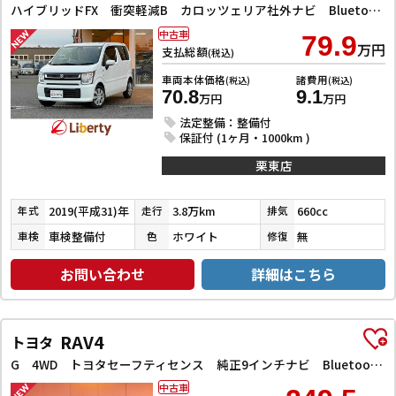
ハイブリッドFX 衝突軽減B カロッツェリア社外ナビ Bluetooth対応 Bカメラ ETC スマートキー プッシュスタート アイドリングストップ ヘッドアップディスプレイ 運転席シートヒーター 電動格納ミラー
中古車
79.9
万円
支払総額
(税込)
車両本体価格
諸費用
(税込)
(税込)
70.8
9.1
万円
万円
法定整備：整備付
保証付 (1ヶ月・1000km )
栗東店
2019(平成31)年
3.8万km
660cc
年式
走行
排気
車検整備付
ホワイト
無
車検
色
修復
お問い合わせ
詳細はこちら
RAV4
トヨタ
G 4WD トヨタセーフティセンス 純正9インチナビ Bluetooth対応 Bカメラ ETC アダプティブクルーズコントロール 電子パーキング 前席シートヒーター 革巻きステアリング LEDヘッドライト
中古車