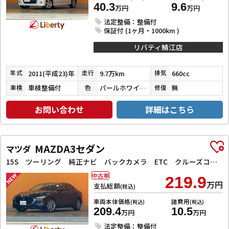
40.3
9.6
万円
万円
法定整備：整備付
保証付 (1ヶ月・1000km )
リバティ鯖江店
2011(平成23)年
9.7万km
660cc
年式
走行
排気
車検整備付
パールホワイトⅢ
無
車検
色
修復
お問い合わせ
詳細はこちら
MAZDA3セダン
マツダ
15S ツーリング 純正ナビ バックカメラ ETC クルーズコントロール 衝突被害軽減ブレーキ 純正アルミホイール 電動リアゲート スマートキー 電動格納ドアミラー ステアリングリモコン アイドリングストップ
中古車
219.9
万円
支払総額
(税込)
車両本体価格
諸費用
(税込)
(税込)
209.4
10.5
万円
万円
法定整備：整備付