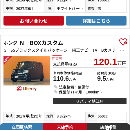
2027年6月
ホワイトパールクリスタルシャイン
無
車検
色
修復
お問い合わせ
詳細はこちら
N－BOXカスタム
ホンダ
G SSブラックスタイルパッケージ 純正ナビ TV Bカメラ ビルドインETC 前席シートヒーター HIDヘッドライト フォグライト スマートキー プッシュスタート 左パワースライドドア 電動格納ミラー オートエアコン 純正アルミホイー
中古車
120.1
万円
支払総額
(税込)
車両本体価格
諸費用
(税込)
(税込)
110.6
9.5
万円
万円
法定整備：整備付
保証付 (1ヶ月・1000km )
リバティ鯖江店
2017(平成29)年
3.3万km
660cc
年式
走行
排気
車検整備付
クリスタルブラックパール
無
車検
色
修復
在庫車検索
来店予約
店舗情報