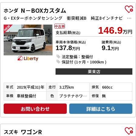
N－BOXカスタム
ホンダ
G・EXターボホンダセンシング 衝突軽減B 純正8インチナビ Bluetooth対応 Bカメラ ビルドインETC ハーフレザーシート 両側自動ドア アダプティブクルーズコントロール 革巻きステアリング パドルシフト LEDヘッドライ
中古車
146.9
万円
支払総額
(税込)
車両本体価格
諸費用
(税込)
(税込)
137.8
9.1
万円
万円
法定整備：整備付
保証付 (1ヶ月・1000km )
栗東店
2019(平成31)年
3.2万km
660cc
年式
走行
排気
車検整備付
プラチナホワイトパール
無
車検
色
修復
お問い合わせ
詳細はこちら
ワゴンR
スズキ