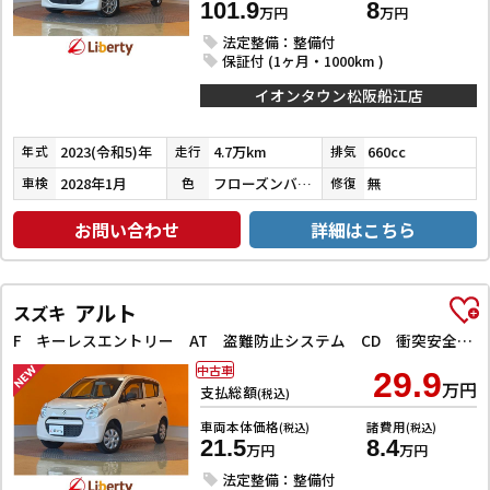
101.9
8
万円
万円
法定整備：整備付
保証付 (1ヶ月・1000km )
イオンタウン松阪船江店
2023(令和5)年
4.7万km
660cc
年式
走行
排気
2028年1月
フローズンバニラパールメタリック
無
車検
色
修復
お問い合わせ
詳細はこちら
アルト
スズキ
F キーレスエントリー AT 盗難防止システム CD 衝突安全ボディ エアコン パワーステアリング パワーウィンドウ
中古車
29.9
万円
支払総額
(税込)
車両本体価格
諸費用
(税込)
(税込)
21.5
8.4
万円
万円
法定整備：整備付