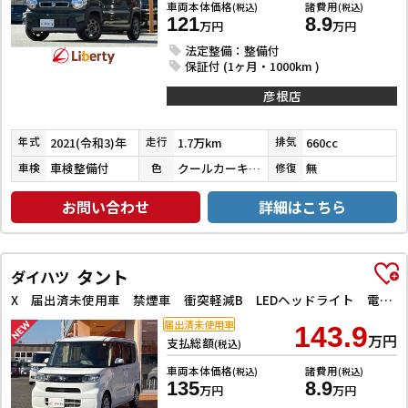
車両本体価格
諸費用
(税込)
(税込)
121
8.9
万円
万円
法定整備：整備付
保証付 (1ヶ月・1000km )
彦根店
2021(令和3)年
1.7万km
660cc
年式
走行
排気
車検整備付
クールカーキパールメタリック
無
車検
色
修復
お問い合わせ
詳細はこちら
タント
ダイハツ
X 届出済未使用車 禁煙車 衝突軽減B LEDヘッドライト 電子パーキング 前席シートヒーター 左パワースライドドア スマートキー プッシュスタート アイドリングストップ 障害物センサー オートエアコン
届出済未使用車
143.9
万円
支払総額
(税込)
車両本体価格
諸費用
(税込)
(税込)
135
8.9
万円
万円