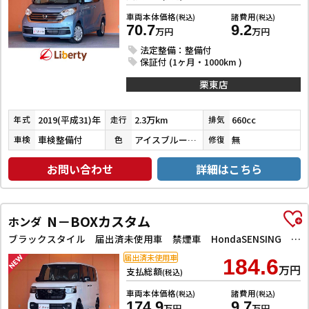
車両本体価格
諸費用
(税込)
(税込)
70.7
9.2
万円
万円
法定整備：整備付
保証付 (1ヶ月・1000km )
栗東店
2019(平成31)年
2.3万km
660cc
年式
走行
排気
車検整備付
アイスブルーチタンメタリック
無
車検
色
修復
お問い合わせ
詳細はこちら
N－BOXカスタム
ホンダ
ブラックスタイル 届出済未使用車 禁煙車 HondaSENSING 両側自動ドア 電子パーキング 革巻きステアリング 前席シートヒーター LEDヘッドライト フォグライト アダプティブクルーズコントロール スマートキー
届出済未使用車
184.6
万円
支払総額
(税込)
車両本体価格
諸費用
(税込)
(税込)
174.9
9.7
万円
万円