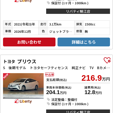
保証付 (1ヶ月・1000km )
リバティ鯖江店
2021(令和3)年
3.1万km
1500cc
年式
走行
排気
2026年12月
ジェットブラックマイカ
無
車検
色
修復
お問い合わせ
詳細はこちら
プリウス
トヨタ
S 後期モデル トヨタセーフティセンス 純正ナビ TV Bカメラ ETC AC100V電源 クルーズコントロール 革巻きステアリング LEDヘッドライト フォグライト オートハイビーム スマートキー
中古車
216.9
万円
支払総額
(税込)
車両本体価格
諸費用
(税込)
(税込)
204.1
12.8
万円
万円
法定整備：整備付
保証付 (1ヶ月・1000km )
リバティ鯖江店