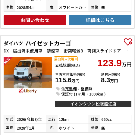
2028年4月
オフビートカーキメタリック
無
車検
色
修復
お問い合わせ
詳細はこちら
ハイゼットカーゴ
ダイハツ
DX 届出済未使用車 禁煙車 衝突軽減B 両側スライドドア アイドリングストップ 障害物センサー ヘッドライトレベライザー
届出済未使用車
123.9
万円
支払総額
(税込)
車両本体価格
諸費用
(税込)
(税込)
115.6
8.3
万円
万円
法定整備：整備無
保証付 (1ヶ月・1000km )
イオンタウン松阪船江店
2026(令和8)年
12km
660cc
年式
走行
排気
2028年1月
ホワイト
無
車検
色
修復