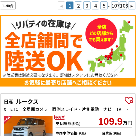
..
◂
1
2
3
4
5
107
108
▸
1-40台
ルークス
日産
X ETC 全周囲カメラ 両側スライド・片側電動 ナビ TV クリアランスソナー レーンアシスト 衝突被害軽減システム オートライト スマートキー アイドリングストップ 電動格納ミラー
中古車
109.9
万円
支払総額
(税込)
車両本体価格
諸費用
(税込)
(税込)