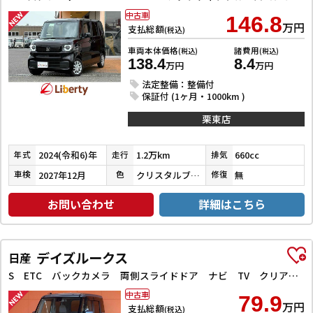
中古車
146.8
万円
支払総額
(税込)
車両本体価格
諸費用
(税込)
(税込)
138.4
8.4
万円
万円
法定整備：整備付
保証付 (1ヶ月・1000km )
栗東店
2024(令和6)年
1.2万km
660cc
年式
走行
排気
2027年12月
クリスタルブラックパール
無
車検
色
修復
お問い合わせ
詳細はこちら
デイズルークス
日産
S ETC バックカメラ 両側スライドドア ナビ TV クリアランスソナー 衝突被害軽減システム キーレスエントリー アイドリングストップ 電動格納ミラー ベンチシート CVT ABS
中古車
79.9
万円
支払総額
(税込)