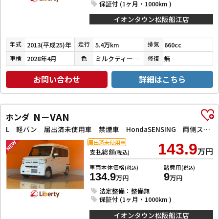
保証付 (1ヶ月・1000km )
イオンタウン松阪船江店
2013(平成25)年
5.4万km
660cc
年式
走行
排気
2028年4月
ミルクティーベージュメタリック
無
車検
色
修復
お問い合わせ
詳細はこちら
N－VAN
ホンダ
L 軽バン 届出済未使用車 禁煙車 HondaSENSING 両側スライドドア アダプティブクルーズコントロール 障害物センサー オートエアコン ステアリングスイッチンドウ
届出済未使用車
143.9
万円
支払総額
(税込)
車両本体価格
諸費用
(税込)
(税込)
134.9
9
万円
万円
法定整備：整備無
保証付 (1ヶ月・1000km )
イオンタウン松阪船江店