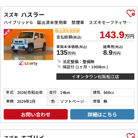
ハスラー
スズキ
ハイブリッドG 届出済未使用車 禁煙車 スズキセーフティサポート アダプティブクルーズコントロール LEDヘッドライト スマートキー プッシュスタート アイドリングストップ 前席シートヒーター ステアリングスイッチ
届出済未使用車
143.9
万円
支払総額
(税込)
車両本体価格
諸費用
(税込)
(税込)
135
8.9
万円
万円
法定整備：整備無
保証付 (1ヶ月・1000km )
イオンタウン松阪船江店
2026(令和8)年
14km
660cc
年式
走行
排気
2029年2月
ソフトベージュメタリック
無
車検
色
修復
お問い合わせ
詳細はこちら
エブリイ
スズキ