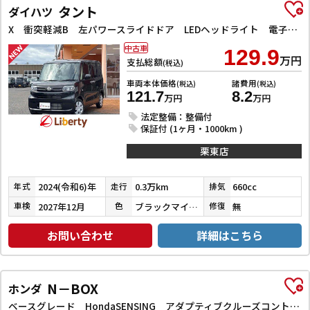
タント
ダイハツ
X 衝突軽減B 左パワースライドドア LEDヘッドライト 電子パーキング 前席シートヒーター スマートキー プッシュスタート アイドリングストップ 障害物センサー オートエアコン 電動格納ミラー
中古車
129.9
万円
支払総額
(税込)
車両本体価格
諸費用
(税込)
(税込)
121.7
8.2
万円
万円
法定整備：整備付
保証付 (1ヶ月・1000km )
栗東店
2024(令和6)年
0.3万km
660cc
年式
走行
排気
2027年12月
ブラックマイカメタリック
無
車検
色
修復
お問い合わせ
詳細はこちら
N－BOX
ホンダ
ベースグレード HondaSENSING アダプティブクルーズコントロール 左パワースライドドア 電子パーキング LEDヘッドライト スマートキー プッシュスタート 社外オーディオ オートエアコン