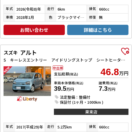
2026(令和8)年
6km
660cc
年式
走行
排気
2028年1月
ブラックマイカメタリック
無
車検
色
修復
お問い合わせ
詳細はこちら
アルト
スズキ
S キーレスエントリー アイドリングストップ シートヒーター CVT ESC CD ミュージックプレイヤー接続可 エアコン パワーウィンドウ
中古車
46.8
万円
支払総額
(税込)
車両本体価格
諸費用
(税込)
(税込)
39.5
7.3
万円
万円
法定整備：整備付
保証付 (1ヶ月・1000km )
栗東店
2017(平成29)年
5.2万km
660cc
年式
走行
排気