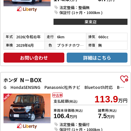
法定整備：整備無
保証付 (1ヶ月・1000km )
栗東店
2026(令和8)年
6km
660cc
年式
走行
排気
2029年6月
プラチナホワイトパール
無
車検
色
修復
お問い合わせ
詳細はこちら
N－BOX
ホンダ
G HondaSENSING Panasonic社外ナビ Bluetooth対応 Bカメラ 電子パーキング LEDヘッドライト アダプティブクルーズコントロール ETC スマートキー プッシュスタート
中古車
113.9
万円
支払総額
(税込)
車両本体価格
諸費用
(税込)
(税込)
106.4
7.5
万円
万円
法定整備：整備付
保証付 (1ヶ月・1000km )