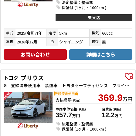
法定整備：整備無
保証付 (1ヶ月・1000km )
栗東店
2025(令和7)年
5km
660cc
年式
走行
排気
2028年12月
シャイニングホワイトパール
無
車検
色
修復
お問い合わせ
詳細はこちら
プリウス
トヨタ
G 登録済未使用車 禁煙車 トヨタセーフティセンス ブラインドスポットモニター 純正ディスプレイ Bluetooth対応 ETC2．0 アダプティブクルーズコントロール 電子パーキング LEDヘッドライト
登録済未使用車
369.9
万円
支払総額
(税込)
車両本体価格
諸費用
(税込)
(税込)
357.7
12.2
万円
万円
法定整備：整備無
保証付 (1ヶ月・1000km )