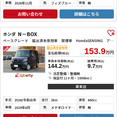
2026年11月
フィズブルーパールメタリック
無
車検
色
修復
お問い合わせ
詳細はこちら
N－BOX
ホンダ
ベースグレード 届出済未使用車 禁煙車 HondaSENSING アダプティブクルーズコントロール 電子パーキング 左パワースライドドア LEDヘッドライト スマートキー プッシュスタート アイドリングストップ
届出済未使用車
153.9
万円
支払総額
(税込)
車両本体価格
諸費用
(税込)
(税込)
144.2
9.7
万円
万円
法定整備：整備無
保証付 (1ヶ月・1000km )
栗東店
2026(令和8)年
2km
660cc
年式
走行
排気
2029年6月
メテオロイドグレーメタリック
無
車検
色
修復