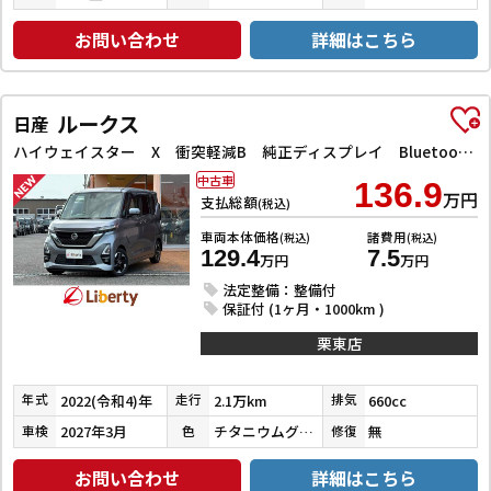
お問い合わせ
詳細はこちら
ルークス
日産
ハイウェイスター X 衝突軽減B 純正ディスプレイ Bluetooth対応 アラウンドビューモニター ETC 両側自動ドア LEDヘッドライト フォグライト スマートキー プッシュスタート アイドリングストップ オートエア
中古車
136.9
万円
支払総額
(税込)
車両本体価格
諸費用
(税込)
(税込)
129.4
7.5
万円
万円
法定整備：整備付
保証付 (1ヶ月・1000km )
栗東店
2022(令和4)年
2.1万km
660cc
年式
走行
排気
2027年3月
チタニウムグレーメタリック
無
車検
色
修復
お問い合わせ
詳細はこちら