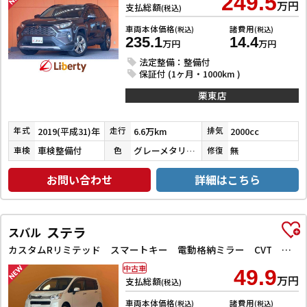
249.5
万円
支払総額
(税込)
車両本体価格
諸費用
(税込)
(税込)
235.1
14.4
万円
万円
法定整備：整備付
保証付 (1ヶ月・1000km )
栗東店
2019(平成31)年
6.6万km
2000cc
年式
走行
排気
車検整備付
グレーメタリック
無
車検
色
修復
お問い合わせ
詳細はこちら
ステラ
スバル
カスタムRリミテッド スマートキー 電動格納ミラー CVT 盗難防止システム ABS CD ミュージックプレイヤー接続可 アルミホイール エアコン パワーステアリング パワーウィンドウ
中古車
49.9
万円
支払総額
(税込)
車両本体価格
諸費用
(税込)
(税込)