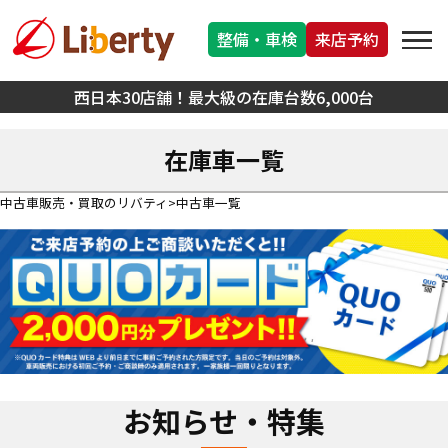
整備・車検
来店予約
西日本30店舗！最大級の在庫台数6,000台
在庫車一覧
中古車販売・買取のリバティ
中古車一覧
お知らせ・特集