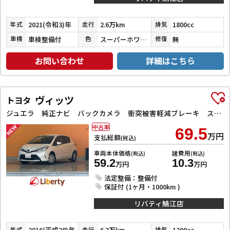
2021(令和3)年
2.6万km
1800cc
年式
走行
排気
車検整備付
スーパーホワイトⅡ
無
車検
色
修復
お問い合わせ
詳細はこちら
ヴィッツ
トヨタ
ジュエラ 純正ナビ バックカメラ 衝突被害軽減ブレーキ スマートキー 電動格納ドアミラー マニュアルレベリング オートエアコン アクセサリーソケット 横滑り防止
中古車
69.5
万円
支払総額
(税込)
車両本体価格
諸費用
(税込)
(税込)
59.2
10.3
万円
万円
法定整備：整備付
保証付 (1ヶ月・1000km )
リバティ鯖江店
2016(平成28)年
6.2万km
1300cc
年式
走行
排気