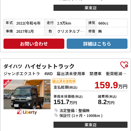
栗東店
2022(令和4)年
2.9万km
660cc
年式
走行
排気
2027年1月
クリスタルブラックパール
無
車検
色
修復
お問い合わせ
詳細はこちら
ハイゼットトラック
ダイハツ
ジャンボエクストラ 4WD 届出済未使用車 禁煙車 衝突軽減B LEDヘッドライト フォグライト スマートキー プッシュスタート アイドリングストップ 障害物センサー
届出済未使用車
159.9
万円
支払総額
(税込)
車両本体価格
諸費用
(税込)
(税込)
151.7
8.2
万円
万円
法定整備：整備無
保証付 (1ヶ月・1000km )
栗東店