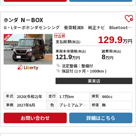
N－BOX
ホンダ
G・Lターボホンダセンシング 衝突軽減B 純正ナビ Bluetooth対応 Bカメラ ビルドインETC 両側自動ドア LEDヘッドライト アダプティブクルーズコントロール スマートキー プッシュスタート 前席シートヒーター
中古車
129.9
万円
支払総額
(税込)
車両本体価格
諸費用
(税込)
(税込)
121.9
8
万円
万円
法定整備：整備付
保証付 (1ヶ月・1000km )
栗東店
2020(令和2)年
1.7万km
660cc
年式
走行
排気
2027年6月
プレミアムアガットブラウンパール
無
車検
色
修復
お問い合わせ
詳細はこちら