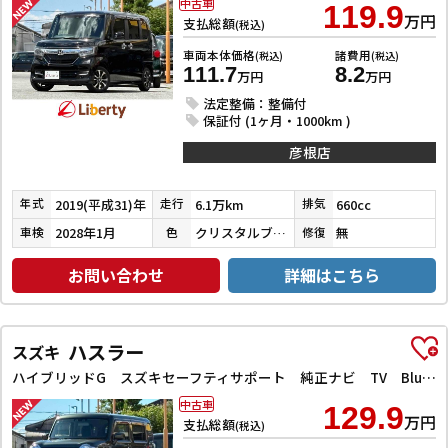
中古車
119.9
万円
支払総額
(税込)
車両本体価格
諸費用
(税込)
(税込)
111.7
8.2
万円
万円
法定整備：整備付
保証付 (1ヶ月・1000km )
彦根店
2019(平成31)年
6.1万km
660cc
年式
走行
排気
2028年1月
クリスタルブラックパール
無
車検
色
修復
お問い合わせ
詳細はこちら
ハスラー
スズキ
ハイブリッドG スズキセーフティサポート 純正ナビ TV Bluetooth対応 スマートキー プッシュスタート アイドリングストップ 前席シートヒーター オートエアコン 電動格納ミラー ヘッドライトレベライザー
中古車
129.9
万円
支払総額
(税込)