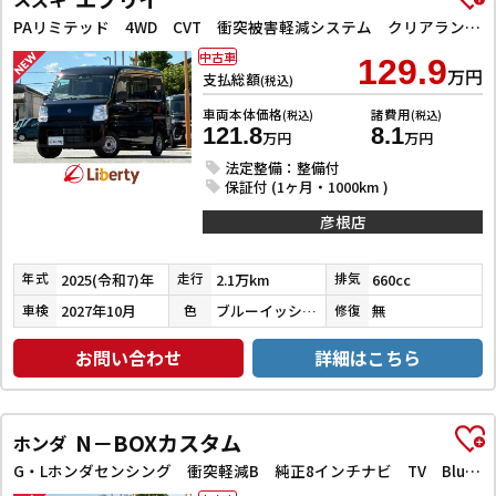
PAリミテッド 4WD CVT 衝突被害軽減システム クリアランスソナー レーンアシスト 両側スライドドア キーレスエントリー アイドリングストップ ESC エアコン パワーステアリング パワーウィンドウ
中古車
129.9
万円
支払総額
(税込)
車両本体価格
諸費用
(税込)
(税込)
121.8
8.1
万円
万円
法定整備：整備付
保証付 (1ヶ月・1000km )
彦根店
2025(令和7)年
2.1万km
660cc
年式
走行
排気
2027年10月
ブルーイッシュブラックパール３
無
車検
色
修復
お問い合わせ
詳細はこちら
N－BOXカスタム
ホンダ
G・Lホンダセンシング 衝突軽減B 純正8インチナビ TV Bluetooth対応 Bカメラ ビルドインETC 両側自動ドア アダプティブクルーズコントロール LEDヘッドライト スマートキー プッシュスタート 純正アルミ