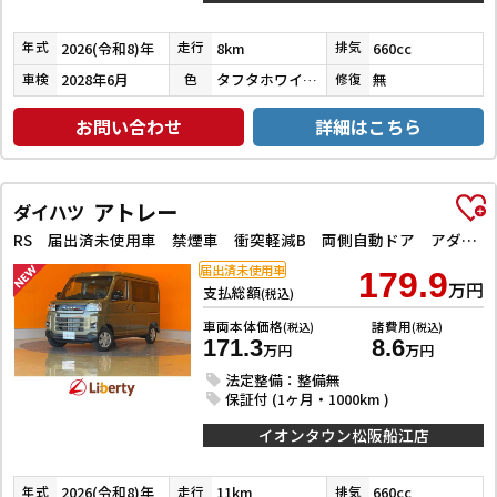
2026(令和8)年
8km
660cc
年式
走行
排気
2028年6月
タフタホワイトⅢ
無
車検
色
修復
お問い合わせ
詳細はこちら
アトレー
ダイハツ
RS 届出済未使用車 禁煙車 衝突軽減B 両側自動ドア アダプティブクルーズコントロール LEDヘッドライト フォグライト スマートキー プッシュスタート 障害物センサー オートエアコン
届出済未使用車
179.9
万円
支払総額
(税込)
車両本体価格
諸費用
(税込)
(税込)
171.3
8.6
万円
万円
法定整備：整備無
保証付 (1ヶ月・1000km )
イオンタウン松阪船江店
2026(令和8)年
11km
660cc
年式
走行
排気