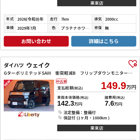
栗東店
2026(令和8)年
7km
2000cc
年式
走行
排気
2029年7月
プラチナホワイトパールマイカ
無
車検
色
修復
お問い合わせ
詳細はこちら
ウェイク
ダイハツ
GターボリミテッドSAIII 衝突軽減B フリップダウンモニター 純正ナビ Bluetooth対応 パノラマモニター LEDヘッドライト 両側自動ドア フォグライト スマートキー プッシュスタート アイドリングストップ
中古車
149.9
万円
支払総額
(税込)
車両本体価格
諸費用
(税込)
(税込)
142.3
7.6
万円
万円
法定整備：整備付
保証付 (1ヶ月・1000km )
栗東店