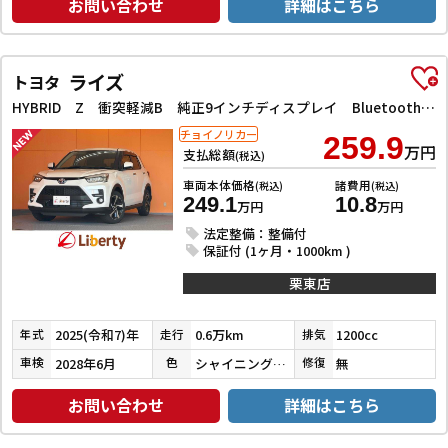
お問い合わせ
詳細はこちら
ライズ
トヨタ
HYBRID Z 衝突軽減B 純正9インチディスプレイ Bluetooth対応 パノラミックビューモニター アダプティブクルーズコントロール 電子パーキング 前席シートヒーター LEDヘッドライト スマートキー
チョイノリカー
259.9
万円
支払総額
(税込)
車両本体価格
諸費用
(税込)
(税込)
249.1
10.8
万円
万円
法定整備：整備付
保証付 (1ヶ月・1000km )
栗東店
2025(令和7)年
0.6万km
1200cc
年式
走行
排気
2028年6月
シャイニングホワイトパール
無
車検
色
修復
お問い合わせ
詳細はこちら