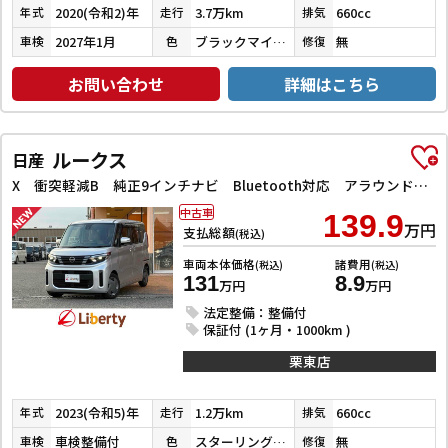
2020(令和2)年
3.7万km
660cc
年式
走行
排気
2027年1月
ブラックマイカメタリック
無
車検
色
修復
お問い合わせ
詳細はこちら
ルークス
日産
X 衝突軽減B 純正9インチナビ Bluetooth対応 アラウンドビューモニター LEDヘッドライト 左パワースライドドア スマートキー プッシュスタート アイドリングストップ オートエアコン
中古車
139.9
万円
支払総額
(税込)
車両本体価格
諸費用
(税込)
(税込)
131
8.9
万円
万円
法定整備：整備付
保証付 (1ヶ月・1000km )
栗東店
2023(令和5)年
1.2万km
660cc
年式
走行
排気
車検整備付
スターリングシルバーメタリック
無
車検
色
修復