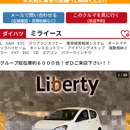
メールで問い合わせる
このクルマを見に行く
(在庫確認・見積依頼など)
(来店予約)
ミライース
ダイハツ
L SAIII ETC クリアランスソナー 衝突被害軽減システム オートマチ
ックハイビーム キーレスエントリー アイドリングストップ 電動格納ミ
ラー CVT ESC CD エアコン パワーウィンドウ
グループ総在庫約６０００台！ぜひご来店下さい！！
1
/
80