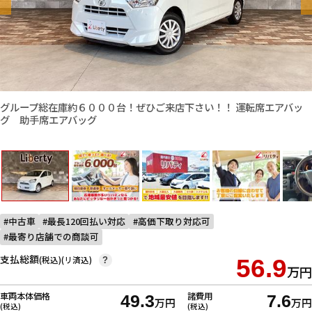
グループ総在庫約６０００台！ぜひご来店下さい！！ 運転席エアバッ
グ 助手席エアバッグ
中古車
最長120回払い対応
高価下取り対応可
最寄り店舗での商談可
支払総額
(税込)(リ済込)
56.9
?
万円
車両本体価格
諸費用
49.3
7.6
万円
万円
(税込)
(税込)