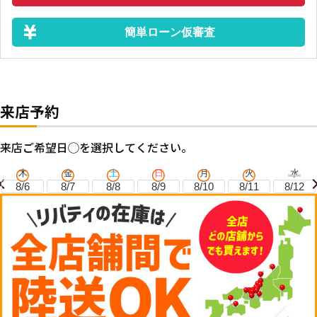
簡単ローン仮審査
来店予約
来店ご希望日◯を選択してください。
木
金
土
日
月
火
水
8/6
8/7
8/8
8/9
8/10
8/11
8/12