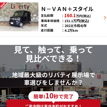
Ｎ－ＶＡＮ＋スタイル
160.1
支払総額
万円
(税込)
151.1
万円
(税込)
車両本体価格
2022(令和4)年
年式
4.2万km
走行距離
見て、触って、乗って
見比べできる！
地域最大級のリバティ展示場で
車選びをしませんか？
10
簡単!
秒で完了
ご来店時は来店予約がおすすめ！