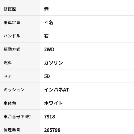
無
修復歴
４名
乗車定員
右
ハンドル
2WD
駆動方式
ガソリン
燃料
5D
ドア
インパネAT
ミッション
ホワイト
車体色
7918
車台番号下4桁
265798
管理番号