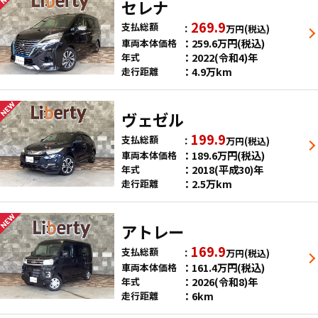
セレナ
269.9
支払総額
万円
(税込)
259.6
万円
(税込)
車両本体価格
2022(令和4)年
年式
4.9万km
走行距離
ヴェゼル
199.9
支払総額
万円
(税込)
189.6
万円
(税込)
車両本体価格
2018(平成30)年
年式
2.5万km
走行距離
アトレー
169.9
支払総額
万円
(税込)
161.4
万円
(税込)
車両本体価格
2026(令和8)年
年式
6km
走行距離