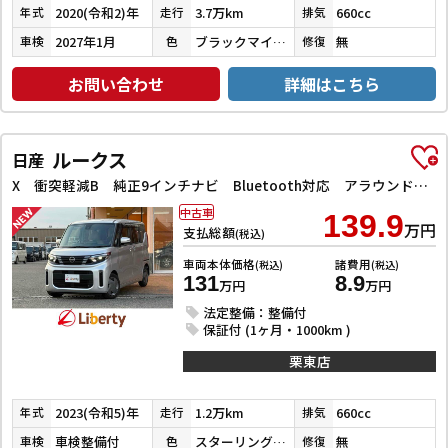
2020(令和2)年
3.7万km
660cc
年式
走行
排気
2027年1月
ブラックマイカメタリック
無
車検
色
修復
お問い合わせ
詳細はこちら
ルークス
日産
X 衝突軽減B 純正9インチナビ Bluetooth対応 アラウンドビューモニター LEDヘッドライト 左パワースライドドア スマートキー プッシュスタート アイドリングストップ オートエアコン
中古車
139.9
万円
支払総額
(税込)
車両本体価格
諸費用
(税込)
(税込)
131
8.9
万円
万円
法定整備：整備付
保証付 (1ヶ月・1000km )
栗東店
2023(令和5)年
1.2万km
660cc
年式
走行
排気
車検整備付
スターリングシルバーメタリック
無
車検
色
修復