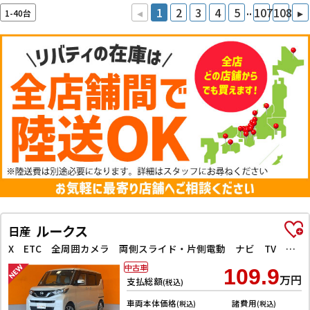
..
◂
1
2
3
4
5
107
108
▸
1-40台
ルークス
日産
X ETC 全周囲カメラ 両側スライド・片側電動 ナビ TV クリアランスソナー レーンアシスト 衝突被害軽減システム オートライト スマートキー アイドリングストップ 電動格納ミラー
中古車
109.9
万円
支払総額
(税込)
車両本体価格
諸費用
(税込)
(税込)