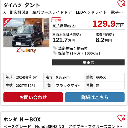
タント
ダイハツ
X 衝突軽減B 左パワースライドドア LEDヘッドライト 電子パーキング 前席シートヒーター スマートキー プッシュスタート アイドリングストップ 障害物センサー オートエアコン 電動格納ミラー
中古車
129.9
万円
支払総額
(税込)
車両本体価格
諸費用
(税込)
(税込)
121.7
8.2
万円
万円
法定整備：整備付
保証付 (1ヶ月・1000km )
栗東店
2024(令和6)年
0.3万km
660cc
年式
走行
排気
2027年12月
ブラックマイカメタリック
無
車検
色
修復
お問い合わせ
詳細はこちら
N－BOX
ホンダ
ベースグレード HondaSENSING アダプティブクルーズコントロール 左パワースライドドア 電子パーキング LEDヘッドライト スマートキー プッシュスタート 社外オーディオ オートエアコン