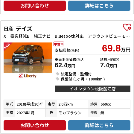
お問い合わせ
詳細はこちら
デイズ
日産
X 衝突軽減B 純正ナビ Bluetooth対応 アラウンドビューモニター スマートキー プッシュスタート アイドリングストップ タッチパネルオートエアコン 電動格納ミラー
中古車
69.8
万円
支払総額
(税込)
車両本体価格
諸費用
(税込)
(税込)
62.4
7.4
万円
万円
法定整備：整備付
保証付 (1ヶ月・1000km )
イオンタウン松阪船江店
2018(平成30)年
2.0万km
660cc
年式
走行
排気
2027年1月
モカブラウン
無
車検
色
修復
お問い合わせ
詳細はこちら