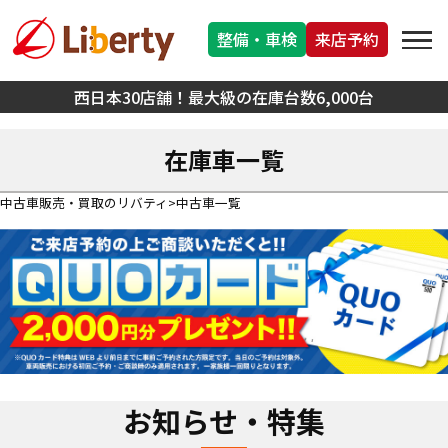
整備・車検
来店予約
西日本30店舗！最大級の在庫台数6,000台
在庫車一覧
中古車販売・買取のリバティ
中古車一覧
お知らせ・特集