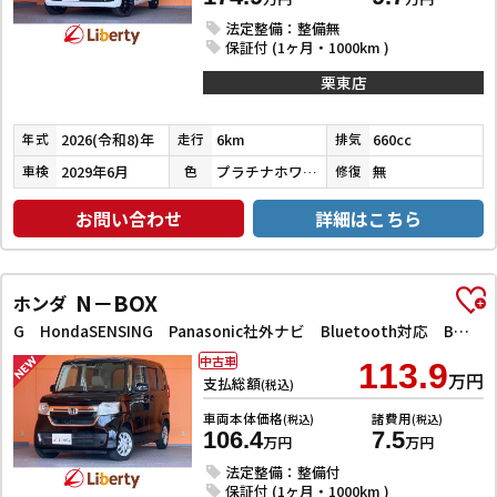
法定整備：整備無
保証付 (1ヶ月・1000km )
栗東店
2026(令和8)年
6km
660cc
年式
走行
排気
2029年6月
プラチナホワイトパール
無
車検
色
修復
お問い合わせ
詳細はこちら
N－BOX
ホンダ
G HondaSENSING Panasonic社外ナビ Bluetooth対応 Bカメラ 電子パーキング LEDヘッドライト アダプティブクルーズコントロール ETC スマートキー プッシュスタート
中古車
113.9
万円
支払総額
(税込)
車両本体価格
諸費用
(税込)
(税込)
106.4
7.5
万円
万円
法定整備：整備付
保証付 (1ヶ月・1000km )