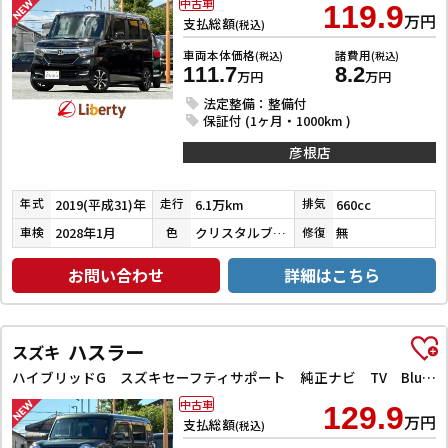
中古車
119.9
万円
支払総額
(税込)
車両本体価格
諸費用
(税込)
(税込)
111.7
8.2
万円
万円
法定整備：整備付
保証付 (1ヶ月・1000km )
彦根店
2019(平成31)年
6.1万km
660cc
年式
走行
排気
2028年1月
クリスタルブラックパール
無
車検
色
修復
お問い合わせ
詳細はこちら
ハスラー
スズキ
ハイブリッドG スズキセーフティサポート 純正ナビ TV Bluetooth対応 スマートキー プッシュスタート アイドリングストップ 前席シートヒーター オートエアコン 電動格納ミラー ヘッドライトレベライザー
中古車
129.9
万円
支払総額
(税込)