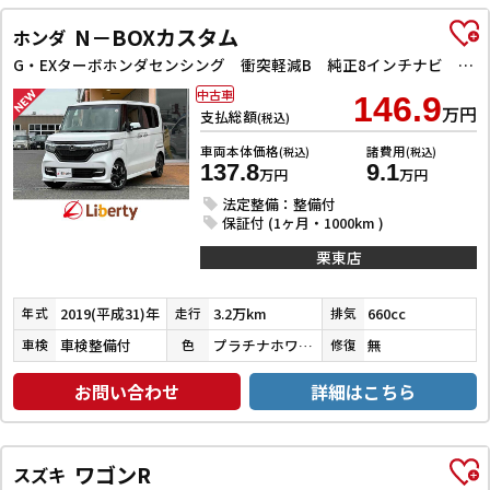
N－BOXカスタム
ホンダ
G・EXターボホンダセンシング 衝突軽減B 純正8インチナビ Bluetooth対応 Bカメラ ビルドインETC ハーフレザーシート 両側自動ドア アダプティブクルーズコントロール 革巻きステアリング パドルシフト LEDヘッドライ
中古車
146.9
万円
支払総額
(税込)
車両本体価格
諸費用
(税込)
(税込)
137.8
9.1
万円
万円
法定整備：整備付
保証付 (1ヶ月・1000km )
栗東店
2019(平成31)年
3.2万km
660cc
年式
走行
排気
車検整備付
プラチナホワイトパール
無
車検
色
修復
お問い合わせ
詳細はこちら
ワゴンR
スズキ