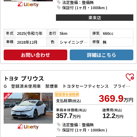
法定整備：整備無
保証付 (1ヶ月・1000km )
栗東店
2025(令和7)年
5km
660cc
年式
走行
排気
2028年12月
シャイニングホワイトパール
無
車検
色
修復
お問い合わせ
詳細はこちら
プリウス
トヨタ
G 登録済未使用車 禁煙車 トヨタセーフティセンス ブラインドスポットモニター 純正ディスプレイ Bluetooth対応 ETC2．0 アダプティブクルーズコントロール 電子パーキング LEDヘッドライト
登録済未使用車
369.9
万円
支払総額
(税込)
車両本体価格
諸費用
(税込)
(税込)
357.7
12.2
万円
万円
法定整備：整備無
保証付 (1ヶ月・1000km )