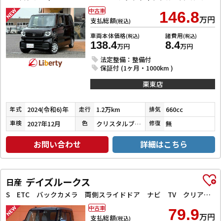
中古車
146.8
万円
支払総額
(税込)
車両本体価格
諸費用
(税込)
(税込)
138.4
8.4
万円
万円
法定整備：整備付
保証付 (1ヶ月・1000km )
栗東店
2024(令和6)年
1.2万km
660cc
年式
走行
排気
2027年12月
クリスタルブラックパール
無
車検
色
修復
お問い合わせ
詳細はこちら
デイズルークス
日産
S ETC バックカメラ 両側スライドドア ナビ TV クリアランスソナー 衝突被害軽減システム キーレスエントリー アイドリングストップ 電動格納ミラー ベンチシート CVT ABS
中古車
79.9
万円
支払総額
(税込)