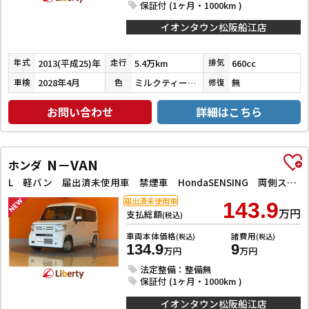
保証付 (1ヶ月・1000km )
イオンタウン松阪船江店
2013(平成25)年
5.4万km
660cc
年式
走行
排気
2028年4月
ミルクティーベージュメタリック
無
車検
色
修復
お問い合わせ
詳細はこちら
N－VAN
ホンダ
L 軽バン 届出済未使用車 禁煙車 HondaSENSING 両側スライドドア アダプティブクルーズコントロール 障害物センサー オートエアコン ステアリングスイッチンドウ
届出済未使用車
143.9
万円
支払総額
(税込)
車両本体価格
諸費用
(税込)
(税込)
134.9
9
万円
万円
法定整備：整備無
保証付 (1ヶ月・1000km )
イオンタウン松阪船江店