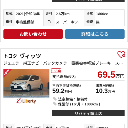
2021(令和3)年
2.6万km
1800cc
年式
走行
排気
車検整備付
スーパーホワイトⅡ
無
車検
色
修復
お問い合わせ
詳細はこちら
ヴィッツ
トヨタ
ジュエラ 純正ナビ バックカメラ 衝突被害軽減ブレーキ スマートキー 電動格納ドアミラー マニュアルレベリング オートエアコン アクセサリーソケット 横滑り防止
中古車
69.5
万円
支払総額
(税込)
車両本体価格
諸費用
(税込)
(税込)
59.2
10.3
万円
万円
法定整備：整備付
保証付 (1ヶ月・1000km )
リバティ鯖江店
2016(平成28)年
6.2万km
1300cc
年式
走行
排気