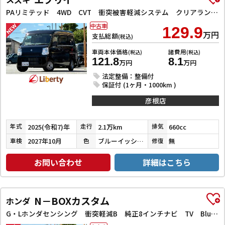
PAリミテッド 4WD CVT 衝突被害軽減システム クリアランスソナー レーンアシスト 両側スライドドア キーレスエントリー アイドリングストップ ESC エアコン パワーステアリング パワーウィンドウ
中古車
129.9
万円
支払総額
(税込)
車両本体価格
諸費用
(税込)
(税込)
121.8
8.1
万円
万円
法定整備：整備付
保証付 (1ヶ月・1000km )
彦根店
2025(令和7)年
2.1万km
660cc
年式
走行
排気
2027年10月
ブルーイッシュブラックパール３
無
車検
色
修復
お問い合わせ
詳細はこちら
N－BOXカスタム
ホンダ
G・Lホンダセンシング 衝突軽減B 純正8インチナビ TV Bluetooth対応 Bカメラ ビルドインETC 両側自動ドア アダプティブクルーズコントロール LEDヘッドライト スマートキー プッシュスタート 純正アルミ