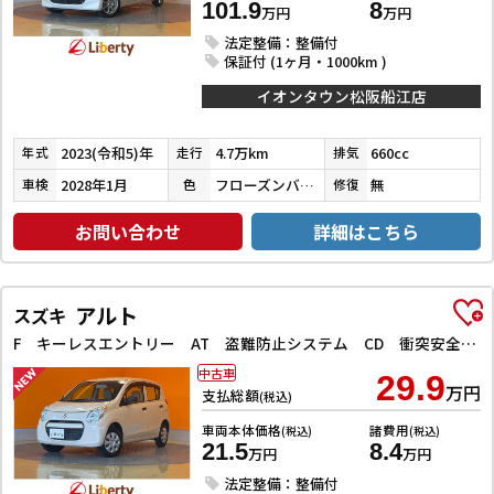
101.9
8
万円
万円
法定整備：整備付
保証付 (1ヶ月・1000km )
イオンタウン松阪船江店
2023(令和5)年
4.7万km
660cc
年式
走行
排気
2028年1月
フローズンバニラパールメタリック
無
車検
色
修復
お問い合わせ
詳細はこちら
アルト
スズキ
F キーレスエントリー AT 盗難防止システム CD 衝突安全ボディ エアコン パワーステアリング パワーウィンドウ
中古車
29.9
万円
支払総額
(税込)
車両本体価格
諸費用
(税込)
(税込)
21.5
8.4
万円
万円
法定整備：整備付