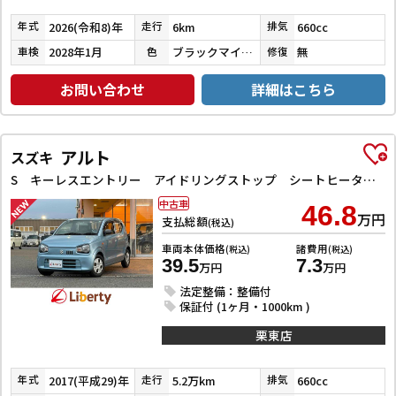
2026(令和8)年
6km
660cc
年式
走行
排気
2028年1月
ブラックマイカメタリック
無
車検
色
修復
お問い合わせ
詳細はこちら
アルト
スズキ
S キーレスエントリー アイドリングストップ シートヒーター CVT ESC CD ミュージックプレイヤー接続可 エアコン パワーウィンドウ
中古車
46.8
万円
支払総額
(税込)
車両本体価格
諸費用
(税込)
(税込)
39.5
7.3
万円
万円
法定整備：整備付
保証付 (1ヶ月・1000km )
栗東店
2017(平成29)年
5.2万km
660cc
年式
走行
排気