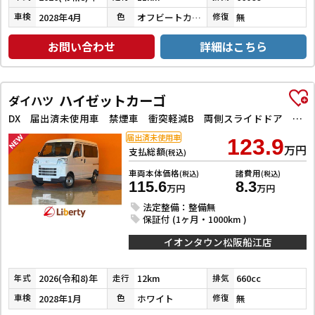
2028年4月
オフビートカーキメタリック
無
車検
色
修復
お問い合わせ
詳細はこちら
ハイゼットカーゴ
ダイハツ
DX 届出済未使用車 禁煙車 衝突軽減B 両側スライドドア アイドリングストップ 障害物センサー ヘッドライトレベライザー
届出済未使用車
123.9
万円
支払総額
(税込)
車両本体価格
諸費用
(税込)
(税込)
115.6
8.3
万円
万円
法定整備：整備無
保証付 (1ヶ月・1000km )
イオンタウン松阪船江店
2026(令和8)年
12km
660cc
年式
走行
排気
2028年1月
ホワイト
無
車検
色
修復