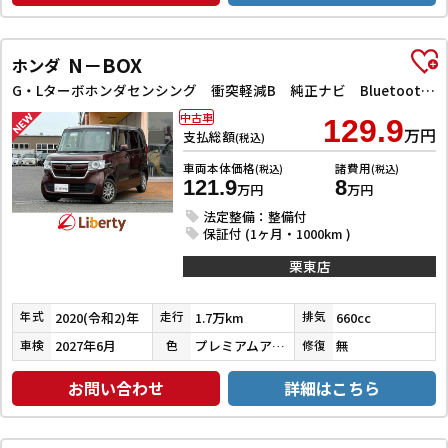
N－BOX
ホンダ
G・Lターボホンダセンシング 衝突軽減B 純正ナビ Bluetooth対応 Bカメラ ビルドインETC 両側自動ドア LEDヘッドライト アダプティブクルーズコントロール スマートキー プッシュスタート 前席シートヒーター
中古車
129.9
万円
支払総額
(税込)
車両本体価格
諸費用
(税込)
(税込)
121.9
8
万円
万円
法定整備：整備付
保証付 (1ヶ月・1000km )
栗東店
2020(令和2)年
1.7万km
660cc
年式
走行
排気
2027年6月
プレミアムアガットブラウンパール
無
車検
色
修復
お問い合わせ
詳細はこちら