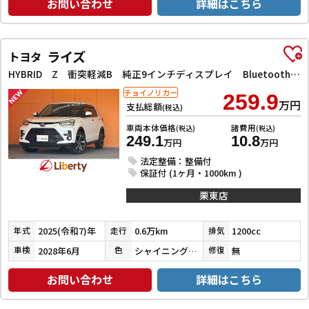
お問い合わせ
詳細はこちら
ライズ
トヨタ
HYBRID Z 衝突軽減B 純正9インチディスプレイ Bluetooth対応 パノラミックビューモニター アダプティブクルーズコントロール 電子パーキング 前席シートヒーター LEDヘッドライト スマートキー
チョイノリカー
259.9
万円
支払総額
(税込)
車両本体価格
諸費用
(税込)
(税込)
249.1
10.8
万円
万円
法定整備：整備付
保証付 (1ヶ月・1000km )
栗東店
2025(令和7)年
0.6万km
1200cc
年式
走行
排気
2028年6月
シャイニングホワイトパール
無
車検
色
修復
お問い合わせ
詳細はこちら