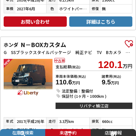
2027年6月
ホワイトパールクリスタルシャイン
無
車検
色
修復
お問い合わせ
詳細はこちら
N－BOXカスタム
ホンダ
G SSブラックスタイルパッケージ 純正ナビ TV Bカメラ ビルドインETC 前席シートヒーター HIDヘッドライト フォグライト スマートキー プッシュスタート 左パワースライドドア 電動格納ミラー オートエアコン 純正アルミホイー
中古車
120.1
万円
支払総額
(税込)
車両本体価格
諸費用
(税込)
(税込)
110.6
9.5
万円
万円
法定整備：整備付
保証付 (1ヶ月・1000km )
リバティ鯖江店
2017(平成29)年
3.3万km
660cc
年式
走行
排気
車検整備付
クリスタルブラックパール
無
車検
色
修復
在庫車検索
来店予約
店舗情報