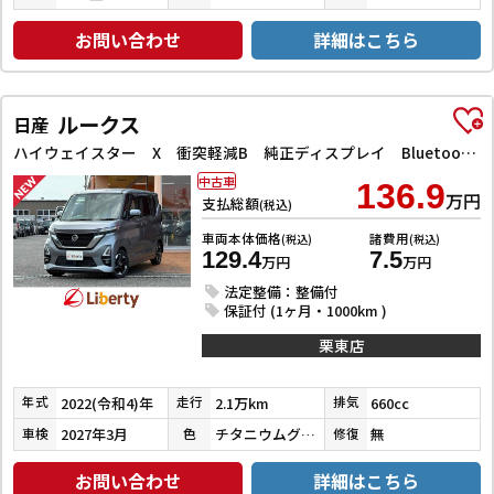
お問い合わせ
詳細はこちら
ルークス
日産
ハイウェイスター X 衝突軽減B 純正ディスプレイ Bluetooth対応 アラウンドビューモニター ETC 両側自動ドア LEDヘッドライト フォグライト スマートキー プッシュスタート アイドリングストップ オートエア
中古車
136.9
万円
支払総額
(税込)
車両本体価格
諸費用
(税込)
(税込)
129.4
7.5
万円
万円
法定整備：整備付
保証付 (1ヶ月・1000km )
栗東店
2022(令和4)年
2.1万km
660cc
年式
走行
排気
2027年3月
チタニウムグレーメタリック
無
車検
色
修復
お問い合わせ
詳細はこちら