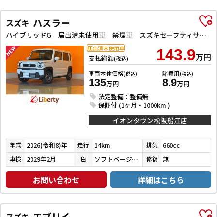
ハスラー
スズキ
ハイブリッドG 届出済未使用車 禁煙車 スズキセーフティサポート アダプティブクルーズコントロール LEDヘッドライト スマートキー プッシュスタート アイドリングストップ 前席シートヒーター ステアリングスイッチ
届出済未使用車
143.9
万円
支払総額
(税込)
車両本体価格
諸費用
(税込)
(税込)
135
8.9
万円
万円
法定整備：整備無
保証付 (1ヶ月・1000km )
イオンタウン松阪船江店
2026(令和8)年
14km
660cc
年式
走行
排気
2029年2月
ソフトベージュメタリック
無
車検
色
修復
お問い合わせ
詳細はこちら
エブリイ
スズキ