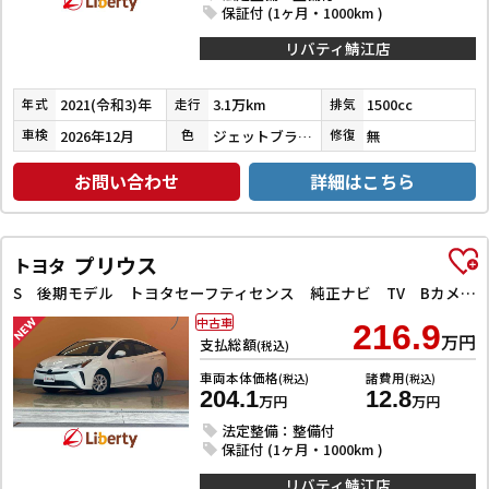
保証付 (1ヶ月・1000km )
リバティ鯖江店
2021(令和3)年
3.1万km
1500cc
年式
走行
排気
2026年12月
ジェットブラックマイカ
無
車検
色
修復
お問い合わせ
詳細はこちら
プリウス
トヨタ
S 後期モデル トヨタセーフティセンス 純正ナビ TV Bカメラ ETC AC100V電源 クルーズコントロール 革巻きステアリング LEDヘッドライト フォグライト オートハイビーム スマートキー
中古車
216.9
万円
支払総額
(税込)
車両本体価格
諸費用
(税込)
(税込)
204.1
12.8
万円
万円
法定整備：整備付
保証付 (1ヶ月・1000km )
リバティ鯖江店