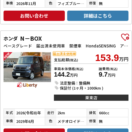
2026年11月
フィズブルーパールメタリック
無
車検
色
修復
お問い合わせ
詳細はこちら
N－BOX
ホンダ
ベースグレード 届出済未使用車 禁煙車 HondaSENSING アダプティブクルーズコントロール 電子パーキング 左パワースライドドア LEDヘッドライト スマートキー プッシュスタート アイドリングストップ
届出済未使用車
153.9
万円
支払総額
(税込)
車両本体価格
諸費用
(税込)
(税込)
144.2
9.7
万円
万円
法定整備：整備無
保証付 (1ヶ月・1000km )
栗東店
2026(令和8)年
2km
660cc
年式
走行
排気
2029年6月
メテオロイドグレーメタリック
無
車検
色
修復