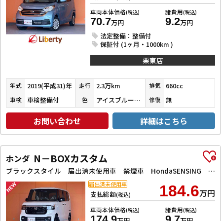
車両本体価格
諸費用
(税込)
(税込)
70.7
9.2
万円
万円
法定整備：整備付
保証付 (1ヶ月・1000km )
栗東店
2019(平成31)年
2.3万km
660cc
年式
走行
排気
車検整備付
アイスブルーチタンメタリック
無
車検
色
修復
お問い合わせ
詳細はこちら
N－BOXカスタム
ホンダ
ブラックスタイル 届出済未使用車 禁煙車 HondaSENSING 両側自動ドア 電子パーキング 革巻きステアリング 前席シートヒーター LEDヘッドライト フォグライト アダプティブクルーズコントロール スマートキー
届出済未使用車
184.6
万円
支払総額
(税込)
車両本体価格
諸費用
(税込)
(税込)
174.9
9.7
万円
万円