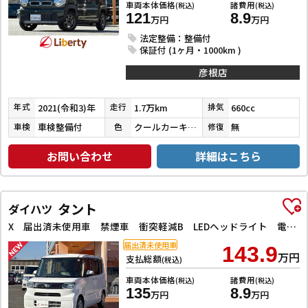
車両本体価格
諸費用
(税込)
(税込)
121
8.9
万円
万円
法定整備：整備付
保証付 (1ヶ月・1000km )
彦根店
2021(令和3)年
1.7万km
660cc
年式
走行
排気
車検整備付
クールカーキパールメタリック
無
車検
色
修復
お問い合わせ
詳細はこちら
タント
ダイハツ
X 届出済未使用車 禁煙車 衝突軽減B LEDヘッドライト 電子パーキング 前席シートヒーター 左パワースライドドア スマートキー プッシュスタート アイドリングストップ 障害物センサー オートエアコン
届出済未使用車
143.9
万円
支払総額
(税込)
車両本体価格
諸費用
(税込)
(税込)
135
8.9
万円
万円