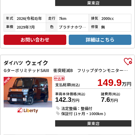
栗東店
2026(令和8)年
7km
2000cc
年式
走行
排気
2029年7月
プラチナホワイトパールマイカ
無
車検
色
修復
お問い合わせ
詳細はこちら
ウェイク
ダイハツ
GターボリミテッドSAIII 衝突軽減B フリップダウンモニター 純正ナビ Bluetooth対応 パノラマモニター LEDヘッドライト 両側自動ドア フォグライト スマートキー プッシュスタート アイドリングストップ
中古車
149.9
万円
支払総額
(税込)
車両本体価格
諸費用
(税込)
(税込)
142.3
7.6
万円
万円
法定整備：整備付
保証付 (1ヶ月・1000km )
栗東店