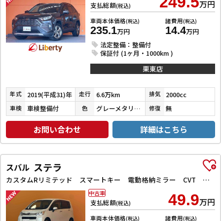
249.5
万円
支払総額
(税込)
車両本体価格
諸費用
(税込)
(税込)
235.1
14.4
万円
万円
法定整備：整備付
保証付 (1ヶ月・1000km )
栗東店
2019(平成31)年
6.6万km
2000cc
年式
走行
排気
車検整備付
グレーメタリック
無
車検
色
修復
お問い合わせ
詳細はこちら
ステラ
スバル
カスタムRリミテッド スマートキー 電動格納ミラー CVT 盗難防止システム ABS CD ミュージックプレイヤー接続可 アルミホイール エアコン パワーステアリング パワーウィンドウ
中古車
49.9
万円
支払総額
(税込)
車両本体価格
諸費用
(税込)
(税込)