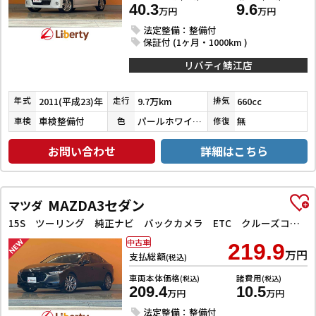
40.3
9.6
万円
万円
法定整備：整備付
保証付 (1ヶ月・1000km )
リバティ鯖江店
2011(平成23)年
9.7万km
660cc
年式
走行
排気
車検整備付
パールホワイトⅢ
無
車検
色
修復
お問い合わせ
詳細はこちら
MAZDA3セダン
マツダ
15S ツーリング 純正ナビ バックカメラ ETC クルーズコントロール 衝突被害軽減ブレーキ 純正アルミホイール 電動リアゲート スマートキー 電動格納ドアミラー ステアリングリモコン アイドリングストップ
中古車
219.9
万円
支払総額
(税込)
車両本体価格
諸費用
(税込)
(税込)
209.4
10.5
万円
万円
法定整備：整備付