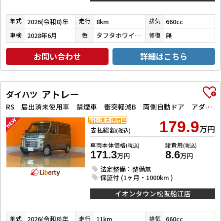
2026(令和8)年
8km
660cc
年式
走行
排気
2028年6月
タフタホワイトⅢ
無
車検
色
修復
お問い合わせ
詳細はこちら
アトレー
ダイハツ
RS 届出済未使用車 禁煙車 衝突軽減B 両側自動ドア アダプティブクルーズコントロール LEDヘッドライト フォグライト スマートキー プッシュスタート 障害物センサー オートエアコン
届出済未使用車
179.9
万円
支払総額
(税込)
車両本体価格
諸費用
(税込)
(税込)
171.3
8.6
万円
万円
法定整備：整備無
保証付 (1ヶ月・1000km )
イオンタウン松阪船江店
2026(令和8)年
11km
660cc
年式
走行
排気