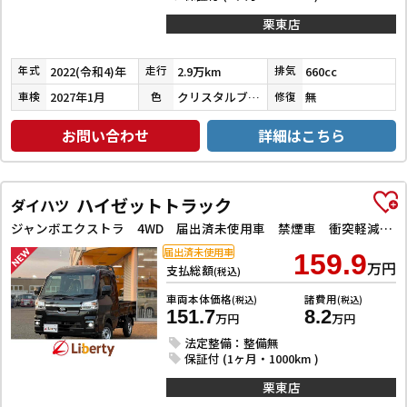
栗東店
2022(令和4)年
2.9万km
660cc
年式
走行
排気
2027年1月
クリスタルブラックパール
無
車検
色
修復
お問い合わせ
詳細はこちら
ハイゼットトラック
ダイハツ
ジャンボエクストラ 4WD 届出済未使用車 禁煙車 衝突軽減B LEDヘッドライト フォグライト スマートキー プッシュスタート アイドリングストップ 障害物センサー
届出済未使用車
159.9
万円
支払総額
(税込)
車両本体価格
諸費用
(税込)
(税込)
151.7
8.2
万円
万円
法定整備：整備無
保証付 (1ヶ月・1000km )
栗東店