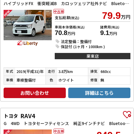
ハイブリッドFX 衝突軽減B カロッツェリア社外ナビ Bluetooth対応 Bカメラ ETC スマートキー プッシュスタート アイドリングストップ ヘッドアップディスプレイ 運転席シートヒーター 電動格納ミラー
中古車
79.9
万円
支払総額
(税込)
車両本体価格
諸費用
(税込)
(税込)
70.8
9.1
万円
万円
法定整備：整備付
保証付 (1ヶ月・1000km )
栗東店
2019(平成31)年
3.8万km
660cc
年式
走行
排気
車検整備付
ホワイト
無
車検
色
修復
お問い合わせ
詳細はこちら
RAV4
トヨタ
G 4WD トヨタセーフティセンス 純正9インチナビ Bluetooth対応 Bカメラ ETC アダプティブクルーズコントロール 電子パーキング 前席シートヒーター 革巻きステアリング LEDヘッドライト
中古車