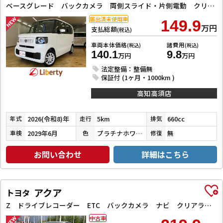
ベースグレード バックカメラ 両側スライド・片側電動 クリアランスソナー オートクルーズコントロール レーンアシスト 衝突被害軽減システム オートライト LEDヘッドランプ スマートキー アイドリングストップ
届出済未使用車
149.9
万円
支払総額
(税込)
車両本体価格
諸費用
(税込)
(税込)
140.1
9.8
万円
万円
法定整備：整備無
保証付 (1ヶ月・1000km )
高知高須店
2026(令和8)年
5km
660cc
年式
走行
排気
2029年6月
プラチナホワイトパール
無
車検
色
修復
お問い合わせ
詳細はこちら
アクア
トヨタ
Z ドライブレコーダー ETC バックカメラ ナビ クリアランスソナー オートクルーズコントロール レーンアシスト 衝突被害軽減システム アルミホイール LEDヘッドランプ スマートキー 電動格納ミラー
中古車