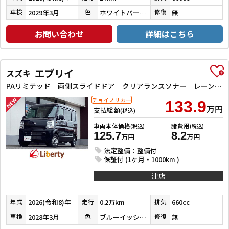
2029年3月
ホワイトパール３コートパール
無
車検
色
修復
お問い合わせ
詳細はこちら
エブリイ
スズキ
PAリミテッド 両側スライドドア クリアランスソナー レーンアシスト 衝突被害軽減システム オートライト キーレスエントリー アイドリングストップ CVT ESC エアコン パワーステアリング パワーウィンドウ
チョイノリカー
133.9
万円
支払総額
(税込)
車両本体価格
諸費用
(税込)
(税込)
125.7
8.2
万円
万円
法定整備：整備付
保証付 (1ヶ月・1000km )
津店
2026(令和8)年
0.2万km
660cc
年式
走行
排気
2028年3月
ブルーイッシュブラックパール３
無
車検
色
修復