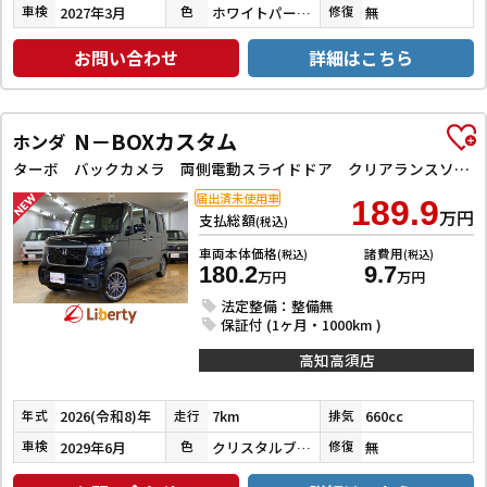
2027年3月
ホワイトパール３コートパール
無
車検
色
修復
お問い合わせ
詳細はこちら
N－BOXカスタム
ホンダ
ターボ バックカメラ 両側電動スライドドア クリアランスソナー オートクルーズコントロール レーンアシスト 衝突被害軽減システム オートライト LEDヘッドランプ スマートキー アイドリングストップ
届出済未使用車
189.9
万円
支払総額
(税込)
車両本体価格
諸費用
(税込)
(税込)
180.2
9.7
万円
万円
法定整備：整備無
保証付 (1ヶ月・1000km )
高知高須店
2026(令和8)年
7km
660cc
年式
走行
排気
2029年6月
クリスタルブラックパール
無
車検
色
修復