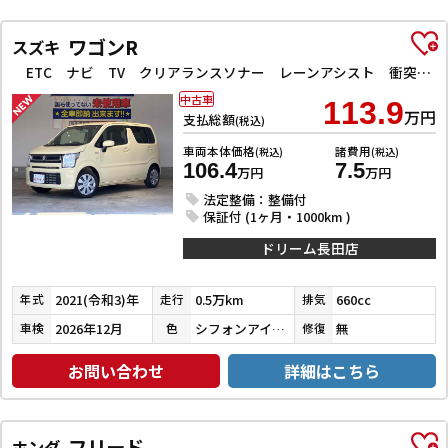
ワゴンR
スズキ
ETC ナビ TV クリアランスソナー レーンアシスト 衝突被害軽減システム オートライト スマートキー アイドリングストップ 電動格納ミラー シートヒーター ベンチシート CVT ESC CD
中古車
113.9
万円
支払総額
(税込)
車両本体価格
諸費用
(税込)
(税込)
106.4
7.5
万円
万円
法定整備：整備付
保証付 (1ヶ月・1000km )
ドリーム長田店
2021(令和3)年
0.5万km
660cc
年式
走行
排気
2026年12月
シフォンアイボリーメタリック
無
車検
色
修復
お問い合わせ
詳細はこちら
フリード
ホンダ