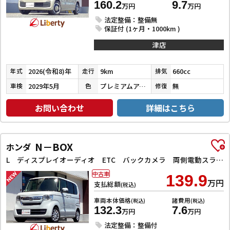
160.2
9.7
万円
万円
法定整備：整備無
保証付 (1ヶ月・1000km )
津店
2026(令和8)年
9km
660cc
年式
走行
排気
2029年5月
プレミアムアイボリーパールⅡ
無
車検
色
修復
お問い合わせ
詳細はこちら
N－BOX
ホンダ
L ディスプレイオーディオ ETC バックカメラ 両側電動スライドドア クリアランスソナー クルーズコントロール レーンアシスト 衝突被害軽減システム オートライト スマートキー アイドリングストップ
中古車
139.9
万円
支払総額
(税込)
車両本体価格
諸費用
(税込)
(税込)
132.3
7.6
万円
万円
法定整備：整備付