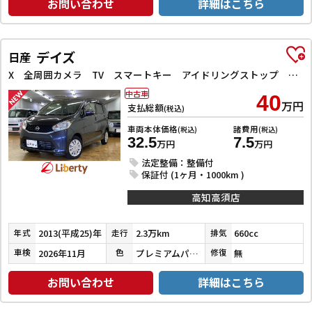
お問い合わせ
詳細はこちら
デイズ
日産
X 全周囲カメラ TV スマートキー アイドリングストップ 電動格納ミラー ベンチシート CVT 盗難防止システム ABS ミュージックプレイヤー接続可 衝突安全ボディ エアコン パワーステアリング
中古車
40
万円
支払総額
(税込)
車両本体価格
諸費用
(税込)
(税込)
32.5
7.5
万円
万円
法定整備：整備付
保証付 (1ヶ月・1000km )
高知高須店
2013(平成25)年
2.3万km
660cc
年式
走行
排気
2026年11月
プレミアムパープルパール
無
車検
色
修復
お問い合わせ
詳細はこちら