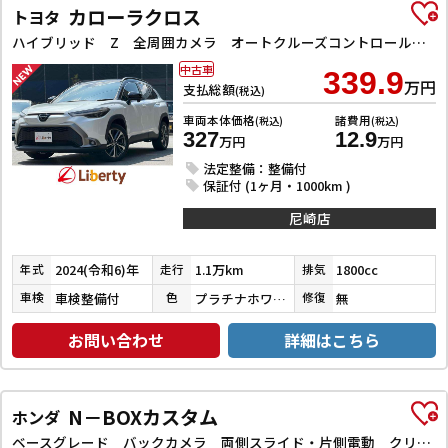
カローラクロス
トヨタ
ハイブリッド Z 全周囲カメラ オートクルーズコントロール レーンアシスト パワーシート 衝突被害軽減システム ナビ TV オートライト LEDヘッドランプ ヘッドライトウォッシャー 電動リアゲート アルミホイール
中古車
339.9
万円
支払総額
(税込)
車両本体価格
諸費用
(税込)
(税込)
327
12.9
万円
万円
法定整備：整備付
保証付 (1ヶ月・1000km )
尼崎店
2024(令和6)年
1.1万km
1800cc
年式
走行
排気
車検整備付
プラチナホワイトパールマイカ／アティチュードブラックマイカ
無
車検
色
修復
お問い合わせ
詳細はこちら
N－BOXカスタム
ホンダ
ベースグレード バックカメラ 両側スライド・片側電動 クリアランスソナー レーンアシスト オートライト スマートキー 電動格納ミラー CVT ESC USB チップアップシート アルミホイール エアコン