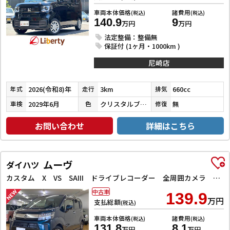
車両本体価格
諸費用
(税込)
(税込)
140.9
9
万円
万円
法定整備：整備無
保証付 (1ヶ月・1000km )
尼崎店
2026(令和8)年
3km
660cc
年式
走行
排気
2029年6月
クリスタルブラックパール
無
車検
色
修復
お問い合わせ
詳細はこちら
ムーヴ
ダイハツ
カスタム X VS SAIII ドライブレコーダー 全周囲カメラ ナビ TV クリアランスソナー 衝突被害軽減システム オートマチックハイビーム オートライト LEDヘッドランプ スマートキー アイドリングストップ 電動格納ミラー
中古車
139.9
万円
支払総額
(税込)
車両本体価格
諸費用
(税込)
(税込)
131.8
8.1
万円
万円