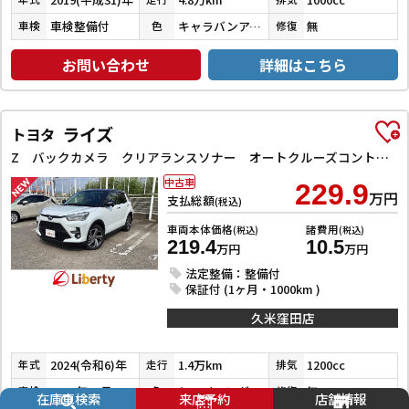
車検整備付
キャラバンアイボリーパールメタリック／ピュアホワイトパール
無
車検
色
修復
お問い合わせ
詳細はこちら
ライズ
トヨタ
Z バックカメラ クリアランスソナー オートクルーズコントロール レーンアシスト 衝突被害軽減システム TV LEDヘッドランプ アルミホイール スマートキー アイドリングストップ 電動格納ミラー
中古車
229.9
万円
支払総額
(税込)
車両本体価格
諸費用
(税込)
(税込)
219.4
10.5
万円
万円
法定整備：整備付
保証付 (1ヶ月・1000km )
久米窪田店
2024(令和6)年
1.4万km
1200cc
年式
走行
排気
2027年10月
シャイニングホワイトパール／ブラックマイカメタリック
無
車検
色
修復
在庫車検索
来店予約
店舗情報