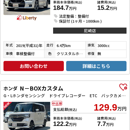
車両本体価格
諸費用
(税込)
(税込)
184.7
15.2
万円
万円
法定整備：整備付
保証付 (1ヶ月・1000km )
尼崎店
2019(平成31)年
6.4万km
3000cc
年式
走行
排気
車検整備付
クリスタルホワイトパール３コートパール
無
車検
色
修復
お問い合わせ
詳細はこちら
N－BOXカスタム
ホンダ
G・Lホンダセンシング ドライブレコーダー ETC バックカメラ 両側スライド・片側電動 ナビ TV クリアランスソナー オートクルーズコントロール レーンアシスト 衝突被害軽減システム オートライト スマートキー
中古車
129.9
万円
支払総額
(税込)
車両本体価格
諸費用
(税込)
(税込)
122.2
7.7
万円
万円