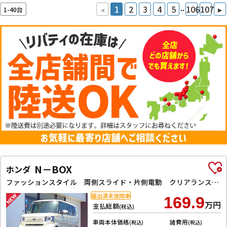
..
◂
1
2
3
4
5
106
107
▸
1-40台
N－BOX
ホンダ
ファッションスタイル 両側スライド・片側電動 クリアランスソナー オートクルーズコントロール レーンアシスト オートライト スマートキー アイドリングストップ ベンチシート CVT ESC チップアップシート
届出済未使用車
169.9
万円
支払総額
(税込)
車両本体価格
諸費用
(税込)
(税込)