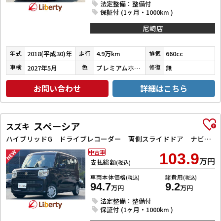
法定整備：整備付
保証付 (1ヶ月・1000km )
尼崎店
2018(平成30)年
4.9万km
660cc
年式
走行
排気
2027年5月
プレミアムホワイトパールⅡ
無
車検
色
修復
お問い合わせ
詳細はこちら
スペーシア
スズキ
ハイブリッドG ドライブレコーダー 両側スライドドア ナビ TV オートライト スマートキー アイドリングストップ 電動格納ミラー ベンチシート CVT ABS ESC CD エアコン パワーウィンドウ
中古車
103.9
万円
支払総額
(税込)
車両本体価格
諸費用
(税込)
(税込)
94.7
9.2
万円
万円
法定整備：整備付
保証付 (1ヶ月・1000km )