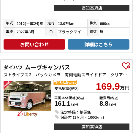
高知高須店
2012(平成24)年
13.0万km
660cc
年式
走行
排気
2027年3月
ブラックマイカメタリック
無
車検
色
修復
お問い合わせ
詳細はこちら
ムーヴキャンバス
ダイハツ
ストライプスG バックカメラ 両側電動スライドドア クリアランスソナー 衝突被害軽減システム オートライト LEDヘッドランプ スマートキー アイドリングストップ 電動格納ミラー シートヒーター ベンチシート CVT
届出済未使用車
169.9
万円
支払総額
(税込)
車両本体価格
諸費用
(税込)
(税込)
161.1
8.8
万円
万円
法定整備：整備無
保証付 (1ヶ月・1000km )
高知高須店