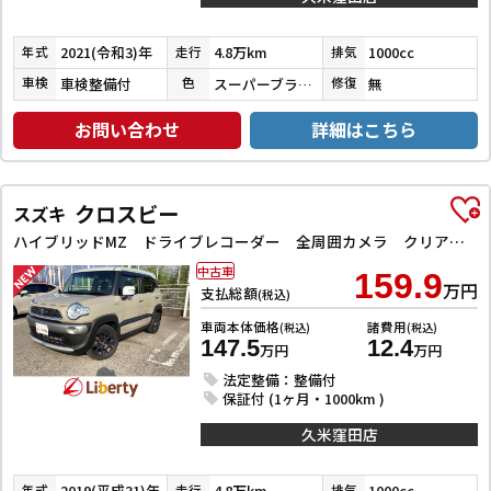
2021(令和3)年
4.8万km
1000cc
年式
走行
排気
車検整備付
スーパーブラックＰ／ピュアホワイトＰ／バーニングレッドパール
無
車検
色
修復
お問い合わせ
詳細はこちら
クロスビー
スズキ
ハイブリッドMZ ドライブレコーダー 全周囲カメラ クリアランスソナー オートクルーズコントロール 衝突被害軽減システム ナビ TV LEDヘッドランプ アルミホイール スマートキー 電動格納ミラー シートヒーター
中古車
159.9
万円
支払総額
(税込)
車両本体価格
諸費用
(税込)
(税込)
147.5
12.4
万円
万円
法定整備：整備付
保証付 (1ヶ月・1000km )
久米窪田店
2019(平成31)年
4.8万km
1000cc
年式
走行
排気