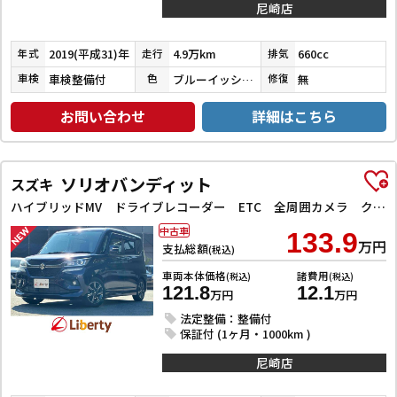
尼崎店
2019(平成31)年
4.9万km
660cc
年式
走行
排気
車検整備付
ブルーイッシュブラックパール３
無
車検
色
修復
お問い合わせ
詳細はこちら
ソリオバンディット
スズキ
ハイブリッドMV ドライブレコーダー ETC 全周囲カメラ クリアランスソナー オートクルーズコントロール レーンアシスト 衝突被害軽減システム 両側スライド・片側電動 LEDヘッドランプ スマートキー
中古車
133.9
万円
支払総額
(税込)
車両本体価格
諸費用
(税込)
(税込)
121.8
12.1
万円
万円
法定整備：整備付
保証付 (1ヶ月・1000km )
尼崎店