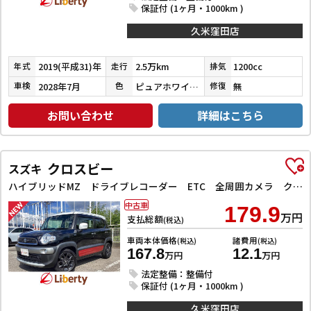
保証付 (1ヶ月・1000km )
久米窪田店
2019(平成31)年
2.5万km
1200cc
年式
走行
排気
2028年7月
ピュアホワイトパール
無
車検
色
修復
お問い合わせ
詳細はこちら
クロスビー
スズキ
ハイブリッドMZ ドライブレコーダー ETC 全周囲カメラ クリアランスソナー オートクルーズコントロール レーンアシスト 衝突被害軽減システム ナビ TV オートライト LEDヘッドランプ アルミホイール
中古車
179.9
万円
支払総額
(税込)
車両本体価格
諸費用
(税込)
(税込)
167.8
12.1
万円
万円
法定整備：整備付
保証付 (1ヶ月・1000km )
久米窪田店