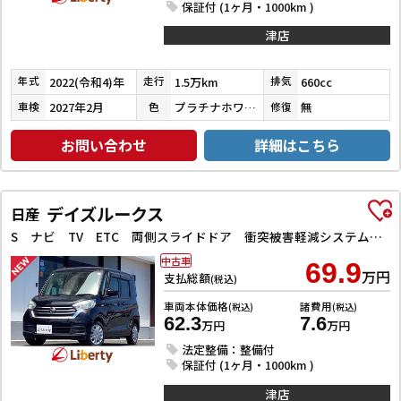
保証付 (1ヶ月・1000km )
津店
2022(令和4)年
1.5万km
660cc
年式
走行
排気
2027年2月
プラチナホワイトパール
無
車検
色
修復
お問い合わせ
詳細はこちら
デイズルークス
日産
S ナビ TV ETC 両側スライドドア 衝突被害軽減システム キーレスエントリー アイドリングストップ 電動格納ミラー CVT ESC CD USB ミュージックプレイヤー接続可
中古車
69.9
万円
支払総額
(税込)
車両本体価格
諸費用
(税込)
(税込)
62.3
7.6
万円
万円
法定整備：整備付
保証付 (1ヶ月・1000km )
津店