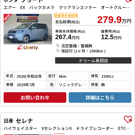
エアー EX バックカメラ クリアランスソナー オートクルーズコントロール レーンアシスト 衝突被害軽減システム 両側電動スライドドア オートライト LEDヘッドランプ スマートキー 電動格納ミラー シートヒーター
登録済未使用車
279.9
万円
支払総額
(税込)
車両本体価格
諸費用
(税込)
(税込)
267.4
12.5
万円
万円
法定整備：整備無
保証付 (1ヶ月・1000km )
ドリーム長田店
2026(令和8)年
6km
1500cc
年式
走行
排気
2029年7月
ソニックグレーパール
無
車検
色
修復
お問い合わせ
詳細はこちら
セレナ
日産
ハイウェイスター VセレクションII ドライブレコーダー ETC 全周囲カメラ ナビ TV クリアランスソナー オートクルーズコントロール パークアシスト 衝突被害軽減システム 両側電動スライドドア オートライト LEDヘッドランプ