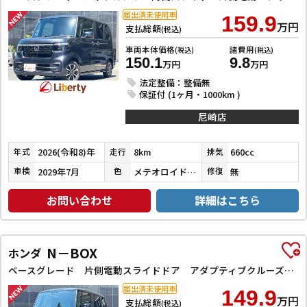
届出済未使用車
159.9
万円
支払総額
(税込)
車両本体価格
諸費用
(税込)
(税込)
150.1
9.8
万円
万円
法定整備：整備無
保証付 (1ヶ月・1000km )
尼崎店
2026(令和8)年
8km
660cc
年式
走行
排気
2029年7月
メテオロイドグレーメタリック
無
車検
色
修復
お問い合わせ
詳細はこちら
N－BOX
ホンダ
ベースグレード 片側電動スライドドア アダプティブクルーズコントロール LEDヘッドライト クリアランスソナー スマートキー アイドリングストップ CVT ESC チップアップシート エアコン パワーウィンドウ
届出済未使用車
149.9
万円
支払総額
(税込)