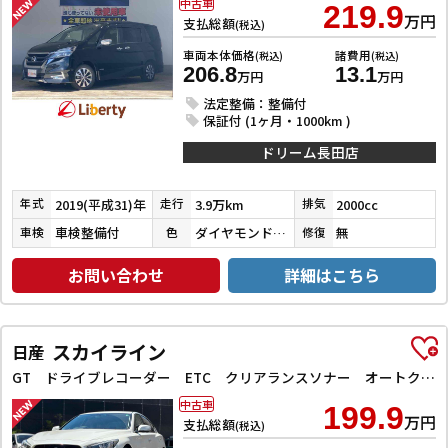
中古車
219.9
万円
支払総額
(税込)
車両本体価格
諸費用
(税込)
(税込)
206.8
13.1
万円
万円
法定整備：整備付
保証付 (1ヶ月・1000km )
ドリーム長田店
2019(平成31)年
3.9万km
2000cc
年式
走行
排気
車検整備付
ダイヤモンドブラックパール
無
車検
色
修復
お問い合わせ
詳細はこちら
スカイライン
日産
GT ドライブレコーダー ETC クリアランスソナー オートクルーズコントロール 衝突被害軽減システム 全周囲カメラ ナビ TV アルミホイール オートライト LEDヘッドランプ サンルーフ AT
中古車
199.9
万円
支払総額
(税込)