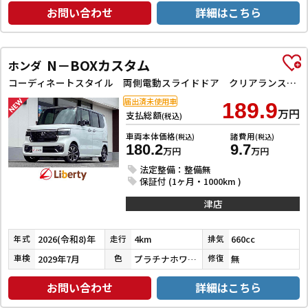
お問い合わせ
詳細はこちら
N－BOXカスタム
ホンダ
コーディネートスタイル 両側電動スライドドア クリアランスソナー オートクルーズコントロール レーンアシスト オートライト スマートキー アイドリングストップ 電動格納ミラー ベンチシート CVT ESC
届出済未使用車
189.9
万円
支払総額
(税込)
車両本体価格
諸費用
(税込)
(税込)
180.2
9.7
万円
万円
法定整備：整備無
保証付 (1ヶ月・1000km )
津店
2026(令和8)年
4km
660cc
年式
走行
排気
2029年7月
プラチナホワイトパール
無
車検
色
修復
お問い合わせ
詳細はこちら