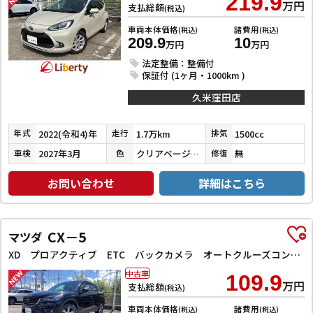
219.9
万円
支払総額
(税込)
車両本体価格
諸費用
(税込)
(税込)
209.9
10
万円
万円
法定整備：整備付
保証付 (1ヶ月・1000km )
久米窪田店
2022(令和4)年
1.7万km
1500cc
年式
走行
排気
2027年3月
クリアベージュメタリック
無
車検
色
修復
お問い合わせ
詳細はこちら
CX－5
マツダ
XD プロアクティブ ETC バックカメラ オートクルーズコントロール レーンアシスト 衝突被害軽減システム ナビ オートライト LEDヘッドランプ アルミホイール スマートキー アイドリングストップ 電動格納ミラー AT
中古車
109.9
万円
支払総額
(税込)
車両本体価格
諸費用
(税込)
(税込)