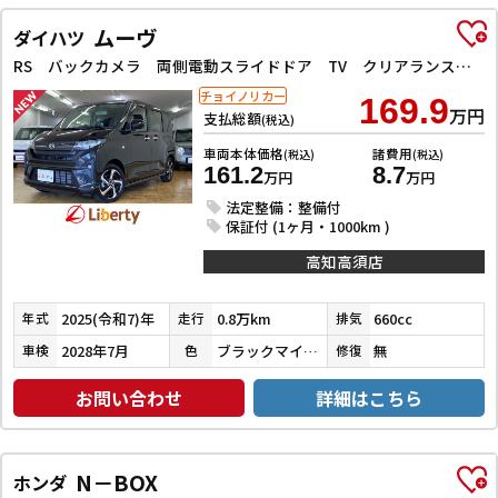
ムーヴ
ダイハツ
RS バックカメラ 両側電動スライドドア TV クリアランスソナー オートクルーズコントロール 衝突被害軽減システム オートライト LEDヘッドランプ スマートキー アイドリングストップ 電動格納ミラー
チョイノリカー
169.9
万円
支払総額
(税込)
車両本体価格
諸費用
(税込)
(税込)
161.2
8.7
万円
万円
法定整備：整備付
保証付 (1ヶ月・1000km )
高知高須店
2025(令和7)年
0.8万km
660cc
年式
走行
排気
2028年7月
ブラックマイカメタリック
無
車検
色
修復
お問い合わせ
詳細はこちら
N－BOX
ホンダ