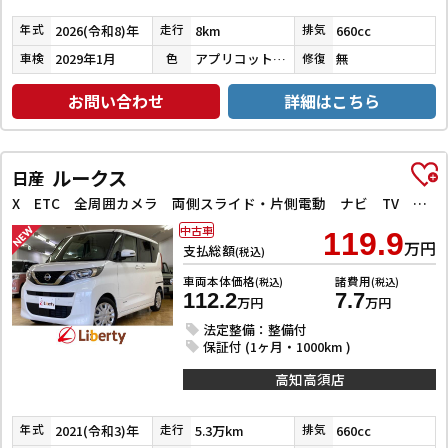
2026(令和8)年
8km
660cc
年式
走行
排気
2029年1月
アプリコットピンクメタリック／シャイニングホワイトパール
無
車検
色
修復
お問い合わせ
詳細はこちら
ルークス
日産
X ETC 全周囲カメラ 両側スライド・片側電動 ナビ TV クリアランスソナー 衝突被害軽減システム オートライト スマートキー アイドリングストップ 電動格納ミラー ベンチシート CVT
中古車
119.9
万円
支払総額
(税込)
車両本体価格
諸費用
(税込)
(税込)
112.2
7.7
万円
万円
法定整備：整備付
保証付 (1ヶ月・1000km )
高知高須店
2021(令和3)年
5.3万km
660cc
年式
走行
排気