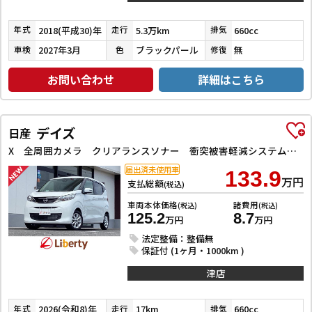
2018(平成30)年
5.3万km
660cc
年式
走行
排気
2027年3月
ブラックパール
無
車検
色
修復
お問い合わせ
詳細はこちら
デイズ
日産
X 全周囲カメラ クリアランスソナー 衝突被害軽減システム オートライト スマートキー アイドリングストップ 電動格納ミラー ベンチシート CVT 盗難防止システム ABS ESC CD アルミホイール
届出済未使用車
133.9
万円
支払総額
(税込)
車両本体価格
諸費用
(税込)
(税込)
125.2
8.7
万円
万円
法定整備：整備無
保証付 (1ヶ月・1000km )
津店
2026(令和8)年
17km
660cc
年式
走行
排気