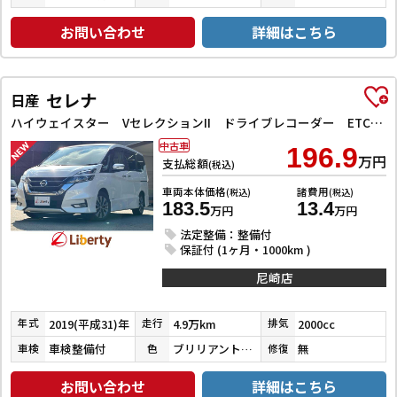
お問い合わせ
詳細はこちら
セレナ
日産
ハイウェイスター VセレクションII ドライブレコーダー ETC バックカメラ サイドカメラ ナビ TV クリアランスソナー オートクルーズコントロール パークアシスト 衝突被害軽減システム 両側電動スライドドア オートライト
中古車
196.9
万円
支払総額
(税込)
車両本体価格
諸費用
(税込)
(税込)
183.5
13.4
万円
万円
法定整備：整備付
保証付 (1ヶ月・1000km )
尼崎店
2019(平成31)年
4.9万km
2000cc
年式
走行
排気
車検整備付
ブリリアントホワイトパール３コートパール
無
車検
色
修復
お問い合わせ
詳細はこちら