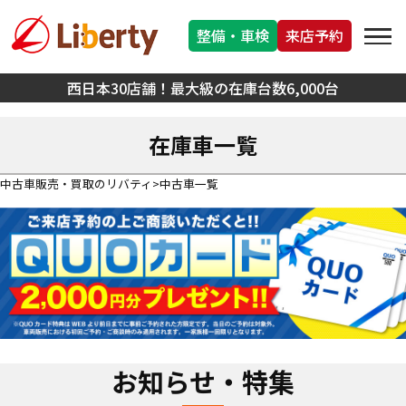
整備・車検
来店予約
西日本30店舗！最大級の在庫台数6,000台
在庫車一覧
中古車販売・買取のリバティ
中古車一覧
お知らせ・特集