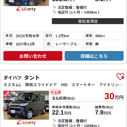
法定整備：整備付
保証付 (1ヶ月・1000km )
高知高須店
2022(令和4)年
1.3万km
660cc
年式
走行
排気
2027年12月
レーザーブルークリスタルシャイン
無
車検
色
修復
お問い合わせ
詳細はこちら
タント
ダイハツ
カスタムL 両側スライドドア HID スマートキー アイドリングストップ 電動格納ミラー ベンチシート CVT 盗難防止システム ABS アルミホイール 衝突安全ボディ エアコン パワーステアリング
中古車
30
万円
支払総額
(税込)
車両本体価格
諸費用
(税込)
(税込)
22.1
7.9
万円
万円
法定整備：整備付
保証付 (1ヶ月・1000km )