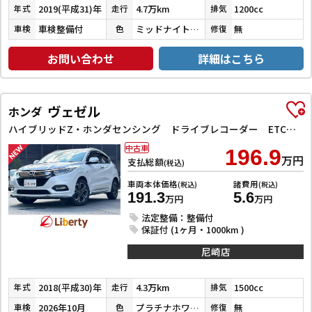
2019(平成31)年
4.7万km
1200cc
年式
走行
排気
車検整備付
ミッドナイトバイオレットメタリック
無
車検
色
修復
お問い合わせ
詳細はこちら
ヴェゼル
ホンダ
ハイブリッドZ・ホンダセンシング ドライブレコーダー ETC バックカメラ オートクルーズコントロール レーンアシスト 衝突被害軽減システム ナビ TV オートライト LEDヘッドランプ アルミホイール スマートキー 電動格納ミラー
中古車
196.9
万円
支払総額
(税込)
車両本体価格
諸費用
(税込)
(税込)
191.3
5.6
万円
万円
法定整備：整備付
保証付 (1ヶ月・1000km )
尼崎店
2018(平成30)年
4.3万km
1500cc
年式
走行
排気
2026年10月
プラチナホワイトパール
無
車検
色
修復