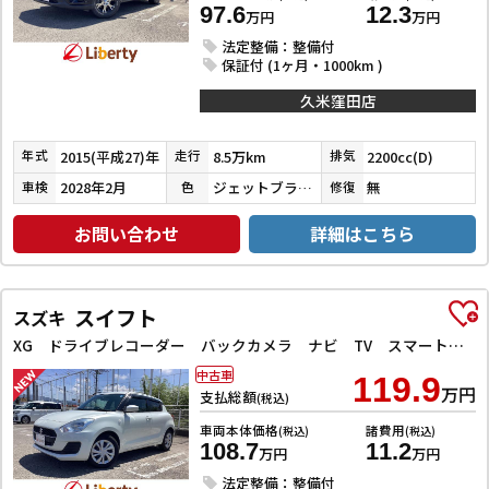
97.6
12.3
万円
万円
法定整備：整備付
保証付 (1ヶ月・1000km )
久米窪田店
2015(平成27)年
8.5万km
2200cc(D)
年式
走行
排気
2028年2月
ジェットブラックマイカ
無
車検
色
修復
お問い合わせ
詳細はこちら
スイフト
スズキ
XG ドライブレコーダー バックカメラ ナビ TV スマートキー 電動格納ミラー シートヒーター CVT 盗難防止システム 衝突安全ボディ ABS ESC CD Bluetooth エアコン
中古車
119.9
万円
支払総額
(税込)
車両本体価格
諸費用
(税込)
(税込)
108.7
11.2
万円
万円
法定整備：整備付