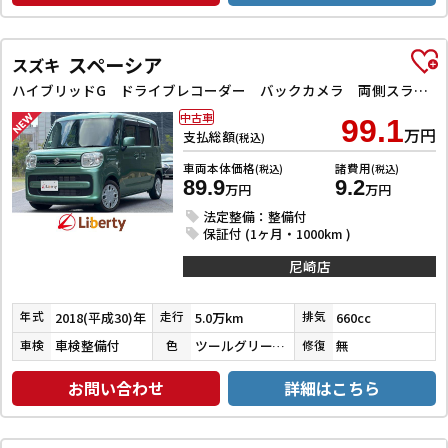
スペーシア
スズキ
ハイブリッドG ドライブレコーダー バックカメラ 両側スライドドア ナビ TV スマートキー アイドリングストップ 電動格納ミラー ベンチシート CVT ESC CD DVD再生 Bluetooth エアコン
中古車
99.1
万円
支払総額
(税込)
車両本体価格
諸費用
(税込)
(税込)
89.9
9.2
万円
万円
法定整備：整備付
保証付 (1ヶ月・1000km )
尼崎店
2018(平成30)年
5.0万km
660cc
年式
走行
排気
車検整備付
ツールグリーンパールメタリック
無
車検
色
修復
お問い合わせ
詳細はこちら