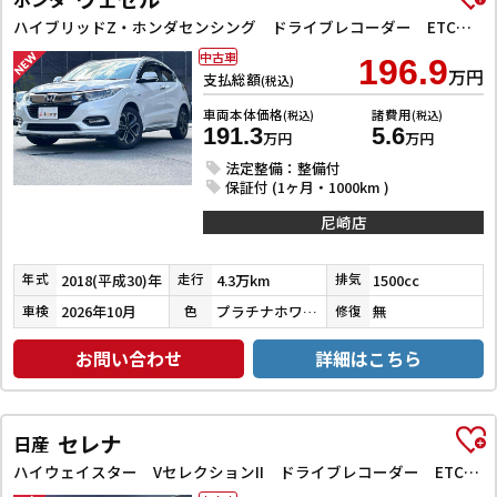
ハイブリッドZ・ホンダセンシング ドライブレコーダー ETC バックカメラ オートクルーズコントロール レーンアシスト 衝突被害軽減システム ナビ TV オートライト LEDヘッドランプ アルミホイール スマートキー 電動格納ミラー
中古車
196.9
万円
支払総額
(税込)
車両本体価格
諸費用
(税込)
(税込)
191.3
5.6
万円
万円
法定整備：整備付
保証付 (1ヶ月・1000km )
尼崎店
2018(平成30)年
4.3万km
1500cc
年式
走行
排気
2026年10月
プラチナホワイトパール
無
車検
色
修復
お問い合わせ
詳細はこちら
セレナ
日産
ハイウェイスター VセレクションII ドライブレコーダー ETC バックカメラ サイドカメラ ナビ TV クリアランスソナー オートクルーズコントロール パークアシスト 衝突被害軽減システム 両側電動スライドドア オートライト