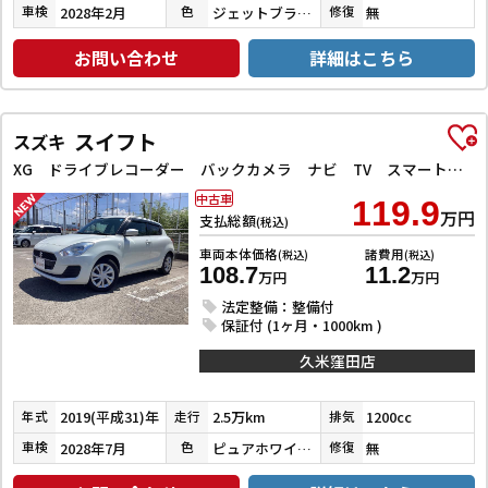
2028年2月
ジェットブラックマイカ
無
車検
色
修復
お問い合わせ
詳細はこちら
スイフト
スズキ
XG ドライブレコーダー バックカメラ ナビ TV スマートキー 電動格納ミラー シートヒーター CVT 盗難防止システム 衝突安全ボディ ABS ESC CD Bluetooth エアコン
中古車
119.9
万円
支払総額
(税込)
車両本体価格
諸費用
(税込)
(税込)
108.7
11.2
万円
万円
法定整備：整備付
保証付 (1ヶ月・1000km )
久米窪田店
2019(平成31)年
2.5万km
1200cc
年式
走行
排気
2028年7月
ピュアホワイトパール
無
車検
色
修復