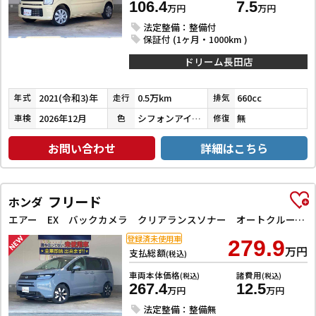
106.4
7.5
万円
万円
法定整備：整備付
保証付 (1ヶ月・1000km )
ドリーム長田店
2021(令和3)年
0.5万km
660cc
年式
走行
排気
2026年12月
シフォンアイボリーメタリック
無
車検
色
修復
お問い合わせ
詳細はこちら
フリード
ホンダ
エアー EX バックカメラ クリアランスソナー オートクルーズコントロール レーンアシスト 衝突被害軽減システム 両側電動スライドドア オートライト LEDヘッドランプ スマートキー 電動格納ミラー シートヒーター
登録済未使用車
279.9
万円
支払総額
(税込)
車両本体価格
諸費用
(税込)
(税込)
267.4
12.5
万円
万円
法定整備：整備無