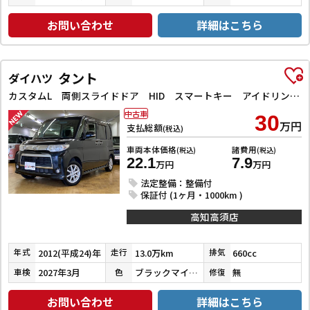
お問い合わせ
詳細はこちら
タント
ダイハツ
カスタムL 両側スライドドア HID スマートキー アイドリングストップ 電動格納ミラー ベンチシート CVT 盗難防止システム ABS アルミホイール 衝突安全ボディ エアコン パワーステアリング
中古車
30
万円
支払総額
(税込)
車両本体価格
諸費用
(税込)
(税込)
22.1
7.9
万円
万円
法定整備：整備付
保証付 (1ヶ月・1000km )
高知高須店
2012(平成24)年
13.0万km
660cc
年式
走行
排気
2027年3月
ブラックマイカメタリック
無
車検
色
修復
お問い合わせ
詳細はこちら