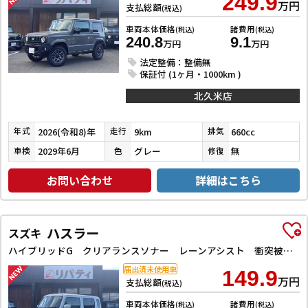
249.9
万円
支払総額
(税込)
車両本体価格
諸費用
(税込)
(税込)
240.8
9.1
万円
万円
法定整備：整備無
保証付 (1ヶ月・1000km )
北久米店
2026(令和8)年
9km
660cc
年式
走行
排気
2029年6月
グレー
無
車検
色
修復
お問い合わせ
詳細はこちら
ハスラー
スズキ
ハイブリッドG クリアランスソナー レーンアシスト 衝突被害軽減システム オートライト スマートキー アイドリングストップ 電動格納ミラー シートヒーター CVT ESC エアコン パワーウィンドウ
届出済未使用車
149.9
万円
支払総額
(税込)
車両本体価格
諸費用
(税込)
(税込)