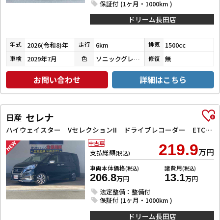
保証付 (1ヶ月・1000km )
ドリーム長田店
2026(令和8)年
6km
1500cc
年式
走行
排気
2029年7月
ソニックグレーパール
無
車検
色
修復
お問い合わせ
詳細はこちら
セレナ
日産
ハイウェイスター VセレクションII ドライブレコーダー ETC 全周囲カメラ ナビ TV クリアランスソナー オートクルーズコントロール パークアシスト 衝突被害軽減システム 両側電動スライドドア オートライト LEDヘッドランプ
中古車
219.9
万円
支払総額
(税込)
車両本体価格
諸費用
(税込)
(税込)
206.8
13.1
万円
万円
法定整備：整備付
保証付 (1ヶ月・1000km )
ドリーム長田店