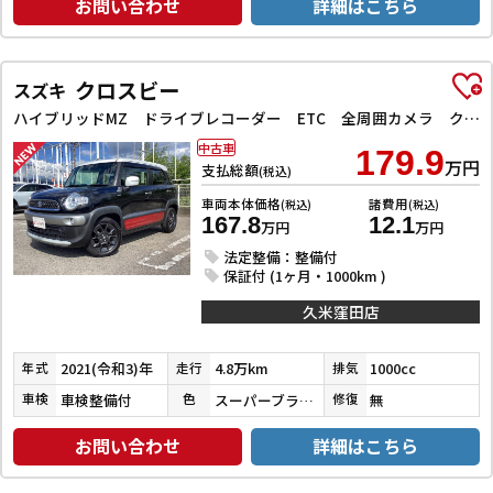
お問い合わせ
詳細はこちら
クロスビー
スズキ
ハイブリッドMZ ドライブレコーダー ETC 全周囲カメラ クリアランスソナー オートクルーズコントロール レーンアシスト 衝突被害軽減システム ナビ TV オートライト LEDヘッドランプ アルミホイール
中古車
179.9
万円
支払総額
(税込)
車両本体価格
諸費用
(税込)
(税込)
167.8
12.1
万円
万円
法定整備：整備付
保証付 (1ヶ月・1000km )
久米窪田店
2021(令和3)年
4.8万km
1000cc
年式
走行
排気
車検整備付
スーパーブラックＰ／ピュアホワイトＰ／バーニングレッドパール
無
車検
色
修復
お問い合わせ
詳細はこちら