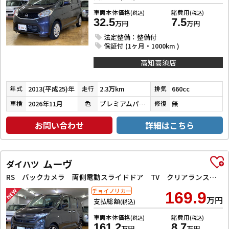
車両本体価格
諸費用
(税込)
(税込)
32.5
7.5
万円
万円
法定整備：整備付
保証付 (1ヶ月・1000km )
高知高須店
2013(平成25)年
2.3万km
660cc
年式
走行
排気
2026年11月
プレミアムパープルパール
無
車検
色
修復
お問い合わせ
詳細はこちら
ムーヴ
ダイハツ
RS バックカメラ 両側電動スライドドア TV クリアランスソナー オートクルーズコントロール 衝突被害軽減システム オートライト LEDヘッドランプ スマートキー アイドリングストップ 電動格納ミラー
チョイノリカー
169.9
万円
支払総額
(税込)
車両本体価格
諸費用
(税込)
(税込)
161.2
8.7
万円
万円