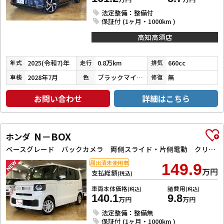
法定整備：整備付
保証付 (1ヶ月・1000km )
高知高須店
2025(令和7)年
0.8万km
660cc
年式
走行
排気
2028年7月
ブラックマイカメタリック
無
車検
色
修復
お問い合わせ
詳細はこちら
N－BOX
ホンダ
ベースグレード バックカメラ 両側スライド・片側電動 クリアランスソナー オートクルーズコントロール レーンアシスト 衝突被害軽減システム オートライト LEDヘッドランプ スマートキー アイドリングストップ
届出済未使用車
149.9
万円
支払総額
(税込)
車両本体価格
諸費用
(税込)
(税込)
140.1
9.8
万円
万円
法定整備：整備無
保証付 (1ヶ月・1000km )