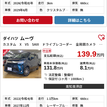
2026(令和8)年
3km
660cc
年式
走行
排気
2029年6月
クリスタルブラックパール
無
車検
色
修復
お問い合わせ
詳細はこちら
ムーヴ
ダイハツ
カスタム X VS SAIII ドライブレコーダー 全周囲カメラ ナビ TV クリアランスソナー 衝突被害軽減システム オートマチックハイビーム オートライト LEDヘッドランプ スマートキー アイドリングストップ 電動格納ミラー
中古車
139.9
万円
支払総額
(税込)
車両本体価格
諸費用
(税込)
(税込)
131.8
8.1
万円
万円
法定整備：整備付
保証付 (1ヶ月・1000km )
高知高須店
2022(令和4)年
1.3万km
660cc
年式
走行
排気
2027年12月
レーザーブルークリスタルシャイン
無
車検
色
修復