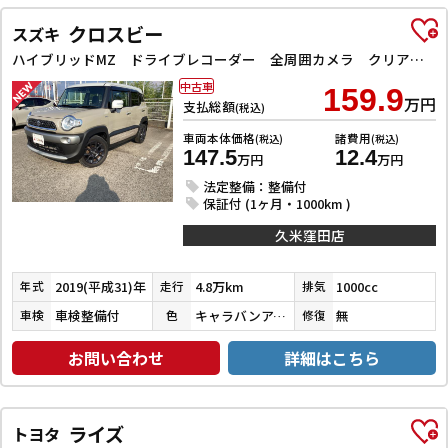
クロスビー
スズキ
ハイブリッドMZ ドライブレコーダー 全周囲カメラ クリアランスソナー オートクルーズコントロール 衝突被害軽減システム ナビ TV LEDヘッドランプ アルミホイール スマートキー 電動格納ミラー シートヒーター
中古車
159.9
万円
支払総額
(税込)
車両本体価格
諸費用
(税込)
(税込)
147.5
12.4
万円
万円
法定整備：整備付
保証付 (1ヶ月・1000km )
久米窪田店
2019(平成31)年
4.8万km
1000cc
年式
走行
排気
車検整備付
キャラバンアイボリーパールメタリック／ピュアホワイトパール
無
車検
色
修復
お問い合わせ
詳細はこちら
ライズ
トヨタ