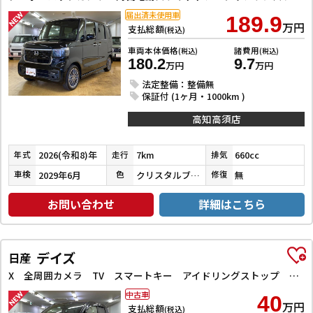
届出済未使用車
189.9
万円
支払総額
(税込)
車両本体価格
諸費用
(税込)
(税込)
180.2
9.7
万円
万円
法定整備：整備無
保証付 (1ヶ月・1000km )
高知高須店
2026(令和8)年
7km
660cc
年式
走行
排気
2029年6月
クリスタルブラックパール
無
車検
色
修復
お問い合わせ
詳細はこちら
デイズ
日産
X 全周囲カメラ TV スマートキー アイドリングストップ 電動格納ミラー ベンチシート CVT 盗難防止システム ABS ミュージックプレイヤー接続可 衝突安全ボディ エアコン パワーステアリング
中古車
40
万円
支払総額
(税込)