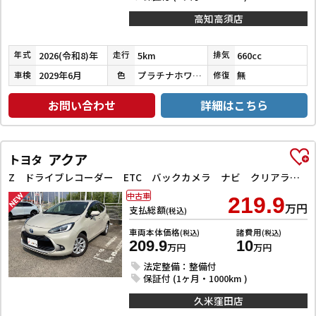
高知高須店
2026(令和8)年
5km
660cc
年式
走行
排気
2029年6月
プラチナホワイトパール
無
車検
色
修復
お問い合わせ
詳細はこちら
アクア
トヨタ
Z ドライブレコーダー ETC バックカメラ ナビ クリアランスソナー オートクルーズコントロール レーンアシスト 衝突被害軽減システム アルミホイール LEDヘッドランプ スマートキー 電動格納ミラー
中古車
219.9
万円
支払総額
(税込)
車両本体価格
諸費用
(税込)
(税込)
209.9
10
万円
万円
法定整備：整備付
保証付 (1ヶ月・1000km )
久米窪田店