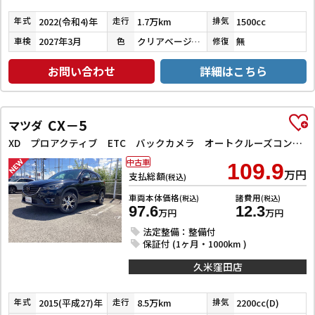
2022(令和4)年
1.7万km
1500cc
年式
走行
排気
2027年3月
クリアベージュメタリック
無
車検
色
修復
お問い合わせ
詳細はこちら
CX－5
マツダ
XD プロアクティブ ETC バックカメラ オートクルーズコントロール レーンアシスト 衝突被害軽減システム ナビ オートライト LEDヘッドランプ アルミホイール スマートキー アイドリングストップ 電動格納ミラー AT
中古車
109.9
万円
支払総額
(税込)
車両本体価格
諸費用
(税込)
(税込)
97.6
12.3
万円
万円
法定整備：整備付
保証付 (1ヶ月・1000km )
久米窪田店
2015(平成27)年
8.5万km
2200cc(D)
年式
走行
排気