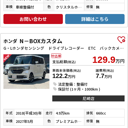
車検整備付
クリスタルホワイトパール３コートパール
無
車検
色
修復
お問い合わせ
詳細はこちら
N－BOXカスタム
ホンダ
G・Lホンダセンシング ドライブレコーダー ETC バックカメラ 両側スライド・片側電動 ナビ TV クリアランスソナー オートクルーズコントロール レーンアシスト 衝突被害軽減システム オートライト スマートキー
中古車
129.9
万円
支払総額
(税込)
車両本体価格
諸費用
(税込)
(税込)
122.2
7.7
万円
万円
法定整備：整備付
保証付 (1ヶ月・1000km )
尼崎店
2018(平成30)年
4.9万km
660cc
年式
走行
排気
2027年5月
プレミアムホワイトパールⅡ
無
車検
色
修復