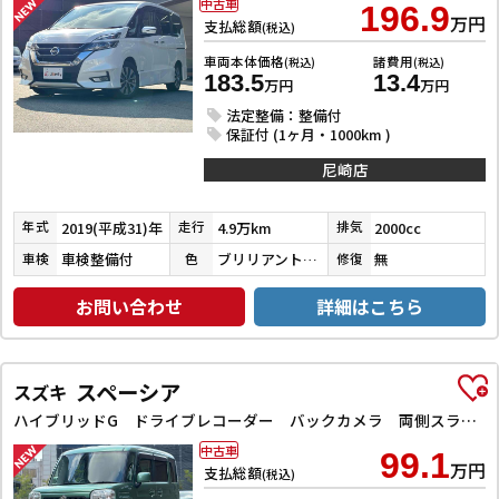
中古車
196.9
万円
支払総額
(税込)
車両本体価格
諸費用
(税込)
(税込)
183.5
13.4
万円
万円
法定整備：整備付
保証付 (1ヶ月・1000km )
尼崎店
2019(平成31)年
4.9万km
2000cc
年式
走行
排気
車検整備付
ブリリアントホワイトパール３コートパール
無
車検
色
修復
お問い合わせ
詳細はこちら
スペーシア
スズキ
ハイブリッドG ドライブレコーダー バックカメラ 両側スライドドア ナビ TV スマートキー アイドリングストップ 電動格納ミラー ベンチシート CVT ESC CD DVD再生 Bluetooth エアコン
中古車
99.1
万円
支払総額
(税込)