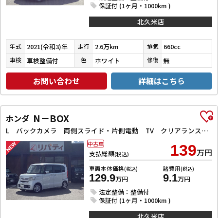
保証付 (1ヶ月・1000km )
北久米店
2021(令和3)年
2.6万km
660cc
年式
走行
排気
車検整備付
ホワイト
無
車検
色
修復
お問い合わせ
詳細はこちら
N－BOX
ホンダ
L バックカメラ 両側スライド・片側電動 TV クリアランスソナー オートクルーズコントロール レーンアシスト 衝突被害軽減システム オートライト スマートキー アイドリングストップ 電動格納ミラー
中古車
139
万円
支払総額
(税込)
車両本体価格
諸費用
(税込)
(税込)
129.9
9.1
万円
万円
法定整備：整備付
保証付 (1ヶ月・1000km )
北久米店