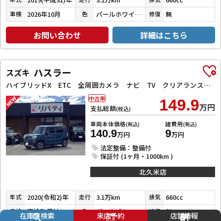
2026年10月
パールホワイトⅢ
無
車検
色
修復
お問い合わせ
詳細はこちら
ハスラー
スズキ
ハイブリッドX ETC 全周囲カメラ ナビ TV クリアランスソナー レーンアシスト 衝突被害軽減システム オートライト スマートキー アイドリングストップ 電動格納ミラー シートヒーター 後席モニター CVT
中古車
149.9
万円
支払総額
(税込)
車両本体価格
諸費用
(税込)
(税込)
140.9
9
万円
万円
法定整備：整備付
保証付 (1ヶ月・1000km )
北久米店
2020(令和2)年
3.1万km
660cc
年式
走行
排気
車検整備付
デニムブルーメタリック／ミネラルグレーメタリック
無
車検
色
修復
在庫車検索
来店予約
店舗情報