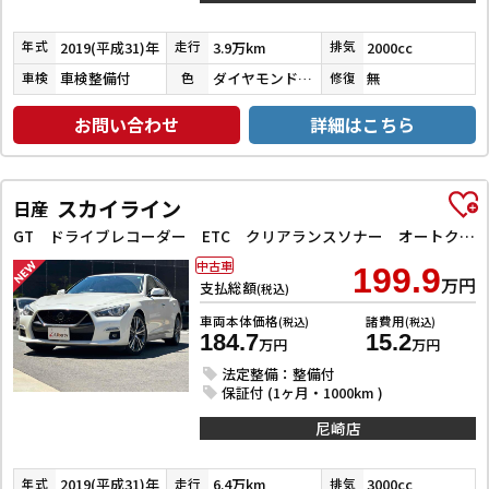
2019(平成31)年
3.9万km
2000cc
年式
走行
排気
車検整備付
ダイヤモンドブラックパール
無
車検
色
修復
お問い合わせ
詳細はこちら
スカイライン
日産
GT ドライブレコーダー ETC クリアランスソナー オートクルーズコントロール 衝突被害軽減システム 全周囲カメラ ナビ TV アルミホイール オートライト LEDヘッドランプ サンルーフ AT
中古車
199.9
万円
支払総額
(税込)
車両本体価格
諸費用
(税込)
(税込)
184.7
15.2
万円
万円
法定整備：整備付
保証付 (1ヶ月・1000km )
尼崎店
2019(平成31)年
6.4万km
3000cc
年式
走行
排気