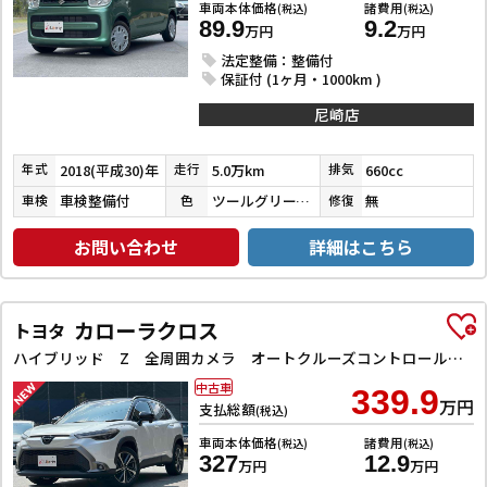
車両本体価格
諸費用
(税込)
(税込)
89.9
9.2
万円
万円
法定整備：整備付
保証付 (1ヶ月・1000km )
尼崎店
2018(平成30)年
5.0万km
660cc
年式
走行
排気
車検整備付
ツールグリーンパールメタリック
無
車検
色
修復
お問い合わせ
詳細はこちら
カローラクロス
トヨタ
ハイブリッド Z 全周囲カメラ オートクルーズコントロール レーンアシスト パワーシート 衝突被害軽減システム ナビ TV オートライト LEDヘッドランプ ヘッドライトウォッシャー 電動リアゲート アルミホイール
中古車
339.9
万円
支払総額
(税込)
車両本体価格
諸費用
(税込)
(税込)
327
12.9
万円
万円