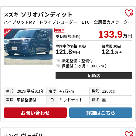
ソリオバンディット
スズキ
ハイブリッドMV ドライブレコーダー ETC 全周囲カメラ クリアランスソナー オートクルーズコントロール レーンアシスト 衝突被害軽減システム 両側スライド・片側電動 LEDヘッドランプ スマートキー
中古車
133.9
万円
支払総額
(税込)
車両本体価格
諸費用
(税込)
(税込)
121.8
12.1
万円
万円
法定整備：整備付
保証付 (1ヶ月・1000km )
尼崎店
2019(平成31)年
4.7万km
1200cc
年式
走行
排気
車検整備付
ミッドナイトバイオレットメタリック
無
車検
色
修復
お問い合わせ
詳細はこちら
ヴェゼル
ホンダ