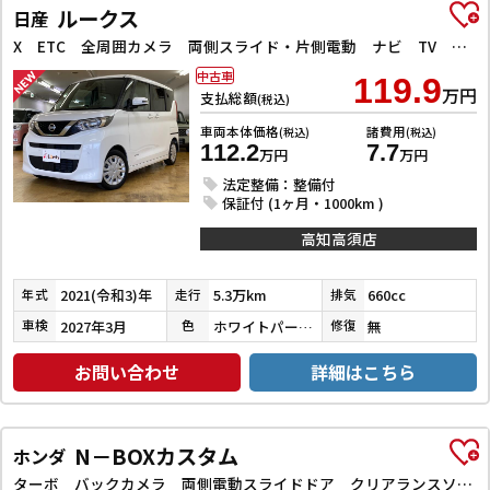
ルークス
日産
X ETC 全周囲カメラ 両側スライド・片側電動 ナビ TV クリアランスソナー 衝突被害軽減システム オートライト スマートキー アイドリングストップ 電動格納ミラー ベンチシート CVT
中古車
119.9
万円
支払総額
(税込)
車両本体価格
諸費用
(税込)
(税込)
112.2
7.7
万円
万円
法定整備：整備付
保証付 (1ヶ月・1000km )
高知高須店
2021(令和3)年
5.3万km
660cc
年式
走行
排気
2027年3月
ホワイトパール３コートパール
無
車検
色
修復
お問い合わせ
詳細はこちら
N－BOXカスタム
ホンダ
ターボ バックカメラ 両側電動スライドドア クリアランスソナー オートクルーズコントロール レーンアシスト 衝突被害軽減システム オートライト LEDヘッドランプ スマートキー アイドリングストップ