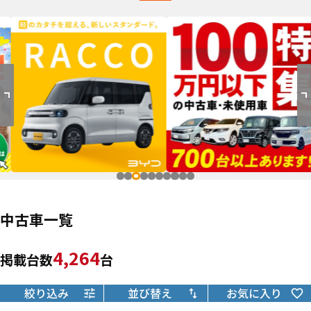
中古車一覧
4,264
掲載台数
台
絞り込み
並び替え
お気に入り