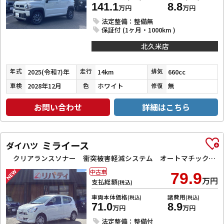
141.1
8.8
万円
万円
法定整備：整備無
保証付 (1ヶ月・1000km )
北久米店
2025(令和7)年
14km
660cc
年式
走行
排気
2028年12月
ホワイト
無
車検
色
修復
お問い合わせ
詳細はこちら
ミライース
ダイハツ
クリアランスソナー 衝突被害軽減システム オートマチックハイビーム オートライト アイドリングストップ CVT ESC CD ミュージックプレイヤー接続可 エアコン パワーステアリング
中古車
79.9
万円
支払総額
(税込)
車両本体価格
諸費用
(税込)
(税込)
71.0
8.9
万円
万円
法定整備：整備付