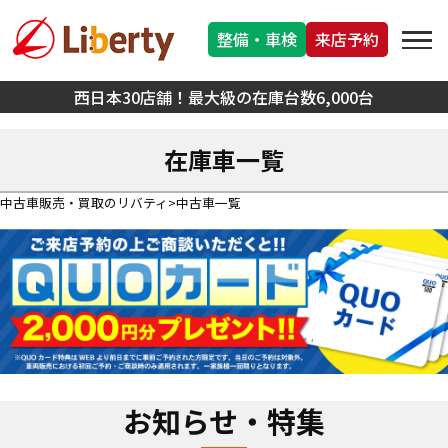
整備・車検
来店予約
西日本30店舗！最大級の在庫台数6,000台
在庫車一覧
中古車販売・買取のリバティ
中古車一覧
お知らせ・特集