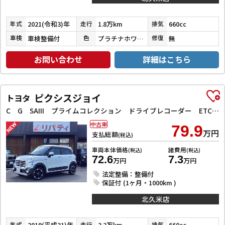
2021(令和3)年
1.8万km
660cc
年式
走行
排気
車検整備付
プラチナホワイトパール
無
車検
色
修復
お問い合わせ
詳細はこちら
ピクシスジョイ
トヨタ
C G SAIII プライムコレクション ドライブレコーダー ETC バックカメラ ナビ TV クリアランスソナー 衝突被害軽減システム オートマチックハイビーム オートライト スマートキー アイドリングストップ 電動格納ミラー
中古車
79.9
万円
支払総額
(税込)
車両本体価格
諸費用
(税込)
(税込)
72.6
7.3
万円
万円
法定整備：整備付
保証付 (1ヶ月・1000km )
北久米店
2019(平成31)年
3.2万km
660cc
年式
走行
排気