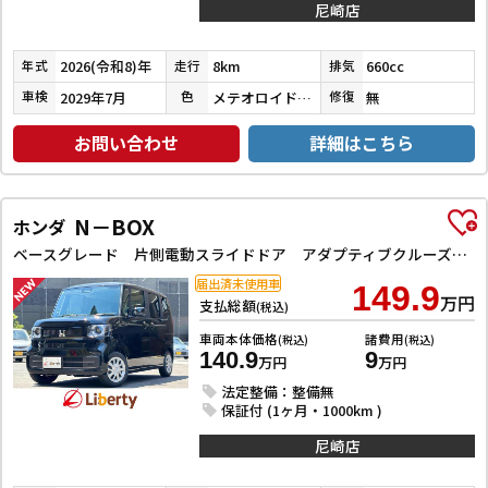
尼崎店
2026(令和8)年
8km
660cc
年式
走行
排気
2029年7月
メテオロイドグレーメタリック
無
車検
色
修復
お問い合わせ
詳細はこちら
N－BOX
ホンダ
ベースグレード 片側電動スライドドア アダプティブクルーズコントロール LEDヘッドライト クリアランスソナー スマートキー アイドリングストップ CVT ESC チップアップシート エアコン パワーウィンドウ
届出済未使用車
149.9
万円
支払総額
(税込)
車両本体価格
諸費用
(税込)
(税込)
140.9
9
万円
万円
法定整備：整備無
保証付 (1ヶ月・1000km )
尼崎店