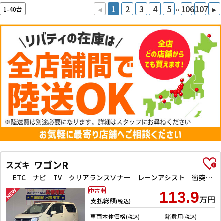
..
◂
1
2
3
4
5
106
107
▸
1-40台
ワゴンR
スズキ
ETC ナビ TV クリアランスソナー レーンアシスト 衝突被害軽減システム オートライト スマートキー アイドリングストップ 電動格納ミラー シートヒーター ベンチシート CVT ESC CD
中古車
113.9
万円
支払総額
(税込)
車両本体価格
諸費用
(税込)
(税込)