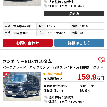
法定整備：整備付
保証付 (1ヶ月・1000km )
尼崎店
2024(令和6)年
1.1万km
1800cc
年式
走行
排気
車検整備付
プラチナホワイトパールマイカ／アティチュードブラックマイカ
無
車検
色
修復
お問い合わせ
詳細はこちら
N－BOXカスタム
ホンダ
ベースグレード バックカメラ 両側スライド・片側電動 クリアランスソナー レーンアシスト オートライト スマートキー 電動格納ミラー CVT ESC USB チップアップシート アルミホイール エアコン
届出済未使用車
159.9
万円
支払総額
(税込)
車両本体価格
諸費用
(税込)
(税込)
150.1
9.8
万円
万円
法定整備：整備無
保証付 (1ヶ月・1000km )