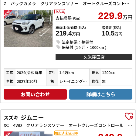
Z バックカメラ クリアランスソナー オートクルーズコントロール レーンアシスト 衝突被害軽減システム TV LEDヘッドランプ アルミホイール スマートキー アイドリングストップ 電動格納ミラー
中古車
229.9
万円
支払総額
(税込)
車両本体価格
諸費用
(税込)
(税込)
219.4
10.5
万円
万円
法定整備：整備付
保証付 (1ヶ月・1000km )
久米窪田店
2024(令和6)年
1.4万km
1200cc
年式
走行
排気
2027年10月
シャイニングホワイトパール／ブラックマイカメタリック
無
車検
色
修復
お問い合わせ
詳細はこちら
ジムニー
スズキ
XC 4WD クリアランスソナー オートクルーズコントロール レーンアシスト 衝突被害軽減システム オートライト ヘッドライトウォッシャー スマートキー アイドリングストップ 電動格納ミラー シートヒーター
届出済未使用車