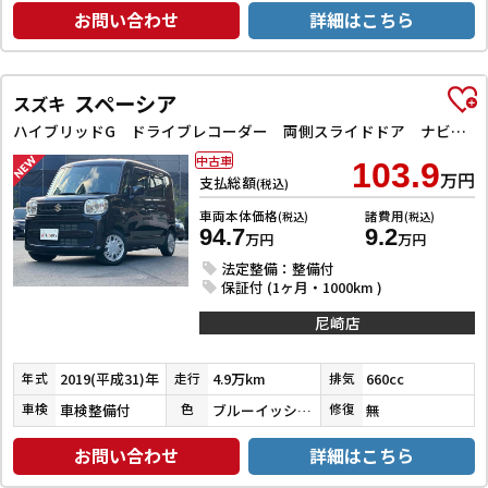
お問い合わせ
詳細はこちら
スペーシア
スズキ
ハイブリッドG ドライブレコーダー 両側スライドドア ナビ TV オートライト スマートキー アイドリングストップ 電動格納ミラー ベンチシート CVT ABS ESC CD エアコン パワーウィンドウ
中古車
103.9
万円
支払総額
(税込)
車両本体価格
諸費用
(税込)
(税込)
94.7
9.2
万円
万円
法定整備：整備付
保証付 (1ヶ月・1000km )
尼崎店
2019(平成31)年
4.9万km
660cc
年式
走行
排気
車検整備付
ブルーイッシュブラックパール３
無
車検
色
修復
お問い合わせ
詳細はこちら