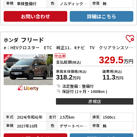
車検整備付
ノルディックフォレストパール
無
車検
色
修復
お問い合わせ
詳細はこちら
フリード
ホンダ
e：HEVクロスター ETC 純正11．4ナビ TV クリアランスソナー オートクルーズコントロール レーンアシスト 衝突被害軽減システム 両側電動スライドドア オートライト LEDヘッドランプ
中古車
329.5
万円
支払総額
(税込)
車両本体価格
諸費用
(税込)
(税込)
318.2
11.3
万円
万円
法定整備：整備付
保証付 (1ヶ月・1000km )
彦根店
2024(令和6)年
2.5万km
1500cc
年式
走行
排気
2027年10月
デザートベージュパール
無
車検
色
修復