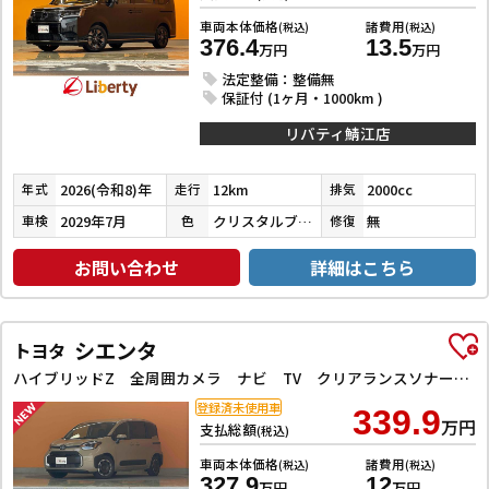
車両本体価格
諸費用
(税込)
(税込)
376.4
13.5
万円
万円
法定整備：整備無
保証付 (1ヶ月・1000km )
リバティ鯖江店
2026(令和8)年
12km
2000cc
年式
走行
排気
2029年7月
クリスタルブラックパール
無
車検
色
修復
お問い合わせ
詳細はこちら
シエンタ
トヨタ
ハイブリッドZ 全周囲カメラ ナビ TV クリアランスソナー オートクルーズコントロール レーンアシスト パークアシスト 衝突被害軽減システム 両側電動スライドドア オートマチックハイビーム オートライト
登録済未使用車
339.9
万円
支払総額
(税込)
車両本体価格
諸費用
(税込)
(税込)
327.9
12
万円
万円