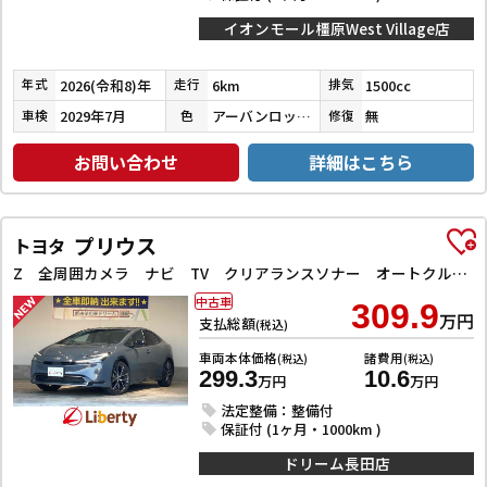
イオンモール橿原West Village店
2026(令和8)年
6km
1500cc
年式
走行
排気
2029年7月
アーバンロック／ブラックマイカ
無
車検
色
修復
お問い合わせ
詳細はこちら
プリウス
トヨタ
Z 全周囲カメラ ナビ TV クリアランスソナー オートクルーズコントロール レーンアシスト パークアシスト 衝突被害軽減システム アルミホイール オートマチックハイビーム オートライト
中古車
309.9
万円
支払総額
(税込)
車両本体価格
諸費用
(税込)
(税込)
299.3
10.6
万円
万円
法定整備：整備付
保証付 (1ヶ月・1000km )
ドリーム長田店