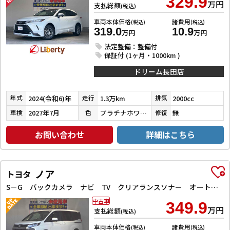
329.9
万円
支払総額
(税込)
車両本体価格
諸費用
(税込)
(税込)
319.0
10.9
万円
万円
法定整備：整備付
保証付 (1ヶ月・1000km )
ドリーム長田店
2024(令和6)年
1.3万km
2000cc
年式
走行
排気
2027年7月
プラチナホワイトパールマイカ
無
車検
色
修復
お問い合わせ
詳細はこちら
ノア
トヨタ
S－G バックカメラ ナビ TV クリアランスソナー オートクルーズコントロール レーンアシスト 衝突被害軽減システム 両側電動スライドドア オートマチックハイビーム LEDヘッドランプ
中古車
349.9
万円
支払総額
(税込)
車両本体価格
諸費用
(税込)
(税込)