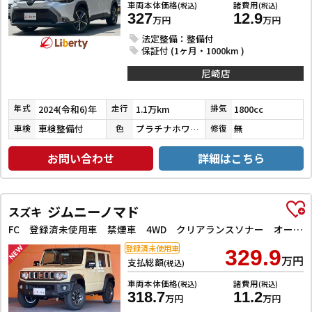
車両本体価格
諸費用
(税込)
(税込)
327
12.9
万円
万円
法定整備：整備付
保証付 (1ヶ月・1000km )
尼崎店
2024(令和6)年
1.1万km
1800cc
年式
走行
排気
車検整備付
プラチナホワイトパールマイカ／アティチュードブラックマイカ
無
車検
色
修復
お問い合わせ
詳細はこちら
ジムニーノマド
スズキ
FC 登録済未使用車 禁煙車 4WD クリアランスソナー オートクルーズコントロール レーンアシスト 衝突被害軽減システム オートライト LEDヘッドランプ ヘッドライトウォッシャー アルミホイール
登録済未使用車
329.9
万円
支払総額
(税込)
車両本体価格
諸費用
(税込)
(税込)
318.7
11.2
万円
万円