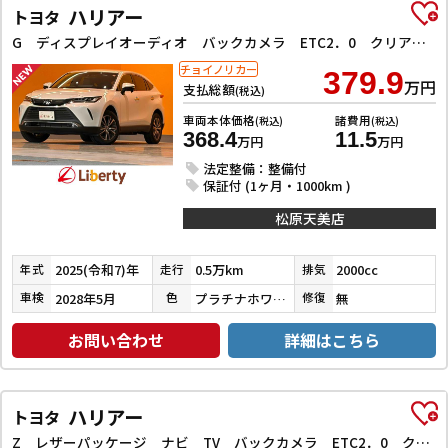
ハリアー
トヨタ
G ディスプレイオーディオ バックカメラ ETC2．0 クリアランスソナー クルーズコントロール レーンアシスト パワーシート 衝突被害軽減システム LEDヘッドランプ 電動リアゲート アルミホイール
チョイノリカー
379.9
万円
支払総額
(税込)
車両本体価格
諸費用
(税込)
(税込)
368.4
11.5
万円
万円
法定整備：整備付
保証付 (1ヶ月・1000km )
松原天美店
2025(令和7)年
0.5万km
2000cc
年式
走行
排気
2028年5月
プラチナホワイトパールマイカ
無
車検
色
修復
お問い合わせ
詳細はこちら
ハリアー
トヨタ
Z レザーパッケージ ナビ TV バックカメラ ETC2．0 クリアランスソナー オートクルーズコントロール レーンアシスト パワーシート 衝突被害軽減システム オートマチックハイビーム LEDヘッドランプ 電動リアゲート