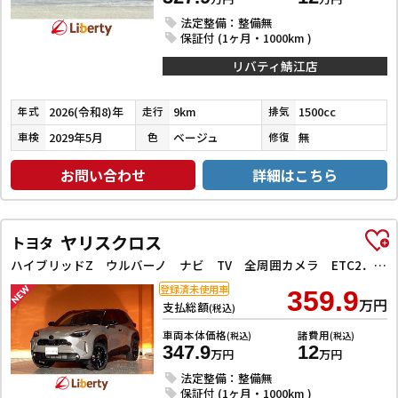
法定整備：整備無
保証付 (1ヶ月・1000km )
リバティ鯖江店
2026(令和8)年
9km
1500cc
年式
走行
排気
2029年5月
ベージュ
無
車検
色
修復
お問い合わせ
詳細はこちら
ヤリスクロス
トヨタ
ハイブリッドZ ウルバーノ ナビ TV 全周囲カメラ ETC2．0 クリアランスソナー オートクルーズコントロール レーンアシスト 衝突被害軽減システム オートマチックハイビーム オートライト LEDヘッドランプ アルミホイール
登録済未使用車
359.9
万円
支払総額
(税込)
車両本体価格
諸費用
(税込)
(税込)
347.9
12
万円
万円
法定整備：整備無
保証付 (1ヶ月・1000km )