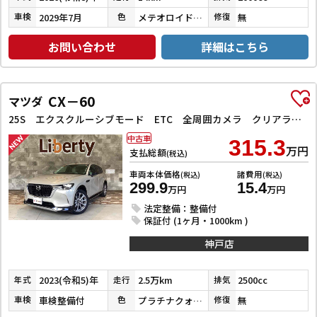
2029年7月
メテオロイドグレーメタリック
無
車検
色
修復
お問い合わせ
詳細はこちら
CX－60
マツダ
25S エクスクルーシブモード ETC 全周囲カメラ クリアランスソナー オートクルーズコントロール レーンアシスト パワーシート 衝突被害軽減システム サンルーフ TV オートマチックハイビーム オートライト 電動リアゲート
中古車
315.3
万円
支払総額
(税込)
車両本体価格
諸費用
(税込)
(税込)
299.9
15.4
万円
万円
法定整備：整備付
保証付 (1ヶ月・1000km )
神戸店
2023(令和5)年
2.5万km
2500cc
年式
走行
排気
車検整備付
プラチナクォーツメタリック
無
車検
色
修復