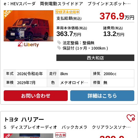
e：HEVスパーダ 両側電動スライドドア ブラインドスポットモニター クリアランスソナー オートクルーズコントロール レーンアシスト 衝突被害軽減システム オートライト LEDヘッドランプ スマートキー 電動格納ミラー
登録済未使用車
376.9
万円
支払総額
(税込)
車両本体価格
諸費用
(税込)
(税込)
363.7
13.2
万円
万円
法定整備：整備無
保証付 (1ヶ月・1000km )
西大和店
2026(令和8)年
8km
2000cc
年式
走行
排気
2029年7月
メテオロイドグレーメタリック
無
車検
色
修復
お問い合わせ
詳細はこちら
ハリアー
トヨタ
S ディスプレイオーディオ バックカメラ クリアランスソナー オートクルーズコントロール レーンアシスト 衝突被害軽減システム オートマチックハイビーム オートライト LEDヘッドランプ アルミホイール
中古車