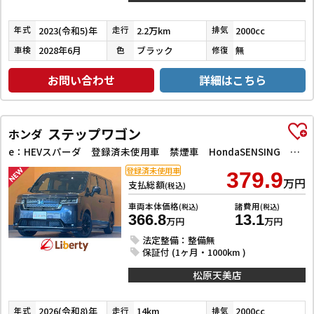
2023(令和5)年
2.2万km
2000cc
年式
走行
排気
2028年6月
ブラック
無
車検
色
修復
お問い合わせ
詳細はこちら
ステップワゴン
ホンダ
e：HEVスパーダ 登録済未使用車 禁煙車 HondaSENSING 両側自動ドア アダプティブクルーズコントロール 電子パーキング パワーバックドア アダプティブクルーズコントロール ブラインドスポットモニター
登録済未使用車
379.9
万円
支払総額
(税込)
車両本体価格
諸費用
(税込)
(税込)
366.8
13.1
万円
万円
法定整備：整備無
保証付 (1ヶ月・1000km )
松原天美店
2026(令和8)年
14km
2000cc
年式
走行
排気