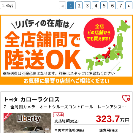
◂
1
2
3
4
5
6
7
▸
1-40台
カローラクロス
トヨタ
Z 全周囲カメラ オートクルーズコントロール レーンアシスト パワーシート 衝突被害軽減システム ナビ TV オートマチックハイビーム オートライト LEDヘッドランプ ヘッドライトウォッシャー
中古車
323.7
万円
支払総額
(税込)
車両本体価格
諸費用
(税込)
(税込)