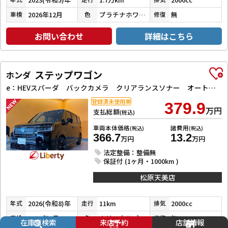
2026年12月
プラチナホワイトパールマイカ
無
車検
色
修復
お問い合わせ
詳細はこちら
ステップワゴン
ホンダ
e：HEVスパーダ バックカメラ クリアランスソナー オートクルーズコントロール レーンアシスト 衝突被害軽減システム 両側電動スライドドア オートライト LEDヘッドランプ スマートキー 電動格納ミラー シートヒーター
登録済未使用車
379.9
万円
支払総額
(税込)
車両本体価格
諸費用
(税込)
(税込)
366.7
13.2
万円
万円
法定整備：整備無
保証付 (1ヶ月・1000km )
松原天美店
2026(令和8)年
11km
2000cc
年式
走行
排気
2029年7月
クリスタルブラックパール
無
車検
色
修復
在庫車検索
来店予約
店舗情報