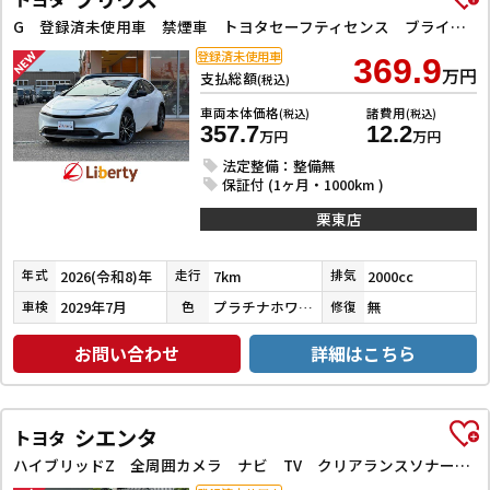
G 登録済未使用車 禁煙車 トヨタセーフティセンス ブラインドスポットモニター 純正ディスプレイ Bluetooth対応 ETC2．0 アダプティブクルーズコントロール 電子パーキング LEDヘッドライト
登録済未使用車
369.9
万円
支払総額
(税込)
車両本体価格
諸費用
(税込)
(税込)
357.7
12.2
万円
万円
法定整備：整備無
保証付 (1ヶ月・1000km )
栗東店
2026(令和8)年
7km
2000cc
年式
走行
排気
2029年7月
プラチナホワイトパールマイカ
無
車検
色
修復
お問い合わせ
詳細はこちら
シエンタ
トヨタ
ハイブリッドZ 全周囲カメラ ナビ TV クリアランスソナー アダプティブクルーズコントロール レーンアシスト 衝突被害軽減システム 両側電動スライドドア オートマチックハイビーム オートライト LEDヘッドランプ