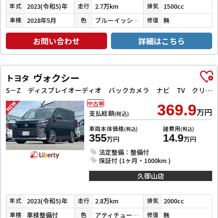
2023(令和5)年
2.7万km
1500cc
年式
走行
排気
2028年5月
ブルーイッシュブラックパール３
無
車検
色
修復
お問い合わせ
詳細はこちら
ヴォクシー
トヨタ
S－Z ディスプレイオーディオ バックカメラ ナビ TV クリアランスソナー オートクルーズコントロール レーンアシスト 衝突被害軽減システム 両側電動スライドドア オートマチックハイビーム オートライト
中古車
369.9
万円
支払総額
(税込)
車両本体価格
諸費用
(税込)
(税込)
355
14.9
万円
万円
法定整備：整備付
保証付 (1ヶ月・1000km )
久御山店
2023(令和5)年
2.8万km
2000cc
年式
走行
排気
車検整備付
アティチュードブラックマイカ
無
車検
色
修復