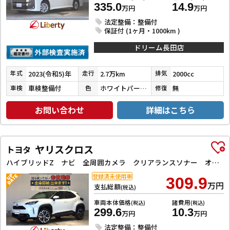
335.0
14.9
万円
万円
法定整備：整備付
保証付 (1ヶ月・1000km )
ドリーム長田店
2023(令和5)年
2.7万km
2000cc
年式
走行
排気
車検整備付
ホワイトパールクリスタルシャイン
無
車検
色
修復
お問い合わせ
詳細はこちら
ヤリスクロス
トヨタ
ハイブリッドZ ナビ 全周囲カメラ クリアランスソナー オートクルーズコントロール レーンアシスト パワーシート 衝突被害軽減システム オートマチックハイビーム オートライト LEDヘッドランプ アルミホイール
登録済未使用車
309.9
万円
支払総額
(税込)
車両本体価格
諸費用
(税込)
(税込)
299.6
10.3
万円
万円
法定整備：整備付