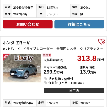
2024(令和6)年
1.8万km
2000cc
年式
走行
排気
2027年3月
アッシュ
無
車検
色
修復
お問い合わせ
詳細はこちら
ZR－V
ホンダ
e：HEV X ドライブレコーダー 全周囲カメラ クリアランスソナー オートクルーズコントロール レーンアシスト 衝突被害軽減システム ナビ TV オートライト LEDヘッドランプ 電動リアゲート アルミホイール
中古車
313.8
万円
支払総額
(税込)
車両本体価格
諸費用
(税込)
(税込)
299.9
13.9
万円
万円
法定整備：整備付
保証付 (1ヶ月・1000km )
神戸店
2023(令和5)年
0.9万km
2000cc
年式
走行
排気