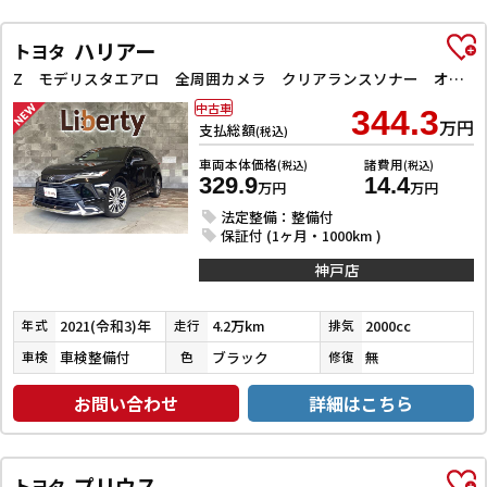
ハリアー
トヨタ
Z モデリスタエアロ 全周囲カメラ クリアランスソナー オートクルーズコントロール レーンアシスト パワーシート 衝突被害軽減システム ナビ TV オートマチックハイビーム オートライト LEDヘッドラン
中古車
344.3
万円
支払総額
(税込)
車両本体価格
諸費用
(税込)
(税込)
329.9
14.4
万円
万円
法定整備：整備付
保証付 (1ヶ月・1000km )
神戸店
2021(令和3)年
4.2万km
2000cc
年式
走行
排気
車検整備付
ブラック
無
車検
色
修復
お問い合わせ
詳細はこちら
プリウス
トヨタ