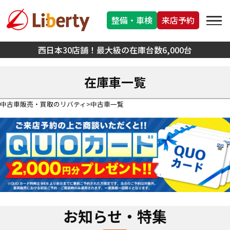
整備・車検
来店予約
西日本30店舗！最大級の在庫台数6,000台
在庫車一覧
中古車販売・買取のリバティ
中古車一覧
お知らせ・特集