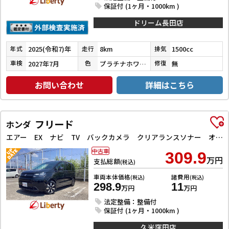
保証付 (1ヶ月・1000km )
ドリーム長田店
2025(令和7)年
8km
1500cc
年式
走行
排気
2027年7月
プラチナホワイトパールマイカ
無
車検
色
修復
お問い合わせ
詳細はこちら
フリード
ホンダ
エアー EX ナビ TV バックカメラ クリアランスソナー オートクルーズコントロール レーンアシスト 衝突被害軽減システム 両側電動スライドドア オートライト LEDヘッドランプ スマートキー
中古車
309.9
万円
支払総額
(税込)
車両本体価格
諸費用
(税込)
(税込)
298.9
11
万円
万円
法定整備：整備付
保証付 (1ヶ月・1000km )
久米窪田店