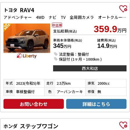
RAV4
トヨタ
アドベンチャー 4WD ナビ TV 全周囲カメラ オートクルーズコントロール レーンアシスト パワーシート 衝突被害軽減システム オートマチックハイビーム オートライト LEDヘッドランプ アルミホイール
中古車
359.9
万円
支払総額
(税込)
車両本体価格
諸費用
(税込)
(税込)
345
14.9
万円
万円
法定整備：整備付
保証付 (1ヶ月・1000km )
西大和店
2023(令和5)年
2.5万km
2000cc
年式
走行
排気
車検整備付
アーバンカーキ
無
車検
色
修復
お問い合わせ
詳細はこちら
ステップワゴン
ホンダ