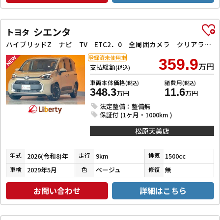
シエンタ
トヨタ
ハイブリッドZ ナビ TV ETC2．0 全周囲カメラ クリアランスソナー オートクルーズコントロール レーンアシスト パークアシスト 衝突被害軽減システム 両側電動スライドドア オートマチックハイビーム
登録済未使用車
359.9
万円
支払総額
(税込)
車両本体価格
諸費用
(税込)
(税込)
348.3
11.6
万円
万円
法定整備：整備無
保証付 (1ヶ月・1000km )
松原天美店
2026(令和8)年
9km
1500cc
年式
走行
排気
2029年5月
ベージュ
無
車検
色
修復
お問い合わせ
詳細はこちら