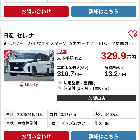
お問い合わせ
詳細はこちら
セレナ
日産
e－パワー ハイウェイスターV 9型カーナビ ETC 全周囲カメラ TV クリアランスソナー オートクルーズコントロール 衝突被害軽減システム 両側電動スライドドア LEDヘッドランプ スマートキー アイドリングストップ
中古車
329.9
万円
支払総額
(税込)
車両本体価格
諸費用
(税込)
(税込)
316.7
13.2
万円
万円
法定整備：整備付
保証付 (1ヶ月・1000km )
久御山店
2023(令和5)年
3.1万km
1400cc
年式
走行
排気
車検整備付
プリズムホワイト
無
車検
色
修復
お問い合わせ
詳細はこちら