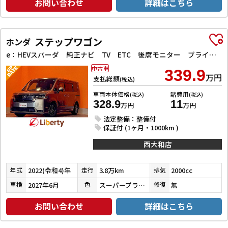
お問い合わせ
詳細はこちら
ステップワゴン
ホンダ
e：HEVスパーダ 純正ナビ TV ETC 後席モニター ブラインドスポットモニター オートクルーズコントロール レーンアシスト 衝突被害軽減システム 両側電動スライドドア オートライト LEDヘッドランプ スマートキー
中古車
339.9
万円
支払総額
(税込)
車両本体価格
諸費用
(税込)
(税込)
328.9
11
万円
万円
法定整備：整備付
保証付 (1ヶ月・1000km )
西大和店
2022(令和4)年
3.8万km
2000cc
年式
走行
排気
2027年6月
スーパープラチナグレーメタリック
無
車検
色
修復
お問い合わせ
詳細はこちら