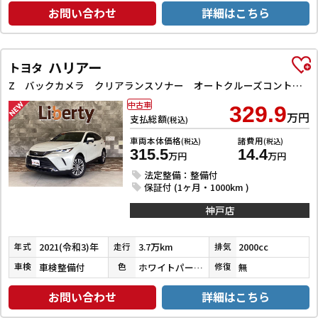
お問い合わせ
詳細はこちら
ハリアー
トヨタ
Z バックカメラ クリアランスソナー オートクルーズコントロール レーンアシスト パワーシート 衝突被害軽減システム ナビ TV オートマチックハイビーム オートライト LEDヘッドランプ 電動リアゲート
中古車
329.9
万円
支払総額
(税込)
車両本体価格
諸費用
(税込)
(税込)
315.5
14.4
万円
万円
法定整備：整備付
保証付 (1ヶ月・1000km )
神戸店
2021(令和3)年
3.7万km
2000cc
年式
走行
排気
車検整備付
ホワイトパールクリスタルシャイン
無
車検
色
修復
お問い合わせ
詳細はこちら