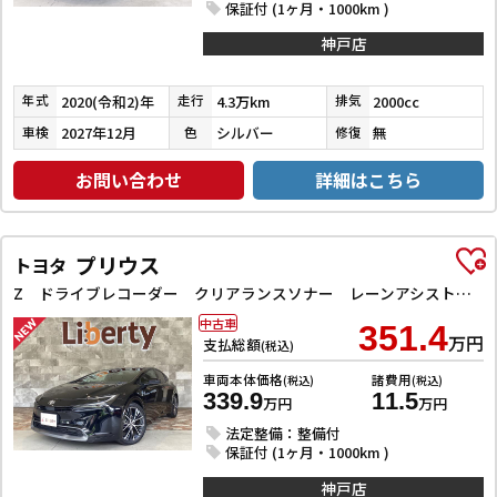
保証付 (1ヶ月・1000km )
神戸店
2020(令和2)年
4.3万km
2000cc
年式
走行
排気
2027年12月
シルバー
無
車検
色
修復
お問い合わせ
詳細はこちら
プリウス
トヨタ
Z ドライブレコーダー クリアランスソナー レーンアシスト オートクルーズコントロール パークアシスト 衝突被害軽減システム 全周囲カメラ ナビ TV アルミホイール オートマチックハイビーム
中古車
351.4
万円
支払総額
(税込)
車両本体価格
諸費用
(税込)
(税込)
339.9
11.5
万円
万円
法定整備：整備付
保証付 (1ヶ月・1000km )
神戸店