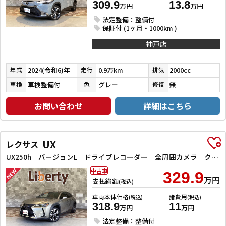
309.9
13.8
万円
万円
法定整備：整備付
保証付 (1ヶ月・1000km )
神戸店
2024(令和6)年
0.9万km
2000cc
年式
走行
排気
車検整備付
グレー
無
車検
色
修復
お問い合わせ
詳細はこちら
UX
レクサス
UX250h バージョンL ドライブレコーダー 全周囲カメラ クリアランスソナー オートクルーズコントロール レーンアシスト パワーシート 衝突被害軽減システム ナビ TV オートマチックハイビーム オートライト
中古車
329.9
万円
支払総額
(税込)
車両本体価格
諸費用
(税込)
(税込)
318.9
11
万円
万円
法定整備：整備付