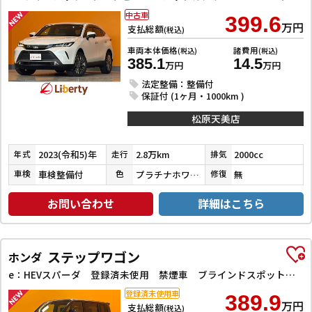
中古車
399.6
万円
支払総額
(税込)
車両本体価格
諸費用
(税込)
(税込)
385.1
14.5
万円
万円
法定整備：整備付
保証付 (1ヶ月・1000km )
松原天美店
2023(令和5)年
2.8万km
2000cc
年式
走行
排気
車検整備付
プラチナホワイトパールマイカ
無
車検
色
修復
お問い合わせ
詳細はこちら
ステップワゴン
ホンダ
e：HEVスパーダ 登録済未使用 禁煙車 ブラインドスポットモニター クリアランスソナー オートクルーズコントロール レーンアシスト 衝突被害軽減システム 両側電動スライドドア オートライト LEDヘッドランプ
登録済未使用車
389.9
万円
支払総額
(税込)