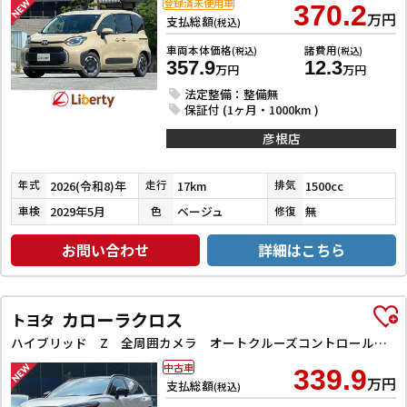
登録済未使用車
370.2
万円
支払総額
(税込)
車両本体価格
諸費用
(税込)
(税込)
357.9
12.3
万円
万円
法定整備：整備無
保証付 (1ヶ月・1000km )
彦根店
2026(令和8)年
17km
1500cc
年式
走行
排気
2029年5月
ベージュ
無
車検
色
修復
お問い合わせ
詳細はこちら
カローラクロス
トヨタ
ハイブリッド Z 全周囲カメラ オートクルーズコントロール レーンアシスト パワーシート 衝突被害軽減システム ナビ TV オートライト LEDヘッドランプ ヘッドライトウォッシャー 電動リアゲート アルミホイール
中古車
339.9
万円
支払総額
(税込)