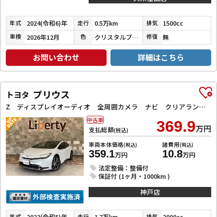
2024(令和6)年
0.5万km
1500cc
年式
走行
排気
2026年12月
クリスタルブラックパール
無
車検
色
修復
お問い合わせ
詳細はこちら
プリウス
トヨタ
Z ディスプレイオーディオ 全周囲カメラ ナビ クリアランスソナー オートクルーズコントロール レーンアシスト パークアシスト 衝突被害軽減システム アルミホイール オートマチックハイビーム オートライト
中古車
369.9
万円
支払総額
(税込)
車両本体価格
諸費用
(税込)
(税込)
359.1
10.8
万円
万円
法定整備：整備付
保証付 (1ヶ月・1000km )
神戸店
2023(令和5)年
1.7万km
2000cc
年式
走行
排気