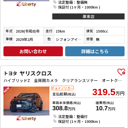
法定整備：整備無
保証付 (1ヶ月・1000km )
栗東店
2026(令和8)年
15km
1500cc
年式
走行
排気
2029年2月
シフォンアイボリーＭ２ブラック２ＴＲ
無
車検
色
修復
お問い合わせ
詳細はこちら
ヤリスクロス
トヨタ
ハイブリッドZ 全周囲カメラ クリアランスソナー オートクルーズコントロール レーンアシスト 衝突被害軽減システム ナビ TV オートマチックハイビーム LEDヘッドランプ アルミホイール スマートキー
チョイノリカー
319.5
万円
支払総額
(税込)
車両本体価格
諸費用
(税込)
(税込)
308.8
10.7
万円
万円
法定整備：整備付
保証付 (1ヶ月・1000km )