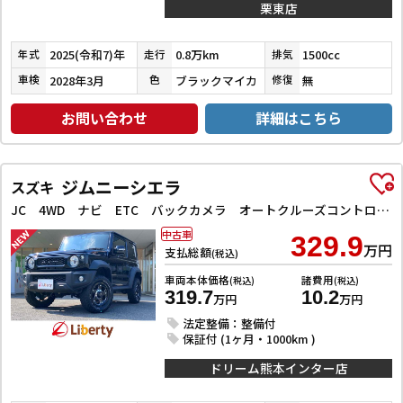
栗東店
2025(令和7)年
0.8万km
1500cc
年式
走行
排気
2028年3月
ブラックマイカ
無
車検
色
修復
お問い合わせ
詳細はこちら
ジムニーシエラ
スズキ
JC 4WD ナビ ETC バックカメラ オートクルーズコントロール レーンアシスト 衝突被害軽減システム オートライト LEDヘッドランプ ヘッドライトウォッシャー アルミホイール スマートキー
中古車
329.9
万円
支払総額
(税込)
車両本体価格
諸費用
(税込)
(税込)
319.7
10.2
万円
万円
法定整備：整備付
保証付 (1ヶ月・1000km )
ドリーム熊本インター店