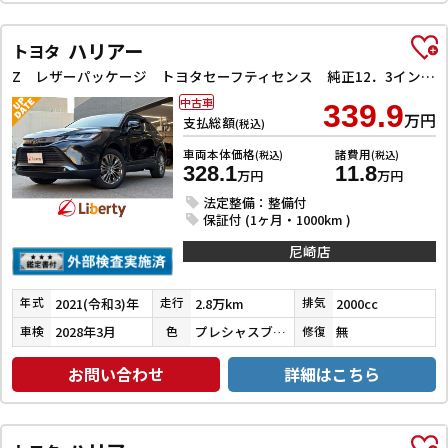
ハリアー
トヨタ
Z レザーパッケージ トヨタセーフティセンス 純正12．3インチJBLナビ Bluetooth対応 パノラミックビューモニター ETC2．0 パワーバックドア 前席シートヒーター LEDヘッドライト ステアリングヒータ
中古車
339.9
万円
支払総額
(税込)
車両本体価格
諸費用
(税込)
(税込)
328.1
11.8
万円
万円
法定整備：整備付
保証付 (1ヶ月・1000km )
尼崎店
2021(令和3)年
2.8万km
2000cc
年式
走行
排気
2028年3月
プレシャスブラックパール
無
車検
色
修復
お問い合わせ
詳細はこちら