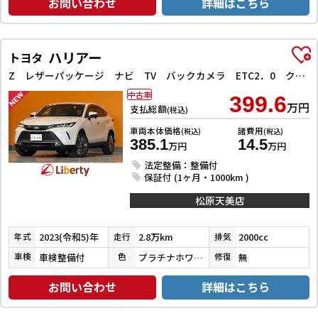
お問い合わせ
詳細はこちら
ハリアー
トヨタ
Z レザーパッケージ ナビ TV バックカメラ ETC2．0 クリアランスソナー オートクルーズコントロール レーンアシスト パワーシート 衝突被害軽減システム オートマチックハイビーム LEDヘッドランプ 電動リアゲート
中古車
399.6
万円
支払総額
(税込)
車両本体価格
諸費用
(税込)
(税込)
385.1
14.5
万円
万円
法定整備：整備付
保証付 (1ヶ月・1000km )
松原天美店
2023(令和5)年
2.8万km
2000cc
年式
走行
排気
車検整備付
プラチナホワイトパールマイカ
無
車検
色
修復
お問い合わせ
詳細はこちら