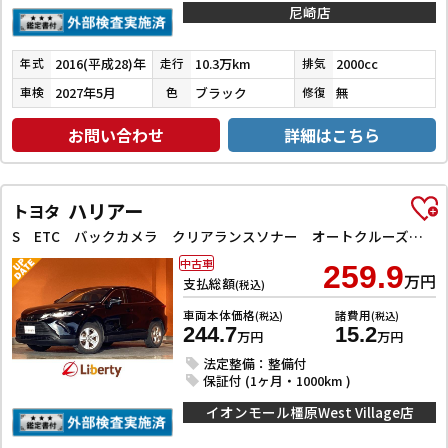
尼崎店
2016(平成28)年
10.3万km
2000cc
年式
走行
排気
2027年5月
ブラック
無
車検
色
修復
お問い合わせ
詳細はこちら
ハリアー
トヨタ
S ETC バックカメラ クリアランスソナー オートクルーズコントロール レーンアシスト 衝突被害軽減システム オートマチックハイビーム LEDヘッドランプ アルミホイール
中古車
259.9
万円
支払総額
(税込)
車両本体価格
諸費用
(税込)
(税込)
244.7
15.2
万円
万円
法定整備：整備付
保証付 (1ヶ月・1000km )
イオンモール橿原West Village店