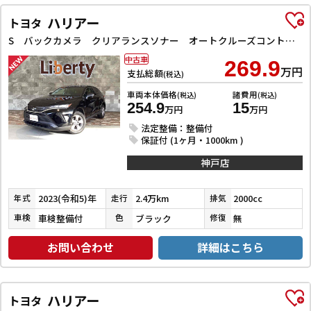
ハリアー
トヨタ
S バックカメラ クリアランスソナー オートクルーズコントロール レーンアシスト 衝突被害軽減システム TV オートマチックハイビーム オートライト LEDヘッドランプ アルミホイール スマートキー
中古車
269.9
万円
支払総額
(税込)
車両本体価格
諸費用
(税込)
(税込)
254.9
15
万円
万円
法定整備：整備付
保証付 (1ヶ月・1000km )
神戸店
2023(令和5)年
2.4万km
2000cc
年式
走行
排気
車検整備付
ブラック
無
車検
色
修復
お問い合わせ
詳細はこちら
ハリアー
トヨタ