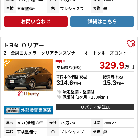
車検整備付
プレシャスブラックパール
無
車検
色
修復
お問い合わせ
詳細はこちら
ハリアー
トヨタ
Z 全周囲カメラ クリアランスソナー オートクルーズコントロール レーンアシスト パワーシート 衝突被害軽減システム ナビ TV オートマチックハイビーム オートライト LEDヘッドランプ 電動リアゲート
中古車
329.9
万円
支払総額
(税込)
車両本体価格
諸費用
(税込)
(税込)
314.6
15.3
万円
万円
法定整備：整備付
保証付 (1ヶ月・1000km )
リバティ鯖江店
2021(令和3)年
3.5万km
2000cc
年式
走行
排気
車検整備付
プレシャスブラックパール
無
車検
色
修復