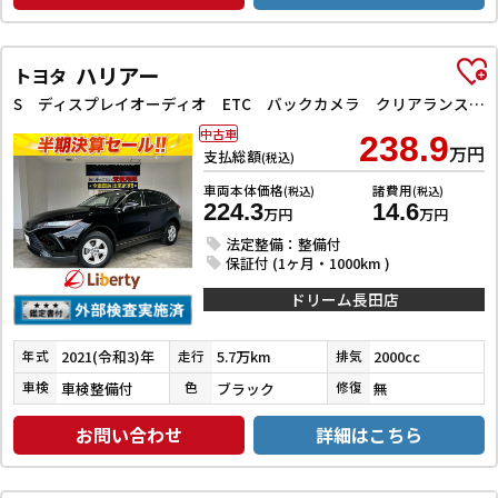
ハリアー
トヨタ
S ディスプレイオーディオ ETC バックカメラ クリアランスソナー オートクルーズコントロール レーンアシスト 衝突被害軽減システム ナビ オートマチックハイビーム LEDヘッドランプ アルミホイール
中古車
238.9
万円
支払総額
(税込)
車両本体価格
諸費用
(税込)
(税込)
224.3
14.6
万円
万円
法定整備：整備付
保証付 (1ヶ月・1000km )
ドリーム長田店
2021(令和3)年
5.7万km
2000cc
年式
走行
排気
車検整備付
ブラック
無
車検
色
修復
お問い合わせ
詳細はこちら