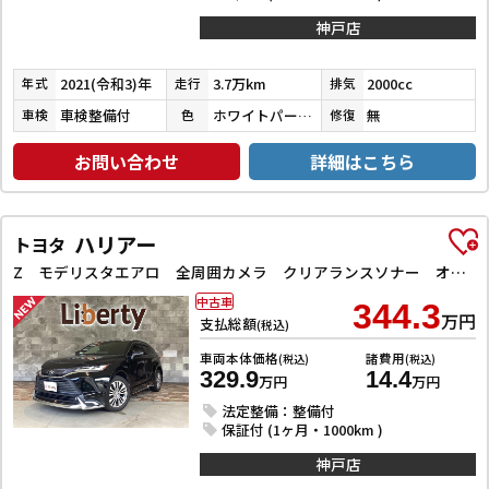
神戸店
2021(令和3)年
3.7万km
2000cc
年式
走行
排気
車検整備付
ホワイトパールクリスタルシャイン
無
車検
色
修復
お問い合わせ
詳細はこちら
ハリアー
トヨタ
Z モデリスタエアロ 全周囲カメラ クリアランスソナー オートクルーズコントロール レーンアシスト パワーシート 衝突被害軽減システム ナビ TV オートマチックハイビーム オートライト LEDヘッドラン
中古車
344.3
万円
支払総額
(税込)
車両本体価格
諸費用
(税込)
(税込)
329.9
14.4
万円
万円
法定整備：整備付
保証付 (1ヶ月・1000km )
神戸店