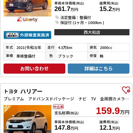
車両本体価格
諸費用
(税込)
(税込)
261.7
15.2
万円
万円
法定整備：整備付
保証付 (1ヶ月・1000km )
西大和店
2021(令和3)年
4.3万km
2000cc
年式
走行
排気
車検整備付
ブラック
無
車検
色
修復
お問い合わせ
詳細はこちら
ハリアー
トヨタ
プレミアム アドバンスドパッケージ ナビ TV 全周囲カメラ クリアランスソナー オートクルーズコントロール レーンアシスト パワーシート 衝突被害軽減システム オートマチックハイビーム オートライト
中古車
159.9
万円
支払総額
(税込)
車両本体価格
諸費用
(税込)
(税込)
147.8
12.1
万円
万円