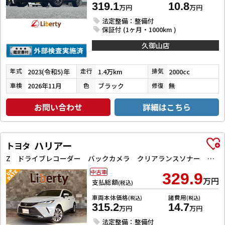
319.1
10.8
万円
万円
法定整備：整備付
保証付 (1ヶ月・1000km )
久御山店
2023(令和5)年
1.4万km
2000cc
年式
走行
排気
2026年11月
ブラック
無
車検
色
修復
お問い合わせ
詳細はこちら
ハリアー
トヨタ
Z ドライブレコーダー バックカメラ クリアランスソナー オートクルーズコントロール レーンアシスト パワーシート 衝突被害軽減システム ナビ TV オートマチックハイビーム オートライト
中古車
329.9
万円
支払総額
(税込)
車両本体価格
諸費用
(税込)
(税込)
315.2
14.7
万円
万円
法定整備：整備付