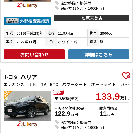
法定整備：整備付
保証付 (1ヶ月・1000km )
松原天美店
2016(平成28)年
11.9万km
2000cc
年式
走行
排気
2027年11月
ホワイトパールクリスタルシャイン
無
車検
色
修復
お問い合わせ
詳細はこちら
ハリアー
トヨタ
エレガンス ナビ TV ETC パワーシート オートライト LEDヘッドランプ アルミホイール スマートキー アイドリングストップ 電動格納ミラー CVT 盗難防止システム 衝突安全ボディ
中古車
133.9
万円
支払総額
(税込)
車両本体価格
諸費用
(税込)
(税込)
122.9
11
万円
万円
法定整備：整備付
保証付 (1ヶ月・1000km )