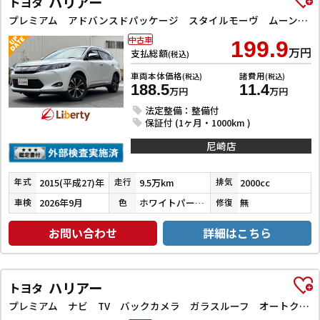
ハリアー
トヨタ
プレミアム アドバンスドパッケージ スタイルモーヴ ムーンルーフ トヨタセーフティセンス 純正JBLナビ TV Bluetooth対応 パノラミックビューモニター クルーズコントロール パワーバックドア LEDヘッドライト 純正アルミホイール
中古車
199.9
万円
支払総額
(税込)
車両本体価格
諸費用
(税込)
(税込)
188.5
11.4
万円
万円
法定整備：整備付
保証付 (1ヶ月・1000km )
尼崎店
2015(平成27)年
9.5万km
2000cc
年式
走行
排気
2026年9月
ホワイトパールクリスタルシャイン
無
車検
色
修復
お問い合わせ
詳細はこちら
ハリアー
トヨタ
プレミアム ナビ TV バックカメラ ガラスルーフ オートクルーズコントロール レーンアシスト オートマチックハイビーム オートライト LEDヘッドランプ 電動リアゲート アルミホイール