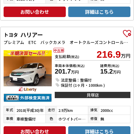
お問い合わせ
詳細はこちら
ハリアー
トヨタ
プレミアム ETC バックカメラ オートクルーズコントロール レーンアシスト 衝突被害軽減システム ナビ TV オートマチックハイビーム オートライト LEDヘッドランプ 電動リアゲート アルミホイール
中古車
216.9
万円
支払総額
(税込)
車両本体価格
諸費用
(税込)
(税込)
201.7
15.2
万円
万円
法定整備：整備付
保証付 (1ヶ月・1000km )
貝塚店
2018(平成30)年
2.9万km
2000cc
年式
走行
排気
車検整備付
ホワイトパールクリスタルシャイン
無
車検
色
修復
お問い合わせ
詳細はこちら