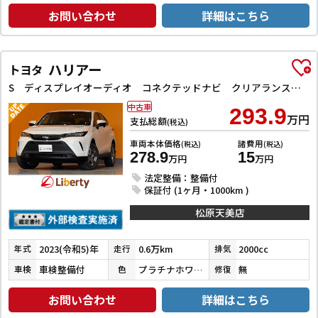
お問い合わせ
詳細はこちら
ハリアー
トヨタ
S ディスプレイオーディオ コネクテッドナビ クリアランスソナー クルーズコントロール レーンアシスト 衝突被害軽減システム オートマチックハイビーム LEDヘッドランプ アルミホイール スマートキー
中古車
293.9
万円
支払総額
(税込)
車両本体価格
諸費用
(税込)
(税込)
278.9
15
万円
万円
法定整備：整備付
保証付 (1ヶ月・1000km )
松原天美店
2023(令和5)年
0.6万km
2000cc
年式
走行
排気
車検整備付
プラチナホワイトパールマイカ
無
車検
色
修復
お問い合わせ
詳細はこちら