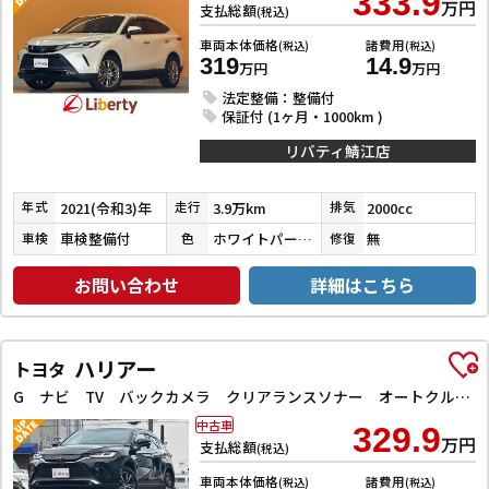
333.9
万円
支払総額
(税込)
車両本体価格
諸費用
(税込)
(税込)
319
14.9
万円
万円
法定整備：整備付
保証付 (1ヶ月・1000km )
リバティ鯖江店
2021(令和3)年
3.9万km
2000cc
年式
走行
排気
車検整備付
ホワイトパールクリスタルシャイン
無
車検
色
修復
お問い合わせ
詳細はこちら
ハリアー
トヨタ
G ナビ TV バックカメラ クリアランスソナー オートクルーズコントロール レーンアシスト パワーシート 衝突被害軽減システム オートマチックハイビーム オートライト LEDヘッドランプ
中古車
329.9
万円
支払総額
(税込)
車両本体価格
諸費用
(税込)
(税込)