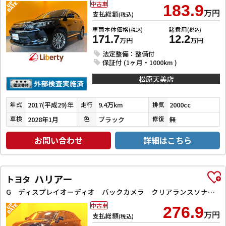
中古車
183.9
万円
支払総額
(税込)
車両本体価格
諸費用
(税込)
(税込)
171.7
12.2
万円
万円
法定整備：整備付
保証付 (1ヶ月・1000km )
松原天美店
2017(平成29)年
9.4万km
2000cc
年式
走行
排気
2028年1月
ブラック
無
車検
色
修復
お問い合わせ
詳細はこちら
ハリアー
トヨタ
G ディスプレイオーディオ バックカメラ クリアランスソナー オートクルーズコントロール レーンアシスト 衝突被害軽減システム オートライト LEDヘッドランプ 電動リアゲート アルミホイール
中古車
276.9
万円
支払総額
(税込)