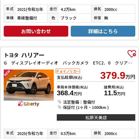
2021(令和3)年
4.2万km
2000cc
年式
走行
排気
車検整備付
ブラック
無
車検
色
修復
お問い合わせ
詳細はこちら
ハリアー
トヨタ
G ディスプレイオーディオ バックカメラ ETC2．0 クリアランスソナー クルーズコントロール レーンアシスト パワーシート 衝突被害軽減システム LEDヘッドランプ 電動リアゲート アルミホイール
チョイノリカー
379.9
万円
支払総額
(税込)
車両本体価格
諸費用
(税込)
(税込)
368.4
11.5
万円
万円
法定整備：整備付
保証付 (1ヶ月・1000km )
松原天美店
2025(令和7)年
0.5万km
2000cc
年式
走行
排気