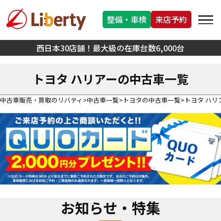
整備・車検
来店予約
西日本30店舗！最大級の在庫台数6,000台
トヨタ ハリアーの中古車一覧
中古車販売・買取のリバティ
中古車一覧
トヨタの中古車一覧
トヨタ ハリ
お知らせ・特集