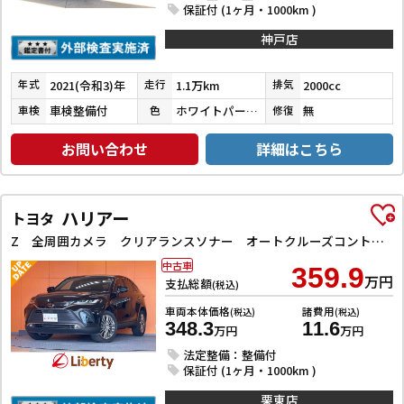
保証付 (1ヶ月・1000km )
神戸店
2021(令和3)年
1.1万km
2000cc
年式
走行
排気
車検整備付
ホワイトパールクリスタルシャイン
無
車検
色
修復
お問い合わせ
詳細はこちら
ハリアー
トヨタ
Z 全周囲カメラ クリアランスソナー オートクルーズコントロール レーンアシスト 衝突被害軽減システム ナビ TV LEDヘッドランプ 電動リアゲート アルミホイール スマートキー 電動格納ミラー CVT
中古車
359.9
万円
支払総額
(税込)
車両本体価格
諸費用
(税込)
(税込)
348.3
11.6
万円
万円
法定整備：整備付
保証付 (1ヶ月・1000km )
栗東店