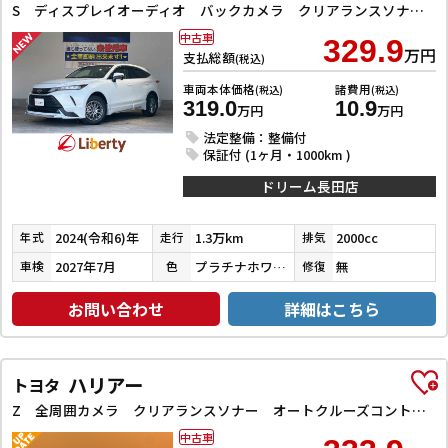
S ディスプレイオーディオ バックカメラ クリアランスソナー オートクルーズコントロール レーンアシスト 衝突被害軽減システム オートマチックハイビーム オートライト LEDヘッドランプ アルミホイール
中古車
329.9
万円
支払総額
(税込)
車両本体価格
諸費用
(税込)
(税込)
319.0
10.9
万円
万円
法定整備：整備付
保証付 (1ヶ月・1000km )
ドリーム長田店
2024(令和6)年
1.3万km
2000cc
年式
走行
排気
2027年7月
プラチナホワイトパールマイカ
無
車検
色
修復
お問い合わせ
詳細はこちら
ハリアー
トヨタ
Z 全周囲カメラ クリアランスソナー オートクルーズコントロール レーンアシスト パワーシート 衝突被害軽減システム TV オートマチックハイビーム オートライト LEDヘッドランプ 電動リアゲート
中古車