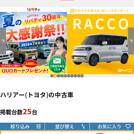
ハリアー(トヨタ)の中古車
25
掲載台数
台
絞り込み
並び替え
お気に入り