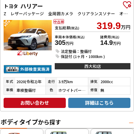
ハリアー
トヨタ
Z レザーパッケージ 全周囲カメラ クリアランスソナー オートクルーズコントロール レーンアシスト パワーシート 衝突被害軽減システム TV オートマチックハイビーム オートライト LEDヘッドランプ
中古車
319.9
万円
支払総額
(税込)
車両本体価格
諸費用
(税込)
(税込)
305
14.9
万円
万円
法定整備：整備付
保証付 (1ヶ月・1000km )
西大和店
2020(令和2)年
3.9万km
2000cc
年式
走行
排気
車検整備付
ホワイトパールクリスタルシャイン
無
車検
色
修復
お問い合わせ
詳細はこちら
ボディタイプ
から探す