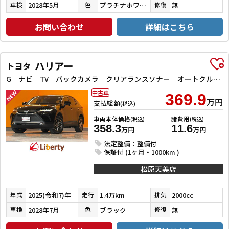
2028年5月
プラチナホワイトパールマイカ
無
車検
色
修復
お問い合わせ
詳細はこちら
ハリアー
トヨタ
G ナビ TV バックカメラ クリアランスソナー オートクルーズコントロール レーンアシスト パワーシート 衝突被害軽減システム オートマチックハイビーム LEDヘッドランプ 電動リアゲート
中古車
369.9
万円
支払総額
(税込)
車両本体価格
諸費用
(税込)
(税込)
358.3
11.6
万円
万円
法定整備：整備付
保証付 (1ヶ月・1000km )
松原天美店
2025(令和7)年
1.4万km
2000cc
年式
走行
排気
2028年7月
ブラック
無
車検
色
修復