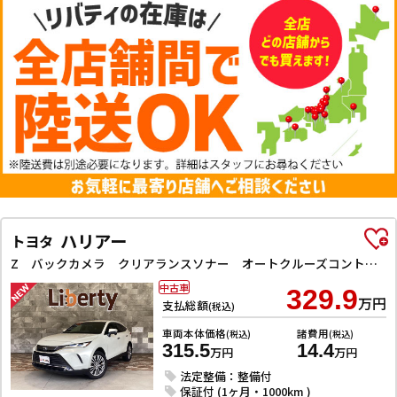
ハリアー
トヨタ
Z バックカメラ クリアランスソナー オートクルーズコントロール レーンアシスト パワーシート 衝突被害軽減システム ナビ TV オートマチックハイビーム オートライト LEDヘッドランプ 電動リアゲート
中古車
329.9
万円
支払総額
(税込)
車両本体価格
諸費用
(税込)
(税込)
315.5
14.4
万円
万円
法定整備：整備付
保証付 (1ヶ月・1000km )