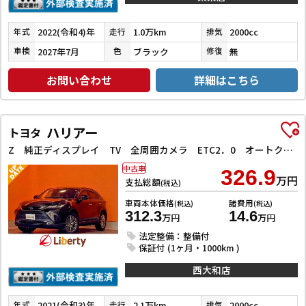
2022(令和4)年
1.0万km
2000cc
年式
走行
排気
2027年7月
ブラック
無
車検
色
修復
お問い合わせ
詳細はこちら
ハリアー
トヨタ
Z 純正ディスプレイ TV 全周囲カメラ ETC2．0 オートクルーズコントロール レーンアシスト パワーシート 衝突被害軽減システム オートマチックハイビーム LEDヘッドランプ 電動リアゲート
中古車
326.9
万円
支払総額
(税込)
車両本体価格
諸費用
(税込)
(税込)
312.3
14.6
万円
万円
法定整備：整備付
保証付 (1ヶ月・1000km )
西大和店
2021(令和3)年
2.1万km
2000cc
年式
走行
排気