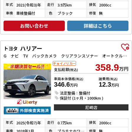
2021(令和3)年
3.9万km
2000cc
年式
走行
排気
車検整備付
ブラック
無
車検
色
修復
お問い合わせ
詳細はこちら
ハリアー
トヨタ
G ナビ TV バックカメラ クリアランスソナー オートクルーズコントロール レーンアシスト パワーシート 衝突被害軽減システム LEDヘッドランプ アルミホイール スマートキー 電動格納ミラー CVT
チョイノリカー
358.9
万円
支払総額
(税込)
車両本体価格
諸費用
(税込)
(税込)
346.6
12.3
万円
万円
法定整備：整備付
保証付 (1ヶ月・1000km )
尼崎店
2025(令和7)年
0.7万km
2000cc
年式
走行
排気
2028年1月
プラチナホワイトパールマイカ
無
車検
色
修復