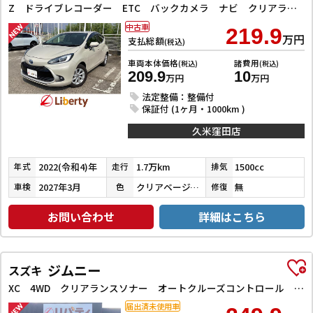
Z ドライブレコーダー ETC バックカメラ ナビ クリアランスソナー オートクルーズコントロール レーンアシスト 衝突被害軽減システム アルミホイール LEDヘッドランプ スマートキー 電動格納ミラー
中古車
219.9
万円
支払総額
(税込)
車両本体価格
諸費用
(税込)
(税込)
209.9
10
万円
万円
法定整備：整備付
保証付 (1ヶ月・1000km )
久米窪田店
2022(令和4)年
1.7万km
1500cc
年式
走行
排気
2027年3月
クリアベージュメタリック
無
車検
色
修復
お問い合わせ
詳細はこちら
ジムニー
スズキ
XC 4WD クリアランスソナー オートクルーズコントロール レーンアシスト 衝突被害軽減システム オートライト ヘッドライトウォッシャー スマートキー アイドリングストップ 電動格納ミラー シートヒーター
届出済未使用車