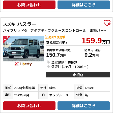
お問い合わせ
詳細はこちら
ハスラー
スズキ
ハイブリッドG アダプティブクルーズコントロール 電動パーキングブレーキ レーンアシスト 衝突被害軽減システム オートライト LEDヘッドランプ スマートキー アイドリングストップ 電動格納ミラー シートヒーター
届出済未使用車
159.9
万円
支払総額
(税込)
車両本体価格
諸費用
(税込)
(税込)
150.7
9.2
万円
万円
法定整備：整備無
保証付 (1ヶ月・1000km )
彦根店
2026(令和8)年
6km
660cc
年式
走行
排気
2029年6月
オフブルーメタリック
無
車検
色
修復
お問い合わせ
詳細はこちら