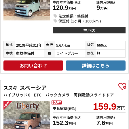
車両本体価格
諸費用
(税込)
(税込)
120.9
9
万円
万円
法定整備：整備付
保証付 (1ヶ月・1000km )
神戸店
2019(平成31)年
5.6万km
660cc
年式
走行
排気
車検整備付
ライトブルー
無
車検
色
修復
お問い合わせ
詳細はこちら
スペーシア
スズキ
ハイブリッドX ETC バックカメラ 両側電動スライドドア クリアランスソナー オートクルーズコントロール レーンアシスト オートライト スマートキー アイドリングストップ 電動格納ミラー シートヒーター
中古車
159.9
万円
支払総額
(税込)
車両本体価格
諸費用
(税込)
(税込)
152.3
7.6
万円
万円