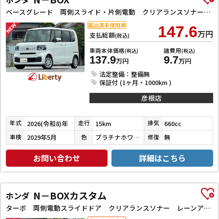
ベースグレード 両側スライド・片側電動 クリアランスソナー オートクルーズコントロール レーンアシスト オートライト スマートキー アイドリングストップ 電動格納ミラー シートヒーター ベンチシート
届出済未使用車
147.6
万円
支払総額
(税込)
車両本体価格
諸費用
(税込)
(税込)
137.9
9.7
万円
万円
法定整備：整備無
保証付 (1ヶ月・1000km )
彦根店
2026(令和8)年
15km
660cc
年式
走行
排気
2029年5月
プラチナホワイトパール
無
車検
色
修復
お問い合わせ
詳細はこちら
N－BOXカスタム
ホンダ
ターボ 両側電動スライドドア クリアランスソナー レーンアシスト オートライト スマートキー アイドリングストップ 電動格納ミラー ベンチシート CVT ESC USB チップアップシート