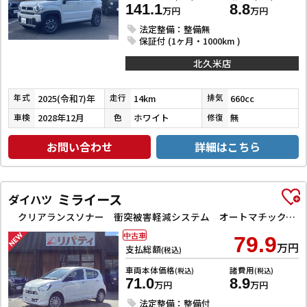
141.1
8.8
万円
万円
法定整備：整備無
保証付 (1ヶ月・1000km )
北久米店
2025(令和7)年
14km
660cc
年式
走行
排気
2028年12月
ホワイト
無
車検
色
修復
お問い合わせ
詳細はこちら
ミライース
ダイハツ
クリアランスソナー 衝突被害軽減システム オートマチックハイビーム オートライト アイドリングストップ CVT ESC CD ミュージックプレイヤー接続可 エアコン パワーステアリング
中古車
79.9
万円
支払総額
(税込)
車両本体価格
諸費用
(税込)
(税込)
71.0
8.9
万円
万円
法定整備：整備付