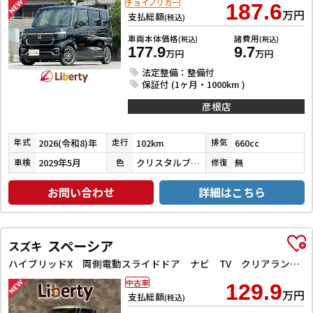
チョイノリカー
187.6
万円
支払総額
(税込)
車両本体価格
諸費用
(税込)
(税込)
177.9
9.7
万円
万円
法定整備：整備付
保証付 (1ヶ月・1000km )
彦根店
2026(令和8)年
102km
660cc
年式
走行
排気
2029年5月
クリスタルブラックパール
無
車検
色
修復
お問い合わせ
詳細はこちら
スペーシア
スズキ
ハイブリッドX 両側電動スライドドア ナビ TV クリアランスソナー レーンアシスト 衝突被害軽減システム オートライト スマートキー アイドリングストップ 電動格納ミラー シートヒーター ベンチシート CVT
中古車
129.9
万円
支払総額
(税込)