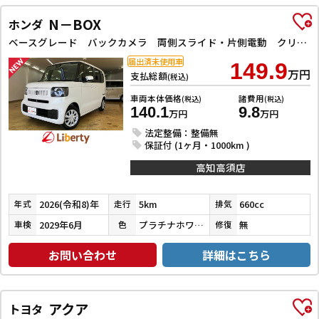
N－BOX
ホンダ
ベースグレード バックカメラ 両側スライド・片側電動 クリアランスソナー オートクルーズコントロール レーンアシスト 衝突被害軽減システム オートライト LEDヘッドランプ スマートキー アイドリングストップ
届出済未使用車
149.9
万円
支払総額
(税込)
車両本体価格
諸費用
(税込)
(税込)
140.1
9.8
万円
万円
法定整備：整備無
保証付 (1ヶ月・1000km )
高知高須店
2026(令和8)年
5km
660cc
年式
走行
排気
2029年6月
プラチナホワイトパール
無
車検
色
修復
お問い合わせ
詳細はこちら
アクア
トヨタ