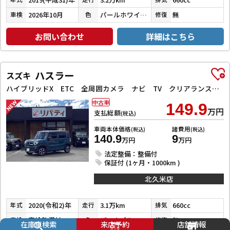
2026年10月
パールホワイトⅢ
無
車検
色
修復
お問い合わせ
詳細はこちら
ハスラー
スズキ
ハイブリッドX ETC 全周囲カメラ ナビ TV クリアランスソナー レーンアシスト 衝突被害軽減システム オートライト スマートキー アイドリングストップ 電動格納ミラー シートヒーター 後席モニター CVT
中古車
149.9
万円
支払総額
(税込)
車両本体価格
諸費用
(税込)
(税込)
140.9
9
万円
万円
法定整備：整備付
保証付 (1ヶ月・1000km )
北久米店
2020(令和2)年
3.1万km
660cc
年式
走行
排気
車検整備付
デニムブルーメタリック／ミネラルグレーメタリック
無
車検
色
修復
在庫車検索
来店予約
店舗情報