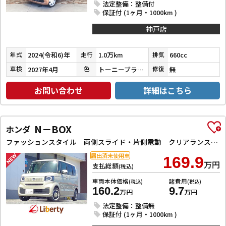
法定整備：整備付
保証付 (1ヶ月・1000km )
神戸店
2024(令和6)年
1.0万km
660cc
年式
走行
排気
2027年4月
トーニーブラウンメタリック
無
車検
色
修復
お問い合わせ
詳細はこちら
N－BOX
ホンダ
ファッションスタイル 両側スライド・片側電動 クリアランスソナー オートクルーズコントロール レーンアシスト オートライト スマートキー アイドリングストップ ベンチシート CVT ESC チップアップシート
届出済未使用車
169.9
万円
支払総額
(税込)
車両本体価格
諸費用
(税込)
(税込)
160.2
9.7
万円
万円
法定整備：整備無
保証付 (1ヶ月・1000km )