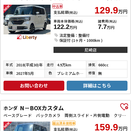
中古車
129.9
万円
支払総額
(税込)
車両本体価格
諸費用
(税込)
(税込)
122.2
7.7
万円
万円
法定整備：整備付
保証付 (1ヶ月・1000km )
尼崎店
2018(平成30)年
4.9万km
660cc
年式
走行
排気
2027年5月
プレミアムホワイトパールⅡ
無
車検
色
修復
お問い合わせ
詳細はこちら
N－BOXカスタム
ホンダ
ベースグレード バックカメラ 両側スライド・片側電動 クリアランスソナー レーンアシスト オートライト スマートキー 電動格納ミラー CVT ESC USB チップアップシート アルミホイール エアコン
届出済未使用車
159.9
万円
支払総額
(税込)