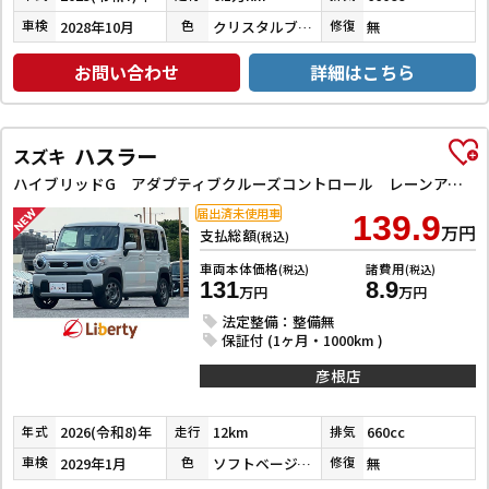
2028年10月
クリスタルブラックパール
無
車検
色
修復
お問い合わせ
詳細はこちら
ハスラー
スズキ
ハイブリッドG アダプティブクルーズコントロール レーンアシスト 衝突被害軽減システム オートライト LEDヘッドランプ スマートキー アイドリングストップ 電動格納ミラー シートヒーター CVT
届出済未使用車
139.9
万円
支払総額
(税込)
車両本体価格
諸費用
(税込)
(税込)
131
8.9
万円
万円
法定整備：整備無
保証付 (1ヶ月・1000km )
彦根店
2026(令和8)年
12km
660cc
年式
走行
排気
2029年1月
ソフトベージュメタリック
無
車検
色
修復