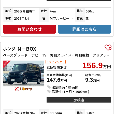
2026(令和8)年
4km
660cc
年式
走行
排気
2029年7月
ＭブルービームＭ／ＣブラックＰ
無
車検
色
修復
お問い合わせ
詳細はこちら
N－BOX
ホンダ
ベースグレード ナビ TV 両側スライド・片側電動 クリアランスソナー オートクルーズコントロール レーンアシスト 衝突被害軽減システム オートライト LEDヘッドランプ スマートキー
チョイノリカー
156.9
万円
支払総額
(税込)
車両本体価格
諸費用
(税込)
(税込)
147.6
9.3
万円
万円
法定整備：整備付
保証付 (1ヶ月・1000km )
彦根店
2025(令和7)年
0.1万km
660cc
年式
走行
排気