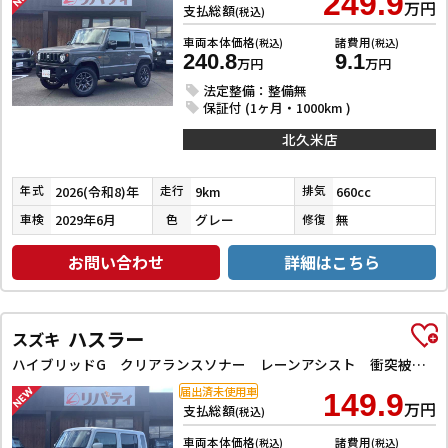
249.9
万円
支払総額
(税込)
車両本体価格
諸費用
(税込)
(税込)
240.8
9.1
万円
万円
法定整備：整備無
保証付 (1ヶ月・1000km )
北久米店
2026(令和8)年
9km
660cc
年式
走行
排気
2029年6月
グレー
無
車検
色
修復
お問い合わせ
詳細はこちら
ハスラー
スズキ
ハイブリッドG クリアランスソナー レーンアシスト 衝突被害軽減システム オートライト スマートキー アイドリングストップ 電動格納ミラー シートヒーター CVT ESC エアコン パワーウィンドウ
届出済未使用車
149.9
万円
支払総額
(税込)
車両本体価格
諸費用
(税込)
(税込)