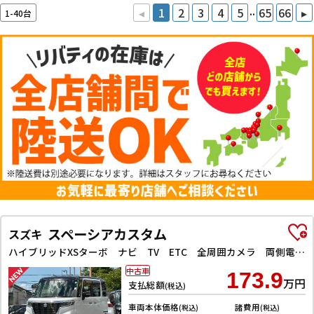
..
◂
1
2
3
4
5
65
66
▸
1-40台
スペーシアカスタム
スズキ
ハイブリッドXSターボ ナビ TV ETC 全周囲カメラ 両側電動スライドドア クリアランスソナー レーンアシスト 衝突被害軽減システム アイドリングストップ 電動格納ミラー シートヒーター CVT ESC CD USB
中古車
173.9
万円
支払総額
(税込)
車両本体価格
諸費用
(税込)
(税込)