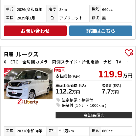
2026(令和8)年
8km
660cc
年式
走行
排気
2029年1月
アプリコットピンクメタリック／シャイニングホワイトパール
無
車検
色
修復
お問い合わせ
詳細はこちら
ルークス
日産
X ETC 全周囲カメラ 両側スライド・片側電動 ナビ TV クリアランスソナー 衝突被害軽減システム オートライト スマートキー アイドリングストップ 電動格納ミラー ベンチシート CVT
中古車
119.9
万円
支払総額
(税込)
車両本体価格
諸費用
(税込)
(税込)
112.2
7.7
万円
万円
法定整備：整備付
保証付 (1ヶ月・1000km )
高知高須店
2021(令和3)年
5.3万km
660cc
年式
走行
排気