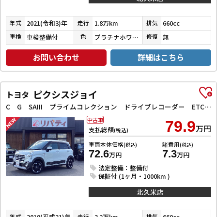
2021(令和3)年
1.8万km
660cc
年式
走行
排気
車検整備付
プラチナホワイトパール
無
車検
色
修復
お問い合わせ
詳細はこちら
ピクシスジョイ
トヨタ
C G SAIII プライムコレクション ドライブレコーダー ETC バックカメラ ナビ TV クリアランスソナー 衝突被害軽減システム オートマチックハイビーム オートライト スマートキー アイドリングストップ 電動格納ミラー
中古車
79.9
万円
支払総額
(税込)
車両本体価格
諸費用
(税込)
(税込)
72.6
7.3
万円
万円
法定整備：整備付
保証付 (1ヶ月・1000km )
北久米店
2019(平成31)年
3.2万km
660cc
年式
走行
排気