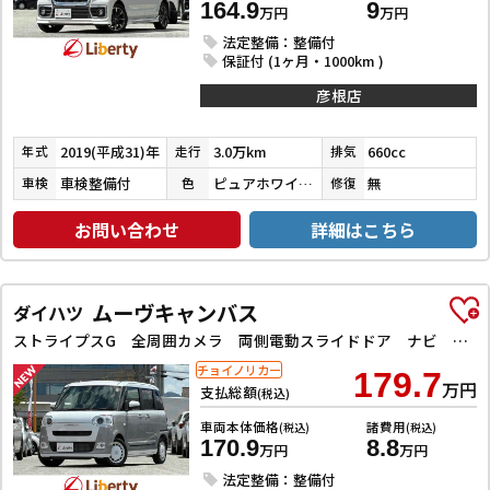
164.9
9
万円
万円
法定整備：整備付
保証付 (1ヶ月・1000km )
彦根店
2019(平成31)年
3.0万km
660cc
年式
走行
排気
車検整備付
ピュアホワイトパール／ブルーイッシュブラックパール３
無
車検
色
修復
お問い合わせ
詳細はこちら
ムーヴキャンバス
ダイハツ
ストライプスG 全周囲カメラ 両側電動スライドドア ナビ TV クリアランスソナー 衝突被害軽減システム スマートキー アイドリングストップ 電動格納ミラー シートヒーター ベンチシート CVT ESC
チョイノリカー
179.7
万円
支払総額
(税込)
車両本体価格
諸費用
(税込)
(税込)
170.9
8.8
万円
万円
法定整備：整備付