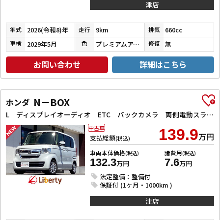
津店
2026(令和8)年
9km
660cc
年式
走行
排気
2029年5月
プレミアムアイボリーパールⅡ
無
車検
色
修復
お問い合わせ
詳細はこちら
N－BOX
ホンダ
L ディスプレイオーディオ ETC バックカメラ 両側電動スライドドア クリアランスソナー クルーズコントロール レーンアシスト 衝突被害軽減システム オートライト スマートキー アイドリングストップ
中古車
139.9
万円
支払総額
(税込)
車両本体価格
諸費用
(税込)
(税込)
132.3
7.6
万円
万円
法定整備：整備付
保証付 (1ヶ月・1000km )
津店