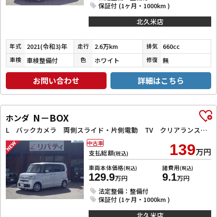
保証付 (1ヶ月・1000km )
北久米店
2021(令和3)年
2.6万km
660cc
年式
走行
排気
車検整備付
ホワイト
無
車検
色
修復
お問い合わせ
詳細はこちら
N－BOX
ホンダ
L バックカメラ 両側スライド・片側電動 TV クリアランスソナー オートクルーズコントロール レーンアシスト 衝突被害軽減システム オートライト スマートキー アイドリングストップ 電動格納ミラー
中古車
139
万円
支払総額
(税込)
車両本体価格
諸費用
(税込)
(税込)
129.9
9.1
万円
万円
法定整備：整備付
保証付 (1ヶ月・1000km )
北久米店