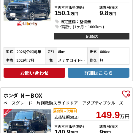
車両本体価格
諸費用
(税込)
(税込)
150.1
9.8
万円
万円
法定整備：整備無
保証付 (1ヶ月・1000km )
尼崎店
2026(令和8)年
8km
660cc
年式
走行
排気
2029年7月
メテオロイドグレーメタリック
無
車検
色
修復
お問い合わせ
詳細はこちら
N－BOX
ホンダ
ベースグレード 片側電動スライドドア アダプティブクルーズコントロール LEDヘッドライト クリアランスソナー スマートキー アイドリングストップ CVT ESC チップアップシート エアコン パワーウィンドウ
届出済未使用車
149.9
万円
支払総額
(税込)
車両本体価格
諸費用
(税込)
(税込)
140.9
9
万円
万円