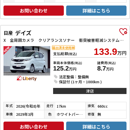
お問い合わせ
詳細はこちら
デイズ
日産
X 全周囲カメラ クリアランスソナー 衝突被害軽減システム オートライト スマートキー アイドリングストップ 電動格納ミラー ベンチシート CVT 盗難防止システム ABS ESC CD アルミホイール
届出済未使用車
133.9
万円
支払総額
(税込)
車両本体価格
諸費用
(税込)
(税込)
125.2
8.7
万円
万円
法定整備：整備無
保証付 (1ヶ月・1000km )
津店
2026(令和8)年
17km
660cc
年式
走行
排気
2029年3月
ホワイトパール３コートパール
無
車検
色
修復
お問い合わせ
詳細はこちら