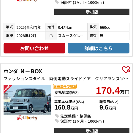
保証付 (1ヶ月・1000km )
彦根店
2025(令和7)年
0.4万km
660cc
年式
走行
排気
2028年12月
スムースグレーマイカメタリック／シャイニングホワイトパール
無
車検
色
修復
お問い合わせ
詳細はこちら
N－BOX
ホンダ
ファッションスタイル 両側電動スライドドア クリアランスソナー オートクルーズコントロール レーンアシスト 衝突被害軽減システム オートライト LEDヘッドランプ スマートキー アイドリングストップ
届出済未使用車
170.4
万円
支払総額
(税込)
車両本体価格
諸費用
(税込)
(税込)
160.8
9.6
万円
万円
法定整備：整備無
保証付 (1ヶ月・1000km )
彦根店