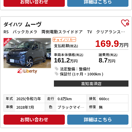
お問い合わせ
詳細はこちら
ムーヴ
ダイハツ
RS バックカメラ 両側電動スライドドア TV クリアランスソナー オートクルーズコントロール 衝突被害軽減システム オートライト LEDヘッドランプ スマートキー アイドリングストップ 電動格納ミラー
チョイノリカー
169.9
万円
支払総額
(税込)
車両本体価格
諸費用
(税込)
(税込)
161.2
8.7
万円
万円
法定整備：整備付
保証付 (1ヶ月・1000km )
高知高須店
2025(令和7)年
0.8万km
660cc
年式
走行
排気
2028年7月
ブラックマイカメタリック
無
車検
色
修復
お問い合わせ
詳細はこちら