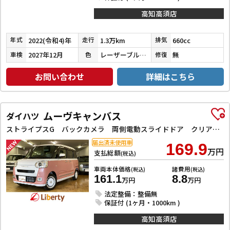
高知高須店
2022(令和4)年
1.3万km
660cc
年式
走行
排気
2027年12月
レーザーブルークリスタルシャイン
無
車検
色
修復
お問い合わせ
詳細はこちら
ムーヴキャンバス
ダイハツ
ストライプスG バックカメラ 両側電動スライドドア クリアランスソナー 衝突被害軽減システム オートライト LEDヘッドランプ スマートキー アイドリングストップ 電動格納ミラー シートヒーター ベンチシート CVT
届出済未使用車
169.9
万円
支払総額
(税込)
車両本体価格
諸費用
(税込)
(税込)
161.1
8.8
万円
万円
法定整備：整備無
保証付 (1ヶ月・1000km )
高知高須店