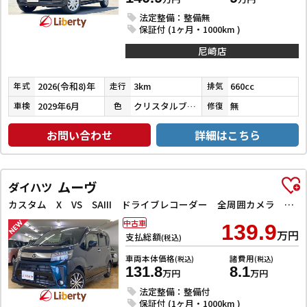
法定整備：整備無
保証付 (1ヶ月・1000km )
尼崎店
2026(令和8)年
3km
660cc
年式
走行
排気
2029年6月
クリスタルブラックパール
無
車検
色
修復
お問い合わせ
詳細はこちら
ムーヴ
ダイハツ
カスタム X VS SAIII ドライブレコーダー 全周囲カメラ ナビ TV クリアランスソナー 衝突被害軽減システム オートマチックハイビーム オートライト LEDヘッドランプ スマートキー アイドリングストップ 電動格納ミラー
中古車
139.9
万円
支払総額
(税込)
車両本体価格
諸費用
(税込)
(税込)
131.8
8.1
万円
万円
法定整備：整備付
保証付 (1ヶ月・1000km )