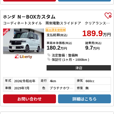
N－BOXカスタム
ホンダ
コーディネートスタイル 両側電動スライドドア クリアランスソナー オートクルーズコントロール レーンアシスト オートライト スマートキー アイドリングストップ 電動格納ミラー ベンチシート CVT ESC
届出済未使用車
189.9
万円
支払総額
(税込)
車両本体価格
諸費用
(税込)
(税込)
180.2
9.7
万円
万円
法定整備：整備無
保証付 (1ヶ月・1000km )
津店
2026(令和8)年
4km
660cc
年式
走行
排気
2029年7月
プラチナホワイトパール
無
車検
色
修復
お問い合わせ
詳細はこちら