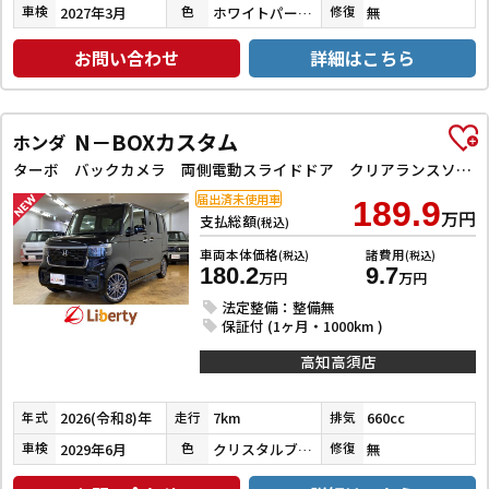
2027年3月
ホワイトパール３コートパール
無
車検
色
修復
お問い合わせ
詳細はこちら
N－BOXカスタム
ホンダ
ターボ バックカメラ 両側電動スライドドア クリアランスソナー オートクルーズコントロール レーンアシスト 衝突被害軽減システム オートライト LEDヘッドランプ スマートキー アイドリングストップ
届出済未使用車
189.9
万円
支払総額
(税込)
車両本体価格
諸費用
(税込)
(税込)
180.2
9.7
万円
万円
法定整備：整備無
保証付 (1ヶ月・1000km )
高知高須店
2026(令和8)年
7km
660cc
年式
走行
排気
2029年6月
クリスタルブラックパール
無
車検
色
修復