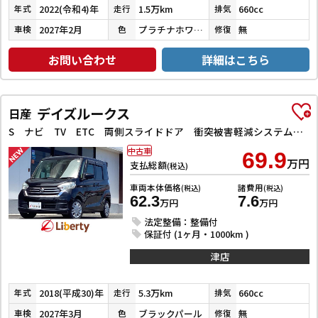
2022(令和4)年
1.5万km
660cc
年式
走行
排気
2027年2月
プラチナホワイトパール
無
車検
色
修復
お問い合わせ
詳細はこちら
デイズルークス
日産
S ナビ TV ETC 両側スライドドア 衝突被害軽減システム キーレスエントリー アイドリングストップ 電動格納ミラー CVT ESC CD USB ミュージックプレイヤー接続可
中古車
69.9
万円
支払総額
(税込)
車両本体価格
諸費用
(税込)
(税込)
62.3
7.6
万円
万円
法定整備：整備付
保証付 (1ヶ月・1000km )
津店
2018(平成30)年
5.3万km
660cc
年式
走行
排気
2027年3月
ブラックパール
無
車検
色
修復