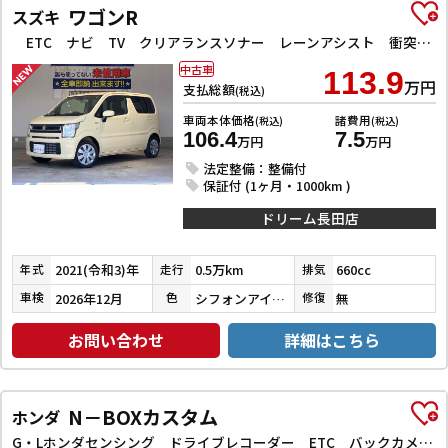
ワゴンR
スズキ
ETC ナビ TV クリアランスソナー レーンアシスト 衝突被害軽減システム オートライト スマートキー アイドリングストップ 電動格納ミラー シートヒーター ベンチシート CVT ESC CD
中古車
113.9
万円
支払総額
(税込)
車両本体価格
諸費用
(税込)
(税込)
106.4
7.5
万円
万円
法定整備：整備付
保証付 (1ヶ月・1000km )
ドリーム長田店
2021(令和3)年
0.5万km
660cc
年式
走行
排気
2026年12月
シフォンアイボリーメタリック
無
車検
色
修復
お問い合わせ
詳細はこちら
N－BOXカスタム
ホンダ
G・Lホンダセンシング ドライブレコーダー ETC バックカメラ 両側スライド・片側電動 ナビ TV クリアランスソナー オートクルーズコントロール レーンアシスト 衝突被害軽減システム オートライト スマートキー