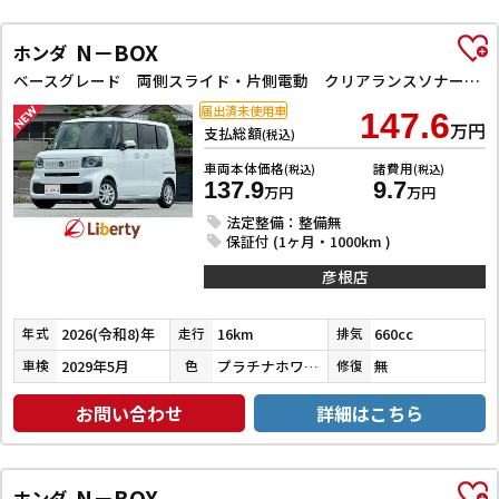
N－BOX
ホンダ
ベースグレード 両側スライド・片側電動 クリアランスソナー オートクルーズコントロール レーンアシスト 衝突被害軽減システム オートライト LEDヘッドランプ スマートキー アイドリングストップ
届出済未使用車
147.6
万円
支払総額
(税込)
車両本体価格
諸費用
(税込)
(税込)
137.9
9.7
万円
万円
法定整備：整備無
保証付 (1ヶ月・1000km )
彦根店
2026(令和8)年
16km
660cc
年式
走行
排気
2029年5月
プラチナホワイトパール
無
車検
色
修復
お問い合わせ
詳細はこちら
N－BOX
ホンダ