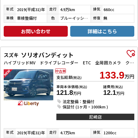
2019(平成31)年
4.9万km
660cc
年式
走行
排気
車検整備付
ブルーイッシュブラックパール３
無
車検
色
修復
お問い合わせ
詳細はこちら
ソリオバンディット
スズキ
ハイブリッドMV ドライブレコーダー ETC 全周囲カメラ クリアランスソナー オートクルーズコントロール レーンアシスト 衝突被害軽減システム 両側スライド・片側電動 LEDヘッドランプ スマートキー
中古車
133.9
万円
支払総額
(税込)
車両本体価格
諸費用
(税込)
(税込)
121.8
12.1
万円
万円
法定整備：整備付
保証付 (1ヶ月・1000km )
尼崎店
2019(平成31)年
4.7万km
1200cc
年式
走行
排気