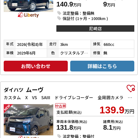
140.9
9
万円
万円
法定整備：整備無
保証付 (1ヶ月・1000km )
尼崎店
2026(令和8)年
3km
660cc
年式
走行
排気
2029年6月
クリスタルブラックパール
無
車検
色
修復
お問い合わせ
詳細はこちら
ムーヴ
ダイハツ
カスタム X VS SAIII ドライブレコーダー 全周囲カメラ ナビ TV クリアランスソナー 衝突被害軽減システム オートマチックハイビーム オートライト LEDヘッドランプ スマートキー アイドリングストップ 電動格納ミラー
中古車
139.9
万円
支払総額
(税込)
車両本体価格
諸費用
(税込)
(税込)
131.8
8.1
万円
万円
法定整備：整備付