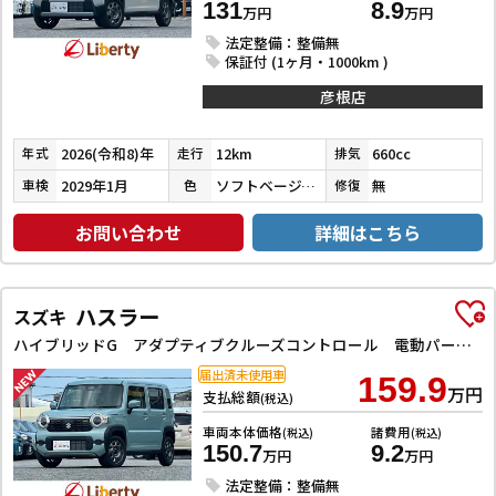
131
8.9
万円
万円
法定整備：整備無
保証付 (1ヶ月・1000km )
彦根店
2026(令和8)年
12km
660cc
年式
走行
排気
2029年1月
ソフトベージュメタリック
無
車検
色
修復
お問い合わせ
詳細はこちら
ハスラー
スズキ
ハイブリッドG アダプティブクルーズコントロール 電動パーキングブレーキ レーンアシスト 衝突被害軽減システム オートライト LEDヘッドランプ スマートキー アイドリングストップ 電動格納ミラー シートヒーター
届出済未使用車
159.9
万円
支払総額
(税込)
車両本体価格
諸費用
(税込)
(税込)
150.7
9.2
万円
万円
法定整備：整備無