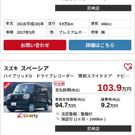
尼崎店
2018(平成30)年
4.9万km
660cc
年式
走行
排気
2027年5月
プレミアムホワイトパールⅡ
無
車検
色
修復
お問い合わせ
詳細はこちら
スペーシア
スズキ
ハイブリッドG ドライブレコーダー 両側スライドドア ナビ TV オートライト スマートキー アイドリングストップ 電動格納ミラー ベンチシート CVT ABS ESC CD エアコン パワーウィンドウ
中古車
103.9
万円
支払総額
(税込)
車両本体価格
諸費用
(税込)
(税込)
94.7
9.2
万円
万円
法定整備：整備付
保証付 (1ヶ月・1000km )
尼崎店