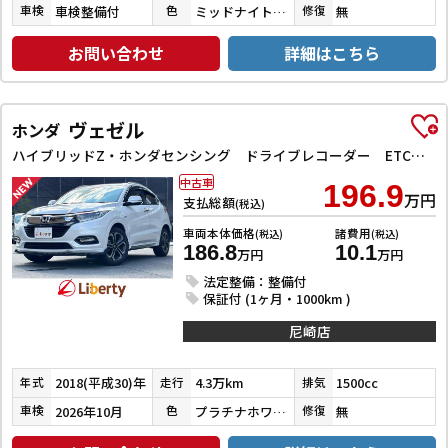
車検整備付
ミッドナイトバイオレットメタリック
無
車検
色
修復
お問い合わせ
詳細はこちら
ヴェゼル
ホンダ
ハイブリッドZ・ホンダセンシング ドライブレコーダー ETC バックカメラ オートクルーズコントロール レーンアシスト 衝突被害軽減システム ナビ TV オートライト LEDヘッドランプ アルミホイール スマートキー 電動格納ミラー
中古車
196.9
万円
支払総額
(税込)
車両本体価格
諸費用
(税込)
(税込)
186.8
10.1
万円
万円
法定整備：整備付
保証付 (1ヶ月・1000km )
尼崎店
2018(平成30)年
4.3万km
1500cc
年式
走行
排気
2026年10月
プラチナホワイトパール
無
車検
色
修復