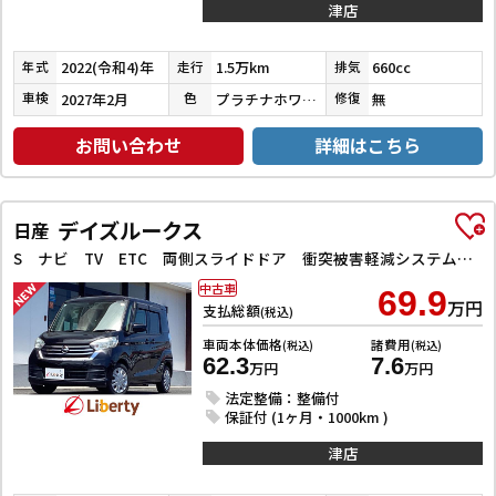
津店
2022(令和4)年
1.5万km
660cc
年式
走行
排気
2027年2月
プラチナホワイトパール
無
車検
色
修復
お問い合わせ
詳細はこちら
デイズルークス
日産
S ナビ TV ETC 両側スライドドア 衝突被害軽減システム キーレスエントリー アイドリングストップ 電動格納ミラー CVT ESC CD USB ミュージックプレイヤー接続可
中古車
69.9
万円
支払総額
(税込)
車両本体価格
諸費用
(税込)
(税込)
62.3
7.6
万円
万円
法定整備：整備付
保証付 (1ヶ月・1000km )
津店