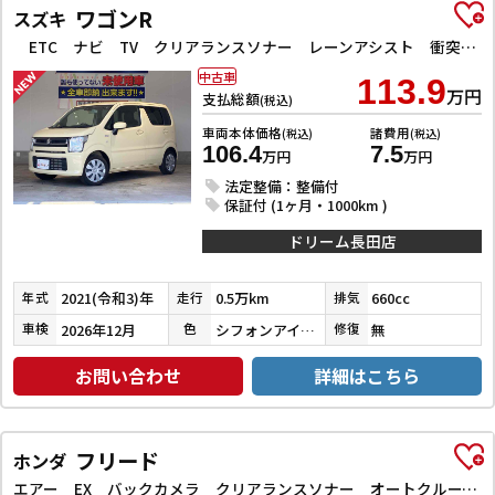
ワゴンR
スズキ
ETC ナビ TV クリアランスソナー レーンアシスト 衝突被害軽減システム オートライト スマートキー アイドリングストップ 電動格納ミラー シートヒーター ベンチシート CVT ESC CD
中古車
113.9
万円
支払総額
(税込)
車両本体価格
諸費用
(税込)
(税込)
106.4
7.5
万円
万円
法定整備：整備付
保証付 (1ヶ月・1000km )
ドリーム長田店
2021(令和3)年
0.5万km
660cc
年式
走行
排気
2026年12月
シフォンアイボリーメタリック
無
車検
色
修復
お問い合わせ
詳細はこちら
フリード
ホンダ
エアー EX バックカメラ クリアランスソナー オートクルーズコントロール レーンアシスト 衝突被害軽減システム 両側電動スライドドア オートライト LEDヘッドランプ スマートキー 電動格納ミラー シートヒーター