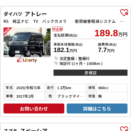
アトレー
ダイハツ
RS 純正ナビ TV バックカメラ 衝突被害軽減システム クリアランスソナー オートクルーズコントロール 両側電動スライドドア スマートキー アイドリングストップ 電動格納ミラー オートライト
中古車
189.8
万円
支払総額
(税込)
車両本体価格
諸費用
(税込)
(税込)
182.1
7.7
万円
万円
法定整備：整備付
保証付 (1ヶ月・1000km )
彦根店
2025(令和7)年
1.3万km
660cc
年式
走行
排気
2027年2月
ブラックマイカメタリック
無
車検
色
修復
お問い合わせ
詳細はこちら
スペーシア
スズキ