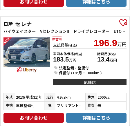
お問い合わせ
詳細はこちら
セレナ
日産
ハイウェイスター VセレクションII ドライブレコーダー ETC バックカメラ サイドカメラ ナビ TV クリアランスソナー オートクルーズコントロール パークアシスト 衝突被害軽減システム 両側電動スライドドア オートライト
中古車
196.9
万円
支払総額
(税込)
車両本体価格
諸費用
(税込)
(税込)
183.5
13.4
万円
万円
法定整備：整備付
保証付 (1ヶ月・1000km )
尼崎店
2019(平成31)年
4.9万km
2000cc
年式
走行
排気
車検整備付
ブリリアントホワイトパール３コートパール
無
車検
色
修復
お問い合わせ
詳細はこちら