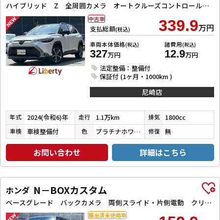
ハイブリッド Z 全周囲カメラ オートクルーズコントロール レーンアシスト パワーシート 衝突被害軽減システム ナビ TV オートライト LEDヘッドランプ ヘッドライトウォッシャー 電動リアゲート アルミホイール
中古車
339.9
万円
支払総額
(税込)
車両本体価格
諸費用
(税込)
(税込)
327
12.9
万円
万円
法定整備：整備付
保証付 (1ヶ月・1000km )
尼崎店
2024(令和6)年
1.1万km
1800cc
年式
走行
排気
車検整備付
プラチナホワイトパールマイカ／アティチュードブラックマイカ
無
車検
色
修復
お問い合わせ
詳細はこちら
N－BOXカスタム
ホンダ
ベースグレード バックカメラ 両側スライド・片側電動 クリアランスソナー レーンアシスト オートライト スマートキー 電動格納ミラー CVT ESC USB チップアップシート アルミホイール エアコン
届出済未使用車