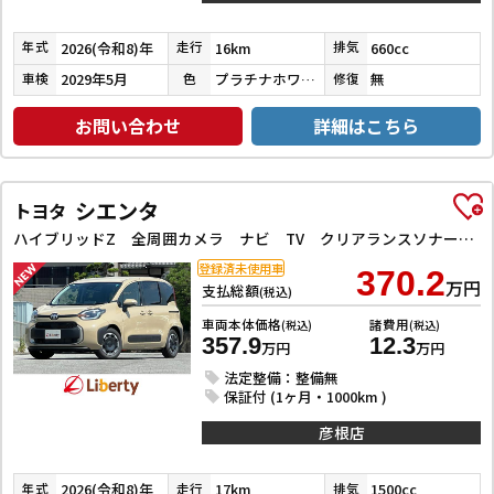
2026(令和8)年
16km
660cc
年式
走行
排気
2029年5月
プラチナホワイトパール
無
車検
色
修復
お問い合わせ
詳細はこちら
シエンタ
トヨタ
ハイブリッドZ 全周囲カメラ ナビ TV クリアランスソナー アダプティブクルーズコントロール レーンアシスト 衝突被害軽減システム 両側電動スライドドア オートマチックハイビーム オートライト LEDヘッドランプ
登録済未使用車
370.2
万円
支払総額
(税込)
車両本体価格
諸費用
(税込)
(税込)
357.9
12.3
万円
万円
法定整備：整備無
保証付 (1ヶ月・1000km )
彦根店
2026(令和8)年
17km
1500cc
年式
走行
排気