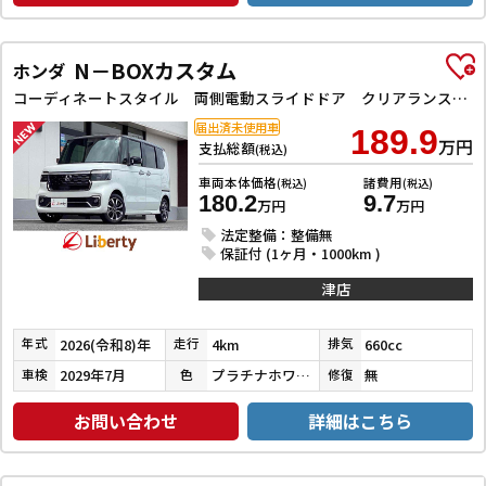
N－BOXカスタム
ホンダ
コーディネートスタイル 両側電動スライドドア クリアランスソナー オートクルーズコントロール レーンアシスト オートライト スマートキー アイドリングストップ 電動格納ミラー ベンチシート CVT ESC
届出済未使用車
189.9
万円
支払総額
(税込)
車両本体価格
諸費用
(税込)
(税込)
180.2
9.7
万円
万円
法定整備：整備無
保証付 (1ヶ月・1000km )
津店
2026(令和8)年
4km
660cc
年式
走行
排気
2029年7月
プラチナホワイトパール
無
車検
色
修復
お問い合わせ
詳細はこちら