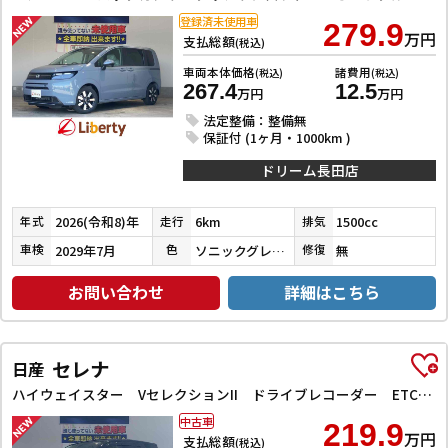
登録済未使用車
279.9
万円
支払総額
(税込)
車両本体価格
諸費用
(税込)
(税込)
267.4
12.5
万円
万円
法定整備：整備無
保証付 (1ヶ月・1000km )
ドリーム長田店
2026(令和8)年
6km
1500cc
年式
走行
排気
2029年7月
ソニックグレーパール
無
車検
色
修復
お問い合わせ
詳細はこちら
セレナ
日産
ハイウェイスター VセレクションII ドライブレコーダー ETC 全周囲カメラ ナビ TV クリアランスソナー オートクルーズコントロール パークアシスト 衝突被害軽減システム 両側電動スライドドア オートライト LEDヘッドランプ
中古車
219.9
万円
支払総額
(税込)