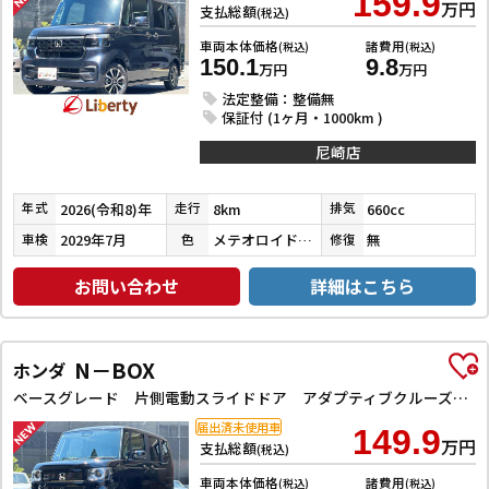
159.9
万円
支払総額
(税込)
車両本体価格
諸費用
(税込)
(税込)
150.1
9.8
万円
万円
法定整備：整備無
保証付 (1ヶ月・1000km )
尼崎店
2026(令和8)年
8km
660cc
年式
走行
排気
2029年7月
メテオロイドグレーメタリック
無
車検
色
修復
お問い合わせ
詳細はこちら
N－BOX
ホンダ
ベースグレード 片側電動スライドドア アダプティブクルーズコントロール LEDヘッドライト クリアランスソナー スマートキー アイドリングストップ CVT ESC チップアップシート エアコン パワーウィンドウ
届出済未使用車
149.9
万円
支払総額
(税込)
車両本体価格
諸費用
(税込)
(税込)