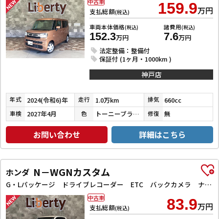
中古車
159.9
万円
支払総額
(税込)
車両本体価格
諸費用
(税込)
(税込)
152.3
7.6
万円
万円
法定整備：整備付
保証付 (1ヶ月・1000km )
神戸店
2024(令和6)年
1.0万km
660cc
年式
走行
排気
2027年4月
トーニーブラウンメタリック
無
車検
色
修復
お問い合わせ
詳細はこちら
N－WGNカスタム
ホンダ
G・Lパッケージ ドライブレコーダー ETC バックカメラ ナビ TV オートクルーズコントロール 衝突被害軽減システム オートライト スマートキー アイドリングストップ 電動格納ミラー ベンチシート CVT ESC
中古車
83.9
万円
支払総額
(税込)