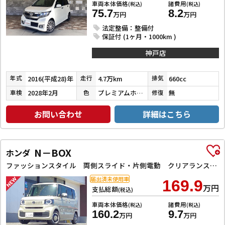
車両本体価格
諸費用
(税込)
(税込)
75.7
8.2
万円
万円
法定整備：整備付
保証付 (1ヶ月・1000km )
神戸店
2016(平成28)年
4.7万km
660cc
年式
走行
排気
2028年2月
プレミアムホワイトパールⅡ
無
車検
色
修復
お問い合わせ
詳細はこちら
N－BOX
ホンダ
ファッションスタイル 両側スライド・片側電動 クリアランスソナー オートクルーズコントロール レーンアシスト オートライト スマートキー アイドリングストップ ベンチシート CVT ESC チップアップシート
届出済未使用車
169.9
万円
支払総額
(税込)
車両本体価格
諸費用
(税込)
(税込)
160.2
9.7
万円
万円