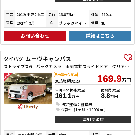
2012(平成24)年
13.0万km
660cc
年式
走行
排気
2027年3月
ブラックマイカメタリック
無
車検
色
修復
お問い合わせ
詳細はこちら
ムーヴキャンバス
ダイハツ
ストライプスG バックカメラ 両側電動スライドドア クリアランスソナー 衝突被害軽減システム オートライト LEDヘッドランプ スマートキー アイドリングストップ 電動格納ミラー シートヒーター ベンチシート CVT
届出済未使用車
169.9
万円
支払総額
(税込)
車両本体価格
諸費用
(税込)
(税込)
161.1
8.8
万円
万円
法定整備：整備無
保証付 (1ヶ月・1000km )
高知高須店
2026(令和8)年
8km
660cc
年式
走行
排気