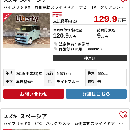
ハイブリッドX 両側電動スライドドア ナビ TV クリアランスソナー レーンアシスト 衝突被害軽減システム オートライト スマートキー アイドリングストップ 電動格納ミラー シートヒーター ベンチシート CVT
中古車
129.9
万円
支払総額
(税込)
車両本体価格
諸費用
(税込)
(税込)
120.9
9
万円
万円
法定整備：整備付
保証付 (1ヶ月・1000km )
神戸店
2019(平成31)年
5.6万km
660cc
年式
走行
排気
車検整備付
ライトブルー
無
車検
色
修復
お問い合わせ
詳細はこちら
スペーシア
スズキ
ハイブリッドX ETC バックカメラ 両側電動スライドドア クリアランスソナー オートクルーズコントロール レーンアシスト オートライト スマートキー アイドリングストップ 電動格納ミラー シートヒーター