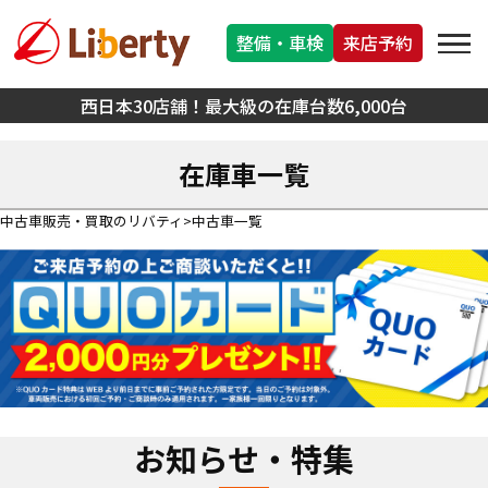
整備・車検
来店予約
西日本30店舗！最大級の在庫台数6,000台
在庫車一覧
中古車販売・買取のリバティ
中古車一覧
お知らせ・特集