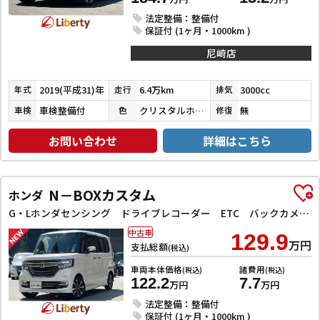
法定整備：整備付
保証付 (1ヶ月・1000km )
尼崎店
2019(平成31)年
6.4万km
3000cc
年式
走行
排気
車検整備付
クリスタルホワイトパール３コートパール
無
車検
色
修復
お問い合わせ
詳細はこちら
N－BOXカスタム
ホンダ
G・Lホンダセンシング ドライブレコーダー ETC バックカメラ 両側スライド・片側電動 ナビ TV クリアランスソナー オートクルーズコントロール レーンアシスト 衝突被害軽減システム オートライト スマートキー
中古車
129.9
万円
支払総額
(税込)
車両本体価格
諸費用
(税込)
(税込)
122.2
7.7
万円
万円
法定整備：整備付
保証付 (1ヶ月・1000km )