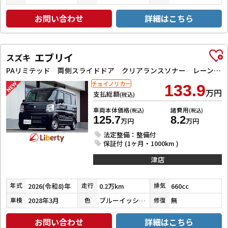
お問い合わせ
詳細はこちら
エブリイ
スズキ
PAリミテッド 両側スライドドア クリアランスソナー レーンアシスト 衝突被害軽減システム オートライト キーレスエントリー アイドリングストップ CVT ESC エアコン パワーステアリング パワーウィンドウ
チョイノリカー
133.9
万円
支払総額
(税込)
車両本体価格
諸費用
(税込)
(税込)
125.7
8.2
万円
万円
法定整備：整備付
保証付 (1ヶ月・1000km )
津店
2026(令和8)年
0.2万km
660cc
年式
走行
排気
2028年3月
ブルーイッシュブラックパール３
無
車検
色
修復
お問い合わせ
詳細はこちら