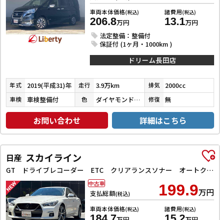
車両本体価格
諸費用
(税込)
(税込)
206.8
13.1
万円
万円
法定整備：整備付
保証付 (1ヶ月・1000km )
ドリーム長田店
2019(平成31)年
3.9万km
2000cc
年式
走行
排気
車検整備付
ダイヤモンドブラックパール
無
車検
色
修復
お問い合わせ
詳細はこちら
スカイライン
日産
GT ドライブレコーダー ETC クリアランスソナー オートクルーズコントロール 衝突被害軽減システム 全周囲カメラ ナビ TV アルミホイール オートライト LEDヘッドランプ サンルーフ AT
中古車
199.9
万円
支払総額
(税込)
車両本体価格
諸費用
(税込)
(税込)
184.7
15.2
万円
万円