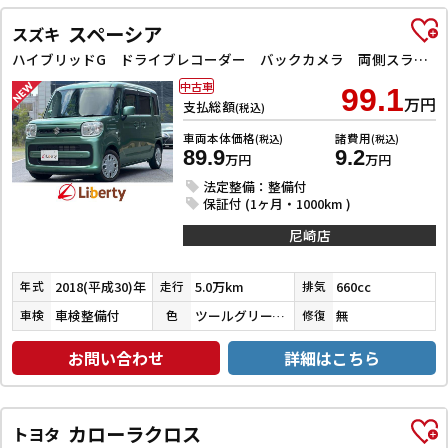
スペーシア
スズキ
ハイブリッドG ドライブレコーダー バックカメラ 両側スライドドア ナビ TV スマートキー アイドリングストップ 電動格納ミラー ベンチシート CVT ESC CD DVD再生 Bluetooth エアコン
中古車
99.1
万円
支払総額
(税込)
車両本体価格
諸費用
(税込)
(税込)
89.9
9.2
万円
万円
法定整備：整備付
保証付 (1ヶ月・1000km )
尼崎店
2018(平成30)年
5.0万km
660cc
年式
走行
排気
車検整備付
ツールグリーンパールメタリック
無
車検
色
修復
お問い合わせ
詳細はこちら
カローラクロス
トヨタ