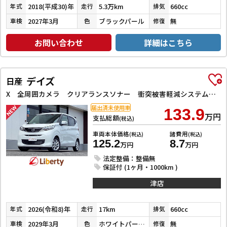
2018(平成30)年
5.3万km
660cc
年式
走行
排気
2027年3月
ブラックパール
無
車検
色
修復
お問い合わせ
詳細はこちら
デイズ
日産
X 全周囲カメラ クリアランスソナー 衝突被害軽減システム オートライト スマートキー アイドリングストップ 電動格納ミラー ベンチシート CVT 盗難防止システム ABS ESC CD アルミホイール
届出済未使用車
133.9
万円
支払総額
(税込)
車両本体価格
諸費用
(税込)
(税込)
125.2
8.7
万円
万円
法定整備：整備無
保証付 (1ヶ月・1000km )
津店
2026(令和8)年
17km
660cc
年式
走行
排気
2029年3月
ホワイトパール３コートパール
無
車検
色
修復