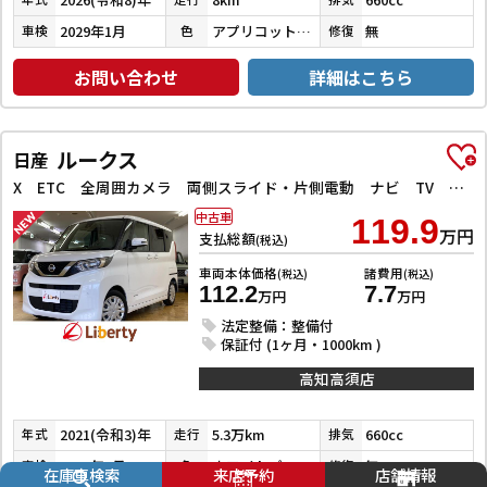
2029年1月
アプリコットピンクメタリック／シャイニングホワイトパール
無
車検
色
修復
お問い合わせ
詳細はこちら
ルークス
日産
X ETC 全周囲カメラ 両側スライド・片側電動 ナビ TV クリアランスソナー 衝突被害軽減システム オートライト スマートキー アイドリングストップ 電動格納ミラー ベンチシート CVT
中古車
119.9
万円
支払総額
(税込)
車両本体価格
諸費用
(税込)
(税込)
112.2
7.7
万円
万円
法定整備：整備付
保証付 (1ヶ月・1000km )
高知高須店
2021(令和3)年
5.3万km
660cc
年式
走行
排気
2027年3月
ホワイトパール３コートパール
無
車検
色
修復
在庫車検索
来店予約
店舗情報