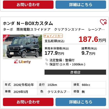
お問い合わせ
詳細はこちら
N－BOXカスタム
ホンダ
ターボ 両側電動スライドドア クリアランスソナー レーンアシスト オートライト スマートキー アイドリングストップ 電動格納ミラー ベンチシート CVT ESC USB チップアップシート
チョイノリカー
187.6
万円
支払総額
(税込)
車両本体価格
諸費用
(税込)
(税込)
177.9
9.7
万円
万円
法定整備：整備付
保証付 (1ヶ月・1000km )
彦根店
2026(令和8)年
102km
660cc
年式
走行
排気
2029年5月
クリスタルブラックパール
無
車検
色
修復
お問い合わせ
詳細はこちら