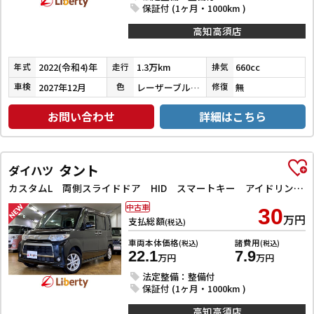
保証付 (1ヶ月・1000km )
高知高須店
2022(令和4)年
1.3万km
660cc
年式
走行
排気
2027年12月
レーザーブルークリスタルシャイン
無
車検
色
修復
お問い合わせ
詳細はこちら
タント
ダイハツ
カスタムL 両側スライドドア HID スマートキー アイドリングストップ 電動格納ミラー ベンチシート CVT 盗難防止システム ABS アルミホイール 衝突安全ボディ エアコン パワーステアリング
中古車
30
万円
支払総額
(税込)
車両本体価格
諸費用
(税込)
(税込)
22.1
7.9
万円
万円
法定整備：整備付
保証付 (1ヶ月・1000km )
高知高須店