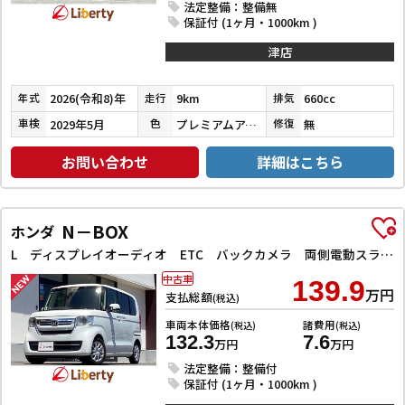
法定整備：整備無
保証付 (1ヶ月・1000km )
津店
2026(令和8)年
9km
660cc
年式
走行
排気
2029年5月
プレミアムアイボリーパールⅡ
無
車検
色
修復
お問い合わせ
詳細はこちら
N－BOX
ホンダ
L ディスプレイオーディオ ETC バックカメラ 両側電動スライドドア クリアランスソナー クルーズコントロール レーンアシスト 衝突被害軽減システム オートライト スマートキー アイドリングストップ
中古車
139.9
万円
支払総額
(税込)
車両本体価格
諸費用
(税込)
(税込)
132.3
7.6
万円
万円
法定整備：整備付
保証付 (1ヶ月・1000km )