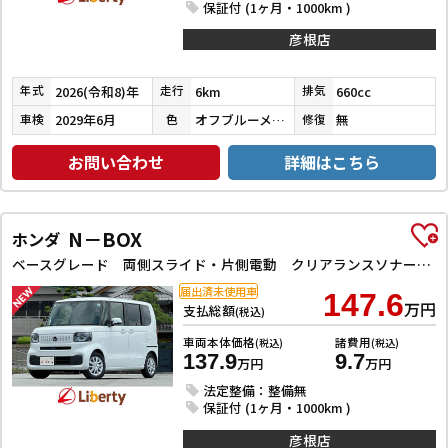
保証付 (1ヶ月・1000km )
彦根店
2026(令和8)年
6km
660cc
年式
走行
排気
2029年6月
オフブルーメタリック
無
車検
色
修復
お問い合わせ
詳細はこちら
N－BOX
ホンダ
ベースグレード 両側スライド・片側電動 クリアランスソナー オートクルーズコントロール レーンアシスト 衝突被害軽減システム オートライト LEDヘッドランプ スマートキー アイドリングストップ
届出済未使用車
147.6
万円
支払総額
(税込)
車両本体価格
諸費用
(税込)
(税込)
137.9
9.7
万円
万円
法定整備：整備無
保証付 (1ヶ月・1000km )
彦根店