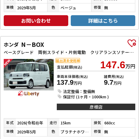
2029年5月
ベージュ
無
車検
色
修復
お問い合わせ
詳細はこちら
N－BOX
ホンダ
ベースグレード 両側スライド・片側電動 クリアランスソナー オートクルーズコントロール レーンアシスト オートライト スマートキー アイドリングストップ 電動格納ミラー シートヒーター ベンチシート
届出済未使用車
147.6
万円
支払総額
(税込)
車両本体価格
諸費用
(税込)
(税込)
137.9
9.7
万円
万円
法定整備：整備無
保証付 (1ヶ月・1000km )
彦根店
2026(令和8)年
15km
660cc
年式
走行
排気
2029年5月
プラチナホワイトパール
無
車検
色
修復