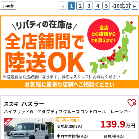
..
◂
1
2
3
4
5
106
107
▸
1-40台
ハスラー
スズキ
ハイブリッドG アダプティブクルーズコントロール レーンアシスト 衝突被害軽減システム オートライト LEDヘッドランプ スマートキー アイドリングストップ 電動格納ミラー シートヒーター CVT
届出済未使用車
139.9
万円
支払総額
(税込)
車両本体価格
諸費用
(税込)
(税込)