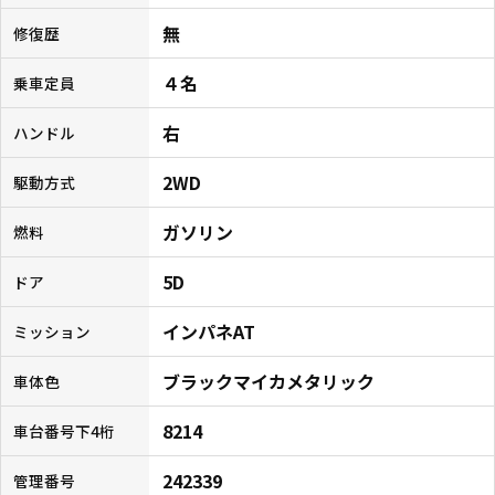
無
修復歴
４名
乗車定員
右
ハンドル
2WD
駆動方式
ガソリン
燃料
5D
ドア
インパネAT
ミッション
ブラックマイカメタリック
車体色
8214
車台番号下4桁
242339
管理番号