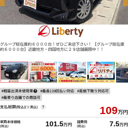
グループ総在庫約６０００台！ぜひご来店下さい！ 【グループ総在庫
約６０００台】近畿地方・四国地方に２９店舗展開中！！
軽届出済未使用車
最長120回払い対応
高価下取り対応可
?
最寄り店舗での商談可
支払総額
(税込)(リ済込)
109
?
万円
車両本体価格
諸費用
101.5
7.5
万円
万円
(税込)
(税込)