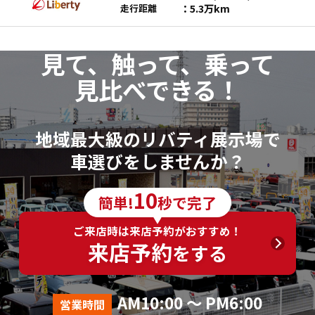
5.3万km
走行距離
見て、触って、乗って
見比べできる！
地域最大級のリバティ展示場で
車選びをしませんか？
10
簡単!
秒で完了
ご来店時は来店予約がおすすめ！
来店予約
をする
AM10:00 ～ PM6:00
営業時間