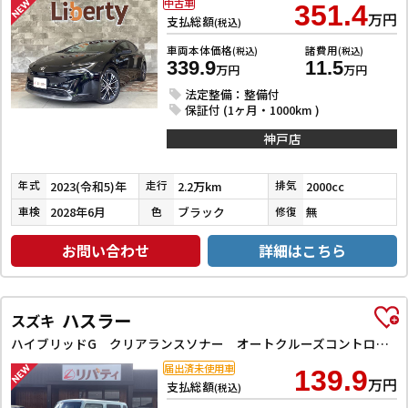
中古車
351.4
万円
支払総額
(税込)
車両本体価格
諸費用
(税込)
(税込)
339.9
11.5
万円
万円
法定整備：整備付
保証付 (1ヶ月・1000km )
神戸店
2023(令和5)年
2.2万km
2000cc
年式
走行
排気
2028年6月
ブラック
無
車検
色
修復
お問い合わせ
詳細はこちら
ハスラー
スズキ
ハイブリッドG クリアランスソナー オートクルーズコントロール レーンアシスト 衝突被害軽減システム オートライト スマートキー アイドリングストップ 電動格納ミラー シートヒーター CVT ESC エアコン
届出済未使用車
139.9
万円
支払総額
(税込)