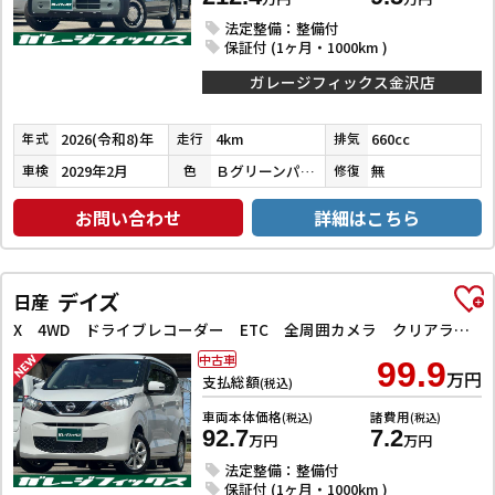
法定整備：整備付
保証付 (1ヶ月・1000km )
ガレージフィックス金沢店
2026(令和8)年
4km
660cc
年式
走行
排気
2029年2月
Ｂグリーンパール／ＣブラックＰ
無
車検
色
修復
お問い合わせ
詳細はこちら
デイズ
日産
X 4WD ドライブレコーダー ETC 全周囲カメラ クリアランスソナー 衝突被害軽減システム オートライト スマートキー アイドリングストップ 電動格納ミラー シートヒーター ベンチシート CVT
中古車
99.9
万円
支払総額
(税込)
車両本体価格
諸費用
(税込)
(税込)
92.7
7.2
万円
万円
法定整備：整備付
保証付 (1ヶ月・1000km )