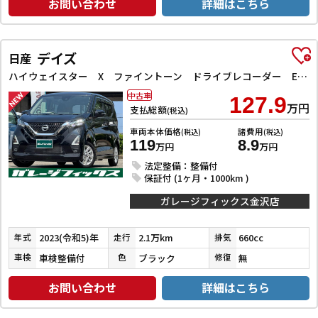
お問い合わせ
詳細はこちら
デイズ
日産
ハイウェイスター X ファイントーン ドライブレコーダー ETC 全周囲カメラ クリアランスソナー 衝突被害軽減システム オートライト LEDヘッドランプ スマートキー アイドリングストップ 電動格納ミラー ベンチシート CVT
中古車
127.9
万円
支払総額
(税込)
車両本体価格
諸費用
(税込)
(税込)
119
8.9
万円
万円
法定整備：整備付
保証付 (1ヶ月・1000km )
ガレージフィックス金沢店
2023(令和5)年
2.1万km
660cc
年式
走行
排気
車検整備付
ブラック
無
車検
色
修復
お問い合わせ
詳細はこちら