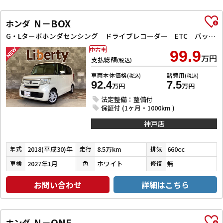
N－BOX
ホンダ
G・Lターボホンダセンシング ドライブレコーダー ETC バックカメラ 両側電動スライドドア ナビ TV クリアランスソナー レーンアシスト 衝突被害軽減システム オートライト スマートキー アイドリングストップ 電動格納ミラー
中古車
99.9
万円
支払総額
(税込)
車両本体価格
諸費用
(税込)
(税込)
92.4
7.5
万円
万円
法定整備：整備付
保証付 (1ヶ月・1000km )
神戸店
2018(平成30)年
8.5万km
660cc
年式
走行
排気
2027年1月
ホワイト
無
車検
色
修復
お問い合わせ
詳細はこちら
N－ONE
ホンダ