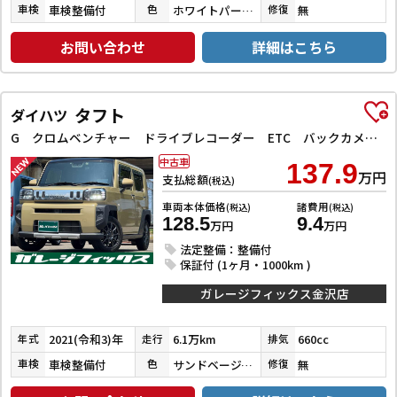
車検整備付
ホワイトパール３コートパール
無
車検
色
修復
お問い合わせ
詳細はこちら
タフト
ダイハツ
G クロムベンチャー ドライブレコーダー ETC バックカメラ ナビ TV クリアランスソナー 衝突被害軽減システム オートライト LEDヘッドランプ スマートキー アイドリングストップ 電動格納ミラー シートヒーター
中古車
137.9
万円
支払総額
(税込)
車両本体価格
諸費用
(税込)
(税込)
128.5
9.4
万円
万円
法定整備：整備付
保証付 (1ヶ月・1000km )
ガレージフィックス金沢店
2021(令和3)年
6.1万km
660cc
年式
走行
排気
車検整備付
サンドベージュメタリック
無
車検
色
修復