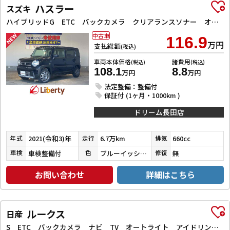
ハスラー
スズキ
ハイブリッドG ETC バックカメラ クリアランスソナー オートライト スマートキー アイドリングストップ 電動格納ミラー シートヒーター CVT ESC CD Bluetooth エアコン パワーウィンドウ
中古車
116.9
万円
支払総額
(税込)
車両本体価格
諸費用
(税込)
(税込)
108.1
8.8
万円
万円
法定整備：整備付
保証付 (1ヶ月・1000km )
ドリーム長田店
2021(令和3)年
6.7万km
660cc
年式
走行
排気
車検整備付
ブルーイッシュブラックパール３
無
車検
色
修復
お問い合わせ
詳細はこちら
ルークス
日産
S ETC バックカメラ ナビ TV オートライト アイドリングストップ 電動格納ミラー ベンチシート CVT ABS ESC CD Bluetooth エアコン パワーステアリング パワーウィンドウ