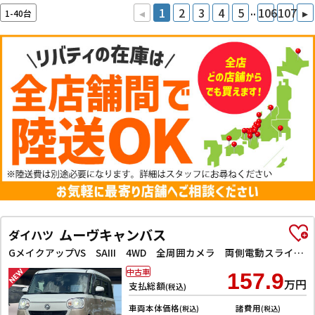
..
◂
1
2
3
4
5
106
107
▸
1-40台
ムーヴキャンバス
ダイハツ
GメイクアップVS SAIII 4WD 全周囲カメラ 両側電動スライドドア ナビ TV クリアランスソナー 衝突被害軽減システム オートマチックハイビーム オートライト LEDヘッドランプ スマートキー アイドリングストップ
中古車
157.9
万円
支払総額
(税込)
車両本体価格
諸費用
(税込)
(税込)