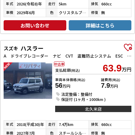
2026(令和8)年
5km
660cc
年式
走行
排気
2029年6月
クリスタルブラックパール
無
車検
色
修復
お問い合わせ
詳細はこちら
ハスラー
スズキ
A ドライブレコーダー ナビ CVT 盗難防止システム ESC CD ミュージックプレイヤー接続可 Bluetooth エアコン パワーステアリング
中古車
63.9
万円
支払総額
(税込)
車両本体価格
諸費用
(税込)
(税込)
56
7.9
万円
万円
法定整備：整備付
保証付 (1ヶ月・1000km )
北久米店
2018(平成30)年
7.4万km
660cc
年式
走行
排気
2027年7月
スチールシルバーメタリック
無
車検
色
修復