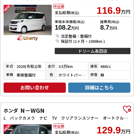
中古車
116.9
万円
支払総額
(税込)
車両本体価格
諸費用
(税込)
(税込)
108.2
8.7
万円
万円
法定整備：整備付
保証付 (1ヶ月・1000km )
ドリーム長田店
2020(令和2)年
3.5万km
660cc
年式
走行
排気
車検整備付
ホワイトパール３コートパール
無
車検
色
修復
お問い合わせ
詳細はこちら
N－WGN
ホンダ
L バックカメラ ナビ TV クリアランスソナー オートクルーズコントロール レーンアシスト 衝突被害軽減システム オートライト スマートキー アイドリングストップ 電動格納ミラー シートヒーター
中古車
129.9
万円
支払総額
(税込)