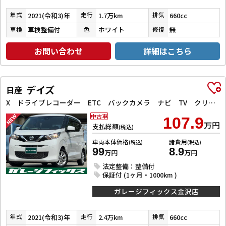
2021(令和3)年
1.7万km
660cc
年式
走行
排気
車検整備付
ホワイト
無
車検
色
修復
お問い合わせ
詳細はこちら
デイズ
日産
X ドライブレコーダー ETC バックカメラ ナビ TV クリアランスソナー 衝突被害軽減システム オートライト スマートキー アイドリングストップ 電動格納ミラー ベンチシート CVT 盗難防止システム
中古車
107.9
万円
支払総額
(税込)
車両本体価格
諸費用
(税込)
(税込)
99
8.9
万円
万円
法定整備：整備付
保証付 (1ヶ月・1000km )
ガレージフィックス金沢店
2021(令和3)年
2.4万km
660cc
年式
走行
排気