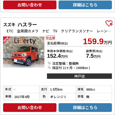
お問い合わせ
詳細はこちら
ハスラー
スズキ
ETC 全周囲カメラ ナビ TV クリアランスソナー レーンアシスト 衝突被害軽減システム オートライト スマートキー アイドリングストップ 電動格納ミラー シートヒーター CVT ESC CD
中古車
159.9
万円
支払総額
(税込)
車両本体価格
諸費用
(税込)
(税込)
152.4
7.5
万円
万円
法定整備：整備無
保証付 (1ヶ月・1000km )
神戸店
-
1.9万km
660cc
年式
走行
排気
2027年4月
オレンジⅡ
無
車検
色
修復
お問い合わせ
詳細はこちら