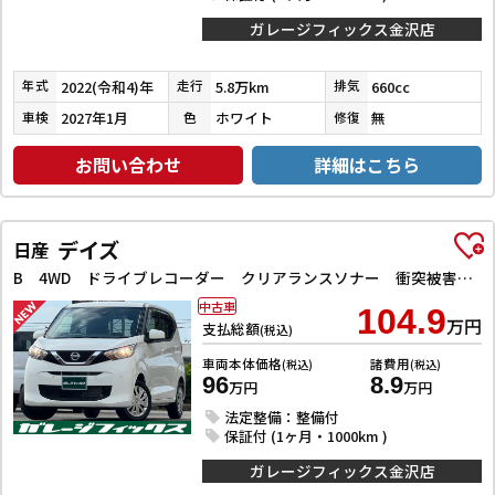
ガレージフィックス金沢店
2022(令和4)年
5.8万km
660cc
年式
走行
排気
2027年1月
ホワイト
無
車検
色
修復
お問い合わせ
詳細はこちら
デイズ
日産
B 4WD ドライブレコーダー クリアランスソナー 衝突被害軽減システム オートライト アイドリングストップ 電動格納ミラー シートヒーター ベンチシート CVT 盗難防止システム ABS ESC CD
中古車
104.9
万円
支払総額
(税込)
車両本体価格
諸費用
(税込)
(税込)
96
8.9
万円
万円
法定整備：整備付
保証付 (1ヶ月・1000km )
ガレージフィックス金沢店