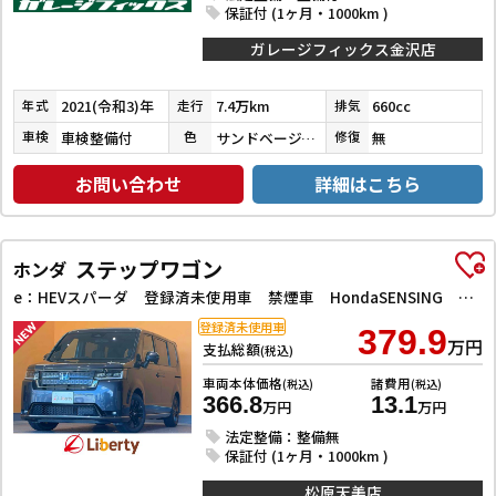
保証付 (1ヶ月・1000km )
ガレージフィックス金沢店
2021(令和3)年
7.4万km
660cc
年式
走行
排気
車検整備付
サンドベージュメタリック
無
車検
色
修復
お問い合わせ
詳細はこちら
ステップワゴン
ホンダ
e：HEVスパーダ 登録済未使用車 禁煙車 HondaSENSING 両側自動ドア アダプティブクルーズコントロール 電子パーキング パワーバックドア アダプティブクルーズコントロール ブラインドスポットモニター
登録済未使用車
379.9
万円
支払総額
(税込)
車両本体価格
諸費用
(税込)
(税込)
366.8
13.1
万円
万円
法定整備：整備無
保証付 (1ヶ月・1000km )
松原天美店