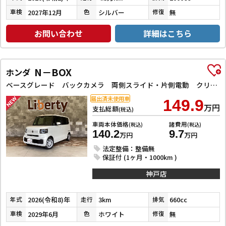
2027年12月
シルバー
無
車検
色
修復
お問い合わせ
詳細はこちら
N－BOX
ホンダ
ベースグレード バックカメラ 両側スライド・片側電動 クリアランスソナー オートライト スマートキー アイドリングストップ 電動格納ミラー シートヒーター ベンチシート CVT ABS ESC エアコン
届出済未使用車
149.9
万円
支払総額
(税込)
車両本体価格
諸費用
(税込)
(税込)
140.2
9.7
万円
万円
法定整備：整備無
保証付 (1ヶ月・1000km )
神戸店
2026(令和8)年
3km
660cc
年式
走行
排気
2029年6月
ホワイト
無
車検
色
修復