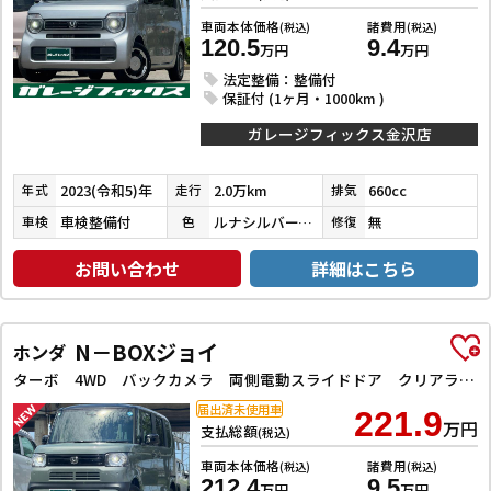
車両本体価格
諸費用
(税込)
(税込)
120.5
9.4
万円
万円
法定整備：整備付
保証付 (1ヶ月・1000km )
ガレージフィックス金沢店
2023(令和5)年
2.0万km
660cc
年式
走行
排気
車検整備付
ルナシルバーメタリック
無
車検
色
修復
お問い合わせ
詳細はこちら
N－BOXジョイ
ホンダ
ターボ 4WD バックカメラ 両側電動スライドドア クリアランスソナー オートクルーズコントロール レーンアシスト 衝突被害軽減システム オートライト LEDヘッドランプ スマートキー アイドリングストップ
届出済未使用車
221.9
万円
支払総額
(税込)
車両本体価格
諸費用
(税込)
(税込)
212.4
9.5
万円
万円