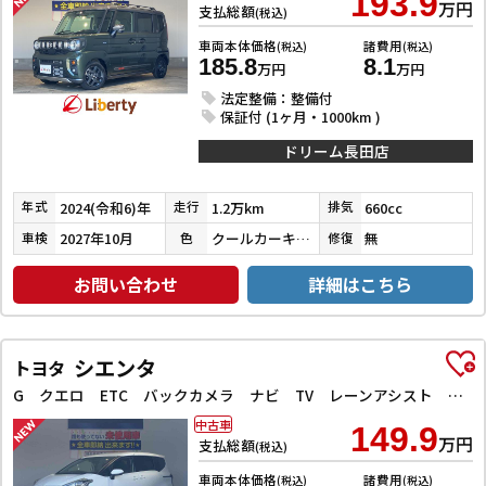
193.9
万円
支払総額
(税込)
車両本体価格
諸費用
(税込)
(税込)
185.8
8.1
万円
万円
法定整備：整備付
保証付 (1ヶ月・1000km )
ドリーム長田店
2024(令和6)年
1.2万km
660cc
年式
走行
排気
2027年10月
クールカーキパールメタリック／ガンメタリック
無
車検
色
修復
お問い合わせ
詳細はこちら
シエンタ
トヨタ
G クエロ ETC バックカメラ ナビ TV レーンアシスト 衝突被害軽減システム 両側電動スライドドア オートマチックハイビーム オートライト LEDヘッドランプ スマートキー アイドリングストップ
中古車
149.9
万円
支払総額
(税込)
車両本体価格
諸費用
(税込)
(税込)