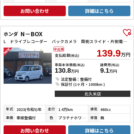
お問い合わせ
詳細はこちら
N－BOX
ホンダ
L ドライブレコーダー バックカメラ 両側スライド・片側電動 ナビ クリアランスソナー レーンアシスト 衝突被害軽減システム オートライト スマートキー アイドリングストップ 電動格納ミラー
中古車
139.9
万円
支払総額
(税込)
車両本体価格
諸費用
(税込)
(税込)
130.8
9.1
万円
万円
法定整備：整備付
保証付 (1ヶ月・1000km )
北久米店
2023(令和5)年
1.4万km
660cc
年式
走行
排気
車検整備付
プラチナホワイトパール
無
車検
色
修復
お問い合わせ
詳細はこちら