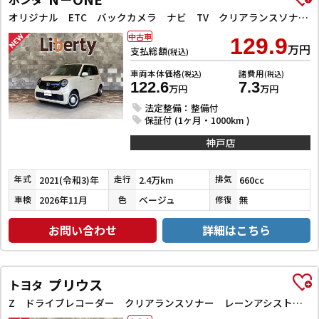
オリジナル ETC バックカメラ ナビ TV クリアランスソナー オートクルーズコントロール レーンアシスト 衝突被害軽減システム オートライト アイドリングストップ 電動格納ミラー CVT ESC USB
中古車
129.9
万円
支払総額
(税込)
車両本体価格
諸費用
(税込)
(税込)
122.6
7.3
万円
万円
法定整備：整備付
保証付 (1ヶ月・1000km )
神戸店
2021(令和3)年
2.4万km
660cc
年式
走行
排気
2026年11月
ベージュ
無
車検
色
修復
お問い合わせ
詳細はこちら
プリウス
トヨタ
Z ドライブレコーダー クリアランスソナー レーンアシスト オートクルーズコントロール パークアシスト 衝突被害軽減システム 全周囲カメラ ナビ TV アルミホイール オートマチックハイビーム