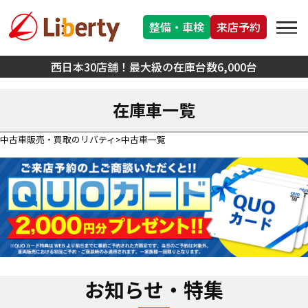
整備・車検
来店予約
西日本30店舗！最大級の在庫台数6,000台
在庫車一覧
中古車販売・買取のリバティ
中古車一覧
お知らせ・特集