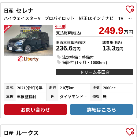
セレナ
日産
ハイウェイスターV プロパイロット 純正10インチナビ TV Bluetooth対応 アラウンドビューモニター 両側自動ドア 電子パーキング クルーズコントロール LEDヘッドライト 革巻きステアリング スマートキー
中古車
249.9
万円
支払総額
(税込)
車両本体価格
諸費用
(税込)
(税込)
236.6
13.3
万円
万円
法定整備：整備付
保証付 (1ヶ月・1000km )
ドリーム長田店
2021(令和3)年
2.0万km
2000cc
年式
走行
排気
車検整備付
ダイヤモンドブラックパール
無
車検
色
修復
お問い合わせ
詳細はこちら
ルークス
日産