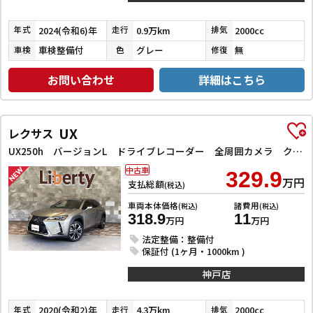
2024(令和6)年
0.9万km
2000cc
年式
走行
排気
車検整備付
グレー
無
車検
色
修復
お問い合わせ
詳細はこちら
UX
レクサス
UX250h バージョンL ドライブレコーダー 全周囲カメラ クリアランスソナー オートクルーズコントロール レーンアシスト パワーシート 衝突被害軽減システム ナビ TV オートマチックハイビーム オートライト
中古車
329.9
万円
支払総額
(税込)
車両本体価格
諸費用
(税込)
(税込)
318.9
11
万円
万円
法定整備：整備付
保証付 (1ヶ月・1000km )
神戸店
2020(令和2)年
4.3万km
2000cc
年式
走行
排気