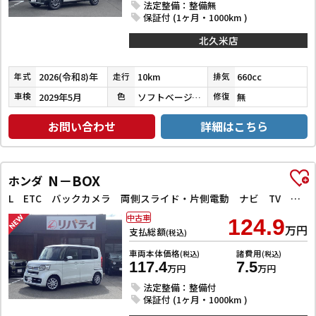
法定整備：整備無
保証付 (1ヶ月・1000km )
北久米店
2026(令和8)年
10km
660cc
年式
走行
排気
2029年5月
ソフトベージュメタリック
無
車検
色
修復
お問い合わせ
詳細はこちら
N－BOX
ホンダ
L ETC バックカメラ 両側スライド・片側電動 ナビ TV クリアランスソナー オートクルーズコントロール レーンアシスト 衝突被害軽減システム オートライト スマートキー アイドリングストップ
中古車
124.9
万円
支払総額
(税込)
車両本体価格
諸費用
(税込)
(税込)
117.4
7.5
万円
万円
法定整備：整備付
保証付 (1ヶ月・1000km )