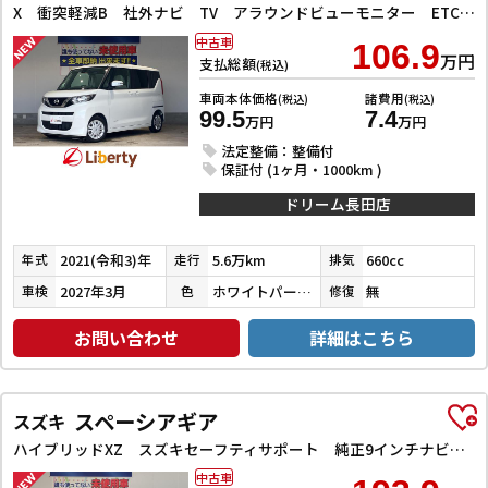
X 衝突軽減B 社外ナビ TV アラウンドビューモニター ETC 左パワースライドドア スマートキー プッシュスタート アイドリングストップ ステアリングスイッチ タッチパネルオートエアコン
中古車
106.9
万円
支払総額
(税込)
車両本体価格
諸費用
(税込)
(税込)
99.5
7.4
万円
万円
法定整備：整備付
保証付 (1ヶ月・1000km )
ドリーム長田店
2021(令和3)年
5.6万km
660cc
年式
走行
排気
2027年3月
ホワイトパール３コートパール
無
車検
色
修復
お問い合わせ
詳細はこちら
スペーシアギア
スズキ
ハイブリッドXZ スズキセーフティサポート 純正9インチナビ TV Bluetooth対応 全方位カメラ 両側自動ドア ヘッドアップディスプレイ アダプティブクルーズコントロール ステアリングヒーター LEDヘッドライ
中古車