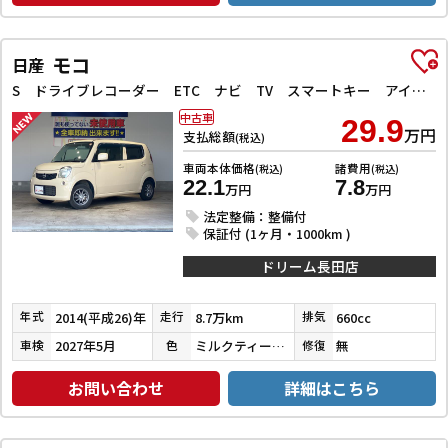
モコ
日産
S ドライブレコーダー ETC ナビ TV スマートキー アイドリングストップ ベンチシート CVT CD アルミホイール エアコン パワーウィンドウ
中古車
29.9
万円
支払総額
(税込)
車両本体価格
諸費用
(税込)
(税込)
22.1
7.8
万円
万円
法定整備：整備付
保証付 (1ヶ月・1000km )
ドリーム長田店
2014(平成26)年
8.7万km
660cc
年式
走行
排気
2027年5月
ミルクティーベージュメタリック
無
車検
色
修復
お問い合わせ
詳細はこちら