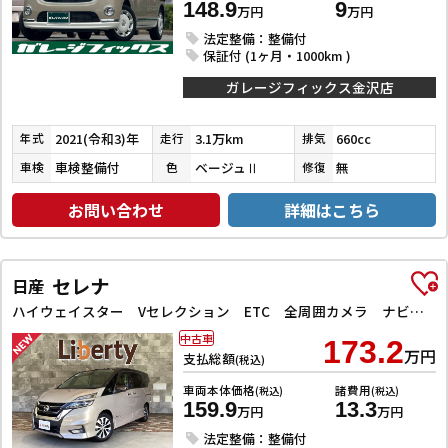
148.9
9
万円
万円
法定整備：整備付
保証付 (1ヶ月・1000km )
ガレージフィックス金沢店
2021(令和3)年
3.1万km
660cc
年式
走行
排気
車検整備付
ベージュⅡ
無
車検
色
修復
お問い合わせ
詳細はこちら
セレナ
日産
ハイウェイスター Vセレクション ETC 全周囲カメラ ナビ TV クリアランスソナー オートクルーズコントロール パークアシスト 衝突被害軽減システム 両側電動スライドドア オートライト LEDヘッドランプ スマートキー
中古車
173.2
万円
支払総額
(税込)
車両本体価格
諸費用
(税込)
(税込)
159.9
13.3
万円
万円
法定整備：整備付