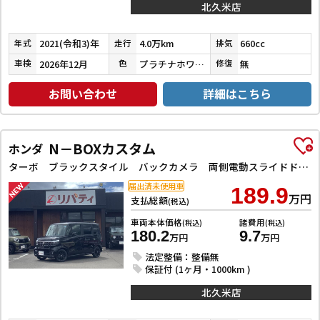
北久米店
2021(令和3)年
4.0万km
660cc
年式
走行
排気
2026年12月
プラチナホワイトパール
無
車検
色
修復
お問い合わせ
詳細はこちら
N－BOXカスタム
ホンダ
ターボ ブラックスタイル バックカメラ 両側電動スライドドア クリアランスソナー オートクルーズコントロール レーンアシスト オートライト スマートキー アイドリングストップ 電動格納ミラー シートヒーター CVT ESC
届出済未使用車
189.9
万円
支払総額
(税込)
車両本体価格
諸費用
(税込)
(税込)
180.2
9.7
万円
万円
法定整備：整備無
保証付 (1ヶ月・1000km )
北久米店