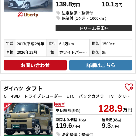
139.8
10.1
万円
万円
法定整備：整備付
保証付 (1ヶ月・1000km )
ドリーム長田店
2017(平成29)年
6.4万km
1500cc
年式
走行
排気
2026年12月
ホワイトパールクリスタルシャイン
無
車検
色
修復
お問い合わせ
詳細はこちら
タフト
ダイハツ
G 4WD ドライブレコーダー ETC バックカメラ TV クリアランスソナー レーンアシスト 衝突被害軽減システム オートライト LEDヘッドランプ ヘッドライトウォッシャー スマートキー
中古車
128.9
万円
支払総額
(税込)
車両本体価格
諸費用
(税込)
(税込)
119.6
9.3
万円
万円
法定整備：整備付