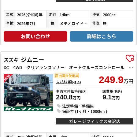
2026(令和8)年
14km
2000cc
年式
走行
排気
2029年7月
メテオロイドグレーメタリック
無
車検
色
修復
お問い合わせ
詳細はこちら
ジムニー
スズキ
XC 4WD クリアランスソナー オートクルーズコントロール レーンアシスト 衝突被害軽減システム オートライト LEDヘッドランプ ヘッドライトウォッシャー スマートキー アイドリングストップ
届出済未使用車
249.9
万円
支払総額
(税込)
車両本体価格
諸費用
(税込)
(税込)
240.8
9.1
万円
万円
法定整備：整備無
保証付 (1ヶ月・1000km )
ガレージフィックス金沢店
2026(令和8)年
7km
660cc
年式
走行
排気