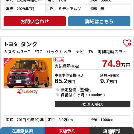
2029年7月
ミディアムグレー
無
車検
色
修復
お問い合わせ
詳細はこちら
タンク
トヨタ
カスタムG－T ETC バックカメラ ナビ TV 両側電動スライドドア クリアランスソナー オートクルーズコントロール 衝突被害軽減システム アルミホイール LEDヘッドランプ スマートキー
中古車
74.9
万円
支払総額
(税込)
車両本体価格
諸費用
(税込)
(税込)
65.2
9.7
万円
万円
法定整備：整備付
保証付 (1ヶ月・1000km )
松原天美店
2017(平成29)年
8.9万km
1000cc
年式
走行
排気
2026年12月
マゼンダベリーマイカメタリック／ブラックマイカメタリック
無
車検
色
修復
在庫車検索
来店予約
店舗情報