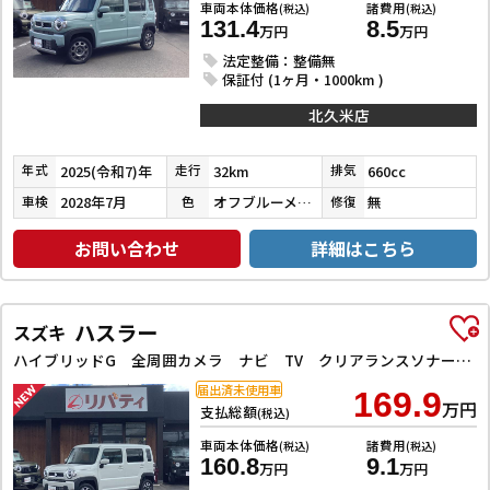
車両本体価格
諸費用
(税込)
(税込)
131.4
8.5
万円
万円
法定整備：整備無
保証付 (1ヶ月・1000km )
北久米店
2025(令和7)年
32km
660cc
年式
走行
排気
2028年7月
オフブルーメタリック
無
車検
色
修復
お問い合わせ
詳細はこちら
ハスラー
スズキ
ハイブリッドG 全周囲カメラ ナビ TV クリアランスソナー オートクルーズコントロール レーンアシスト 衝突被害軽減システム オートライト スマートキー アイドリングストップ 電動格納ミラー シートヒーター CVT
届出済未使用車
169.9
万円
支払総額
(税込)
車両本体価格
諸費用
(税込)
(税込)
160.8
9.1
万円
万円