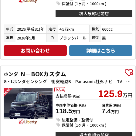
保証付 (1ヶ月・1000km )
堺大泉緑地前店
2019(平成31)年
4.5万km
660cc
年式
走行
排気
2028年5月
ブラックパール
無
車検
色
修復
お問い合わせ
詳細はこちら
N－BOXカスタム
ホンダ
G・Lホンダセンシング 衝突軽減B Panasonic社外ナビ TV Bカメラ ビルドインETC アダプティブクルーズコントロール 左パワースライドドア LEDヘッドライト フォグライト スマートキー プッシュスタート
中古車
125.9
万円
支払総額
(税込)
車両本体価格
諸費用
(税込)
(税込)
118.5
7.4
万円
万円
法定整備：整備付
保証付 (1ヶ月・1000km )
堺大泉緑地前店