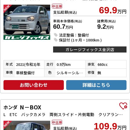
中古車
69.9
万円
支払総額
(税込)
車両本体価格
諸費用
(税込)
(税込)
60.7
9.2
万円
万円
法定整備：整備付
保証付 (1ヶ月・1000km )
ガレージフィックス金沢店
2021(令和3)年
0.9万km
660cc
年式
走行
排気
車検整備付
シルキーシルバーメタリック
無
車検
色
修復
お問い合わせ
詳細はこちら
N－BOX
ホンダ
L ETC バックカメラ 両側スライド・片側電動 クリアランスソナー オートクルーズコントロール レーンアシスト 衝突被害軽減システム オートライト スマートキー アイドリングストップ 電動格納ミラー
中古車
109.9
万円
支払総額
(税込)