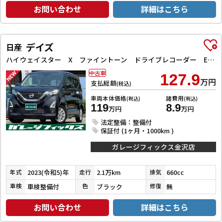
お問い合わせ
詳細はこちら
デイズ
日産
ハイウェイスター X ファイントーン ドライブレコーダー ETC 全周囲カメラ クリアランスソナー 衝突被害軽減システム オートライト LEDヘッドランプ スマートキー アイドリングストップ 電動格納ミラー ベンチシート CVT
中古車
127.9
万円
支払総額
(税込)
車両本体価格
諸費用
(税込)
(税込)
119
8.9
万円
万円
法定整備：整備付
保証付 (1ヶ月・1000km )
ガレージフィックス金沢店
2023(令和5)年
2.1万km
660cc
年式
走行
排気
車検整備付
ブラック
無
車検
色
修復
お問い合わせ
詳細はこちら