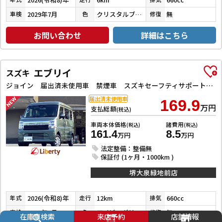
2029年7月
クリスタルブラックパール
無
車検
色
修復
お問い合わせ
詳細はこちら
エブリイ
スズキ
ジョイン 届出済未使用車 禁煙車 スズキセーフティサポート LEDヘッドライト 両側スライドドア スマートキー プッシュスタート 障害物センサー 運転席シートヒーター 電動格納ミラー
届出済未使用車
169.9
万円
支払総額
(税込)
車両本体価格
諸費用
(税込)
(税込)
161.4
8.5
万円
万円
法定整備：整備無
保証付 (1ヶ月・1000km )
堺大泉緑地前店
2026(令和8)年
12km
660cc
年式
走行
排気
2028年7月
アイビーグリーンメタリック
無
車検
色
修復
在庫車検索
来店予約
店舗情報