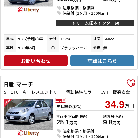
法定整備：整備無
保証付 (1ヶ月・1000km )
ドリーム熊本インター店
2026(令和8)年
13km
660cc
年式
走行
排気
2029年6月
ブラックパール
無
車検
色
修復
お問い合わせ
詳細はこちら
マーチ
日産
S ETC キーレスエントリー 電動格納ミラー CVT 衝突安全ボディ ABS ESC エアコン パワーステアリング パワーウィンドウ
中古車
34.9
万円
支払総額
(税込)
車両本体価格
諸費用
(税込)
(税込)
25.1
9.8
万円
万円
法定整備：整備付
保証付 (1ヶ月・1000km )