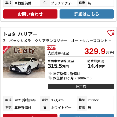
車検整備付
プラチナクォーツメタリック
無
車検
色
修復
お問い合わせ
詳細はこちら
ハリアー
トヨタ
Z バックカメラ クリアランスソナー オートクルーズコントロール レーンアシスト パワーシート 衝突被害軽減システム ナビ TV オートマチックハイビーム オートライト LEDヘッドランプ 電動リアゲート
中古車
329.9
万円
支払総額
(税込)
車両本体価格
諸費用
(税込)
(税込)
315.5
14.4
万円
万円
法定整備：整備付
保証付 (1ヶ月・1000km )
神戸店
2021(令和3)年
3.7万km
2000cc
年式
走行
排気
車検整備付
ホワイトパールクリスタルシャイン
無
車検
色
修復