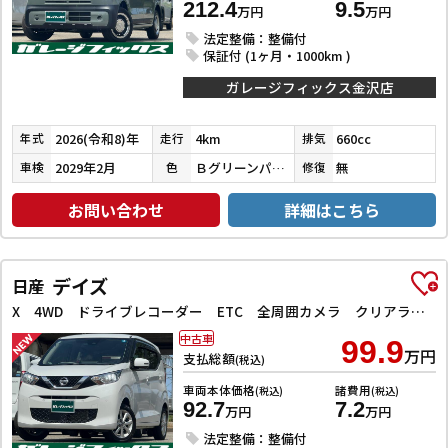
212.4
9.5
万円
万円
法定整備：整備付
保証付 (1ヶ月・1000km )
ガレージフィックス金沢店
2026(令和8)年
4km
660cc
年式
走行
排気
2029年2月
Ｂグリーンパール／ＣブラックＰ
無
車検
色
修復
お問い合わせ
詳細はこちら
デイズ
日産
X 4WD ドライブレコーダー ETC 全周囲カメラ クリアランスソナー 衝突被害軽減システム オートライト スマートキー アイドリングストップ 電動格納ミラー シートヒーター ベンチシート CVT
中古車
99.9
万円
支払総額
(税込)
車両本体価格
諸費用
(税込)
(税込)
92.7
7.2
万円
万円
法定整備：整備付