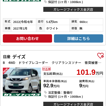
保証付 (1ヶ月・1000km )
ガレージフィックス金沢店
2022(令和4)年
5.8万km
660cc
年式
走行
排気
2027年1月
ホワイト
無
車検
色
修復
お問い合わせ
詳細はこちら
デイズ
日産
B 4WD ドライブレコーダー クリアランスソナー 衝突被害軽減システム オートライト アイドリングストップ 電動格納ミラー シートヒーター ベンチシート CVT 盗難防止システム ABS ESC CD
中古車
101.9
万円
支払総額
(税込)
車両本体価格
諸費用
(税込)
(税込)
92.9
9
万円
万円
法定整備：整備付
保証付 (1ヶ月・1000km )
ガレージフィックス金沢店