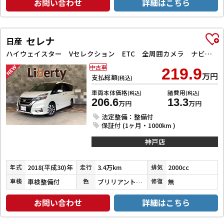
お問い合わせ
詳細はこちら
セレナ
日産
ハイウェイスター Vセレクション ETC 全周囲カメラ ナビ TV クリアランスソナー オートクルーズコントロール パークアシスト 衝突被害軽減システム 両側電動スライドドア オートライト LEDヘッドランプ
中古車
219.9
万円
支払総額
(税込)
車両本体価格
諸費用
(税込)
(税込)
206.6
13.3
万円
万円
法定整備：整備付
保証付 (1ヶ月・1000km )
神戸店
2018(平成30)年
3.4万km
2000cc
年式
走行
排気
車検整備付
ブリリアントホワイトパール３コートパール
無
車検
色
修復
お問い合わせ
詳細はこちら