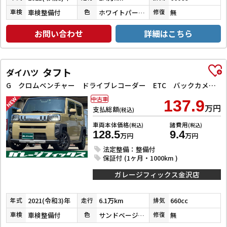
車検整備付
ホワイトパール３コートパール
無
車検
色
修復
お問い合わせ
詳細はこちら
タフト
ダイハツ
G クロムベンチャー ドライブレコーダー ETC バックカメラ ナビ TV クリアランスソナー 衝突被害軽減システム オートライト LEDヘッドランプ スマートキー アイドリングストップ 電動格納ミラー シートヒーター
中古車
137.9
万円
支払総額
(税込)
車両本体価格
諸費用
(税込)
(税込)
128.5
9.4
万円
万円
法定整備：整備付
保証付 (1ヶ月・1000km )
ガレージフィックス金沢店
2021(令和3)年
6.1万km
660cc
年式
走行
排気
車検整備付
サンドベージュメタリック
無
車検
色
修復