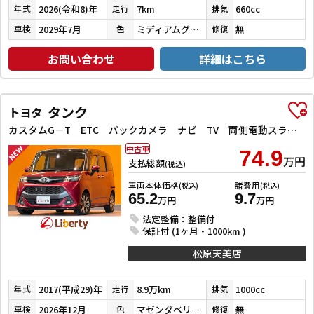
2026(令和8)年
7km
660cc
年式
走行
排気
2029年7月
ミディアムグレー
無
車検
色
修復
お問い合わせ
詳細はこちら
タンク
トヨタ
カスタムG－T ETC バックカメラ ナビ TV 両側電動スライドドア クリアランスソナー オートクルーズコントロール 衝突被害軽減システム アルミホイール LEDヘッドランプ スマートキー
中古車
74.9
万円
支払総額
(税込)
車両本体価格
諸費用
(税込)
(税込)
65.2
9.7
万円
万円
法定整備：整備付
保証付 (1ヶ月・1000km )
松原天美店
2017(平成29)年
8.9万km
1000cc
年式
走行
排気
2026年12月
マゼンダベリーマイカメタリック／ブラックマイカメタリック
無
車検
色
修復