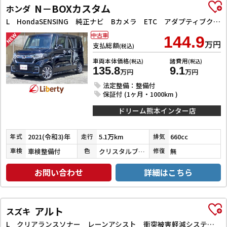
N－BOXカスタム
ホンダ
L HondaSENSING 純正ナビ Bカメラ ETC アダプティブクルーズコントロール 左パワースライドドア 前席シートヒーター LEDヘッドライト フォグライト スマートキー プッシュスタート
中古車
144.9
万円
支払総額
(税込)
車両本体価格
諸費用
(税込)
(税込)
135.8
9.1
万円
万円
法定整備：整備付
保証付 (1ヶ月・1000km )
ドリーム熊本インター店
2021(令和3)年
5.1万km
660cc
年式
走行
排気
車検整備付
クリスタルブラックパール
無
車検
色
修復
お問い合わせ
詳細はこちら
アルト
スズキ
L クリアランスソナー レーンアシスト 衝突被害軽減システム オートライト キーレスエントリー アイドリングストップ 電動格納ミラー シートヒーター CVT 盗難防止システム ABS ESC CD