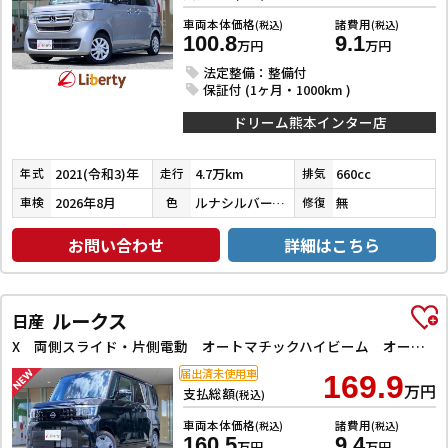
車両本体価格
諸費用
(税込)
(税込)
100.8
9.1
万円
万円
法定整備：整備付
保証付 (1ヶ月・1000km )
ドリーム熊本インター店
2021(令和3)年
4.7万km
660cc
年式
走行
排気
2026年8月
ルナシルバーメタリック
無
車検
色
修復
お問い合わせ
詳細はこちら
ルークス
日産
X 両側スライド・片側電動 オートマチックハイビーム オートライト スマートキー アイドリングストップ 電動格納ミラー ベンチシート CVT USB エアコン パワーステアリング パワーウィンドウ
届出済未使用車
169.9
万円
支払総額
(税込)
車両本体価格
諸費用
(税込)
(税込)
160.5
9.4
万円
万円