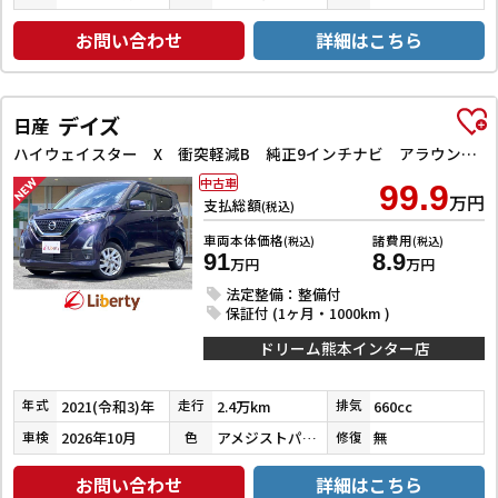
お問い合わせ
詳細はこちら
デイズ
日産
ハイウェイスター X 衝突軽減B 純正9インチナビ アラウンドビューモニター ETC LEDヘッドライト フォグライト スマートキー プッシュスタート アイドリングストップ 革巻きステアリング オートエアコン
中古車
99.9
万円
支払総額
(税込)
車両本体価格
諸費用
(税込)
(税込)
91
8.9
万円
万円
法定整備：整備付
保証付 (1ヶ月・1000km )
ドリーム熊本インター店
2021(令和3)年
2.4万km
660cc
年式
走行
排気
2026年10月
アメジストパープルパールメタリック
無
車検
色
修復
お問い合わせ
詳細はこちら