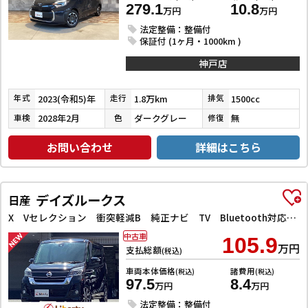
279.1
10.8
万円
万円
法定整備：整備付
保証付 (1ヶ月・1000km )
神戸店
2023(令和5)年
1.8万km
1500cc
年式
走行
排気
2028年2月
ダークグレー
無
車検
色
修復
お問い合わせ
詳細はこちら
デイズルークス
日産
X Vセレクション 衝突軽減B 純正ナビ TV Bluetooth対応 アラウンドビューモニター 両側自動ドア 革巻きステアリング HIDヘッドライト フォグライト スマートキー プッシュスタート アイドリングストップ
中古車
105.9
万円
支払総額
(税込)
車両本体価格
諸費用
(税込)
(税込)
97.5
8.4
万円
万円
法定整備：整備付