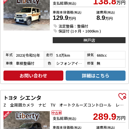
138.8
万円
支払総額
(税込)
車両本体価格
諸費用
(税込)
(税込)
129.9
8.9
万円
万円
法定整備：整備付
保証付 (1ヶ月・1000km )
神戸店
2023(令和5)年
5.0万km
660cc
年式
走行
排気
車検整備付
シフォンアイボリーメタリック
無
車検
色
修復
お問い合わせ
詳細はこちら
シエンタ
トヨタ
Z 全周囲カメラ ナビ TV オートクルーズコントロール レーンアシスト 衝突被害軽減システム 両側電動スライドドア オートマチックハイビーム オートライト LEDヘッドランプ スマートキー
中古車
289.9
万円
支払総額
(税込)
車両本体価格
諸費用
(税込)
(税込)