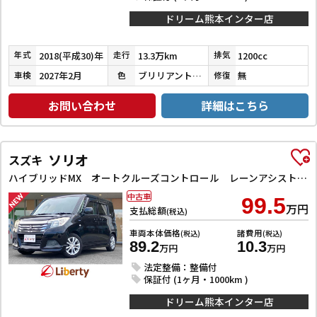
ドリーム熊本インター店
2018(平成30)年
13.3万km
1200cc
年式
走行
排気
2027年2月
ブリリアントシルバー
無
車検
色
修復
お問い合わせ
詳細はこちら
ソリオ
スズキ
ハイブリッドMX オートクルーズコントロール レーンアシスト 衝突被害軽減システム 両側スライド・片側電動 スマートキー アイドリングストップ 電動格納ミラー シートヒーター ウォークスルー CVT アルミホイール
中古車
99.5
万円
支払総額
(税込)
車両本体価格
諸費用
(税込)
(税込)
89.2
10.3
万円
万円
法定整備：整備付
保証付 (1ヶ月・1000km )
ドリーム熊本インター店