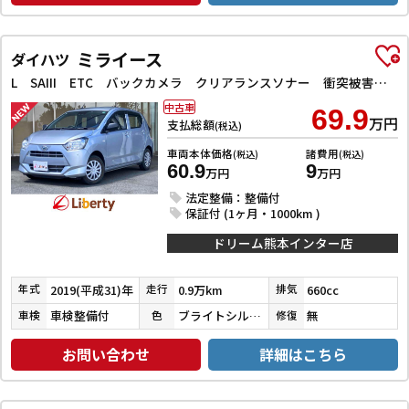
ミライース
ダイハツ
L SAIII ETC バックカメラ クリアランスソナー 衝突被害軽減システム オートマチックハイビーム キーレスエントリー アイドリングストップ CVT ESC エアコン パワーウィンドウ
中古車
69.9
万円
支払総額
(税込)
車両本体価格
諸費用
(税込)
(税込)
60.9
9
万円
万円
法定整備：整備付
保証付 (1ヶ月・1000km )
ドリーム熊本インター店
2019(平成31)年
0.9万km
660cc
年式
走行
排気
車検整備付
ブライトシルバーメタリック
無
車検
色
修復
お問い合わせ
詳細はこちら