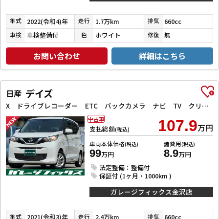
2022(令和4)年
1.7万km
660cc
年式
走行
排気
車検整備付
ホワイト
無
車検
色
修復
お問い合わせ
詳細はこちら
デイズ
日産
X ドライブレコーダー ETC バックカメラ ナビ TV クリアランスソナー 衝突被害軽減システム オートライト スマートキー アイドリングストップ 電動格納ミラー ベンチシート CVT 盗難防止システム
中古車
107.9
万円
支払総額
(税込)
車両本体価格
諸費用
(税込)
(税込)
99
8.9
万円
万円
法定整備：整備付
保証付 (1ヶ月・1000km )
ガレージフィックス金沢店
2021(令和3)年
2.4万km
660cc
年式
走行
排気