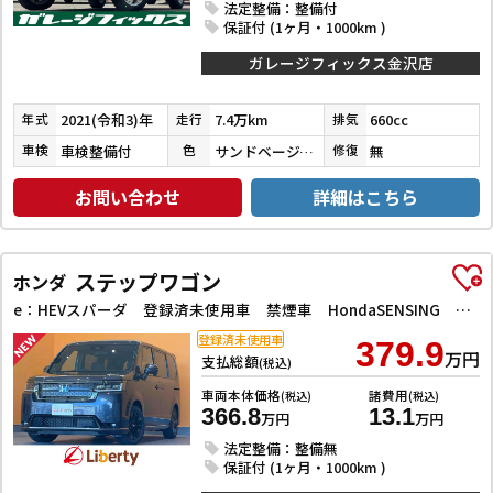
法定整備：整備付
保証付 (1ヶ月・1000km )
ガレージフィックス金沢店
2021(令和3)年
7.4万km
660cc
年式
走行
排気
車検整備付
サンドベージュメタリック
無
車検
色
修復
お問い合わせ
詳細はこちら
ステップワゴン
ホンダ
e：HEVスパーダ 登録済未使用車 禁煙車 HondaSENSING 両側自動ドア アダプティブクルーズコントロール 電子パーキング パワーバックドア アダプティブクルーズコントロール ブラインドスポットモニター
登録済未使用車
379.9
万円
支払総額
(税込)
車両本体価格
諸費用
(税込)
(税込)
366.8
13.1
万円
万円
法定整備：整備無
保証付 (1ヶ月・1000km )