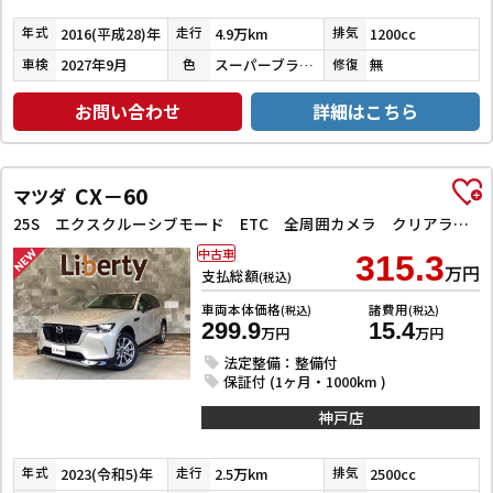
2016(平成28)年
4.9万km
1200cc
年式
走行
排気
2027年9月
スーパーブラックパール
無
車検
色
修復
お問い合わせ
詳細はこちら
CX－60
マツダ
25S エクスクルーシブモード ETC 全周囲カメラ クリアランスソナー オートクルーズコントロール レーンアシスト パワーシート 衝突被害軽減システム サンルーフ TV オートマチックハイビーム オートライト 電動リアゲート
中古車
315.3
万円
支払総額
(税込)
車両本体価格
諸費用
(税込)
(税込)
299.9
15.4
万円
万円
法定整備：整備付
保証付 (1ヶ月・1000km )
神戸店
2023(令和5)年
2.5万km
2500cc
年式
走行
排気