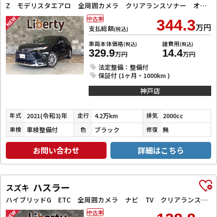
Z モデリスタエアロ 全周囲カメラ クリアランスソナー オートクルーズコントロール レーンアシスト パワーシート 衝突被害軽減システム ナビ TV オートマチックハイビーム オートライト LEDヘッドラン
中古車
344.3
万円
支払総額
(税込)
車両本体価格
諸費用
(税込)
(税込)
329.9
14.4
万円
万円
法定整備：整備付
保証付 (1ヶ月・1000km )
神戸店
2021(令和3)年
4.2万km
2000cc
年式
走行
排気
車検整備付
ブラック
無
車検
色
修復
お問い合わせ
詳細はこちら
ハスラー
スズキ
ハイブリッドG ETC 全周囲カメラ ナビ TV クリアランスソナー オートクルーズコントロール レーンアシスト 衝突被害軽減システム オートライト スマートキー アイドリングストップ
中古車