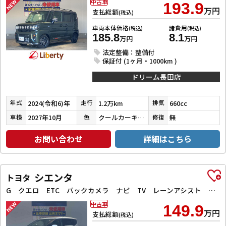
中古車
193.9
万円
支払総額
(税込)
車両本体価格
諸費用
(税込)
(税込)
185.8
8.1
万円
万円
法定整備：整備付
保証付 (1ヶ月・1000km )
ドリーム長田店
2024(令和6)年
1.2万km
660cc
年式
走行
排気
2027年10月
クールカーキパールメタリック／ガンメタリック
無
車検
色
修復
お問い合わせ
詳細はこちら
シエンタ
トヨタ
G クエロ ETC バックカメラ ナビ TV レーンアシスト 衝突被害軽減システム 両側電動スライドドア オートマチックハイビーム オートライト LEDヘッドランプ スマートキー アイドリングストップ
中古車
149.9
万円
支払総額
(税込)