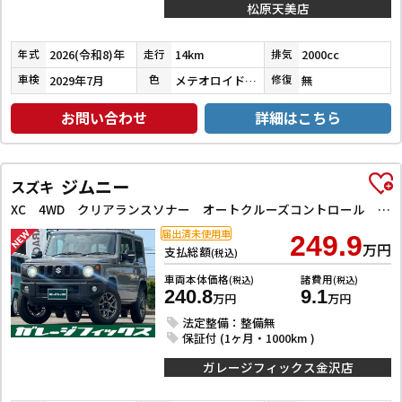
松原天美店
2026(令和8)年
14km
2000cc
年式
走行
排気
2029年7月
メテオロイドグレーメタリック
無
車検
色
修復
お問い合わせ
詳細はこちら
ジムニー
スズキ
XC 4WD クリアランスソナー オートクルーズコントロール レーンアシスト 衝突被害軽減システム オートライト LEDヘッドランプ ヘッドライトウォッシャー スマートキー アイドリングストップ
届出済未使用車
249.9
万円
支払総額
(税込)
車両本体価格
諸費用
(税込)
(税込)
240.8
9.1
万円
万円
法定整備：整備無
保証付 (1ヶ月・1000km )
ガレージフィックス金沢店