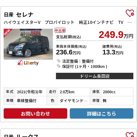
セレナ
日産
ハイウェイスターV プロパイロット 純正10インチナビ TV Bluetooth対応 アラウンドビューモニター 両側自動ドア 電子パーキング クルーズコントロール LEDヘッドライト 革巻きステアリング スマートキー
中古車
249.9
万円
支払総額
(税込)
車両本体価格
諸費用
(税込)
(税込)
236.6
13.3
万円
万円
法定整備：整備付
保証付 (1ヶ月・1000km )
ドリーム長田店
2021(令和3)年
2.0万km
2000cc
年式
走行
排気
車検整備付
ダイヤモンドブラックパール
無
車検
色
修復
お問い合わせ
詳細はこちら
ルークス
日産