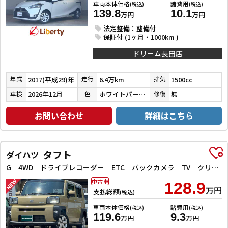
車両本体価格
諸費用
(税込)
(税込)
139.8
10.1
万円
万円
法定整備：整備付
保証付 (1ヶ月・1000km )
ドリーム長田店
2017(平成29)年
6.4万km
1500cc
年式
走行
排気
2026年12月
ホワイトパールクリスタルシャイン
無
車検
色
修復
お問い合わせ
詳細はこちら
タフト
ダイハツ
G 4WD ドライブレコーダー ETC バックカメラ TV クリアランスソナー レーンアシスト 衝突被害軽減システム オートライト LEDヘッドランプ ヘッドライトウォッシャー スマートキー
中古車
128.9
万円
支払総額
(税込)
車両本体価格
諸費用
(税込)
(税込)
119.6
9.3
万円
万円