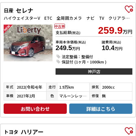
セレナ
日産
ハイウェイスターV ETC 全周囲カメラ ナビ TV クリアランスソナー オートクルーズコントロール 衝突被害軽減システム 両側電動スライドドア オートライト LEDヘッドランプ スマートキー
中古車
259.9
万円
支払総額
(税込)
車両本体価格
諸費用
(税込)
(税込)
249.5
10.4
万円
万円
法定整備：整備付
保証付 (1ヶ月・1000km )
神戸店
2022(令和4)年
1.9万km
2000cc
年式
走行
排気
2027年2月
マルーンレッドマルチフレックスパールメタリック
無
車検
色
修復
お問い合わせ
詳細はこちら
ハリアー
トヨタ