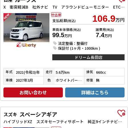
X 衝突軽減B 社外ナビ TV アラウンドビューモニター ETC 左パワースライドドア スマートキー プッシュスタート アイドリングストップ ステアリングスイッチ タッチパネルオートエアコン
中古車
106.9
万円
支払総額
(税込)
車両本体価格
諸費用
(税込)
(税込)
99.5
7.4
万円
万円
法定整備：整備付
保証付 (1ヶ月・1000km )
ドリーム長田店
2021(令和3)年
5.6万km
660cc
年式
走行
排気
2027年3月
ホワイトパール３コートパール
無
車検
色
修復
お問い合わせ
詳細はこちら
スペーシアギア
スズキ
ハイブリッドXZ スズキセーフティサポート 純正9インチナビ TV Bluetooth対応 全方位カメラ 両側自動ドア ヘッドアップディスプレイ アダプティブクルーズコントロール ステアリングヒーター LEDヘッドライ