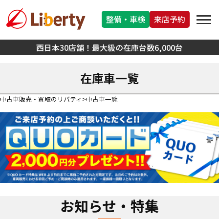
整備・車検
来店予約
西日本30店舗！最大級の在庫台数6,000台
在庫車一覧
中古車販売・買取のリバティ
中古車一覧
お知らせ・特集