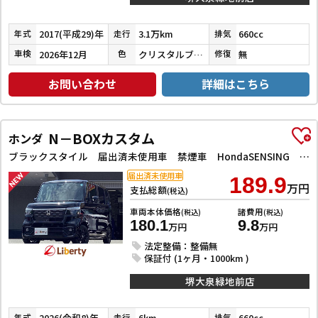
2017(平成29)年
3.1万km
660cc
年式
走行
排気
2026年12月
クリスタルブラックパール
無
車検
色
修復
お問い合わせ
詳細はこちら
N－BOXカスタム
ホンダ
ブラックスタイル 届出済未使用車 禁煙車 HondaSENSING 両側自動ドア アダプティブクルーズコントロール 電子パーキング 前席シートヒーター LEDヘッドライト スマートキー プッシュスタート 純正アルミ
届出済未使用車
189.9
万円
支払総額
(税込)
車両本体価格
諸費用
(税込)
(税込)
180.1
9.8
万円
万円
法定整備：整備無
保証付 (1ヶ月・1000km )
堺大泉緑地前店
2026(令和8)年
6km
660cc
年式
走行
排気