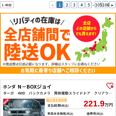
..
◂
1
2
3
4
5
105
106
▸
1-40台
N－BOXジョイ
ホンダ
ターボ 4WD バックカメラ 両側電動スライドドア クリアランスソナー オートクルーズコントロール レーンアシスト 衝突被害軽減システム オートライト LEDヘッドランプ スマートキー アイドリングストップ
届出済未使用車
221.9
万円
支払総額
(税込)
車両本体価格
諸費用
(税込)
(税込)