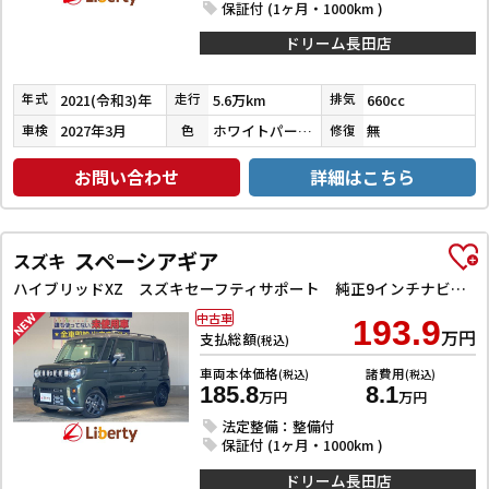
保証付 (1ヶ月・1000km )
ドリーム長田店
2021(令和3)年
5.6万km
660cc
年式
走行
排気
2027年3月
ホワイトパール３コートパール
無
車検
色
修復
お問い合わせ
詳細はこちら
スペーシアギア
スズキ
ハイブリッドXZ スズキセーフティサポート 純正9インチナビ TV Bluetooth対応 全方位カメラ 両側自動ドア ヘッドアップディスプレイ アダプティブクルーズコントロール ステアリングヒーター LEDヘッドライ
中古車
193.9
万円
支払総額
(税込)
車両本体価格
諸費用
(税込)
(税込)
185.8
8.1
万円
万円
法定整備：整備付
保証付 (1ヶ月・1000km )
ドリーム長田店