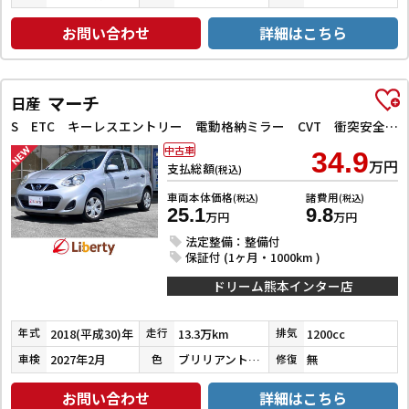
お問い合わせ
詳細はこちら
マーチ
日産
S ETC キーレスエントリー 電動格納ミラー CVT 衝突安全ボディ ABS ESC エアコン パワーステアリング パワーウィンドウ
中古車
34.9
万円
支払総額
(税込)
車両本体価格
諸費用
(税込)
(税込)
25.1
9.8
万円
万円
法定整備：整備付
保証付 (1ヶ月・1000km )
ドリーム熊本インター店
2018(平成30)年
13.3万km
1200cc
年式
走行
排気
2027年2月
ブリリアントシルバー
無
車検
色
修復
お問い合わせ
詳細はこちら