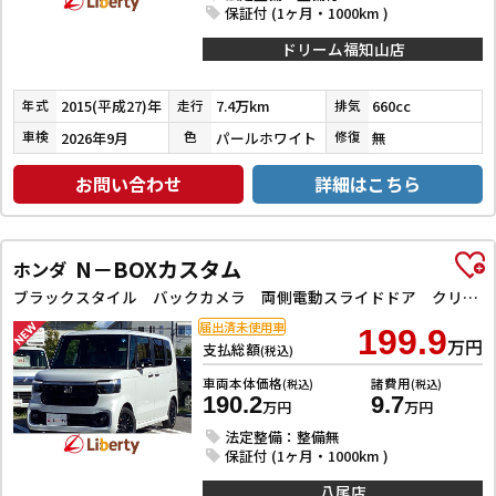
保証付 (1ヶ月・1000km )
ドリーム福知山店
2015(平成27)年
7.4万km
660cc
年式
走行
排気
2026年9月
パールホワイト
無
車検
色
修復
お問い合わせ
詳細はこちら
N－BOXカスタム
ホンダ
ブラックスタイル バックカメラ 両側電動スライドドア クリアランスソナー オートクルーズコントロール レーンアシスト 衝突被害軽減システム オートライト LEDヘッドランプ スマートキー アイドリングストップ
届出済未使用車
199.9
万円
支払総額
(税込)
車両本体価格
諸費用
(税込)
(税込)
190.2
9.7
万円
万円
法定整備：整備無
保証付 (1ヶ月・1000km )
八尾店