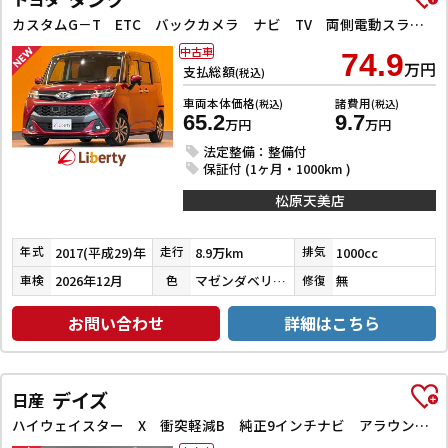
カスタムG－T ETC バックカメラ ナビ TV 両側電動スライドドア クリアランスソナー オートクルーズコントロール 衝突被害軽減システム アルミホイール LEDヘッドランプ スマートキー
中古車
74.9
万円
支払総額
(税込)
車両本体価格
諸費用
(税込)
(税込)
65.2
9.7
万円
万円
法定整備：整備付
保証付 (1ヶ月・1000km )
松原天美店
2017(平成29)年
8.9万km
1000cc
年式
走行
排気
2026年12月
マゼンダベリーマイカメタリック／ブラックマイカメタリック
無
車検
色
修復
お問い合わせ
詳細はこちら
デイズ
日産
ハイウェイスター X 衝突軽減B 純正9インチナビ アラウンドビューモニター ETC LEDヘッドライト フォグライト スマートキー プッシュスタート アイドリングストップ 革巻きステアリング オートエアコン