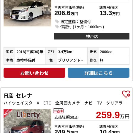
車両本体価格
諸費用
(税込)
(税込)
206.6
13.3
万円
万円
法定整備：整備付
保証付 (1ヶ月・1000km )
神戸店
2018(平成30)年
3.4万km
2000cc
年式
走行
排気
車検整備付
ブリリアントホワイトパール３コートパール
無
車検
色
修復
お問い合わせ
詳細はこちら
セレナ
日産
ハイウェイスターV ETC 全周囲カメラ ナビ TV クリアランスソナー オートクルーズコントロール 衝突被害軽減システム 両側電動スライドドア オートライト LEDヘッドランプ スマートキー
中古車
259.9
万円
支払総額
(税込)
車両本体価格
諸費用
(税込)
(税込)
249.5
10.4
万円
万円