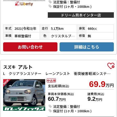
法定整備：整備付
保証付 (1ヶ月・1000km )
ドリーム熊本インター店
2021(令和3)年
5.1万km
660cc
年式
走行
排気
車検整備付
クリスタルブラックパール
無
車検
色
修復
お問い合わせ
詳細はこちら
アルト
スズキ
L クリアランスソナー レーンアシスト 衝突被害軽減システム オートライト キーレスエントリー アイドリングストップ 電動格納ミラー シートヒーター CVT 盗難防止システム ABS ESC CD
中古車
69.9
万円
支払総額
(税込)
車両本体価格
諸費用
(税込)
(税込)
60.7
9.2
万円
万円
法定整備：整備付
保証付 (1ヶ月・1000km )