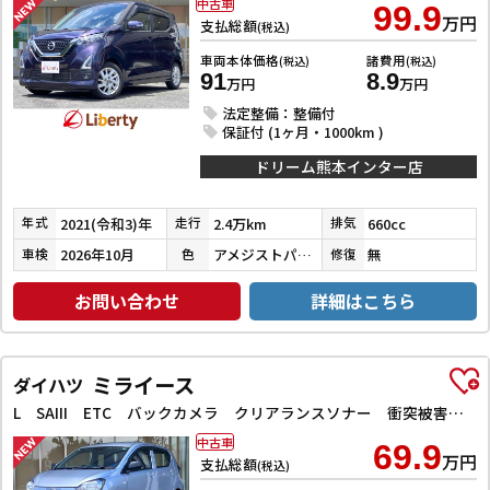
中古車
99.9
万円
支払総額
(税込)
車両本体価格
諸費用
(税込)
(税込)
91
8.9
万円
万円
法定整備：整備付
保証付 (1ヶ月・1000km )
ドリーム熊本インター店
2021(令和3)年
2.4万km
660cc
年式
走行
排気
2026年10月
アメジストパープルパールメタリック
無
車検
色
修復
お問い合わせ
詳細はこちら
ミライース
ダイハツ
L SAIII ETC バックカメラ クリアランスソナー 衝突被害軽減システム オートマチックハイビーム キーレスエントリー アイドリングストップ CVT ESC エアコン パワーウィンドウ
中古車
69.9
万円
支払総額
(税込)