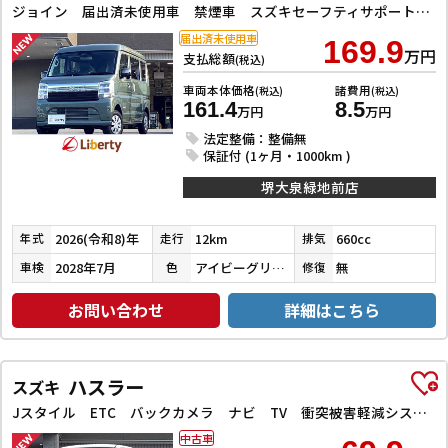
ジョイン 届出済未使用車 禁煙車 スズキセーフティサポート LEDヘッドライト 両側スライドドア スマートキー プッシュスタート 障害物センサー 運転席シートヒーター 電動格納ミラー
届出済未使用車
169.9
万円
支払総額
(税込)
車両本体価格
諸費用
(税込)
(税込)
161.4
8.5
万円
万円
法定整備：整備無
保証付 (1ヶ月・1000km )
堺大泉緑地前店
2026(令和8)年
12km
660cc
年式
走行
排気
2028年7月
アイビーグリーンメタリック
無
車検
色
修復
お問い合わせ
詳細はこちら
ハスラー
スズキ
Jスタイル ETC バックカメラ ナビ TV 衝突被害軽減システム オートライト スマートキー アイドリングストップ 電動格納ミラー シートヒーター ベンチシート CVT ESC CD DVD再生
中古車