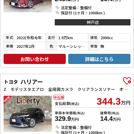
法定整備：整備付
保証付 (1ヶ月・1000km )
神戸店
2022(令和4)年
1.9万km
2000cc
年式
走行
排気
2027年2月
マルーンレッドマルチフレックスパールメタリック
無
車検
色
修復
お問い合わせ
詳細はこちら
ハリアー
トヨタ
Z モデリスタエアロ 全周囲カメラ クリアランスソナー オートクルーズコントロール レーンアシスト パワーシート 衝突被害軽減システム ナビ TV オートマチックハイビーム オートライト LEDヘッドラン
中古車
344.3
万円
支払総額
(税込)
車両本体価格
諸費用
(税込)
(税込)
329.9
14.4
万円
万円
法定整備：整備付
保証付 (1ヶ月・1000km )