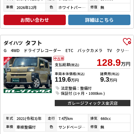
2026年12月
ホワイトパールクリスタルシャイン
無
車検
色
修復
お問い合わせ
詳細はこちら
タフト
ダイハツ
G 4WD ドライブレコーダー ETC バックカメラ TV クリアランスソナー レーンアシスト 衝突被害軽減システム オートライト LEDヘッドランプ ヘッドライトウォッシャー スマートキー
中古車
128.9
万円
支払総額
(税込)
車両本体価格
諸費用
(税込)
(税込)
119.6
9.3
万円
万円
法定整備：整備付
保証付 (1ヶ月・1000km )
ガレージフィックス金沢店
2021(令和3)年
7.4万km
660cc
年式
走行
排気
車検整備付
サンドベージュメタリック
無
車検
色
修復