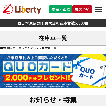
整備・車検
来店予約
西日本30店舗！最大級の在庫台数6,000台
在庫車一覧
中古車販売・買取のリバティ
中古車一覧
お知らせ・特集