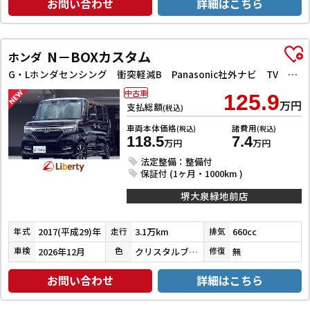
お問い合わせ
詳細はこちら
N－BOXカスタム
ホンダ
G・Lホンダセンシング 衝突軽減B Panasonic社外ナビ TV Bカメラ ビルドインETC アダプティブクルーズコントロール 左パワースライドドア LEDヘッドライト フォグライト スマートキー プッシュスタート
中古車
125.9
万円
支払総額
(税込)
車両本体価格
諸費用
(税込)
(税込)
118.5
7.4
万円
万円
法定整備：整備付
保証付 (1ヶ月・1000km )
堺大泉緑地前店
2017(平成29)年
3.1万km
660cc
年式
走行
排気
2026年12月
クリスタルブラックパール
無
車検
色
修復
お問い合わせ
詳細はこちら