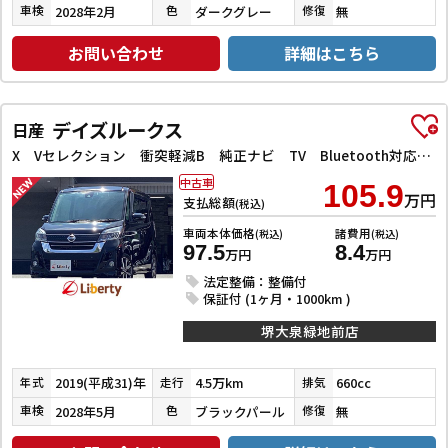
2028年2月
ダークグレー
無
車検
色
修復
お問い合わせ
詳細はこちら
デイズルークス
日産
X Vセレクション 衝突軽減B 純正ナビ TV Bluetooth対応 アラウンドビューモニター 両側自動ドア 革巻きステアリング HIDヘッドライト フォグライト スマートキー プッシュスタート アイドリングストップ
中古車
105.9
万円
支払総額
(税込)
車両本体価格
諸費用
(税込)
(税込)
97.5
8.4
万円
万円
法定整備：整備付
保証付 (1ヶ月・1000km )
堺大泉緑地前店
2019(平成31)年
4.5万km
660cc
年式
走行
排気
2028年5月
ブラックパール
無
車検
色
修復