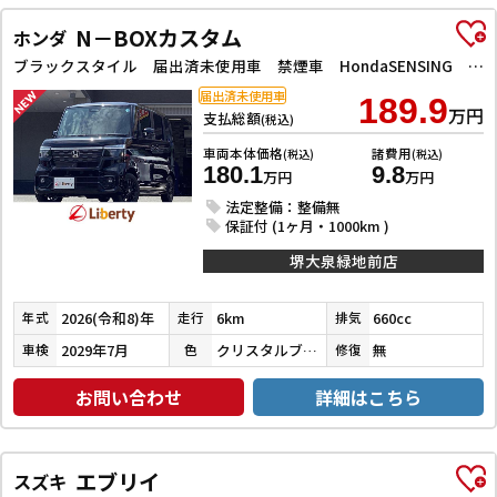
N－BOXカスタム
ホンダ
ブラックスタイル 届出済未使用車 禁煙車 HondaSENSING 両側自動ドア アダプティブクルーズコントロール 電子パーキング 前席シートヒーター LEDヘッドライト スマートキー プッシュスタート 純正アルミ
届出済未使用車
189.9
万円
支払総額
(税込)
車両本体価格
諸費用
(税込)
(税込)
180.1
9.8
万円
万円
法定整備：整備無
保証付 (1ヶ月・1000km )
堺大泉緑地前店
2026(令和8)年
6km
660cc
年式
走行
排気
2029年7月
クリスタルブラックパール
無
車検
色
修復
お問い合わせ
詳細はこちら
エブリイ
スズキ