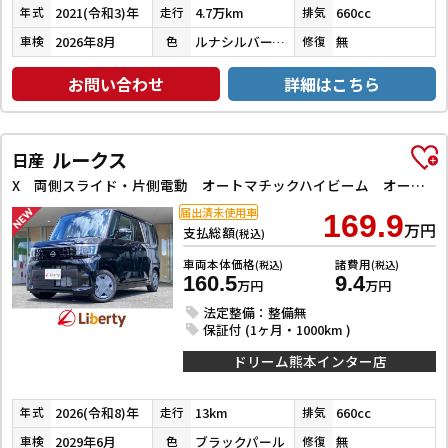
2021(令和3)年
4.7万km
660cc
年式
走行
排気
2026年8月
ルナシルバーメタリック
無
車検
色
修復
お問い合わせ
詳細はこちら
ルークス
日産
X 両側スライド・片側電動 オートマチックハイビーム オートライト スマートキー アイドリングストップ 電動格納ミラー ベンチシート CVT USB エアコン パワーステアリング パワーウィンドウ
届出済未使用車
169.9
万円
支払総額
(税込)
車両本体価格
諸費用
(税込)
(税込)
160.5
9.4
万円
万円
法定整備：整備無
保証付 (1ヶ月・1000km )
ドリーム熊本インター店
2026(令和8)年
13km
660cc
年式
走行
排気
2029年6月
ブラックパール
無
車検
色
修復