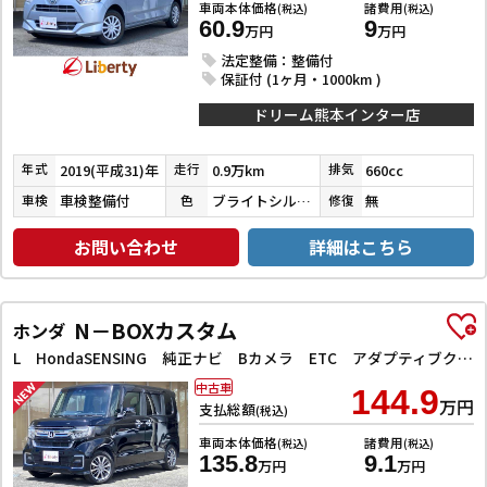
車両本体価格
諸費用
(税込)
(税込)
60.9
9
万円
万円
法定整備：整備付
保証付 (1ヶ月・1000km )
ドリーム熊本インター店
2019(平成31)年
0.9万km
660cc
年式
走行
排気
車検整備付
ブライトシルバーメタリック
無
車検
色
修復
お問い合わせ
詳細はこちら
N－BOXカスタム
ホンダ
L HondaSENSING 純正ナビ Bカメラ ETC アダプティブクルーズコントロール 左パワースライドドア 前席シートヒーター LEDヘッドライト フォグライト スマートキー プッシュスタート
中古車
144.9
万円
支払総額
(税込)
車両本体価格
諸費用
(税込)
(税込)
135.8
9.1
万円
万円