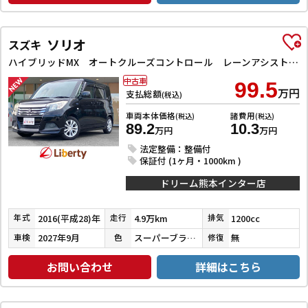
ソリオ
スズキ
ハイブリッドMX オートクルーズコントロール レーンアシスト 衝突被害軽減システム 両側スライド・片側電動 スマートキー アイドリングストップ 電動格納ミラー シートヒーター ウォークスルー CVT アルミホイール
中古車
99.5
万円
支払総額
(税込)
車両本体価格
諸費用
(税込)
(税込)
89.2
10.3
万円
万円
法定整備：整備付
保証付 (1ヶ月・1000km )
ドリーム熊本インター店
2016(平成28)年
4.9万km
1200cc
年式
走行
排気
2027年9月
スーパーブラックパール
無
車検
色
修復
お問い合わせ
詳細はこちら