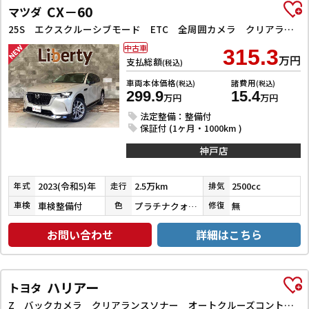
CX－60
マツダ
25S エクスクルーシブモード ETC 全周囲カメラ クリアランスソナー オートクルーズコントロール レーンアシスト パワーシート 衝突被害軽減システム サンルーフ TV オートマチックハイビーム オートライト 電動リアゲート
中古車
315.3
万円
支払総額
(税込)
車両本体価格
諸費用
(税込)
(税込)
299.9
15.4
万円
万円
法定整備：整備付
保証付 (1ヶ月・1000km )
神戸店
2023(令和5)年
2.5万km
2500cc
年式
走行
排気
車検整備付
プラチナクォーツメタリック
無
車検
色
修復
お問い合わせ
詳細はこちら
ハリアー
トヨタ
Z バックカメラ クリアランスソナー オートクルーズコントロール レーンアシスト パワーシート 衝突被害軽減システム ナビ TV オートマチックハイビーム オートライト LEDヘッドランプ 電動リアゲート