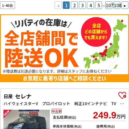
..
◂
1
2
3
4
5
107
108
▸
1-40台
セレナ
日産
ハイウェイスターV プロパイロット 純正10インチナビ TV Bluetooth対応 アラウンドビューモニター 両側自動ドア 電子パーキング クルーズコントロール LEDヘッドライト 革巻きステアリング スマートキー
中古車
249.9
万円
支払総額
(税込)
車両本体価格
諸費用
(税込)
(税込)