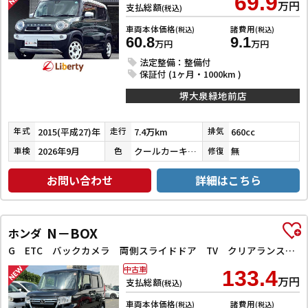
69.9
万円
支払総額
(税込)
車両本体価格
諸費用
(税込)
(税込)
60.8
9.1
万円
万円
法定整備：整備付
保証付 (1ヶ月・1000km )
堺大泉緑地前店
2015(平成27)年
7.4万km
660cc
年式
走行
排気
2026年9月
クールカーキパールメタリック／ホワイト
無
車検
色
修復
お問い合わせ
詳細はこちら
N－BOX
ホンダ
G ETC バックカメラ 両側スライドドア TV クリアランスソナー オートクルーズコントロール レーンアシスト 衝突被害軽減システム オートライト LEDヘッドランプ スマートキー
中古車
133.4
万円
支払総額
(税込)
車両本体価格
諸費用
(税込)
(税込)