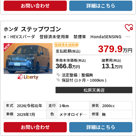
お問い合わせ
詳細はこちら
ステップワゴン
ホンダ
e：HEVスパーダ 登録済未使用車 禁煙車 HondaSENSING 両側自動ドア アダプティブクルーズコントロール 電子パーキング パワーバックドア アダプティブクルーズコントロール ブラインドスポットモニター
登録済未使用車
379.9
万円
支払総額
(税込)
車両本体価格
諸費用
(税込)
(税込)
366.8
13.1
万円
万円
法定整備：整備無
保証付 (1ヶ月・1000km )
松原天美店
2026(令和8)年
14km
2000cc
年式
走行
排気
2029年7月
メテオロイドグレーメタリック
無
車検
色
修復
お問い合わせ
詳細はこちら