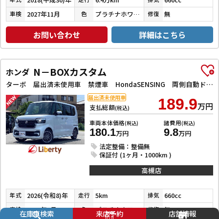
2027年11月
プラチナホワイトパール
無
車検
色
修復
お問い合わせ
詳細はこちら
N－BOXカスタム
ホンダ
ターボ 届出済未使用車 禁煙車 HondaSENSING 両側自動ドア アダプティブクルーズコントロール 電子パーキング 革巻きステアリング パドルシフト 前席シートヒーター LEDヘッドライト スマートキー
届出済未使用車
189.9
万円
支払総額
(税込)
車両本体価格
諸費用
(税込)
(税込)
180.1
9.8
万円
万円
法定整備：整備無
保証付 (1ヶ月・1000km )
高槻店
2026(令和8)年
5km
660cc
年式
走行
排気
2029年7月
プラチナホワイトパール
無
車検
色
修復
在庫車検索
来店予約
店舗情報