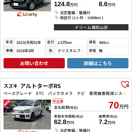
124.8
8.6
万円
万円
法定整備：整備付
保証付 (1ヶ月・1000km )
ドリーム福知山店
2023(令和5)年
2.5万km
660cc
年式
走行
排気
2028年8月
クリスタルブラックパール
無
車検
色
修復
お問い合わせ
詳細はこちら
アルトターボRS
スズキ
ベースグレード ETC バックカメラ ナビ 衝突被害軽減システム オートライト HID スマートキー アイドリングストップ 電動格納ミラー シートヒーター AT 盗難防止システム ABS ESC アルミホイール
中古車
70
万円
支払総額
(税込)
車両本体価格
諸費用
(税込)
(税込)
62.8
7.2
万円
万円
法定整備：整備付