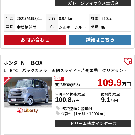
ガレージフィックス金沢店
2021(令和3)年
0.9万km
660cc
年式
走行
排気
車検整備付
シルキーシルバーメタリック
無
車検
色
修復
お問い合わせ
詳細はこちら
N－BOX
ホンダ
L ETC バックカメラ 両側スライド・片側電動 クリアランスソナー オートクルーズコントロール レーンアシスト 衝突被害軽減システム オートライト スマートキー アイドリングストップ 電動格納ミラー
中古車
109.9
万円
支払総額
(税込)
車両本体価格
諸費用
(税込)
(税込)
100.8
9.1
万円
万円
法定整備：整備付
保証付 (1ヶ月・1000km )
ドリーム熊本インター店