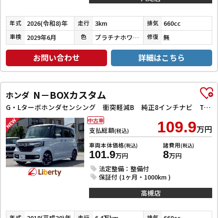
2026(令和8)年
3km
660cc
年式
走行
排気
2029年6月
プラチナホワイトパール
無
車検
色
修復
お問い合わせ
詳細はこちら
N－BOXカスタム
ホンダ
G・Lターボホンダセンシング 衝突軽減B 純正8インチナビ TV Bluetooth対応 Bカメラ ビルドインETC 両側自動ドア アダプティブクルーズコントロール 革巻きステアリング パドルシフト LEDヘッドライト スマートキ
中古車
109.9
万円
支払総額
(税込)
車両本体価格
諸費用
(税込)
(税込)
101.9
8
万円
万円
法定整備：整備付
保証付 (1ヶ月・1000km )
高槻店
2018(平成30)年
6.4万km
660cc
年式
走行
排気