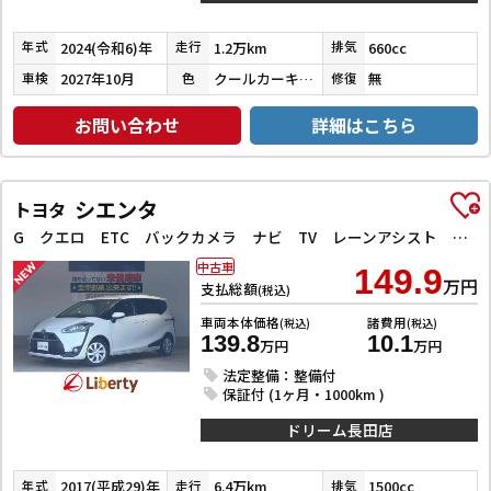
2024(令和6)年
1.2万km
660cc
年式
走行
排気
2027年10月
クールカーキパールメタリック／ガンメタリック
無
車検
色
修復
お問い合わせ
詳細はこちら
シエンタ
トヨタ
G クエロ ETC バックカメラ ナビ TV レーンアシスト 衝突被害軽減システム 両側電動スライドドア オートマチックハイビーム オートライト LEDヘッドランプ スマートキー アイドリングストップ
中古車
149.9
万円
支払総額
(税込)
車両本体価格
諸費用
(税込)
(税込)
139.8
10.1
万円
万円
法定整備：整備付
保証付 (1ヶ月・1000km )
ドリーム長田店
2017(平成29)年
6.4万km
1500cc
年式
走行
排気