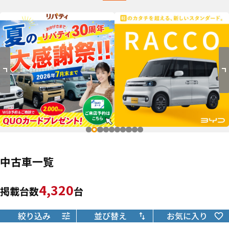
中古車一覧
4,320
掲載台数
台
絞り込み
並び替え
お気に入り