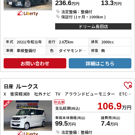
236.6
13.3
万円
万円
法定整備：整備付
保証付 (1ヶ月・1000km )
ドリーム長田店
2021(令和3)年
2.0万km
2000cc
年式
走行
排気
車検整備付
ダイヤモンドブラックパール
無
車検
色
修復
お問い合わせ
詳細はこちら
ルークス
日産
X 衝突軽減B 社外ナビ TV アラウンドビューモニター ETC 左パワースライドドア スマートキー プッシュスタート アイドリングストップ ステアリングスイッチ タッチパネルオートエアコン
中古車
106.9
万円
支払総額
(税込)
車両本体価格
諸費用
(税込)
(税込)
99.5
7.4
万円
万円
法定整備：整備付