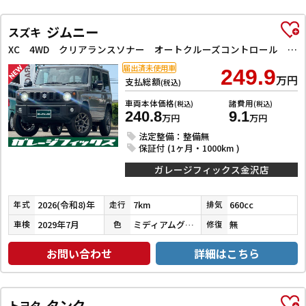
ジムニー
スズキ
XC 4WD クリアランスソナー オートクルーズコントロール レーンアシスト 衝突被害軽減システム オートライト LEDヘッドランプ ヘッドライトウォッシャー スマートキー アイドリングストップ
届出済未使用車
249.9
万円
支払総額
(税込)
車両本体価格
諸費用
(税込)
(税込)
240.8
9.1
万円
万円
法定整備：整備無
保証付 (1ヶ月・1000km )
ガレージフィックス金沢店
2026(令和8)年
7km
660cc
年式
走行
排気
2029年7月
ミディアムグレー
無
車検
色
修復
お問い合わせ
詳細はこちら
タンク
トヨタ