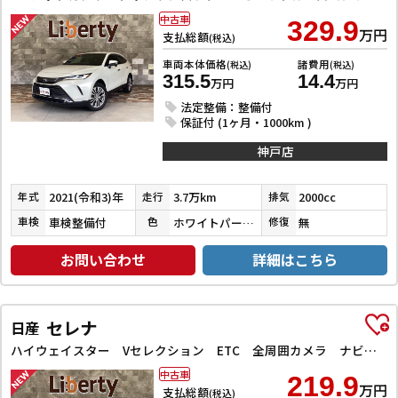
中古車
329.9
万円
支払総額
(税込)
車両本体価格
諸費用
(税込)
(税込)
315.5
14.4
万円
万円
法定整備：整備付
保証付 (1ヶ月・1000km )
神戸店
2021(令和3)年
3.7万km
2000cc
年式
走行
排気
車検整備付
ホワイトパールクリスタルシャイン
無
車検
色
修復
お問い合わせ
詳細はこちら
セレナ
日産
ハイウェイスター Vセレクション ETC 全周囲カメラ ナビ TV クリアランスソナー オートクルーズコントロール パークアシスト 衝突被害軽減システム 両側電動スライドドア オートライト LEDヘッドランプ
中古車
219.9
万円
支払総額
(税込)