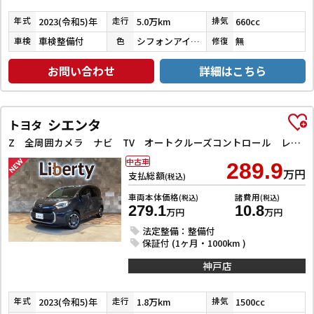
2023(令和5)年
5.0万km
660cc
年式
走行
排気
車検整備付
シフォンアイボリーメタリック
無
車検
色
修復
お問い合わせ
詳細はこちら
シエンタ
トヨタ
Z 全周囲カメラ ナビ TV オートクルーズコントロール レーンアシスト 衝突被害軽減システム 両側電動スライドドア オートマチックハイビーム オートライト LEDヘッドランプ スマートキー
中古車
289.9
万円
支払総額
(税込)
車両本体価格
諸費用
(税込)
(税込)
279.1
10.8
万円
万円
法定整備：整備付
保証付 (1ヶ月・1000km )
神戸店
2023(令和5)年
1.8万km
1500cc
年式
走行
排気