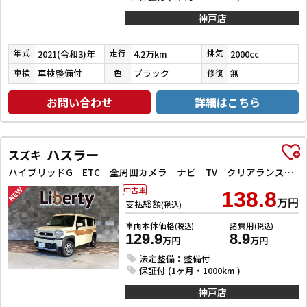
神戸店
2021(令和3)年
4.2万km
2000cc
年式
走行
排気
車検整備付
ブラック
無
車検
色
修復
お問い合わせ
詳細はこちら
ハスラー
スズキ
ハイブリッドG ETC 全周囲カメラ ナビ TV クリアランスソナー オートクルーズコントロール レーンアシスト 衝突被害軽減システム オートライト スマートキー アイドリングストップ
中古車
138.8
万円
支払総額
(税込)
車両本体価格
諸費用
(税込)
(税込)
129.9
8.9
万円
万円
法定整備：整備付
保証付 (1ヶ月・1000km )
神戸店