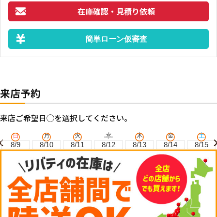
在庫確認・見積り依頼
簡単ローン仮審査
来店予約
来店ご希望日◯を選択してください。
日
月
火
水
木
金
土
8/9
8/10
8/11
8/12
8/13
8/14
8/15