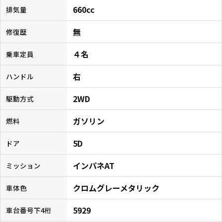
660cc
排気量
無
修復歴
４名
乗車定員
右
ハンドル
2WD
駆動方式
ガソリン
燃料
5D
ドア
インパネAT
ミッション
クロムグレーメタリック
車体色
5929
車台番号下4桁