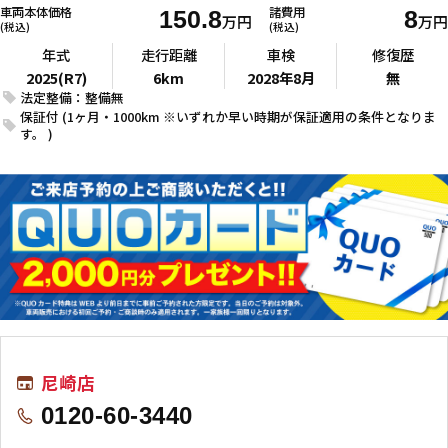
車両本体価格
諸費用
150.8
8
万円
万円
(税込)
(税込)
年式
走行距離
車検
修復歴
2025(R7)
6km
2028年8月
無
法定整備：整備無
保証付 (1ヶ月・1000km ※いずれか早い時期が保証適用の条件となりま
す。 )
尼崎店
0120-60-3440