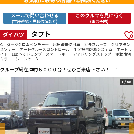
メールで問い合わせる
このクルマを見に行く
(在庫確認・見積依頼など)
(来店予約)
タフト
ダイハツ
G ダーククロムベンチャー 届出済未使用車 ガラスルーフ クリアラン
スソナー オートクルーズコントロール 衝突被害軽減システム オートラ
イト LEDヘッドランプ スマートキー アイドリングストップ 電動格納
ミラー シートヒーター
グループ総在庫約６０００台！ぜひご来店下さい！！！
1
/
80