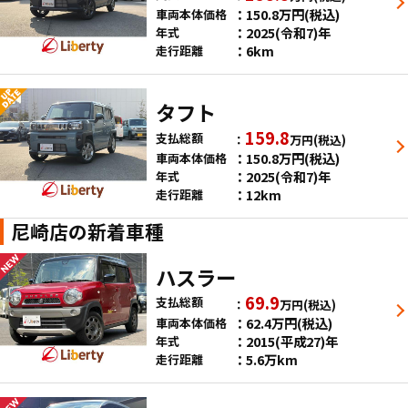
150.8
万円
(税込)
車両本体価格
2025(令和7)年
年式
6km
走行距離
タフト
159.8
支払総額
万円
(税込)
150.8
万円
(税込)
車両本体価格
2025(令和7)年
年式
12km
走行距離
尼崎店の新着車種
ハスラー
69.9
支払総額
万円
(税込)
62.4
万円
(税込)
車両本体価格
2015(平成27)年
年式
5.6万km
走行距離