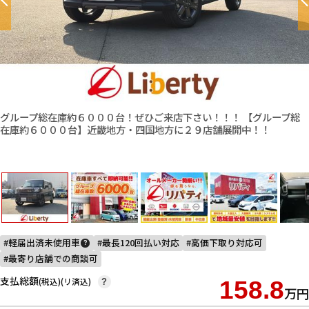
グループ総在庫約６０００台！ぜひご来店下さい！！！ 【グループ総
在庫約６０００台】近畿地方・四国地方に２９店舗展開中！！
軽届出済未使用車
最長120回払い対応
高価下取り対応可
?
最寄り店舗での商談可
支払総額
(税込)(リ済込)
158.8
?
万円