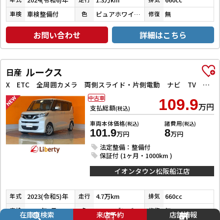
車検整備付
ピュアホワイトパール
無
車検
色
修復
お問い合わせ
詳細はこちら
ルークス
日産
X ETC 全周囲カメラ 両側スライド・片側電動 ナビ TV クリアランスソナー レーンアシスト 衝突被害軽減システム オートライト スマートキー アイドリングストップ 電動格納ミラー
中古車
109.9
万円
支払総額
(税込)
車両本体価格
諸費用
(税込)
(税込)
101.9
8
万円
万円
法定整備：整備付
保証付 (1ヶ月・1000km )
イオンタウン松阪船江店
2023(令和5)年
4.7万km
660cc
年式
走行
排気
2028年1月
フローズンバニラパールメタリック
無
車検
色
修復
在庫車検索
来店予約
店舗情報