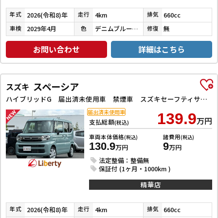
2026(令和8)年
4km
660cc
年式
走行
排気
2029年4月
デニムブルーメタリックガンメタリック２Ｔ
無
車検
色
修復
お問い合わせ
詳細はこちら
スペーシア
スズキ
ハイブリッドG 届出済未使用車 禁煙車 スズキセーフティサポート LEDヘッドライト スマートキー プッシュスタート アイドリングストップ 両側スライドドア ステアリングスイッチ 電動格納ミラー オートエアコン
届出済未使用車
139.9
万円
支払総額
(税込)
車両本体価格
諸費用
(税込)
(税込)
130.9
9
万円
万円
法定整備：整備無
保証付 (1ヶ月・1000km )
精華店
2026(令和8)年
4km
660cc
年式
走行
排気