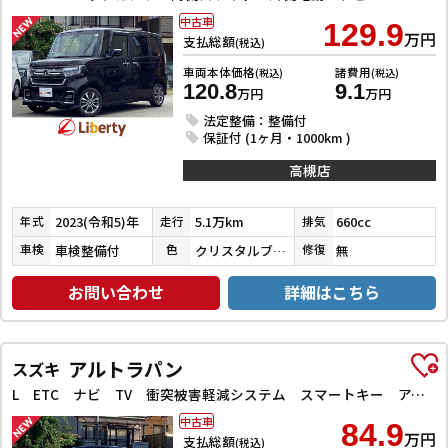
中古車
129.9
万円
支払総額
(税込)
車両本体価格
諸費用
(税込)
(税込)
120.8
9.1
万円
万円
法定整備：整備付
保証付 (1ヶ月・1000km )
高槻店
2023(令和5)年
5.1万km
660cc
年式
走行
排気
車検整備付
クリスタルブラックパール
無
車検
色
修復
お問い合わせ
詳細はこちら
アルトラパン
スズキ
L ETC ナビ TV 衝突被害軽減システム スマートキー アイドリングストップ 電動格納ミラー シートヒーター ベンチシート CVT 盗難防止システム ABS ESC CD 衝突安全ボディ エアコン
中古車
84.9
万円
支払総額
(税込)