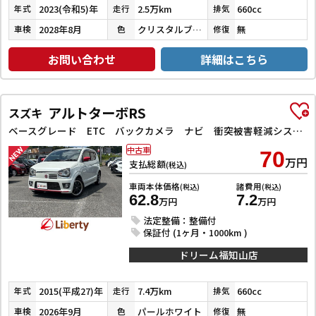
2023(令和5)年
2.5万km
660cc
年式
走行
排気
2028年8月
クリスタルブラックパール
無
車検
色
修復
お問い合わせ
詳細はこちら
アルトターボRS
スズキ
ベースグレード ETC バックカメラ ナビ 衝突被害軽減システム オートライト HID スマートキー アイドリングストップ 電動格納ミラー シートヒーター AT 盗難防止システム ABS ESC アルミホイール
中古車
70
万円
支払総額
(税込)
車両本体価格
諸費用
(税込)
(税込)
62.8
7.2
万円
万円
法定整備：整備付
保証付 (1ヶ月・1000km )
ドリーム福知山店
2015(平成27)年
7.4万km
660cc
年式
走行
排気
2026年9月
パールホワイト
無
車検
色
修復