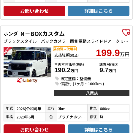
お問い合わせ
詳細はこちら
N－BOXカスタム
ホンダ
ブラックスタイル バックカメラ 両側電動スライドドア クリアランスソナー オートクルーズコントロール レーンアシスト 衝突被害軽減システム オートライト LEDヘッドランプ スマートキー アイドリングストップ
届出済未使用車
199.9
万円
支払総額
(税込)
車両本体価格
諸費用
(税込)
(税込)
190.2
9.7
万円
万円
法定整備：整備無
保証付 (1ヶ月・1000km )
八尾店
2026(令和8)年
3km
660cc
年式
走行
排気
2029年6月
プラチナホワイトパール
無
車検
色
修復
お問い合わせ
詳細はこちら