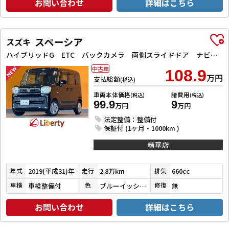
お問い合わせ
詳細はこちら
スペーシア
スズキ
ハイブリッドG ETC バックカメラ 両側スライドドア ナビ TV クリアランスソナー レーンアシスト 衝突被害軽減システム オートライト スマートキー アイドリングストップ 電動格納ミラー ベンチシート CVT
中古車
108.9
万円
支払総額
(税込)
車両本体価格
諸費用
(税込)
(税込)
99.9
9
万円
万円
法定整備：整備付
保証付 (1ヶ月・1000km )
精華店
2019(平成31)年
2.8万km
660cc
年式
走行
排気
車検整備付
ブルーイッシュブラックパール３
無
車検
色
修復
お問い合わせ
詳細はこちら