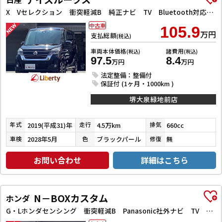
X Vセレクション 衝突軽減B 純正ナビ TV Bluetooth対応 アラウンドビューモニター 両側自動ドア 革巻きステアリング HIDヘッドライト フォグライト スマートキー プッシュスタート アイドリングストップ
中古車
105.9
万円
支払総額
(税込)
車両本体価格
諸費用
(税込)
(税込)
97.5
8.4
万円
万円
法定整備：整備付
保証付 (1ヶ月・1000km )
堺大泉緑地前店
2019(平成31)年
4.5万km
660cc
年式
走行
排気
2028年5月
ブラックパール
無
車検
色
修復
お問い合わせ
詳細はこちら
N－BOXカスタム
ホンダ
G・Lホンダセンシング 衝突軽減B Panasonic社外ナビ TV Bカメラ ビルドインETC アダプティブクルーズコントロール 左パワースライドドア LEDヘッドライト フォグライト スマートキー プッシュスタート