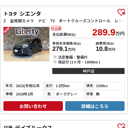
シエンタ
トヨタ
Z 全周囲カメラ ナビ TV オートクルーズコントロール レーンアシスト 衝突被害軽減システム 両側電動スライドドア オートマチックハイビーム オートライト LEDヘッドランプ スマートキー
中古車
289.9
万円
支払総額
(税込)
車両本体価格
諸費用
(税込)
(税込)
279.1
10.8
万円
万円
法定整備：整備付
保証付 (1ヶ月・1000km )
神戸店
2023(令和5)年
1.8万km
1500cc
年式
走行
排気
2028年2月
ダークグレー
無
車検
色
修復
お問い合わせ
詳細はこちら
デイズルークス
日産