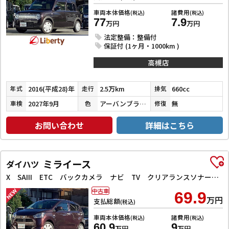
車両本体価格
諸費用
(税込)
(税込)
77
7.9
万円
万円
法定整備：整備付
保証付 (1ヶ月・1000km )
高槻店
2016(平成28)年
2.5万km
660cc
年式
走行
排気
2027年9月
アーバンブラウンパールメタリック
無
車検
色
修復
お問い合わせ
詳細はこちら
ミライース
ダイハツ
X SAIII ETC バックカメラ ナビ TV クリアランスソナー 衝突被害軽減システム オートマチックハイビーム LEDヘッドランプ キーレスエントリー アイドリングストップ 電動格納ミラー
中古車
69.9
万円
支払総額
(税込)
車両本体価格
諸費用
(税込)
(税込)
60.9
9
万円
万円