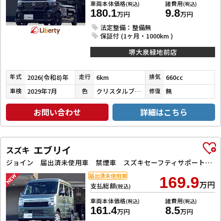
車両本体価格
諸費用
(税込)
(税込)
180.1
9.8
万円
万円
法定整備：整備無
保証付 (1ヶ月・1000km )
堺大泉緑地前店
2026(令和8)年
6km
660cc
年式
走行
排気
2029年7月
クリスタルブラックパール
無
車検
色
修復
お問い合わせ
詳細はこちら
エブリイ
スズキ
ジョイン 届出済未使用車 禁煙車 スズキセーフティサポート LEDヘッドライト 両側スライドドア スマートキー プッシュスタート 障害物センサー 運転席シートヒーター 電動格納ミラー
届出済未使用車
169.9
万円
支払総額
(税込)
車両本体価格
諸費用
(税込)
(税込)
161.4
8.5
万円
万円