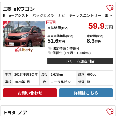
eKワゴン
三菱
E e－アシスト バックカメラ ナビ キーレスエントリー 電動格納ミラー シートヒーター ベンチシート CVT ABS ESC 衝突安全ボディ エアコン パワーステアリング パワーウィンドウ
中古車
59.9
万円
支払総額
(税込)
車両本体価格
諸費用
(税込)
(税込)
51.6
8.3
万円
万円
法定整備：整備付
保証付 (1ヶ月・1000km )
ドリーム加古川店
2018(平成30)年
2.6万km
660cc
年式
走行
排気
2028年1月
コーラルピンクマイカ
無
車検
色
修復
お問い合わせ
詳細はこちら
ノア
トヨタ