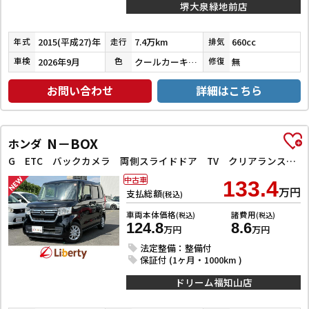
堺大泉緑地前店
2015(平成27)年
7.4万km
660cc
年式
走行
排気
2026年9月
クールカーキパールメタリック／ホワイト
無
車検
色
修復
お問い合わせ
詳細はこちら
N－BOX
ホンダ
G ETC バックカメラ 両側スライドドア TV クリアランスソナー オートクルーズコントロール レーンアシスト 衝突被害軽減システム オートライト LEDヘッドランプ スマートキー
中古車
133.4
万円
支払総額
(税込)
車両本体価格
諸費用
(税込)
(税込)
124.8
8.6
万円
万円
法定整備：整備付
保証付 (1ヶ月・1000km )
ドリーム福知山店