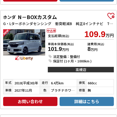
N－BOXカスタム
ホンダ
G・Lターボホンダセンシング 衝突軽減B 純正8インチナビ TV Bluetooth対応 Bカメラ ビルドインETC 両側自動ドア アダプティブクルーズコントロール 革巻きステアリング パドルシフト LEDヘッドライト スマートキ
中古車
109.9
万円
支払総額
(税込)
車両本体価格
諸費用
(税込)
(税込)
101.9
8
万円
万円
法定整備：整備付
保証付 (1ヶ月・1000km )
高槻店
2018(平成30)年
6.4万km
660cc
年式
走行
排気
2027年11月
プラチナホワイトパール
無
車検
色
修復
お問い合わせ
詳細はこちら