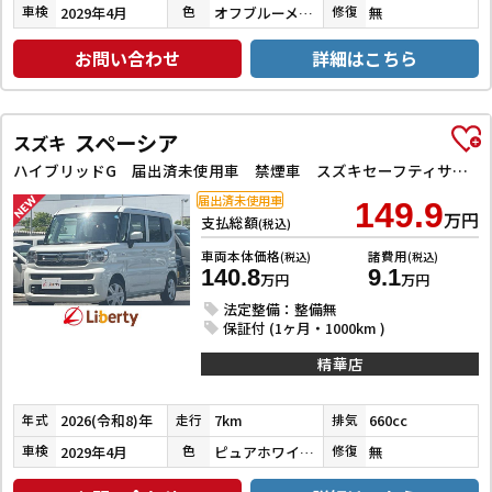
2029年4月
オフブルーメタリック
無
車検
色
修復
お問い合わせ
詳細はこちら
スペーシア
スズキ
ハイブリッドG 届出済未使用車 禁煙車 スズキセーフティサポート LEDヘッドライト スマートキー プッシュスタート アイドリングストップ 両側スライドドア ステアリングスイッチ 電動格納ミラー オートエアコン
届出済未使用車
149.9
万円
支払総額
(税込)
車両本体価格
諸費用
(税込)
(税込)
140.8
9.1
万円
万円
法定整備：整備無
保証付 (1ヶ月・1000km )
精華店
2026(令和8)年
7km
660cc
年式
走行
排気
2029年4月
ピュアホワイトパール
無
車検
色
修復