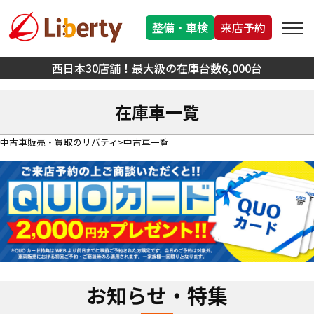
整備・車検
来店予約
西日本30店舗！最大級の在庫台数6,000台
在庫車一覧
中古車販売・買取のリバティ
中古車一覧
お知らせ・特集