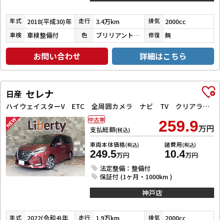
2018(平成30)年
3.4万km
2000cc
年式
走行
排気
車検整備付
ブリリアントホワイトパール３コートパール
無
車検
色
修復
お問い合わせ
詳細はこちら
セレナ
日産
ハイウェイスターV ETC 全周囲カメラ ナビ TV クリアランスソナー オートクルーズコントロール 衝突被害軽減システム 両側電動スライドドア オートライト LEDヘッドランプ スマートキー
中古車
259.9
万円
支払総額
(税込)
車両本体価格
諸費用
(税込)
(税込)
249.5
10.4
万円
万円
法定整備：整備付
保証付 (1ヶ月・1000km )
神戸店
2022(令和4)年
1.9万km
2000cc
年式
走行
排気