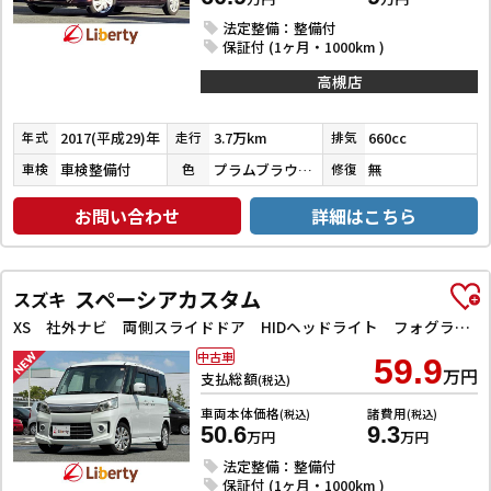
法定整備：整備付
保証付 (1ヶ月・1000km )
高槻店
2017(平成29)年
3.7万km
660cc
年式
走行
排気
車検整備付
プラムブラウンクリスタルマイカ
無
車検
色
修復
お問い合わせ
詳細はこちら
スペーシアカスタム
スズキ
XS 社外ナビ 両側スライドドア HIDヘッドライト フォグライト スマートキー プッシュスタート 電動格納ミラー オートエアコン 純正アルミホイール
中古車
59.9
万円
支払総額
(税込)
車両本体価格
諸費用
(税込)
(税込)
50.6
9.3
万円
万円
法定整備：整備付
保証付 (1ヶ月・1000km )