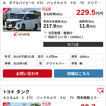
Si ダブルバイビーII ETC バックカメラ ナビ TV クリアランスソナー オートクルーズコントロール レーンアシスト 衝突被害軽減システム 両側電動スライドドア オートマチックハイビーム オートライト
中古車
229.5
万円
支払総額
(税込)
車両本体価格
諸費用
(税込)
(税込)
217.9
11.6
万円
万円
法定整備：整備付
保証付 (1ヶ月・1000km )
R171店
2019(平成31)年
5.3万km
2000cc
年式
走行
排気
2028年4月
ホワイトパールクリスタルシャイン
無
車検
色
修復
お問い合わせ
詳細はこちら
タンク
トヨタ
カスタムG S ETC バックカメラ ナビ TV 両側電動スライドドア オートクルーズコントロール 衝突被害軽減システム アルミホイール オートライト LEDヘッドランプ スマートキー アイドリングストップ
中古車