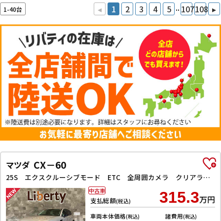
..
◂
1
2
3
4
5
107
108
▸
1-40台
CX－60
マツダ
25S エクスクルーシブモード ETC 全周囲カメラ クリアランスソナー オートクルーズコントロール レーンアシスト パワーシート 衝突被害軽減システム サンルーフ TV オートマチックハイビーム オートライト 電動リアゲート
中古車
315.3
万円
支払総額
(税込)
車両本体価格
諸費用
(税込)
(税込)