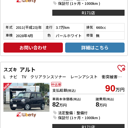
保証付 (1ヶ月・1000km )
R171店
2011(平成23)年
3.7万km
660cc
年式
走行
排気
2028年4月
パールホワイト
無
車検
色
修復
お問い合わせ
詳細はこちら
アルト
スズキ
L ナビ TV クリアランスソナー レーンアシスト 衝突被害軽減システム オートライト キーレスエントリー アイドリングストップ 電動格納ミラー シートヒーター CVT 盗難防止システム ABS ESC
中古車
90
万円
支払総額
(税込)
車両本体価格
諸費用
(税込)
(税込)
82
8
万円
万円
法定整備：整備付
保証付 (1ヶ月・1000km )
R171店