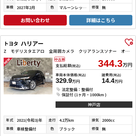
2027年2月
マルーンレッドマルチフレックスパールメタリック
無
車検
色
修復
お問い合わせ
詳細はこちら
ハリアー
トヨタ
Z モデリスタエアロ 全周囲カメラ クリアランスソナー オートクルーズコントロール レーンアシスト パワーシート 衝突被害軽減システム ナビ TV オートマチックハイビーム オートライト LEDヘッドラン
中古車
344.3
万円
支払総額
(税込)
車両本体価格
諸費用
(税込)
(税込)
329.9
14.4
万円
万円
法定整備：整備付
保証付 (1ヶ月・1000km )
神戸店
2021(令和3)年
4.2万km
2000cc
年式
走行
排気
車検整備付
ブラック
無
車検
色
修復