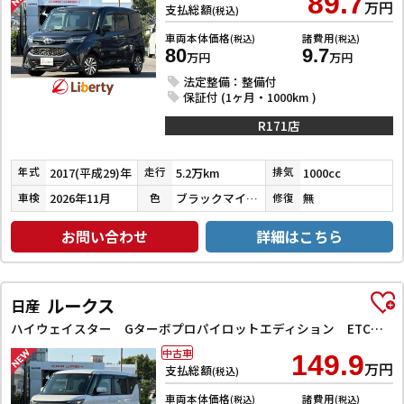
89.7
万円
支払総額
(税込)
車両本体価格
諸費用
(税込)
(税込)
80
9.7
万円
万円
法定整備：整備付
保証付 (1ヶ月・1000km )
R171店
2017(平成29)年
5.2万km
1000cc
年式
走行
排気
2026年11月
ブラックマイカメタリック
無
車検
色
修復
お問い合わせ
詳細はこちら
ルークス
日産
ハイウェイスター Gターボプロパイロットエディション ETC 全周囲カメラ 両側電動スライドドア ナビ TV クリアランスソナー オートクルーズコントロール オートライト スマートキー アイドリングストップ 電動格納ミラー CVT Bluetooth
中古車
149.9
万円
支払総額
(税込)
車両本体価格
諸費用
(税込)
(税込)