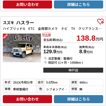
お問い合わせ
詳細はこちら
ハスラー
スズキ
ハイブリッドG ETC 全周囲カメラ ナビ TV クリアランスソナー オートクルーズコントロール レーンアシスト 衝突被害軽減システム オートライト スマートキー アイドリングストップ
中古車
138.8
万円
支払総額
(税込)
車両本体価格
諸費用
(税込)
(税込)
129.9
8.9
万円
万円
法定整備：整備付
保証付 (1ヶ月・1000km )
神戸店
2023(令和5)年
5.0万km
660cc
年式
走行
排気
車検整備付
シフォンアイボリーメタリック
無
車検
色
修復
お問い合わせ
詳細はこちら