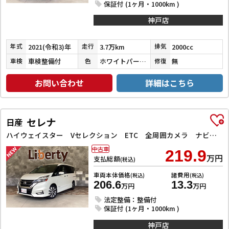
保証付 (1ヶ月・1000km )
神戸店
2021(令和3)年
3.7万km
2000cc
年式
走行
排気
車検整備付
ホワイトパールクリスタルシャイン
無
車検
色
修復
お問い合わせ
詳細はこちら
セレナ
日産
ハイウェイスター Vセレクション ETC 全周囲カメラ ナビ TV クリアランスソナー オートクルーズコントロール パークアシスト 衝突被害軽減システム 両側電動スライドドア オートライト LEDヘッドランプ
中古車
219.9
万円
支払総額
(税込)
車両本体価格
諸費用
(税込)
(税込)
206.6
13.3
万円
万円
法定整備：整備付
保証付 (1ヶ月・1000km )
神戸店