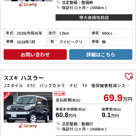
法定整備：整備無
保証付 (1ヶ月・1000km )
堺大泉緑地前店
2026(令和8)年
12km
660cc
年式
走行
排気
2028年7月
アイビーグリーンメタリック
無
車検
色
修復
お問い合わせ
詳細はこちら
ハスラー
スズキ
Jスタイル ETC バックカメラ ナビ TV 衝突被害軽減システム オートライト スマートキー アイドリングストップ 電動格納ミラー シートヒーター ベンチシート CVT ESC CD DVD再生
中古車
69.9
万円
支払総額
(税込)
車両本体価格
諸費用
(税込)
(税込)
60.8
9.1
万円
万円
法定整備：整備付
保証付 (1ヶ月・1000km )