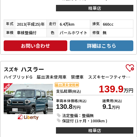
精華店
2013(平成25)年
6.4万km
660cc
年式
走行
排気
車検整備付
パールホワイト
無
車検
色
修復
お問い合わせ
詳細はこちら
ハスラー
スズキ
ハイブリッドG 届出済未使用車 禁煙車 スズキセーフティサポート アダプティブクルーズコントロール LEDヘッドライト スマートキー プッシュスタート アイドリングストップ 前席シートヒーター ステアリングスイッチ
届出済未使用車
139.9
万円
支払総額
(税込)
車両本体価格
諸費用
(税込)
(税込)
130.8
9.1
万円
万円
法定整備：整備無
保証付 (1ヶ月・1000km )
精華店