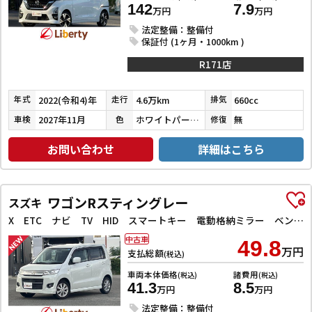
142
7.9
万円
万円
法定整備：整備付
保証付 (1ヶ月・1000km )
R171店
2022(令和4)年
4.6万km
660cc
年式
走行
排気
2027年11月
ホワイトパール３コートパール
無
車検
色
修復
お問い合わせ
詳細はこちら
ワゴンRスティングレー
スズキ
X ETC ナビ TV HID スマートキー 電動格納ミラー ベンチシート CVT 盗難防止システム ABS CD アルミホイール 衝突安全ボディ エアコン パワーステアリング パワーウィンドウ
中古車
49.8
万円
支払総額
(税込)
車両本体価格
諸費用
(税込)
(税込)
41.3
8.5
万円
万円
法定整備：整備付