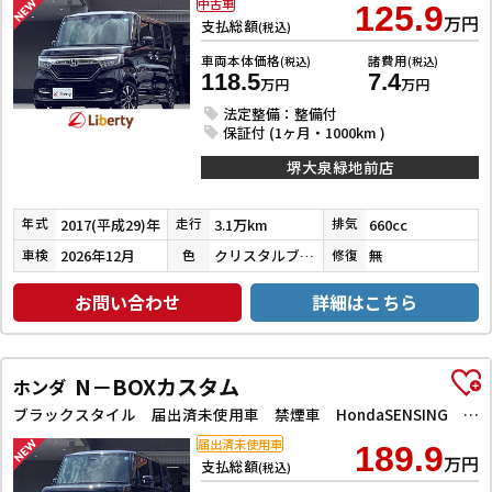
中古車
125.9
万円
支払総額
(税込)
車両本体価格
諸費用
(税込)
(税込)
118.5
7.4
万円
万円
法定整備：整備付
保証付 (1ヶ月・1000km )
堺大泉緑地前店
2017(平成29)年
3.1万km
660cc
年式
走行
排気
2026年12月
クリスタルブラックパール
無
車検
色
修復
お問い合わせ
詳細はこちら
N－BOXカスタム
ホンダ
ブラックスタイル 届出済未使用車 禁煙車 HondaSENSING 両側自動ドア アダプティブクルーズコントロール 電子パーキング 前席シートヒーター LEDヘッドライト スマートキー プッシュスタート 純正アルミ
届出済未使用車
189.9
万円
支払総額
(税込)