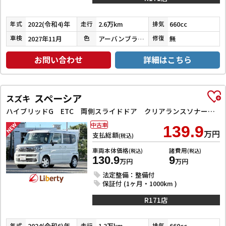
2022(令和4)年
2.6万km
660cc
年式
走行
排気
2027年11月
アーバンブラウンパールメタリック
無
車検
色
修復
お問い合わせ
詳細はこちら
スペーシア
スズキ
ハイブリッドG ETC 両側スライドドア クリアランスソナー オートライト スマートキー アイドリングストップ 電動格納ミラー ベンチシート CVT エアコン
中古車
139.9
万円
支払総額
(税込)
車両本体価格
諸費用
(税込)
(税込)
130.9
9
万円
万円
法定整備：整備付
保証付 (1ヶ月・1000km )
R171店
2024(令和6)年
1.3万km
660cc
年式
走行
排気