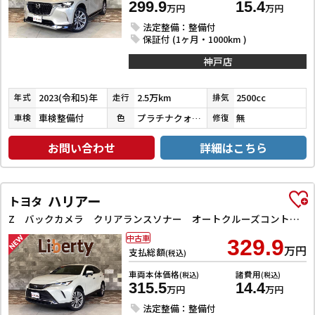
299.9
15.4
万円
万円
法定整備：整備付
保証付 (1ヶ月・1000km )
神戸店
2023(令和5)年
2.5万km
2500cc
年式
走行
排気
車検整備付
プラチナクォーツメタリック
無
車検
色
修復
お問い合わせ
詳細はこちら
ハリアー
トヨタ
Z バックカメラ クリアランスソナー オートクルーズコントロール レーンアシスト パワーシート 衝突被害軽減システム ナビ TV オートマチックハイビーム オートライト LEDヘッドランプ 電動リアゲート
中古車
329.9
万円
支払総額
(税込)
車両本体価格
諸費用
(税込)
(税込)
315.5
14.4
万円
万円
法定整備：整備付