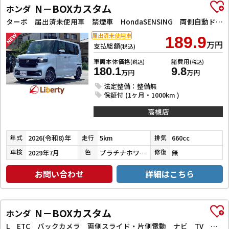
N－BOXカスタム
ホンダ
ターボ 届出済未使用車 禁煙車 HondaSENSING 両側自動ドア アダプティブクルーズコントロール 電子パーキング 革巻きステアリング パドルシフト 前席シートヒーター LEDヘッドライト スマートキー
届出済未使用車
189.9
万円
支払総額
(税込)
車両本体価格
諸費用
(税込)
(税込)
180.1
9.8
万円
万円
法定整備：整備無
保証付 (1ヶ月・1000km )
高槻店
2026(令和8)年
5km
660cc
年式
走行
排気
2029年7月
プラチナホワイトパール
無
車検
色
修復
お問い合わせ
詳細はこちら
N－BOXカスタム
ホンダ
L ETC バックカメラ 両側スライド・片側電動 ナビ TV クリアランスソナー オートクルーズコントロール レーンアシスト 衝突被害軽減システム オートライト LEDヘッドランプ