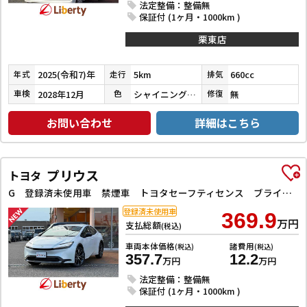
法定整備：整備無
保証付 (1ヶ月・1000km )
栗東店
2025(令和7)年
5km
660cc
年式
走行
排気
2028年12月
シャイニングホワイトパール
無
車検
色
修復
お問い合わせ
詳細はこちら
プリウス
トヨタ
G 登録済未使用車 禁煙車 トヨタセーフティセンス ブラインドスポットモニター 純正ディスプレイ Bluetooth対応 ETC2．0 アダプティブクルーズコントロール 電子パーキング LEDヘッドライト
登録済未使用車
369.9
万円
支払総額
(税込)
車両本体価格
諸費用
(税込)
(税込)
357.7
12.2
万円
万円
法定整備：整備無
保証付 (1ヶ月・1000km )