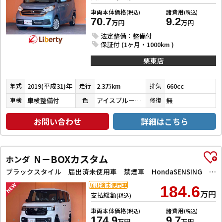
車両本体価格
諸費用
(税込)
(税込)
70.7
9.2
万円
万円
法定整備：整備付
保証付 (1ヶ月・1000km )
栗東店
2019(平成31)年
2.3万km
660cc
年式
走行
排気
車検整備付
アイスブルーチタンメタリック
無
車検
色
修復
お問い合わせ
詳細はこちら
N－BOXカスタム
ホンダ
ブラックスタイル 届出済未使用車 禁煙車 HondaSENSING 両側自動ドア 電子パーキング 革巻きステアリング 前席シートヒーター LEDヘッドライト フォグライト アダプティブクルーズコントロール スマートキー
届出済未使用車
184.6
万円
支払総額
(税込)
車両本体価格
諸費用
(税込)
(税込)
174.9
9.7
万円
万円