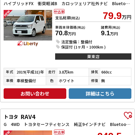
ハイブリッドFX 衝突軽減B カロッツェリア社外ナビ Bluetooth対応 Bカメラ ETC スマートキー プッシュスタート アイドリングストップ ヘッドアップディスプレイ 運転席シートヒーター 電動格納ミラー
中古車
79.9
万円
支払総額
(税込)
車両本体価格
諸費用
(税込)
(税込)
70.8
9.1
万円
万円
法定整備：整備付
保証付 (1ヶ月・1000km )
栗東店
2019(平成31)年
3.8万km
660cc
年式
走行
排気
車検整備付
ホワイト
無
車検
色
修復
お問い合わせ
詳細はこちら
RAV4
トヨタ
G 4WD トヨタセーフティセンス 純正9インチナビ Bluetooth対応 Bカメラ ETC アダプティブクルーズコントロール 電子パーキング 前席シートヒーター 革巻きステアリング LEDヘッドライト
中古車