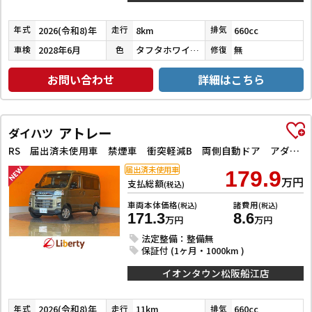
2026(令和8)年
8km
660cc
年式
走行
排気
2028年6月
タフタホワイトⅢ
無
車検
色
修復
お問い合わせ
詳細はこちら
アトレー
ダイハツ
RS 届出済未使用車 禁煙車 衝突軽減B 両側自動ドア アダプティブクルーズコントロール LEDヘッドライト フォグライト スマートキー プッシュスタート 障害物センサー オートエアコン
届出済未使用車
179.9
万円
支払総額
(税込)
車両本体価格
諸費用
(税込)
(税込)
171.3
8.6
万円
万円
法定整備：整備無
保証付 (1ヶ月・1000km )
イオンタウン松阪船江店
2026(令和8)年
11km
660cc
年式
走行
排気