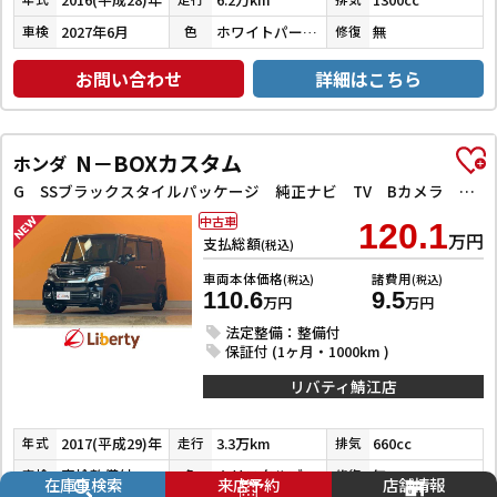
2027年6月
ホワイトパールクリスタルシャイン
無
車検
色
修復
お問い合わせ
詳細はこちら
N－BOXカスタム
ホンダ
G SSブラックスタイルパッケージ 純正ナビ TV Bカメラ ビルドインETC 前席シートヒーター HIDヘッドライト フォグライト スマートキー プッシュスタート 左パワースライドドア 電動格納ミラー オートエアコン 純正アルミホイー
中古車
120.1
万円
支払総額
(税込)
車両本体価格
諸費用
(税込)
(税込)
110.6
9.5
万円
万円
法定整備：整備付
保証付 (1ヶ月・1000km )
リバティ鯖江店
2017(平成29)年
3.3万km
660cc
年式
走行
排気
車検整備付
クリスタルブラックパール
無
車検
色
修復
在庫車検索
来店予約
店舗情報