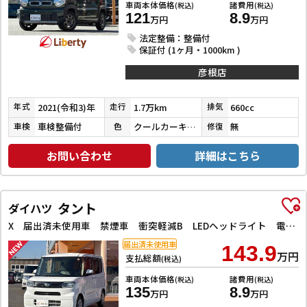
車両本体価格
諸費用
(税込)
(税込)
121
8.9
万円
万円
法定整備：整備付
保証付 (1ヶ月・1000km )
彦根店
2021(令和3)年
1.7万km
660cc
年式
走行
排気
車検整備付
クールカーキパールメタリック
無
車検
色
修復
お問い合わせ
詳細はこちら
タント
ダイハツ
X 届出済未使用車 禁煙車 衝突軽減B LEDヘッドライト 電子パーキング 前席シートヒーター 左パワースライドドア スマートキー プッシュスタート アイドリングストップ 障害物センサー オートエアコン
届出済未使用車
143.9
万円
支払総額
(税込)
車両本体価格
諸費用
(税込)
(税込)
135
8.9
万円
万円