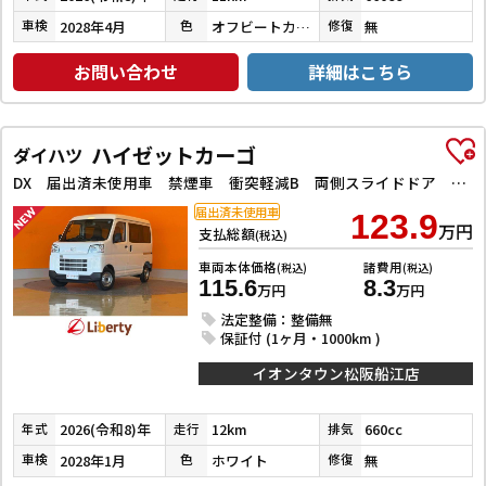
2028年4月
オフビートカーキメタリック
無
車検
色
修復
お問い合わせ
詳細はこちら
ハイゼットカーゴ
ダイハツ
DX 届出済未使用車 禁煙車 衝突軽減B 両側スライドドア アイドリングストップ 障害物センサー ヘッドライトレベライザー
届出済未使用車
123.9
万円
支払総額
(税込)
車両本体価格
諸費用
(税込)
(税込)
115.6
8.3
万円
万円
法定整備：整備無
保証付 (1ヶ月・1000km )
イオンタウン松阪船江店
2026(令和8)年
12km
660cc
年式
走行
排気
2028年1月
ホワイト
無
車検
色
修復