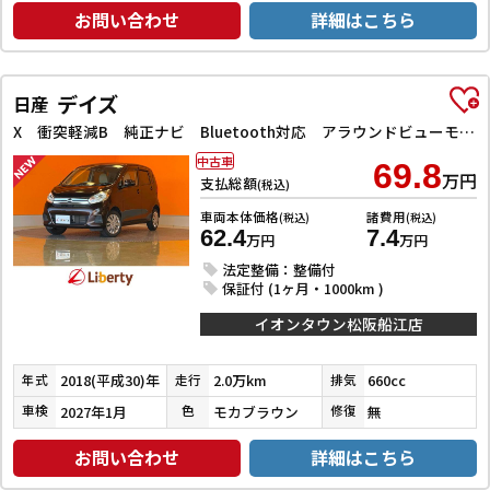
お問い合わせ
詳細はこちら
デイズ
日産
X 衝突軽減B 純正ナビ Bluetooth対応 アラウンドビューモニター スマートキー プッシュスタート アイドリングストップ タッチパネルオートエアコン 電動格納ミラー
中古車
69.8
万円
支払総額
(税込)
車両本体価格
諸費用
(税込)
(税込)
62.4
7.4
万円
万円
法定整備：整備付
保証付 (1ヶ月・1000km )
イオンタウン松阪船江店
2018(平成30)年
2.0万km
660cc
年式
走行
排気
2027年1月
モカブラウン
無
車検
色
修復
お問い合わせ
詳細はこちら