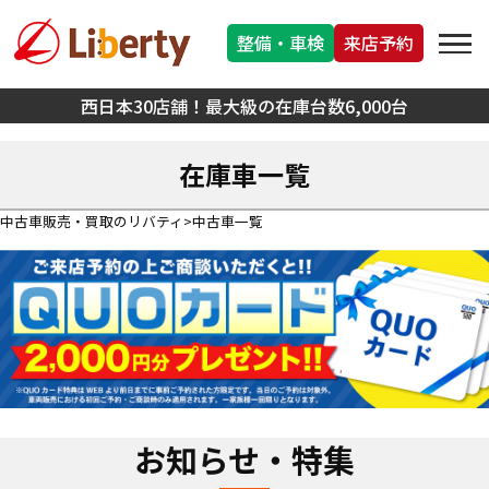
整備・車検
来店予約
西日本30店舗！最大級の在庫台数6,000台
在庫車一覧
中古車販売・買取のリバティ
中古車一覧
お知らせ・特集