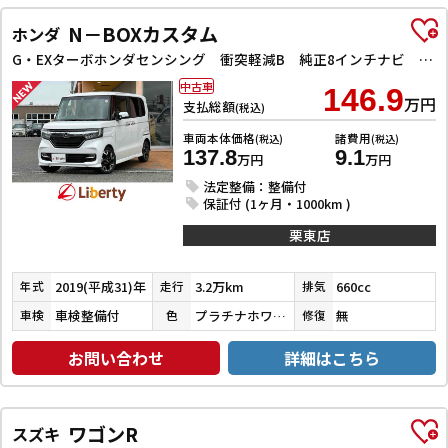
N－BOXカスタム
ホンダ
G・EXターボホンダセンシング 衝突軽減B 純正8インチナビ Bluetooth対応 Bカメラ ビルドインETC ハーフレザーシート 両側自動ドア アダプティブクルーズコントロール 革巻きステアリング パドルシフト LEDヘッドライ
中古車
146.9
万円
支払総額
(税込)
車両本体価格
諸費用
(税込)
(税込)
137.8
9.1
万円
万円
法定整備：整備付
保証付 (1ヶ月・1000km )
栗東店
2019(平成31)年
3.2万km
660cc
年式
走行
排気
車検整備付
プラチナホワイトパール
無
車検
色
修復
お問い合わせ
詳細はこちら
ワゴンR
スズキ