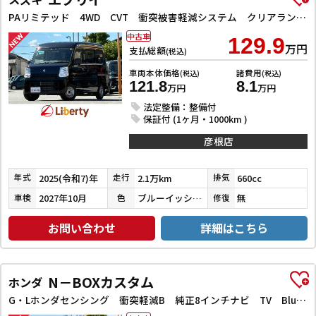
PAリミテッド 4WD CVT 衝突被害軽減システム クリアランスソナー レーンアシスト 両側スライドドア キーレスエントリー アイドリングストップ ESC エアコン パワーステアリング パワーウィンドウ
中古車
129.9
万円
支払総額
(税込)
車両本体価格
諸費用
(税込)
(税込)
121.8
8.1
万円
万円
法定整備：整備付
保証付 (1ヶ月・1000km )
彦根店
2025(令和7)年
2.1万km
660cc
年式
走行
排気
2027年10月
ブルーイッシュブラックパール３
無
車検
色
修復
お問い合わせ
詳細はこちら
N－BOXカスタム
ホンダ
G・Lホンダセンシング 衝突軽減B 純正8インチナビ TV Bluetooth対応 Bカメラ ビルドインETC 両側自動ドア アダプティブクルーズコントロール LEDヘッドライト スマートキー プッシュスタート 純正アルミ