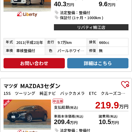
40.3
9.6
万円
万円
法定整備：整備付
保証付 (1ヶ月・1000km )
リバティ鯖江店
2011(平成23)年
9.7万km
660cc
年式
走行
排気
車検整備付
パールホワイトⅢ
無
車検
色
修復
お問い合わせ
詳細はこちら
MAZDA3セダン
マツダ
15S ツーリング 純正ナビ バックカメラ ETC クルーズコントロール 衝突被害軽減ブレーキ 純正アルミホイール 電動リアゲート スマートキー 電動格納ドアミラー ステアリングリモコン アイドリングストップ
中古車
219.9
万円
支払総額
(税込)
車両本体価格
諸費用
(税込)
(税込)
209.4
10.5
万円
万円
法定整備：整備付