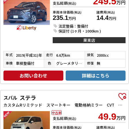
249.5
万円
支払総額
(税込)
車両本体価格
諸費用
(税込)
(税込)
235.1
14.4
万円
万円
法定整備：整備付
保証付 (1ヶ月・1000km )
栗東店
2019(平成31)年
6.6万km
2000cc
年式
走行
排気
車検整備付
グレーメタリック
無
車検
色
修復
お問い合わせ
詳細はこちら
ステラ
スバル
カスタムRリミテッド スマートキー 電動格納ミラー CVT 盗難防止システム ABS CD ミュージックプレイヤー接続可 アルミホイール エアコン パワーステアリング パワーウィンドウ
中古車
49.9
万円
支払総額
(税込)
車両本体価格
諸費用
(税込)
(税込)