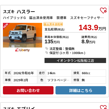
ハスラー
スズキ
ハイブリッドG 届出済未使用車 禁煙車 スズキセーフティサポート アダプティブクルーズコントロール LEDヘッドライト スマートキー プッシュスタート アイドリングストップ 前席シートヒーター ステアリングスイッチ
届出済未使用車
143.9
万円
支払総額
(税込)
車両本体価格
諸費用
(税込)
(税込)
135
8.9
万円
万円
法定整備：整備無
保証付 (1ヶ月・1000km )
イオンタウン松阪船江店
2026(令和8)年
14km
660cc
年式
走行
排気
2029年2月
ソフトベージュメタリック
無
車検
色
修復
お問い合わせ
詳細はこちら
エブリイ
スズキ