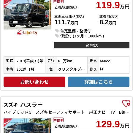
中古車
119.9
万円
支払総額
(税込)
車両本体価格
諸費用
(税込)
(税込)
111.7
8.2
万円
万円
法定整備：整備付
保証付 (1ヶ月・1000km )
彦根店
2019(平成31)年
6.1万km
660cc
年式
走行
排気
2028年1月
クリスタルブラックパール
無
車検
色
修復
お問い合わせ
詳細はこちら
ハスラー
スズキ
ハイブリッドG スズキセーフティサポート 純正ナビ TV Bluetooth対応 スマートキー プッシュスタート アイドリングストップ 前席シートヒーター オートエアコン 電動格納ミラー ヘッドライトレベライザー
中古車
129.9
万円
支払総額
(税込)