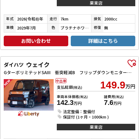
栗東店
2026(令和8)年
7km
2000cc
年式
走行
排気
2029年7月
プラチナホワイトパールマイカ
無
車検
色
修復
お問い合わせ
詳細はこちら
ウェイク
ダイハツ
GターボリミテッドSAIII 衝突軽減B フリップダウンモニター 純正ナビ Bluetooth対応 パノラマモニター LEDヘッドライト 両側自動ドア フォグライト スマートキー プッシュスタート アイドリングストップ
中古車
149.9
万円
支払総額
(税込)
車両本体価格
諸費用
(税込)
(税込)
142.3
7.6
万円
万円
法定整備：整備付
保証付 (1ヶ月・1000km )
栗東店