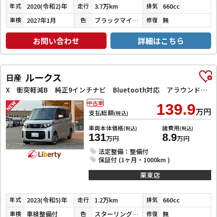
2020(令和2)年
3.7万km
660cc
年式
走行
排気
2027年1月
ブラックマイカメタリック
無
車検
色
修復
お問い合わせ
詳細はこちら
ルークス
日産
X 衝突軽減B 純正9インチナビ Bluetooth対応 アラウンドビューモニター LEDヘッドライト 左パワースライドドア スマートキー プッシュスタート アイドリングストップ オートエアコン
中古車
139.9
万円
支払総額
(税込)
車両本体価格
諸費用
(税込)
(税込)
131
8.9
万円
万円
法定整備：整備付
保証付 (1ヶ月・1000km )
栗東店
2023(令和5)年
1.2万km
660cc
年式
走行
排気
車検整備付
スターリングシルバーメタリック
無
車検
色
修復