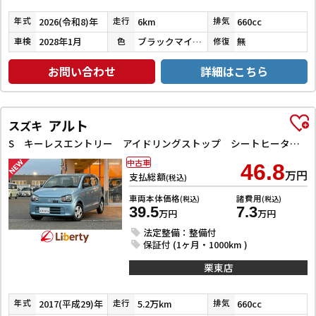
2026(令和8)年
6km
660cc
年式
走行
排気
2028年1月
ブラックマイカメタリック
無
車検
色
修復
お問い合わせ
詳細はこちら
アルト
スズキ
S キーレスエントリー アイドリングストップ シートヒーター CVT ESC CD ミュージックプレイヤー接続可 エアコン パワーウィンドウ
中古車
46.8
万円
支払総額
(税込)
車両本体価格
諸費用
(税込)
(税込)
39.5
7.3
万円
万円
法定整備：整備付
保証付 (1ヶ月・1000km )
栗東店
2017(平成29)年
5.2万km
660cc
年式
走行
排気