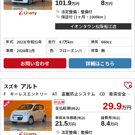
101.9
8
万円
万円
法定整備：整備付
保証付 (1ヶ月・1000km )
イオンタウン松阪船江店
2023(令和5)年
4.7万km
660cc
年式
走行
排気
2028年1月
フローズンバニラパールメタリック
無
車検
色
修復
お問い合わせ
詳細はこちら
アルト
スズキ
F キーレスエントリー AT 盗難防止システム CD 衝突安全ボディ エアコン パワーステアリング パワーウィンドウ
中古車
29.9
万円
支払総額
(税込)
車両本体価格
諸費用
(税込)
(税込)
21.5
8.4
万円
万円
法定整備：整備付