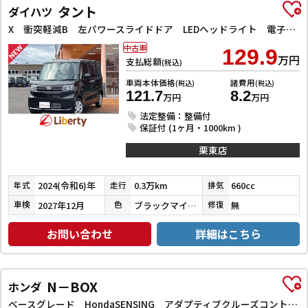
タント
ダイハツ
X 衝突軽減B 左パワースライドドア LEDヘッドライト 電子パーキング 前席シートヒーター スマートキー プッシュスタート アイドリングストップ 障害物センサー オートエアコン 電動格納ミラー
中古車
129.9
万円
支払総額
(税込)
車両本体価格
諸費用
(税込)
(税込)
121.7
8.2
万円
万円
法定整備：整備付
保証付 (1ヶ月・1000km )
栗東店
2024(令和6)年
0.3万km
660cc
年式
走行
排気
2027年12月
ブラックマイカメタリック
無
車検
色
修復
お問い合わせ
詳細はこちら
N－BOX
ホンダ
ベースグレード HondaSENSING アダプティブクルーズコントロール 左パワースライドドア 電子パーキング LEDヘッドライト スマートキー プッシュスタート 社外オーディオ オートエアコン