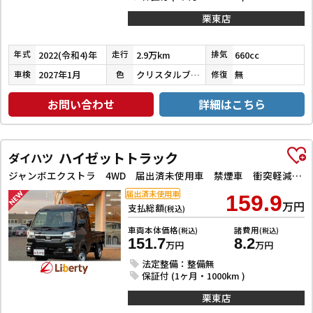
栗東店
2022(令和4)年
2.9万km
660cc
年式
走行
排気
2027年1月
クリスタルブラックパール
無
車検
色
修復
お問い合わせ
詳細はこちら
ハイゼットトラック
ダイハツ
ジャンボエクストラ 4WD 届出済未使用車 禁煙車 衝突軽減B LEDヘッドライト フォグライト スマートキー プッシュスタート アイドリングストップ 障害物センサー
届出済未使用車
159.9
万円
支払総額
(税込)
車両本体価格
諸費用
(税込)
(税込)
151.7
8.2
万円
万円
法定整備：整備無
保証付 (1ヶ月・1000km )
栗東店