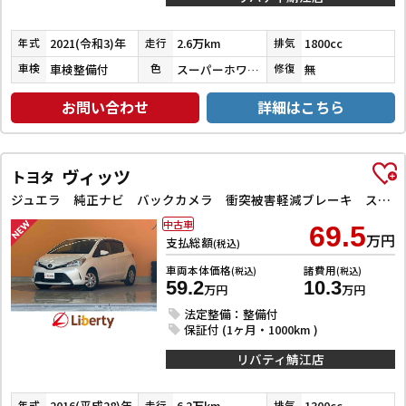
2021(令和3)年
2.6万km
1800cc
年式
走行
排気
車検整備付
スーパーホワイトⅡ
無
車検
色
修復
お問い合わせ
詳細はこちら
ヴィッツ
トヨタ
ジュエラ 純正ナビ バックカメラ 衝突被害軽減ブレーキ スマートキー 電動格納ドアミラー マニュアルレベリング オートエアコン アクセサリーソケット 横滑り防止
中古車
69.5
万円
支払総額
(税込)
車両本体価格
諸費用
(税込)
(税込)
59.2
10.3
万円
万円
法定整備：整備付
保証付 (1ヶ月・1000km )
リバティ鯖江店
2016(平成28)年
6.2万km
1300cc
年式
走行
排気