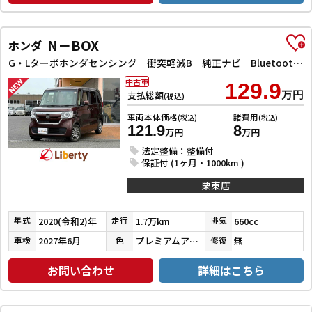
N－BOX
ホンダ
G・Lターボホンダセンシング 衝突軽減B 純正ナビ Bluetooth対応 Bカメラ ビルドインETC 両側自動ドア LEDヘッドライト アダプティブクルーズコントロール スマートキー プッシュスタート 前席シートヒーター
中古車
129.9
万円
支払総額
(税込)
車両本体価格
諸費用
(税込)
(税込)
121.9
8
万円
万円
法定整備：整備付
保証付 (1ヶ月・1000km )
栗東店
2020(令和2)年
1.7万km
660cc
年式
走行
排気
2027年6月
プレミアムアガットブラウンパール
無
車検
色
修復
お問い合わせ
詳細はこちら