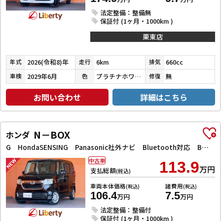
法定整備：整備無
保証付 (1ヶ月・1000km )
栗東店
2026(令和8)年
6km
660cc
年式
走行
排気
2029年6月
プラチナホワイトパール
無
車検
色
修復
お問い合わせ
詳細はこちら
N－BOX
ホンダ
G HondaSENSING Panasonic社外ナビ Bluetooth対応 Bカメラ 電子パーキング LEDヘッドライト アダプティブクルーズコントロール ETC スマートキー プッシュスタート
中古車
113.9
万円
支払総額
(税込)
車両本体価格
諸費用
(税込)
(税込)
106.4
7.5
万円
万円
法定整備：整備付
保証付 (1ヶ月・1000km )