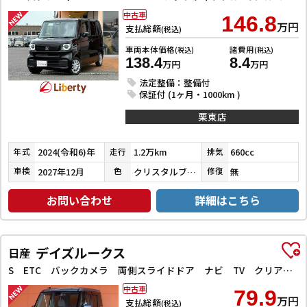
中古車
146.8
万円
支払総額
(税込)
車両本体価格
諸費用
(税込)
(税込)
138.4
8.4
万円
万円
法定整備：整備付
保証付 (1ヶ月・1000km )
栗東店
2024(令和6)年
1.2万km
660cc
年式
走行
排気
2027年12月
クリスタルブラックパール
無
車検
色
修復
お問い合わせ
詳細はこちら
デイズルークス
日産
S ETC バックカメラ 両側スライドドア ナビ TV クリアランスソナー 衝突被害軽減システム キーレスエントリー アイドリングストップ 電動格納ミラー ベンチシート CVT ABS
中古車
79.9
万円
支払総額
(税込)