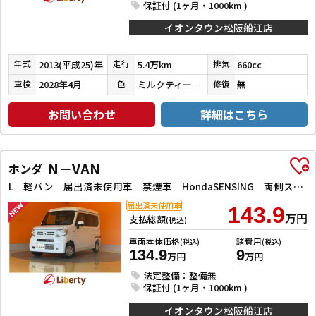
保証付 (1ヶ月・1000km )
イオンタウン松阪船江店
2013(平成25)年
5.4万km
660cc
年式
走行
排気
2028年4月
ミルクティーベージュメタリック
無
車検
色
修復
お問い合わせ
詳細はこちら
N－VAN
ホンダ
L 軽バン 届出済未使用車 禁煙車 HondaSENSING 両側スライドドア アダプティブクルーズコントロール 障害物センサー オートエアコン ステアリングスイッチンドウ
届出済未使用車
143.9
万円
支払総額
(税込)
車両本体価格
諸費用
(税込)
(税込)
134.9
9
万円
万円
法定整備：整備無
保証付 (1ヶ月・1000km )
イオンタウン松阪船江店