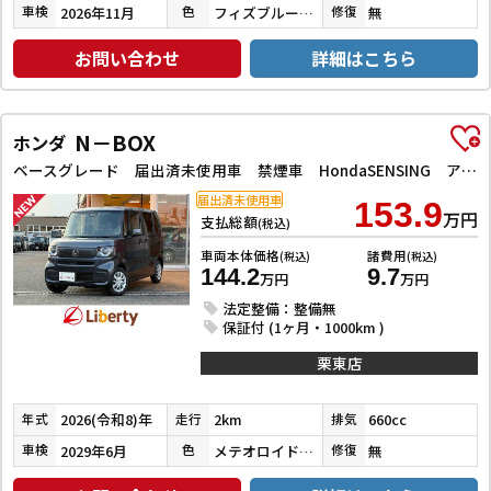
2026年11月
フィズブルーパールメタリック
無
車検
色
修復
お問い合わせ
詳細はこちら
N－BOX
ホンダ
ベースグレード 届出済未使用車 禁煙車 HondaSENSING アダプティブクルーズコントロール 電子パーキング 左パワースライドドア LEDヘッドライト スマートキー プッシュスタート アイドリングストップ
届出済未使用車
153.9
万円
支払総額
(税込)
車両本体価格
諸費用
(税込)
(税込)
144.2
9.7
万円
万円
法定整備：整備無
保証付 (1ヶ月・1000km )
栗東店
2026(令和8)年
2km
660cc
年式
走行
排気
2029年6月
メテオロイドグレーメタリック
無
車検
色
修復