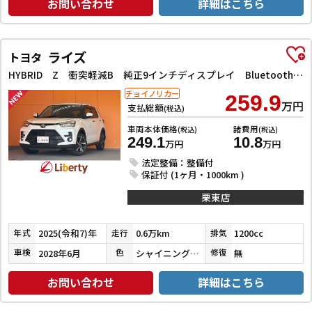
お問い合わせ
詳細はこちら
ライズ
トヨタ
HYBRID Z 衝突軽減B 純正9インチディスプレイ Bluetooth対応 パノラミックビューモニター アダプティブクルーズコントロール 電子パーキング 前席シートヒーター LEDヘッドライト スマートキー
チョイノリカー
259.9
万円
支払総額
(税込)
車両本体価格
諸費用
(税込)
(税込)
249.1
10.8
万円
万円
法定整備：整備付
保証付 (1ヶ月・1000km )
栗東店
2025(令和7)年
0.6万km
1200cc
年式
走行
排気
2028年6月
シャイニングホワイトパール
無
車検
色
修復
お問い合わせ
詳細はこちら