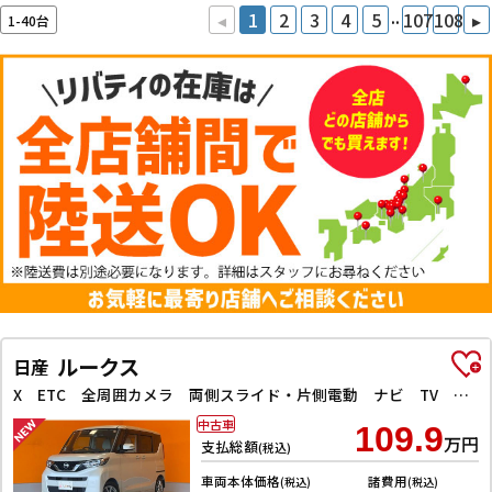
..
◂
1
2
3
4
5
107
108
▸
1-40台
ルークス
日産
X ETC 全周囲カメラ 両側スライド・片側電動 ナビ TV クリアランスソナー レーンアシスト 衝突被害軽減システム オートライト スマートキー アイドリングストップ 電動格納ミラー
中古車
109.9
万円
支払総額
(税込)
車両本体価格
諸費用
(税込)
(税込)