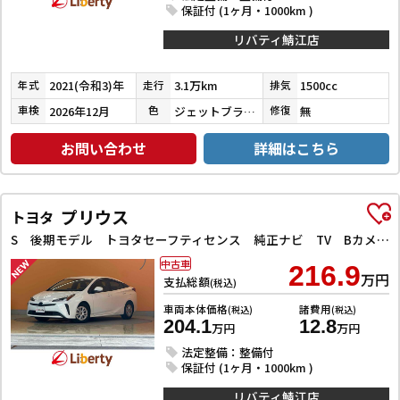
保証付 (1ヶ月・1000km )
リバティ鯖江店
2021(令和3)年
3.1万km
1500cc
年式
走行
排気
2026年12月
ジェットブラックマイカ
無
車検
色
修復
お問い合わせ
詳細はこちら
プリウス
トヨタ
S 後期モデル トヨタセーフティセンス 純正ナビ TV Bカメラ ETC AC100V電源 クルーズコントロール 革巻きステアリング LEDヘッドライト フォグライト オートハイビーム スマートキー
中古車
216.9
万円
支払総額
(税込)
車両本体価格
諸費用
(税込)
(税込)
204.1
12.8
万円
万円
法定整備：整備付
保証付 (1ヶ月・1000km )
リバティ鯖江店