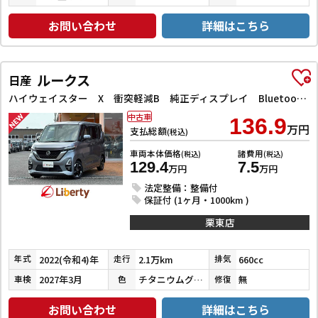
お問い合わせ
詳細はこちら
ルークス
日産
ハイウェイスター X 衝突軽減B 純正ディスプレイ Bluetooth対応 アラウンドビューモニター ETC 両側自動ドア LEDヘッドライト フォグライト スマートキー プッシュスタート アイドリングストップ オートエア
中古車
136.9
万円
支払総額
(税込)
車両本体価格
諸費用
(税込)
(税込)
129.4
7.5
万円
万円
法定整備：整備付
保証付 (1ヶ月・1000km )
栗東店
2022(令和4)年
2.1万km
660cc
年式
走行
排気
2027年3月
チタニウムグレーメタリック
無
車検
色
修復
お問い合わせ
詳細はこちら