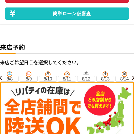
簡単ローン仮審査
来店予約
来店ご希望日◯を選択してください。
土
日
月
火
水
木
金
8/8
8/9
8/10
8/11
8/12
8/13
8/14