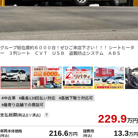
グループ総在庫約６０００台！ぜひご来店下さい！！！ シートヒータ
ー ３列シート ＣＶＴ ＵＳＢ 盗難防止システム ＡＢＳ
中古車
最長120回払い対応
高価下取り対応可
最寄り店舗での商談可
支払総額
(税込)(リ済込)
229.9
?
万円
車両本体価格
諸費用
216.6
13.3
万円
万円
(税込)
(税込)