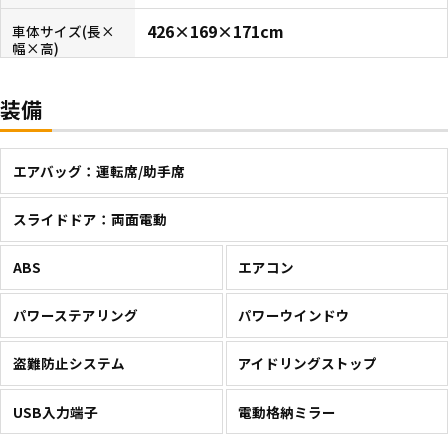
426×169×171cm
車体サイズ(長×
幅×高)
装備
エアバッグ：運転席/助手席
スライドドア：両面電動
ABS
エアコン
パワーステアリング
パワーウインドウ
盗難防止システム
アイドリングストップ
USB入力端子
電動格納ミラー