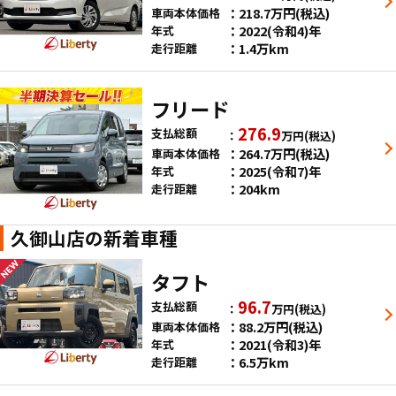
218.7
万円
(税込)
車両本体価格
2022(令和4)年
年式
1.4万km
走行距離
フリード
276.9
支払総額
万円
(税込)
264.7
万円
(税込)
車両本体価格
2025(令和7)年
年式
204km
走行距離
久御山店の新着車種
タフト
96.7
支払総額
万円
(税込)
88.2
万円
(税込)
車両本体価格
2021(令和3)年
年式
6.5万km
走行距離