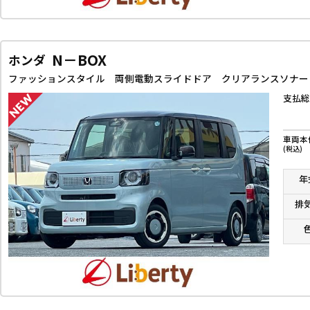
N－BOX
ホンダ
支払総
車両本
(税込)
年
排