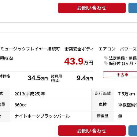
お問い合わせ
額
法定整備：整備
(税込)
43.9
万円
保証付 (1ヶ月・1
中古車
体価格
諸費用
34.5
9.4
万円
万円
(税込)
式
2013(平成25)年
走行
距離
7.5万km
気
量
660cc
車検
車検整備
色
ナイトホークブラックパール
修復
歴
無
お問い合わせ