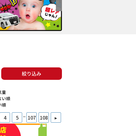
絞り込み
気量
ない順
い順
..
4
5
107
108
▸