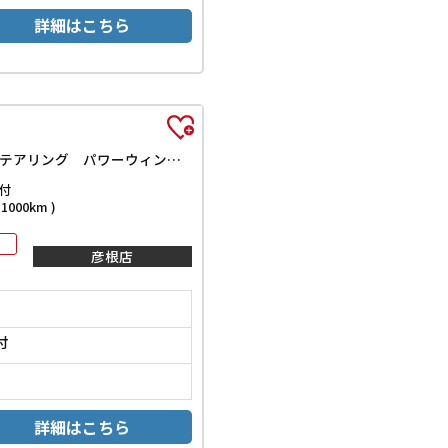
詳細はこちら
C ナビ TV キーレスエントリー ベンチシート AT ABS CD ミュージックプレイヤー接続可 衝突安全ボディ エアコン パワーステアリング パワーウィンドウ
付
000km )
彦根店
付
詳細はこちら