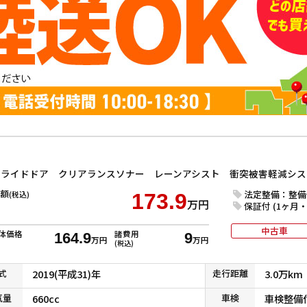
額
法定整備：整備
(税込)
173.9
万円
保証付 (1ヶ月・1
中古車
体価格
諸費用
164.9
9
万円
万円
(税込)
式
2019(平成31)年
走行
距離
3.0万km
気
量
660cc
車検
車検整備