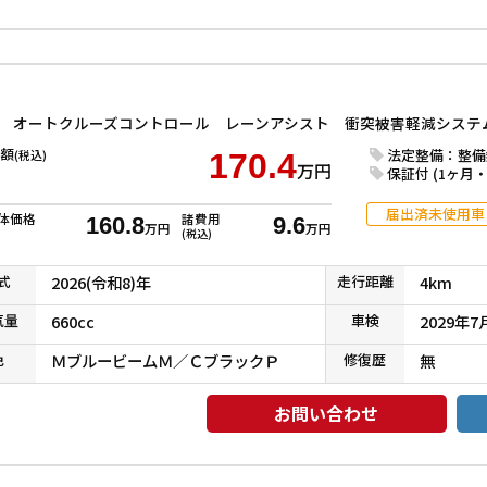
額
法定整備：整備
(税込)
170.4
万円
保証付 (1ヶ月・1
届出済未使用車
体価格
諸費用
160.8
9.6
万円
万円
(税込)
式
2026(令和8)年
走行
距離
4km
気
量
660cc
車検
2029年7
色
ＭブルービームＭ／ＣブラックＰ
修復
歴
無
お問い合わせ