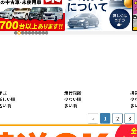
年式
走行距離
排
新しい順
少ない順
少
古い順
多い順
多
◂
1
2
3