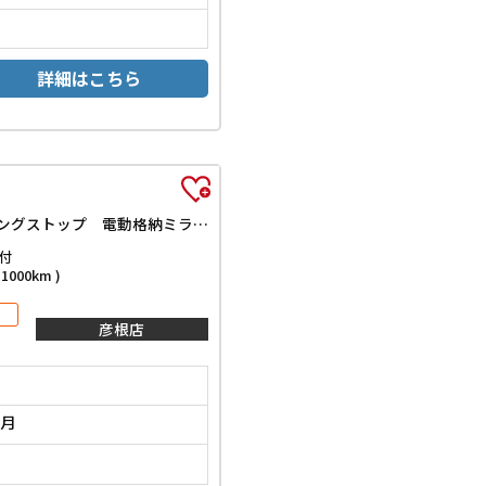
詳細はこちら
ストライプスG 全周囲カメラ 両側電動スライドドア ナビ TV クリアランスソナー 衝突被害軽減システム スマートキー アイドリングストップ 電動格納ミラー シートヒーター ベンチシート CVT ESC
付
000km )
彦根店
2月