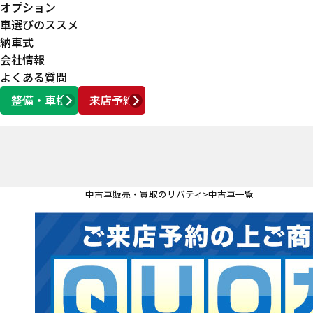
オプション
車選びのススメ
納車式
会社情報
よくある質問
整備・車検
来店予約
営業時間
AM10:00 ～ PM6:00
中古車販売・買取のリバティ
中古車一覧