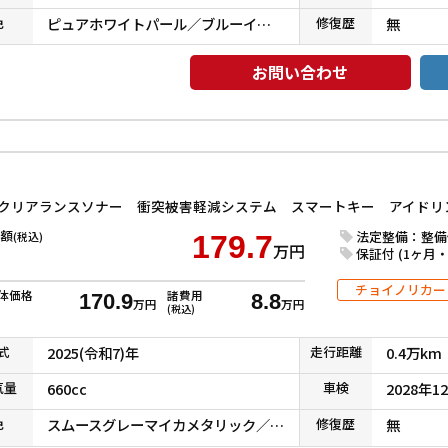
色
ピュアホワイトパール／ブルーイッシュブラックパール３
修復
歴
無
お問い合わせ
額
法定整備：整備
(税込)
179.7
万円
保証付 (1ヶ月・1
チョイノリカー
体価格
諸費用
170.9
8.8
万円
万円
(税込)
式
2025(令和7)年
走行
距離
0.4万km
気
量
660cc
車検
2028年1
色
スムースグレーマイカメタリック／シャイニングホワイトパール
修復
歴
無