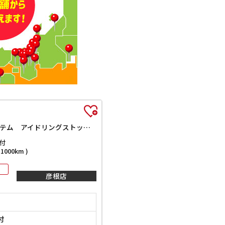
ハイブリッドXSターボ ナビ TV ETC 全周囲カメラ 両側電動スライドドア クリアランスソナー レーンアシスト 衝突被害軽減システム アイドリングストップ 電動格納ミラー シートヒーター CVT ESC CD USB
付
000km )
彦根店
付