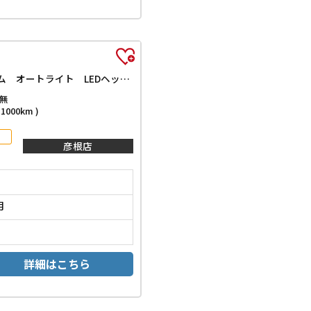
ファッションスタイル 両側電動スライドドア クリアランスソナー オートクルーズコントロール レーンアシスト 衝突被害軽減システム オートライト LEDヘッドランプ スマートキー アイドリングストップ
無
000km )
彦根店
月
詳細はこちら