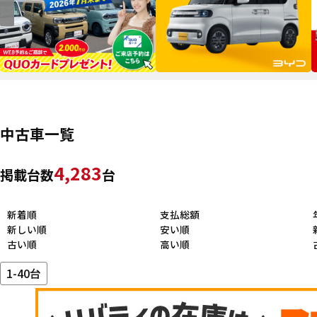
中古車一覧
4,283
掲載台数
台
新着順
支払総額
新しい順
安い順
古い順
高い順
1-40台