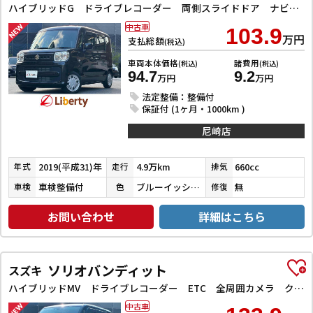
ハイブリッドG ドライブレコーダー 両側スライドドア ナビ TV オートライト スマートキー アイドリングストップ 電動格納ミラー ベンチシート CVT ABS ESC CD エアコン パワーウィンドウ
中古車
103.9
万円
支払総額
(税込)
車両本体価格
諸費用
(税込)
(税込)
94.7
9.2
万円
万円
法定整備：整備付
保証付 (1ヶ月・1000km )
尼崎店
2019(平成31)年
4.9万km
660cc
年式
走行
排気
車検整備付
ブルーイッシュブラックパール３
無
車検
色
修復
お問い合わせ
詳細はこちら
ソリオバンディット
スズキ
ハイブリッドMV ドライブレコーダー ETC 全周囲カメラ クリアランスソナー オートクルーズコントロール レーンアシスト 衝突被害軽減システム 両側スライド・片側電動 LEDヘッドランプ スマートキー
中古車