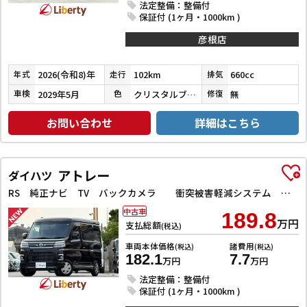
法定整備：整備付
保証付 (1ヶ月・1000km )
彦根店
2026(令和8)年
102km
660cc
年式
走行
排気
2029年5月
クリスタルブラックパール
無
車検
色
修復
お問い合わせ
詳細はこちら
アトレー
ダイハツ
RS 純正ナビ TV バックカメラ 衝突被害軽減システム クリアランスソナー オートクルーズコントロール 両側電動スライドドア スマートキー アイドリングストップ 電動格納ミラー オートライト
中古車
189.8
万円
支払総額
(税込)
車両本体価格
諸費用
(税込)
(税込)
182.1
7.7
万円
万円
法定整備：整備付
保証付 (1ヶ月・1000km )