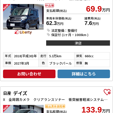
中古車
69.9
万円
支払総額
(税込)
車両本体価格
諸費用
(税込)
(税込)
62.3
7.6
万円
万円
法定整備：整備付
保証付 (1ヶ月・1000km )
津店
2018(平成30)年
5.3万km
660cc
年式
走行
排気
2027年3月
ブラックパール
無
車検
色
修復
お問い合わせ
詳細はこちら
デイズ
日産
X 全周囲カメラ クリアランスソナー 衝突被害軽減システム オートライト スマートキー アイドリングストップ 電動格納ミラー ベンチシート CVT 盗難防止システム ABS ESC CD アルミホイール
届出済未使用車
133.9
万円
支払総額
(税込)