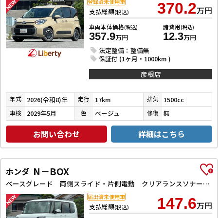
登録済未使用車
370.2
万円
支払総額
(税込)
車両本体価格
諸費用
(税込)
(税込)
357.9
12.3
万円
万円
法定整備：整備無
保証付 (1ヶ月・1000km )
彦根店
2026(令和8)年
17km
1500cc
年式
走行
排気
2029年5月
ベージュ
無
車検
色
修復
お問い合わせ
詳細はこちら
N－BOX
ホンダ
ベースグレード 両側スライド・片側電動 クリアランスソナー オートクルーズコントロール レーンアシスト オートライト スマートキー アイドリングストップ 電動格納ミラー シートヒーター ベンチシート
届出済未使用車
147.6
万円
支払総額
(税込)