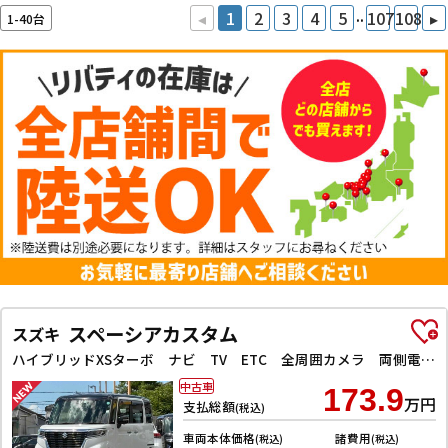
..
◂
1
2
3
4
5
107
108
▸
1-40台
スペーシアカスタム
スズキ
ハイブリッドXSターボ ナビ TV ETC 全周囲カメラ 両側電動スライドドア クリアランスソナー レーンアシスト 衝突被害軽減システム アイドリングストップ 電動格納ミラー シートヒーター CVT ESC CD USB
中古車
173.9
万円
支払総額
(税込)
車両本体価格
諸費用
(税込)
(税込)