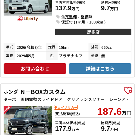
車両本体価格
諸費用
(税込)
(税込)
137.9
9.7
万円
万円
法定整備：整備無
保証付 (1ヶ月・1000km )
彦根店
2026(令和8)年
15km
660cc
年式
走行
排気
2029年5月
プラチナホワイトパール
無
車検
色
修復
お問い合わせ
詳細はこちら
N－BOXカスタム
ホンダ
ターボ 両側電動スライドドア クリアランスソナー レーンアシスト オートライト スマートキー アイドリングストップ 電動格納ミラー ベンチシート CVT ESC USB チップアップシート
チョイノリカー
187.6
万円
支払総額
(税込)
車両本体価格
諸費用
(税込)
(税込)
177.9
9.7
万円
万円