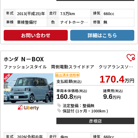
2013(平成25)年
7.5万km
660cc
年式
走行
排気
車検整備付
ナイトホークブラックパール
無
車検
色
修復
お問い合わせ
詳細はこちら
N－BOX
ホンダ
ファッションスタイル 両側電動スライドドア クリアランスソナー オートクルーズコントロール レーンアシスト 衝突被害軽減システム オートライト LEDヘッドランプ スマートキー アイドリングストップ
届出済未使用車
170.4
万円
支払総額
(税込)
車両本体価格
諸費用
(税込)
(税込)
160.8
9.6
万円
万円
法定整備：整備無
保証付 (1ヶ月・1000km )
彦根店
2026(令和8)年
4km
660cc
年式
走行
排気