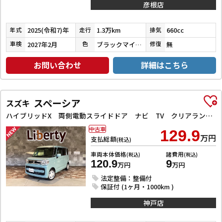
彦根店
2025(令和7)年
1.3万km
660cc
年式
走行
排気
2027年2月
ブラックマイカメタリック
無
車検
色
修復
お問い合わせ
詳細はこちら
スペーシア
スズキ
ハイブリッドX 両側電動スライドドア ナビ TV クリアランスソナー レーンアシスト 衝突被害軽減システム オートライト スマートキー アイドリングストップ 電動格納ミラー シートヒーター ベンチシート CVT
中古車
129.9
万円
支払総額
(税込)
車両本体価格
諸費用
(税込)
(税込)
120.9
9
万円
万円
法定整備：整備付
保証付 (1ヶ月・1000km )
神戸店