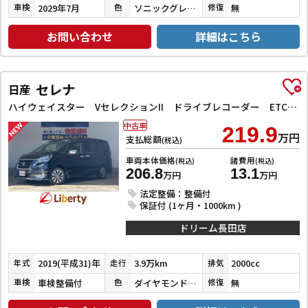
2029年7月
ソニックグレーパール
無
車検
色
修復
お問い合わせ
詳細はこちら
セレナ
日産
ハイウェイスター VセレクションII ドライブレコーダー ETC 全周囲カメラ ナビ TV クリアランスソナー オートクルーズコントロール パークアシスト 衝突被害軽減システム 両側電動スライドドア オートライト LEDヘッドランプ
中古車
219.9
万円
支払総額
(税込)
車両本体価格
諸費用
(税込)
(税込)
206.8
13.1
万円
万円
法定整備：整備付
保証付 (1ヶ月・1000km )
ドリーム長田店
2019(平成31)年
3.9万km
2000cc
年式
走行
排気
車検整備付
ダイヤモンドブラックパール
無
車検
色
修復