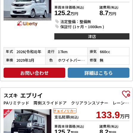
車両本体価格
諸費用
(税込)
(税込)
125.2
8.7
万円
万円
法定整備：整備無
保証付 (1ヶ月・1000km )
津店
2026(令和8)年
17km
660cc
年式
走行
排気
2029年3月
ホワイトパール３コートパール
無
車検
色
修復
お問い合わせ
詳細はこちら
エブリイ
スズキ
PAリミテッド 両側スライドドア クリアランスソナー レーンアシスト 衝突被害軽減システム オートライト キーレスエントリー アイドリングストップ CVT ESC エアコン パワーステアリング パワーウィンドウ
チョイノリカー
133.9
万円
支払総額
(税込)
車両本体価格
諸費用
(税込)
(税込)
125.7
8.2
万円
万円