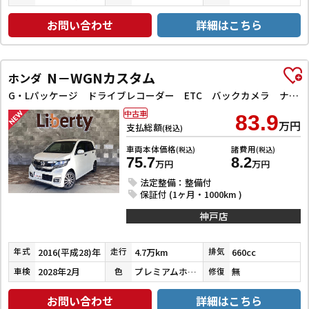
お問い合わせ
詳細はこちら
N－WGNカスタム
ホンダ
G・Lパッケージ ドライブレコーダー ETC バックカメラ ナビ TV オートクルーズコントロール 衝突被害軽減システム オートライト スマートキー アイドリングストップ 電動格納ミラー ベンチシート CVT ESC
中古車
83.9
万円
支払総額
(税込)
車両本体価格
諸費用
(税込)
(税込)
75.7
8.2
万円
万円
法定整備：整備付
保証付 (1ヶ月・1000km )
神戸店
2016(平成28)年
4.7万km
660cc
年式
走行
排気
2028年2月
プレミアムホワイトパールⅡ
無
車検
色
修復
お問い合わせ
詳細はこちら