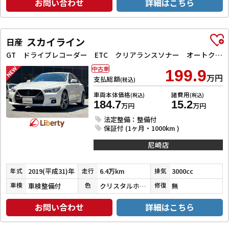
お問い合わせ
詳細はこちら
スカイライン
日産
GT ドライブレコーダー ETC クリアランスソナー オートクルーズコントロール 衝突被害軽減システム 全周囲カメラ ナビ TV アルミホイール オートライト LEDヘッドランプ サンルーフ AT
中古車
199.9
万円
支払総額
(税込)
車両本体価格
諸費用
(税込)
(税込)
184.7
15.2
万円
万円
法定整備：整備付
保証付 (1ヶ月・1000km )
尼崎店
2019(平成31)年
6.4万km
3000cc
年式
走行
排気
車検整備付
クリスタルホワイトパール３コートパール
無
車検
色
修復
お問い合わせ
詳細はこちら