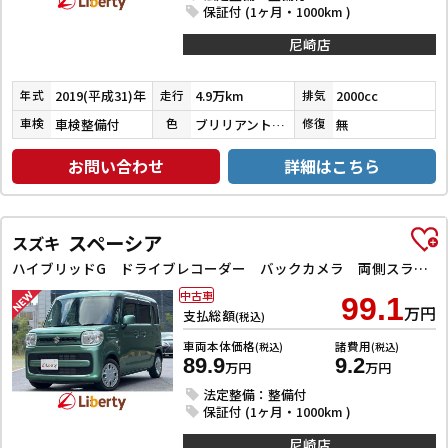
保証付 (1ヶ月・1000km )
尼崎店
2019(平成31)年
4.9万km
2000cc
年式
走行
排気
車検整備付
ブリリアントホワイトパール３コートパール
無
車検
色
修復
お問い合わせ
詳細はこちら
スペーシア
スズキ
ハイブリッドG ドライブレコーダー バックカメラ 両側スライドドア ナビ TV スマートキー アイドリングストップ 電動格納ミラー ベンチシート CVT ESC CD DVD再生 Bluetooth エアコン
中古車
99.1
万円
支払総額
(税込)
車両本体価格
諸費用
(税込)
(税込)
89.9
9.2
万円
万円
法定整備：整備付
保証付 (1ヶ月・1000km )
尼崎店