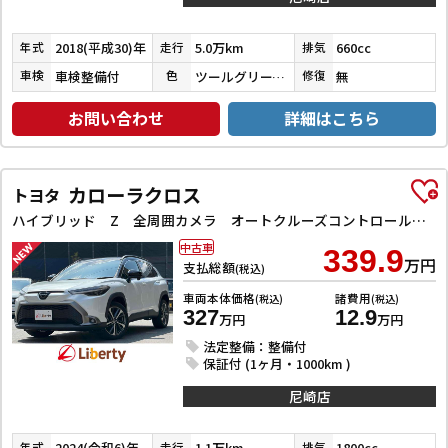
2018(平成30)年
5.0万km
660cc
年式
走行
排気
車検整備付
ツールグリーンパールメタリック
無
車検
色
修復
お問い合わせ
詳細はこちら
カローラクロス
トヨタ
ハイブリッド Z 全周囲カメラ オートクルーズコントロール レーンアシスト パワーシート 衝突被害軽減システム ナビ TV オートライト LEDヘッドランプ ヘッドライトウォッシャー 電動リアゲート アルミホイール
中古車
339.9
万円
支払総額
(税込)
車両本体価格
諸費用
(税込)
(税込)
327
12.9
万円
万円
法定整備：整備付
保証付 (1ヶ月・1000km )
尼崎店
2024(令和6)年
1.1万km
1800cc
年式
走行
排気