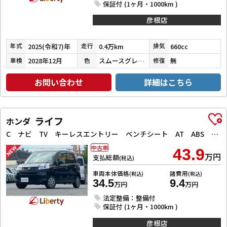
保証付 (1ヶ月・1000km )
彦根店
2025(令和7)年
0.4万km
660cc
年式
走行
排気
2028年12月
スムースグレーマイカメタリック／シャイニングホワイトパール
無
車検
色
修復
お問い合わせ
詳細はこちら
ライフ
ホンダ
C ナビ TV キーレスエントリー ベンチシート AT ABS CD ミュージックプレイヤー接続可 衝突安全ボディ エアコン パワーステアリング パワーウィンドウ
中古車
43.9
万円
支払総額
(税込)
車両本体価格
諸費用
(税込)
(税込)
34.5
9.4
万円
万円
法定整備：整備付
保証付 (1ヶ月・1000km )
彦根店