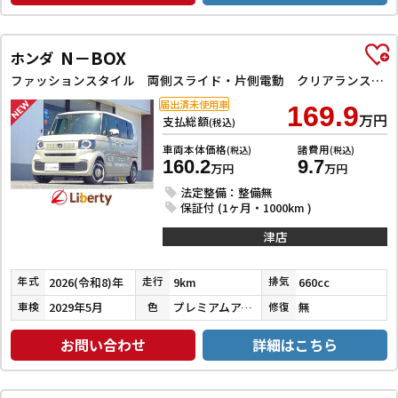
N－BOX
ホンダ
ファッションスタイル 両側スライド・片側電動 クリアランスソナー オートクルーズコントロール レーンアシスト オートライト スマートキー アイドリングストップ ベンチシート CVT ESC チップアップシート
届出済未使用車
169.9
万円
支払総額
(税込)
車両本体価格
諸費用
(税込)
(税込)
160.2
9.7
万円
万円
法定整備：整備無
保証付 (1ヶ月・1000km )
津店
2026(令和8)年
9km
660cc
年式
走行
排気
2029年5月
プレミアムアイボリーパールⅡ
無
車検
色
修復
お問い合わせ
詳細はこちら