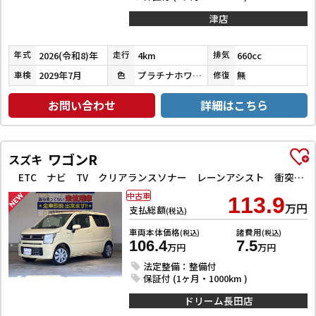
津店
2026(令和8)年
4km
660cc
年式
走行
排気
2029年7月
プラチナホワイトパール
無
車検
色
修復
お問い合わせ
詳細はこちら
ワゴンR
スズキ
ETC ナビ TV クリアランスソナー レーンアシスト 衝突被害軽減システム オートライト スマートキー アイドリングストップ 電動格納ミラー シートヒーター ベンチシート CVT ESC CD
中古車
113.9
万円
支払総額
(税込)
車両本体価格
諸費用
(税込)
(税込)
106.4
7.5
万円
万円
法定整備：整備付
保証付 (1ヶ月・1000km )
ドリーム長田店