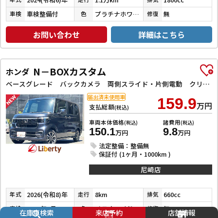
車検整備付
プラチナホワイトパールマイカ／アティチュードブラックマイカ
無
車検
色
修復
お問い合わせ
詳細はこちら
N－BOXカスタム
ホンダ
ベースグレード バックカメラ 両側スライド・片側電動 クリアランスソナー レーンアシスト オートライト スマートキー 電動格納ミラー CVT ESC USB チップアップシート アルミホイール エアコン
届出済未使用車
159.9
万円
支払総額
(税込)
車両本体価格
諸費用
(税込)
(税込)
150.1
9.8
万円
万円
法定整備：整備無
保証付 (1ヶ月・1000km )
尼崎店
2026(令和8)年
8km
660cc
年式
走行
排気
2029年7月
メテオロイドグレーメタリック
無
車検
色
修復
在庫車検索
来店予約
店舗情報