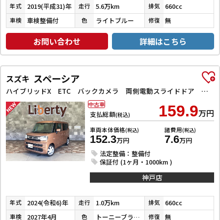
2019(平成31)年
5.6万km
660cc
年式
走行
排気
車検整備付
ライトブルー
無
車検
色
修復
お問い合わせ
詳細はこちら
スペーシア
スズキ
ハイブリッドX ETC バックカメラ 両側電動スライドドア クリアランスソナー オートクルーズコントロール レーンアシスト オートライト スマートキー アイドリングストップ 電動格納ミラー シートヒーター
中古車
159.9
万円
支払総額
(税込)
車両本体価格
諸費用
(税込)
(税込)
152.3
7.6
万円
万円
法定整備：整備付
保証付 (1ヶ月・1000km )
神戸店
2024(令和6)年
1.0万km
660cc
年式
走行
排気
2027年4月
トーニーブラウンメタリック
無
車検
色
修復