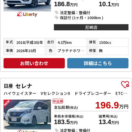
186.8
10.1
万円
万円
法定整備：整備付
保証付 (1ヶ月・1000km )
尼崎店
2018(平成30)年
4.3万km
1500cc
年式
走行
排気
2026年10月
プラチナホワイトパール
無
車検
色
修復
お問い合わせ
詳細はこちら
セレナ
日産
ハイウェイスター VセレクションII ドライブレコーダー ETC バックカメラ サイドカメラ ナビ TV クリアランスソナー オートクルーズコントロール パークアシスト 衝突被害軽減システム 両側電動スライドドア オートライト
中古車
196.9
万円
支払総額
(税込)
車両本体価格
諸費用
(税込)
(税込)
183.5
13.4
万円
万円
法定整備：整備付