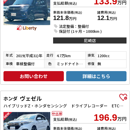
133.9
万円
支払総額
(税込)
車両本体価格
諸費用
(税込)
(税込)
121.8
12.1
万円
万円
法定整備：整備付
保証付 (1ヶ月・1000km )
尼崎店
2019(平成31)年
4.7万km
1200cc
年式
走行
排気
車検整備付
ミッドナイトバイオレットメタリック
無
車検
色
修復
お問い合わせ
詳細はこちら
ヴェゼル
ホンダ
ハイブリッドZ・ホンダセンシング ドライブレコーダー ETC バックカメラ オートクルーズコントロール レーンアシスト 衝突被害軽減システム ナビ TV オートライト LEDヘッドランプ アルミホイール スマートキー 電動格納ミラー
中古車
196.9
万円
支払総額
(税込)
車両本体価格
諸費用
(税込)
(税込)