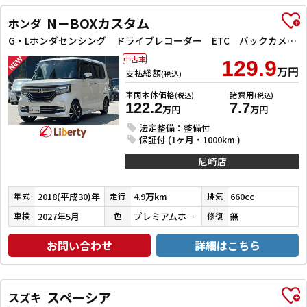
N－BOXカスタム
ホンダ
G・Lホンダセンシング ドライブレコーダー ETC バックカメラ 両側スライド・片側電動 ナビ TV クリアランスソナー オートクルーズコントロール レーンアシスト 衝突被害軽減システム オートライト スマートキー
中古車
129.9
万円
支払総額
(税込)
車両本体価格
諸費用
(税込)
(税込)
122.2
7.7
万円
万円
法定整備：整備付
保証付 (1ヶ月・1000km )
尼崎店
2018(平成30)年
4.9万km
660cc
年式
走行
排気
2027年5月
プレミアムホワイトパールⅡ
無
車検
色
修復
お問い合わせ
詳細はこちら
スペーシア
スズキ