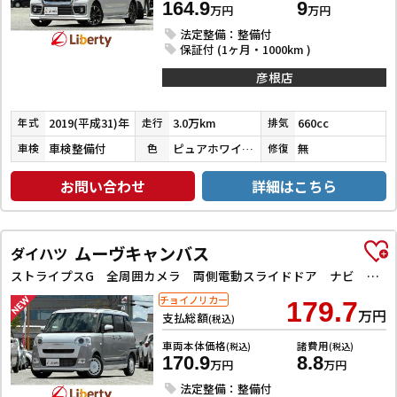
164.9
9
万円
万円
法定整備：整備付
保証付 (1ヶ月・1000km )
彦根店
2019(平成31)年
3.0万km
660cc
年式
走行
排気
車検整備付
ピュアホワイトパール／ブルーイッシュブラックパール３
無
車検
色
修復
お問い合わせ
詳細はこちら
ムーヴキャンバス
ダイハツ
ストライプスG 全周囲カメラ 両側電動スライドドア ナビ TV クリアランスソナー 衝突被害軽減システム スマートキー アイドリングストップ 電動格納ミラー シートヒーター ベンチシート CVT ESC
チョイノリカー
179.7
万円
支払総額
(税込)
車両本体価格
諸費用
(税込)
(税込)
170.9
8.8
万円
万円
法定整備：整備付