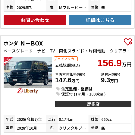
2029年7月
ＭブルービームＭ／ＣブラックＰ
無
車検
色
修復
お問い合わせ
詳細はこちら
N－BOX
ホンダ
ベースグレード ナビ TV 両側スライド・片側電動 クリアランスソナー オートクルーズコントロール レーンアシスト 衝突被害軽減システム オートライト LEDヘッドランプ スマートキー
チョイノリカー
156.9
万円
支払総額
(税込)
車両本体価格
諸費用
(税込)
(税込)
147.6
9.3
万円
万円
法定整備：整備付
保証付 (1ヶ月・1000km )
彦根店
2025(令和7)年
0.1万km
660cc
年式
走行
排気
2028年10月
クリスタルブラックパール
無
車検
色
修復