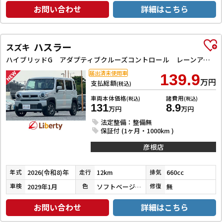
お問い合わせ
詳細はこちら
ハスラー
スズキ
ハイブリッドG アダプティブクルーズコントロール レーンアシスト 衝突被害軽減システム オートライト LEDヘッドランプ スマートキー アイドリングストップ 電動格納ミラー シートヒーター CVT
届出済未使用車
139.9
万円
支払総額
(税込)
車両本体価格
諸費用
(税込)
(税込)
131
8.9
万円
万円
法定整備：整備無
保証付 (1ヶ月・1000km )
彦根店
2026(令和8)年
12km
660cc
年式
走行
排気
2029年1月
ソフトベージュメタリック
無
車検
色
修復
お問い合わせ
詳細はこちら