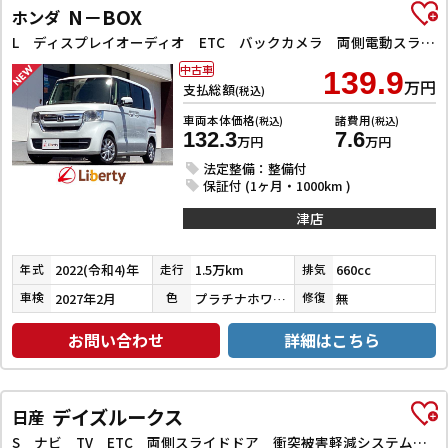
N－BOX
ホンダ
L ディスプレイオーディオ ETC バックカメラ 両側電動スライドドア クリアランスソナー クルーズコントロール レーンアシスト 衝突被害軽減システム オートライト スマートキー アイドリングストップ
中古車
139.9
万円
支払総額
(税込)
車両本体価格
諸費用
(税込)
(税込)
132.3
7.6
万円
万円
法定整備：整備付
保証付 (1ヶ月・1000km )
津店
2022(令和4)年
1.5万km
660cc
年式
走行
排気
2027年2月
プラチナホワイトパール
無
車検
色
修復
お問い合わせ
詳細はこちら
デイズルークス
日産
S ナビ TV ETC 両側スライドドア 衝突被害軽減システム キーレスエントリー アイドリングストップ 電動格納ミラー CVT ESC CD USB ミュージックプレイヤー接続可