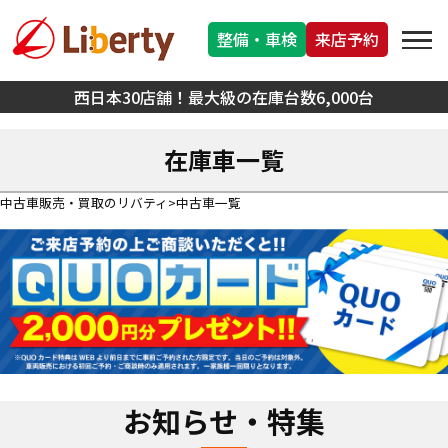
整備・車検
来店予約
西日本30店舗！最大級の在庫台数6,000台
在庫車一覧
中古車販売・買取のリバティ
中古車一覧
お知らせ・特集