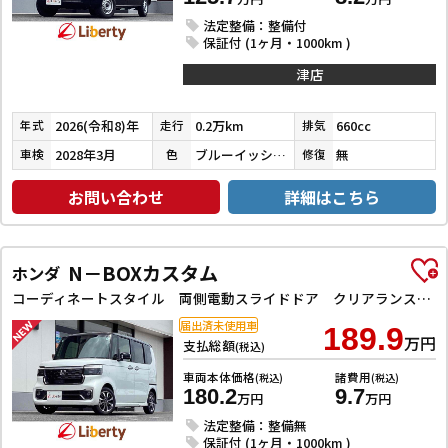
法定整備：整備付
保証付 (1ヶ月・1000km )
津店
2026(令和8)年
0.2万km
660cc
年式
走行
排気
2028年3月
ブルーイッシュブラックパール３
無
車検
色
修復
お問い合わせ
詳細はこちら
N－BOXカスタム
ホンダ
コーディネートスタイル 両側電動スライドドア クリアランスソナー オートクルーズコントロール レーンアシスト オートライト スマートキー アイドリングストップ 電動格納ミラー ベンチシート CVT ESC
届出済未使用車
189.9
万円
支払総額
(税込)
車両本体価格
諸費用
(税込)
(税込)
180.2
9.7
万円
万円
法定整備：整備無
保証付 (1ヶ月・1000km )