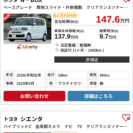
ベースグレード 両側スライド・片側電動 クリアランスソナー オートクルーズコントロール レーンアシスト 衝突被害軽減システム オートライト LEDヘッドランプ スマートキー アイドリングストップ
届出済未使用車
147.6
万円
支払総額
(税込)
車両本体価格
諸費用
(税込)
(税込)
137.9
9.7
万円
万円
法定整備：整備無
保証付 (1ヶ月・1000km )
彦根店
2026(令和8)年
16km
660cc
年式
走行
排気
2029年5月
プラチナホワイトパール
無
車検
色
修復
お問い合わせ
詳細はこちら
シエンタ
トヨタ
ハイブリッドZ 全周囲カメラ ナビ TV クリアランスソナー アダプティブクルーズコントロール レーンアシスト 衝突被害軽減システム 両側電動スライドドア オートマチックハイビーム オートライト LEDヘッドランプ