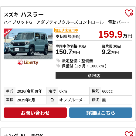
ハスラー
スズキ
ハイブリッドG アダプティブクルーズコントロール 電動パーキングブレーキ レーンアシスト 衝突被害軽減システム オートライト LEDヘッドランプ スマートキー アイドリングストップ 電動格納ミラー シートヒーター
届出済未使用車
159.9
万円
支払総額
(税込)
車両本体価格
諸費用
(税込)
(税込)
150.7
9.2
万円
万円
法定整備：整備無
保証付 (1ヶ月・1000km )
彦根店
2026(令和8)年
6km
660cc
年式
走行
排気
2029年6月
オフブルーメタリック
無
車検
色
修復
お問い合わせ
詳細はこちら
N－BOX
ホンダ