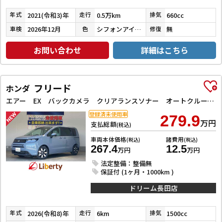
2021(令和3)年
0.5万km
660cc
年式
走行
排気
2026年12月
シフォンアイボリーメタリック
無
車検
色
修復
お問い合わせ
詳細はこちら
フリード
ホンダ
エアー EX バックカメラ クリアランスソナー オートクルーズコントロール レーンアシスト 衝突被害軽減システム 両側電動スライドドア オートライト LEDヘッドランプ スマートキー 電動格納ミラー シートヒーター
登録済未使用車
279.9
万円
支払総額
(税込)
車両本体価格
諸費用
(税込)
(税込)
267.4
12.5
万円
万円
法定整備：整備無
保証付 (1ヶ月・1000km )
ドリーム長田店
2026(令和8)年
6km
1500cc
年式
走行
排気