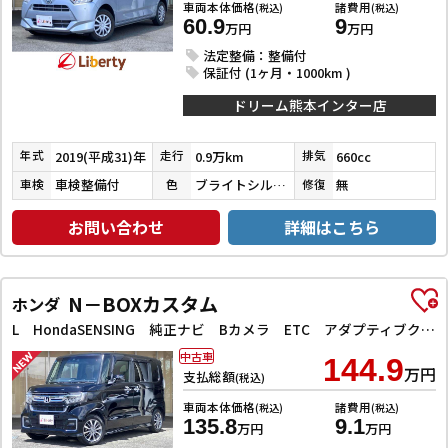
車両本体価格
諸費用
(税込)
(税込)
60.9
9
万円
万円
法定整備：整備付
保証付 (1ヶ月・1000km )
ドリーム熊本インター店
2019(平成31)年
0.9万km
660cc
年式
走行
排気
車検整備付
ブライトシルバーメタリック
無
車検
色
修復
お問い合わせ
詳細はこちら
N－BOXカスタム
ホンダ
L HondaSENSING 純正ナビ Bカメラ ETC アダプティブクルーズコントロール 左パワースライドドア 前席シートヒーター LEDヘッドライト フォグライト スマートキー プッシュスタート
中古車
144.9
万円
支払総額
(税込)
車両本体価格
諸費用
(税込)
(税込)
135.8
9.1
万円
万円