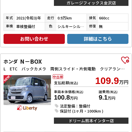
ガレージフィックス金沢店
2021(令和3)年
0.9万km
660cc
年式
走行
排気
車検整備付
シルキーシルバーメタリック
無
車検
色
修復
お問い合わせ
詳細はこちら
N－BOX
ホンダ
L ETC バックカメラ 両側スライド・片側電動 クリアランスソナー オートクルーズコントロール レーンアシスト 衝突被害軽減システム オートライト スマートキー アイドリングストップ 電動格納ミラー
中古車
109.9
万円
支払総額
(税込)
車両本体価格
諸費用
(税込)
(税込)
100.8
9.1
万円
万円
法定整備：整備付
保証付 (1ヶ月・1000km )
ドリーム熊本インター店