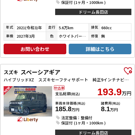
保証付 (1ヶ月・1000km )
ドリーム長田店
2021(令和3)年
5.6万km
660cc
年式
走行
排気
2027年3月
ホワイトパール３コートパール
無
車検
色
修復
お問い合わせ
詳細はこちら
スペーシアギア
スズキ
ハイブリッドXZ スズキセーフティサポート 純正9インチナビ TV Bluetooth対応 全方位カメラ 両側自動ドア ヘッドアップディスプレイ アダプティブクルーズコントロール ステアリングヒーター LEDヘッドライ
中古車
193.9
万円
支払総額
(税込)
車両本体価格
諸費用
(税込)
(税込)
185.8
8.1
万円
万円
法定整備：整備付
保証付 (1ヶ月・1000km )
ドリーム長田店