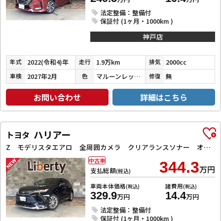
法定整備：整備付
保証付 (1ヶ月・1000km )
神戸店
2022(令和4)年
1.9万km
2000cc
年式
走行
排気
2027年2月
マルーンレッドマルチフレックスパールメタリック
無
車検
色
修復
お問い合わせ
詳細はこちら
ハリアー
トヨタ
Z モデリスタエアロ 全周囲カメラ クリアランスソナー オートクルーズコントロール レーンアシスト パワーシート 衝突被害軽減システム ナビ TV オートマチックハイビーム オートライト LEDヘッドラン
中古車
344.3
万円
支払総額
(税込)
車両本体価格
諸費用
(税込)
(税込)
329.9
14.4
万円
万円
法定整備：整備付
保証付 (1ヶ月・1000km )