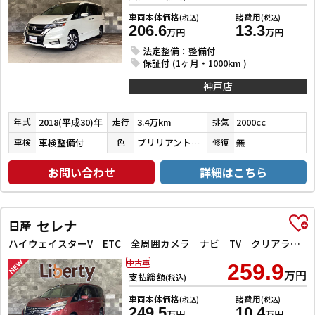
車両本体価格
諸費用
(税込)
(税込)
206.6
13.3
万円
万円
法定整備：整備付
保証付 (1ヶ月・1000km )
神戸店
2018(平成30)年
3.4万km
2000cc
年式
走行
排気
車検整備付
ブリリアントホワイトパール３コートパール
無
車検
色
修復
お問い合わせ
詳細はこちら
セレナ
日産
ハイウェイスターV ETC 全周囲カメラ ナビ TV クリアランスソナー オートクルーズコントロール 衝突被害軽減システム 両側電動スライドドア オートライト LEDヘッドランプ スマートキー
中古車
259.9
万円
支払総額
(税込)
車両本体価格
諸費用
(税込)
(税込)
249.5
10.4
万円
万円