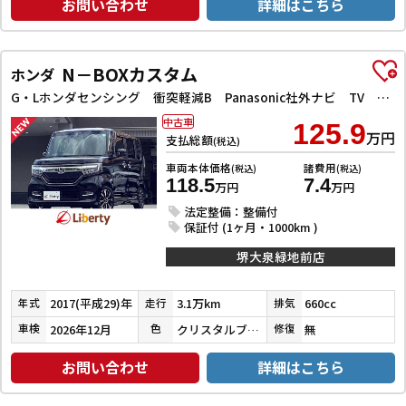
お問い合わせ
詳細はこちら
N－BOXカスタム
ホンダ
G・Lホンダセンシング 衝突軽減B Panasonic社外ナビ TV Bカメラ ビルドインETC アダプティブクルーズコントロール 左パワースライドドア LEDヘッドライト フォグライト スマートキー プッシュスタート
中古車
125.9
万円
支払総額
(税込)
車両本体価格
諸費用
(税込)
(税込)
118.5
7.4
万円
万円
法定整備：整備付
保証付 (1ヶ月・1000km )
堺大泉緑地前店
2017(平成29)年
3.1万km
660cc
年式
走行
排気
2026年12月
クリスタルブラックパール
無
車検
色
修復
お問い合わせ
詳細はこちら