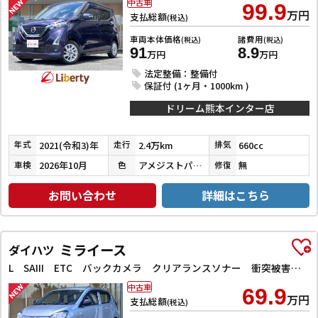
中古車
99.9
万円
支払総額
(税込)
車両本体価格
諸費用
(税込)
(税込)
91
8.9
万円
万円
法定整備：整備付
保証付 (1ヶ月・1000km )
ドリーム熊本インター店
2021(令和3)年
2.4万km
660cc
年式
走行
排気
2026年10月
アメジストパープルパールメタリック
無
車検
色
修復
お問い合わせ
詳細はこちら
ミライース
ダイハツ
L SAIII ETC バックカメラ クリアランスソナー 衝突被害軽減システム オートマチックハイビーム キーレスエントリー アイドリングストップ CVT ESC エアコン パワーウィンドウ
中古車
69.9
万円
支払総額
(税込)