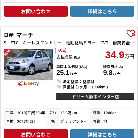
お問い合わせ
詳細はこちら
マーチ
日産
S ETC キーレスエントリー 電動格納ミラー CVT 衝突安全ボディ ABS ESC エアコン パワーステアリング パワーウィンドウ
中古車
34.9
万円
支払総額
(税込)
車両本体価格
諸費用
(税込)
(税込)
25.1
9.8
万円
万円
法定整備：整備付
保証付 (1ヶ月・1000km )
ドリーム熊本インター店
2018(平成30)年
13.3万km
1200cc
年式
走行
排気
2027年2月
ブリリアントシルバー
無
車検
色
修復
お問い合わせ
詳細はこちら