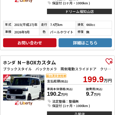
保証付 (1ヶ月・1000km )
ドリーム福知山店
2015(平成27)年
7.4万km
660cc
年式
走行
排気
2026年9月
パールホワイト
無
車検
色
修復
お問い合わせ
詳細はこちら
N－BOXカスタム
ホンダ
ブラックスタイル バックカメラ 両側電動スライドドア クリアランスソナー オートクルーズコントロール レーンアシスト 衝突被害軽減システム オートライト LEDヘッドランプ スマートキー アイドリングストップ
届出済未使用車
199.9
万円
支払総額
(税込)
車両本体価格
諸費用
(税込)
(税込)
190.2
9.7
万円
万円
法定整備：整備無
保証付 (1ヶ月・1000km )
八尾店