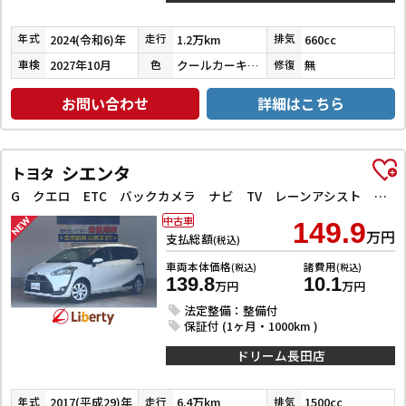
2024(令和6)年
1.2万km
660cc
年式
走行
排気
2027年10月
クールカーキパールメタリック／ガンメタリック
無
車検
色
修復
お問い合わせ
詳細はこちら
シエンタ
トヨタ
G クエロ ETC バックカメラ ナビ TV レーンアシスト 衝突被害軽減システム 両側電動スライドドア オートマチックハイビーム オートライト LEDヘッドランプ スマートキー アイドリングストップ
中古車
149.9
万円
支払総額
(税込)
車両本体価格
諸費用
(税込)
(税込)
139.8
10.1
万円
万円
法定整備：整備付
保証付 (1ヶ月・1000km )
ドリーム長田店
2017(平成29)年
6.4万km
1500cc
年式
走行
排気