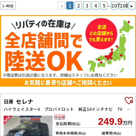
..
◂
1
2
3
4
5
107
108
▸
1-40台
セレナ
日産
ハイウェイスターV プロパイロット 純正10インチナビ TV Bluetooth対応 アラウンドビューモニター 両側自動ドア 電子パーキング クルーズコントロール LEDヘッドライト 革巻きステアリング スマートキー
中古車
249.9
万円
支払総額
(税込)
車両本体価格
諸費用
(税込)
(税込)