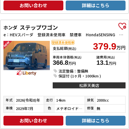
お問い合わせ
詳細はこちら
ステップワゴン
ホンダ
e：HEVスパーダ 登録済未使用車 禁煙車 HondaSENSING 両側自動ドア アダプティブクルーズコントロール 電子パーキング パワーバックドア アダプティブクルーズコントロール ブラインドスポットモニター
登録済未使用車
379.9
万円
支払総額
(税込)
車両本体価格
諸費用
(税込)
(税込)
366.8
13.1
万円
万円
法定整備：整備無
保証付 (1ヶ月・1000km )
松原天美店
2026(令和8)年
14km
2000cc
年式
走行
排気
2029年7月
メテオロイドグレーメタリック
無
車検
色
修復
お問い合わせ
詳細はこちら