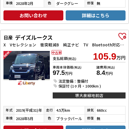
2028年2月
ダークグレー
無
車検
色
修復
お問い合わせ
詳細はこちら
デイズルークス
日産
X Vセレクション 衝突軽減B 純正ナビ TV Bluetooth対応 アラウンドビューモニター 両側自動ドア 革巻きステアリング HIDヘッドライト フォグライト スマートキー プッシュスタート アイドリングストップ
中古車
105.9
万円
支払総額
(税込)
車両本体価格
諸費用
(税込)
(税込)
97.5
8.4
万円
万円
法定整備：整備付
保証付 (1ヶ月・1000km )
堺大泉緑地前店
2019(平成31)年
4.5万km
660cc
年式
走行
排気
2028年5月
ブラックパール
無
車検
色
修復