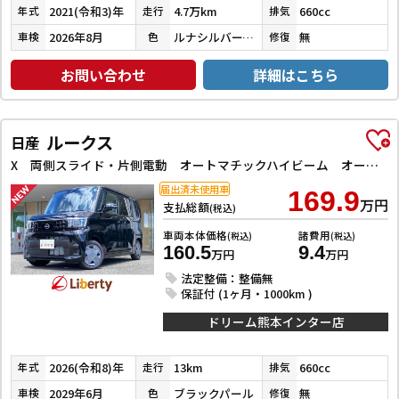
2021(令和3)年
4.7万km
660cc
年式
走行
排気
2026年8月
ルナシルバーメタリック
無
車検
色
修復
お問い合わせ
詳細はこちら
ルークス
日産
X 両側スライド・片側電動 オートマチックハイビーム オートライト スマートキー アイドリングストップ 電動格納ミラー ベンチシート CVT USB エアコン パワーステアリング パワーウィンドウ
届出済未使用車
169.9
万円
支払総額
(税込)
車両本体価格
諸費用
(税込)
(税込)
160.5
9.4
万円
万円
法定整備：整備無
保証付 (1ヶ月・1000km )
ドリーム熊本インター店
2026(令和8)年
13km
660cc
年式
走行
排気
2029年6月
ブラックパール
無
車検
色
修復