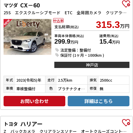
CX－60
マツダ
25S エクスクルーシブモード ETC 全周囲カメラ クリアランスソナー オートクルーズコントロール レーンアシスト パワーシート 衝突被害軽減システム サンルーフ TV オートマチックハイビーム オートライト 電動リアゲート
中古車
315.3
万円
支払総額
(税込)
車両本体価格
諸費用
(税込)
(税込)
299.9
15.4
万円
万円
法定整備：整備付
保証付 (1ヶ月・1000km )
神戸店
2023(令和5)年
2.5万km
2500cc
年式
走行
排気
車検整備付
プラチナクォーツメタリック
無
車検
色
修復
お問い合わせ
詳細はこちら
ハリアー
トヨタ
Z バックカメラ クリアランスソナー オートクルーズコントロール レーンアシスト パワーシート 衝突被害軽減システム ナビ TV オートマチックハイビーム オートライト LEDヘッドランプ 電動リアゲート