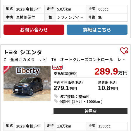
2023(令和5)年
5.0万km
660cc
年式
走行
排気
車検整備付
シフォンアイボリーメタリック
無
車検
色
修復
お問い合わせ
詳細はこちら
シエンタ
トヨタ
Z 全周囲カメラ ナビ TV オートクルーズコントロール レーンアシスト 衝突被害軽減システム 両側電動スライドドア オートマチックハイビーム オートライト LEDヘッドランプ スマートキー
中古車
289.9
万円
支払総額
(税込)
車両本体価格
諸費用
(税込)
(税込)
279.1
10.8
万円
万円
法定整備：整備付
保証付 (1ヶ月・1000km )
神戸店
2023(令和5)年
1.8万km
1500cc
年式
走行
排気