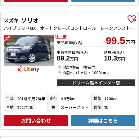
ソリオ
スズキ
ハイブリッドMX オートクルーズコントロール レーンアシスト 衝突被害軽減システム 両側スライド・片側電動 スマートキー アイドリングストップ 電動格納ミラー シートヒーター ウォークスルー CVT アルミホイール
中古車
99.5
万円
支払総額
(税込)
車両本体価格
諸費用
(税込)
(税込)
89.2
10.3
万円
万円
法定整備：整備付
保証付 (1ヶ月・1000km )
ドリーム熊本インター店
2016(平成28)年
4.9万km
1200cc
年式
走行
排気
2027年9月
スーパーブラックパール
無
車検
色
修復
お問い合わせ
詳細はこちら