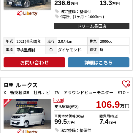
236.6
13.3
万円
万円
法定整備：整備付
保証付 (1ヶ月・1000km )
ドリーム長田店
2021(令和3)年
2.0万km
2000cc
年式
走行
排気
車検整備付
ダイヤモンドブラックパール
無
車検
色
修復
お問い合わせ
詳細はこちら
ルークス
日産
X 衝突軽減B 社外ナビ TV アラウンドビューモニター ETC 左パワースライドドア スマートキー プッシュスタート アイドリングストップ ステアリングスイッチ タッチパネルオートエアコン
中古車
106.9
万円
支払総額
(税込)
車両本体価格
諸費用
(税込)
(税込)
99.5
7.4
万円
万円
法定整備：整備付