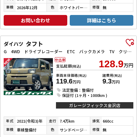
2026年12月
ホワイトパールクリスタルシャイン
無
車検
色
修復
お問い合わせ
詳細はこちら
タフト
ダイハツ
G 4WD ドライブレコーダー ETC バックカメラ TV クリアランスソナー レーンアシスト 衝突被害軽減システム オートライト LEDヘッドランプ ヘッドライトウォッシャー スマートキー
中古車
128.9
万円
支払総額
(税込)
車両本体価格
諸費用
(税込)
(税込)
119.6
9.3
万円
万円
法定整備：整備付
保証付 (1ヶ月・1000km )
ガレージフィックス金沢店
2021(令和3)年
7.4万km
660cc
年式
走行
排気
車検整備付
サンドベージュメタリック
無
車検
色
修復