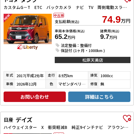
カスタムG－T ETC バックカメラ ナビ TV 両側電動スライドドア クリアランスソナー オートクルーズコントロール 衝突被害軽減システム アルミホイール LEDヘッドランプ スマートキー
中古車
74.9
万円
支払総額
(税込)
車両本体価格
諸費用
(税込)
(税込)
65.2
9.7
万円
万円
法定整備：整備付
保証付 (1ヶ月・1000km )
松原天美店
2017(平成29)年
8.9万km
1000cc
年式
走行
排気
2026年12月
マゼンダベリーマイカメタリック／ブラックマイカメタリック
無
車検
色
修復
お問い合わせ
詳細はこちら
デイズ
日産
ハイウェイスター X 衝突軽減B 純正9インチナビ アラウンドビューモニター ETC LEDヘッドライト フォグライト スマートキー プッシュスタート アイドリングストップ 革巻きステアリング オートエアコン