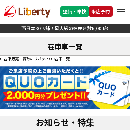
整備・車検
来店予約
西日本30店舗！最大級の在庫台数6,000台
在庫車一覧
中古車販売・買取のリバティ
中古車一覧
お知らせ・特集