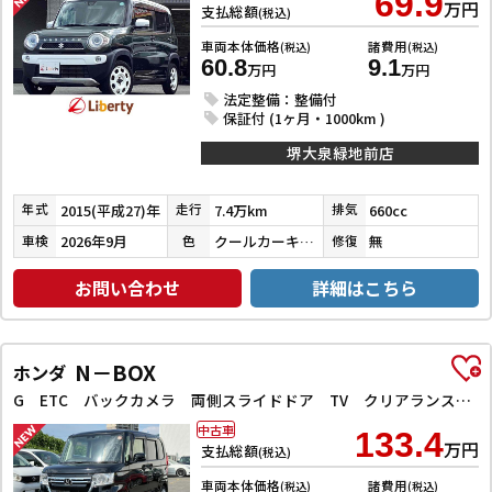
69.9
万円
支払総額
(税込)
車両本体価格
諸費用
(税込)
(税込)
60.8
9.1
万円
万円
法定整備：整備付
保証付 (1ヶ月・1000km )
堺大泉緑地前店
2015(平成27)年
7.4万km
660cc
年式
走行
排気
2026年9月
クールカーキパールメタリック／ホワイト
無
車検
色
修復
お問い合わせ
詳細はこちら
N－BOX
ホンダ
G ETC バックカメラ 両側スライドドア TV クリアランスソナー オートクルーズコントロール レーンアシスト 衝突被害軽減システム オートライト LEDヘッドランプ スマートキー
中古車
133.4
万円
支払総額
(税込)
車両本体価格
諸費用
(税込)
(税込)