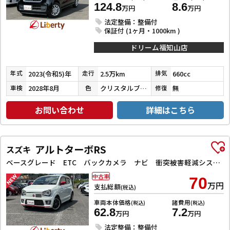
124.8
8.6
万円
万円
法定整備：整備付
保証付 (1ヶ月・1000km )
ドリーム福知山店
2023(令和5)年
2.5万km
660cc
年式
走行
排気
2028年8月
クリスタルブラックパール
無
車検
色
修復
お問い合わせ
詳細はこちら
アルトターボRS
スズキ
ベースグレード ETC バックカメラ ナビ 衝突被害軽減システム オートライト HID スマートキー アイドリングストップ 電動格納ミラー シートヒーター AT 盗難防止システム ABS ESC アルミホイール
中古車
70
万円
支払総額
(税込)
車両本体価格
諸費用
(税込)
(税込)
62.8
7.2
万円
万円
法定整備：整備付