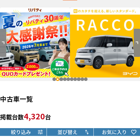
中古車一覧
4,320
掲載台数
台
絞り込み
並び替え
お気に入り