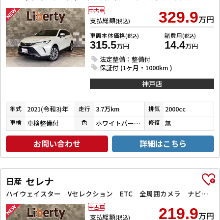
中古車
329.9
万円
支払総額
(税込)
車両本体価格
諸費用
(税込)
(税込)
315.5
14.4
万円
万円
法定整備：整備付
保証付 (1ヶ月・1000km )
神戸店
2021(令和3)年
3.7万km
2000cc
年式
走行
排気
車検整備付
ホワイトパールクリスタルシャイン
無
車検
色
修復
お問い合わせ
詳細はこちら
セレナ
日産
ハイウェイスター Vセレクション ETC 全周囲カメラ ナビ TV クリアランスソナー オートクルーズコントロール パークアシスト 衝突被害軽減システム 両側電動スライドドア オートライト LEDヘッドランプ
中古車
219.9
万円
支払総額
(税込)