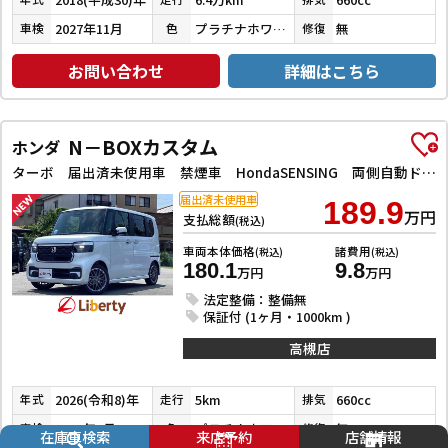
2027年11月
プラチナホワイトパール
無
車検
色
修復
お問い合わせ
詳細はこちら
N－BOXカスタム
ホンダ
ターボ 届出済未使用車 禁煙車 HondaSENSING 両側自動ドア アダプティブクルーズコントロール 電子パーキング 革巻きステアリング パドルシフト 前席シートヒーター LEDヘッドライト スマートキー
届出済未使用車
189.9
万円
支払総額
(税込)
車両本体価格
諸費用
(税込)
(税込)
180.1
9.8
万円
万円
法定整備：整備無
保証付 (1ヶ月・1000km )
高槻店
2026(令和8)年
5km
660cc
年式
走行
排気
2029年7月
プラチナホワイトパール
無
車検
色
修復
在庫車検索
来店予約
店舗情報