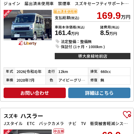
ジョイン 届出済未使用車 禁煙車 スズキセーフティサポート LEDヘッドライト 両側スライドドア スマートキー プッシュスタート 障害物センサー 運転席シートヒーター 電動格納ミラー
届出済未使用車
169.9
万円
支払総額
(税込)
車両本体価格
諸費用
(税込)
(税込)
161.4
8.5
万円
万円
法定整備：整備無
保証付 (1ヶ月・1000km )
堺大泉緑地前店
2026(令和8)年
12km
660cc
年式
走行
排気
2028年7月
アイビーグリーンメタリック
無
車検
色
修復
お問い合わせ
詳細はこちら
ハスラー
スズキ
Jスタイル ETC バックカメラ ナビ TV 衝突被害軽減システム オートライト スマートキー アイドリングストップ 電動格納ミラー シートヒーター ベンチシート CVT ESC CD DVD再生
中古車