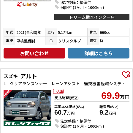
法定整備：整備付
保証付 (1ヶ月・1000km )
ドリーム熊本インター店
2021(令和3)年
5.1万km
660cc
年式
走行
排気
車検整備付
クリスタルブラックパール
無
車検
色
修復
お問い合わせ
詳細はこちら
アルト
スズキ
L クリアランスソナー レーンアシスト 衝突被害軽減システム オートライト キーレスエントリー アイドリングストップ 電動格納ミラー シートヒーター CVT 盗難防止システム ABS ESC CD
中古車
69.9
万円
支払総額
(税込)
車両本体価格
諸費用
(税込)
(税込)
60.7
9.2
万円
万円
法定整備：整備付
保証付 (1ヶ月・1000km )