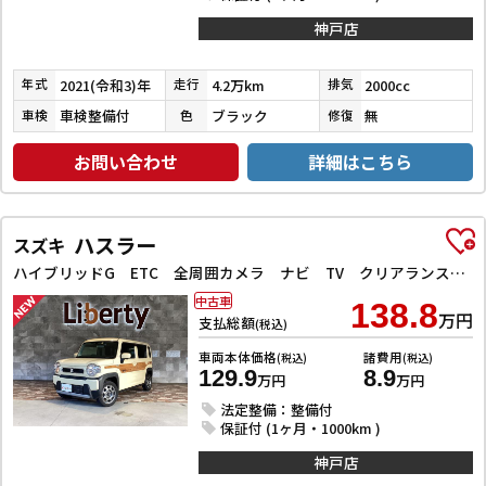
神戸店
2021(令和3)年
4.2万km
2000cc
年式
走行
排気
車検整備付
ブラック
無
車検
色
修復
お問い合わせ
詳細はこちら
ハスラー
スズキ
ハイブリッドG ETC 全周囲カメラ ナビ TV クリアランスソナー オートクルーズコントロール レーンアシスト 衝突被害軽減システム オートライト スマートキー アイドリングストップ
中古車
138.8
万円
支払総額
(税込)
車両本体価格
諸費用
(税込)
(税込)
129.9
8.9
万円
万円
法定整備：整備付
保証付 (1ヶ月・1000km )
神戸店