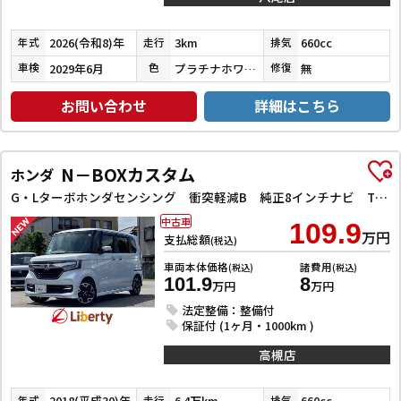
2026(令和8)年
3km
660cc
年式
走行
排気
2029年6月
プラチナホワイトパール
無
車検
色
修復
お問い合わせ
詳細はこちら
N－BOXカスタム
ホンダ
G・Lターボホンダセンシング 衝突軽減B 純正8インチナビ TV Bluetooth対応 Bカメラ ビルドインETC 両側自動ドア アダプティブクルーズコントロール 革巻きステアリング パドルシフト LEDヘッドライト スマートキ
中古車
109.9
万円
支払総額
(税込)
車両本体価格
諸費用
(税込)
(税込)
101.9
8
万円
万円
法定整備：整備付
保証付 (1ヶ月・1000km )
高槻店
2018(平成30)年
6.4万km
660cc
年式
走行
排気