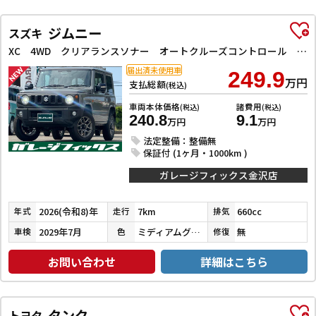
ジムニー
スズキ
XC 4WD クリアランスソナー オートクルーズコントロール レーンアシスト 衝突被害軽減システム オートライト LEDヘッドランプ ヘッドライトウォッシャー スマートキー アイドリングストップ
届出済未使用車
249.9
万円
支払総額
(税込)
車両本体価格
諸費用
(税込)
(税込)
240.8
9.1
万円
万円
法定整備：整備無
保証付 (1ヶ月・1000km )
ガレージフィックス金沢店
2026(令和8)年
7km
660cc
年式
走行
排気
2029年7月
ミディアムグレー
無
車検
色
修復
お問い合わせ
詳細はこちら
タンク
トヨタ