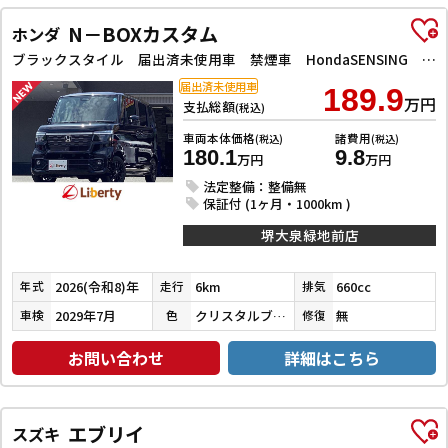
N－BOXカスタム
ホンダ
ブラックスタイル 届出済未使用車 禁煙車 HondaSENSING 両側自動ドア アダプティブクルーズコントロール 電子パーキング 前席シートヒーター LEDヘッドライト スマートキー プッシュスタート 純正アルミ
届出済未使用車
189.9
万円
支払総額
(税込)
車両本体価格
諸費用
(税込)
(税込)
180.1
9.8
万円
万円
法定整備：整備無
保証付 (1ヶ月・1000km )
堺大泉緑地前店
2026(令和8)年
6km
660cc
年式
走行
排気
2029年7月
クリスタルブラックパール
無
車検
色
修復
お問い合わせ
詳細はこちら
エブリイ
スズキ