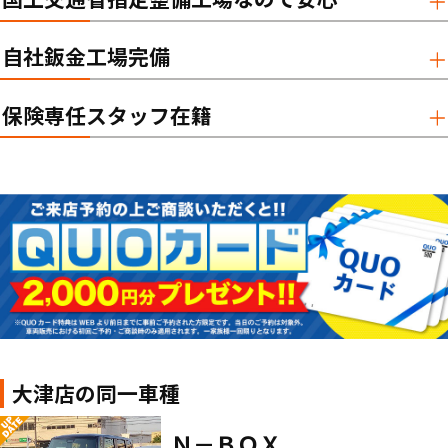
自社鈑金工場完備
保険専任スタッフ在籍
大津店の同一車種
Ｎ－ＢＯＸ