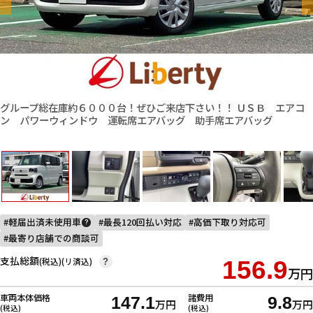
グループ総在庫約６０００台！ぜひご来店下さい！！ ＵＳＢ エアコ
ン パワーウィンドウ 運転席エアバッグ 助手席エアバッグ
軽届出済未使用車
最長120回払い対応
高価下取り対応可
?
最寄り店舗での商談可
支払総額
(税込)(リ済込)
156.9
?
万円
車両本体価格
諸費用
147.1
9.8
万円
万円
(税込)
(税込)