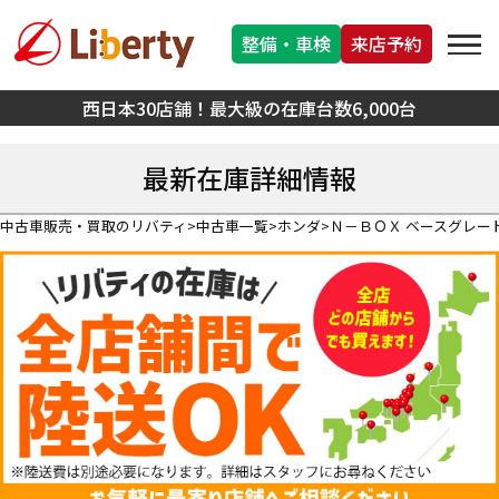
整備・車検
来店予約
西日本30店舗！最大級の在庫台数6,000台
最新在庫詳細情報
中古車販売・買取のリバティ
中古車一覧
ホンダ
Ｎ－ＢＯＸ ベースグレー