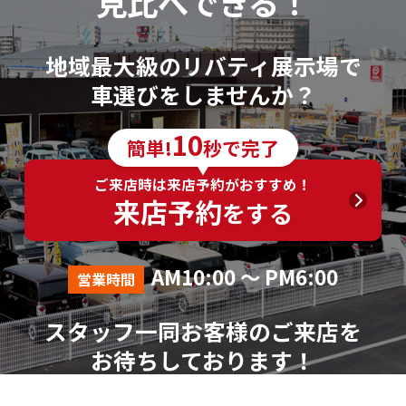
見比べできる！
地域最大級のリバティ展示場で
車選びをしませんか？
10
簡単!
秒で完了
ご来店時は来店予約がおすすめ！
来店予約
をする
AM10:00 ～ PM6:00
営業時間
スタッフ一同お客様のご来店を
お待ちしております！