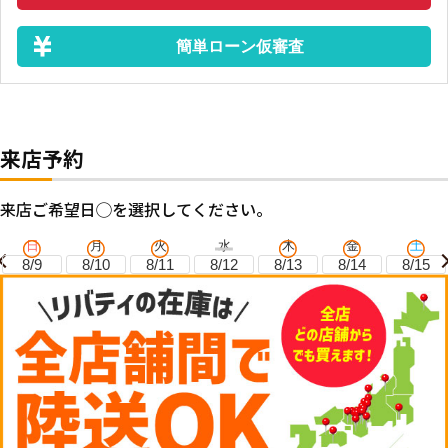
簡単ローン仮審査
来店予約
来店ご希望日◯を選択してください。
日
月
火
水
木
金
土
8/9
8/10
8/11
8/12
8/13
8/14
8/15