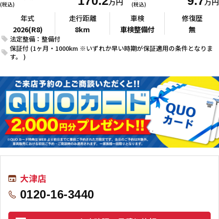
170.2
9.7
万円
万円
(税込)
(税込)
年式
走行距離
車検
修復歴
2026(R8)
8km
車検整備付
無
法定整備：整備付
保証付 (1ヶ月・1000km ※いずれか早い時期が保証適用の条件となりま
す。 )
大津店
0120-16-3440