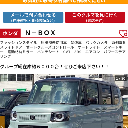
メールで問い合わせる
このクルマを見に行く
(在庫確認・見積依頼など)
(来店予約)
Ｎ－ＢＯＸ
ホンダ
ファッションスタイル 届出済未使用車 禁煙車 バックカメラ 両側電動
スライドドア オートクルーズコントロール オートライト スマートキ
ー 電動格納ミラー ベンチシート CVT ABS エアコン パワーステア
リング
グループ総在庫約６０００台！ぜひご来店下さい！！
1
/
80