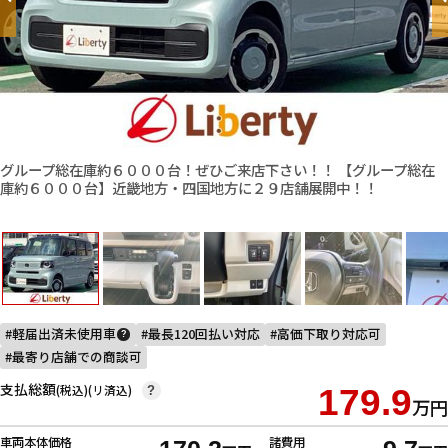
グループ総在庫約６０００台！ぜひご来店下さい！！ 【グループ総在
庫約６０００台】近畿地方・四国地方に２９店舗展開中！！
軽届出済未使用車
最長120回払い対応
高価下取り対応可
?
最寄り店舗での商談可
支払総額
(税込)(リ済込)
179.9
?
万円
車両本体価格
諸費用