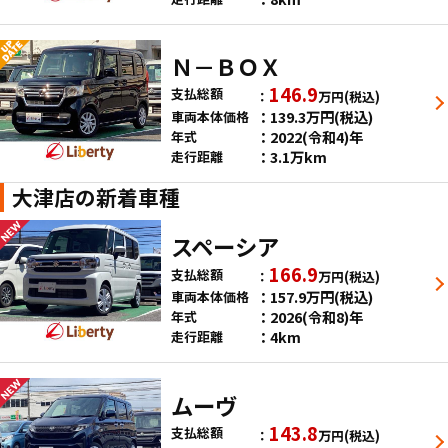
Ｎ－ＢＯＸ
146.9
支払総額
万円
(税込)
139.3
万円
(税込)
車両本体価格
2022(令和4)年
年式
3.1万km
走行距離
大津店の新着車種
スペーシア
166.9
支払総額
万円
(税込)
157.9
万円
(税込)
車両本体価格
2026(令和8)年
年式
4km
走行距離
ムーヴ
143.8
支払総額
万円
(税込)