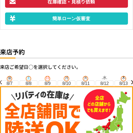
在庫確認・見積り依頼
簡単ローン仮審査
来店予約
来店ご希望日◯を選択してください。
金
土
日
月
火
水
木
8/7
8/8
8/9
8/10
8/11
8/12
8/13