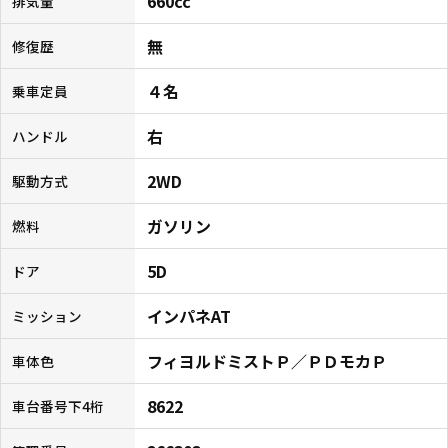
660cc
排気量
無
修復歴
４名
乗車定員
右
ハンドル
2WD
駆動方式
ガソリン
燃料
5D
ドア
インパネAT
ミッション
フィヨルドミストＰ／ＰＤモカＰ
車体色
8622
車台番号下4桁