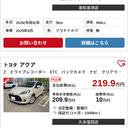
高知高須店
2026(令和8)年
5km
660cc
年式
走行
排気
2029年6月
プラチナホワイトパール
無
車検
色
修復
お問い合わせ
詳細はこちら
アクア
トヨタ
Z ドライブレコーダー ETC バックカメラ ナビ クリアランスソナー オートクルーズコントロール レーンアシスト 衝突被害軽減システム アルミホイール LEDヘッドランプ スマートキー 電動格納ミラー
中古車
219.9
万円
支払総額
(税込)
車両本体価格
諸費用
(税込)
(税込)
209.9
10
万円
万円
法定整備：整備付
保証付 (1ヶ月・1000km )
久米窪田店