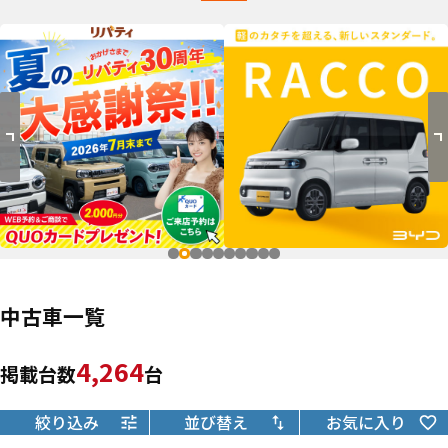
中古車一覧
4,264
掲載台数
台
絞り込み
並び替え
お気に入り