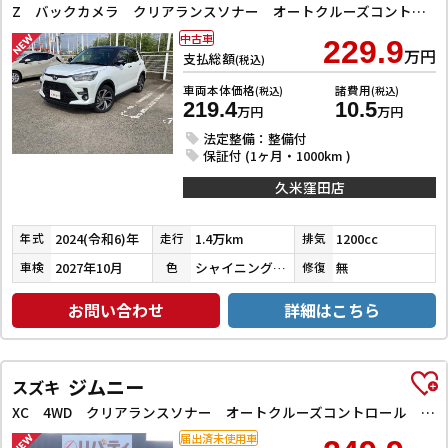
Z バックカメラ クリアランスソナー オートクルーズコントロール レーンアシスト 衝突被害軽減システム TV LEDヘッドランプ アルミホイール スマートキー アイドリングストップ 電動格納ミラー
中古車
229.9
万円
支払総額
(税込)
車両本体価格
諸費用
(税込)
(税込)
219.4
10.5
万円
万円
法定整備：整備付
保証付 (1ヶ月・1000km )
久米窪田店
2024(令和6)年
1.4万km
1200cc
年式
走行
排気
2027年10月
シャイニングホワイトパール／ブラックマイカメタリック
無
車検
色
修復
お問い合わせ
詳細はこちら
ジムニー
スズキ
XC 4WD クリアランスソナー オートクルーズコントロール レーンアシスト 衝突被害軽減システム オートライト ヘッドライトウォッシャー スマートキー アイドリングストップ 電動格納ミラー シートヒーター
届出済未使用車