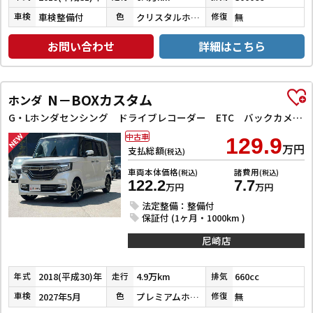
車検整備付
クリスタルホワイトパール３コートパール
無
車検
色
修復
お問い合わせ
詳細はこちら
N－BOXカスタム
ホンダ
G・Lホンダセンシング ドライブレコーダー ETC バックカメラ 両側スライド・片側電動 ナビ TV クリアランスソナー オートクルーズコントロール レーンアシスト 衝突被害軽減システム オートライト スマートキー
中古車
129.9
万円
支払総額
(税込)
車両本体価格
諸費用
(税込)
(税込)
122.2
7.7
万円
万円
法定整備：整備付
保証付 (1ヶ月・1000km )
尼崎店
2018(平成30)年
4.9万km
660cc
年式
走行
排気
2027年5月
プレミアムホワイトパールⅡ
無
車検
色
修復