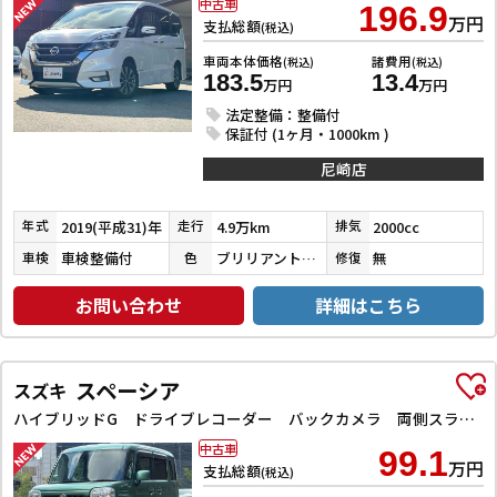
中古車
196.9
万円
支払総額
(税込)
車両本体価格
諸費用
(税込)
(税込)
183.5
13.4
万円
万円
法定整備：整備付
保証付 (1ヶ月・1000km )
尼崎店
2019(平成31)年
4.9万km
2000cc
年式
走行
排気
車検整備付
ブリリアントホワイトパール３コートパール
無
車検
色
修復
お問い合わせ
詳細はこちら
スペーシア
スズキ
ハイブリッドG ドライブレコーダー バックカメラ 両側スライドドア ナビ TV スマートキー アイドリングストップ 電動格納ミラー ベンチシート CVT ESC CD DVD再生 Bluetooth エアコン
中古車
99.1
万円
支払総額
(税込)