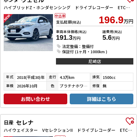
ハイブリッドZ・ホンダセンシング ドライブレコーダー ETC バックカメラ オートクルーズコントロール レーンアシスト 衝突被害軽減システム ナビ TV オートライト LEDヘッドランプ アルミホイール スマートキー 電動格納ミラー
中古車
196.9
万円
支払総額
(税込)
車両本体価格
諸費用
(税込)
(税込)
191.3
5.6
万円
万円
法定整備：整備付
保証付 (1ヶ月・1000km )
尼崎店
2018(平成30)年
4.3万km
1500cc
年式
走行
排気
2026年10月
プラチナホワイトパール
無
車検
色
修復
お問い合わせ
詳細はこちら
セレナ
日産
ハイウェイスター VセレクションII ドライブレコーダー ETC バックカメラ サイドカメラ ナビ TV クリアランスソナー オートクルーズコントロール パークアシスト 衝突被害軽減システム 両側電動スライドドア オートライト