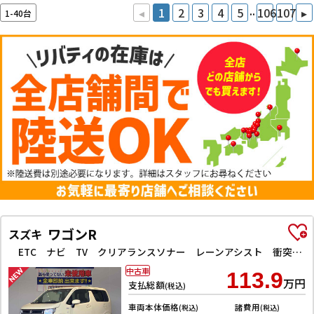
..
◂
1
2
3
4
5
106
107
▸
1-40台
ワゴンR
スズキ
ETC ナビ TV クリアランスソナー レーンアシスト 衝突被害軽減システム オートライト スマートキー アイドリングストップ 電動格納ミラー シートヒーター ベンチシート CVT ESC CD
中古車
113.9
万円
支払総額
(税込)
車両本体価格
諸費用
(税込)
(税込)