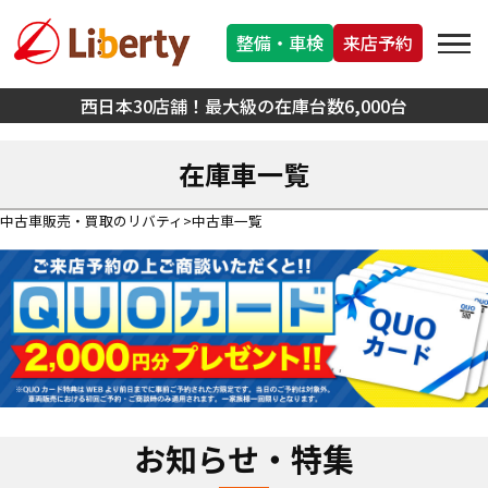
整備・車検
来店予約
西日本30店舗！最大級の在庫台数6,000台
在庫車一覧
中古車販売・買取のリバティ
中古車一覧
お知らせ・特集