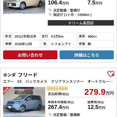
106.4
7.5
万円
万円
法定整備：整備付
保証付 (1ヶ月・1000km )
ドリーム長田店
2021(令和3)年
0.5万km
660cc
年式
走行
排気
2026年12月
シフォンアイボリーメタリック
無
車検
色
修復
お問い合わせ
詳細はこちら
フリード
ホンダ
エアー EX バックカメラ クリアランスソナー オートクルーズコントロール レーンアシスト 衝突被害軽減システム 両側電動スライドドア オートライト LEDヘッドランプ スマートキー 電動格納ミラー シートヒーター
登録済未使用車
279.9
万円
支払総額
(税込)
車両本体価格
諸費用
(税込)
(税込)
267.4
12.5
万円
万円
法定整備：整備無