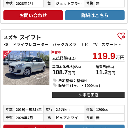
2028年2月
ジェットブラックマイカ
無
車検
色
修復
お問い合わせ
詳細はこちら
スイフト
スズキ
XG ドライブレコーダー バックカメラ ナビ TV スマートキー 電動格納ミラー シートヒーター CVT 盗難防止システム 衝突安全ボディ ABS ESC CD Bluetooth エアコン
中古車
119.9
万円
支払総額
(税込)
車両本体価格
諸費用
(税込)
(税込)
108.7
11.2
万円
万円
法定整備：整備付
保証付 (1ヶ月・1000km )
久米窪田店
2019(平成31)年
2.5万km
1200cc
年式
走行
排気
2028年7月
ピュアホワイトパール
無
車検
色
修復