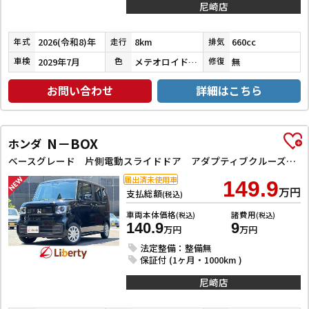
尼崎店
2026(令和8)年
8km
660cc
年式
走行
排気
2029年7月
メテオロイドグレーメタリック
無
車検
色
修復
お問い合わせ
詳細はこちら
N－BOX
ホンダ
ベースグレード 片側電動スライドドア アダプティブクルーズコントロール LEDヘッドライト クリアランスソナー スマートキー アイドリングストップ CVT ESC チップアップシート エアコン パワーウィンドウ
届出済未使用車
149.9
万円
支払総額
(税込)
車両本体価格
諸費用
(税込)
(税込)
140.9
9
万円
万円
法定整備：整備無
保証付 (1ヶ月・1000km )
尼崎店