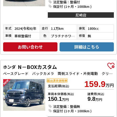
法定整備：整備付
保証付 (1ヶ月・1000km )
尼崎店
2024(令和6)年
1.1万km
1800cc
年式
走行
排気
車検整備付
プラチナホワイトパールマイカ／アティチュードブラックマイカ
無
車検
色
修復
お問い合わせ
詳細はこちら
N－BOXカスタム
ホンダ
ベースグレード バックカメラ 両側スライド・片側電動 クリアランスソナー レーンアシスト オートライト スマートキー 電動格納ミラー CVT ESC USB チップアップシート アルミホイール エアコン
届出済未使用車
159.9
万円
支払総額
(税込)
車両本体価格
諸費用
(税込)
(税込)
150.1
9.8
万円
万円
法定整備：整備無
保証付 (1ヶ月・1000km )