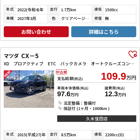
2022(令和4)年
1.7万km
1500cc
年式
走行
排気
2027年3月
クリアベージュメタリック
無
車検
色
修復
お問い合わせ
詳細はこちら
CX－5
マツダ
XD プロアクティブ ETC バックカメラ オートクルーズコントロール レーンアシスト 衝突被害軽減システム ナビ オートライト LEDヘッドランプ アルミホイール スマートキー アイドリングストップ 電動格納ミラー AT
中古車
109.9
万円
支払総額
(税込)
車両本体価格
諸費用
(税込)
(税込)
97.6
12.3
万円
万円
法定整備：整備付
保証付 (1ヶ月・1000km )
久米窪田店
2015(平成27)年
8.5万km
2200cc(D)
年式
走行
排気