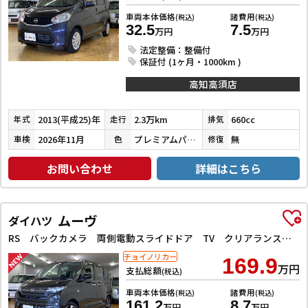
車両本体価格
諸費用
(税込)
(税込)
32.5
7.5
万円
万円
法定整備：整備付
保証付 (1ヶ月・1000km )
高知高須店
2013(平成25)年
2.3万km
660cc
年式
走行
排気
2026年11月
プレミアムパープルパール
無
車検
色
修復
お問い合わせ
詳細はこちら
ムーヴ
ダイハツ
RS バックカメラ 両側電動スライドドア TV クリアランスソナー オートクルーズコントロール 衝突被害軽減システム オートライト LEDヘッドランプ スマートキー アイドリングストップ 電動格納ミラー
チョイノリカー
169.9
万円
支払総額
(税込)
車両本体価格
諸費用
(税込)
(税込)
161.2
8.7
万円
万円