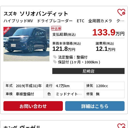
ソリオバンディット
スズキ
ハイブリッドMV ドライブレコーダー ETC 全周囲カメラ クリアランスソナー オートクルーズコントロール レーンアシスト 衝突被害軽減システム 両側スライド・片側電動 LEDヘッドランプ スマートキー
中古車
133.9
万円
支払総額
(税込)
車両本体価格
諸費用
(税込)
(税込)
121.8
12.1
万円
万円
法定整備：整備付
保証付 (1ヶ月・1000km )
尼崎店
2019(平成31)年
4.7万km
1200cc
年式
走行
排気
車検整備付
ミッドナイトバイオレットメタリック
無
車検
色
修復
お問い合わせ
詳細はこちら
ヴェゼル
ホンダ