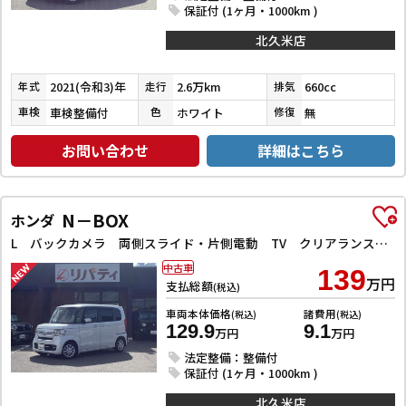
保証付 (1ヶ月・1000km )
北久米店
2021(令和3)年
2.6万km
660cc
年式
走行
排気
車検整備付
ホワイト
無
車検
色
修復
お問い合わせ
詳細はこちら
N－BOX
ホンダ
L バックカメラ 両側スライド・片側電動 TV クリアランスソナー オートクルーズコントロール レーンアシスト 衝突被害軽減システム オートライト スマートキー アイドリングストップ 電動格納ミラー
中古車
139
万円
支払総額
(税込)
車両本体価格
諸費用
(税込)
(税込)
129.9
9.1
万円
万円
法定整備：整備付
保証付 (1ヶ月・1000km )
北久米店