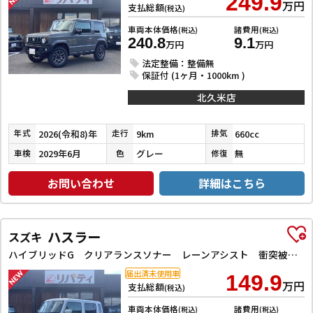
249.9
万円
支払総額
(税込)
車両本体価格
諸費用
(税込)
(税込)
240.8
9.1
万円
万円
法定整備：整備無
保証付 (1ヶ月・1000km )
北久米店
2026(令和8)年
9km
660cc
年式
走行
排気
2029年6月
グレー
無
車検
色
修復
お問い合わせ
詳細はこちら
ハスラー
スズキ
ハイブリッドG クリアランスソナー レーンアシスト 衝突被害軽減システム オートライト スマートキー アイドリングストップ 電動格納ミラー シートヒーター CVT ESC エアコン パワーウィンドウ
届出済未使用車
149.9
万円
支払総額
(税込)
車両本体価格
諸費用
(税込)
(税込)