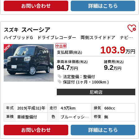
お問い合わせ
詳細はこちら
スペーシア
スズキ
ハイブリッドG ドライブレコーダー 両側スライドドア ナビ TV オートライト スマートキー アイドリングストップ 電動格納ミラー ベンチシート CVT ABS ESC CD エアコン パワーウィンドウ
中古車
103.9
万円
支払総額
(税込)
車両本体価格
諸費用
(税込)
(税込)
94.7
9.2
万円
万円
法定整備：整備付
保証付 (1ヶ月・1000km )
尼崎店
2019(平成31)年
4.9万km
660cc
年式
走行
排気
車検整備付
ブルーイッシュブラックパール３
無
車検
色
修復
お問い合わせ
詳細はこちら