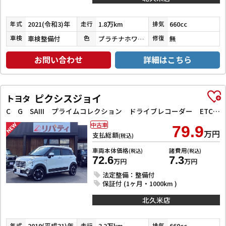
2021(令和3)年
1.8万km
660cc
年式
走行
排気
車検整備付
プラチナホワイトパール
無
車検
色
修復
お問い合わせ
詳細はこちら
ピクシスジョイ
トヨタ
C G SAIII プライムコレクション ドライブレコーダー ETC バックカメラ ナビ TV クリアランスソナー 衝突被害軽減システム オートマチックハイビーム オートライト スマートキー アイドリングストップ 電動格納ミラー
中古車
79.9
万円
支払総額
(税込)
車両本体価格
諸費用
(税込)
(税込)
72.6
7.3
万円
万円
法定整備：整備付
保証付 (1ヶ月・1000km )
北久米店
2019(平成31)年
3.2万km
660cc
年式
走行
排気