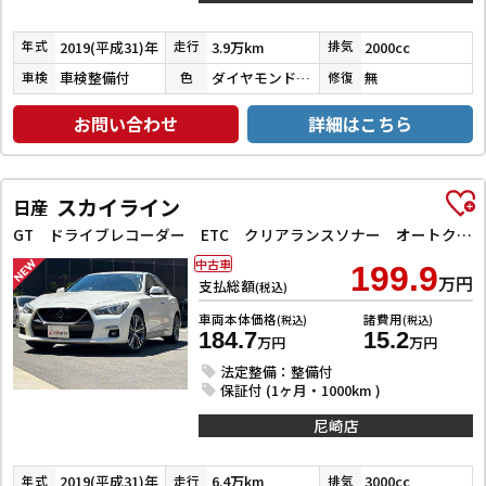
2019(平成31)年
3.9万km
2000cc
年式
走行
排気
車検整備付
ダイヤモンドブラックパール
無
車検
色
修復
お問い合わせ
詳細はこちら
スカイライン
日産
GT ドライブレコーダー ETC クリアランスソナー オートクルーズコントロール 衝突被害軽減システム 全周囲カメラ ナビ TV アルミホイール オートライト LEDヘッドランプ サンルーフ AT
中古車
199.9
万円
支払総額
(税込)
車両本体価格
諸費用
(税込)
(税込)
184.7
15.2
万円
万円
法定整備：整備付
保証付 (1ヶ月・1000km )
尼崎店
2019(平成31)年
6.4万km
3000cc
年式
走行
排気