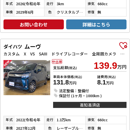
2026(令和8)年
3km
660cc
年式
走行
排気
2029年6月
クリスタルブラックパール
無
車検
色
修復
お問い合わせ
詳細はこちら
ムーヴ
ダイハツ
カスタム X VS SAIII ドライブレコーダー 全周囲カメラ ナビ TV クリアランスソナー 衝突被害軽減システム オートマチックハイビーム オートライト LEDヘッドランプ スマートキー アイドリングストップ 電動格納ミラー
中古車
139.9
万円
支払総額
(税込)
車両本体価格
諸費用
(税込)
(税込)
131.8
8.1
万円
万円
法定整備：整備付
保証付 (1ヶ月・1000km )
高知高須店
2022(令和4)年
1.3万km
660cc
年式
走行
排気
2027年12月
レーザーブルークリスタルシャイン
無
車検
色
修復