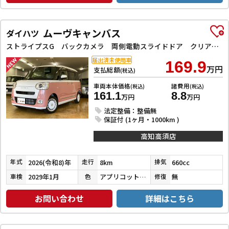
ムーヴキャンバス
ダイハツ
ストライプスG バックカメラ 両側電動スライドドア クリアランスソナー 衝突被害軽減システム オートライト LEDヘッドランプ スマートキー アイドリングストップ 電動格納ミラー シートヒーター ベンチシート CVT
届出済未使用車
169.9
万円
支払総額
(税込)
車両本体価格
諸費用
(税込)
(税込)
161.1
8.8
万円
万円
法定整備：整備無
保証付 (1ヶ月・1000km )
高知高須店
2026(令和8)年
8km
660cc
年式
走行
排気
2029年1月
アプリコットピンクメタリック／シャイニングホワイトパール
無
車検
色
修復
お問い合わせ
詳細はこちら