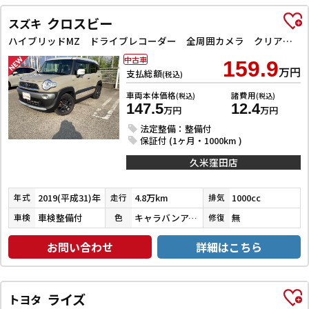
クロスビー
スズキ
ハイブリッドMZ ドライブレコーダー 全周囲カメラ クリアランスソナー オートクルーズコントロール 衝突被害軽減システム ナビ TV LEDヘッドランプ アルミホイール スマートキー 電動格納ミラー シートヒーター
中古車
159.9
万円
支払総額
(税込)
車両本体価格
諸費用
(税込)
(税込)
147.5
12.4
万円
万円
法定整備：整備付
保証付 (1ヶ月・1000km )
久米窪田店
2019(平成31)年
4.8万km
1000cc
年式
走行
排気
車検整備付
キャラバンアイボリーパールメタリック／ピュアホワイトパール
無
車検
色
修復
お問い合わせ
詳細はこちら
ライズ
トヨタ