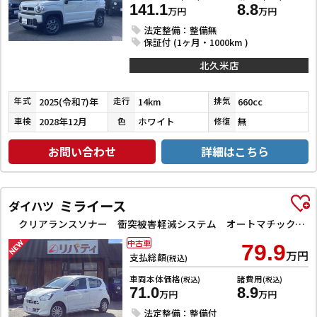
141.1
8.8
万円
万円
法定整備：整備無
保証付 (1ヶ月・1000km )
北久米店
2025(令和7)年
14km
660cc
年式
走行
排気
2028年12月
ホワイト
無
車検
色
修復
お問い合わせ
詳細はこちら
ミライース
ダイハツ
クリアランスソナー 衝突被害軽減システム オートマチックハイビーム オートライト アイドリングストップ CVT ESC CD ミュージックプレイヤー接続可 エアコン パワーステアリング
中古車
79.9
万円
支払総額
(税込)
車両本体価格
諸費用
(税込)
(税込)
71.0
8.9
万円
万円
法定整備：整備付