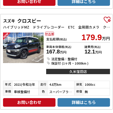
お問い合わせ
詳細はこちら
クロスビー
スズキ
ハイブリッドMZ ドライブレコーダー ETC 全周囲カメラ クリアランスソナー オートクルーズコントロール レーンアシスト 衝突被害軽減システム ナビ TV オートライト LEDヘッドランプ アルミホイール
中古車
179.9
万円
支払総額
(税込)
車両本体価格
諸費用
(税込)
(税込)
167.8
12.1
万円
万円
法定整備：整備付
保証付 (1ヶ月・1000km )
久米窪田店
2021(令和3)年
4.8万km
1000cc
年式
走行
排気
車検整備付
スーパーブラックＰ／ピュアホワイトＰ／バーニングレッドパール
無
車検
色
修復
お問い合わせ
詳細はこちら