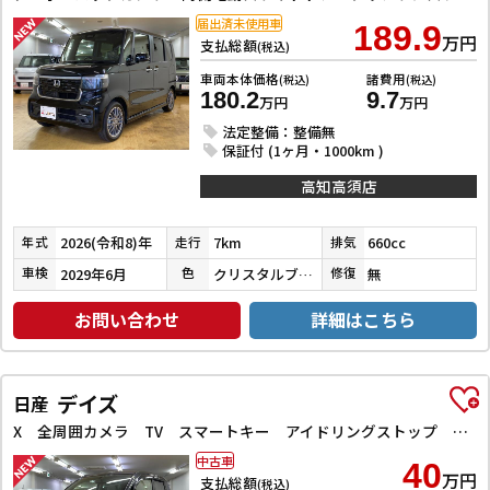
届出済未使用車
189.9
万円
支払総額
(税込)
車両本体価格
諸費用
(税込)
(税込)
180.2
9.7
万円
万円
法定整備：整備無
保証付 (1ヶ月・1000km )
高知高須店
2026(令和8)年
7km
660cc
年式
走行
排気
2029年6月
クリスタルブラックパール
無
車検
色
修復
お問い合わせ
詳細はこちら
デイズ
日産
X 全周囲カメラ TV スマートキー アイドリングストップ 電動格納ミラー ベンチシート CVT 盗難防止システム ABS ミュージックプレイヤー接続可 衝突安全ボディ エアコン パワーステアリング
中古車
40
万円
支払総額
(税込)