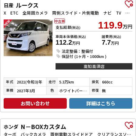
ルークス
日産
X ETC 全周囲カメラ 両側スライド・片側電動 ナビ TV クリアランスソナー 衝突被害軽減システム オートライト スマートキー アイドリングストップ 電動格納ミラー ベンチシート CVT
中古車
119.9
万円
支払総額
(税込)
車両本体価格
諸費用
(税込)
(税込)
112.2
7.7
万円
万円
法定整備：整備付
保証付 (1ヶ月・1000km )
高知高須店
2021(令和3)年
5.3万km
660cc
年式
走行
排気
2027年3月
ホワイトパール３コートパール
無
車検
色
修復
お問い合わせ
詳細はこちら
N－BOXカスタム
ホンダ
ターボ バックカメラ 両側電動スライドドア クリアランスソナー オートクルーズコントロール レーンアシスト 衝突被害軽減システム オートライト LEDヘッドランプ スマートキー アイドリングストップ