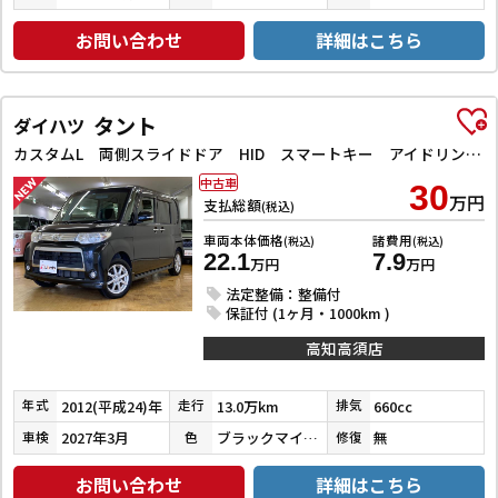
お問い合わせ
詳細はこちら
タント
ダイハツ
カスタムL 両側スライドドア HID スマートキー アイドリングストップ 電動格納ミラー ベンチシート CVT 盗難防止システム ABS アルミホイール 衝突安全ボディ エアコン パワーステアリング
中古車
30
万円
支払総額
(税込)
車両本体価格
諸費用
(税込)
(税込)
22.1
7.9
万円
万円
法定整備：整備付
保証付 (1ヶ月・1000km )
高知高須店
2012(平成24)年
13.0万km
660cc
年式
走行
排気
2027年3月
ブラックマイカメタリック
無
車検
色
修復
お問い合わせ
詳細はこちら