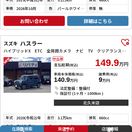
2026年10月
パールホワイトⅢ
無
車検
色
修復
お問い合わせ
詳細はこちら
ハスラー
スズキ
ハイブリッドX ETC 全周囲カメラ ナビ TV クリアランスソナー レーンアシスト 衝突被害軽減システム オートライト スマートキー アイドリングストップ 電動格納ミラー シートヒーター 後席モニター CVT
中古車
149.9
万円
支払総額
(税込)
車両本体価格
諸費用
(税込)
(税込)
140.9
9
万円
万円
法定整備：整備付
保証付 (1ヶ月・1000km )
北久米店
2020(令和2)年
3.1万km
660cc
年式
走行
排気
車検整備付
デニムブルーメタリック／ミネラルグレーメタリック
無
車検
色
修復
在庫車検索
来店予約
店舗情報