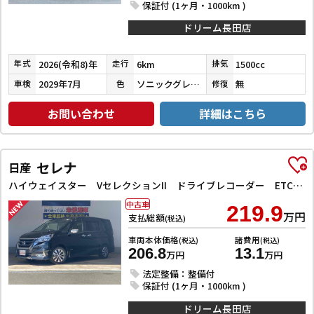
保証付 (1ヶ月・1000km )
ドリーム長田店
2026(令和8)年
6km
1500cc
年式
走行
排気
2029年7月
ソニックグレーパール
無
車検
色
修復
お問い合わせ
詳細はこちら
セレナ
日産
ハイウェイスター VセレクションII ドライブレコーダー ETC 全周囲カメラ ナビ TV クリアランスソナー オートクルーズコントロール パークアシスト 衝突被害軽減システム 両側電動スライドドア オートライト LEDヘッドランプ
中古車
219.9
万円
支払総額
(税込)
車両本体価格
諸費用
(税込)
(税込)
206.8
13.1
万円
万円
法定整備：整備付
保証付 (1ヶ月・1000km )
ドリーム長田店