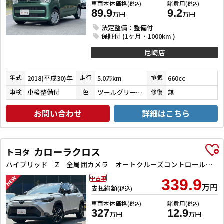
車両本体価格
諸費用
(税込)
(税込)
89.9
9.2
万円
万円
法定整備：整備付
保証付 (1ヶ月・1000km )
尼崎店
2018(平成30)年
5.0万km
660cc
年式
走行
排気
車検整備付
ツールグリーンパールメタリック
無
車検
色
修復
お問い合わせ
詳細はこちら
カローラクロス
トヨタ
ハイブリッド Z 全周囲カメラ オートクルーズコントロール レーンアシスト パワーシート 衝突被害軽減システム ナビ TV オートライト LEDヘッドランプ ヘッドライトウォッシャー 電動リアゲート アルミホイール
中古車
339.9
万円
支払総額
(税込)
車両本体価格
諸費用
(税込)
(税込)
327
12.9
万円
万円