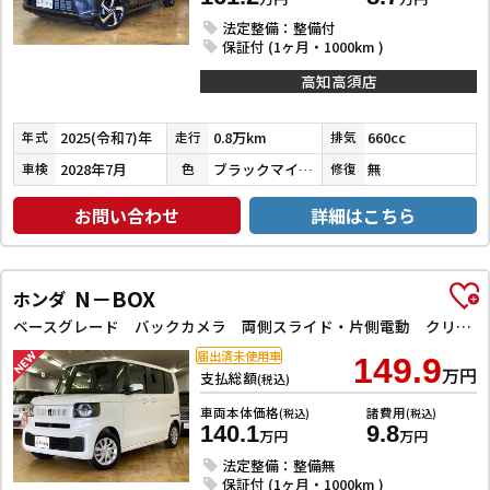
法定整備：整備付
保証付 (1ヶ月・1000km )
高知高須店
2025(令和7)年
0.8万km
660cc
年式
走行
排気
2028年7月
ブラックマイカメタリック
無
車検
色
修復
お問い合わせ
詳細はこちら
N－BOX
ホンダ
ベースグレード バックカメラ 両側スライド・片側電動 クリアランスソナー オートクルーズコントロール レーンアシスト 衝突被害軽減システム オートライト LEDヘッドランプ スマートキー アイドリングストップ
届出済未使用車
149.9
万円
支払総額
(税込)
車両本体価格
諸費用
(税込)
(税込)
140.1
9.8
万円
万円
法定整備：整備無
保証付 (1ヶ月・1000km )