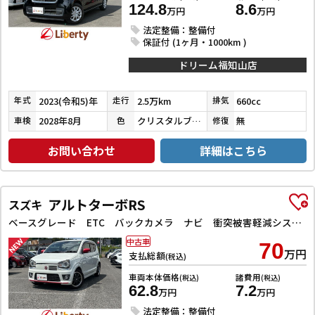
124.8
8.6
万円
万円
法定整備：整備付
保証付 (1ヶ月・1000km )
ドリーム福知山店
2023(令和5)年
2.5万km
660cc
年式
走行
排気
2028年8月
クリスタルブラックパール
無
車検
色
修復
お問い合わせ
詳細はこちら
アルトターボRS
スズキ
ベースグレード ETC バックカメラ ナビ 衝突被害軽減システム オートライト HID スマートキー アイドリングストップ 電動格納ミラー シートヒーター AT 盗難防止システム ABS ESC アルミホイール
中古車
70
万円
支払総額
(税込)
車両本体価格
諸費用
(税込)
(税込)
62.8
7.2
万円
万円
法定整備：整備付