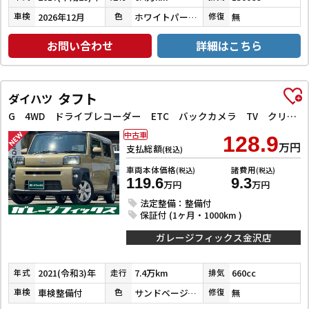
2026年12月
ホワイトパールクリスタルシャイン
無
車検
色
修復
お問い合わせ
詳細はこちら
タフト
ダイハツ
G 4WD ドライブレコーダー ETC バックカメラ TV クリアランスソナー レーンアシスト 衝突被害軽減システム オートライト LEDヘッドランプ ヘッドライトウォッシャー スマートキー
中古車
128.9
万円
支払総額
(税込)
車両本体価格
諸費用
(税込)
(税込)
119.6
9.3
万円
万円
法定整備：整備付
保証付 (1ヶ月・1000km )
ガレージフィックス金沢店
2021(令和3)年
7.4万km
660cc
年式
走行
排気
車検整備付
サンドベージュメタリック
無
車検
色
修復