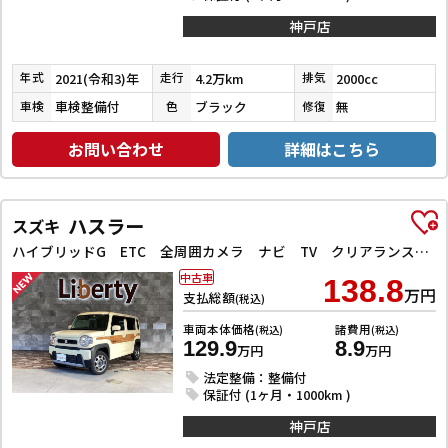
神戸店
2021(令和3)年
4.2万km
2000cc
年式
走行
排気
車検整備付
ブラック
無
車検
色
修復
お問い合わせ
詳細はこちら
ハスラー
スズキ
ハイブリッドG ETC 全周囲カメラ ナビ TV クリアランスソナー オートクルーズコントロール レーンアシスト 衝突被害軽減システム オートライト スマートキー アイドリングストップ
中古車
138.8
万円
支払総額
(税込)
車両本体価格
諸費用
(税込)
(税込)
129.9
8.9
万円
万円
法定整備：整備付
保証付 (1ヶ月・1000km )
神戸店