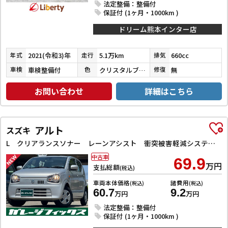
法定整備：整備付
保証付 (1ヶ月・1000km )
ドリーム熊本インター店
2021(令和3)年
5.1万km
660cc
年式
走行
排気
車検整備付
クリスタルブラックパール
無
車検
色
修復
お問い合わせ
詳細はこちら
アルト
スズキ
L クリアランスソナー レーンアシスト 衝突被害軽減システム オートライト キーレスエントリー アイドリングストップ 電動格納ミラー シートヒーター CVT 盗難防止システム ABS ESC CD
中古車
69.9
万円
支払総額
(税込)
車両本体価格
諸費用
(税込)
(税込)
60.7
9.2
万円
万円
法定整備：整備付
保証付 (1ヶ月・1000km )