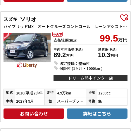
ソリオ
スズキ
ハイブリッドMX オートクルーズコントロール レーンアシスト 衝突被害軽減システム 両側スライド・片側電動 スマートキー アイドリングストップ 電動格納ミラー シートヒーター ウォークスルー CVT アルミホイール
中古車
99.5
万円
支払総額
(税込)
車両本体価格
諸費用
(税込)
(税込)
89.2
10.3
万円
万円
法定整備：整備付
保証付 (1ヶ月・1000km )
ドリーム熊本インター店
2016(平成28)年
4.9万km
1200cc
年式
走行
排気
2027年9月
スーパーブラックパール
無
車検
色
修復
お問い合わせ
詳細はこちら