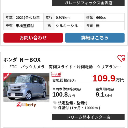
ガレージフィックス金沢店
2021(令和3)年
0.9万km
660cc
年式
走行
排気
車検整備付
シルキーシルバーメタリック
無
車検
色
修復
お問い合わせ
詳細はこちら
N－BOX
ホンダ
L ETC バックカメラ 両側スライド・片側電動 クリアランスソナー オートクルーズコントロール レーンアシスト 衝突被害軽減システム オートライト スマートキー アイドリングストップ 電動格納ミラー
中古車
109.9
万円
支払総額
(税込)
車両本体価格
諸費用
(税込)
(税込)
100.8
9.1
万円
万円
法定整備：整備付
保証付 (1ヶ月・1000km )
ドリーム熊本インター店