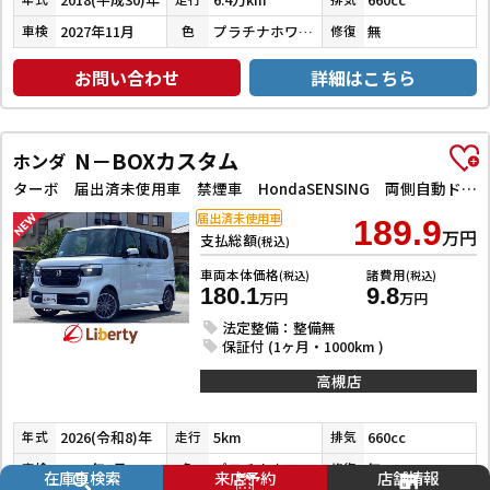
2027年11月
プラチナホワイトパール
無
車検
色
修復
お問い合わせ
詳細はこちら
N－BOXカスタム
ホンダ
ターボ 届出済未使用車 禁煙車 HondaSENSING 両側自動ドア アダプティブクルーズコントロール 電子パーキング 革巻きステアリング パドルシフト 前席シートヒーター LEDヘッドライト スマートキー
届出済未使用車
189.9
万円
支払総額
(税込)
車両本体価格
諸費用
(税込)
(税込)
180.1
9.8
万円
万円
法定整備：整備無
保証付 (1ヶ月・1000km )
高槻店
2026(令和8)年
5km
660cc
年式
走行
排気
2029年7月
プラチナホワイトパール
無
車検
色
修復
在庫車検索
来店予約
店舗情報