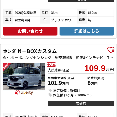
2026(令和8)年
3km
660cc
年式
走行
排気
2029年6月
プラチナホワイトパール
無
車検
色
修復
お問い合わせ
詳細はこちら
N－BOXカスタム
ホンダ
G・Lターボホンダセンシング 衝突軽減B 純正8インチナビ TV Bluetooth対応 Bカメラ ビルドインETC 両側自動ドア アダプティブクルーズコントロール 革巻きステアリング パドルシフト LEDヘッドライト スマートキ
中古車
109.9
万円
支払総額
(税込)
車両本体価格
諸費用
(税込)
(税込)
101.9
8
万円
万円
法定整備：整備付
保証付 (1ヶ月・1000km )
高槻店
2018(平成30)年
6.4万km
660cc
年式
走行
排気