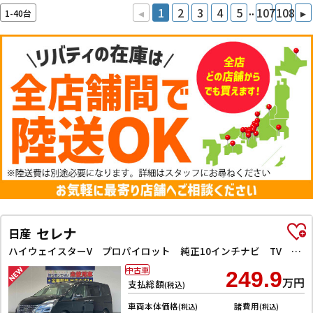
..
◂
1
2
3
4
5
107
108
▸
1-40台
セレナ
日産
ハイウェイスターV プロパイロット 純正10インチナビ TV Bluetooth対応 アラウンドビューモニター 両側自動ドア 電子パーキング クルーズコントロール LEDヘッドライト 革巻きステアリング スマートキー
中古車
249.9
万円
支払総額
(税込)
車両本体価格
諸費用
(税込)
(税込)