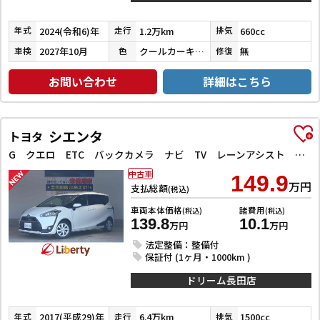
2024(令和6)年
1.2万km
660cc
年式
走行
排気
2027年10月
クールカーキパールメタリック／ガンメタリック
無
車検
色
修復
お問い合わせ
詳細はこちら
シエンタ
トヨタ
G クエロ ETC バックカメラ ナビ TV レーンアシスト 衝突被害軽減システム 両側電動スライドドア オートマチックハイビーム オートライト LEDヘッドランプ スマートキー アイドリングストップ
中古車
149.9
万円
支払総額
(税込)
車両本体価格
諸費用
(税込)
(税込)
139.8
10.1
万円
万円
法定整備：整備付
保証付 (1ヶ月・1000km )
ドリーム長田店
2017(平成29)年
6.4万km
1500cc
年式
走行
排気