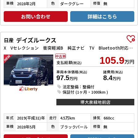
2028年2月
ダークグレー
無
車検
色
修復
お問い合わせ
詳細はこちら
デイズルークス
日産
X Vセレクション 衝突軽減B 純正ナビ TV Bluetooth対応 アラウンドビューモニター 両側自動ドア 革巻きステアリング HIDヘッドライト フォグライト スマートキー プッシュスタート アイドリングストップ
中古車
105.9
万円
支払総額
(税込)
車両本体価格
諸費用
(税込)
(税込)
97.5
8.4
万円
万円
法定整備：整備付
保証付 (1ヶ月・1000km )
堺大泉緑地前店
2019(平成31)年
4.5万km
660cc
年式
走行
排気
2028年5月
ブラックパール
無
車検
色
修復