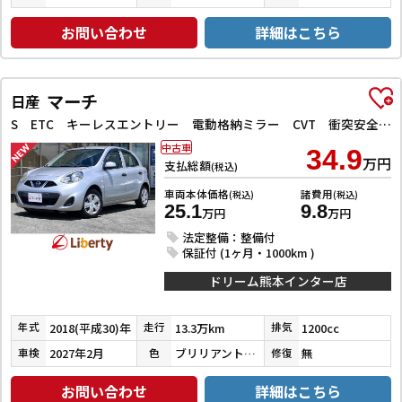
お問い合わせ
詳細はこちら
マーチ
日産
S ETC キーレスエントリー 電動格納ミラー CVT 衝突安全ボディ ABS ESC エアコン パワーステアリング パワーウィンドウ
中古車
34.9
万円
支払総額
(税込)
車両本体価格
諸費用
(税込)
(税込)
25.1
9.8
万円
万円
法定整備：整備付
保証付 (1ヶ月・1000km )
ドリーム熊本インター店
2018(平成30)年
13.3万km
1200cc
年式
走行
排気
2027年2月
ブリリアントシルバー
無
車検
色
修復
お問い合わせ
詳細はこちら