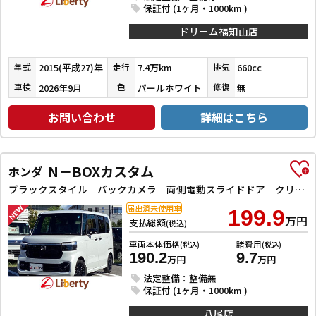
保証付 (1ヶ月・1000km )
ドリーム福知山店
2015(平成27)年
7.4万km
660cc
年式
走行
排気
2026年9月
パールホワイト
無
車検
色
修復
お問い合わせ
詳細はこちら
N－BOXカスタム
ホンダ
ブラックスタイル バックカメラ 両側電動スライドドア クリアランスソナー オートクルーズコントロール レーンアシスト 衝突被害軽減システム オートライト LEDヘッドランプ スマートキー アイドリングストップ
届出済未使用車
199.9
万円
支払総額
(税込)
車両本体価格
諸費用
(税込)
(税込)
190.2
9.7
万円
万円
法定整備：整備無
保証付 (1ヶ月・1000km )
八尾店