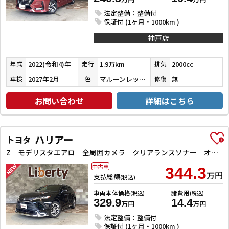
法定整備：整備付
保証付 (1ヶ月・1000km )
神戸店
2022(令和4)年
1.9万km
2000cc
年式
走行
排気
2027年2月
マルーンレッドマルチフレックスパールメタリック
無
車検
色
修復
お問い合わせ
詳細はこちら
ハリアー
トヨタ
Z モデリスタエアロ 全周囲カメラ クリアランスソナー オートクルーズコントロール レーンアシスト パワーシート 衝突被害軽減システム ナビ TV オートマチックハイビーム オートライト LEDヘッドラン
中古車
344.3
万円
支払総額
(税込)
車両本体価格
諸費用
(税込)
(税込)
329.9
14.4
万円
万円
法定整備：整備付
保証付 (1ヶ月・1000km )