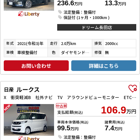
236.6
13.3
万円
万円
法定整備：整備付
保証付 (1ヶ月・1000km )
ドリーム長田店
2021(令和3)年
2.0万km
2000cc
年式
走行
排気
車検整備付
ダイヤモンドブラックパール
無
車検
色
修復
お問い合わせ
詳細はこちら
ルークス
日産
X 衝突軽減B 社外ナビ TV アラウンドビューモニター ETC 左パワースライドドア スマートキー プッシュスタート アイドリングストップ ステアリングスイッチ タッチパネルオートエアコン
中古車
106.9
万円
支払総額
(税込)
車両本体価格
諸費用
(税込)
(税込)
99.5
7.4
万円
万円
法定整備：整備付