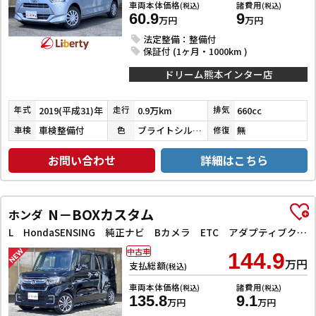
車両本体価格
諸費用
(税込)
(税込)
60.9
9
万円
万円
法定整備：整備付
保証付 (1ヶ月・1000km )
ドリーム熊本インター店
2019(平成31)年
0.9万km
660cc
年式
走行
排気
車検整備付
ブライトシルバーメタリック
無
車検
色
修復
お問い合わせ
詳細はこちら
N－BOXカスタム
ホンダ
L HondaSENSING 純正ナビ Bカメラ ETC アダプティブクルーズコントロール 左パワースライドドア 前席シートヒーター LEDヘッドライト フォグライト スマートキー プッシュスタート
中古車
144.9
万円
支払総額
(税込)
車両本体価格
諸費用
(税込)
(税込)
135.8
9.1
万円
万円