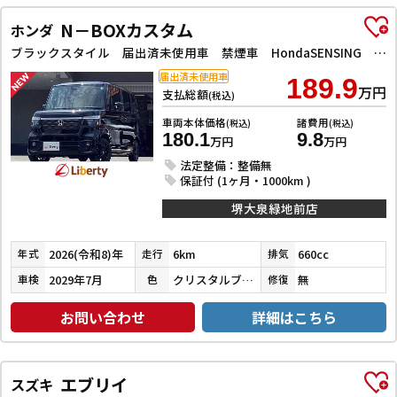
N－BOXカスタム
ホンダ
ブラックスタイル 届出済未使用車 禁煙車 HondaSENSING 両側自動ドア アダプティブクルーズコントロール 電子パーキング 前席シートヒーター LEDヘッドライト スマートキー プッシュスタート 純正アルミ
届出済未使用車
189.9
万円
支払総額
(税込)
車両本体価格
諸費用
(税込)
(税込)
180.1
9.8
万円
万円
法定整備：整備無
保証付 (1ヶ月・1000km )
堺大泉緑地前店
2026(令和8)年
6km
660cc
年式
走行
排気
2029年7月
クリスタルブラックパール
無
車検
色
修復
お問い合わせ
詳細はこちら
エブリイ
スズキ