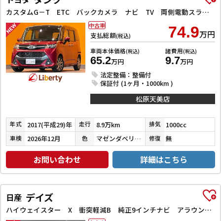
カスタムG－T ETC バックカメラ ナビ TV 両側電動スライドドア クリアランスソナー オートクルーズコントロール 衝突被害軽減システム アルミホイール LEDヘッドランプ スマートキー
中古車
74.9
万円
支払総額
(税込)
車両本体価格
諸費用
(税込)
(税込)
65.2
9.7
万円
万円
法定整備：整備付
保証付 (1ヶ月・1000km )
松原天美店
2017(平成29)年
8.9万km
1000cc
年式
走行
排気
2026年12月
マゼンダベリーマイカメタリック／ブラックマイカメタリック
無
車検
色
修復
お問い合わせ
詳細はこちら
デイズ
日産
ハイウェイスター X 衝突軽減B 純正9インチナビ アラウンドビューモニター ETC LEDヘッドライト フォグライト スマートキー プッシュスタート アイドリングストップ 革巻きステアリング オートエアコン