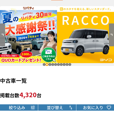
中古車一覧
4,320
掲載台数
台
絞り込み
並び替え
お気に入り