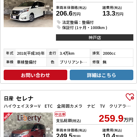
車両本体価格
諸費用
(税込)
(税込)
206.6
13.3
万円
万円
法定整備：整備付
保証付 (1ヶ月・1000km )
神戸店
2018(平成30)年
3.4万km
2000cc
年式
走行
排気
車検整備付
ブリリアントホワイトパール３コートパール
無
車検
色
修復
お問い合わせ
詳細はこちら
セレナ
日産
ハイウェイスターV ETC 全周囲カメラ ナビ TV クリアランスソナー オートクルーズコントロール 衝突被害軽減システム 両側電動スライドドア オートライト LEDヘッドランプ スマートキー
中古車
259.9
万円
支払総額
(税込)
車両本体価格
諸費用
(税込)
(税込)
249.5
10.4
万円
万円