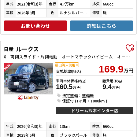
2021(令和3)年
4.7万km
660cc
年式
走行
排気
2026年8月
ルナシルバーメタリック
無
車検
色
修復
お問い合わせ
詳細はこちら
ルークス
日産
X 両側スライド・片側電動 オートマチックハイビーム オートライト スマートキー アイドリングストップ 電動格納ミラー ベンチシート CVT USB エアコン パワーステアリング パワーウィンドウ
届出済未使用車
169.9
万円
支払総額
(税込)
車両本体価格
諸費用
(税込)
(税込)
160.5
9.4
万円
万円
法定整備：整備無
保証付 (1ヶ月・1000km )
ドリーム熊本インター店
2026(令和8)年
13km
660cc
年式
走行
排気
2029年6月
ブラックパール
無
車検
色
修復