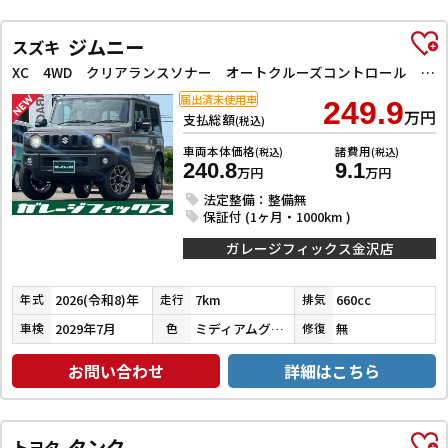
ジムニー
スズキ
XC 4WD クリアランスソナー オートクルーズコントロール レーンアシスト 衝突被害軽減システム オートライト LEDヘッドランプ ヘッドライトウォッシャー スマートキー アイドリングストップ
届出済未使用車
249.9
万円
支払総額
(税込)
車両本体価格
諸費用
(税込)
(税込)
240.8
9.1
万円
万円
法定整備：整備無
保証付 (1ヶ月・1000km )
ガレージフィックス金沢店
2026(令和8)年
7km
660cc
年式
走行
排気
2029年7月
ミディアムグレー
無
車検
色
修復
お問い合わせ
詳細はこちら
タンク
トヨタ