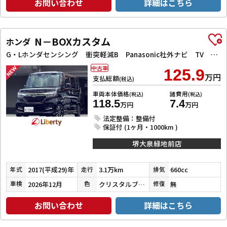
お問い合わせ
詳細はこちら
N－BOXカスタム
ホンダ
G・Lホンダセンシング 衝突軽減B Panasonic社外ナビ TV Bカメラ ビルドインETC アダプティブクルーズコントロール 左パワースライドドア LEDヘッドライト フォグライト スマートキー プッシュスタート
中古車
125.9
万円
支払総額
(税込)
車両本体価格
諸費用
(税込)
(税込)
118.5
7.4
万円
万円
法定整備：整備付
保証付 (1ヶ月・1000km )
堺大泉緑地前店
2017(平成29)年
3.1万km
660cc
年式
走行
排気
2026年12月
クリスタルブラックパール
無
車検
色
修復
お問い合わせ
詳細はこちら