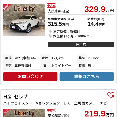
中古車
329.9
万円
支払総額
(税込)
車両本体価格
諸費用
(税込)
(税込)
315.5
14.4
万円
万円
法定整備：整備付
保証付 (1ヶ月・1000km )
神戸店
2021(令和3)年
3.7万km
2000cc
年式
走行
排気
車検整備付
ホワイトパールクリスタルシャイン
無
車検
色
修復
お問い合わせ
詳細はこちら
セレナ
日産
ハイウェイスター Vセレクション ETC 全周囲カメラ ナビ TV クリアランスソナー オートクルーズコントロール パークアシスト 衝突被害軽減システム 両側電動スライドドア オートライト LEDヘッドランプ
中古車
219.9
万円
支払総額
(税込)