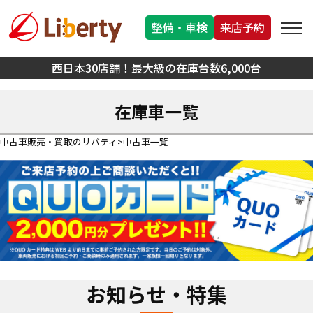
整備・車検
来店予約
西日本30店舗！最大級の在庫台数6,000台
在庫車一覧
中古車販売・買取のリバティ
中古車一覧
お知らせ・特集