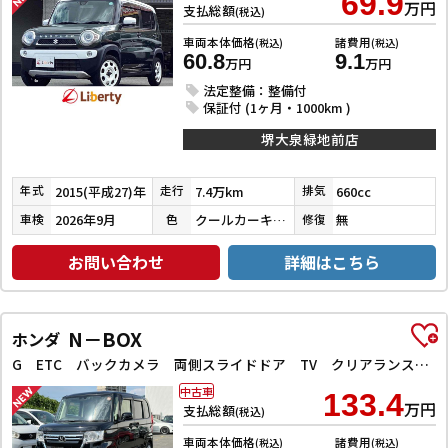
69.9
万円
支払総額
(税込)
車両本体価格
諸費用
(税込)
(税込)
60.8
9.1
万円
万円
法定整備：整備付
保証付 (1ヶ月・1000km )
堺大泉緑地前店
2015(平成27)年
7.4万km
660cc
年式
走行
排気
2026年9月
クールカーキパールメタリック／ホワイト
無
車検
色
修復
お問い合わせ
詳細はこちら
N－BOX
ホンダ
G ETC バックカメラ 両側スライドドア TV クリアランスソナー オートクルーズコントロール レーンアシスト 衝突被害軽減システム オートライト LEDヘッドランプ スマートキー
中古車
133.4
万円
支払総額
(税込)
車両本体価格
諸費用
(税込)
(税込)