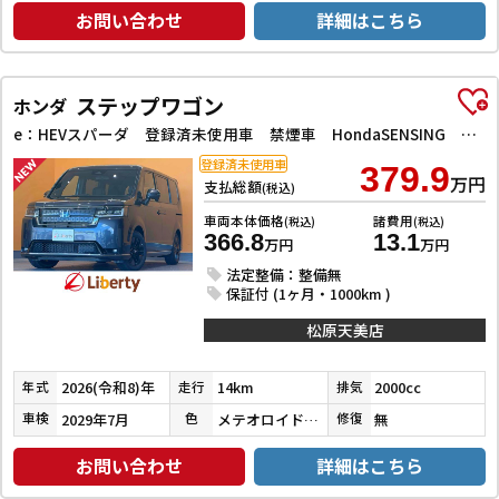
お問い合わせ
詳細はこちら
ステップワゴン
ホンダ
e：HEVスパーダ 登録済未使用車 禁煙車 HondaSENSING 両側自動ドア アダプティブクルーズコントロール 電子パーキング パワーバックドア アダプティブクルーズコントロール ブラインドスポットモニター
登録済未使用車
379.9
万円
支払総額
(税込)
車両本体価格
諸費用
(税込)
(税込)
366.8
13.1
万円
万円
法定整備：整備無
保証付 (1ヶ月・1000km )
松原天美店
2026(令和8)年
14km
2000cc
年式
走行
排気
2029年7月
メテオロイドグレーメタリック
無
車検
色
修復
お問い合わせ
詳細はこちら