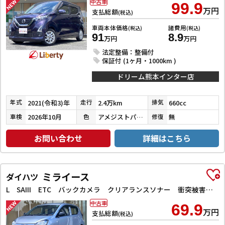
中古車
99.9
万円
支払総額
(税込)
車両本体価格
諸費用
(税込)
(税込)
91
8.9
万円
万円
法定整備：整備付
保証付 (1ヶ月・1000km )
ドリーム熊本インター店
2021(令和3)年
2.4万km
660cc
年式
走行
排気
2026年10月
アメジストパープルパールメタリック
無
車検
色
修復
お問い合わせ
詳細はこちら
ミライース
ダイハツ
L SAIII ETC バックカメラ クリアランスソナー 衝突被害軽減システム オートマチックハイビーム キーレスエントリー アイドリングストップ CVT ESC エアコン パワーウィンドウ
中古車
69.9
万円
支払総額
(税込)