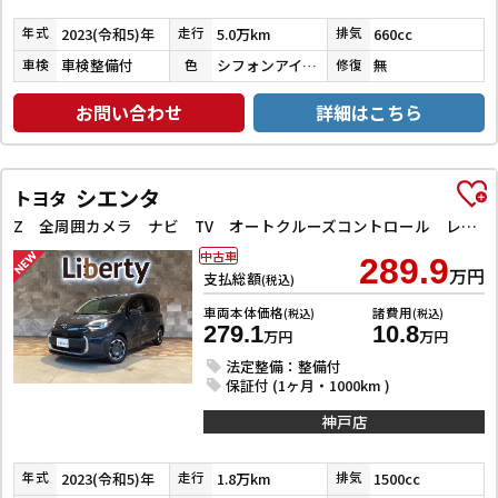
2023(令和5)年
5.0万km
660cc
年式
走行
排気
車検整備付
シフォンアイボリーメタリック
無
車検
色
修復
お問い合わせ
詳細はこちら
シエンタ
トヨタ
Z 全周囲カメラ ナビ TV オートクルーズコントロール レーンアシスト 衝突被害軽減システム 両側電動スライドドア オートマチックハイビーム オートライト LEDヘッドランプ スマートキー
中古車
289.9
万円
支払総額
(税込)
車両本体価格
諸費用
(税込)
(税込)
279.1
10.8
万円
万円
法定整備：整備付
保証付 (1ヶ月・1000km )
神戸店
2023(令和5)年
1.8万km
1500cc
年式
走行
排気