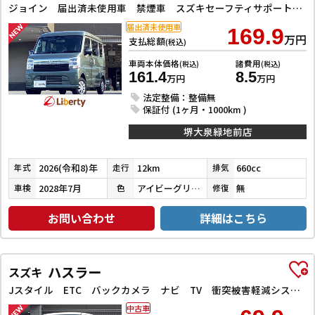
ジョイン 届出済未使用車 禁煙車 スズキセーフティサポート LEDヘッドライト 両側スライドドア スマートキー プッシュスタート 障害物センサー 運転席シートヒーター 電動格納ミラー
届出済未使用車
169.9
万円
支払総額
(税込)
車両本体価格
諸費用
(税込)
(税込)
161.4
8.5
万円
万円
法定整備：整備無
保証付 (1ヶ月・1000km )
堺大泉緑地前店
2026(令和8)年
12km
660cc
年式
走行
排気
2028年7月
アイビーグリーンメタリック
無
車検
色
修復
お問い合わせ
詳細はこちら
ハスラー
スズキ
Jスタイル ETC バックカメラ ナビ TV 衝突被害軽減システム オートライト スマートキー アイドリングストップ 電動格納ミラー シートヒーター ベンチシート CVT ESC CD DVD再生
中古車