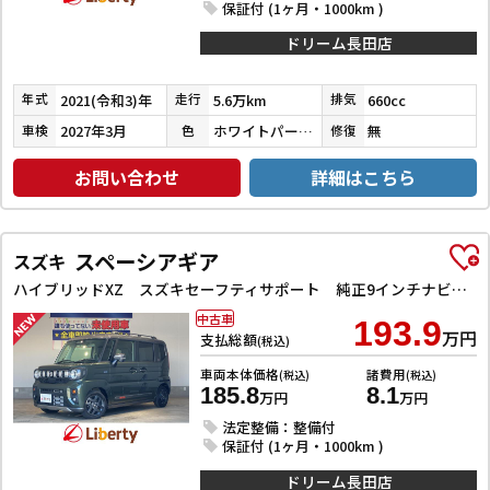
保証付 (1ヶ月・1000km )
ドリーム長田店
2021(令和3)年
5.6万km
660cc
年式
走行
排気
2027年3月
ホワイトパール３コートパール
無
車検
色
修復
お問い合わせ
詳細はこちら
スペーシアギア
スズキ
ハイブリッドXZ スズキセーフティサポート 純正9インチナビ TV Bluetooth対応 全方位カメラ 両側自動ドア ヘッドアップディスプレイ アダプティブクルーズコントロール ステアリングヒーター LEDヘッドライ
中古車
193.9
万円
支払総額
(税込)
車両本体価格
諸費用
(税込)
(税込)
185.8
8.1
万円
万円
法定整備：整備付
保証付 (1ヶ月・1000km )
ドリーム長田店