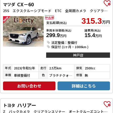
CX－60
マツダ
25S エクスクルーシブモード ETC 全周囲カメラ クリアランスソナー オートクルーズコントロール レーンアシスト パワーシート 衝突被害軽減システム サンルーフ TV オートマチックハイビーム オートライト 電動リアゲート
中古車
315.3
万円
支払総額
(税込)
車両本体価格
諸費用
(税込)
(税込)
299.9
15.4
万円
万円
法定整備：整備付
保証付 (1ヶ月・1000km )
神戸店
2023(令和5)年
2.5万km
2500cc
年式
走行
排気
車検整備付
プラチナクォーツメタリック
無
車検
色
修復
お問い合わせ
詳細はこちら
ハリアー
トヨタ
Z バックカメラ クリアランスソナー オートクルーズコントロール レーンアシスト パワーシート 衝突被害軽減システム ナビ TV オートマチックハイビーム オートライト LEDヘッドランプ 電動リアゲート