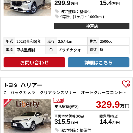
299.9
15.4
万円
万円
法定整備：整備付
保証付 (1ヶ月・1000km )
神戸店
2023(令和5)年
2.5万km
2500cc
年式
走行
排気
車検整備付
プラチナクォーツメタリック
無
車検
色
修復
お問い合わせ
詳細はこちら
ハリアー
トヨタ
Z バックカメラ クリアランスソナー オートクルーズコントロール レーンアシスト パワーシート 衝突被害軽減システム ナビ TV オートマチックハイビーム オートライト LEDヘッドランプ 電動リアゲート
中古車
329.9
万円
支払総額
(税込)
車両本体価格
諸費用
(税込)
(税込)
315.5
14.4
万円
万円
法定整備：整備付