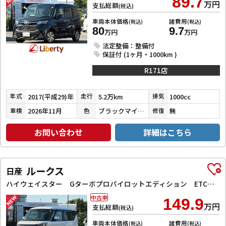
89.7
万円
支払総額
(税込)
車両本体価格
諸費用
(税込)
(税込)
80
9.7
万円
万円
法定整備：整備付
保証付 (1ヶ月・1000km )
R171店
2017(平成29)年
5.2万km
1000cc
年式
走行
排気
2026年11月
ブラックマイカメタリック
無
車検
色
修復
お問い合わせ
詳細はこちら
ルークス
日産
ハイウェイスター Gターボプロパイロットエディション ETC 全周囲カメラ 両側電動スライドドア ナビ TV クリアランスソナー オートクルーズコントロール オートライト スマートキー アイドリングストップ 電動格納ミラー CVT Bluetooth
中古車
149.9
万円
支払総額
(税込)
車両本体価格
諸費用
(税込)
(税込)