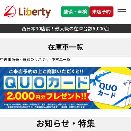
整備・車検
来店予約
西日本30店舗！最大級の在庫台数6,000台
在庫車一覧
中古車販売・買取のリバティ
中古車一覧
お知らせ・特集