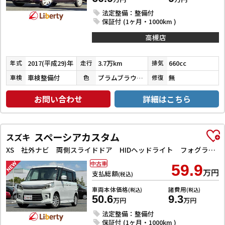
法定整備：整備付
保証付 (1ヶ月・1000km )
高槻店
2017(平成29)年
3.7万km
660cc
年式
走行
排気
車検整備付
プラムブラウンクリスタルマイカ
無
車検
色
修復
お問い合わせ
詳細はこちら
スペーシアカスタム
スズキ
XS 社外ナビ 両側スライドドア HIDヘッドライト フォグライト スマートキー プッシュスタート 電動格納ミラー オートエアコン 純正アルミホイール
中古車
59.9
万円
支払総額
(税込)
車両本体価格
諸費用
(税込)
(税込)
50.6
9.3
万円
万円
法定整備：整備付
保証付 (1ヶ月・1000km )