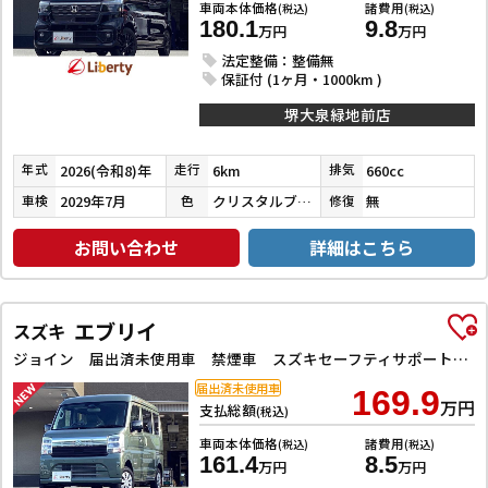
車両本体価格
諸費用
(税込)
(税込)
180.1
9.8
万円
万円
法定整備：整備無
保証付 (1ヶ月・1000km )
堺大泉緑地前店
2026(令和8)年
6km
660cc
年式
走行
排気
2029年7月
クリスタルブラックパール
無
車検
色
修復
お問い合わせ
詳細はこちら
エブリイ
スズキ
ジョイン 届出済未使用車 禁煙車 スズキセーフティサポート LEDヘッドライト 両側スライドドア スマートキー プッシュスタート 障害物センサー 運転席シートヒーター 電動格納ミラー
届出済未使用車
169.9
万円
支払総額
(税込)
車両本体価格
諸費用
(税込)
(税込)
161.4
8.5
万円
万円