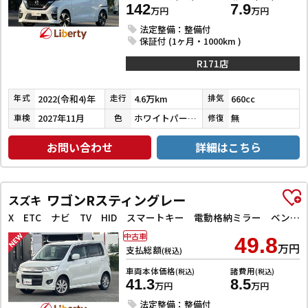
142
7.9
万円
万円
法定整備：整備付
保証付 (1ヶ月・1000km )
R171店
2022(令和4)年
4.6万km
660cc
年式
走行
排気
2027年11月
ホワイトパール３コートパール
無
車検
色
修復
お問い合わせ
詳細はこちら
ワゴンRスティングレー
スズキ
X ETC ナビ TV HID スマートキー 電動格納ミラー ベンチシート CVT 盗難防止システム ABS CD アルミホイール 衝突安全ボディ エアコン パワーステアリング パワーウィンドウ
中古車
49.8
万円
支払総額
(税込)
車両本体価格
諸費用
(税込)
(税込)
41.3
8.5
万円
万円
法定整備：整備付