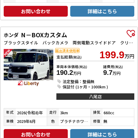
お問い合わせ
詳細はこちら
N－BOXカスタム
ホンダ
ブラックスタイル バックカメラ 両側電動スライドドア クリアランスソナー オートクルーズコントロール レーンアシスト 衝突被害軽減システム オートライト LEDヘッドランプ スマートキー アイドリングストップ
届出済未使用車
199.9
万円
支払総額
(税込)
車両本体価格
諸費用
(税込)
(税込)
190.2
9.7
万円
万円
法定整備：整備無
保証付 (1ヶ月・1000km )
八尾店
2026(令和8)年
3km
660cc
年式
走行
排気
2029年6月
プラチナホワイトパール
無
車検
色
修復
お問い合わせ
詳細はこちら