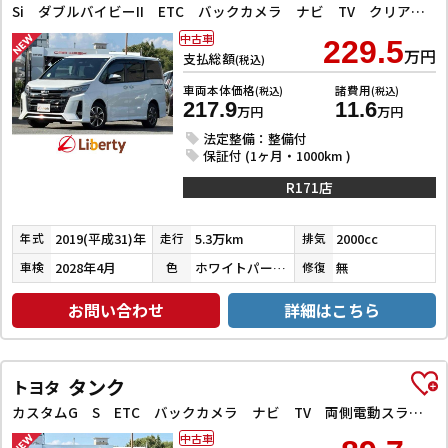
Si ダブルバイビーII ETC バックカメラ ナビ TV クリアランスソナー オートクルーズコントロール レーンアシスト 衝突被害軽減システム 両側電動スライドドア オートマチックハイビーム オートライト
中古車
229.5
万円
支払総額
(税込)
車両本体価格
諸費用
(税込)
(税込)
217.9
11.6
万円
万円
法定整備：整備付
保証付 (1ヶ月・1000km )
R171店
2019(平成31)年
5.3万km
2000cc
年式
走行
排気
2028年4月
ホワイトパールクリスタルシャイン
無
車検
色
修復
お問い合わせ
詳細はこちら
タンク
トヨタ
カスタムG S ETC バックカメラ ナビ TV 両側電動スライドドア オートクルーズコントロール 衝突被害軽減システム アルミホイール オートライト LEDヘッドランプ スマートキー アイドリングストップ
中古車