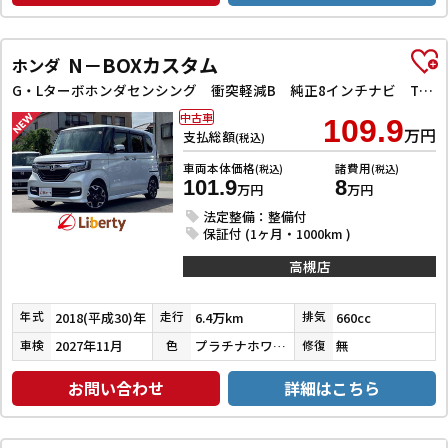
N－BOXカスタム
ホンダ
G・Lターボホンダセンシング 衝突軽減B 純正8インチナビ TV Bluetooth対応 Bカメラ ビルドインETC 両側自動ドア アダプティブクルーズコントロール 革巻きステアリング パドルシフト LEDヘッドライト スマートキ
中古車
109.9
万円
支払総額
(税込)
車両本体価格
諸費用
(税込)
(税込)
101.9
8
万円
万円
法定整備：整備付
保証付 (1ヶ月・1000km )
高槻店
2018(平成30)年
6.4万km
660cc
年式
走行
排気
2027年11月
プラチナホワイトパール
無
車検
色
修復
お問い合わせ
詳細はこちら