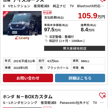
X Vセレクション 衝突軽減B 純正ナビ TV Bluetooth対応 アラウンドビューモニター 両側自動ドア 革巻きステアリング HIDヘッドライト フォグライト スマートキー プッシュスタート アイドリングストップ
中古車
105.9
万円
支払総額
(税込)
車両本体価格
諸費用
(税込)
(税込)
97.5
8.4
万円
万円
法定整備：整備付
保証付 (1ヶ月・1000km )
堺大泉緑地前店
2019(平成31)年
4.5万km
660cc
年式
走行
排気
2028年5月
ブラックパール
無
車検
色
修復
お問い合わせ
詳細はこちら
N－BOXカスタム
ホンダ
G・Lホンダセンシング 衝突軽減B Panasonic社外ナビ TV Bカメラ ビルドインETC アダプティブクルーズコントロール 左パワースライドドア LEDヘッドライト フォグライト スマートキー プッシュスタート