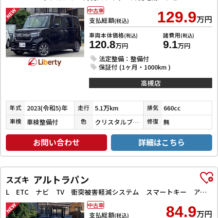
中古車
129.9
万円
支払総額
(税込)
車両本体価格
諸費用
(税込)
(税込)
120.8
9.1
万円
万円
法定整備：整備付
保証付 (1ヶ月・1000km )
高槻店
2023(令和5)年
5.1万km
660cc
年式
走行
排気
車検整備付
クリスタルブラックパール
無
車検
色
修復
お問い合わせ
詳細はこちら
アルトラパン
スズキ
L ETC ナビ TV 衝突被害軽減システム スマートキー アイドリングストップ 電動格納ミラー シートヒーター ベンチシート CVT 盗難防止システム ABS ESC CD 衝突安全ボディ エアコン
中古車
84.9
万円
支払総額
(税込)