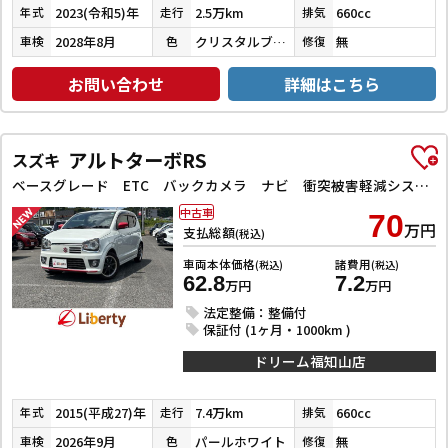
2023(令和5)年
2.5万km
660cc
年式
走行
排気
2028年8月
クリスタルブラックパール
無
車検
色
修復
お問い合わせ
詳細はこちら
アルトターボRS
スズキ
ベースグレード ETC バックカメラ ナビ 衝突被害軽減システム オートライト HID スマートキー アイドリングストップ 電動格納ミラー シートヒーター AT 盗難防止システム ABS ESC アルミホイール
中古車
70
万円
支払総額
(税込)
車両本体価格
諸費用
(税込)
(税込)
62.8
7.2
万円
万円
法定整備：整備付
保証付 (1ヶ月・1000km )
ドリーム福知山店
2015(平成27)年
7.4万km
660cc
年式
走行
排気
2026年9月
パールホワイト
無
車検
色
修復