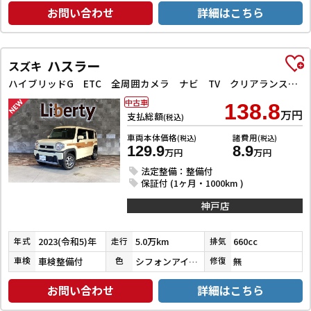
お問い合わせ
詳細はこちら
ハスラー
スズキ
ハイブリッドG ETC 全周囲カメラ ナビ TV クリアランスソナー オートクルーズコントロール レーンアシスト 衝突被害軽減システム オートライト スマートキー アイドリングストップ
中古車
138.8
万円
支払総額
(税込)
車両本体価格
諸費用
(税込)
(税込)
129.9
8.9
万円
万円
法定整備：整備付
保証付 (1ヶ月・1000km )
神戸店
2023(令和5)年
5.0万km
660cc
年式
走行
排気
車検整備付
シフォンアイボリーメタリック
無
車検
色
修復
お問い合わせ
詳細はこちら