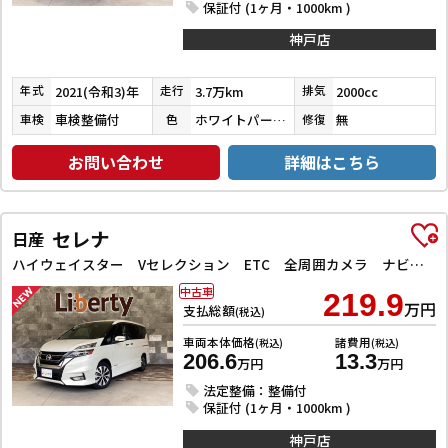
保証付 (1ヶ月・1000km )
神戸店
2021(令和3)年
3.7万km
2000cc
年式
走行
排気
車検整備付
ホワイトパールクリスタルシャイン
無
車検
色
修復
お問い合わせ
詳細はこちら
セレナ
日産
ハイウェイスター Vセレクション ETC 全周囲カメラ ナビ TV クリアランスソナー オートクルーズコントロール パークアシスト 衝突被害軽減システム 両側電動スライドドア オートライト LEDヘッドランプ
中古車
219.9
万円
支払総額
(税込)
車両本体価格
諸費用
(税込)
(税込)
206.6
13.3
万円
万円
法定整備：整備付
保証付 (1ヶ月・1000km )
神戸店