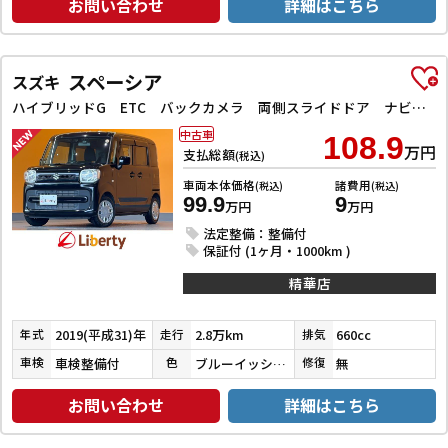
お問い合わせ
詳細はこちら
スペーシア
スズキ
ハイブリッドG ETC バックカメラ 両側スライドドア ナビ TV クリアランスソナー レーンアシスト 衝突被害軽減システム オートライト スマートキー アイドリングストップ 電動格納ミラー ベンチシート CVT
中古車
108.9
万円
支払総額
(税込)
車両本体価格
諸費用
(税込)
(税込)
99.9
9
万円
万円
法定整備：整備付
保証付 (1ヶ月・1000km )
精華店
2019(平成31)年
2.8万km
660cc
年式
走行
排気
車検整備付
ブルーイッシュブラックパール３
無
車検
色
修復
お問い合わせ
詳細はこちら