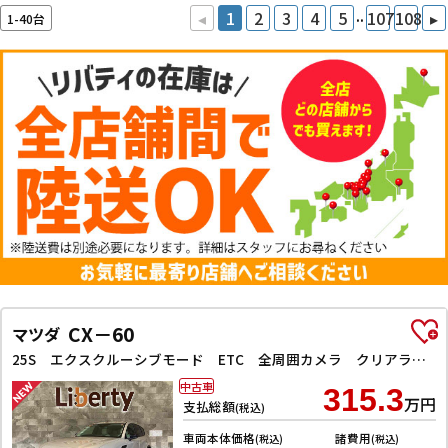
..
◂
1
2
3
4
5
107
108
▸
1-40台
CX－60
マツダ
25S エクスクルーシブモード ETC 全周囲カメラ クリアランスソナー オートクルーズコントロール レーンアシスト パワーシート 衝突被害軽減システム サンルーフ TV オートマチックハイビーム オートライト 電動リアゲート
中古車
315.3
万円
支払総額
(税込)
車両本体価格
諸費用
(税込)
(税込)