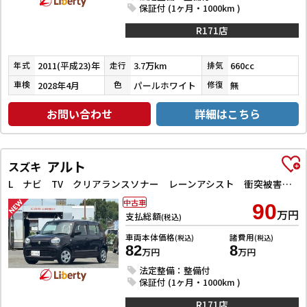
保証付 (1ヶ月・1000km )
R171店
2011(平成23)年
3.7万km
660cc
年式
走行
排気
2028年4月
パールホワイト
無
車検
色
修復
お問い合わせ
詳細はこちら
アルト
スズキ
L ナビ TV クリアランスソナー レーンアシスト 衝突被害軽減システム オートライト キーレスエントリー アイドリングストップ 電動格納ミラー シートヒーター CVT 盗難防止システム ABS ESC
中古車
90
万円
支払総額
(税込)
車両本体価格
諸費用
(税込)
(税込)
82
8
万円
万円
法定整備：整備付
保証付 (1ヶ月・1000km )
R171店