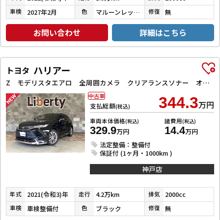
2027年2月
マルーンレッドマルチフレックスパールメタリック
無
車検
色
修復
お問い合わせ
詳細はこちら
ハリアー
トヨタ
Z モデリスタエアロ 全周囲カメラ クリアランスソナー オートクルーズコントロール レーンアシスト パワーシート 衝突被害軽減システム ナビ TV オートマチックハイビーム オートライト LEDヘッドラン
中古車
344.3
万円
支払総額
(税込)
車両本体価格
諸費用
(税込)
(税込)
329.9
14.4
万円
万円
法定整備：整備付
保証付 (1ヶ月・1000km )
神戸店
2021(令和3)年
4.2万km
2000cc
年式
走行
排気
車検整備付
ブラック
無
車検
色
修復