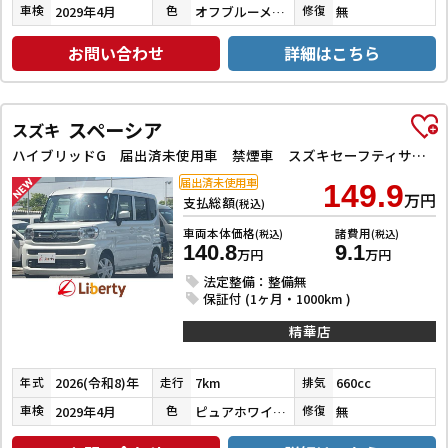
2029年4月
オフブルーメタリック
無
車検
色
修復
お問い合わせ
詳細はこちら
スペーシア
スズキ
ハイブリッドG 届出済未使用車 禁煙車 スズキセーフティサポート LEDヘッドライト スマートキー プッシュスタート アイドリングストップ 両側スライドドア ステアリングスイッチ 電動格納ミラー オートエアコン
届出済未使用車
149.9
万円
支払総額
(税込)
車両本体価格
諸費用
(税込)
(税込)
140.8
9.1
万円
万円
法定整備：整備無
保証付 (1ヶ月・1000km )
精華店
2026(令和8)年
7km
660cc
年式
走行
排気
2029年4月
ピュアホワイトパール
無
車検
色
修復