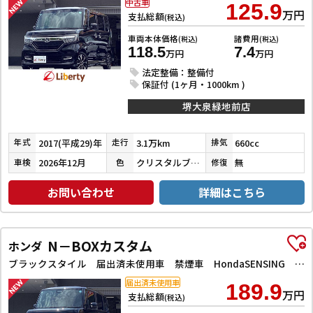
中古車
125.9
万円
支払総額
(税込)
車両本体価格
諸費用
(税込)
(税込)
118.5
7.4
万円
万円
法定整備：整備付
保証付 (1ヶ月・1000km )
堺大泉緑地前店
2017(平成29)年
3.1万km
660cc
年式
走行
排気
2026年12月
クリスタルブラックパール
無
車検
色
修復
お問い合わせ
詳細はこちら
N－BOXカスタム
ホンダ
ブラックスタイル 届出済未使用車 禁煙車 HondaSENSING 両側自動ドア アダプティブクルーズコントロール 電子パーキング 前席シートヒーター LEDヘッドライト スマートキー プッシュスタート 純正アルミ
届出済未使用車
189.9
万円
支払総額
(税込)