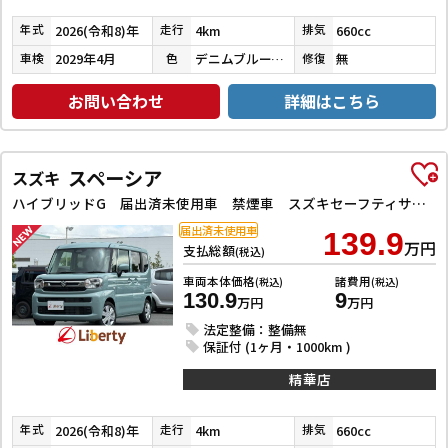
2026(令和8)年
4km
660cc
年式
走行
排気
2029年4月
デニムブルーメタリックガンメタリック２Ｔ
無
車検
色
修復
お問い合わせ
詳細はこちら
スペーシア
スズキ
ハイブリッドG 届出済未使用車 禁煙車 スズキセーフティサポート LEDヘッドライト スマートキー プッシュスタート アイドリングストップ 両側スライドドア ステアリングスイッチ 電動格納ミラー オートエアコン
届出済未使用車
139.9
万円
支払総額
(税込)
車両本体価格
諸費用
(税込)
(税込)
130.9
9
万円
万円
法定整備：整備無
保証付 (1ヶ月・1000km )
精華店
2026(令和8)年
4km
660cc
年式
走行
排気