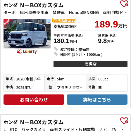
N－BOXカスタム
ホンダ
ターボ 届出済未使用車 禁煙車 HondaSENSING 両側自動ドア アダプティブクルーズコントロール 電子パーキング 革巻きステアリング パドルシフト 前席シートヒーター LEDヘッドライト スマートキー
届出済未使用車
189.9
万円
支払総額
(税込)
車両本体価格
諸費用
(税込)
(税込)
180.1
9.8
万円
万円
法定整備：整備無
保証付 (1ヶ月・1000km )
高槻店
2026(令和8)年
5km
660cc
年式
走行
排気
2029年7月
プラチナホワイトパール
無
車検
色
修復
お問い合わせ
詳細はこちら
N－BOXカスタム
ホンダ
L ETC バックカメラ 両側スライド・片側電動 ナビ TV クリアランスソナー オートクルーズコントロール レーンアシスト 衝突被害軽減システム オートライト LEDヘッドランプ