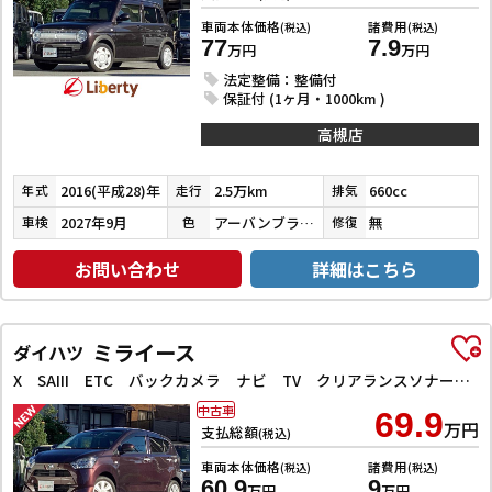
車両本体価格
諸費用
(税込)
(税込)
77
7.9
万円
万円
法定整備：整備付
保証付 (1ヶ月・1000km )
高槻店
2016(平成28)年
2.5万km
660cc
年式
走行
排気
2027年9月
アーバンブラウンパールメタリック
無
車検
色
修復
お問い合わせ
詳細はこちら
ミライース
ダイハツ
X SAIII ETC バックカメラ ナビ TV クリアランスソナー 衝突被害軽減システム オートマチックハイビーム LEDヘッドランプ キーレスエントリー アイドリングストップ 電動格納ミラー
中古車
69.9
万円
支払総額
(税込)
車両本体価格
諸費用
(税込)
(税込)
60.9
9
万円
万円