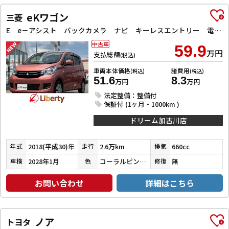
eKワゴン
三菱
E e－アシスト バックカメラ ナビ キーレスエントリー 電動格納ミラー シートヒーター ベンチシート CVT ABS ESC 衝突安全ボディ エアコン パワーステアリング パワーウィンドウ
中古車
59.9
万円
支払総額
(税込)
車両本体価格
諸費用
(税込)
(税込)
51.6
8.3
万円
万円
法定整備：整備付
保証付 (1ヶ月・1000km )
ドリーム加古川店
2018(平成30)年
2.6万km
660cc
年式
走行
排気
2028年1月
コーラルピンクマイカ
無
車検
色
修復
お問い合わせ
詳細はこちら
ノア
トヨタ