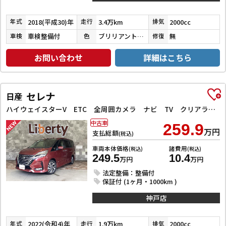
2018(平成30)年
3.4万km
2000cc
年式
走行
排気
車検整備付
ブリリアントホワイトパール３コートパール
無
車検
色
修復
お問い合わせ
詳細はこちら
セレナ
日産
ハイウェイスターV ETC 全周囲カメラ ナビ TV クリアランスソナー オートクルーズコントロール 衝突被害軽減システム 両側電動スライドドア オートライト LEDヘッドランプ スマートキー
中古車
259.9
万円
支払総額
(税込)
車両本体価格
諸費用
(税込)
(税込)
249.5
10.4
万円
万円
法定整備：整備付
保証付 (1ヶ月・1000km )
神戸店
2022(令和4)年
1.9万km
2000cc
年式
走行
排気