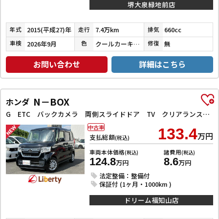
堺大泉緑地前店
2015(平成27)年
7.4万km
660cc
年式
走行
排気
2026年9月
クールカーキパールメタリック／ホワイト
無
車検
色
修復
お問い合わせ
詳細はこちら
N－BOX
ホンダ
G ETC バックカメラ 両側スライドドア TV クリアランスソナー オートクルーズコントロール レーンアシスト 衝突被害軽減システム オートライト LEDヘッドランプ スマートキー
中古車
133.4
万円
支払総額
(税込)
車両本体価格
諸費用
(税込)
(税込)
124.8
8.6
万円
万円
法定整備：整備付
保証付 (1ヶ月・1000km )
ドリーム福知山店