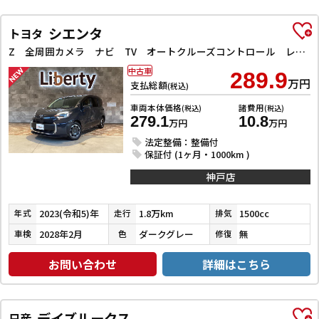
シエンタ
トヨタ
Z 全周囲カメラ ナビ TV オートクルーズコントロール レーンアシスト 衝突被害軽減システム 両側電動スライドドア オートマチックハイビーム オートライト LEDヘッドランプ スマートキー
中古車
289.9
万円
支払総額
(税込)
車両本体価格
諸費用
(税込)
(税込)
279.1
10.8
万円
万円
法定整備：整備付
保証付 (1ヶ月・1000km )
神戸店
2023(令和5)年
1.8万km
1500cc
年式
走行
排気
2028年2月
ダークグレー
無
車検
色
修復
お問い合わせ
詳細はこちら
デイズルークス
日産