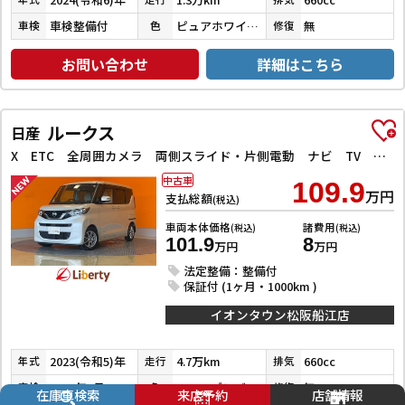
車検整備付
ピュアホワイトパール
無
車検
色
修復
お問い合わせ
詳細はこちら
ルークス
日産
X ETC 全周囲カメラ 両側スライド・片側電動 ナビ TV クリアランスソナー レーンアシスト 衝突被害軽減システム オートライト スマートキー アイドリングストップ 電動格納ミラー
中古車
109.9
万円
支払総額
(税込)
車両本体価格
諸費用
(税込)
(税込)
101.9
8
万円
万円
法定整備：整備付
保証付 (1ヶ月・1000km )
イオンタウン松阪船江店
2023(令和5)年
4.7万km
660cc
年式
走行
排気
2028年1月
フローズンバニラパールメタリック
無
車検
色
修復
在庫車検索
来店予約
店舗情報