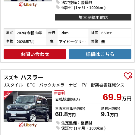
法定整備：整備無
保証付 (1ヶ月・1000km )
堺大泉緑地前店
2026(令和8)年
12km
660cc
年式
走行
排気
2028年7月
アイビーグリーンメタリック
無
車検
色
修復
お問い合わせ
詳細はこちら
ハスラー
スズキ
Jスタイル ETC バックカメラ ナビ TV 衝突被害軽減システム オートライト スマートキー アイドリングストップ 電動格納ミラー シートヒーター ベンチシート CVT ESC CD DVD再生
中古車
69.9
万円
支払総額
(税込)
車両本体価格
諸費用
(税込)
(税込)
60.8
9.1
万円
万円
法定整備：整備付
保証付 (1ヶ月・1000km )