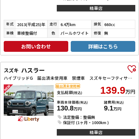
精華店
2013(平成25)年
6.4万km
660cc
年式
走行
排気
車検整備付
パールホワイト
無
車検
色
修復
お問い合わせ
詳細はこちら
ハスラー
スズキ
ハイブリッドG 届出済未使用車 禁煙車 スズキセーフティサポート アダプティブクルーズコントロール LEDヘッドライト スマートキー プッシュスタート アイドリングストップ 前席シートヒーター ステアリングスイッチ
届出済未使用車
139.9
万円
支払総額
(税込)
車両本体価格
諸費用
(税込)
(税込)
130.8
9.1
万円
万円
法定整備：整備無
保証付 (1ヶ月・1000km )
精華店