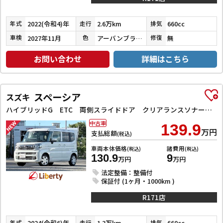
2022(令和4)年
2.6万km
660cc
年式
走行
排気
2027年11月
アーバンブラウンパールメタリック
無
車検
色
修復
お問い合わせ
詳細はこちら
スペーシア
スズキ
ハイブリッドG ETC 両側スライドドア クリアランスソナー オートライト スマートキー アイドリングストップ 電動格納ミラー ベンチシート CVT エアコン
中古車
139.9
万円
支払総額
(税込)
車両本体価格
諸費用
(税込)
(税込)
130.9
9
万円
万円
法定整備：整備付
保証付 (1ヶ月・1000km )
R171店
2024(令和6)年
1.3万km
660cc
年式
走行
排気