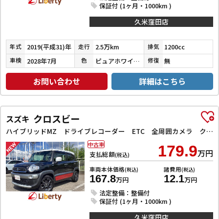
保証付 (1ヶ月・1000km )
久米窪田店
2019(平成31)年
2.5万km
1200cc
年式
走行
排気
2028年7月
ピュアホワイトパール
無
車検
色
修復
お問い合わせ
詳細はこちら
クロスビー
スズキ
ハイブリッドMZ ドライブレコーダー ETC 全周囲カメラ クリアランスソナー オートクルーズコントロール レーンアシスト 衝突被害軽減システム ナビ TV オートライト LEDヘッドランプ アルミホイール
中古車
179.9
万円
支払総額
(税込)
車両本体価格
諸費用
(税込)
(税込)
167.8
12.1
万円
万円
法定整備：整備付
保証付 (1ヶ月・1000km )
久米窪田店