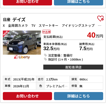
お問い合わせ
詳細はこちら
デイズ
日産
X 全周囲カメラ TV スマートキー アイドリングストップ 電動格納ミラー ベンチシート CVT 盗難防止システム ABS ミュージックプレイヤー接続可 衝突安全ボディ エアコン パワーステアリング
中古車
40
万円
支払総額
(税込)
車両本体価格
諸費用
(税込)
(税込)
32.5
7.5
万円
万円
法定整備：整備付
保証付 (1ヶ月・1000km )
高知高須店
2013(平成25)年
2.3万km
660cc
年式
走行
排気
2026年11月
プレミアムパープルパール
無
車検
色
修復
お問い合わせ
詳細はこちら