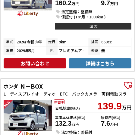
160.2
9.7
万円
万円
法定整備：整備無
保証付 (1ヶ月・1000km )
津店
2026(令和8)年
9km
660cc
年式
走行
排気
2029年5月
プレミアムアイボリーパールⅡ
無
車検
色
修復
お問い合わせ
詳細はこちら
N－BOX
ホンダ
L ディスプレイオーディオ ETC バックカメラ 両側電動スライドドア クリアランスソナー クルーズコントロール レーンアシスト 衝突被害軽減システム オートライト スマートキー アイドリングストップ
中古車
139.9
万円
支払総額
(税込)
車両本体価格
諸費用
(税込)
(税込)
132.3
7.6
万円
万円
法定整備：整備付