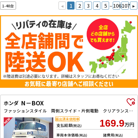
..
◂
1
2
3
4
5
106
107
▸
1-40台
N－BOX
ホンダ
ファッションスタイル 両側スライド・片側電動 クリアランスソナー オートクルーズコントロール レーンアシスト オートライト スマートキー アイドリングストップ ベンチシート CVT ESC チップアップシート
届出済未使用車
169.9
万円
支払総額
(税込)
車両本体価格
諸費用
(税込)
(税込)