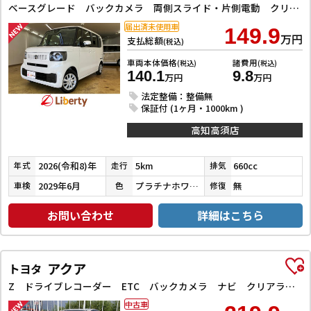
ベースグレード バックカメラ 両側スライド・片側電動 クリアランスソナー オートクルーズコントロール レーンアシスト 衝突被害軽減システム オートライト LEDヘッドランプ スマートキー アイドリングストップ
届出済未使用車
149.9
万円
支払総額
(税込)
車両本体価格
諸費用
(税込)
(税込)
140.1
9.8
万円
万円
法定整備：整備無
保証付 (1ヶ月・1000km )
高知高須店
2026(令和8)年
5km
660cc
年式
走行
排気
2029年6月
プラチナホワイトパール
無
車検
色
修復
お問い合わせ
詳細はこちら
アクア
トヨタ
Z ドライブレコーダー ETC バックカメラ ナビ クリアランスソナー オートクルーズコントロール レーンアシスト 衝突被害軽減システム アルミホイール LEDヘッドランプ スマートキー 電動格納ミラー
中古車