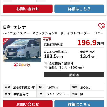
お問い合わせ
詳細はこちら
セレナ
日産
ハイウェイスター VセレクションII ドライブレコーダー ETC バックカメラ サイドカメラ ナビ TV クリアランスソナー オートクルーズコントロール パークアシスト 衝突被害軽減システム 両側電動スライドドア オートライト
中古車
196.9
万円
支払総額
(税込)
車両本体価格
諸費用
(税込)
(税込)
183.5
13.4
万円
万円
法定整備：整備付
保証付 (1ヶ月・1000km )
尼崎店
2019(平成31)年
4.9万km
2000cc
年式
走行
排気
車検整備付
ブリリアントホワイトパール３コートパール
無
車検
色
修復
お問い合わせ
詳細はこちら