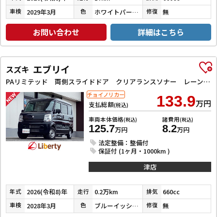
2029年3月
ホワイトパール３コートパール
無
車検
色
修復
お問い合わせ
詳細はこちら
エブリイ
スズキ
PAリミテッド 両側スライドドア クリアランスソナー レーンアシスト 衝突被害軽減システム オートライト キーレスエントリー アイドリングストップ CVT ESC エアコン パワーステアリング パワーウィンドウ
チョイノリカー
133.9
万円
支払総額
(税込)
車両本体価格
諸費用
(税込)
(税込)
125.7
8.2
万円
万円
法定整備：整備付
保証付 (1ヶ月・1000km )
津店
2026(令和8)年
0.2万km
660cc
年式
走行
排気
2028年3月
ブルーイッシュブラックパール３
無
車検
色
修復