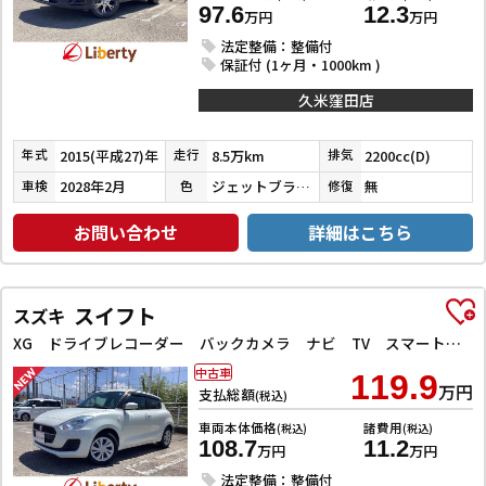
97.6
12.3
万円
万円
法定整備：整備付
保証付 (1ヶ月・1000km )
久米窪田店
2015(平成27)年
8.5万km
2200cc(D)
年式
走行
排気
2028年2月
ジェットブラックマイカ
無
車検
色
修復
お問い合わせ
詳細はこちら
スイフト
スズキ
XG ドライブレコーダー バックカメラ ナビ TV スマートキー 電動格納ミラー シートヒーター CVT 盗難防止システム 衝突安全ボディ ABS ESC CD Bluetooth エアコン
中古車
119.9
万円
支払総額
(税込)
車両本体価格
諸費用
(税込)
(税込)
108.7
11.2
万円
万円
法定整備：整備付