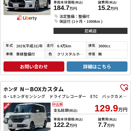
車両本体価格
諸費用
(税込)
(税込)
184.7
15.2
万円
万円
法定整備：整備付
保証付 (1ヶ月・1000km )
尼崎店
2019(平成31)年
6.4万km
3000cc
年式
走行
排気
車検整備付
クリスタルホワイトパール３コートパール
無
車検
色
修復
お問い合わせ
詳細はこちら
N－BOXカスタム
ホンダ
G・Lホンダセンシング ドライブレコーダー ETC バックカメラ 両側スライド・片側電動 ナビ TV クリアランスソナー オートクルーズコントロール レーンアシスト 衝突被害軽減システム オートライト スマートキー
中古車
129.9
万円
支払総額
(税込)
車両本体価格
諸費用
(税込)
(税込)
122.2
7.7
万円
万円