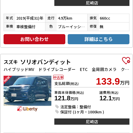
尼崎店
2019(平成31)年
4.9万km
660cc
年式
走行
排気
車検整備付
ブルーイッシュブラックパール３
無
車検
色
修復
お問い合わせ
詳細はこちら
ソリオバンディット
スズキ
ハイブリッドMV ドライブレコーダー ETC 全周囲カメラ クリアランスソナー オートクルーズコントロール レーンアシスト 衝突被害軽減システム 両側スライド・片側電動 LEDヘッドランプ スマートキー
中古車
133.9
万円
支払総額
(税込)
車両本体価格
諸費用
(税込)
(税込)
121.8
12.1
万円
万円
法定整備：整備付
保証付 (1ヶ月・1000km )
尼崎店