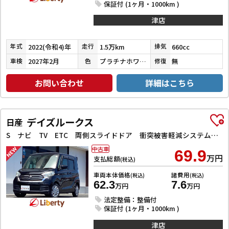
保証付 (1ヶ月・1000km )
津店
2022(令和4)年
1.5万km
660cc
年式
走行
排気
2027年2月
プラチナホワイトパール
無
車検
色
修復
お問い合わせ
詳細はこちら
デイズルークス
日産
S ナビ TV ETC 両側スライドドア 衝突被害軽減システム キーレスエントリー アイドリングストップ 電動格納ミラー CVT ESC CD USB ミュージックプレイヤー接続可
中古車
69.9
万円
支払総額
(税込)
車両本体価格
諸費用
(税込)
(税込)
62.3
7.6
万円
万円
法定整備：整備付
保証付 (1ヶ月・1000km )
津店