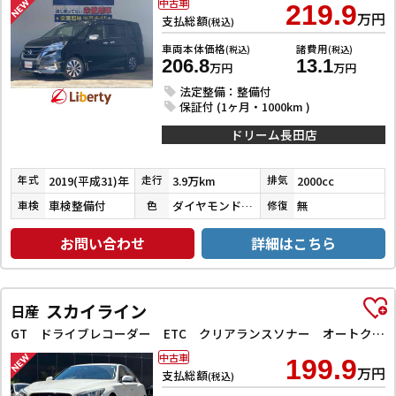
中古車
219.9
万円
支払総額
(税込)
車両本体価格
諸費用
(税込)
(税込)
206.8
13.1
万円
万円
法定整備：整備付
保証付 (1ヶ月・1000km )
ドリーム長田店
2019(平成31)年
3.9万km
2000cc
年式
走行
排気
車検整備付
ダイヤモンドブラックパール
無
車検
色
修復
お問い合わせ
詳細はこちら
スカイライン
日産
GT ドライブレコーダー ETC クリアランスソナー オートクルーズコントロール 衝突被害軽減システム 全周囲カメラ ナビ TV アルミホイール オートライト LEDヘッドランプ サンルーフ AT
中古車
199.9
万円
支払総額
(税込)