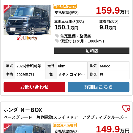
届出済未使用車
159.9
万円
支払総額
(税込)
車両本体価格
諸費用
(税込)
(税込)
150.1
9.8
万円
万円
法定整備：整備無
保証付 (1ヶ月・1000km )
尼崎店
2026(令和8)年
8km
660cc
年式
走行
排気
2029年7月
メテオロイドグレーメタリック
無
車検
色
修復
お問い合わせ
詳細はこちら
N－BOX
ホンダ
ベースグレード 片側電動スライドドア アダプティブクルーズコントロール LEDヘッドライト クリアランスソナー スマートキー アイドリングストップ CVT ESC チップアップシート エアコン パワーウィンドウ
届出済未使用車
149.9
万円
支払総額
(税込)