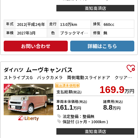
高知高須店
2012(平成24)年
13.0万km
660cc
年式
走行
排気
2027年3月
ブラックマイカメタリック
無
車検
色
修復
お問い合わせ
詳細はこちら
ムーヴキャンバス
ダイハツ
ストライプスG バックカメラ 両側電動スライドドア クリアランスソナー 衝突被害軽減システム オートライト LEDヘッドランプ スマートキー アイドリングストップ 電動格納ミラー シートヒーター ベンチシート CVT
届出済未使用車
169.9
万円
支払総額
(税込)
車両本体価格
諸費用
(税込)
(税込)
161.1
8.8
万円
万円
法定整備：整備無
保証付 (1ヶ月・1000km )
高知高須店