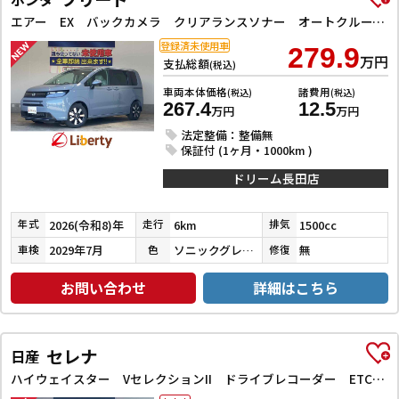
エアー EX バックカメラ クリアランスソナー オートクルーズコントロール レーンアシスト 衝突被害軽減システム 両側電動スライドドア オートライト LEDヘッドランプ スマートキー 電動格納ミラー シートヒーター
登録済未使用車
279.9
万円
支払総額
(税込)
車両本体価格
諸費用
(税込)
(税込)
267.4
12.5
万円
万円
法定整備：整備無
保証付 (1ヶ月・1000km )
ドリーム長田店
2026(令和8)年
6km
1500cc
年式
走行
排気
2029年7月
ソニックグレーパール
無
車検
色
修復
お問い合わせ
詳細はこちら
セレナ
日産
ハイウェイスター VセレクションII ドライブレコーダー ETC 全周囲カメラ ナビ TV クリアランスソナー オートクルーズコントロール パークアシスト 衝突被害軽減システム 両側電動スライドドア オートライト LEDヘッドランプ