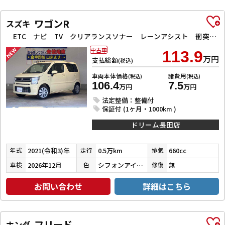
ワゴンR
スズキ
ETC ナビ TV クリアランスソナー レーンアシスト 衝突被害軽減システム オートライト スマートキー アイドリングストップ 電動格納ミラー シートヒーター ベンチシート CVT ESC CD
中古車
113.9
万円
支払総額
(税込)
車両本体価格
諸費用
(税込)
(税込)
106.4
7.5
万円
万円
法定整備：整備付
保証付 (1ヶ月・1000km )
ドリーム長田店
2021(令和3)年
0.5万km
660cc
年式
走行
排気
2026年12月
シフォンアイボリーメタリック
無
車検
色
修復
お問い合わせ
詳細はこちら
フリード
ホンダ