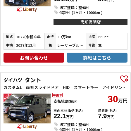
法定整備：整備付
保証付 (1ヶ月・1000km )
高知高須店
2022(令和4)年
1.3万km
660cc
年式
走行
排気
2027年12月
レーザーブルークリスタルシャイン
無
車検
色
修復
お問い合わせ
詳細はこちら
タント
ダイハツ
カスタムL 両側スライドドア HID スマートキー アイドリングストップ 電動格納ミラー ベンチシート CVT 盗難防止システム ABS アルミホイール 衝突安全ボディ エアコン パワーステアリング
中古車
30
万円
支払総額
(税込)
車両本体価格
諸費用
(税込)
(税込)
22.1
7.9
万円
万円
法定整備：整備付
保証付 (1ヶ月・1000km )