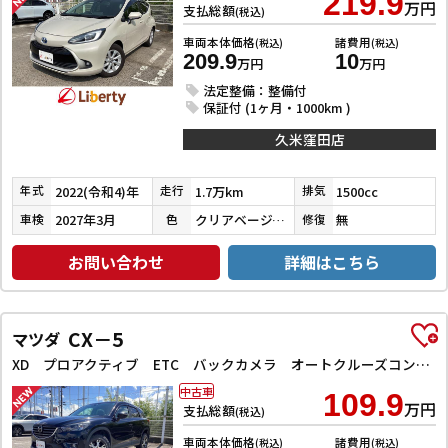
219.9
万円
支払総額
(税込)
車両本体価格
諸費用
(税込)
(税込)
209.9
10
万円
万円
法定整備：整備付
保証付 (1ヶ月・1000km )
久米窪田店
2022(令和4)年
1.7万km
1500cc
年式
走行
排気
2027年3月
クリアベージュメタリック
無
車検
色
修復
お問い合わせ
詳細はこちら
CX－5
マツダ
XD プロアクティブ ETC バックカメラ オートクルーズコントロール レーンアシスト 衝突被害軽減システム ナビ オートライト LEDヘッドランプ アルミホイール スマートキー アイドリングストップ 電動格納ミラー AT
中古車
109.9
万円
支払総額
(税込)
車両本体価格
諸費用
(税込)
(税込)