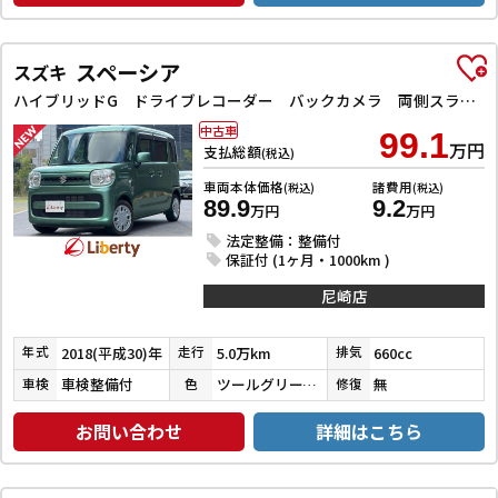
スペーシア
スズキ
ハイブリッドG ドライブレコーダー バックカメラ 両側スライドドア ナビ TV スマートキー アイドリングストップ 電動格納ミラー ベンチシート CVT ESC CD DVD再生 Bluetooth エアコン
中古車
99.1
万円
支払総額
(税込)
車両本体価格
諸費用
(税込)
(税込)
89.9
9.2
万円
万円
法定整備：整備付
保証付 (1ヶ月・1000km )
尼崎店
2018(平成30)年
5.0万km
660cc
年式
走行
排気
車検整備付
ツールグリーンパールメタリック
無
車検
色
修復
お問い合わせ
詳細はこちら