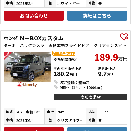
2027年3月
ホワイトパール３コートパール
無
車検
色
修復
お問い合わせ
詳細はこちら
N－BOXカスタム
ホンダ
ターボ バックカメラ 両側電動スライドドア クリアランスソナー オートクルーズコントロール レーンアシスト 衝突被害軽減システム オートライト LEDヘッドランプ スマートキー アイドリングストップ
届出済未使用車
189.9
万円
支払総額
(税込)
車両本体価格
諸費用
(税込)
(税込)
180.2
9.7
万円
万円
法定整備：整備無
保証付 (1ヶ月・1000km )
高知高須店
2026(令和8)年
7km
660cc
年式
走行
排気
2029年6月
クリスタルブラックパール
無
車検
色
修復