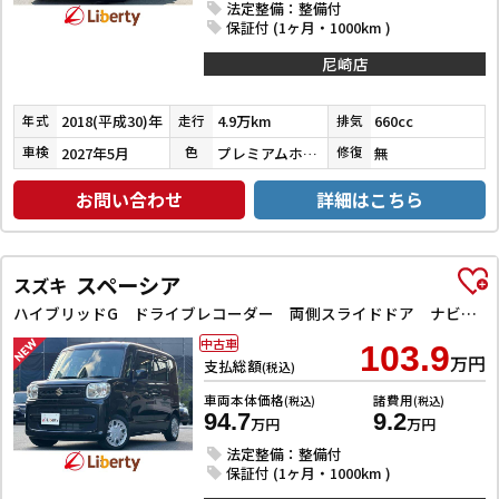
法定整備：整備付
保証付 (1ヶ月・1000km )
尼崎店
2018(平成30)年
4.9万km
660cc
年式
走行
排気
2027年5月
プレミアムホワイトパールⅡ
無
車検
色
修復
お問い合わせ
詳細はこちら
スペーシア
スズキ
ハイブリッドG ドライブレコーダー 両側スライドドア ナビ TV オートライト スマートキー アイドリングストップ 電動格納ミラー ベンチシート CVT ABS ESC CD エアコン パワーウィンドウ
中古車
103.9
万円
支払総額
(税込)
車両本体価格
諸費用
(税込)
(税込)
94.7
9.2
万円
万円
法定整備：整備付
保証付 (1ヶ月・1000km )