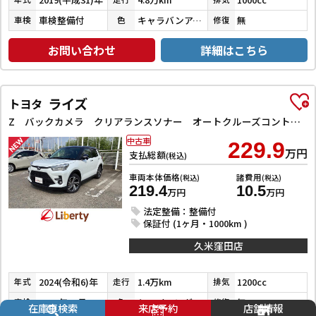
車検整備付
キャラバンアイボリーパールメタリック／ピュアホワイトパール
無
車検
色
修復
お問い合わせ
詳細はこちら
ライズ
トヨタ
Z バックカメラ クリアランスソナー オートクルーズコントロール レーンアシスト 衝突被害軽減システム TV LEDヘッドランプ アルミホイール スマートキー アイドリングストップ 電動格納ミラー
中古車
229.9
万円
支払総額
(税込)
車両本体価格
諸費用
(税込)
(税込)
219.4
10.5
万円
万円
法定整備：整備付
保証付 (1ヶ月・1000km )
久米窪田店
2024(令和6)年
1.4万km
1200cc
年式
走行
排気
2027年10月
シャイニングホワイトパール／ブラックマイカメタリック
無
車検
色
修復
在庫車検索
来店予約
店舗情報