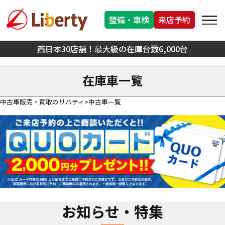
整備・車検
来店予約
西日本30店舗！最大級の在庫台数6,000台
在庫車一覧
中古車販売・買取のリバティ
中古車一覧
お知らせ・特集