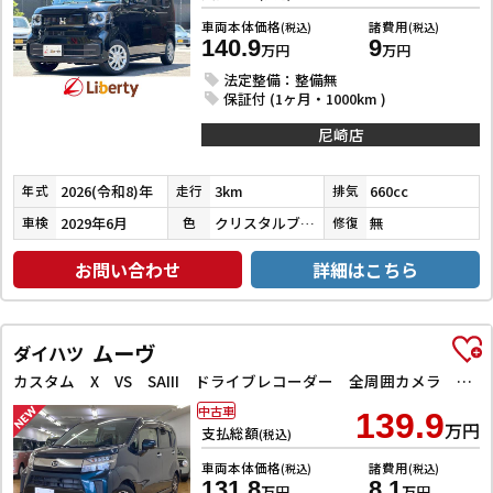
車両本体価格
諸費用
(税込)
(税込)
140.9
9
万円
万円
法定整備：整備無
保証付 (1ヶ月・1000km )
尼崎店
2026(令和8)年
3km
660cc
年式
走行
排気
2029年6月
クリスタルブラックパール
無
車検
色
修復
お問い合わせ
詳細はこちら
ムーヴ
ダイハツ
カスタム X VS SAIII ドライブレコーダー 全周囲カメラ ナビ TV クリアランスソナー 衝突被害軽減システム オートマチックハイビーム オートライト LEDヘッドランプ スマートキー アイドリングストップ 電動格納ミラー
中古車
139.9
万円
支払総額
(税込)
車両本体価格
諸費用
(税込)
(税込)
131.8
8.1
万円
万円