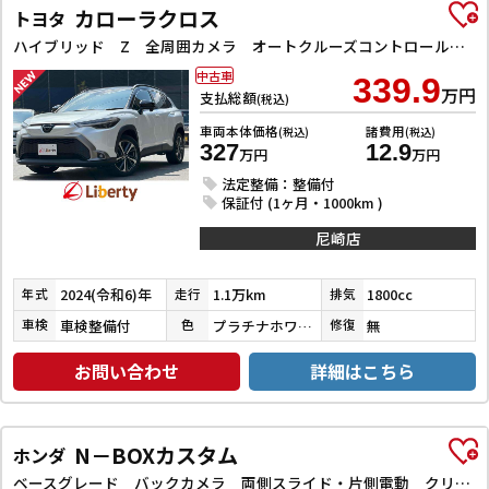
カローラクロス
トヨタ
ハイブリッド Z 全周囲カメラ オートクルーズコントロール レーンアシスト パワーシート 衝突被害軽減システム ナビ TV オートライト LEDヘッドランプ ヘッドライトウォッシャー 電動リアゲート アルミホイール
中古車
339.9
万円
支払総額
(税込)
車両本体価格
諸費用
(税込)
(税込)
327
12.9
万円
万円
法定整備：整備付
保証付 (1ヶ月・1000km )
尼崎店
2024(令和6)年
1.1万km
1800cc
年式
走行
排気
車検整備付
プラチナホワイトパールマイカ／アティチュードブラックマイカ
無
車検
色
修復
お問い合わせ
詳細はこちら
N－BOXカスタム
ホンダ
ベースグレード バックカメラ 両側スライド・片側電動 クリアランスソナー レーンアシスト オートライト スマートキー 電動格納ミラー CVT ESC USB チップアップシート アルミホイール エアコン