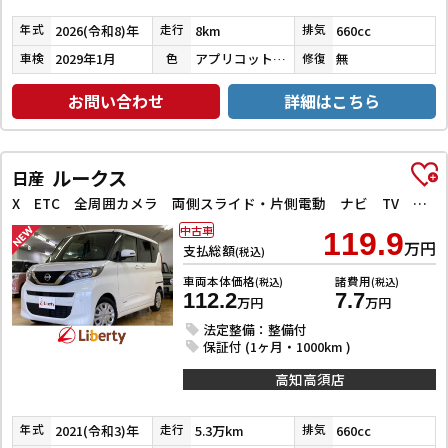
2026(令和8)年
8km
660cc
年式
走行
排気
2029年1月
アプリコットピンクメタリック／シャイニングホワイトパール
無
車検
色
修復
お問い合わせ
詳細はこちら
ルークス
日産
X ETC 全周囲カメラ 両側スライド・片側電動 ナビ TV クリアランスソナー 衝突被害軽減システム オートライト スマートキー アイドリングストップ 電動格納ミラー ベンチシート CVT
中古車
119.9
万円
支払総額
(税込)
車両本体価格
諸費用
(税込)
(税込)
112.2
7.7
万円
万円
法定整備：整備付
保証付 (1ヶ月・1000km )
高知高須店
2021(令和3)年
5.3万km
660cc
年式
走行
排気