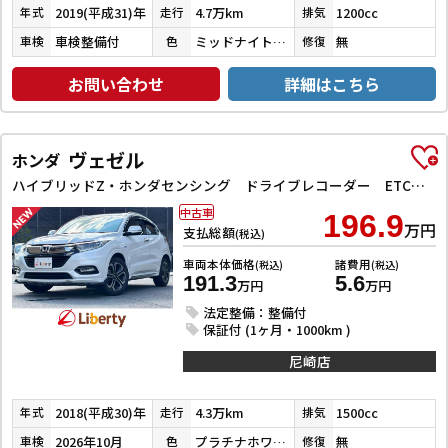
2019(平成31)年
4.7万km
1200cc
年式
走行
排気
車検整備付
ミッドナイトバイオレットメタリック
無
車検
色
修復
お問い合わせ
詳細はこちら
ヴェゼル
ホンダ
ハイブリッドZ・ホンダセンシング ドライブレコーダー ETC バックカメラ オートクルーズコントロール レーンアシスト 衝突被害軽減システム ナビ TV オートライト LEDヘッドランプ アルミホイール スマートキー 電動格納ミラー
中古車
196.9
万円
支払総額
(税込)
車両本体価格
諸費用
(税込)
(税込)
191.3
5.6
万円
万円
法定整備：整備付
保証付 (1ヶ月・1000km )
尼崎店
2018(平成30)年
4.3万km
1500cc
年式
走行
排気
2026年10月
プラチナホワイトパール
無
車検
色
修復