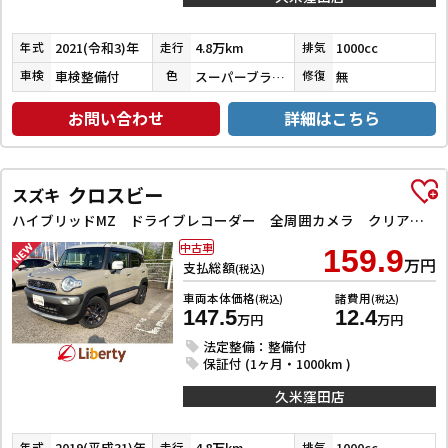
2021(令和3)年
4.8万km
1000cc
年式
走行
排気
車検整備付
スーパーブラックＰ／ピュアホワイトＰ／バーニングレッドパール
無
車検
色
修復
お問い合わせ
詳細はこちら
クロスビー
スズキ
ハイブリッドMZ ドライブレコーダー 全周囲カメラ クリアランスソナー オートクルーズコントロール 衝突被害軽減システム ナビ TV LEDヘッドランプ アルミホイール スマートキー 電動格納ミラー シートヒーター
中古車
159.9
万円
支払総額
(税込)
車両本体価格
諸費用
(税込)
(税込)
147.5
12.4
万円
万円
法定整備：整備付
保証付 (1ヶ月・1000km )
久米窪田店
2019(平成31)年
4.8万km
1000cc
年式
走行
排気