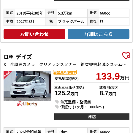
2018(平成30)年
5.3万km
660cc
年式
走行
排気
2027年3月
ブラックパール
無
車検
色
修復
お問い合わせ
詳細はこちら
デイズ
日産
X 全周囲カメラ クリアランスソナー 衝突被害軽減システム オートライト スマートキー アイドリングストップ 電動格納ミラー ベンチシート CVT 盗難防止システム ABS ESC CD アルミホイール
届出済未使用車
133.9
万円
支払総額
(税込)
車両本体価格
諸費用
(税込)
(税込)
125.2
8.7
万円
万円
法定整備：整備無
保証付 (1ヶ月・1000km )
津店
2026(令和8)年
17km
660cc
年式
走行
排気