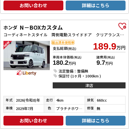
お問い合わせ
詳細はこちら
N－BOXカスタム
ホンダ
コーディネートスタイル 両側電動スライドドア クリアランスソナー オートクルーズコントロール レーンアシスト オートライト スマートキー アイドリングストップ 電動格納ミラー ベンチシート CVT ESC
届出済未使用車
189.9
万円
支払総額
(税込)
車両本体価格
諸費用
(税込)
(税込)
180.2
9.7
万円
万円
法定整備：整備無
保証付 (1ヶ月・1000km )
津店
2026(令和8)年
4km
660cc
年式
走行
排気
2029年7月
プラチナホワイトパール
無
車検
色
修復
お問い合わせ
詳細はこちら