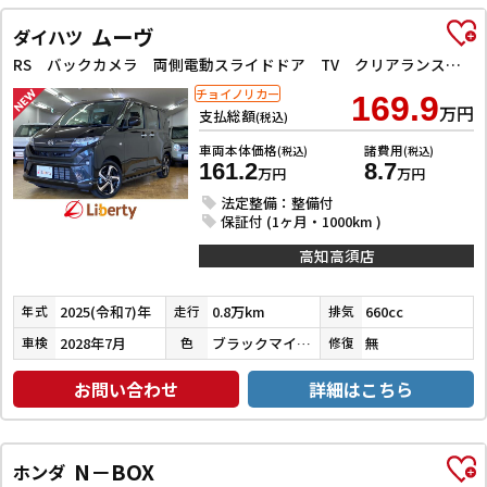
ムーヴ
ダイハツ
RS バックカメラ 両側電動スライドドア TV クリアランスソナー オートクルーズコントロール 衝突被害軽減システム オートライト LEDヘッドランプ スマートキー アイドリングストップ 電動格納ミラー
チョイノリカー
169.9
万円
支払総額
(税込)
車両本体価格
諸費用
(税込)
(税込)
161.2
8.7
万円
万円
法定整備：整備付
保証付 (1ヶ月・1000km )
高知高須店
2025(令和7)年
0.8万km
660cc
年式
走行
排気
2028年7月
ブラックマイカメタリック
無
車検
色
修復
お問い合わせ
詳細はこちら
N－BOX
ホンダ