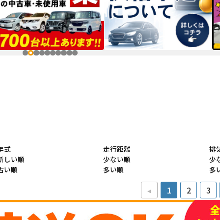
年式
走行距離
排
新しい順
少ない順
少
古い順
多い順
多
◂
1
2
3