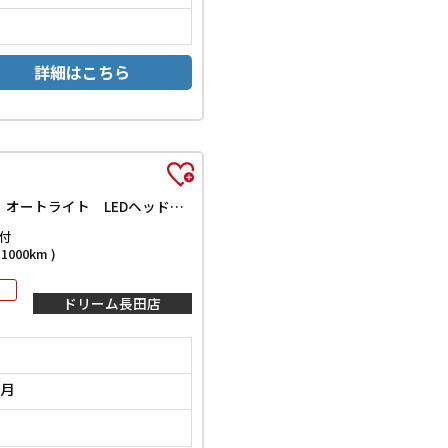
詳細はこちら
G クエロ ETC バックカメラ ナビ TV レーンアシスト 衝突被害軽減システム 両側電動スライドドア オートマチックハイビーム オートライト LEDヘッドランプ スマートキー アイドリングストップ
付
000km )
ドリーム長田店
2月