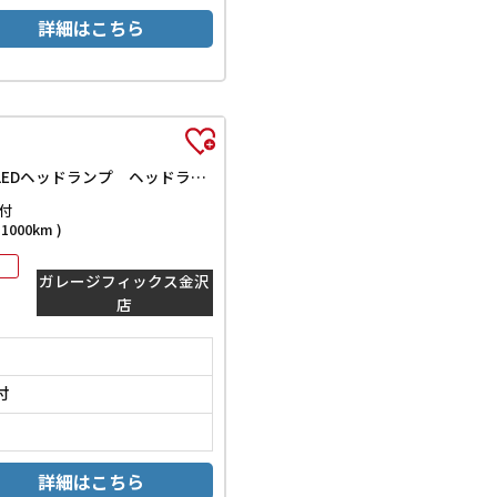
詳細はこちら
G 4WD ドライブレコーダー ETC バックカメラ TV クリアランスソナー レーンアシスト 衝突被害軽減システム オートライト LEDヘッドランプ ヘッドライトウォッシャー スマートキー
付
000km )
ガレージフィックス金沢
店
付
詳細はこちら