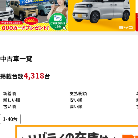
中古車一覧
4,318
掲載台数
台
新着順
支払総額
新しい順
安い順
古い順
高い順
1-40台