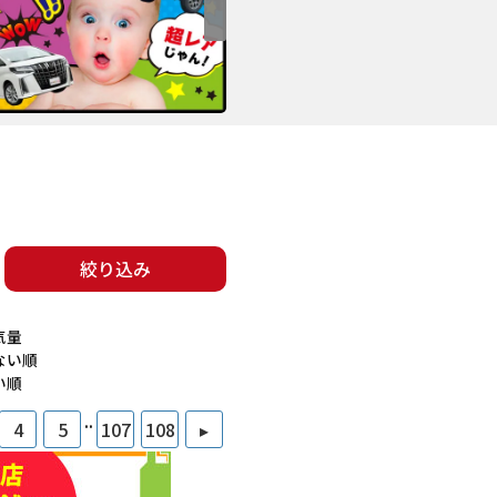
絞り込み
気量
ない順
い順
..
4
5
107
108
▸