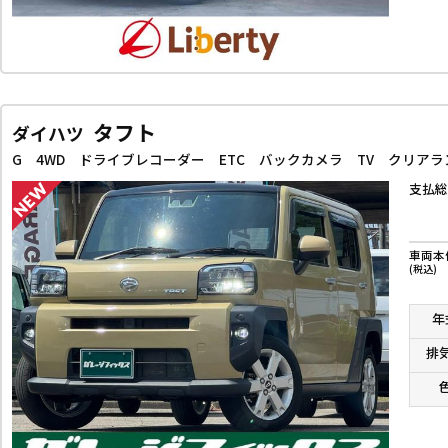
タフト
ダイハツ
支払総
車両本
(税込)
年
排