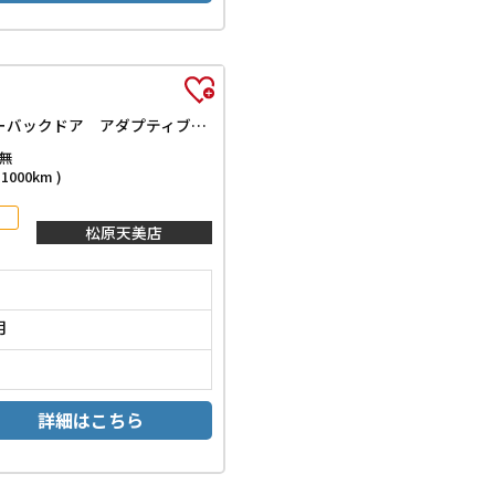
e：HEVスパーダ 登録済未使用車 禁煙車 HondaSENSING 両側自動ドア アダプティブクルーズコントロール 電子パーキング パワーバックドア アダプティブクルーズコントロール ブラインドスポットモニター
無
000km )
松原天美店
月
詳細はこちら