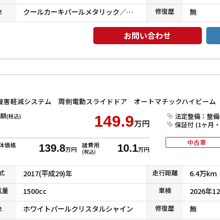
色
クールカーキパールメタリック／ガンメタリック
修復
歴
無
お問い合わせ
額
法定整備：整備
(税込)
149.9
万円
保証付 (1ヶ月・1
中古車
体価格
諸費用
139.8
10.1
万円
万円
(税込)
式
2017(平成29)年
走行
距離
6.4万km
気
量
1500cc
車検
2026年1
色
ホワイトパールクリスタルシャイン
修復
歴
無