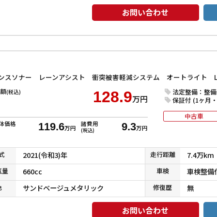
お問い合わせ
額
法定整備：整備
(税込)
128.9
万円
保証付 (1ヶ月・1
中古車
体価格
諸費用
119.6
9.3
万円
万円
(税込)
式
2021(令和3)年
走行
距離
7.4万km
気
量
660cc
車検
車検整備
色
サンドベージュメタリック
修復
歴
無
お問い合わせ