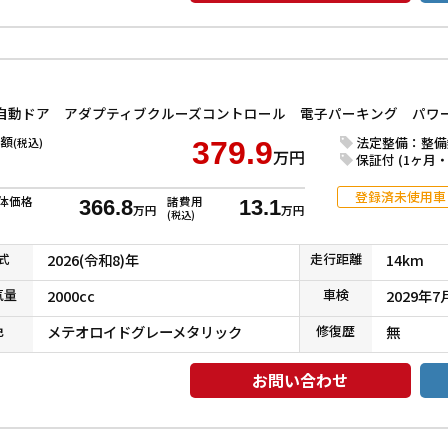
額
法定整備：整備
(税込)
379.9
万円
保証付 (1ヶ月・1
登録済未使用車
体価格
諸費用
366.8
13.1
万円
万円
(税込)
式
2026(令和8)年
走行
距離
14km
気
量
2000cc
車検
2029年7
色
メテオロイドグレーメタリック
修復
歴
無
お問い合わせ