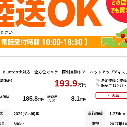
額
法定整備：整備
(税込)
193.9
万円
保証付 (1ヶ月・1
中古車
体価格
諸費用
185.8
8.1
万円
万円
(税込)
式
2024(令和6)年
走行
距離
1.2万km
気
量
660cc
車検
2027年1