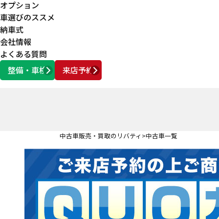
オプション
車選びのススメ
納車式
会社情報
よくある質問
整備・車検
来店予約
営業時間
AM10:00 ～ PM6:00
中古車販売・買取のリバティ
中古車一覧