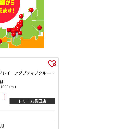
ハイブリッドXZ スズキセーフティサポート 純正9インチナビ TV Bluetooth対応 全方位カメラ 両側自動ドア ヘッドアップディスプレイ アダプティブクルーズコントロール ステアリングヒーター LEDヘッドライ
付
000km )
ドリーム長田店
0月