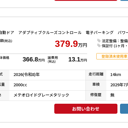
額
法定整備：整備
(税込)
379.9
万円
保証付 (1ヶ月・1
登録済未使用車
体価格
諸費用
366.8
13.1
万円
万円
(税込)
式
2026(令和8)年
走行
距離
14km
気
量
2000cc
車検
2029年7
色
メテオロイドグレーメタリック
修復
歴
無
お問い合わせ