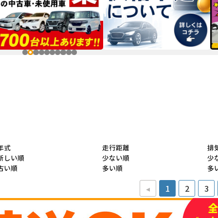
年式
走行距離
排
新しい順
少ない順
少
古い順
多い順
多
◂
1
2
3