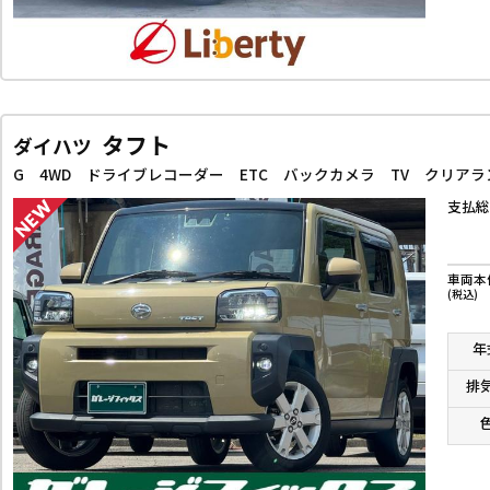
タフト
ダイハツ
支払総
車両本
(税込)
年
排