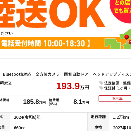
額
法定整備：整備
(税込)
193.9
万円
保証付 (1ヶ月・1
中古車
体価格
諸費用
185.8
8.1
万円
万円
(税込)
式
2024(令和6)年
走行
距離
1.2万km
気
量
660cc
車検
2027年1