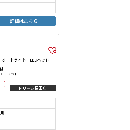
詳細はこちら
G クエロ ETC バックカメラ ナビ TV レーンアシスト 衝突被害軽減システム 両側電動スライドドア オートマチックハイビーム オートライト LEDヘッドランプ スマートキー アイドリングストップ
付
000km )
ドリーム長田店
2月