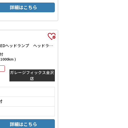
詳細はこちら
G 4WD ドライブレコーダー ETC バックカメラ TV クリアランスソナー レーンアシスト 衝突被害軽減システム オートライト LEDヘッドランプ ヘッドライトウォッシャー スマートキー
付
000km )
ガレージフィックス金沢
店
付
詳細はこちら