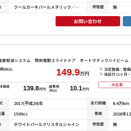
色
クールカーキパールメタリック／ガンメタリック
修復
歴
無
お問い合わせ
額
法定整備：整備
(税込)
149.9
万円
保証付 (1ヶ月・1
中古車
体価格
諸費用
139.8
10.1
万円
万円
(税込)
式
2017(平成29)年
走行
距離
6.4万km
気
量
1500cc
車検
2026年1
色
ホワイトパールクリスタルシャイン
修復
歴
無