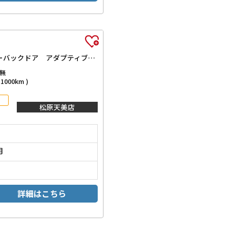
e：HEVスパーダ 登録済未使用車 禁煙車 HondaSENSING 両側自動ドア アダプティブクルーズコントロール 電子パーキング パワーバックドア アダプティブクルーズコントロール ブラインドスポットモニター
無
000km )
松原天美店
月
詳細はこちら