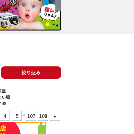
絞り込み
気量
ない順
い順
..
4
5
107
108
▸