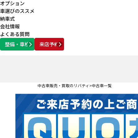
オプション
車選びのススメ
納車式
会社情報
よくある質問
整備・車検
来店予約
営業時間
AM10:00 ～ PM6:00
中古車販売・買取のリバティ
中古車一覧