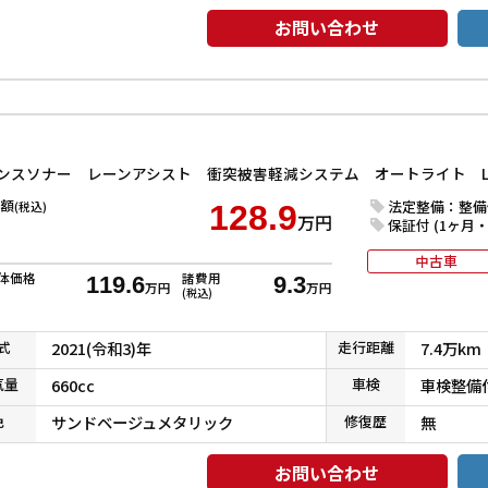
お問い合わせ
額
法定整備：整備
(税込)
128.9
万円
保証付 (1ヶ月・1
中古車
体価格
諸費用
119.6
9.3
万円
万円
(税込)
式
2021(令和3)年
走行
距離
7.4万km
気
量
660cc
車検
車検整備
色
サンドベージュメタリック
修復
歴
無
お問い合わせ