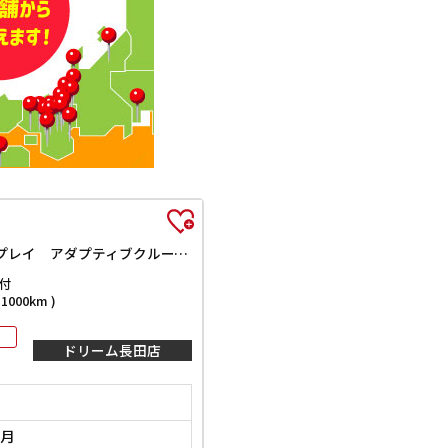
ハイブリッドXZ スズキセーフティサポート 純正9インチナビ TV Bluetooth対応 全方位カメラ 両側自動ドア ヘッドアップディスプレイ アダプティブクルーズコントロール ステアリングヒーター LEDヘッドライ
付
000km )
ドリーム長田店
0月