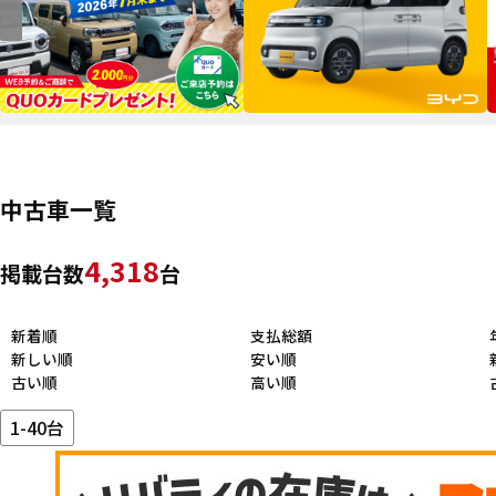
中古車一覧
4,318
掲載台数
台
新着順
支払総額
新しい順
安い順
古い順
高い順
1-40台