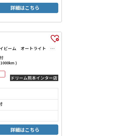
詳細はこちら
カスタムRS トップエディションSAIII 純正ナビ ETC 全周囲カメラ 両側電動スライドドア 衝突被害軽減システム オートマチックハイビーム オートライト スマートキー アイドリングストップ 電動格納ミラー シートヒーター CVT
付
000km )
ドリーム熊本インター店
付
詳細はこちら