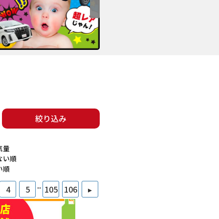
絞り込み
気量
ない順
い順
..
4
5
105
106
▸