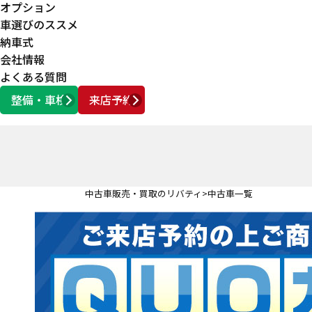
オプション
車選びのススメ
納車式
会社情報
よくある質問
整備・車検
来店予約
営業時間
AM10:00 ～ PM6:00
中古車販売・買取のリバティ
中古車一覧