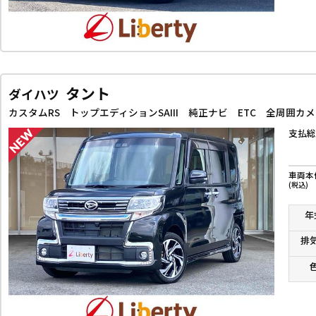
タント
ダイハツ
支払総
車両本
(税込)
年
排