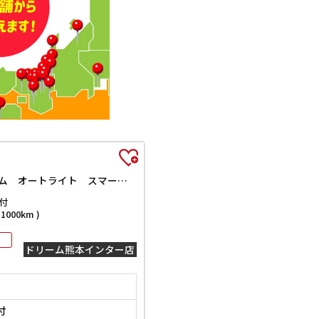
ハイブリッドXS ナビ 両側電動スライドドア クリアランスソナー オートクルーズコントロール レーンアシスト 衝突被害軽減システム オートライト スマートキー アイドリングストップ 電動格納ミラー ベンチシート CVT
付
000km )
ドリーム熊本インター店
付