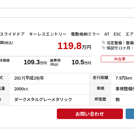
側スライドドア キーレスエントリー 電動格納ミラー AT ESC エ
額
法定整備：整備
(税込)
119.8
万円
保証付 (1ヶ月・1
中古車
体価格
諸費用
109.3
10.5
万円
万円
(税込)
式
2017(平成29)年
走行
距離
7.9万km
気
量
2000cc
車検
車検整備
色
ダークメタルグレーメタリック
修復
歴
無
お問い合わせ