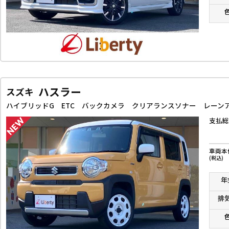
ハスラー
スズキ
支払総
車両本
(税込)
年
排