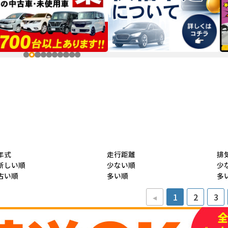
年式
走行距離
排
新しい順
少ない順
少
古い順
多い順
多
◂
1
2
3