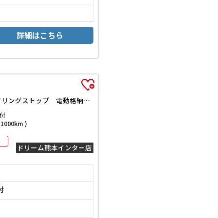
詳細はこちら
ハイブリッドG ETC バックカメラ クリアランスソナー レーンアシスト 衝突被害軽減システム オートライト スマートキー アイドリングストップ 電動格納ミラー シートヒーター CVT ESC
付
000km )
ドリーム熊本インター店
付