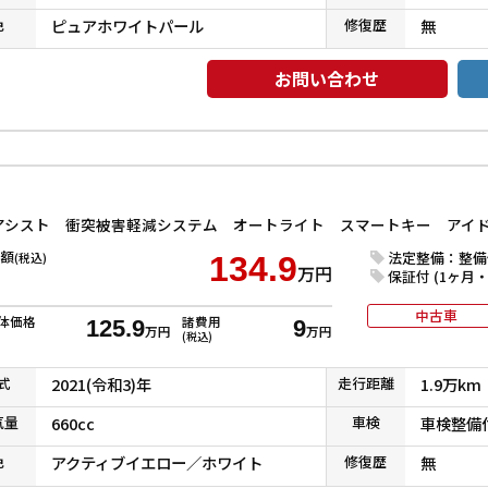
色
ピュアホワイトパール
修復
歴
無
お問い合わせ
額
法定整備：整備
(税込)
134.9
万円
保証付 (1ヶ月・1
中古車
体価格
諸費用
125.9
9
万円
万円
(税込)
式
2021(令和3)年
走行
距離
1.9万km
気
量
660cc
車検
車検整備
色
アクティブイエロー／ホワイト
修復
歴
無