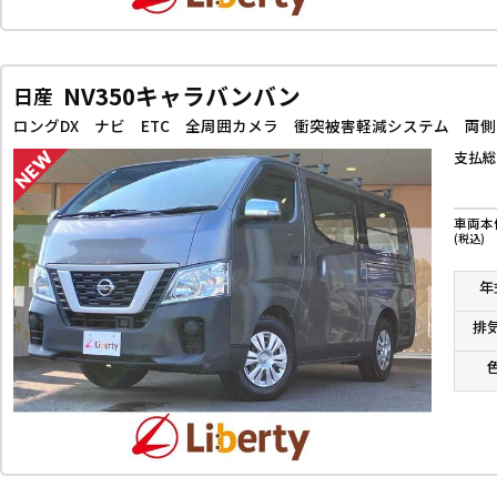
NV350キャラバンバン
日産
ロングDX ナビ ETC 全周囲カメラ 衝突被害軽減システム 両
支払総
車両本
(税込)
年
排