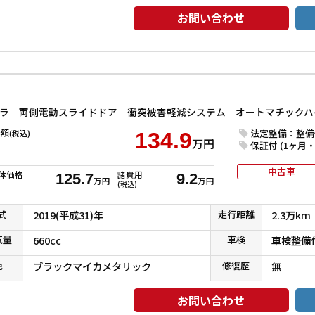
お問い合わせ
額
法定整備：整備
(税込)
134.9
万円
保証付 (1ヶ月・1
中古車
体価格
諸費用
125.7
9.2
万円
万円
(税込)
式
2019(平成31)年
走行
距離
2.3万km
気
量
660cc
車検
車検整備
色
ブラックマイカメタリック
修復
歴
無
お問い合わせ