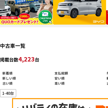
中古車一覧
4,223
掲載台数
台
新着順
支払総額
新しい順
安い順
古い順
高い順
1-40台