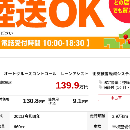
額
法定整備：整備
(税込)
139.9
万円
保証付 (1ヶ月・1
中古車
体価格
諸費用
130.8
9.1
万円
万円
(税込)
式
2021(令和3)年
走行
距離
2.9万km
気
量
660cc
車検
車検整備