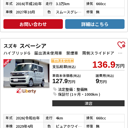
2016(平成28)年
3.3万km
660cc
年式
走行
排気
2027年10月
スムースグレーマイカメタリック
無
車検
色
修復
お問い合わせ
詳細はこちら
スペーシア
スズキ
ハイブリッドG 届出済未使用車 禁煙車 両側スライドドア クリアランスソナー レーンアシスト 衝突被害軽減システム オートライト LEDヘッドランプ スマートキー アイドリングストップ 盗難防止システム
届出済未使用車
136.9
万円
支払総額
(税込)
車両本体価格
諸費用
(税込)
(税込)
127.9
9
万円
万円
法定整備：整備無
保証付 (1ヶ月・1000km )
津店
2026(令和8)年
4km
660cc
年式
走行
排気
2029年4月
ピュアホワイトパール
無
車検
色
修復