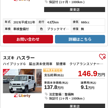
保証付 (1ヶ月・1000km )
栗東店
2019(平成31)年
4.8万km
660cc
年式
走行
排気
車検整備付
ブラックマイカメタリック／スムースグレーマイカメタリック
無
車検
色
修復
お問い合わせ
詳細はこちら
ハスラー
スズキ
ハイブリッドG 届出済未使用車 禁煙車 クリアランスソナー オートクルーズコントロール レーンアシスト 衝突被害軽減システム オートライト スマートキー アイドリングストップ 電動格納ミラー シートヒーター
届出済未使用車
146.9
万円
支払総額
(税込)
車両本体価格
諸費用
(税込)
(税込)
137.8
9.1
万円
万円
法定整備：整備無
保証付 (1ヶ月・1000km )
栗東店