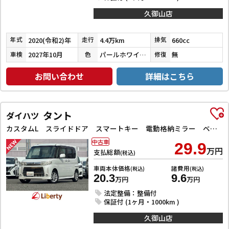
久御山店
2020(令和2)年
4.4万km
660cc
年式
走行
排気
2027年10月
パールホワイトⅢ
無
車検
色
修復
お問い合わせ
詳細はこちら
タント
ダイハツ
カスタムL スライドドア スマートキー 電動格納ミラー ベンチシート CVT CD アルミホイール オートエアコン パワーウィンドウ
中古車
29.9
万円
支払総額
(税込)
車両本体価格
諸費用
(税込)
(税込)
20.3
9.6
万円
万円
法定整備：整備付
保証付 (1ヶ月・1000km )
久御山店