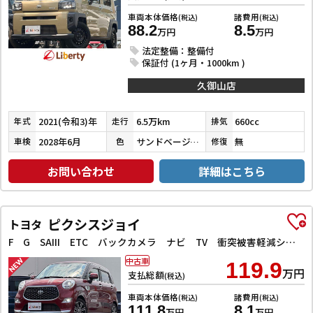
車両本体価格
諸費用
(税込)
(税込)
88.2
8.5
万円
万円
法定整備：整備付
保証付 (1ヶ月・1000km )
久御山店
2021(令和3)年
6.5万km
660cc
年式
走行
排気
2028年6月
サンドベージュメタリック
無
車検
色
修復
お問い合わせ
詳細はこちら
ピクシスジョイ
トヨタ
F G SAIII ETC バックカメラ ナビ TV 衝突被害軽減システム オートマチックハイビーム オートライト スマートキー アイドリングストップ 電動格納ミラー CVT ABS ESC
中古車
119.9
万円
支払総額
(税込)
車両本体価格
諸費用
(税込)
(税込)
111.8
8.1
万円
万円