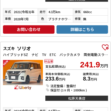
2021(令和3)年
4.3万km
660cc
年式
走行
排気
2028年7月
プラチナホワイトパール
無
車検
色
修復
お問い合わせ
詳細はこちら
ソリオ
スズキ
ハイブリッドSZ ナビ TV ETC バックカメラ 両側電動スライドドア クリアランスソナー オートクルーズコントロール レーンアシスト 衝突被害軽減システム アルミホイール オートライト
中古車
241.9
万円
支払総額
(税込)
車両本体価格
諸費用
(税込)
(税込)
233.6
8.3
万円
万円
法定整備：整備付
保証付 (1ヶ月・1000km )
松原天美店
2024(令和6)年
0.6万km
1200cc
年式
走行
排気