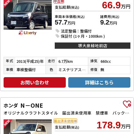
中古車
66.9
万円
支払総額
(税込)
車両本体価格
諸費用
(税込)
(税込)
57.7
9.2
万円
万円
法定整備：整備付
保証付 (1ヶ月・1000km )
堺大泉緑地前店
2013(平成25)年
6.7万km
660cc
年式
走行
排気
車検整備付
ミステリアスバイオレットパール
無
車検
色
修復
お問い合わせ
詳細はこちら
N－ONE
ホンダ
オリジナルクラフトスタイル 届出済未使用車 禁煙車 バックカメラ クリアランスソナー オートクルーズコントロール レーンアシスト オートライト スマートキー アイドリングストップ シートヒーター チップアップシート
届出済未使用車
178.9
万円
支払総額
(税込)