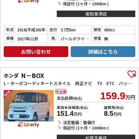
保証付 (1ヶ月・1000km )
高知高須店
2018(平成30)年
3.7万km
660cc
年式
走行
排気
2027年11月
パールホワイトⅢ
無
車検
色
修復
お問い合わせ
詳細はこちら
N－BOX
ホンダ
L・ターボコーディネートスタイル 純正ナビ TV ETC バックカメラ 両側電動スライドドア クリアランスソナー オートクルーズコントロール レーンアシスト 衝突被害軽減システム オートライト スマートキー アイドリングストップ
中古車
159.9
万円
支払総額
(税込)
車両本体価格
諸費用
(税込)
(税込)
151.4
8.5
万円
万円
法定整備：整備付
保証付 (1ヶ月・1000km )
松原天美店