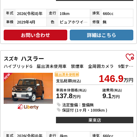
2026(令和8)年
10km
660cc
年式
走行
排気
2029年4月
ピュアホワイトパール
無
車検
色
修復
お問い合わせ
詳細はこちら
ハスラー
スズキ
ハイブリッドG 届出済未使用車 禁煙車 全周囲カメラ 9型ナビ TV クリアランスソナー オートクルーズコントロール レーンアシスト 衝突被害軽減システム アイドリングストップ 電動格納ミラー シートヒーター CVT
届出済未使用車
146.9
万円
支払総額
(税込)
車両本体価格
諸費用
(税込)
(税込)
137.8
9.1
万円
万円
法定整備：整備無
保証付 (1ヶ月・1000km )
栗東店
2026(令和8)年
8km
660cc
年式
走行
排気