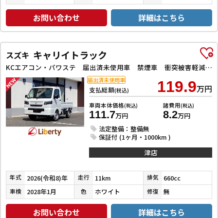
お問い合わせ
詳細はこちら
キャリイトラック
スズキ
KCエアコン・パワステ 届出済未使用車 禁煙車 衝突被害軽減システム クリアランスソナー レーンアシスト アイドリングストップ オートライト ESC エアコン パワーウィンドウ 運転席エアバッグ 助手席エアバッグ
届出済未使用車
119.9
万円
支払総額
(税込)
車両本体価格
諸費用
(税込)
(税込)
111.7
8.2
万円
万円
法定整備：整備無
保証付 (1ヶ月・1000km )
津店
2026(令和8)年
11km
660cc
年式
走行
排気
2028年1月
ホワイト
無
車検
色
修復
お問い合わせ
詳細はこちら