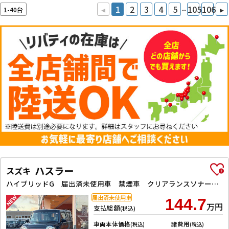
..
◂
1
2
3
4
5
105
106
▸
1-40台
ハスラー
スズキ
ハイブリッドG 届出済未使用車 禁煙車 クリアランスソナー オートクルーズコントロール レーンアシスト 衝突被害軽減システム オートライト スマートキー アイドリングストップ 電動格納ミラー シートヒーター
届出済未使用車
144.7
万円
支払総額
(税込)
車両本体価格
諸費用
(税込)
(税込)