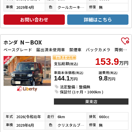
2029年4月
クールカーキパールメタリック／ソフトベージュメタリック
無
車検
色
修復
お問い合わせ
詳細はこちら
N－BOX
ホンダ
ベースグレード 届出済未使用車 禁煙車 バックカメラ 両側スライド・片側電動 クリアランスソナー オートクルーズコントロール レーンアシスト オートライト スマートキー アイドリングストップ シートヒーター
届出済未使用車
153.9
万円
支払総額
(税込)
車両本体価格
諸費用
(税込)
(税込)
144.1
9.8
万円
万円
法定整備：整備無
保証付 (1ヶ月・1000km )
栗東店
2026(令和8)年
6km
660cc
年式
走行
排気
2029年6月
クリスタルブラックパール
無
車検
色
修復