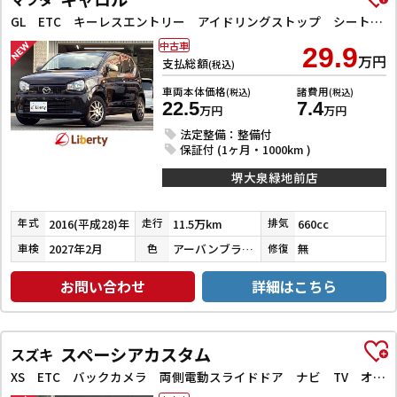
GL ETC キーレスエントリー アイドリングストップ シートヒーター CVT ESC CD アルミホイール エアコン パワーウィンドウ
中古車
29.9
万円
支払総額
(税込)
車両本体価格
諸費用
(税込)
(税込)
22.5
7.4
万円
万円
法定整備：整備付
保証付 (1ヶ月・1000km )
堺大泉緑地前店
2016(平成28)年
11.5万km
660cc
年式
走行
排気
2027年2月
アーバンブラウンパールメタリック
無
車検
色
修復
お問い合わせ
詳細はこちら
スペーシアカスタム
スズキ
XS ETC バックカメラ 両側電動スライドドア ナビ TV オートライト スマートキー アイドリングストップ 電動格納ミラー ベンチシート CVT CD DVD再生 Bluetooth