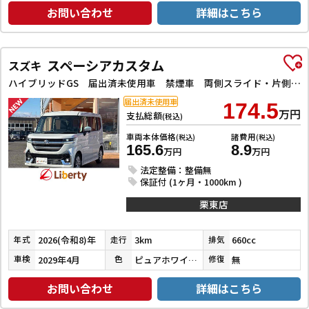
お問い合わせ
詳細はこちら
スペーシアカスタム
スズキ
ハイブリッドGS 届出済未使用車 禁煙車 両側スライド・片側電動 クリアランスソナー オートクルーズコントロール レーンアシスト スマートキー アイドリングストップ 電動格納ミラー シートヒーター ベンチシート
届出済未使用車
174.5
万円
支払総額
(税込)
車両本体価格
諸費用
(税込)
(税込)
165.6
8.9
万円
万円
法定整備：整備無
保証付 (1ヶ月・1000km )
栗東店
2026(令和8)年
3km
660cc
年式
走行
排気
2029年4月
ピュアホワイトパール
無
車検
色
修復
お問い合わせ
詳細はこちら