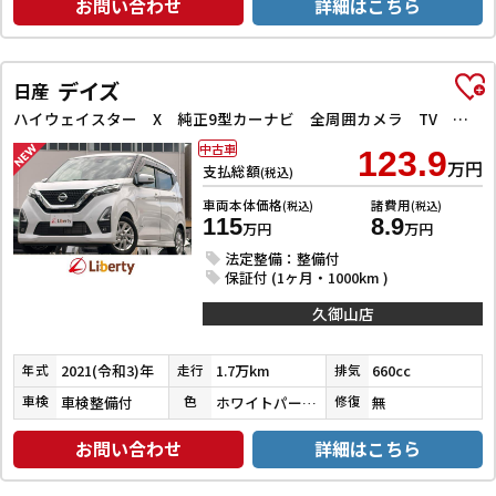
お問い合わせ
詳細はこちら
デイズ
日産
ハイウェイスター X 純正9型カーナビ 全周囲カメラ TV クリアランスソナー 衝突被害軽減システム オートライト LEDヘッドランプ スマートキー アイドリングストップ 電動格納ミラー シートヒーター ベンチシート
中古車
123.9
万円
支払総額
(税込)
車両本体価格
諸費用
(税込)
(税込)
115
8.9
万円
万円
法定整備：整備付
保証付 (1ヶ月・1000km )
久御山店
2021(令和3)年
1.7万km
660cc
年式
走行
排気
車検整備付
ホワイトパール３コートパール
無
車検
色
修復
お問い合わせ
詳細はこちら