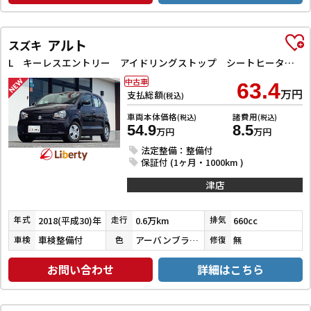
アルト
スズキ
L キーレスエントリー アイドリングストップ シートヒーター CVT ABS ESC CD マニュアルエアコン パワーステアリング
中古車
63.4
万円
支払総額
(税込)
車両本体価格
諸費用
(税込)
(税込)
54.9
8.5
万円
万円
法定整備：整備付
保証付 (1ヶ月・1000km )
津店
2018(平成30)年
0.6万km
660cc
年式
走行
排気
車検整備付
アーバンブラウンパールメタリック
無
車検
色
修復
お問い合わせ
詳細はこちら