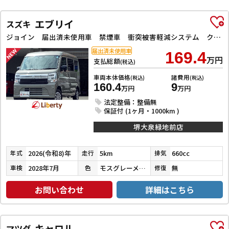
エブリイ
スズキ
ジョイン 届出済未使用車 禁煙車 衝突被害軽減システム クリアランスソナー レーンアシスト 両側スライドドア スマートキー アイドリングストップ 電動格納ミラー シートヒーター オートライト ESC エアコン
届出済未使用車
169.4
万円
支払総額
(税込)
車両本体価格
諸費用
(税込)
(税込)
160.4
9
万円
万円
法定整備：整備無
保証付 (1ヶ月・1000km )
堺大泉緑地前店
2026(令和8)年
5km
660cc
年式
走行
排気
2028年7月
モスグレーメタリック
無
車検
色
修復
お問い合わせ
詳細はこちら
キャロル
マツダ