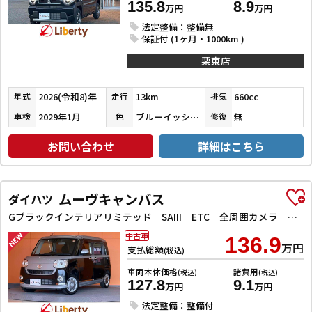
135.8
8.9
万円
万円
法定整備：整備無
保証付 (1ヶ月・1000km )
栗東店
2026(令和8)年
13km
660cc
年式
走行
排気
2029年1月
ブルーイッシュブラックパール３
無
車検
色
修復
お問い合わせ
詳細はこちら
ムーヴキャンバス
ダイハツ
Gブラックインテリアリミテッド SAIII ETC 全周囲カメラ 両側電動スライドドア TV 衝突被害軽減システム オートマチックハイビーム オートライト スマートキー アイドリングストップ 電動格納ミラー ベンチシート
中古車
136.9
万円
支払総額
(税込)
車両本体価格
諸費用
(税込)
(税込)
127.8
9.1
万円
万円
法定整備：整備付