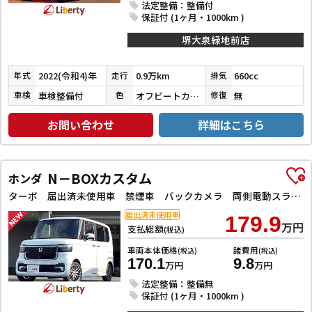
法定整備：整備付
保証付 (1ヶ月・1000km )
堺大泉緑地前店
2022(令和4)年
0.9万km
660cc
年式
走行
排気
車検整備付
オフビートカーキメタリック
無
車検
色
修復
お問い合わせ
詳細はこちら
N－BOXカスタム
ホンダ
ターボ 届出済未使用車 禁煙車 バックカメラ 両側電動スライドドア クリアランスソナー オートクルーズコントロール レーンアシスト オートライト アイドリングストップ 電動格納ミラー シートヒーター
届出済未使用車
179.9
万円
支払総額
(税込)
車両本体価格
諸費用
(税込)
(税込)
170.1
9.8
万円
万円
法定整備：整備無
保証付 (1ヶ月・1000km )