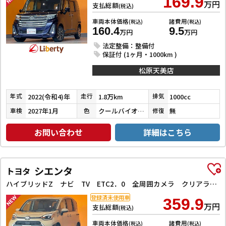
169.9
万円
支払総額
(税込)
車両本体価格
諸費用
(税込)
(税込)
160.4
9.5
万円
万円
法定整備：整備付
保証付 (1ヶ月・1000km )
松原天美店
2022(令和4)年
1.8万km
1000cc
年式
走行
排気
2027年1月
クールバイオレットクリスタルシャイン
無
車検
色
修復
お問い合わせ
詳細はこちら
シエンタ
トヨタ
ハイブリッドZ ナビ TV ETC2．0 全周囲カメラ クリアランスソナー オートクルーズコントロール レーンアシスト パークアシスト 衝突被害軽減システム 両側電動スライドドア オートマチックハイビーム
登録済未使用車
359.9
万円
支払総額
(税込)
車両本体価格
諸費用
(税込)
(税込)