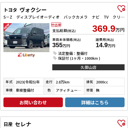
ヴォクシー
トヨタ
S－Z ディスプレイオーディオ バックカメラ ナビ TV クリアランスソナー オートクルーズコントロール レーンアシスト 衝突被害軽減システム 両側電動スライドドア オートマチックハイビーム オートライト
中古車
369.9
万円
支払総額
(税込)
車両本体価格
諸費用
(税込)
(税込)
355
14.9
万円
万円
法定整備：整備付
保証付 (1ヶ月・1000km )
久御山店
2023(令和5)年
2.8万km
2000cc
年式
走行
排気
車検整備付
アティチュードブラックマイカ
無
車検
色
修復
お問い合わせ
詳細はこちら
セレナ
日産