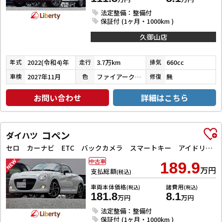
法定整備：整備付
保証付 (1ヶ月・1000km )
久御山店
2022(令和4)年
3.7万km
660cc
年式
走行
排気
2027年11月
ファイアークォーツレッドメタリック
無
車検
色
修復
お問い合わせ
詳細はこちら
コペン
ダイハツ
セロ カーナビ ETC バックカメラ スマートキー アイドリングストップ シートヒーター CVT ABS ESC アルミホイール エアコン パワーステアリング パワーウィンドウ
中古車
189.9
万円
支払総額
(税込)
車両本体価格
諸費用
(税込)
(税込)
181.8
8.1
万円
万円
法定整備：整備付
保証付 (1ヶ月・1000km )