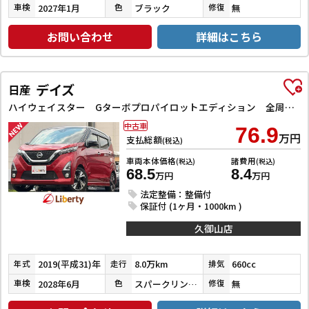
2027年1月
ブラック
無
車検
色
修復
お問い合わせ
詳細はこちら
デイズ
日産
ハイウェイスター Gターボプロパイロットエディション 全周囲カメラ 純正9型ナビ TV クリアランスソナー オートクルーズコントロール オートライト スマートキー アイドリングストップ 電動格納ミラー CVT ABS ESC CD DVD再生
中古車
76.9
万円
支払総額
(税込)
車両本体価格
諸費用
(税込)
(税込)
68.5
8.4
万円
万円
法定整備：整備付
保証付 (1ヶ月・1000km )
久御山店
2019(平成31)年
8.0万km
660cc
年式
走行
排気
2028年6月
スパークリングレッド／ブラック
無
車検
色
修復