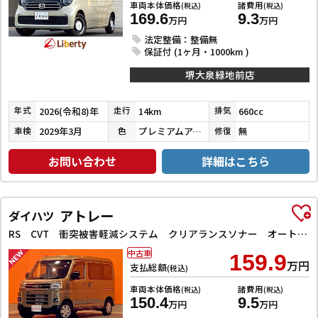
車両本体価格
諸費用
(税込)
(税込)
169.6
9.3
万円
万円
法定整備：整備無
保証付 (1ヶ月・1000km )
堺大泉緑地前店
2026(令和8)年
14km
660cc
年式
走行
排気
2029年3月
プレミアムアイボリーパールⅡ
無
車検
色
修復
お問い合わせ
詳細はこちら
アトレー
ダイハツ
RS CVT 衝突被害軽減システム クリアランスソナー オートクルーズコントロール ナビ TV バックカメラ 両側電動スライドドア スマートキー アイドリングストップ 電動格納ミラー
中古車
159.9
万円
支払総額
(税込)
車両本体価格
諸費用
(税込)
(税込)
150.4
9.5
万円
万円