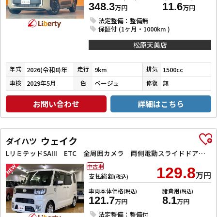
348.3
11.6
万円
万円
法定整備：整備無
保証付 (1ヶ月・1000km )
松原天美店
2026(令和8)年
9km
1500cc
年式
走行
排気
2029年5月
ベージュ
無
車検
色
修復
お問い合わせ
詳細はこちら
ウェイク
ダイハツ
LリミテッドSAIII ETC 全周囲カメラ 両側電動スライドドア ナビ TV クリアランスソナー 衝突被害軽減システム オートマチックハイビーム オートライト LEDヘッドランプ スマートキー アイドリングストップ
中古車
129.8
万円
支払総額
(税込)
車両本体価格
諸費用
(税込)
(税込)
121.7
8.1
万円
万円
法定整備：整備付