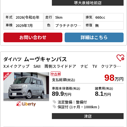
堺大泉緑地前店
2026(令和8)年
5km
660cc
年式
走行
排気
2029年7月
プラチナホワイトパール
無
車検
色
修復
お問い合わせ
詳細はこちら
ムーヴキャンバス
ダイハツ
Xメイクアップ SAII 両側スライドドア ナビ TV クリアランスソナー 衝突被害軽減システム オートライト スマートキー アイドリングストップ 電動格納ミラー ベンチシート CVT ABS ESC CD
中古車
98
万円
支払総額
(税込)
車両本体価格
諸費用
(税込)
(税込)
89.9
8.1
万円
万円
法定整備：整備付
保証付 (1ヶ月・1000km )
津店