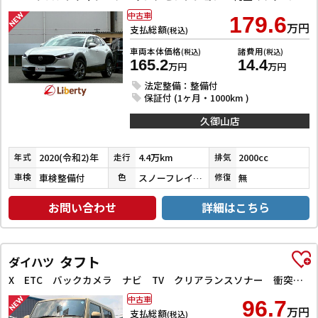
中古車
179.6
万円
支払総額
(税込)
車両本体価格
諸費用
(税込)
(税込)
165.2
14.4
万円
万円
法定整備：整備付
保証付 (1ヶ月・1000km )
久御山店
2020(令和2)年
4.4万km
2000cc
年式
走行
排気
車検整備付
スノーフレイクホワイトパールマイカ
無
車検
色
修復
お問い合わせ
詳細はこちら
タフト
ダイハツ
X ETC バックカメラ ナビ TV クリアランスソナー 衝突被害軽減システム オートライト スマートキー アイドリングストップ 電動格納ミラー スカイフィールトップ ESC CD Bluetooth
中古車
96.7
万円
支払総額
(税込)