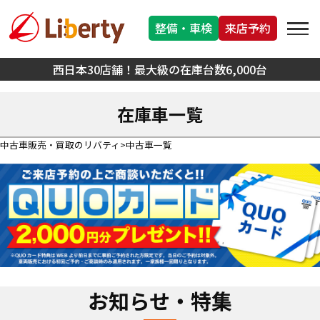
整備・車検
来店予約
西日本30店舗！最大級の在庫台数6,000台
在庫車一覧
中古車販売・買取のリバティ
中古車一覧
お知らせ・特集