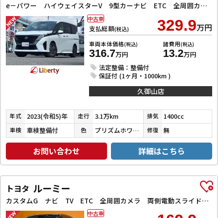
e－パワー ハイウェイスターV 9型カーナビ ETC 全周囲カメラ TV クリアランスソナー オートクルーズコントロール 衝突被害軽減システム 両側電動スライドドア LEDヘッドランプ スマートキー アイドリングストップ
中古車
329.9
万円
支払総額
(税込)
車両本体価格
諸費用
(税込)
(税込)
316.7
13.2
万円
万円
法定整備：整備付
保証付 (1ヶ月・1000km )
久御山店
2023(令和5)年
3.1万km
1400cc
年式
走行
排気
車検整備付
プリズムホワイト
無
車検
色
修復
お問い合わせ
詳細はこちら
ルーミー
トヨタ
カスタムG ナビ TV ETC 全周囲カメラ 両側電動スライドドア クリアランスソナー オートクルーズコントロール 衝突被害軽減システム アルミホイール オートライト LEDヘッドランプ
中古車