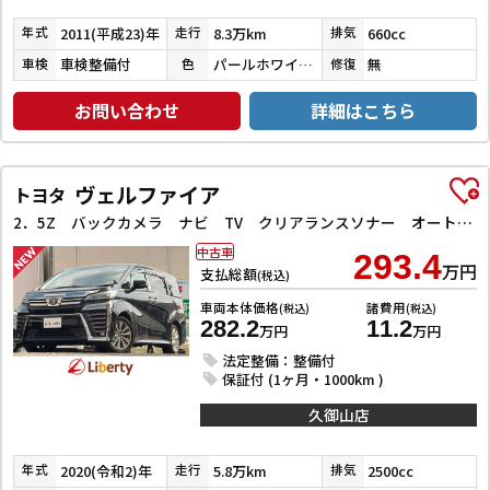
2011(平成23)年
8.3万km
660cc
年式
走行
排気
車検整備付
パールホワイトⅢ
無
車検
色
修復
お問い合わせ
詳細はこちら
ヴェルファイア
トヨタ
2．5Z バックカメラ ナビ TV クリアランスソナー オートクルーズコントロール レーンアシスト 衝突被害軽減システム 両側電動スライドドア オートマチックハイビーム オートライト
中古車
293.4
万円
支払総額
(税込)
車両本体価格
諸費用
(税込)
(税込)
282.2
11.2
万円
万円
法定整備：整備付
保証付 (1ヶ月・1000km )
久御山店
2020(令和2)年
5.8万km
2500cc
年式
走行
排気