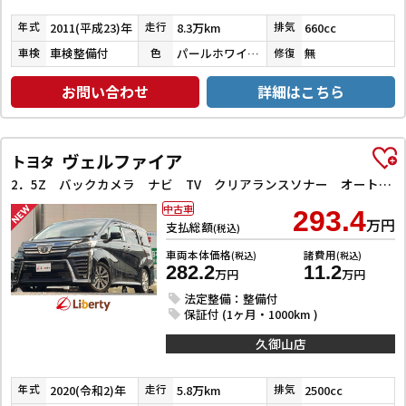
2011(平成23)年
8.3万km
660cc
年式
走行
排気
車検整備付
パールホワイトⅢ
無
車検
色
修復
お問い合わせ
詳細はこちら
ヴェルファイア
トヨタ
2．5Z バックカメラ ナビ TV クリアランスソナー オートクルーズコントロール レーンアシスト 衝突被害軽減システム 両側電動スライドドア オートマチックハイビーム オートライト
中古車
293.4
万円
支払総額
(税込)
車両本体価格
諸費用
(税込)
(税込)
282.2
11.2
万円
万円
法定整備：整備付
保証付 (1ヶ月・1000km )
久御山店
2020(令和2)年
5.8万km
2500cc
年式
走行
排気