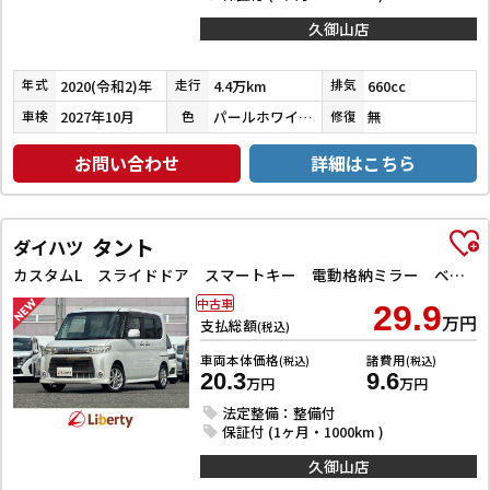
久御山店
2020(令和2)年
4.4万km
660cc
年式
走行
排気
2027年10月
パールホワイトⅢ
無
車検
色
修復
お問い合わせ
詳細はこちら
タント
ダイハツ
カスタムL スライドドア スマートキー 電動格納ミラー ベンチシート CVT CD アルミホイール オートエアコン パワーウィンドウ
中古車
29.9
万円
支払総額
(税込)
車両本体価格
諸費用
(税込)
(税込)
20.3
9.6
万円
万円
法定整備：整備付
保証付 (1ヶ月・1000km )
久御山店