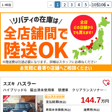
..
◂
1
2
3
4
5
105
106
▸
1-40台
ハスラー
スズキ
ハイブリッドG 届出済未使用車 禁煙車 クリアランスソナー オートクルーズコントロール レーンアシスト 衝突被害軽減システム オートライト スマートキー アイドリングストップ 電動格納ミラー シートヒーター
届出済未使用車
144.7
万円
支払総額
(税込)
車両本体価格
諸費用
(税込)
(税込)