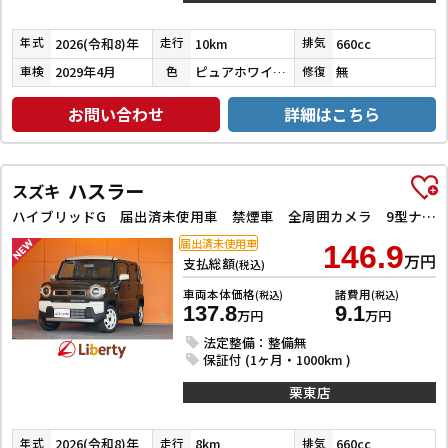
2026(令和8)年
10km
660cc
年式
走行
排気
2029年4月
ピュアホワイトパール
無
車検
色
修復
お問い合わせ
詳細はこちら
ハスラー
スズキ
ハイブリッドG 届出済未使用車 禁煙車 全周囲カメラ 9型ナビ TV クリアランスソナー オートクルーズコントロール レーンアシスト 衝突被害軽減システム アイドリングストップ 電動格納ミラー シートヒーター CVT
届出済未使用車
146.9
万円
支払総額
(税込)
車両本体価格
諸費用
(税込)
(税込)
137.8
9.1
万円
万円
法定整備：整備無
保証付 (1ヶ月・1000km )
栗東店
2026(令和8)年
8km
660cc
年式
走行
排気