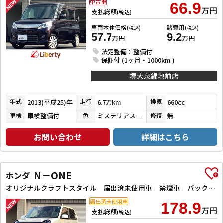
中古車
66.9
万円
支払総額
(税込)
車両本体価格
諸費用
(税込)
(税込)
57.7
9.2
万円
万円
法定整備：整備付
保証付 (1ヶ月・1000km )
堺大泉緑地前店
2013(平成25)年
6.7万km
660cc
年式
走行
排気
車検整備付
ミステリアスバイオレットパール
無
車検
色
修復
お問い合わせ
詳細はこちら
N－ONE
ホンダ
オリジナルクラフトスタイル 届出済未使用車 禁煙車 バックカメラ クリアランスソナー オートクルーズコントロール レーンアシスト オートライト スマートキー アイドリングストップ シートヒーター チップアップシート
届出済未使用車
178.9
万円
支払総額
(税込)