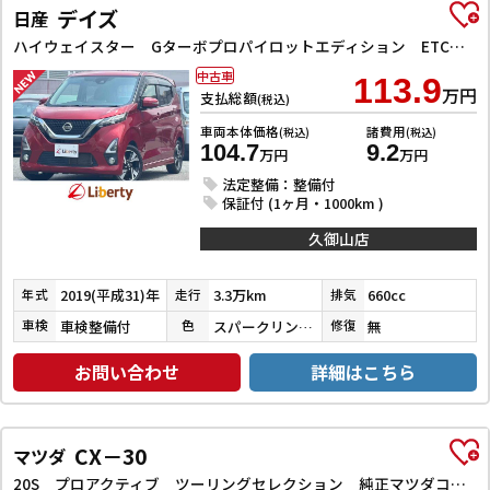
デイズ
日産
ハイウェイスター Gターボプロパイロットエディション ETC 全周囲カメラ ナビ TV クリアランスソナー オートクルーズコントロール スマートキー アイドリングストップ ベンチシート CVT アルミホイール
中古車
113.9
万円
支払総額
(税込)
車両本体価格
諸費用
(税込)
(税込)
104.7
9.2
万円
万円
法定整備：整備付
保証付 (1ヶ月・1000km )
久御山店
2019(平成31)年
3.3万km
660cc
年式
走行
排気
車検整備付
スパークリングレッドメタリック
無
車検
色
修復
お問い合わせ
詳細はこちら
CX－30
マツダ
20S プロアクティブ ツーリングセレクション 純正マツダコネクトナビゲーション ETC バックカメラ クリアランスソナー オートクルーズコントロール パワーシート 衝突被害軽減システム LEDヘッドランプ 電動リアゲート アルミホイール