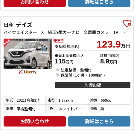
お問い合わせ
詳細はこちら
デイズ
日産
ハイウェイスター X 純正9型カーナビ 全周囲カメラ TV クリアランスソナー 衝突被害軽減システム オートライト LEDヘッドランプ スマートキー アイドリングストップ 電動格納ミラー シートヒーター ベンチシート
中古車
123.9
万円
支払総額
(税込)
車両本体価格
諸費用
(税込)
(税込)
115
8.9
万円
万円
法定整備：整備付
保証付 (1ヶ月・1000km )
久御山店
2021(令和3)年
1.7万km
660cc
年式
走行
排気
車検整備付
ホワイトパール３コートパール
無
車検
色
修復
お問い合わせ
詳細はこちら