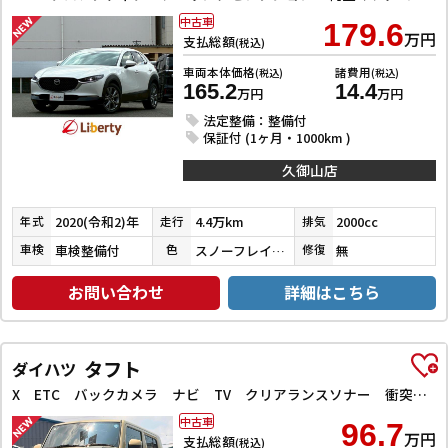
中古車
179.6
万円
支払総額
(税込)
車両本体価格
諸費用
(税込)
(税込)
165.2
14.4
万円
万円
法定整備：整備付
保証付 (1ヶ月・1000km )
久御山店
2020(令和2)年
4.4万km
2000cc
年式
走行
排気
車検整備付
スノーフレイクホワイトパールマイカ
無
車検
色
修復
お問い合わせ
詳細はこちら
タフト
ダイハツ
X ETC バックカメラ ナビ TV クリアランスソナー 衝突被害軽減システム オートライト スマートキー アイドリングストップ 電動格納ミラー スカイフィールトップ ESC CD Bluetooth
中古車
96.7
万円
支払総額
(税込)