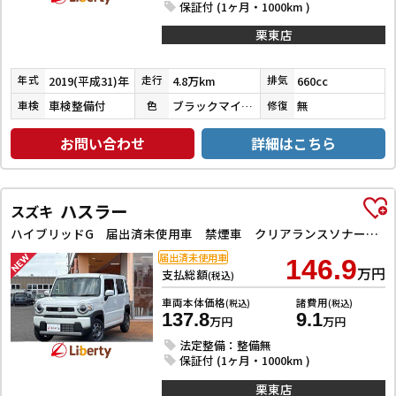
保証付 (1ヶ月・1000km )
栗東店
2019(平成31)年
4.8万km
660cc
年式
走行
排気
車検整備付
ブラックマイカメタリック／スムースグレーマイカメタリック
無
車検
色
修復
お問い合わせ
詳細はこちら
ハスラー
スズキ
ハイブリッドG 届出済未使用車 禁煙車 クリアランスソナー オートクルーズコントロール レーンアシスト 衝突被害軽減システム オートライト スマートキー アイドリングストップ 電動格納ミラー シートヒーター
届出済未使用車
146.9
万円
支払総額
(税込)
車両本体価格
諸費用
(税込)
(税込)
137.8
9.1
万円
万円
法定整備：整備無
保証付 (1ヶ月・1000km )
栗東店