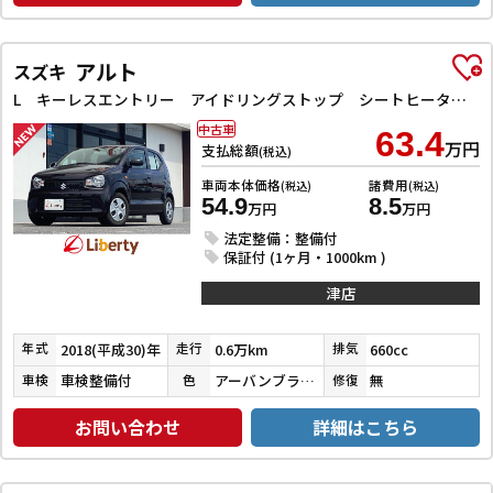
アルト
スズキ
L キーレスエントリー アイドリングストップ シートヒーター CVT ABS ESC CD マニュアルエアコン パワーステアリング
中古車
63.4
万円
支払総額
(税込)
車両本体価格
諸費用
(税込)
(税込)
54.9
8.5
万円
万円
法定整備：整備付
保証付 (1ヶ月・1000km )
津店
2018(平成30)年
0.6万km
660cc
年式
走行
排気
車検整備付
アーバンブラウンパールメタリック
無
車検
色
修復
お問い合わせ
詳細はこちら