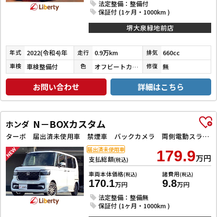
法定整備：整備付
保証付 (1ヶ月・1000km )
堺大泉緑地前店
2022(令和4)年
0.9万km
660cc
年式
走行
排気
車検整備付
オフビートカーキメタリック
無
車検
色
修復
お問い合わせ
詳細はこちら
N－BOXカスタム
ホンダ
ターボ 届出済未使用車 禁煙車 バックカメラ 両側電動スライドドア クリアランスソナー オートクルーズコントロール レーンアシスト オートライト アイドリングストップ 電動格納ミラー シートヒーター
届出済未使用車
179.9
万円
支払総額
(税込)
車両本体価格
諸費用
(税込)
(税込)
170.1
9.8
万円
万円
法定整備：整備無
保証付 (1ヶ月・1000km )