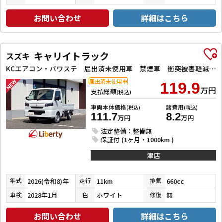
お問い合わせ
詳細はこちら
キャリイトラック
スズキ
KCエアコン・パワステ 届出済未使用車 禁煙車 衝突被害軽減システム クリアランスソナー レーンアシスト アイドリングストップ オートライト ESC エアコン パワーウィンドウ 運転席エアバッグ 助手席エアバッグ
届出済未使用車
119.9
万円
支払総額
(税込)
車両本体価格
諸費用
(税込)
(税込)
111.7
8.2
万円
万円
法定整備：整備無
保証付 (1ヶ月・1000km )
津店
2026(令和8)年
11km
660cc
年式
走行
排気
2028年1月
ホワイト
無
車検
色
修復
お問い合わせ
詳細はこちら