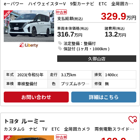
e－パワー ハイウェイスターV 9型カーナビ ETC 全周囲カメラ TV クリアランスソナー オートクルーズコントロール 衝突被害軽減システム 両側電動スライドドア LEDヘッドランプ スマートキー アイドリングストップ
中古車
329.9
万円
支払総額
(税込)
車両本体価格
諸費用
(税込)
(税込)
316.7
13.2
万円
万円
法定整備：整備付
保証付 (1ヶ月・1000km )
久御山店
2023(令和5)年
3.1万km
1400cc
年式
走行
排気
車検整備付
プリズムホワイト
無
車検
色
修復
お問い合わせ
詳細はこちら
ルーミー
トヨタ
カスタムG ナビ TV ETC 全周囲カメラ 両側電動スライドドア クリアランスソナー オートクルーズコントロール 衝突被害軽減システム アルミホイール オートライト LEDヘッドランプ
中古車