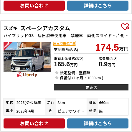
お問い合わせ
詳細はこちら
スペーシアカスタム
スズキ
ハイブリッドGS 届出済未使用車 禁煙車 両側スライド・片側電動 クリアランスソナー オートクルーズコントロール レーンアシスト スマートキー アイドリングストップ 電動格納ミラー シートヒーター ベンチシート
届出済未使用車
174.5
万円
支払総額
(税込)
車両本体価格
諸費用
(税込)
(税込)
165.6
8.9
万円
万円
法定整備：整備無
保証付 (1ヶ月・1000km )
栗東店
2026(令和8)年
3km
660cc
年式
走行
排気
2029年4月
ピュアホワイトパール
無
車検
色
修復
お問い合わせ
詳細はこちら