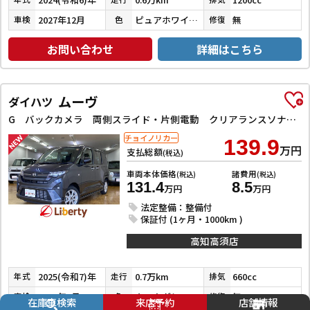
2027年12月
ピュアホワイトパール
無
車検
色
修復
お問い合わせ
詳細はこちら
ムーヴ
ダイハツ
G バックカメラ 両側スライド・片側電動 クリアランスソナー 衝突被害軽減システム オートライト LEDヘッドランプ スマートキー アイドリングストップ 電動格納ミラー ベンチシート CVT
チョイノリカー
139.9
万円
支払総額
(税込)
車両本体価格
諸費用
(税込)
(税込)
131.4
8.5
万円
万円
法定整備：整備付
保証付 (1ヶ月・1000km )
高知高須店
2025(令和7)年
0.7万km
660cc
年式
走行
排気
2028年6月
クロムグレーメタリック
無
車検
色
修復
在庫車検索
来店予約
店舗情報