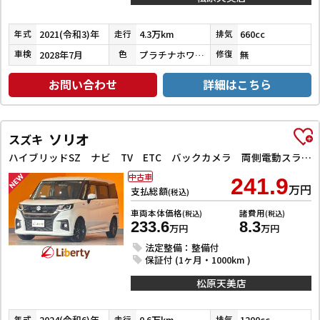
2021(令和3)年
4.3万km
660cc
年式
走行
排気
2028年7月
プラチナホワイトパール
無
車検
色
修復
お問い合わせ
詳細はこちら
ソリオ
スズキ
ハイブリッドSZ ナビ TV ETC バックカメラ 両側電動スライドドア クリアランスソナー オートクルーズコントロール レーンアシスト 衝突被害軽減システム アルミホイール オートライト
中古車
241.9
万円
支払総額
(税込)
車両本体価格
諸費用
(税込)
(税込)
233.6
8.3
万円
万円
法定整備：整備付
保証付 (1ヶ月・1000km )
松原天美店
2024(令和6)年
0.6万km
1200cc
年式
走行
排気