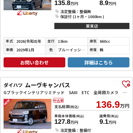
135.8
8.9
万円
万円
法定整備：整備無
保証付 (1ヶ月・1000km )
栗東店
2026(令和8)年
13km
660cc
年式
走行
排気
2029年1月
ブルーイッシュブラックパール３
無
車検
色
修復
お問い合わせ
詳細はこちら
ムーヴキャンバス
ダイハツ
Gブラックインテリアリミテッド SAIII ETC 全周囲カメラ 両側電動スライドドア TV 衝突被害軽減システム オートマチックハイビーム オートライト スマートキー アイドリングストップ 電動格納ミラー ベンチシート
中古車
136.9
万円
支払総額
(税込)
車両本体価格
諸費用
(税込)
(税込)
127.8
9.1
万円
万円
法定整備：整備付