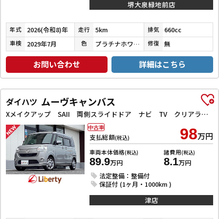
堺大泉緑地前店
2026(令和8)年
5km
660cc
年式
走行
排気
2029年7月
プラチナホワイトパール
無
車検
色
修復
お問い合わせ
詳細はこちら
ムーヴキャンバス
ダイハツ
Xメイクアップ SAII 両側スライドドア ナビ TV クリアランスソナー 衝突被害軽減システム オートライト スマートキー アイドリングストップ 電動格納ミラー ベンチシート CVT ABS ESC CD
中古車
98
万円
支払総額
(税込)
車両本体価格
諸費用
(税込)
(税込)
89.9
8.1
万円
万円
法定整備：整備付
保証付 (1ヶ月・1000km )
津店