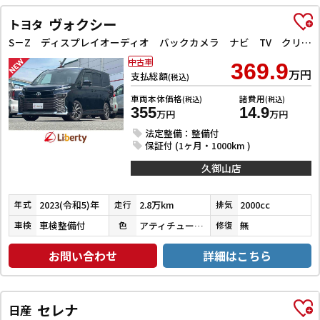
ヴォクシー
トヨタ
S－Z ディスプレイオーディオ バックカメラ ナビ TV クリアランスソナー オートクルーズコントロール レーンアシスト 衝突被害軽減システム 両側電動スライドドア オートマチックハイビーム オートライト
中古車
369.9
万円
支払総額
(税込)
車両本体価格
諸費用
(税込)
(税込)
355
14.9
万円
万円
法定整備：整備付
保証付 (1ヶ月・1000km )
久御山店
2023(令和5)年
2.8万km
2000cc
年式
走行
排気
車検整備付
アティチュードブラックマイカ
無
車検
色
修復
お問い合わせ
詳細はこちら
セレナ
日産