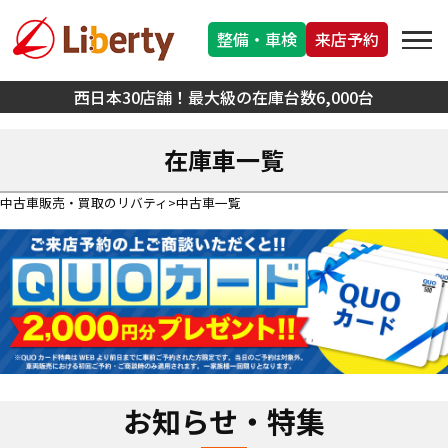
整備・車検
来店予約
西日本30店舗！最大級の在庫台数6,000台
在庫車一覧
中古車販売・買取のリバティ
中古車一覧
お知らせ・特集