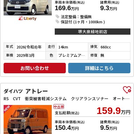
車両本体価格
諸費用
(税込)
(税込)
169.6
9.3
万円
万円
法定整備：整備無
保証付 (1ヶ月・1000km )
堺大泉緑地前店
2026(令和8)年
14km
660cc
年式
走行
排気
2029年3月
プレミアムアイボリーパールⅡ
無
車検
色
修復
お問い合わせ
詳細はこちら
アトレー
ダイハツ
RS CVT 衝突被害軽減システム クリアランスソナー オートクルーズコントロール ナビ TV バックカメラ 両側電動スライドドア スマートキー アイドリングストップ 電動格納ミラー
中古車
159.9
万円
支払総額
(税込)
車両本体価格
諸費用
(税込)
(税込)
150.4
9.5
万円
万円