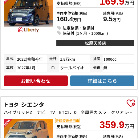
169.9
万円
支払総額
(税込)
車両本体価格
諸費用
(税込)
(税込)
160.4
9.5
万円
万円
法定整備：整備付
保証付 (1ヶ月・1000km )
松原天美店
2022(令和4)年
1.8万km
1000cc
年式
走行
排気
2027年1月
クールバイオレットクリスタルシャイン
無
車検
色
修復
お問い合わせ
詳細はこちら
シエンタ
トヨタ
ハイブリッドZ ナビ TV ETC2．0 全周囲カメラ クリアランスソナー オートクルーズコントロール レーンアシスト パークアシスト 衝突被害軽減システム 両側電動スライドドア オートマチックハイビーム
登録済未使用車
359.9
万円
支払総額
(税込)
車両本体価格
諸費用
(税込)
(税込)