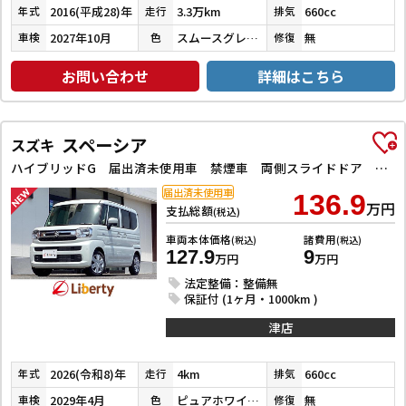
2016(平成28)年
3.3万km
660cc
年式
走行
排気
2027年10月
スムースグレーマイカメタリック
無
車検
色
修復
お問い合わせ
詳細はこちら
スペーシア
スズキ
ハイブリッドG 届出済未使用車 禁煙車 両側スライドドア クリアランスソナー レーンアシスト 衝突被害軽減システム オートライト LEDヘッドランプ スマートキー アイドリングストップ 盗難防止システム
届出済未使用車
136.9
万円
支払総額
(税込)
車両本体価格
諸費用
(税込)
(税込)
127.9
9
万円
万円
法定整備：整備無
保証付 (1ヶ月・1000km )
津店
2026(令和8)年
4km
660cc
年式
走行
排気
2029年4月
ピュアホワイトパール
無
車検
色
修復