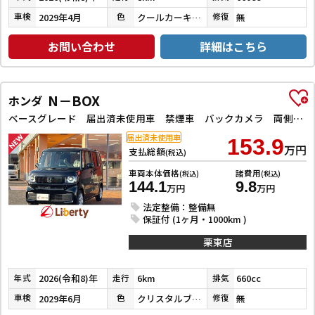
2029年4月
クールカーキパールメタリック／ソフトベージュメタリック
無
車検
色
修復
お問い合わせ
詳細はこちら
N－BOX
ホンダ
ベースグレード 届出済未使用車 禁煙車 バックカメラ 両側スライド・片側電動 クリアランスソナー オートクルーズコントロール レーンアシスト オートライト スマートキー アイドリングストップ シートヒーター
届出済未使用車
153.9
万円
支払総額
(税込)
車両本体価格
諸費用
(税込)
(税込)
144.1
9.8
万円
万円
法定整備：整備無
保証付 (1ヶ月・1000km )
栗東店
2026(令和8)年
6km
660cc
年式
走行
排気
2029年6月
クリスタルブラックパール
無
車検
色
修復