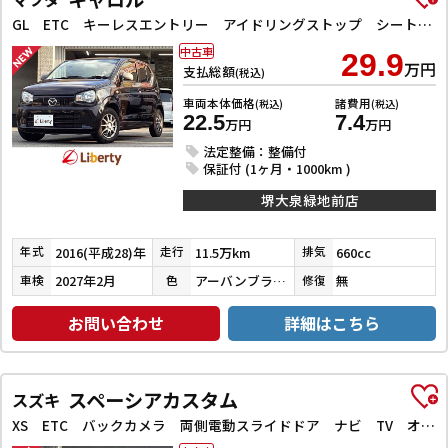
GL ETC キーレスエントリー アイドリングストップ シートヒーター CVT ESC CD アルミホイール エアコン パワーウィンドウ
中古車
29.9
万円
支払総額
(税込)
車両本体価格
諸費用
(税込)
(税込)
22.5
7.4
万円
万円
法定整備：整備付
保証付 (1ヶ月・1000km )
堺大泉緑地前店
2016(平成28)年
11.5万km
660cc
年式
走行
排気
2027年2月
アーバンブラウンパールメタリック
無
車検
色
修復
お問い合わせ
詳細はこちら
スペーシアカスタム
スズキ
XS ETC バックカメラ 両側電動スライドドア ナビ TV オートライト スマートキー アイドリングストップ 電動格納ミラー ベンチシート CVT CD DVD再生 Bluetooth