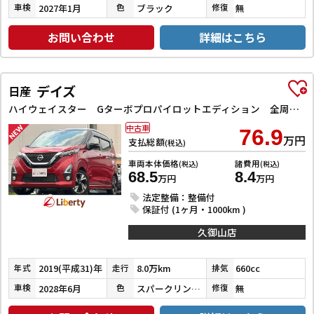
2027年1月
ブラック
無
車検
色
修復
お問い合わせ
詳細はこちら
デイズ
日産
ハイウェイスター Gターボプロパイロットエディション 全周囲カメラ 純正9型ナビ TV クリアランスソナー オートクルーズコントロール オートライト スマートキー アイドリングストップ 電動格納ミラー CVT ABS ESC CD DVD再生
中古車
76.9
万円
支払総額
(税込)
車両本体価格
諸費用
(税込)
(税込)
68.5
8.4
万円
万円
法定整備：整備付
保証付 (1ヶ月・1000km )
久御山店
2019(平成31)年
8.0万km
660cc
年式
走行
排気
2028年6月
スパークリングレッド／ブラック
無
車検
色
修復