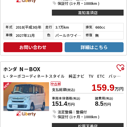
保証付 (1ヶ月・1000km )
高知高須店
2018(平成30)年
3.7万km
660cc
年式
走行
排気
2027年11月
パールホワイトⅢ
無
車検
色
修復
お問い合わせ
詳細はこちら
N－BOX
ホンダ
L・ターボコーディネートスタイル 純正ナビ TV ETC バックカメラ 両側電動スライドドア クリアランスソナー オートクルーズコントロール レーンアシスト 衝突被害軽減システム オートライト スマートキー アイドリングストップ
中古車
159.9
万円
支払総額
(税込)
車両本体価格
諸費用
(税込)
(税込)
151.4
8.5
万円
万円
法定整備：整備付
保証付 (1ヶ月・1000km )
松原天美店