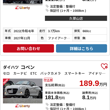
法定整備：整備付
保証付 (1ヶ月・1000km )
久御山店
2022(令和4)年
3.7万km
660cc
年式
走行
排気
2027年11月
ファイアークォーツレッドメタリック
無
車検
色
修復
お問い合わせ
詳細はこちら
コペン
ダイハツ
セロ カーナビ ETC バックカメラ スマートキー アイドリングストップ シートヒーター CVT ABS ESC アルミホイール エアコン パワーステアリング パワーウィンドウ
中古車
189.9
万円
支払総額
(税込)
車両本体価格
諸費用
(税込)
(税込)
181.8
8.1
万円
万円
法定整備：整備付
保証付 (1ヶ月・1000km )