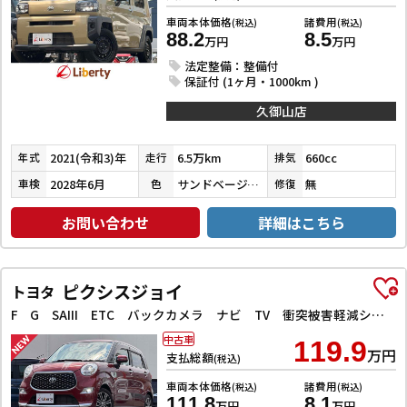
車両本体価格
諸費用
(税込)
(税込)
88.2
8.5
万円
万円
法定整備：整備付
保証付 (1ヶ月・1000km )
久御山店
2021(令和3)年
6.5万km
660cc
年式
走行
排気
2028年6月
サンドベージュメタリック
無
車検
色
修復
お問い合わせ
詳細はこちら
ピクシスジョイ
トヨタ
F G SAIII ETC バックカメラ ナビ TV 衝突被害軽減システム オートマチックハイビーム オートライト スマートキー アイドリングストップ 電動格納ミラー CVT ABS ESC
中古車
119.9
万円
支払総額
(税込)
車両本体価格
諸費用
(税込)
(税込)
111.8
8.1
万円
万円