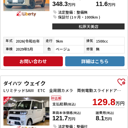
348.3
11.6
万円
万円
法定整備：整備無
保証付 (1ヶ月・1000km )
松原天美店
2026(令和8)年
9km
1500cc
年式
走行
排気
2029年5月
ベージュ
無
車検
色
修復
お問い合わせ
詳細はこちら
ウェイク
ダイハツ
LリミテッドSAIII ETC 全周囲カメラ 両側電動スライドドア ナビ TV クリアランスソナー 衝突被害軽減システム オートマチックハイビーム オートライト LEDヘッドランプ スマートキー アイドリングストップ
中古車
129.8
万円
支払総額
(税込)
車両本体価格
諸費用
(税込)
(税込)
121.7
8.1
万円
万円
法定整備：整備付