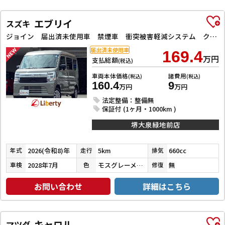
エブリイ
スズキ
ジョイン 届出済未使用車 禁煙車 衝突被害軽減システム クリアランスソナー レーンアシスト 両側スライドドア スマートキー アイドリングストップ 電動格納ミラー シートヒーター オートライト ESC エアコン
届出済未使用車
169.4
万円
支払総額
(税込)
車両本体価格
諸費用
(税込)
(税込)
160.4
9
万円
万円
法定整備：整備無
保証付 (1ヶ月・1000km )
堺大泉緑地前店
2026(令和8)年
5km
660cc
年式
走行
排気
2028年7月
モスグレーメタリック
無
車検
色
修復
お問い合わせ
詳細はこちら
キャロル
マツダ