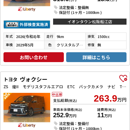
法定整備：整備無
保証付 (1ヶ月・1000km )
イオンタウン松阪船江店
2026(令和8)年
9km
1500cc
年式
走行
排気
2029年5月
クリスタルブラックパール
無
車検
色
修復
お問い合わせ
詳細はこちら
ヴォクシー
トヨタ
ZS 煌II モデリスタフルエアロ ETC バックカメラ ナビ TV クリアランスソナー オートクルーズコントロール レーンアシスト 衝突被害軽減システム 両側電動スライドドア オートマチックハイビーム
中古車
263.9
万円
支払総額
(税込)
車両本体価格
諸費用
(税込)
(税込)
252.9
11
万円
万円
法定整備：整備付
保証付 (1ヶ月・1000km )