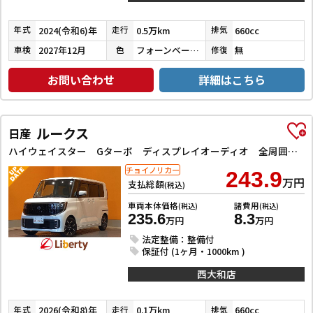
2024(令和6)年
0.5万km
660cc
年式
走行
排気
2027年12月
フォーンベージュメタリック／ソフトベージュメタリック
無
車検
色
修復
お問い合わせ
詳細はこちら
ルークス
日産
ハイウェイスター Gターボ ディスプレイオーディオ 全周囲カメラ 両側電動スライドドア TV アイドリングストップ 電動格納ミラー シートヒーター CVT ABS Bluetooth アルミホイール エアコン パワーステアリング
チョイノリカー
243.9
万円
支払総額
(税込)
車両本体価格
諸費用
(税込)
(税込)
235.6
8.3
万円
万円
法定整備：整備付
保証付 (1ヶ月・1000km )
西大和店
2026(令和8)年
0.1万km
660cc
年式
走行
排気