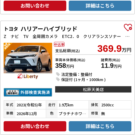
お問い合わせ
詳細はこちら
ハリアーハイブリッド
トヨタ
Z ナビ TV 全周囲カメラ ETC2．0 クリアランスソナー オートクルーズコントロール レーンアシスト パワーシート 衝突被害軽減システム オートマチックハイビーム LEDヘッドランプ 電動リアゲート
中古車
369.9
万円
支払総額
(税込)
車両本体価格
諸費用
(税込)
(税込)
358
11.9
万円
万円
法定整備：整備付
保証付 (1ヶ月・1000km )
松原天美店
2023(令和5)年
1.9万km
2500cc
年式
走行
排気
2026年12月
プラチナホワイトパールマイカ
無
車検
色
修復
お問い合わせ
詳細はこちら