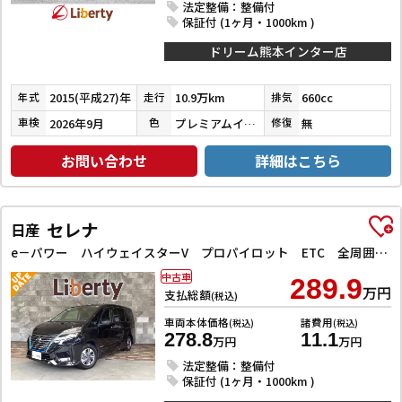
法定整備：整備付
保証付 (1ヶ月・1000km )
ドリーム熊本インター店
2015(平成27)年
10.9万km
660cc
年式
走行
排気
2026年9月
プレミアムイエローパールⅡ
無
車検
色
修復
お問い合わせ
詳細はこちら
セレナ
日産
e－パワー ハイウェイスターV プロパイロット ETC 全周囲カメラ ナビ TV クリアランスソナー オートクルーズコントロール レーンアシスト 衝突被害軽減システム 両側電動スライドドア オートライト LEDヘッドランプ
中古車
289.9
万円
支払総額
(税込)
車両本体価格
諸費用
(税込)
(税込)
278.8
11.1
万円
万円
法定整備：整備付
保証付 (1ヶ月・1000km )