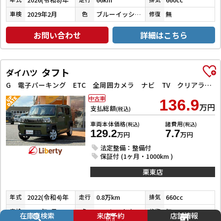
2029年2月
ブルーイッシュブラック
無
車検
色
修復
お問い合わせ
詳細はこちら
タフト
ダイハツ
G 電子パーキング ETC 全周囲カメラ ナビ TV クリアランスソナー 衝突被害軽減システム スマートキー アイドリングストップ 電動格納ミラー シートヒーター サンルーフ CVT ABS ESC
中古車
136.9
万円
支払総額
(税込)
車両本体価格
諸費用
(税込)
(税込)
129.2
7.7
万円
万円
法定整備：整備付
保証付 (1ヶ月・1000km )
栗東店
2022(令和4)年
0.8万km
660cc
年式
走行
排気
2027年1月
フォレストカーキメタリック
無
車検
色
修復
在庫車検索
来店予約
店舗情報