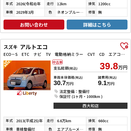
2026(令和8)年
12km
1200cc
年式
走行
排気
2029年3月
ネオンブルーメタリック
無
車検
色
修復
お問い合わせ
詳細はこちら
アルトエコ
スズキ
ECO－S ETC ナビ TV 電動格納ミラー CVT CD エアコン パワーステアリング パワーウィンドウ
中古車
39.8
万円
支払総額
(税込)
車両本体価格
諸費用
(税込)
(税込)
30.7
9.1
万円
万円
法定整備：整備付
保証付 (1ヶ月・1000km )
西大和店
2013(平成25)年
6.6万km
660cc
年式
走行
排気
車検整備付
エアブルーメタリック
無
車検
色
修復