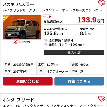
ハスラー
スズキ
ハイブリッドG クリアランスソナー オートクルーズコントロール レーンアシスト 衝突被害軽減システム オートライト スマートキー アイドリングストップ 電動格納ミラー シートヒーター CVT ESC エアコン
中古車
133.9
万円
支払総額
(税込)
車両本体価格
諸費用
(税込)
(税込)
125.8
8.1
万円
万円
法定整備：整備付
保証付 (1ヶ月・1000km )
西大和店
2023(令和5)年
1.1万km
660cc
年式
走行
排気
2027年9月
オフブルーメタリック
無
車検
色
修復
お問い合わせ
詳細はこちら
フリード
ホンダ
エアー EX バックカメラ クリアランスソナー オートクルーズコントロール レーンアシスト 衝突被害軽減システム 両側電動スライドドア オートライト LEDヘッドランプ スマートキー 電動格納ミラー シートヒーター