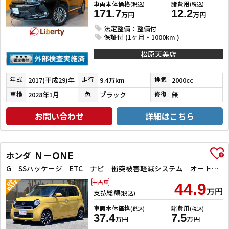
車両本体価格
諸費用
(税込)
(税込)
171.7
12.2
万円
万円
法定整備：整備付
保証付 (1ヶ月・1000km )
松原天美店
2017(平成29)年
9.4万km
2000cc
年式
走行
排気
2028年1月
ブラック
無
車検
色
修復
お問い合わせ
詳細はこちら
N－ONE
ホンダ
G SSパッケージ ETC ナビ 衝突被害軽減システム オートライト スマートキー アイドリングストップ 電動格納ミラー ベンチシート CVT ABS ESC CD アルミホイール エアコン
中古車
44.9
万円
支払総額
(税込)
車両本体価格
諸費用
(税込)
(税込)
37.4
7.5
万円
万円