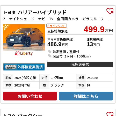
ハリアーハイブリッド
トヨタ
Z ナイトシェード ナビ TV 全周囲カメラ ガラスルーフ クリアランスソナー オートクルーズコントロール レーンアシスト パワーシート 衝突被害軽減システム オートマチックハイビーム オートライト LEDヘッドランプ
チョイノリカー
499.9
万円
支払総額
(税込)
車両本体価格
諸費用
(税込)
(税込)
486.9
13
万円
万円
法定整備：整備付
保証付 (1ヶ月・1000km )
松原天美店
2025(令和7)年
0.7万km
2500cc
年式
走行
排気
2028年7月
ブラック
無
車検
色
修復
お問い合わせ
詳細はこちら
ヴォクシー
トヨタ