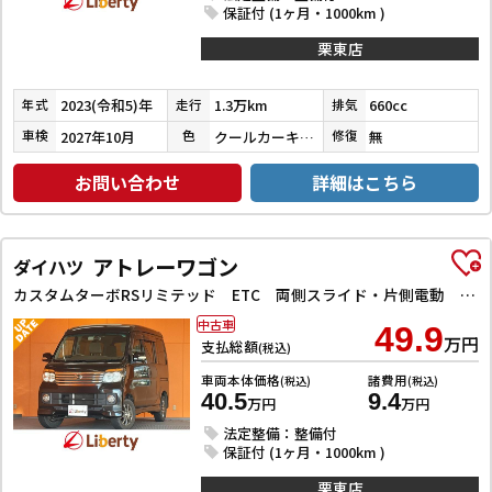
保証付 (1ヶ月・1000km )
栗東店
2023(令和5)年
1.3万km
660cc
年式
走行
排気
2027年10月
クールカーキパールメタリック
無
車検
色
修復
お問い合わせ
詳細はこちら
アトレーワゴン
ダイハツ
カスタムターボRSリミテッド ETC 両側スライド・片側電動 HID キーレスエントリー 電動格納ミラー ベンチシート AT 盗難防止システム ABS CD アルミホイール 衝突安全ボディ エアコン
中古車
49.9
万円
支払総額
(税込)
車両本体価格
諸費用
(税込)
(税込)
40.5
9.4
万円
万円
法定整備：整備付
保証付 (1ヶ月・1000km )
栗東店