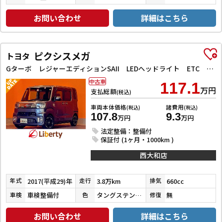
お問い合わせ
詳細はこちら
ピクシスメガ
トヨタ
Gターボ レジャーエディションSAII LEDヘッドライト ETC バックカメラ 両側電動スライドドア クリアランスソナー 衝突被害軽減システム スマートキー アイドリングストップ 電動格納ミラー ベンチシート CVT ESC CD
中古車
117.1
万円
支払総額
(税込)
車両本体価格
諸費用
(税込)
(税込)
107.8
9.3
万円
万円
法定整備：整備付
保証付 (1ヶ月・1000km )
西大和店
2017(平成29)年
3.8万km
660cc
年式
走行
排気
車検整備付
タングステングレーメタリック
無
車検
色
修復
お問い合わせ
詳細はこちら