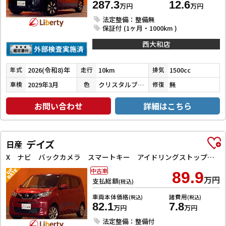
287.3
12.6
万円
万円
法定整備：整備無
保証付 (1ヶ月・1000km )
西大和店
2026(令和8)年
10km
1500cc
年式
走行
排気
2029年3月
クリスタルブラックパール
無
車検
色
修復
お問い合わせ
詳細はこちら
デイズ
日産
X ナビ バックカメラ スマートキー アイドリングストップ 電動格納ミラー ベンチシート CVT ESC Bluetooth アルミホイール エアコン
中古車
89.9
万円
支払総額
(税込)
車両本体価格
諸費用
(税込)
(税込)
82.1
7.8
万円
万円
法定整備：整備付