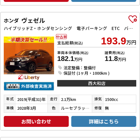
ヴェゼル
ホンダ
ハイブリッドZ・ホンダセンシング 電子パーキング ETC バックカメラ オートクルーズコントロール レーンアシスト 衝突被害軽減システム ナビ オートライト LEDヘッドランプ ヘッドライトウォッシャー アルミホイール
中古車
193.9
万円
支払総額
(税込)
車両本体価格
諸費用
(税込)
(税込)
182.1
11.8
万円
万円
法定整備：整備付
保証付 (1ヶ月・1000km )
西大和店
2019(平成31)年
2.1万km
1500cc
年式
走行
排気
2028年3月
ルーセブラックメタリック
無
車検
色
修復
お問い合わせ
詳細はこちら