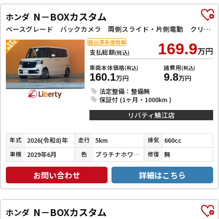
N－BOXカスタム
ホンダ
ベースグレード バックカメラ 両側スライド・片側電動 クリアランスソナー オートクルーズコントロール レーンアシスト 衝突被害軽減システム オートライト LEDヘッドランプ スマートキー アイドリングストップ
届出済未使用車
169.9
万円
支払総額
(税込)
車両本体価格
諸費用
(税込)
(税込)
160.1
9.8
万円
万円
法定整備：整備無
保証付 (1ヶ月・1000km )
リバティ鯖江店
2026(令和8)年
5km
660cc
年式
走行
排気
2029年6月
プラチナホワイトパール
無
車検
色
修復
お問い合わせ
詳細はこちら
N－BOXカスタム
ホンダ