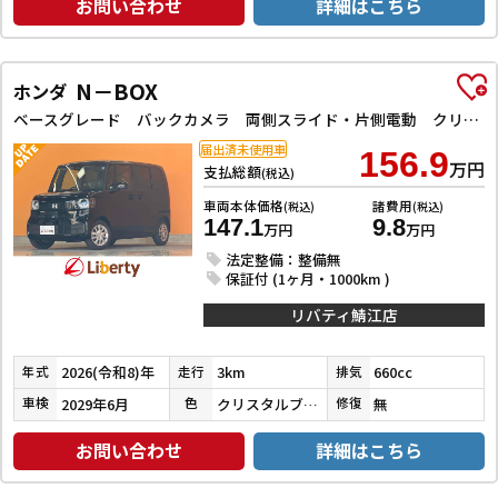
お問い合わせ
詳細はこちら
N－BOX
ホンダ
ベースグレード バックカメラ 両側スライド・片側電動 クリアランスソナー オートクルーズコントロール レーンアシスト オートライト スマートキー アイドリングストップ 電動格納ミラー シートヒーター CVT ESC
届出済未使用車
156.9
万円
支払総額
(税込)
車両本体価格
諸費用
(税込)
(税込)
147.1
9.8
万円
万円
法定整備：整備無
保証付 (1ヶ月・1000km )
リバティ鯖江店
2026(令和8)年
3km
660cc
年式
走行
排気
2029年6月
クリスタルブラックパール
無
車検
色
修復
お問い合わせ
詳細はこちら