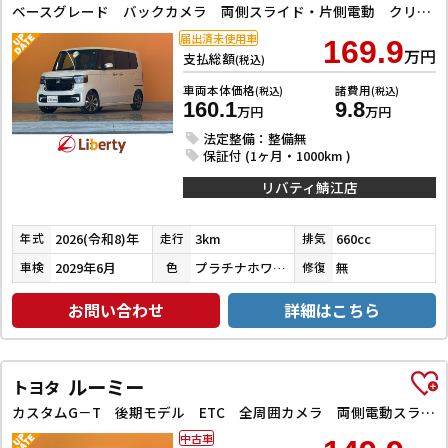
ベースグレード バックカメラ 両側スライド・片側電動 クリアランスソナー オートクルーズコントロール レーンアシスト 衝突被害軽減システム オートライト LEDヘッドランプ スマートキー アイドリングストップ
届出済未使用車
169.9
万円
支払総額
(税込)
車両本体価格
諸費用
(税込)
(税込)
160.1
9.8
万円
万円
法定整備：整備無
保証付 (1ヶ月・1000km )
リバティ鯖江店
2026(令和8)年
3km
660cc
年式
走行
排気
2029年6月
プラチナホワイトパール
無
車検
色
修復
お問い合わせ
詳細はこちら
ルーミー
トヨタ
カスタムG－T 後期モデル ETC 全周囲カメラ 両側電動スライドドア クリアランスソナー オートクルーズコントロール 衝突被害軽減システム アルミホイール オートライト LEDヘッドランプ スマートキー
中古車