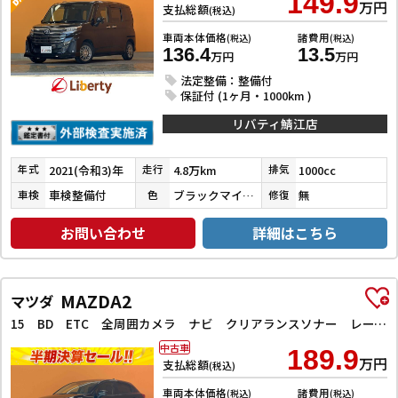
149.9
万円
支払総額
(税込)
車両本体価格
諸費用
(税込)
(税込)
136.4
13.5
万円
万円
法定整備：整備付
保証付 (1ヶ月・1000km )
リバティ鯖江店
2021(令和3)年
4.8万km
1000cc
年式
走行
排気
車検整備付
ブラックマイカメタリック
無
車検
色
修復
お問い合わせ
詳細はこちら
MAZDA2
マツダ
15 BD ETC 全周囲カメラ ナビ クリアランスソナー レーンアシスト 衝突被害軽減システム アルミホイール オートライト LEDヘッドランプ スマートキー アイドリングストップ
中古車
189.9
万円
支払総額
(税込)
車両本体価格
諸費用
(税込)
(税込)