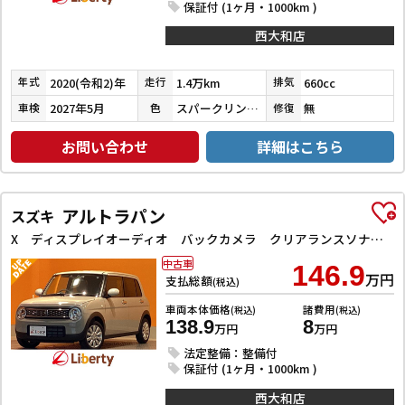
保証付 (1ヶ月・1000km )
西大和店
2020(令和2)年
1.4万km
660cc
年式
走行
排気
2027年5月
スパークリングレッドメタリック
無
車検
色
修復
お問い合わせ
詳細はこちら
アルトラパン
スズキ
X ディスプレイオーディオ バックカメラ クリアランスソナー レーンアシスト 衝突被害軽減システム オートライト スマートキー アイドリングストップ 電動格納ミラー シートヒーター ベンチシート CVT
中古車
146.9
万円
支払総額
(税込)
車両本体価格
諸費用
(税込)
(税込)
138.9
8
万円
万円
法定整備：整備付
保証付 (1ヶ月・1000km )
西大和店