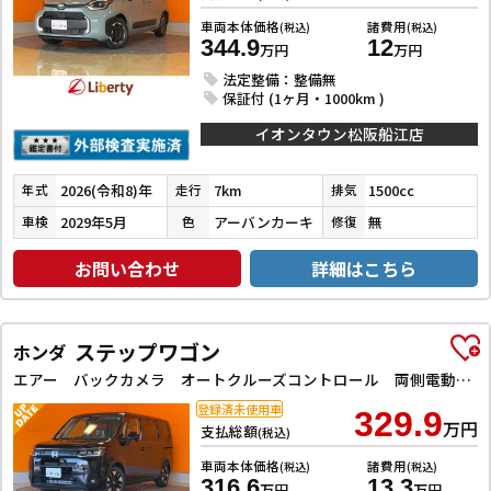
車両本体価格
諸費用
(税込)
(税込)
344.9
12
万円
万円
法定整備：整備無
保証付 (1ヶ月・1000km )
イオンタウン松阪船江店
2026(令和8)年
7km
1500cc
年式
走行
排気
2029年5月
アーバンカーキ
無
車検
色
修復
お問い合わせ
詳細はこちら
ステップワゴン
ホンダ
エアー バックカメラ オートクルーズコントロール 両側電動スライドドア オートライト スマートキー 電動格納ミラー 3列シート ウォークスルー CVT アルミホイール USB ABS ESC エアコン
登録済未使用車
329.9
万円
支払総額
(税込)
車両本体価格
諸費用
(税込)
(税込)
316.6
13.3
万円
万円