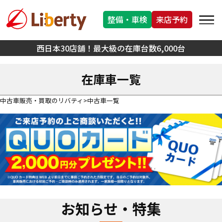
整備・車検
来店予約
西日本30店舗！最大級の在庫台数6,000台
在庫車一覧
中古車販売・買取のリバティ
中古車一覧
お知らせ・特集