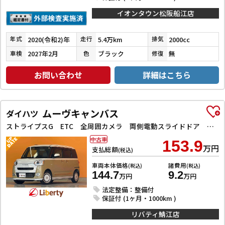
イオンタウン松阪船江店
2020(令和2)年
5.4万km
2000cc
年式
走行
排気
2027年2月
ブラック
無
車検
色
修復
お問い合わせ
詳細はこちら
ムーヴキャンバス
ダイハツ
ストライプスG ETC 全周囲カメラ 両側電動スライドドア ナビ TV クリアランスソナー 衝突被害軽減システム オートライト スマートキー アイドリングストップ 電動格納ミラー シートヒーター ベンチシート CVT
中古車
153.9
万円
支払総額
(税込)
車両本体価格
諸費用
(税込)
(税込)
144.7
9.2
万円
万円
法定整備：整備付
保証付 (1ヶ月・1000km )
リバティ鯖江店