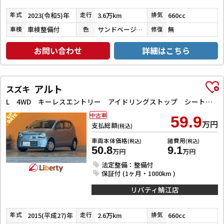
2023(令和5)年
3.6万km
660cc
年式
走行
排気
車検整備付
サンドベージュメタリック／シャイニングホワイトパール
無
車検
色
修復
お問い合わせ
詳細はこちら
アルト
スズキ
L 4WD キーレスエントリー アイドリングストップ シートヒーター CVT ESC CD ミュージックプレイヤー接続可 アルミホイール エアコン パワーウィンドウ
中古車
59.9
万円
支払総額
(税込)
車両本体価格
諸費用
(税込)
(税込)
50.8
9.1
万円
万円
法定整備：整備付
保証付 (1ヶ月・1000km )
リバティ鯖江店
2015(平成27)年
2.6万km
660cc
年式
走行
排気