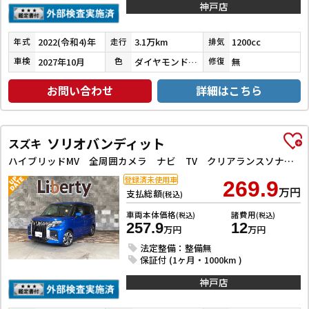
神戸店
2022(令和4)年
3.1万km
1200cc
年式
走行
排気
2027年10月
ダイヤモンドブラックパール
無
車検
色
修復
お問い合わせ
詳細はこちら
ソリオバンディット
スズキ
ハイブリッドMV 全周囲カメラ ナビ TV クリアランスソナー オートクルーズコントロール レーンアシスト 衝突被害軽減システム 両側電動スライドドア オートライト スマートキー アイドリングストップ 電動格納ミラー
登録済未使用車
269.9
万円
支払総額
(税込)
車両本体価格
諸費用
(税込)
(税込)
257.9
12
万円
万円
法定整備：整備無
保証付 (1ヶ月・1000km )
神戸店