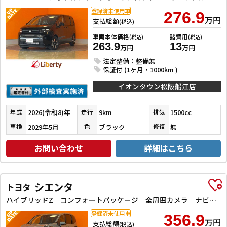
登録済未使用車
276.9
万円
支払総額
(税込)
車両本体価格
諸費用
(税込)
(税込)
263.9
13
万円
万円
法定整備：整備無
保証付 (1ヶ月・1000km )
イオンタウン松阪船江店
2026(令和8)年
9km
1500cc
年式
走行
排気
2029年5月
ブラック
無
車検
色
修復
お問い合わせ
詳細はこちら
シエンタ
トヨタ
ハイブリッドZ コンフォートパッケージ 全周囲カメラ ナビ TV クリアランスソナー オートクルーズコントロール レーンアシスト 衝突被害軽減システム 両側電動スライドドア オートマチックハイビー LEDヘッドランプ
登録済未使用車
356.9
万円
支払総額
(税込)