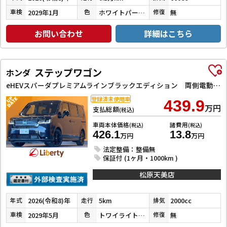
2029年1月
ホワイトパール３コートパール
無
車検
色
修復
お問い合わせ
詳細はこちら
ステップワゴン
ホンダ
eHEVスパーダプレミアムラインブラックエディション 両側電動スライドドア アダプティブクルーズコントロール クリアランスソナー レーンアシスト 衝突被害軽減システム オートライト LEDヘッドランプ スマートキー 電動格納ミラー シートヒーター
登録済未使用車
439.9
万円
支払総額
(税込)
車両本体価格
諸費用
(税込)
(税込)
426.1
13.8
万円
万円
法定整備：整備無
保証付 (1ヶ月・1000km )
松原天美店
2026(令和8)年
5km
2000cc
年式
走行
排気
2029年5月
トワイライトミストブラックパール
無
車検
色
修復