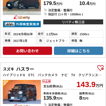
179.5
10.4
万円
万円
法定整備：整備付
保証付 (1ヶ月・1000km )
リバティ鯖江店
2024(令和6)年
2.2万km
1500cc
年式
走行
排気
2027年1月
ジェットブラックマイカ
無
車検
色
修復
お問い合わせ
詳細はこちら
ハスラー
スズキ
ハイブリッドG ETC バックカメラ ナビ TV クリアランスソナー レーンアシスト 衝突被害軽減システム オートライト スマートキー アイドリングストップ 電動格納ミラー シートヒーター CVT
中古車
143.9
万円
支払総額
(税込)
車両本体価格
諸費用
(税込)
(税込)
135.9
8
万円
万円
法定整備：整備付