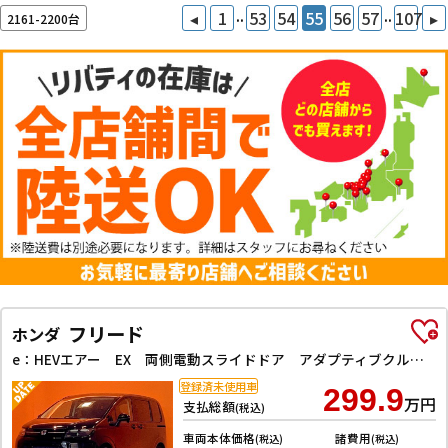
..
..
◂
1
53
54
55
56
57
107
▸
2161-2200台
フリード
ホンダ
e：HEVエアー EX 両側電動スライドドア アダプティブクルーズコントロール レーンアシスト 衝突被害軽減システム オートライト LEDヘッドランプ スマートキー アイドリングストップ 電動格納ミラー
登録済未使用車
299.9
万円
支払総額
(税込)
車両本体価格
諸費用
(税込)
(税込)