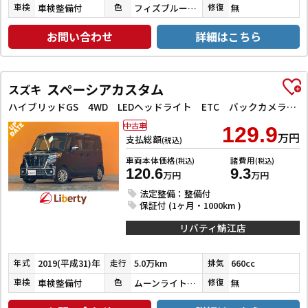
車検整備付
フィズブルーパールメタリック
無
車検
色
修復
お問い合わせ
詳細はこちら
スペーシアカスタム
スズキ
ハイブリッドGS 4WD LEDヘッドライト ETC バックカメラ 両側スライド・片側電動 ナビ TV クリアランスソナー レーンアシスト 衝突被害軽減システム オートライト スマートキー アイドリングストップ
中古車
129.9
万円
支払総額
(税込)
車両本体価格
諸費用
(税込)
(税込)
120.6
9.3
万円
万円
法定整備：整備付
保証付 (1ヶ月・1000km )
リバティ鯖江店
2019(平成31)年
5.0万km
660cc
年式
走行
排気
車検整備付
ムーンライトバイオレットパールメタリック
無
車検
色
修復