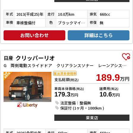
2013(平成25)年
10.0万km
660cc
年式
走行
排気
車検整備付
ブラックマイカメタリック
無
車検
色
修復
お問い合わせ
詳細はこちら
クリッパーリオ
日産
G 両側電動スライドドア クリアランスソナー レーンアシスト 衝突被害軽減システム オートライト スマートキー アイドリングストップ 電動格納ミラー シートヒーター ベンチシート AT ESC
届出済未使用車
189.9
万円
支払総額
(税込)
車両本体価格
諸費用
(税込)
(税込)
179.3
10.6
万円
万円
法定整備：整備無
保証付 (1ヶ月・1000km )
栗東店
2026(令和8)年
66km
660cc
年式
走行
排気