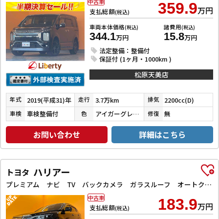
中古車
359.9
万円
支払総額
(税込)
車両本体価格
諸費用
(税込)
(税込)
344.1
15.8
万円
万円
法定整備：整備付
保証付 (1ヶ月・1000km )
松原天美店
2019(平成31)年
3.7万km
2200cc(D)
年式
走行
排気
車検整備付
アイガーグレーメタリック
無
車検
色
修復
お問い合わせ
詳細はこちら
ハリアー
トヨタ
プレミアム ナビ TV バックカメラ ガラスルーフ オートクルーズコントロール レーンアシスト オートマチックハイビーム オートライト LEDヘッドランプ 電動リアゲート アルミホイール
中古車
183.9
万円
支払総額
(税込)