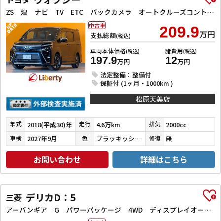
ZS 煌 ナビ TV ETC バックカメラ オートクルーズコントロール レーンアシスト 衝突被害軽減システム 両側電動スライドドア オートマチックハイビーム オートライト LEDヘッドランプ
中古車
209.9
万円
支払総額
(税込)
車両本体価格
諸費用
(税込)
(税込)
197.9
12
万円
万円
法定整備：整備付
保証付 (1ヶ月・1000km )
松原天美店
2018(平成30)年
4.6万km
2000cc
年式
走行
排気
2027年9月
ブラッキッシュアゲハガラスフレーク
無
車検
色
修復
お問い合わせ
詳細はこちら
デリカD：5
三菱
アーバンギア G パワーパッケージ 4WD ディスプレイオーディオ ETC 全周囲カメラ オートクルーズコントロール レーンアシスト 衝突被害軽減システム 両側電動スライドドア オートライト LEDヘッドランプ 電動リアゲート