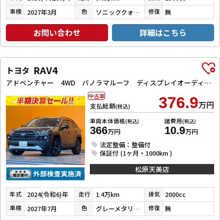
2027年3月
ソニッククォーツ
無
車検
色
修復
お問い合わせ
詳細はこちら
RAV4
トヨタ
アドベンチャー 4WD パノラマルーフ ディスプレイオーディオ コネクティッドナビ TV バックカメラ ETC2．0 オートクルーズコントロール レーンアシスト パワーシート 衝突被害軽減システム LEDヘッドランプ
中古車
376.9
万円
支払総額
(税込)
車両本体価格
諸費用
(税込)
(税込)
366
10.9
万円
万円
法定整備：整備付
保証付 (1ヶ月・1000km )
松原天美店
2024(令和6)年
1.4万km
2000cc
年式
走行
排気
2027年7月
グレーメタリック
無
車検
色
修復