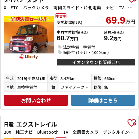
X ETC バックカメラ 両側スライド・片側電動 ナビ TV クリアランスソナー 衝突被害軽減システム オートマチックハイビーム オートライト スマートキー アイドリングストップ
中古車
69.9
万円
支払総額
(税込)
車両本体価格
諸費用
(税込)
(税込)
60.7
9.2
万円
万円
法定整備：整備付
保証付 (1ヶ月・1000km )
イオンタウン松阪船江店
2019(平成31)年
5.4万km
660cc
年式
走行
排気
車検整備付
ファイアークォーツレッドメタリック
無
車検
色
修復
お問い合わせ
詳細はこちら
エクストレイル
日産
20X 純正ナビ Bluetooth TV 全周囲カメラ デジタルインナーミラー クリアランスソナー 衝突被害軽減システム 電動リアゲート アルミホイール スマートキー アイドリングストップ 電動格納ミラー