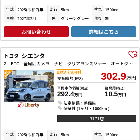
2025(令和7)年
5km
1500cc
年式
走行
排気
2027年2月
グリーングレー
無
車検
色
修復
お問い合わせ
詳細はこちら
シエンタ
トヨタ
Z ETC 全周囲カメラ ナビ クリアランスソナー オートクルーズコントロール レーンアシスト 衝突被害軽減システム 両側電動スライドドア オートライト LEDヘッドランプ スマートキー 電動格納ミラー
登録済未使用車
302.9
万円
支払総額
(税込)
車両本体価格
諸費用
(税込)
(税込)
292.4
10.5
万円
万円
法定整備：整備無
保証付 (1ヶ月・1000km )
R171店
2025(令和7)年
5km
1500cc
年式
走行
排気