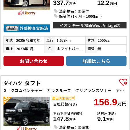
337.7
12.2
万円
万円
法定整備：整備付
保証付 (1ヶ月・1000km )
イオンモール橿原West Village店
2025(令和7)年
1.6万km
2000cc
年式
走行
排気
2027年1月
ホワイトパールクリスタルシャイン
無
車検
色
修復
お問い合わせ
詳細はこちら
タフト
ダイハツ
G クロムベンチャー ガラスルーフ クリアランスソナー アダプティブクルーズコントロール 衝突被害軽減システム オートライト LEDヘッドランプ スマートキー アイドリングストップ 電動格納ミラー シートヒーター
届出済未使用車
156.9
万円
支払総額
(税込)
車両本体価格
諸費用
(税込)
(税込)
147.8
9.1
万円
万円
法定整備：整備無