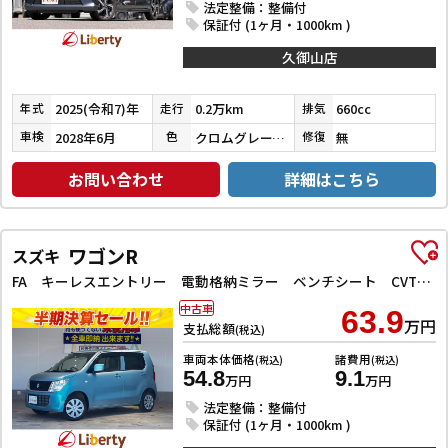
法定整備：整備付
保証付 (1ヶ月・1000km )
久御山店
2025(令和7)年
0.2万km
660cc
年式
走行
排気
2028年6月
クロムグレーメタリック
無
車検
色
修復
お問い合わせ
詳細はこちら
ワゴンR
スズキ
FA キーレスエントリー 電動格納ミラー ベンチシート CVT 純正CDデッキ マニュアルエアコン パワーウィンドウ パワーステアリング
中古車
63.9
万円
支払総額
(税込)
車両本体価格
諸費用
(税込)
(税込)
54.8
9.1
万円
万円
法定整備：整備付
保証付 (1ヶ月・1000km )