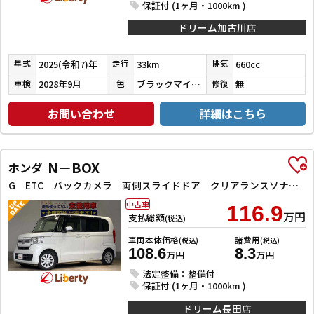
保証付 (1ヶ月・1000km )
ドリーム加古川店
2025(令和7)年
33km
660cc
年式
走行
排気
2028年9月
ブラックマイカメタリック
無
車検
色
修復
お問い合わせ
詳細はこちら
N－BOX
ホンダ
G ETC バックカメラ 両側スライドドア クリアランスソナー オートクルーズコントロール レーンアシスト 衝突被害軽減システム オートライト スマートキー アイドリングストップ 電動格納ミラー
中古車
116.9
万円
支払総額
(税込)
車両本体価格
諸費用
(税込)
(税込)
108.6
8.3
万円
万円
法定整備：整備付
保証付 (1ヶ月・1000km )
ドリーム長田店