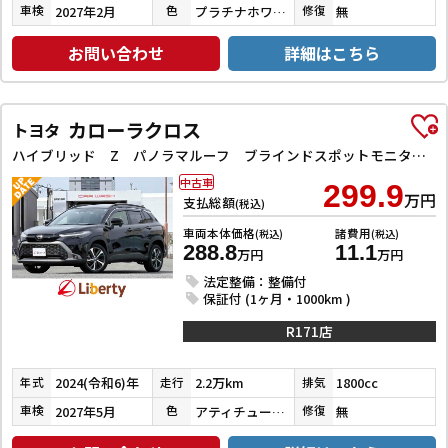
2027年2月
プラチナホワイトパールマイカ
無
車検
色
修復
お問い合わせ
詳細はこちら
カローラクロス
トヨタ
ハイブリッド Z パノラマルーフ ブラインドスポットモニター ETC バックカメラ オートクルーズコントロール レーンアシスト パワーシート 衝突被害軽減システム オートマチックハイビーム オートライト LEDランプ
中古車
299.9
万円
支払総額
(税込)
車両本体価格
諸費用
(税込)
(税込)
288.8
11.1
万円
万円
法定整備：整備付
保証付 (1ヶ月・1000km )
R171店
2024(令和6)年
2.2万km
1800cc
年式
走行
排気
2027年5月
アティチュードブラックマイカ
無
車検
色
修復