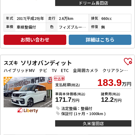
ドリーム長田店
2017(平成29)年
2.6万km
660cc
年式
走行
排気
車検整備付
フィズブルーパールメタリック
無
車検
色
修復
お問い合わせ
詳細はこちら
ソリオバンディット
スズキ
ハイブリッドMV ナビ TV ETC 全周囲カメラ クリアランスソナー オートクルーズコントロール レーンアシスト 衝突被害軽減システム 両側電動スライドドア オートライト LEDヘッドランプ
中古車
183.9
万円
支払総額
(税込)
車両本体価格
諸費用
(税込)
(税込)
171.7
12.2
万円
万円
法定整備：整備付
保証付 (1ヶ月・1000km )
久米窪田店