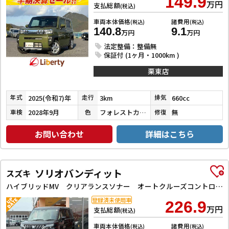
149.9
万円
支払総額
(税込)
車両本体価格
諸費用
(税込)
(税込)
140.8
9.1
万円
万円
法定整備：整備無
保証付 (1ヶ月・1000km )
栗東店
2025(令和7)年
3km
660cc
年式
走行
排気
2028年9月
フォレストカーキメタリック
無
車検
色
修復
お問い合わせ
詳細はこちら
ソリオバンディット
スズキ
ハイブリッドMV クリアランスソナー オートクルーズコントロール レーンアシスト 衝突被害軽減システム 両側電動スライドドア オートライト LEDヘッドランプ スマートキー アイドリングストップ 電動格納ミラー
登録済未使用車
226.9
万円
支払総額
(税込)
車両本体価格
諸費用
(税込)
(税込)