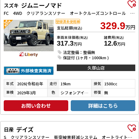
ジムニーノマド
スズキ
FC 4WD クリアランスソナー オートクルーズコントロール レーンアシスト 衝突被害軽減システム LEDヘッドランプ ヘッドライトウォッシャー アルミホイール スマートキー アイドリングストップ
登録済未使用車
329.9
万円
支払総額
(税込)
車両本体価格
諸費用
(税込)
(税込)
317.3
12.6
万円
万円
法定整備：整備無
保証付 (1ヶ月・1000km )
久御山店
2026(令和8)年
19km
1500cc
年式
走行
排気
2029年3月
シフォンアイボリーＭ２ブラック２ＴＲ
無
車検
色
修復
お問い合わせ
詳細はこちら
デイズ
日産
S クリアランスソナー 衝突被害軽減システム オートライト キーレスエントリー アイドリングストップ 電動格納ミラー ベンチシート CVT 盗難防止システム ABS ESC USB 衝突安全ボディ