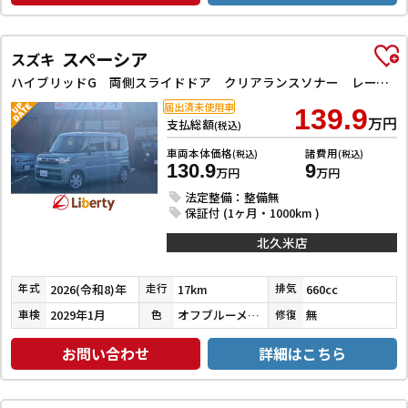
スペーシア
スズキ
ハイブリッドG 両側スライドドア クリアランスソナー レーンアシスト オートライト スマートキー アイドリングストップ 電動格納ミラー ベンチシート CVT ESC エアコン パワーステアリング パワーウィンドウ
届出済未使用車
139.9
万円
支払総額
(税込)
車両本体価格
諸費用
(税込)
(税込)
130.9
9
万円
万円
法定整備：整備無
保証付 (1ヶ月・1000km )
北久米店
2026(令和8)年
17km
660cc
年式
走行
排気
2029年1月
オフブルーメタリック
無
車検
色
修復
お問い合わせ
詳細はこちら