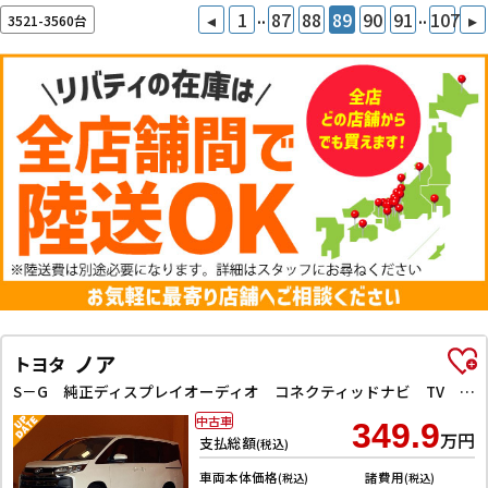
..
..
◂
1
87
88
89
90
91
107
▸
3521-3560台
ノア
トヨタ
S－G 純正ディスプレイオーディオ コネクティッドナビ TV バックカメラ ETC2．0 アダプティブクルーズコントロール レーンアシスト 衝突被害軽減システム 両側電動スライドドア LEDヘッドランプ
中古車
349.9
万円
支払総額
(税込)
車両本体価格
諸費用
(税込)
(税込)