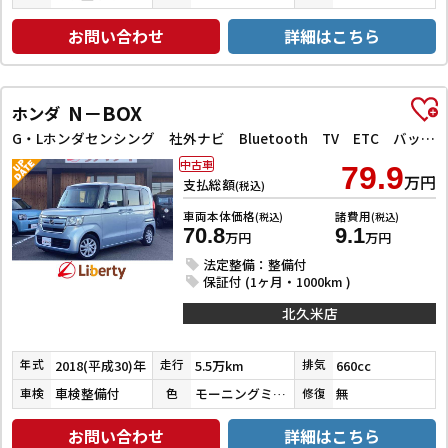
お問い合わせ
詳細はこちら
N－BOX
ホンダ
G・Lホンダセンシング 社外ナビ Bluetooth TV ETC バックカメラ 片側電動スライドドア クリアランスソナー オートクルーズコントロール レーンアシスト 衝突被害軽減システム スマートキー アイドリングストップ
中古車
79.9
万円
支払総額
(税込)
車両本体価格
諸費用
(税込)
(税込)
70.8
9.1
万円
万円
法定整備：整備付
保証付 (1ヶ月・1000km )
北久米店
2018(平成30)年
5.5万km
660cc
年式
走行
排気
車検整備付
モーニングミストブルーメタリック
無
車検
色
修復
お問い合わせ
詳細はこちら