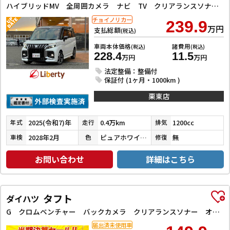
ハイブリッドMV 全周囲カメラ ナビ TV クリアランスソナー オートクルーズコントロール レーンアシスト 衝突被害軽減システム 両側電動スライドドア オートライト LEDヘッドランプ スマートキー
チョイノリカー
239.9
万円
支払総額
(税込)
車両本体価格
諸費用
(税込)
(税込)
228.4
11.5
万円
万円
法定整備：整備付
保証付 (1ヶ月・1000km )
栗東店
2025(令和7)年
0.4万km
1200cc
年式
走行
排気
2028年2月
ピュアホワイトパール／ミネラルグレーメタリック
無
車検
色
修復
お問い合わせ
詳細はこちら
タフト
ダイハツ
G クロムベンチャー バックカメラ クリアランスソナー オートクルーズコントロール 衝突被害軽減システム オートライト スマートキー アイドリングストップ 電動格納ミラー シートヒーター サンルーフ CVT ESC
届出済未使用車