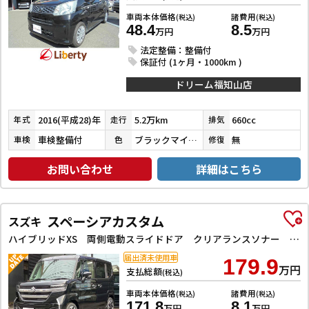
車両本体価格
諸費用
(税込)
(税込)
48.4
8.5
万円
万円
法定整備：整備付
保証付 (1ヶ月・1000km )
ドリーム福知山店
2016(平成28)年
5.2万km
660cc
年式
走行
排気
車検整備付
ブラックマイカメタリック
無
車検
色
修復
お問い合わせ
詳細はこちら
スペーシアカスタム
スズキ
ハイブリッドXS 両側電動スライドドア クリアランスソナー オートクルーズコントロール レーンアシスト 衝突被害軽減システム オートライト LEDヘッドランプ スマートキー アイドリングストップ 電動格納ミラー
届出済未使用車
179.9
万円
支払総額
(税込)
車両本体価格
諸費用
(税込)
(税込)
171.8
8.1
万円
万円