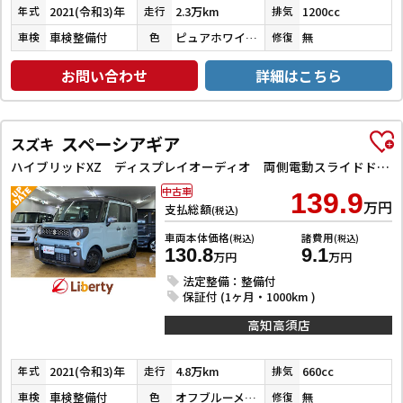
2021(令和3)年
2.3万km
1200cc
年式
走行
排気
車検整備付
ピュアホワイトパール
無
車検
色
修復
お問い合わせ
詳細はこちら
スペーシアギア
スズキ
ハイブリッドXZ ディスプレイオーディオ 両側電動スライドドア クリアランスソナー オートクルーズコントロール レーンアシスト 衝突被害軽減システム オートライト LEDヘッドランプ スマートキー ルーフレール
中古車
139.9
万円
支払総額
(税込)
車両本体価格
諸費用
(税込)
(税込)
130.8
9.1
万円
万円
法定整備：整備付
保証付 (1ヶ月・1000km )
高知高須店
2021(令和3)年
4.8万km
660cc
年式
走行
排気
車検整備付
オフブルーメタリック／ミネラルグレーメタリック
無
車検
色
修復