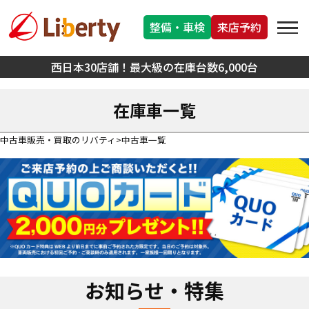
整備・車検
来店予約
西日本30店舗！最大級の在庫台数6,000台
在庫車一覧
中古車販売・買取のリバティ
中古車一覧
お知らせ・特集