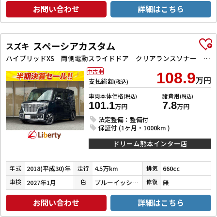
お問い合わせ
詳細はこちら
スペーシアカスタム
スズキ
ハイブリッドXS 両側電動スライドドア クリアランスソナー レーンアシスト 衝突被害軽減システム オートライト スマートキー アイドリングストップ 電動格納ミラー シートヒーター ベンチシート CVT ESC
中古車
108.9
万円
支払総額
(税込)
車両本体価格
諸費用
(税込)
(税込)
101.1
7.8
万円
万円
法定整備：整備付
保証付 (1ヶ月・1000km )
ドリーム熊本インター店
2018(平成30)年
4.5万km
660cc
年式
走行
排気
2027年1月
ブルーイッシュブラックパール３
無
車検
色
修復
お問い合わせ
詳細はこちら