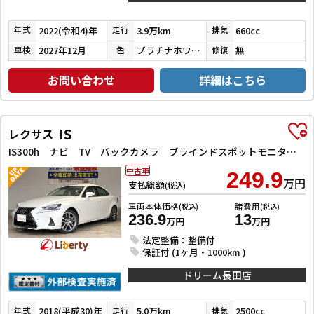
2022(令和4)年
3.9万km
660cc
年式
走行
排気
2027年12月
プラチナホワイトパール
無
車検
色
修復
お問い合わせ
詳細はこちら
IS
レクサス
IS300h ナビ TV バックカメラ ブラインドスポットモニター クリアランスソナー レーンアシスト オートクルーズコントロール 衝突被害軽減システム アルミホイール LEDヘッドランプ パワーシート
中古車
249.9
万円
支払総額
(税込)
車両本体価格
諸費用
(税込)
(税込)
236.9
13
万円
万円
法定整備：整備付
保証付 (1ヶ月・1000km )
ドリーム長田店
2018(平成30)年
5.0万km
2500cc
年式
走行
排気