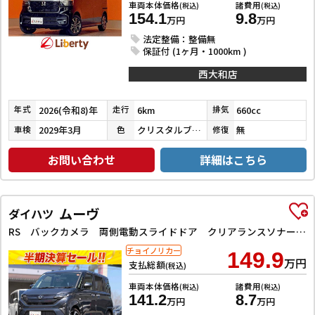
車両本体価格
諸費用
(税込)
(税込)
154.1
9.8
万円
万円
法定整備：整備無
保証付 (1ヶ月・1000km )
西大和店
2026(令和8)年
6km
660cc
年式
走行
排気
2029年3月
クリスタルブラックパール
無
車検
色
修復
お問い合わせ
詳細はこちら
ムーヴ
ダイハツ
RS バックカメラ 両側電動スライドドア クリアランスソナー オートクルーズコントロール 衝突被害軽減システム オートライト スマートキー アイドリングストップ 電動格納ミラー ベンチシート CVT ABS
チョイノリカー
149.9
万円
支払総額
(税込)
車両本体価格
諸費用
(税込)
(税込)
141.2
8.7
万円
万円