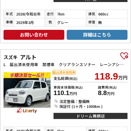
2026(令和8)年
7km
660cc
年式
走行
排気
2029年3月
グレー
無
車検
色
修復
お問い合わせ
詳細はこちら
アルト
スズキ
L 届出済未使用車 禁煙車 クリアランスソナー レーンアシスト 衝突被害軽減システム オートライト キーレスエントリー アイドリングストップ 電動格納ミラー シートヒーター CVT 盗難防止システム
届出済未使用車
118.9
万円
支払総額
(税込)
車両本体価格
諸費用
(税込)
(税込)
110.1
8.8
万円
万円
法定整備：整備無
保証付 (1ヶ月・1000km )
ドリーム舞鶴店
2025(令和7)年
6km
660cc
年式
走行
排気