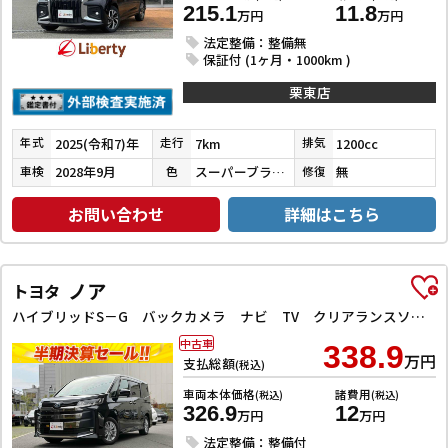
215.1
11.8
万円
万円
法定整備：整備無
保証付 (1ヶ月・1000km )
栗東店
2025(令和7)年
7km
1200cc
年式
走行
排気
2028年9月
スーパーブラックパール
無
車検
色
修復
お問い合わせ
詳細はこちら
ノア
トヨタ
ハイブリッドS－G バックカメラ ナビ TV クリアランスソナー オートクルーズコントロール レーンアシスト 衝突被害軽減システム 両側電動スライドドア オートマチックハイビーム オートライト
中古車
338.9
万円
支払総額
(税込)
車両本体価格
諸費用
(税込)
(税込)
326.9
12
万円
万円
法定整備：整備付