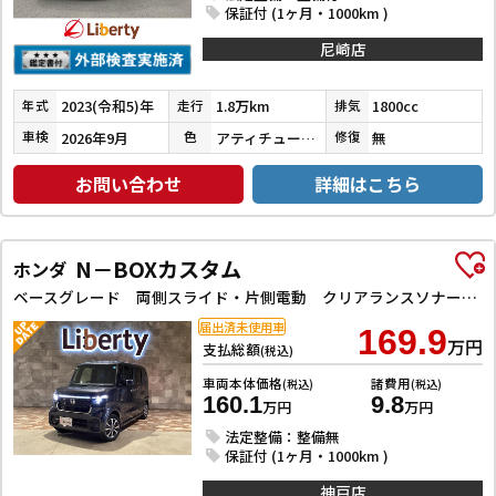
保証付 (1ヶ月・1000km )
尼崎店
2023(令和5)年
1.8万km
1800cc
年式
走行
排気
2026年9月
アティチュードブラックマイカ
無
車検
色
修復
お問い合わせ
詳細はこちら
N－BOXカスタム
ホンダ
ベースグレード 両側スライド・片側電動 クリアランスソナー オートクルーズコントロール レーンアシスト オートライト スマートキー アイドリングストップ 電動格納ミラー シートヒーター ベンチシート CVT ESC
届出済未使用車
169.9
万円
支払総額
(税込)
車両本体価格
諸費用
(税込)
(税込)
160.1
9.8
万円
万円
法定整備：整備無
保証付 (1ヶ月・1000km )
神戸店