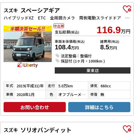
スペーシアギア
スズキ
ハイブリッドXZ ETC 全周囲カメラ 両側電動スライドドア クリアランスソナー レーンアシスト 衝突被害軽減システム オートライト スマートキー アイドリングストップ 電動格納ミラー シートヒーター ベンチシート
中古車
116.9
万円
支払総額
(税込)
車両本体価格
諸費用
(税込)
(税込)
108.4
8.5
万円
万円
法定整備：整備付
保証付 (1ヶ月・1000km )
栗東店
2019(平成31)年
5.0万km
660cc
年式
走行
排気
2028年1月
オフブルーメタリック／ミネラルグレーメタリック
無
車検
色
修復
お問い合わせ
詳細はこちら
ソリオバンディット
スズキ