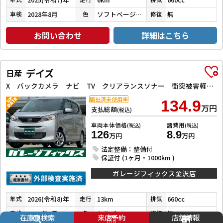
2028年8月
ソフトベージュメタリック
無
車検
色
修復
お問い合わせ
詳細はこちら
デイズ
日産
X バックカメラ ナビ TV クリアランスソナー 衝突被害軽減システム オートライト スマートキー アイドリングストップ 電動格納ミラー ベンチシート CVT 盗難防止システム ABS ESC CD
届出済未使用車
134.9
万円
支払総額
(税込)
車両本体価格
諸費用
(税込)
(税込)
126
8.9
万円
万円
法定整備：整備付
保証付 (1ヶ月・1000km )
ガレージフィックス金沢店
2026(令和8)年
13km
660cc
年式
走行
排気
2029年2月
シルバー
無
車検
色
修復
在庫車検索
来店予約
店舗情報