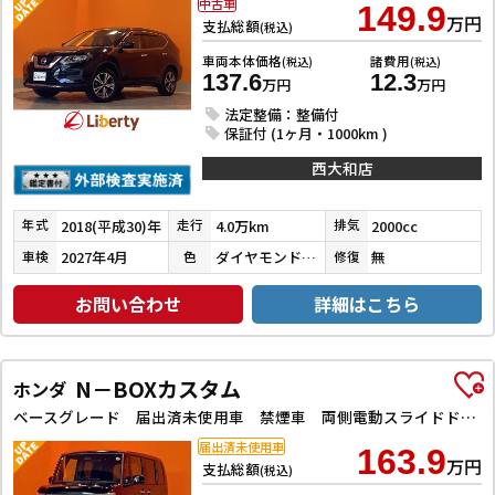
中古車
149.9
万円
支払総額
(税込)
車両本体価格
諸費用
(税込)
(税込)
137.6
12.3
万円
万円
法定整備：整備付
保証付 (1ヶ月・1000km )
西大和店
2018(平成30)年
4.0万km
2000cc
年式
走行
排気
2027年4月
ダイヤモンドブラックパール
無
車検
色
修復
お問い合わせ
詳細はこちら
N－BOXカスタム
ホンダ
ベースグレード 届出済未使用車 禁煙車 両側電動スライドドア アダプティブクルーズコントロール 純正アルミホイール LEDヘッドライト 電動パーキングブレーキ オートブレーキホールド 前席シートヒーター
届出済未使用車
163.9
万円
支払総額
(税込)