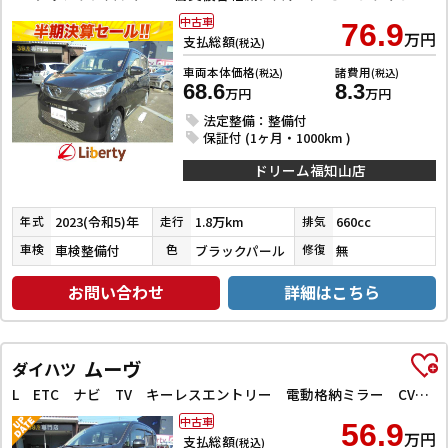
中古車
76.9
万円
支払総額
(税込)
車両本体価格
諸費用
(税込)
(税込)
68.6
8.3
万円
万円
法定整備：整備付
保証付 (1ヶ月・1000km )
ドリーム福知山店
2023(令和5)年
1.8万km
660cc
年式
走行
排気
車検整備付
ブラックパール
無
車検
色
修復
お問い合わせ
詳細はこちら
ムーヴ
ダイハツ
L ETC ナビ TV キーレスエントリー 電動格納ミラー CVT 盗難防止システム ABS ESC CD Bluetooth 衝突安全ボディ エアコン パワーステアリング パワーウィンドウ
中古車
56.9
万円
支払総額
(税込)