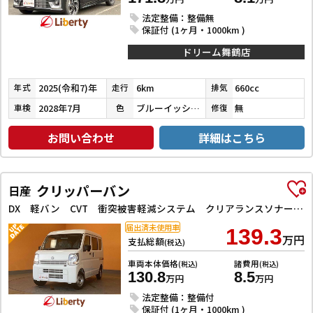
法定整備：整備無
保証付 (1ヶ月・1000km )
ドリーム舞鶴店
2025(令和7)年
6km
660cc
年式
走行
排気
2028年7月
ブルーイッシュブラックパール３
無
車検
色
修復
お問い合わせ
詳細はこちら
クリッパーバン
日産
DX 軽バン CVT 衝突被害軽減システム クリアランスソナー レーンアシスト 両側スライドドア アイドリングストップ オートライト ESC エアコン パワーウィンドウ 運転席エアバッグ 助手席エアバッグ
届出済未使用車
139.3
万円
支払総額
(税込)
車両本体価格
諸費用
(税込)
(税込)
130.8
8.5
万円
万円
法定整備：整備付
保証付 (1ヶ月・1000km )