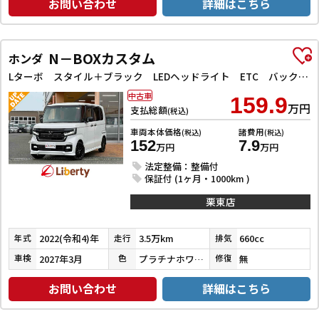
お問い合わせ
詳細はこちら
N－BOXカスタム
ホンダ
Lターボ スタイル＋ブラック LEDヘッドライト ETC バックカメラ 両側電動スライドドア ナビ TV クリアランスソナー レーンアシスト 衝突被害軽減システム オートライト スマートキー アイドリングストップ 電動格納ミラー
中古車
159.9
万円
支払総額
(税込)
車両本体価格
諸費用
(税込)
(税込)
152
7.9
万円
万円
法定整備：整備付
保証付 (1ヶ月・1000km )
栗東店
2022(令和4)年
3.5万km
660cc
年式
走行
排気
2027年3月
プラチナホワイトパール
無
車検
色
修復
お問い合わせ
詳細はこちら