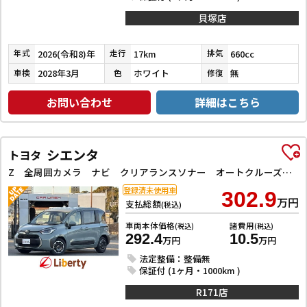
貝塚店
2026(令和8)年
17km
660cc
年式
走行
排気
2028年3月
ホワイト
無
車検
色
修復
お問い合わせ
詳細はこちら
シエンタ
トヨタ
Z 全周囲カメラ ナビ クリアランスソナー オートクルーズコントロール レーンアシスト 衝突被害軽減システム 両側スライドドア オートライト LEDヘッドランプ スマートキー 3列シート CVT USB
登録済未使用車
302.9
万円
支払総額
(税込)
車両本体価格
諸費用
(税込)
(税込)
292.4
10.5
万円
万円
法定整備：整備無
保証付 (1ヶ月・1000km )
R171店