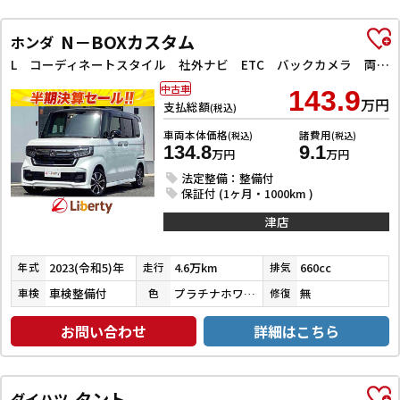
N－BOXカスタム
ホンダ
L コーディネートスタイル 社外ナビ ETC バックカメラ 両側電動スライドドア クリアランスソナー アダプティブクルーズコントロール レーンアシスト 衝突被害軽減システム スマートキー アイドリングストップ 電動格納ミラー
中古車
143.9
万円
支払総額
(税込)
車両本体価格
諸費用
(税込)
(税込)
134.8
9.1
万円
万円
法定整備：整備付
保証付 (1ヶ月・1000km )
津店
2023(令和5)年
4.6万km
660cc
年式
走行
排気
車検整備付
プラチナホワイトパール／ブラック
無
車検
色
修復
お問い合わせ
詳細はこちら
タント
ダイハツ