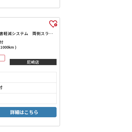
ハイブリッドMV ドライブレコーダー ETC 全周囲カメラ クリアランスソナー オートクルーズコントロール レーンアシスト 衝突被害軽減システム 両側スライド・片側電動 LEDヘッドランプ スマートキー
付
000km )
尼崎店
付
詳細はこちら