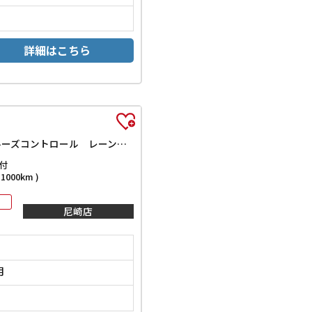
詳細はこちら
G・Lホンダセンシング ドライブレコーダー ETC バックカメラ 両側スライド・片側電動 ナビ TV クリアランスソナー オートクルーズコントロール レーンアシスト 衝突被害軽減システム オートライト スマートキー
付
000km )
尼崎店
月