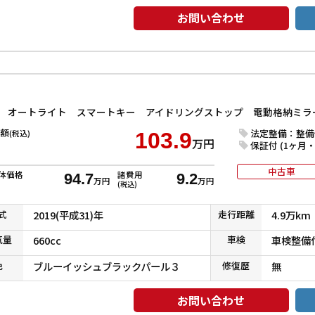
お問い合わせ
額
法定整備：整備
(税込)
103.9
万円
保証付 (1ヶ月・1
中古車
体価格
諸費用
94.7
9.2
万円
万円
(税込)
式
2019(平成31)年
走行
距離
4.9万km
気
量
660cc
車検
車検整備
色
ブルーイッシュブラックパール３
修復
歴
無
お問い合わせ