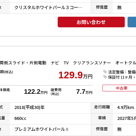
色
クリスタルホワイトパール３コートパール
修復
歴
無
お問い合わせ
額
法定整備：整備
(税込)
129.9
万円
保証付 (1ヶ月・1
中古車
体価格
諸費用
122.2
7.7
万円
万円
(税込)
式
2018(平成30)年
走行
距離
4.9万km
気
量
660cc
車検
2027年5
色
プレミアムホワイトパールⅡ
修復
歴
無