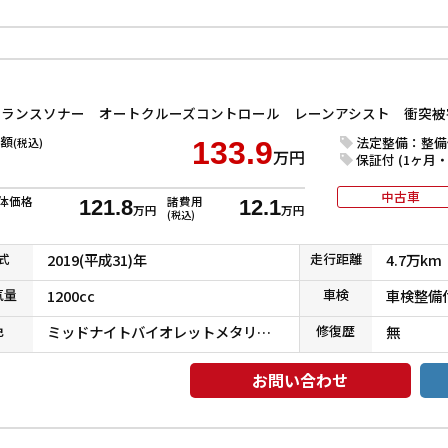
額
法定整備：整備
(税込)
133.9
万円
保証付 (1ヶ月・1
中古車
体価格
諸費用
121.8
12.1
万円
万円
(税込)
式
2019(平成31)年
走行
距離
4.7万km
気
量
1200cc
車検
車検整備
色
ミッドナイトバイオレットメタリック
修復
歴
無
お問い合わせ