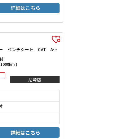
詳細はこちら
ハイブリッドG ドライブレコーダー 両側スライドドア ナビ TV オートライト スマートキー アイドリングストップ 電動格納ミラー ベンチシート CVT ABS ESC CD エアコン パワーウィンドウ
付
000km )
尼崎店
付
詳細はこちら