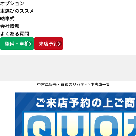
オプション
車選びのススメ
納車式
会社情報
よくある質問
整備・車検
来店予約
営業時間
AM10:00 ～ PM6:00
中古車販売・買取のリバティ
中古車一覧