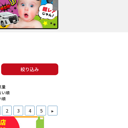
絞り込み
気量
ない順
い順
2
3
4
5
▸