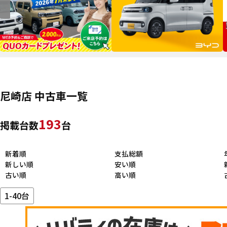
尼崎店 中古車一覧
193
掲載台数
台
新着順
支払総額
新しい順
安い順
古い順
高い順
1-40台