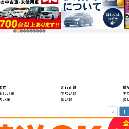
年式
走行距離
排
新しい順
少ない順
少
古い順
多い順
多
◂
1