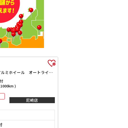
GT ドライブレコーダー ETC クリアランスソナー オートクルーズコントロール 衝突被害軽減システム 全周囲カメラ ナビ TV アルミホイール オートライト LEDヘッドランプ サンルーフ AT
付
000km )
尼崎店
付