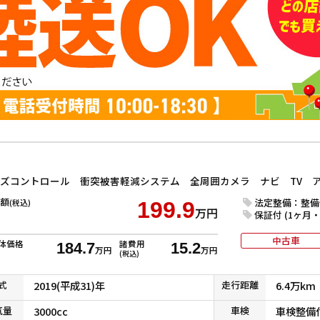
額
法定整備：整備
(税込)
199.9
万円
保証付 (1ヶ月・1
中古車
体価格
諸費用
184.7
15.2
万円
万円
(税込)
式
2019(平成31)年
走行
距離
6.4万km
気
量
3000cc
車検
車検整備