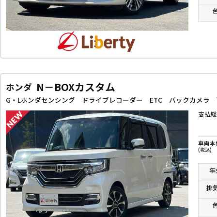
N－BOXカスタム
ホンダ
支払総
車両本
(税込)
年
排