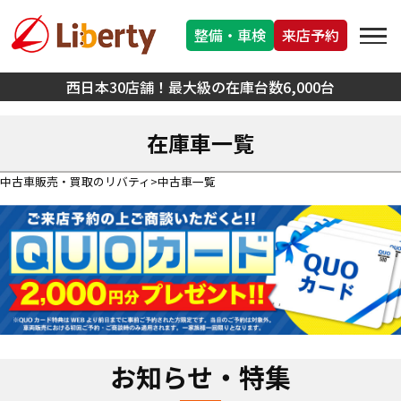
整備・車検
来店予約
西日本30店舗！最大級の在庫台数6,000台
在庫車一覧
中古車販売・買取のリバティ
中古車一覧
お知らせ・特集