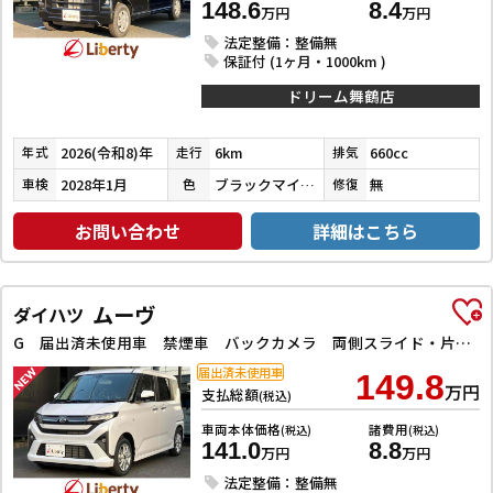
148.6
8.4
万円
万円
法定整備：整備無
保証付 (1ヶ月・1000km )
ドリーム舞鶴店
2026(令和8)年
6km
660cc
年式
走行
排気
2028年1月
ブラックマイカメタリック
無
車検
色
修復
お問い合わせ
詳細はこちら
ムーヴ
ダイハツ
G 届出済未使用車 禁煙車 バックカメラ 両側スライド・片側電動 クリアランスソナー 衝突被害軽減システム オートライト LEDヘッドランプ スマートキー アイドリングストップ 電動格納ミラー
届出済未使用車
149.8
万円
支払総額
(税込)
車両本体価格
諸費用
(税込)
(税込)
141.0
8.8
万円
万円
法定整備：整備無