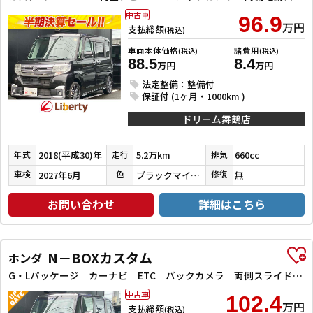
中古車
96.9
万円
支払総額
(税込)
車両本体価格
諸費用
(税込)
(税込)
88.5
8.4
万円
万円
法定整備：整備付
保証付 (1ヶ月・1000km )
ドリーム舞鶴店
2018(平成30)年
5.2万km
660cc
年式
走行
排気
2027年6月
ブラックマイカメタリック
無
車検
色
修復
お問い合わせ
詳細はこちら
N－BOXカスタム
ホンダ
G・Lパッケージ カーナビ ETC バックカメラ 両側スライド・片側電動 TV オートライト HID スマートキー アイドリングストップ 電動格納ミラー ベンチシート CVT 盗難防止システム ABS ESC
中古車
102.4
万円
支払総額
(税込)