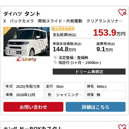
タント
ダイハツ
X バックカメラ 両側スライド・片側電動 クリアランスソナー 衝突被害軽減システム LEDヘッドランプ スマートキー アイドリングストップ 電動格納ミラー シートヒーター ベンチシート CVT
届出済未使用車
153.9
万円
支払総額
(税込)
車両本体価格
諸費用
(税込)
(税込)
144.8
9.1
万円
万円
法定整備：整備無
保証付 (1ヶ月・1000km )
ドリーム舞鶴店
2025(令和7)年
5km
660cc
年式
走行
排気
2028年12月
シャイニングホワイトパール
無
車検
色
修復
お問い合わせ
詳細はこちら
N－BOXカスタム
ホンダ