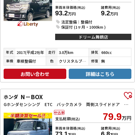
車両本体価格
諸費用
(税込)
(税込)
93.2
9.2
万円
万円
法定整備：整備付
保証付 (1ヶ月・1000km )
ドリーム舞鶴店
2017(平成29)年
3.0万km
660cc
年式
走行
排気
車検整備付
クリスタルブラックパール
無
車検
色
修復
お問い合わせ
詳細はこちら
N－BOX
ホンダ
Gホンダセンシング ETC バックカメラ 両側スライドドア ナビ クリアランスソナー オートクルーズコントロール レーンアシスト 衝突被害軽減システム オートライト LEDヘッドランプ スマートキー
中古車
79.9
万円
支払総額
(税込)
車両本体価格
諸費用
(税込)
(税込)
73.1
6.8
万円
万円