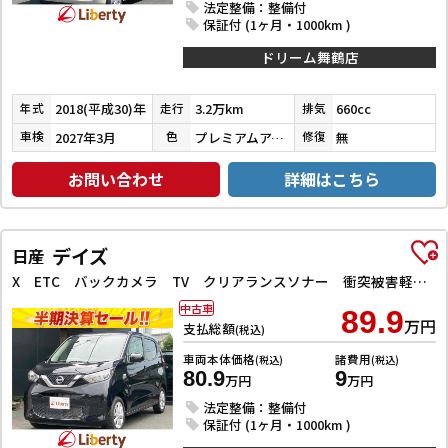
法定整備：整備付
保証付 (1ヶ月・1000km )
ドリーム舞鶴店
2018(平成30)年
3.2万km
660cc
年式
走行
排気
2027年3月
プレミアムアイボリーパール
無
車検
色
修復
お問い合わせ
詳細はこちら
デイズ
日産
X ETC バックカメラ TV クリアランスソナー 衝突被害軽減システム オートライト スマートキー アイドリングストップ 電動格納ミラー ベンチシート CVT 盗難防止システム
中古車
89.9
万円
支払総額
(税込)
車両本体価格
諸費用
(税込)
(税込)
80.9
9
万円
万円
法定整備：整備付
保証付 (1ヶ月・1000km )