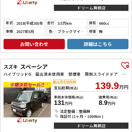
ドリーム舞鶴店
2018(平成30)年
3.5万km
660cc
年式
走行
排気
2027年5月
ブラックマイカメタリック
無
車検
色
修復
お問い合わせ
詳細はこちら
スペーシア
スズキ
ハイブリッドG 届出済未使用車 禁煙車 両側スライドドア クリアランスソナー 衝突被害軽減システム オートライト LEDヘッドランプ スマートキー アイドリングストップ 電動格納ミラー ベンチシート 盗難防止システム
届出済未使用車
139.9
万円
支払総額
(税込)
車両本体価格
諸費用
(税込)
(税込)
131
8.9
万円
万円
法定整備：整備無
保証付 (1ヶ月・1000km )
ドリーム舞鶴店