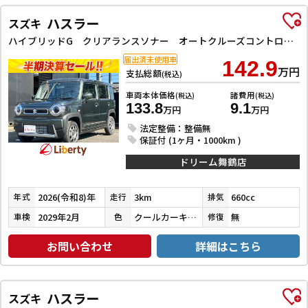
ハスラー
スズキ
ハイブリッドG クリアランスソナー オートクルーズコントロール レーンアシスト 衝突被害軽減システム オートライト LEDヘッドランプ スマートキー アイドリングストップ 電動格納ミラー シートヒーター CVT
届出済未使用車
142.9
万円
支払総額
(税込)
車両本体価格
諸費用
(税込)
(税込)
133.8
9.1
万円
万円
法定整備：整備無
保証付 (1ヶ月・1000km )
ドリーム舞鶴店
2026(令和8)年
3km
660cc
年式
走行
排気
2029年2月
クールカーキパールメタリック
無
車検
色
修復
お問い合わせ
詳細はこちら
ハスラー
スズキ