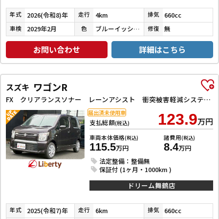
2026(令和8)年
4km
660cc
年式
走行
排気
2029年2月
ブルーイッシュブラックパール３
無
車検
色
修復
お問い合わせ
詳細はこちら
ワゴンR
スズキ
FX クリアランスソナー レーンアシスト 衝突被害軽減システム オートライト スマートキー 電動格納ミラー シートヒーター ベンチシート CVT 盗難防止システム ABS ESC 衝突安全ボディ エアコン
届出済未使用車
123.9
万円
支払総額
(税込)
車両本体価格
諸費用
(税込)
(税込)
115.5
8.4
万円
万円
法定整備：整備無
保証付 (1ヶ月・1000km )
ドリーム舞鶴店
2025(令和7)年
6km
660cc
年式
走行
排気