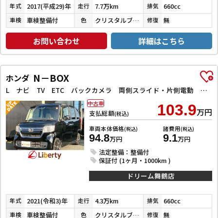
2017(平成29)年
7.7万km
660cc
年式
走行
排気
車検整備付
クリスタルブラックパール
無
車検
色
修復
お問い合わせ
詳細はこちら
N－BOX
ホンダ
L ナビ TV ETC バックカメラ 両側スライド・片側電動 クリアランスソナー オートクルーズコントロール レーンアシスト 衝突被害軽減システム オートライト LEDヘッドランプ スマートキー
中古車
103.9
万円
支払総額
(税込)
車両本体価格
諸費用
(税込)
(税込)
94.8
9.1
万円
万円
法定整備：整備付
保証付 (1ヶ月・1000km )
ドリーム舞鶴店
2021(令和3)年
4.3万km
660cc
年式
走行
排気
車検整備付
クリスタルブラックパール
無
車検
色
修復