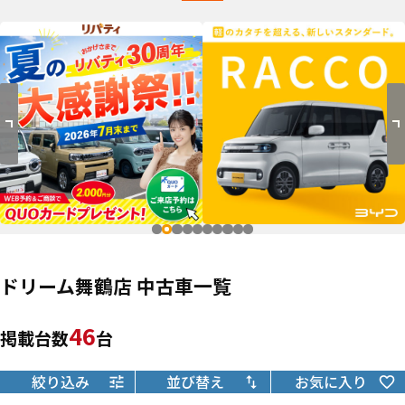
ドリーム舞鶴店 中古車一覧
46
掲載台数
台
絞り込み
並び替え
お気に入り