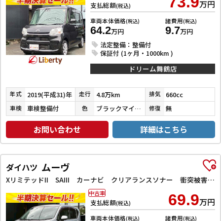
73.9
万円
支払総額
(税込)
車両本体価格
諸費用
(税込)
(税込)
64.2
9.7
万円
万円
法定整備：整備付
保証付 (1ヶ月・1000km )
ドリーム舞鶴店
2019(平成31)年
4.8万km
660cc
年式
走行
排気
車検整備付
ブラックマイカメタリック
無
車検
色
修復
お問い合わせ
詳細はこちら
ムーヴ
ダイハツ
XリミテッドII SAIII カーナビ クリアランスソナー 衝突被害軽減システム オートマチックハイビーム オートライト LEDヘッドランプ スマートキー アイドリングストップ 電動格納ミラー シートヒーター
中古車
69.9
万円
支払総額
(税込)
車両本体価格
諸費用
(税込)
(税込)