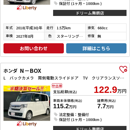
保証付 (1ヶ月・1000km )
ドリーム舞鶴店
2018(平成30)年
1.5万km
660cc
年式
走行
排気
2027年8月
スターリングシルバーメタリック
無
車検
色
修復
お問い合わせ
詳細はこちら
N－BOX
ホンダ
L バックカメラ 両側電動スライドドア TV クリアランスソナー オートクルーズコントロール レーンアシスト 衝突被害軽減システム オートライト LEDヘッドランプ スマートキー アイドリングストップ
中古車
122.9
万円
支払総額
(税込)
車両本体価格
諸費用
(税込)
(税込)
115.2
7.7
万円
万円
法定整備：整備付
保証付 (1ヶ月・1000km )
ドリーム舞鶴店