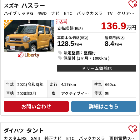
ハスラー
スズキ
ハイブリッドG 4WD ナビ ETC バックカメラ TV クリアランスソナー レーンアシスト 衝突被害軽減システム オートライト スマートキー アイドリングストップ 電動格納ミラー シートヒーター CVT
中古車
136.9
万円
支払総額
(税込)
車両本体価格
諸費用
(税込)
(税込)
128.5
8.4
万円
万円
法定整備：整備付
保証付 (1ヶ月・1000km )
ドリーム舞鶴店
2021(令和3)年
4.1万km
660cc
年式
走行
排気
2028年3月
アクティブイエロー／ホワイト
無
車検
色
修復
お問い合わせ
詳細はこちら
タント
ダイハツ
カスタムRS SAIII 純正ナビ ETC バックカメラ 両側電動スライドドア TV クリアランスソナー 衝突被害軽減システム オートライト LEDヘッドランプ スマートキー アイドリングストップ シートヒーター