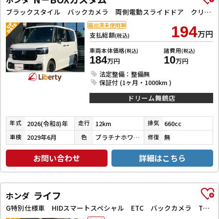
ブラックスタイル バックカメラ 両側電動スライドドア クリアランスソナー オートクルーズコントロール レーンアシスト 衝突被害軽減システム オートライト LEDヘッドランプ スマートキー アイドリングストップ
届出済未使用車
194
万円
支払総額
(税込)
車両本体価格
諸費用
(税込)
(税込)
184
10
万円
万円
法定整備：整備無
保証付 (1ヶ月・1000km )
ドリーム舞鶴店
2026(令和8)年
12km
660cc
年式
走行
排気
2029年6月
プラチナホワイトパール
無
車検
色
修復
お問い合わせ
詳細はこちら
ライフ
ホンダ
G特別仕様車 HIDスマートスペシャル ETC バックカメラ TV HID スマートキー ベンチシート AT 盗難防止システム ABS CD ミュージックプレイヤー接続可 衝突安全ボディ エアコン パワーステアリング パワーウィンドウ