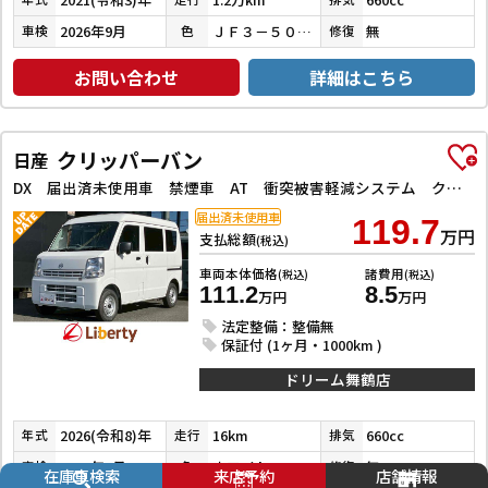
2026年9月
ＪＦ３－５０８１７８２
無
車検
色
修復
お問い合わせ
詳細はこちら
クリッパーバン
日産
DX 届出済未使用車 禁煙車 AT 衝突被害軽減システム クリアランスソナー レーンアシスト ETC 両側スライドドア アイドリングストップ オートライト ESC エアコン
届出済未使用車
119.7
万円
支払総額
(税込)
車両本体価格
諸費用
(税込)
(税込)
111.2
8.5
万円
万円
法定整備：整備無
保証付 (1ヶ月・1000km )
ドリーム舞鶴店
2026(令和8)年
16km
660cc
年式
走行
排気
2028年3月
ホワイト
無
車検
色
修復
在庫車検索
来店予約
店舗情報