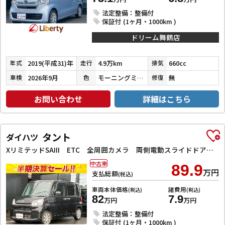
法定整備：整備付
保証付 (1ヶ月・1000km )
ドリーム舞鶴店
2019(平成31)年
4.9万km
660cc
年式
走行
排気
2026年9月
モーニングミストブルーメタリック
無
車検
色
修復
お問い合わせ
詳細はこちら
タント
ダイハツ
XリミテッドSAIII ETC 全周囲カメラ 両側電動スライドドア ナビ クリアランスソナー 衝突被害軽減システム オートマチックハイビーム オートライト スマートキー アイドリングストップ シートヒーター ベンチシート
中古車
89.9
万円
支払総額
(税込)
車両本体価格
諸費用
(税込)
(税込)
82
7.9
万円
万円
法定整備：整備付
保証付 (1ヶ月・1000km )