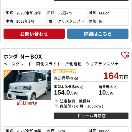
2020(令和2)年
5.2万km
660cc
年式
走行
排気
2027年2月
クリスタルブラックパール
無
車検
色
修復
お問い合わせ
詳細はこちら
N－BOX
ホンダ
ベースグレード 両側スライド・片側電動 クリアランスソナー オートクルーズコントロール レーンアシスト 衝突被害軽減システム オートライト LEDヘッドランプ スマートキー アイドリングストップ
届出済未使用車
164
万円
支払総額
(税込)
車両本体価格
諸費用
(税込)
(税込)
154.0
10
万円
万円
法定整備：整備無
保証付 (1ヶ月・1000km )
ドリーム舞鶴店
2026(令和8)年
5km
660cc
年式
走行
排気