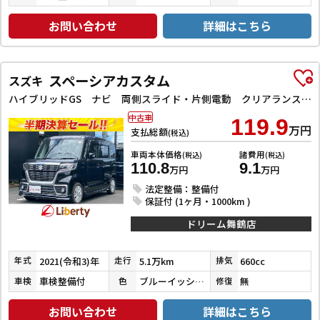
お問い合わせ
詳細はこちら
スペーシアカスタム
スズキ
ハイブリッドGS ナビ 両側スライド・片側電動 クリアランスソナー オートクルーズコントロール レーンアシスト 衝突被害軽減システム オートライト スマートキー アイドリングストップ 電動格納ミラー シートヒーター
中古車
119.9
万円
支払総額
(税込)
車両本体価格
諸費用
(税込)
(税込)
110.8
9.1
万円
万円
法定整備：整備付
保証付 (1ヶ月・1000km )
ドリーム舞鶴店
2021(令和3)年
5.1万km
660cc
年式
走行
排気
車検整備付
ブルーイッシュブラックパール３
無
車検
色
修復
お問い合わせ
詳細はこちら