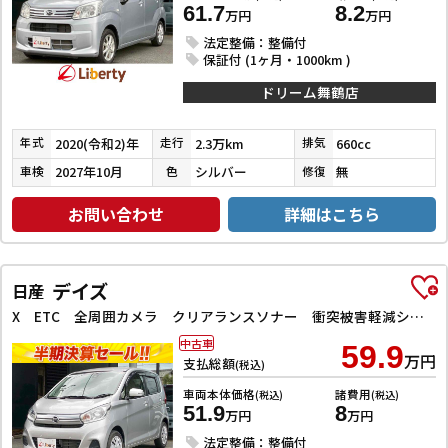
61.7
8.2
万円
万円
法定整備：整備付
保証付 (1ヶ月・1000km )
ドリーム舞鶴店
2020(令和2)年
2.3万km
660cc
年式
走行
排気
2027年10月
シルバー
無
車検
色
修復
お問い合わせ
詳細はこちら
デイズ
日産
X ETC 全周囲カメラ クリアランスソナー 衝突被害軽減システム スマートキー アイドリングストップ 電動格納ミラー ベンチシート CVT 盗難防止システム ABS ESC
中古車
59.9
万円
支払総額
(税込)
車両本体価格
諸費用
(税込)
(税込)
51.9
8
万円
万円
法定整備：整備付