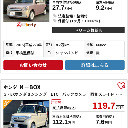
車両本体価格
諸費用
(税込)
(税込)
27.7
9.2
万円
万円
法定整備：整備付
保証付 (1ヶ月・1000km )
ドリーム舞鶴店
2015(平成27)年
8.2万km
660cc
年式
走行
排気
車検整備付
シャンパンピンクパールメタリック
無
車検
色
修復
お問い合わせ
詳細はこちら
N－BOX
ホンダ
G・EXホンダセンシング ETC バックカメラ 両側スライド・片側電動 TV クリアランスソナー オートクルーズコントロール レーンアシスト 衝突被害軽減システム オートライト LEDヘッドランプ スマートキー
中古車
119.7
万円
支払総額
(税込)
車両本体価格
諸費用
(税込)
(税込)
112.1
7.6
万円
万円