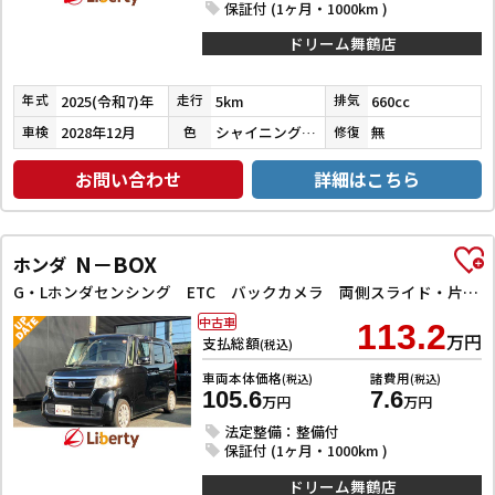
保証付 (1ヶ月・1000km )
ドリーム舞鶴店
2025(令和7)年
5km
660cc
年式
走行
排気
2028年12月
シャイニングホワイトパール
無
車検
色
修復
お問い合わせ
詳細はこちら
N－BOX
ホンダ
G・Lホンダセンシング ETC バックカメラ 両側スライド・片側電動 ナビ オートクルーズコントロール レーンアシスト 衝突被害軽減システム オートライト スマートキー アイドリングストップ
中古車
113.2
万円
支払総額
(税込)
車両本体価格
諸費用
(税込)
(税込)
105.6
7.6
万円
万円
法定整備：整備付
保証付 (1ヶ月・1000km )
ドリーム舞鶴店