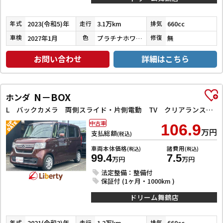
2023(令和5)年
3.1万km
660cc
年式
走行
排気
2027年1月
プラチナホワイトパール
無
車検
色
修復
お問い合わせ
詳細はこちら
N－BOX
ホンダ
L バックカメラ 両側スライド・片側電動 TV クリアランスソナー オートクルーズコントロール レーンアシスト 衝突被害軽減システム オートライト LEDヘッドランプ スマートキー アイドリングストップ
中古車
106.9
万円
支払総額
(税込)
車両本体価格
諸費用
(税込)
(税込)
99.4
7.5
万円
万円
法定整備：整備付
保証付 (1ヶ月・1000km )
ドリーム舞鶴店
2021(令和3)年
1.2万km
660cc
年式
走行
排気