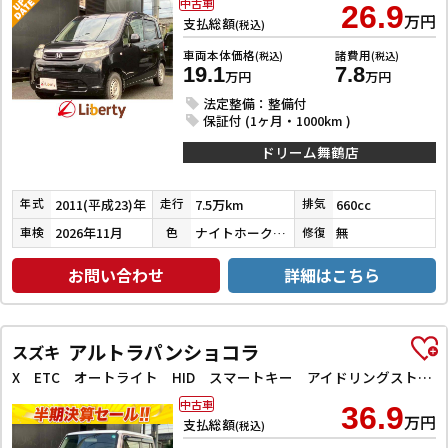
中古車
26.9
万円
支払総額
(税込)
車両本体価格
諸費用
(税込)
(税込)
19.1
7.8
万円
万円
法定整備：整備付
保証付 (1ヶ月・1000km )
ドリーム舞鶴店
2011(平成23)年
7.5万km
660cc
年式
走行
排気
2026年11月
ナイトホークブラックパール
無
車検
色
修復
お問い合わせ
詳細はこちら
アルトラパンショコラ
スズキ
X ETC オートライト HID スマートキー アイドリングストップ 電動格納ミラー ベンチシート CVT 盗難防止システム ABS CD Bluetooth 衝突安全ボディ エアコン パワーステアリング
中古車
36.9
万円
支払総額
(税込)