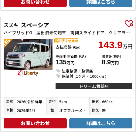
お問い合わせ
詳細はこちら
スペーシア
スズキ
ハイブリッドG 届出済未使用車 両側スライドドア クリアランスソナー オートライト LEDヘッドランプ スマートキー アイドリングストップ 電動格納ミラー ベンチシート CVT 盗難防止システム ABS ESC
届出済未使用車
143.9
万円
支払総額
(税込)
車両本体価格
諸費用
(税込)
(税込)
135
8.9
万円
万円
法定整備：整備無
保証付 (1ヶ月・1000km )
ドリーム舞鶴店
2026(令和8)年
5km
660cc
年式
走行
排気
2029年2月
オフブルーメタリック
無
車検
色
修復
お問い合わせ
詳細はこちら