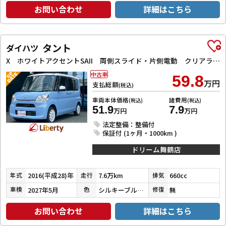
お問い合わせ
詳細はこちら
タント
ダイハツ
X ホワイトアクセントSAII 両側スライド・片側電動 クリアランスソナー 衝突被害軽減システム オートライト スマートキー アイドリングストップ 電動格納ミラー ベンチシート CVT 盗難防止システム ABS ESC CD
中古車
59.8
万円
支払総額
(税込)
車両本体価格
諸費用
(税込)
(税込)
51.9
7.9
万円
万円
法定整備：整備付
保証付 (1ヶ月・1000km )
ドリーム舞鶴店
2016(平成28)年
7.6万km
660cc
年式
走行
排気
2027年5月
シルキーブルーパール／ホワイト
無
車検
色
修復
お問い合わせ
詳細はこちら