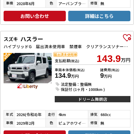
2028年6月
アーバンブラウンパールメタリック
無
車検
色
修復
お問い合わせ
詳細はこちら
ハスラー
スズキ
ハイブリッドG 届出済未使用車 禁煙車 クリアランスソナー オートクルーズコントロール レーンアシスト 衝突被害軽減システム オートライト LEDヘッドランプ アイドリングストップ 電動格納ミラー シートヒーター
届出済未使用車
143.9
万円
支払総額
(税込)
車両本体価格
諸費用
(税込)
(税込)
134.9
9
万円
万円
法定整備：整備無
保証付 (1ヶ月・1000km )
ドリーム舞鶴店
2026(令和8)年
4km
660cc
年式
走行
排気
2029年2月
ピュアホワイトパール
無
車検
色
修復