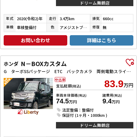
ドリーム舞鶴店
2020(令和2)年
3.4万km
660cc
年式
走行
排気
車検整備付
アメジストブラックパール
無
車検
色
修復
お問い合わせ
詳細はこちら
N－BOXカスタム
ホンダ
G ターボSSパッケージ ETC バックカメラ 両側電動スライドドア TV オートクルーズコントロール 衝突被害軽減システム HID スマートキー アイドリングストップ 電動格納ミラー シートヒーター
中古車
83.9
万円
支払総額
(税込)
車両本体価格
諸費用
(税込)
(税込)
74.5
9.4
万円
万円
法定整備：整備付
保証付 (1ヶ月・1000km )
ドリーム舞鶴店