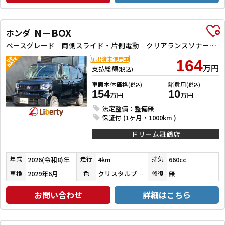
N－BOX
ホンダ
ベースグレード 両側スライド・片側電動 クリアランスソナー オートクルーズコントロール オートライト スマートキー アイドリングストップ 電動格納ミラー シートヒーター ベンチシート CVT ABS
届出済未使用車
164
万円
支払総額
(税込)
車両本体価格
諸費用
(税込)
(税込)
154
10
万円
万円
法定整備：整備無
保証付 (1ヶ月・1000km )
ドリーム舞鶴店
2026(令和8)年
4km
660cc
年式
走行
排気
2029年6月
クリスタルブラックパール
無
車検
色
修復
お問い合わせ
詳細はこちら