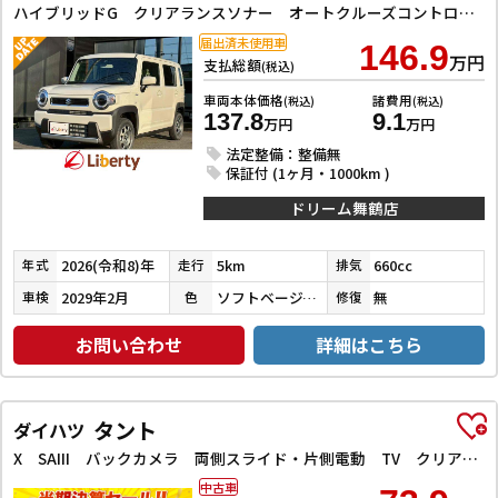
ハイブリッドG クリアランスソナー オートクルーズコントロール レーンアシスト 衝突被害軽減システム オートライト LEDヘッドランプ スマートキー アイドリングストップ 電動格納ミラー シートヒーター CVT
届出済未使用車
146.9
万円
支払総額
(税込)
車両本体価格
諸費用
(税込)
(税込)
137.8
9.1
万円
万円
法定整備：整備無
保証付 (1ヶ月・1000km )
ドリーム舞鶴店
2026(令和8)年
5km
660cc
年式
走行
排気
2029年2月
ソフトベージュメタリック
無
車検
色
修復
お問い合わせ
詳細はこちら
タント
ダイハツ
X SAIII バックカメラ 両側スライド・片側電動 TV クリアランスソナー 衝突被害軽減システム オートマチックハイビーム オートライト スマートキー アイドリングストップ シートヒーター ベンチシート CVT
中古車