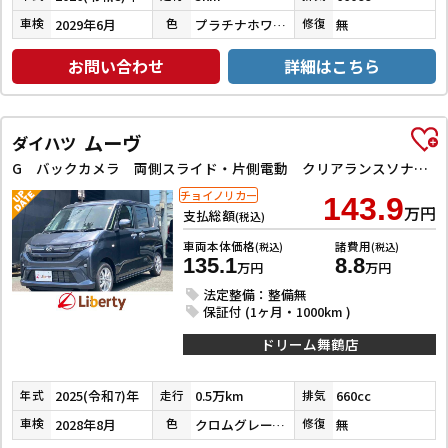
2029年6月
プラチナホワイトパール
無
車検
色
修復
お問い合わせ
詳細はこちら
ムーヴ
ダイハツ
G バックカメラ 両側スライド・片側電動 クリアランスソナー レーンアシスト 衝突被害軽減システム オートライト LEDヘッドランプ スマートキー アイドリングストップ 電動格納ミラー ベンチシート
チョイノリカー
143.9
万円
支払総額
(税込)
車両本体価格
諸費用
(税込)
(税込)
135.1
8.8
万円
万円
法定整備：整備無
保証付 (1ヶ月・1000km )
ドリーム舞鶴店
2025(令和7)年
0.5万km
660cc
年式
走行
排気
2028年8月
クロムグレーメタリック
無
車検
色
修復