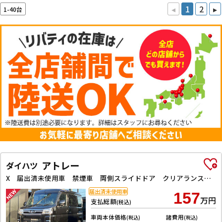
◂
1
2
▸
1-40台
アトレー
ダイハツ
X 届出済未使用車 禁煙車 両側スライドドア クリアランスソナー 衝突被害軽減システム オートライト スマートキー アイドリングストップ 電動格納ミラー CVT ABS ESC エアコン
届出済未使用車
157
万円
支払総額
(税込)
車両本体価格
諸費用
(税込)
(税込)