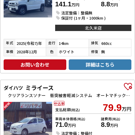
141.1
8.8
万円
万円
法定整備：整備無
保証付 (1ヶ月・1000km )
北久米店
2025(令和7)年
14km
660cc
年式
走行
排気
2028年12月
ホワイト
無
車検
色
修復
お問い合わせ
詳細はこちら
ミライース
ダイハツ
クリアランスソナー 衝突被害軽減システム オートマチックハイビーム オートライト アイドリングストップ CVT ESC CD ミュージックプレイヤー接続可 エアコン パワーステアリング
中古車
79.9
万円
支払総額
(税込)
車両本体価格
諸費用
(税込)
(税込)
71.0
8.9
万円
万円
法定整備：整備付