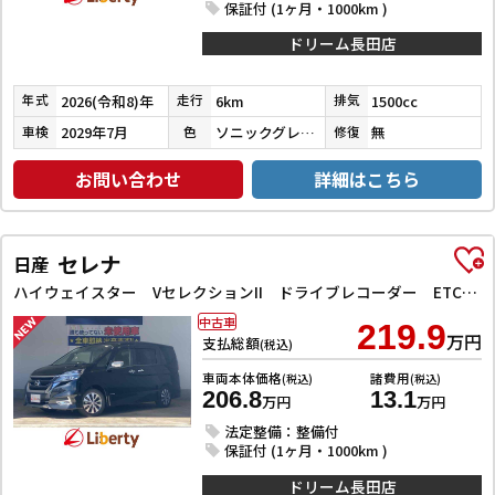
保証付 (1ヶ月・1000km )
ドリーム長田店
2026(令和8)年
6km
1500cc
年式
走行
排気
2029年7月
ソニックグレーパール
無
車検
色
修復
お問い合わせ
詳細はこちら
セレナ
日産
ハイウェイスター VセレクションII ドライブレコーダー ETC 全周囲カメラ ナビ TV クリアランスソナー オートクルーズコントロール パークアシスト 衝突被害軽減システム 両側電動スライドドア オートライト LEDヘッドランプ
中古車
219.9
万円
支払総額
(税込)
車両本体価格
諸費用
(税込)
(税込)
206.8
13.1
万円
万円
法定整備：整備付
保証付 (1ヶ月・1000km )
ドリーム長田店