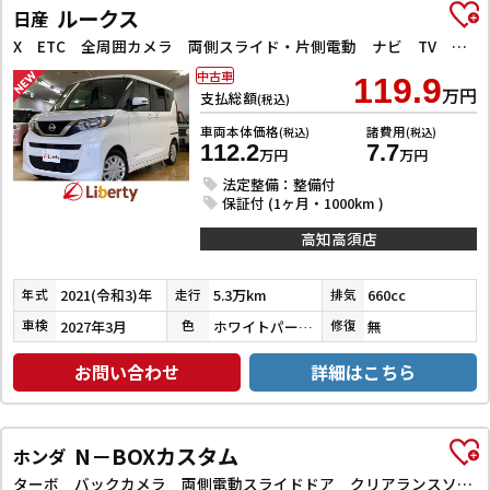
ルークス
日産
X ETC 全周囲カメラ 両側スライド・片側電動 ナビ TV クリアランスソナー 衝突被害軽減システム オートライト スマートキー アイドリングストップ 電動格納ミラー ベンチシート CVT
中古車
119.9
万円
支払総額
(税込)
車両本体価格
諸費用
(税込)
(税込)
112.2
7.7
万円
万円
法定整備：整備付
保証付 (1ヶ月・1000km )
高知高須店
2021(令和3)年
5.3万km
660cc
年式
走行
排気
2027年3月
ホワイトパール３コートパール
無
車検
色
修復
お問い合わせ
詳細はこちら
N－BOXカスタム
ホンダ
ターボ バックカメラ 両側電動スライドドア クリアランスソナー オートクルーズコントロール レーンアシスト 衝突被害軽減システム オートライト LEDヘッドランプ スマートキー アイドリングストップ