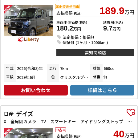
届出済未使用車
189.9
万円
支払総額
(税込)
車両本体価格
諸費用
(税込)
(税込)
180.2
9.7
万円
万円
法定整備：整備無
保証付 (1ヶ月・1000km )
高知高須店
2026(令和8)年
7km
660cc
年式
走行
排気
2029年6月
クリスタルブラックパール
無
車検
色
修復
お問い合わせ
詳細はこちら
デイズ
日産
X 全周囲カメラ TV スマートキー アイドリングストップ 電動格納ミラー ベンチシート CVT 盗難防止システム ABS ミュージックプレイヤー接続可 衝突安全ボディ エアコン パワーステアリング
中古車
40
万円
支払総額
(税込)