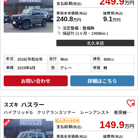
249.9
万円
支払総額
(税込)
車両本体価格
諸費用
(税込)
(税込)
240.8
9.1
万円
万円
法定整備：整備無
保証付 (1ヶ月・1000km )
北久米店
2026(令和8)年
9km
660cc
年式
走行
排気
2029年6月
グレー
無
車検
色
修復
お問い合わせ
詳細はこちら
ハスラー
スズキ
ハイブリッドG クリアランスソナー レーンアシスト 衝突被害軽減システム オートライト スマートキー アイドリングストップ 電動格納ミラー シートヒーター CVT ESC エアコン パワーウィンドウ
届出済未使用車
149.9
万円
支払総額
(税込)
車両本体価格
諸費用
(税込)
(税込)