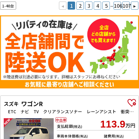
..
◂
1
2
3
4
5
106
107
▸
1-40台
ワゴンR
スズキ
ETC ナビ TV クリアランスソナー レーンアシスト 衝突被害軽減システム オートライト スマートキー アイドリングストップ 電動格納ミラー シートヒーター ベンチシート CVT ESC CD
中古車
113.9
万円
支払総額
(税込)
車両本体価格
諸費用
(税込)
(税込)