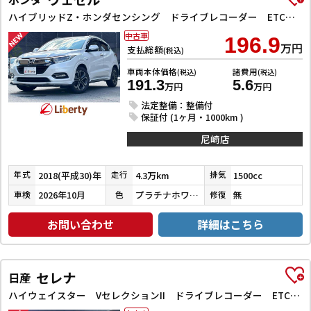
ハイブリッドZ・ホンダセンシング ドライブレコーダー ETC バックカメラ オートクルーズコントロール レーンアシスト 衝突被害軽減システム ナビ TV オートライト LEDヘッドランプ アルミホイール スマートキー 電動格納ミラー
中古車
196.9
万円
支払総額
(税込)
車両本体価格
諸費用
(税込)
(税込)
191.3
5.6
万円
万円
法定整備：整備付
保証付 (1ヶ月・1000km )
尼崎店
2018(平成30)年
4.3万km
1500cc
年式
走行
排気
2026年10月
プラチナホワイトパール
無
車検
色
修復
お問い合わせ
詳細はこちら
セレナ
日産
ハイウェイスター VセレクションII ドライブレコーダー ETC バックカメラ サイドカメラ ナビ TV クリアランスソナー オートクルーズコントロール パークアシスト 衝突被害軽減システム 両側電動スライドドア オートライト