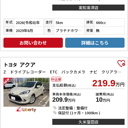
高知高須店
2026(令和8)年
5km
660cc
年式
走行
排気
2029年6月
プラチナホワイトパール
無
車検
色
修復
お問い合わせ
詳細はこちら
アクア
トヨタ
Z ドライブレコーダー ETC バックカメラ ナビ クリアランスソナー オートクルーズコントロール レーンアシスト 衝突被害軽減システム アルミホイール LEDヘッドランプ スマートキー 電動格納ミラー
中古車
219.9
万円
支払総額
(税込)
車両本体価格
諸費用
(税込)
(税込)
209.9
10
万円
万円
法定整備：整備付
保証付 (1ヶ月・1000km )
久米窪田店