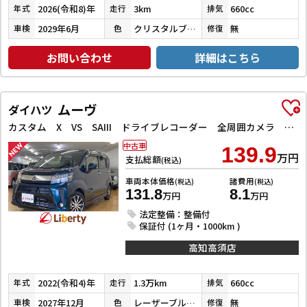
2026(令和8)年
3km
660cc
年式
走行
排気
2029年6月
クリスタルブラックパール
無
車検
色
修復
お問い合わせ
詳細はこちら
ムーヴ
ダイハツ
カスタム X VS SAIII ドライブレコーダー 全周囲カメラ ナビ TV クリアランスソナー 衝突被害軽減システム オートマチックハイビーム オートライト LEDヘッドランプ スマートキー アイドリングストップ 電動格納ミラー
中古車
139.9
万円
支払総額
(税込)
車両本体価格
諸費用
(税込)
(税込)
131.8
8.1
万円
万円
法定整備：整備付
保証付 (1ヶ月・1000km )
高知高須店
2022(令和4)年
1.3万km
660cc
年式
走行
排気
2027年12月
レーザーブルークリスタルシャイン
無
車検
色
修復