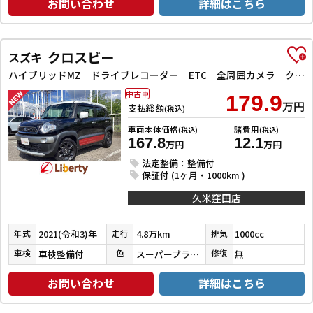
お問い合わせ
詳細はこちら
クロスビー
スズキ
ハイブリッドMZ ドライブレコーダー ETC 全周囲カメラ クリアランスソナー オートクルーズコントロール レーンアシスト 衝突被害軽減システム ナビ TV オートライト LEDヘッドランプ アルミホイール
中古車
179.9
万円
支払総額
(税込)
車両本体価格
諸費用
(税込)
(税込)
167.8
12.1
万円
万円
法定整備：整備付
保証付 (1ヶ月・1000km )
久米窪田店
2021(令和3)年
4.8万km
1000cc
年式
走行
排気
車検整備付
スーパーブラックＰ／ピュアホワイトＰ／バーニングレッドパール
無
車検
色
修復
お問い合わせ
詳細はこちら