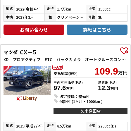
2022(令和4)年
1.7万km
1500cc
年式
走行
排気
2027年3月
クリアベージュメタリック
無
車検
色
修復
お問い合わせ
詳細はこちら
CX－5
マツダ
XD プロアクティブ ETC バックカメラ オートクルーズコントロール レーンアシスト 衝突被害軽減システム ナビ オートライト LEDヘッドランプ アルミホイール スマートキー アイドリングストップ 電動格納ミラー AT
中古車
109.9
万円
支払総額
(税込)
車両本体価格
諸費用
(税込)
(税込)
97.6
12.3
万円
万円
法定整備：整備付
保証付 (1ヶ月・1000km )
久米窪田店
2015(平成27)年
8.5万km
2200cc(D)
年式
走行
排気