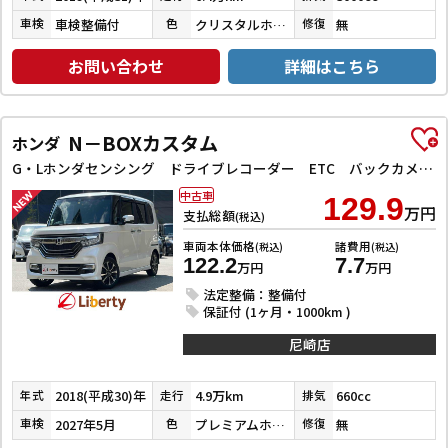
車検整備付
クリスタルホワイトパール３コートパール
無
車検
色
修復
お問い合わせ
詳細はこちら
N－BOXカスタム
ホンダ
G・Lホンダセンシング ドライブレコーダー ETC バックカメラ 両側スライド・片側電動 ナビ TV クリアランスソナー オートクルーズコントロール レーンアシスト 衝突被害軽減システム オートライト スマートキー
中古車
129.9
万円
支払総額
(税込)
車両本体価格
諸費用
(税込)
(税込)
122.2
7.7
万円
万円
法定整備：整備付
保証付 (1ヶ月・1000km )
尼崎店
2018(平成30)年
4.9万km
660cc
年式
走行
排気
2027年5月
プレミアムホワイトパールⅡ
無
車検
色
修復