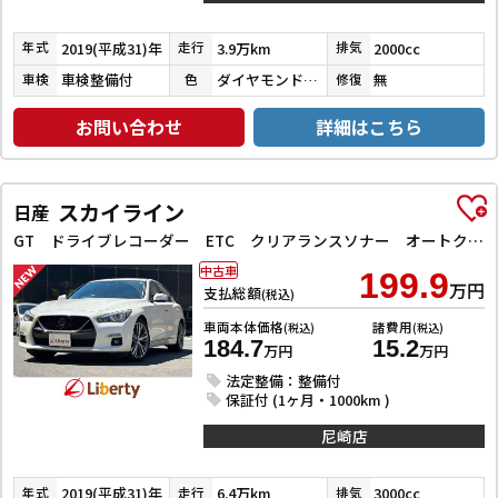
2019(平成31)年
3.9万km
2000cc
年式
走行
排気
車検整備付
ダイヤモンドブラックパール
無
車検
色
修復
お問い合わせ
詳細はこちら
スカイライン
日産
GT ドライブレコーダー ETC クリアランスソナー オートクルーズコントロール 衝突被害軽減システム 全周囲カメラ ナビ TV アルミホイール オートライト LEDヘッドランプ サンルーフ AT
中古車
199.9
万円
支払総額
(税込)
車両本体価格
諸費用
(税込)
(税込)
184.7
15.2
万円
万円
法定整備：整備付
保証付 (1ヶ月・1000km )
尼崎店
2019(平成31)年
6.4万km
3000cc
年式
走行
排気