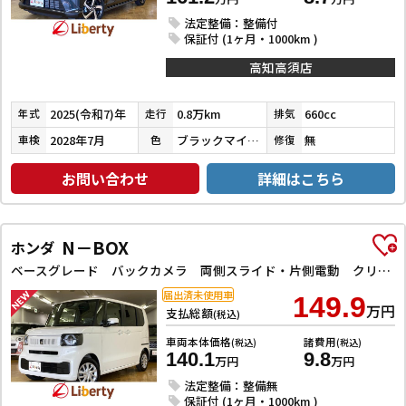
法定整備：整備付
保証付 (1ヶ月・1000km )
高知高須店
2025(令和7)年
0.8万km
660cc
年式
走行
排気
2028年7月
ブラックマイカメタリック
無
車検
色
修復
お問い合わせ
詳細はこちら
N－BOX
ホンダ
ベースグレード バックカメラ 両側スライド・片側電動 クリアランスソナー オートクルーズコントロール レーンアシスト 衝突被害軽減システム オートライト LEDヘッドランプ スマートキー アイドリングストップ
届出済未使用車
149.9
万円
支払総額
(税込)
車両本体価格
諸費用
(税込)
(税込)
140.1
9.8
万円
万円
法定整備：整備無
保証付 (1ヶ月・1000km )