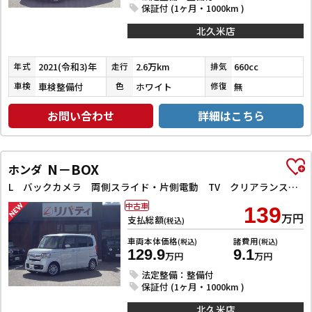
保証付 (1ヶ月・1000km )
北久米店
2021(令和3)年
2.6万km
660cc
年式
走行
排気
車検整備付
ホワイト
無
車検
色
修復
お問い合わせ
詳細はこちら
N－BOX
ホンダ
L バックカメラ 両側スライド・片側電動 TV クリアランスソナー オートクルーズコントロール レーンアシスト 衝突被害軽減システム オートライト スマートキー アイドリングストップ 電動格納ミラー
中古車
139
万円
支払総額
(税込)
車両本体価格
諸費用
(税込)
(税込)
129.9
9.1
万円
万円
法定整備：整備付
保証付 (1ヶ月・1000km )
北久米店