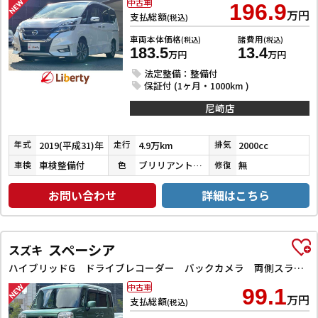
中古車
196.9
万円
支払総額
(税込)
車両本体価格
諸費用
(税込)
(税込)
183.5
13.4
万円
万円
法定整備：整備付
保証付 (1ヶ月・1000km )
尼崎店
2019(平成31)年
4.9万km
2000cc
年式
走行
排気
車検整備付
ブリリアントホワイトパール３コートパール
無
車検
色
修復
お問い合わせ
詳細はこちら
スペーシア
スズキ
ハイブリッドG ドライブレコーダー バックカメラ 両側スライドドア ナビ TV スマートキー アイドリングストップ 電動格納ミラー ベンチシート CVT ESC CD DVD再生 Bluetooth エアコン
中古車
99.1
万円
支払総額
(税込)