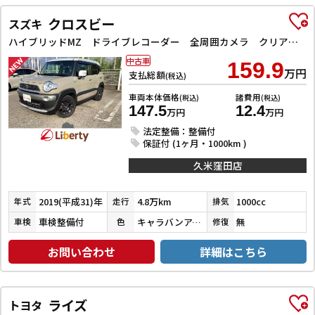
クロスビー
スズキ
ハイブリッドMZ ドライブレコーダー 全周囲カメラ クリアランスソナー オートクルーズコントロール 衝突被害軽減システム ナビ TV LEDヘッドランプ アルミホイール スマートキー 電動格納ミラー シートヒーター
中古車
159.9
万円
支払総額
(税込)
車両本体価格
諸費用
(税込)
(税込)
147.5
12.4
万円
万円
法定整備：整備付
保証付 (1ヶ月・1000km )
久米窪田店
2019(平成31)年
4.8万km
1000cc
年式
走行
排気
車検整備付
キャラバンアイボリーパールメタリック／ピュアホワイトパール
無
車検
色
修復
お問い合わせ
詳細はこちら
ライズ
トヨタ