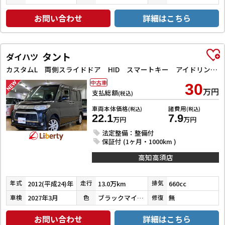
お問い合わせ
詳細はこちら
タント
ダイハツ
カスタムL 両側スライドドア HID スマートキー アイドリングストップ 電動格納ミラー ベンチシート CVT 盗難防止システム ABS アルミホイール 衝突安全ボディ エアコン パワーステアリング
中古車
30
万円
支払総額
(税込)
車両本体価格
諸費用
(税込)
(税込)
22.1
7.9
万円
万円
法定整備：整備付
保証付 (1ヶ月・1000km )
高知高須店
2012(平成24)年
13.0万km
660cc
年式
走行
排気
2027年3月
ブラックマイカメタリック
無
車検
色
修復
お問い合わせ
詳細はこちら