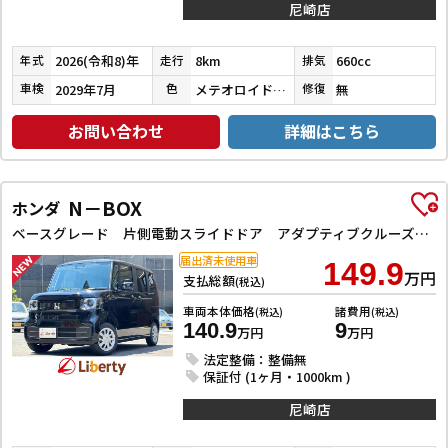
尼崎店
2026(令和8)年
8km
660cc
年式
走行
排気
2029年7月
メテオロイドグレーメタリック
無
車検
色
修復
お問い合わせ
詳細はこちら
N－BOX
ホンダ
ベースグレード 片側電動スライドドア アダプティブクルーズコントロール LEDヘッドライト クリアランスソナー スマートキー アイドリングストップ CVT ESC チップアップシート エアコン パワーウィンドウ
届出済未使用車
149.9
万円
支払総額
(税込)
車両本体価格
諸費用
(税込)
(税込)
140.9
9
万円
万円
法定整備：整備無
保証付 (1ヶ月・1000km )
尼崎店