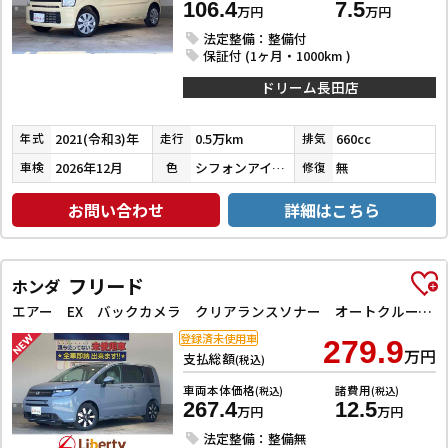
106.4
7.5
万円
万円
法定整備：整備付
保証付 (1ヶ月・1000km )
ドリーム長田店
2021(令和3)年
0.5万km
660cc
年式
走行
排気
2026年12月
シフォンアイボリーメタリック
無
車検
色
修復
お問い合わせ
詳細はこちら
フリード
ホンダ
エアー EX バックカメラ クリアランスソナー オートクルーズコントロール レーンアシスト 衝突被害軽減システム 両側電動スライドドア オートライト LEDヘッドランプ スマートキー 電動格納ミラー シートヒーター
登録済未使用車
279.9
万円
支払総額
(税込)
車両本体価格
諸費用
(税込)
(税込)
267.4
12.5
万円
万円
法定整備：整備無