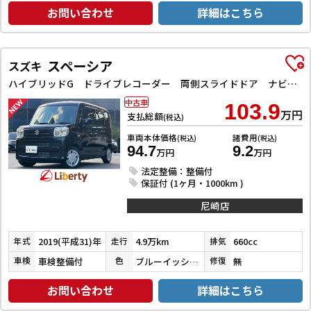
お問い合わせ
詳細はこちら
スペーシア
スズキ
ハイブリッドG ドライブレコーダー 両側スライドドア ナビ TV オートライト スマートキー アイドリングストップ 電動格納ミラー ベンチシート CVT ABS ESC CD エアコン パワーウィンドウ
中古車
103.9
万円
支払総額
(税込)
車両本体価格
諸費用
(税込)
(税込)
94.7
9.2
万円
万円
法定整備：整備付
保証付 (1ヶ月・1000km )
尼崎店
2019(平成31)年
4.9万km
660cc
年式
走行
排気
車検整備付
ブルーイッシュブラックパール３
無
車検
色
修復
お問い合わせ
詳細はこちら