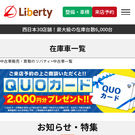
整備・車検
来店予約
西日本30店舗！最大級の在庫台数6,000台
在庫車一覧
中古車販売・買取のリバティ
中古車一覧
お知らせ・特集