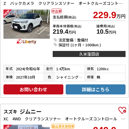
Z バックカメラ クリアランスソナー オートクルーズコントロール レーンアシスト 衝突被害軽減システム TV LEDヘッドランプ アルミホイール スマートキー アイドリングストップ 電動格納ミラー
中古車
229.9
万円
支払総額
(税込)
車両本体価格
諸費用
(税込)
(税込)
219.4
10.5
万円
万円
法定整備：整備付
保証付 (1ヶ月・1000km )
久米窪田店
2024(令和6)年
1.4万km
1200cc
年式
走行
排気
2027年10月
シャイニングホワイトパール／ブラックマイカメタリック
無
車検
色
修復
お問い合わせ
詳細はこちら
ジムニー
スズキ
XC 4WD クリアランスソナー オートクルーズコントロール レーンアシスト 衝突被害軽減システム オートライト ヘッドライトウォッシャー スマートキー アイドリングストップ 電動格納ミラー シートヒーター
届出済未使用車