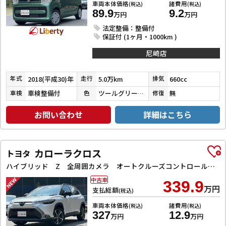
車両本体価格
諸費用
(税込)
(税込)
89.9
9.2
万円
万円
法定整備：整備付
保証付 (1ヶ月・1000km )
尼崎店
2018(平成30)年
5.0万km
660cc
年式
走行
排気
車検整備付
ツールグリーンパールメタリック
無
車検
色
修復
お問い合わせ
詳細はこちら
カローラクロス
トヨタ
ハイブリッド Z 全周囲カメラ オートクルーズコントロール レーンアシスト パワーシート 衝突被害軽減システム ナビ TV オートライト LEDヘッドランプ ヘッドライトウォッシャー 電動リアゲート アルミホイール
中古車
339.9
万円
支払総額
(税込)
車両本体価格
諸費用
(税込)
(税込)
327
12.9
万円
万円