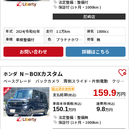
法定整備：整備付
保証付 (1ヶ月・1000km )
尼崎店
2024(令和6)年
1.1万km
1800cc
年式
走行
排気
車検整備付
プラチナホワイトパールマイカ／アティチュードブラックマイカ
無
車検
色
修復
お問い合わせ
詳細はこちら
N－BOXカスタム
ホンダ
ベースグレード バックカメラ 両側スライド・片側電動 クリアランスソナー レーンアシスト オートライト スマートキー 電動格納ミラー CVT ESC USB チップアップシート アルミホイール エアコン
届出済未使用車
159.9
万円
支払総額
(税込)
車両本体価格
諸費用
(税込)
(税込)
150.1
9.8
万円
万円
法定整備：整備無
保証付 (1ヶ月・1000km )