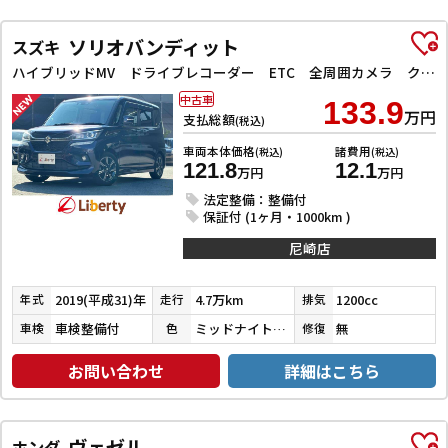
ソリオバンディット
スズキ
ハイブリッドMV ドライブレコーダー ETC 全周囲カメラ クリアランスソナー オートクルーズコントロール レーンアシスト 衝突被害軽減システム 両側スライド・片側電動 LEDヘッドランプ スマートキー
中古車
133.9
万円
支払総額
(税込)
車両本体価格
諸費用
(税込)
(税込)
121.8
12.1
万円
万円
法定整備：整備付
保証付 (1ヶ月・1000km )
尼崎店
2019(平成31)年
4.7万km
1200cc
年式
走行
排気
車検整備付
ミッドナイトバイオレットメタリック
無
車検
色
修復
お問い合わせ
詳細はこちら
ヴェゼル
ホンダ