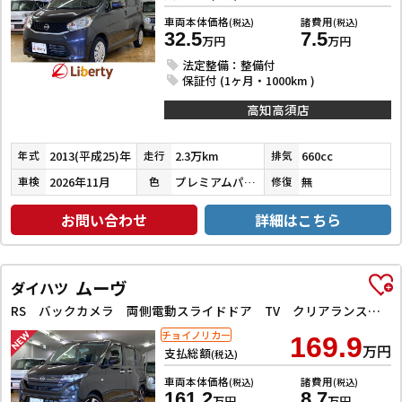
車両本体価格
諸費用
(税込)
(税込)
32.5
7.5
万円
万円
法定整備：整備付
保証付 (1ヶ月・1000km )
高知高須店
2013(平成25)年
2.3万km
660cc
年式
走行
排気
2026年11月
プレミアムパープルパール
無
車検
色
修復
お問い合わせ
詳細はこちら
ムーヴ
ダイハツ
RS バックカメラ 両側電動スライドドア TV クリアランスソナー オートクルーズコントロール 衝突被害軽減システム オートライト LEDヘッドランプ スマートキー アイドリングストップ 電動格納ミラー
チョイノリカー
169.9
万円
支払総額
(税込)
車両本体価格
諸費用
(税込)
(税込)
161.2
8.7
万円
万円