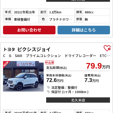
2021(令和3)年
1.8万km
660cc
年式
走行
排気
車検整備付
プラチナホワイトパール
無
車検
色
修復
お問い合わせ
詳細はこちら
ピクシスジョイ
トヨタ
C G SAIII プライムコレクション ドライブレコーダー ETC バックカメラ ナビ TV クリアランスソナー 衝突被害軽減システム オートマチックハイビーム オートライト スマートキー アイドリングストップ 電動格納ミラー
中古車
79.9
万円
支払総額
(税込)
車両本体価格
諸費用
(税込)
(税込)
72.6
7.3
万円
万円
法定整備：整備付
保証付 (1ヶ月・1000km )
北久米店
2019(平成31)年
3.2万km
660cc
年式
走行
排気