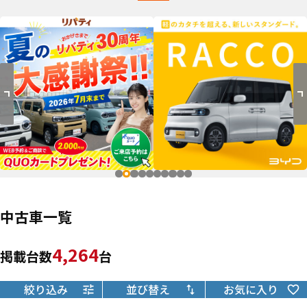
中古車一覧
4,264
掲載台数
台
絞り込み
並び替え
お気に入り