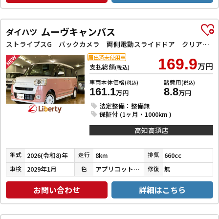
ムーヴキャンバス
ダイハツ
ストライプスG バックカメラ 両側電動スライドドア クリアランスソナー 衝突被害軽減システム オートライト LEDヘッドランプ スマートキー アイドリングストップ 電動格納ミラー シートヒーター ベンチシート CVT
届出済未使用車
169.9
万円
支払総額
(税込)
車両本体価格
諸費用
(税込)
(税込)
161.1
8.8
万円
万円
法定整備：整備無
保証付 (1ヶ月・1000km )
高知高須店
2026(令和8)年
8km
660cc
年式
走行
排気
2029年1月
アプリコットピンクメタリック／シャイニングホワイトパール
無
車検
色
修復
お問い合わせ
詳細はこちら