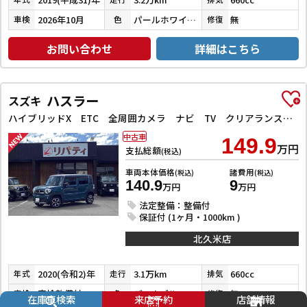
2026年10月
パールホワイトⅢ
無
車検
色
修復
お問い合わせ
詳細はこちら
ハスラー
スズキ
ハイブリッドX ETC 全周囲カメラ ナビ TV クリアランスソナー レーンアシスト 衝突被害軽減システム オートライト スマートキー アイドリングストップ 電動格納ミラー シートヒーター 後席モニター CVT
中古車
149.9
万円
支払総額
(税込)
車両本体価格
諸費用
(税込)
(税込)
140.9
9
万円
万円
法定整備：整備付
保証付 (1ヶ月・1000km )
北久米店
2020(令和2)年
3.1万km
660cc
年式
走行
排気
車検整備付
デニムブルーメタリック／ミネラルグレーメタリック
無
車検
色
修復
在庫車検索
来店予約
店舗情報