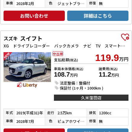
2028年2月
ジェットブラックマイカ
無
車検
色
修復
お問い合わせ
詳細はこちら
スイフト
スズキ
XG ドライブレコーダー バックカメラ ナビ TV スマートキー 電動格納ミラー シートヒーター CVT 盗難防止システム 衝突安全ボディ ABS ESC CD Bluetooth エアコン
中古車
119.9
万円
支払総額
(税込)
車両本体価格
諸費用
(税込)
(税込)
108.7
11.2
万円
万円
法定整備：整備付
保証付 (1ヶ月・1000km )
久米窪田店
2019(平成31)年
2.5万km
1200cc
年式
走行
排気
2028年7月
ピュアホワイトパール
無
車検
色
修復