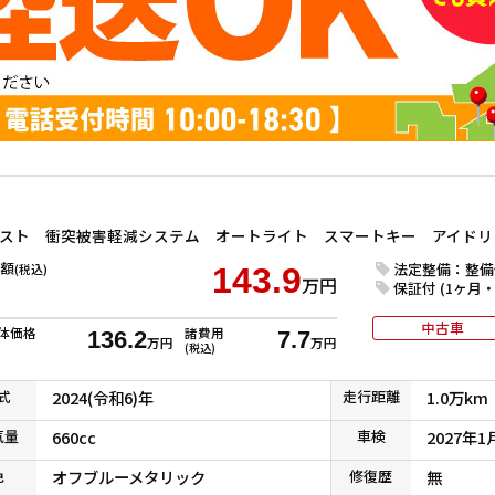
額
法定整備：整備
(税込)
143.9
万円
保証付 (1ヶ月・1
中古車
体価格
諸費用
136.2
7.7
万円
万円
(税込)
式
2024(令和6)年
走行
距離
1.0万km
気
量
660cc
車検
2027年1
色
オフブルーメタリック
修復
歴
無