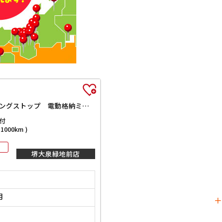
ハイブリッドXS ETC ナビ TV クリアランスソナー レーンアシスト 衝突被害軽減システム オートライト スマートキー アイドリングストップ 電動格納ミラー シートヒーター CVT ESC CD
付
000km )
堺大泉緑地前店
月