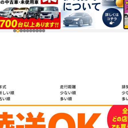
年式
走行距離
排
新しい順
少ない順
少
古い順
多い順
多