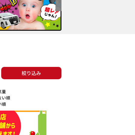
絞り込み
気量
ない順
い順