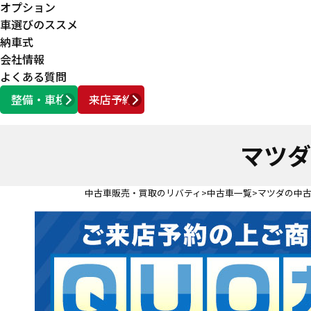
オプション
車選びのススメ
納車式
会社情報
よくある質問
整備・車検
来店予約
営業時間
AM10:00 ～ PM6:00
マツダ
中古車販売・買取のリバティ
中古車一覧
マツダの中