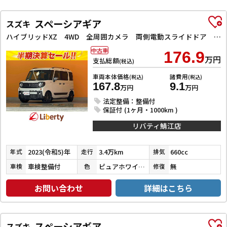
スペーシアギア
スズキ
ハイブリッドXZ 4WD 全周囲カメラ 両側電動スライドドア ナビ TV クリアランスソナー オートクルーズコントロール レーンアシスト 衝突被害軽減システム オートライト スマートキー アイドリングストップ
中古車
176.9
万円
支払総額
(税込)
車両本体価格
諸費用
(税込)
(税込)
167.8
9.1
万円
万円
法定整備：整備付
保証付 (1ヶ月・1000km )
リバティ鯖江店
2023(令和5)年
3.4万km
660cc
年式
走行
排気
車検整備付
ピュアホワイトパール
無
車検
色
修復
お問い合わせ
詳細はこちら
スペーシアギア
スズキ