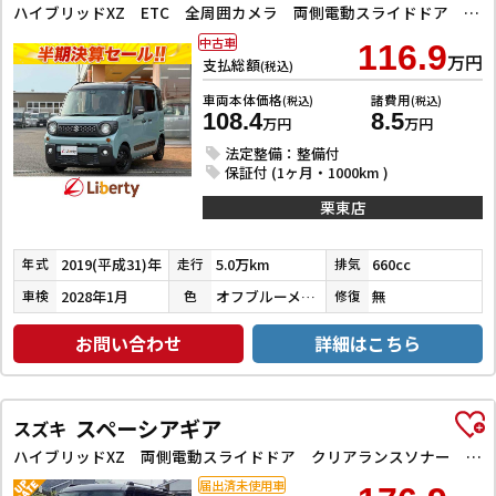
ハイブリッドXZ ETC 全周囲カメラ 両側電動スライドドア クリアランスソナー レーンアシスト 衝突被害軽減システム オートライト スマートキー アイドリングストップ 電動格納ミラー シートヒーター ベンチシート
中古車
116.9
万円
支払総額
(税込)
車両本体価格
諸費用
(税込)
(税込)
108.4
8.5
万円
万円
法定整備：整備付
保証付 (1ヶ月・1000km )
栗東店
2019(平成31)年
5.0万km
660cc
年式
走行
排気
2028年1月
オフブルーメタリック／ミネラルグレーメタリック
無
車検
色
修復
お問い合わせ
詳細はこちら
スペーシアギア
スズキ
ハイブリッドXZ 両側電動スライドドア クリアランスソナー オートクルーズコントロール レーンアシスト 衝突被害軽減システム オートライト LEDヘッドランプ ヘッドライトウォッシャー スマートキー
届出済未使用車