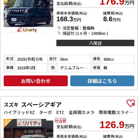
176.9
万円
支払総額
(税込)
車両本体価格
諸費用
(税込)
(税込)
168.3
8.6
万円
万円
法定整備：整備無
保証付 (1ヶ月・1000km )
八尾店
2025(令和7)年
5km
660cc
年式
走行
排気
2028年3月
デニムブルーメタリック／ガンメタリック
無
車検
色
修復
お問い合わせ
詳細はこちら
スペーシアギア
スズキ
ハイブリッドXZ ターボ ETC 全周囲カメラ 両側電動スライドドア ナビ クリアランスソナー オートクルーズコントロール レーンアシスト 衝突被害軽減システム オートライト スマートキー
中古車
126.9
万円
支払総額
(税込)
車両本体価格
諸費用
(税込)
(税込)