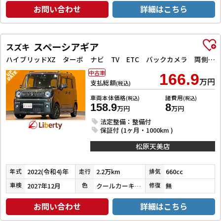
お問い合わせ
詳細はこちら
スペーシアギア
スズキ
ハイブリッドXZ ターボ ナビ TV ETC バックカメラ 両側電動スライドドア クリアランスソナー オートクルーズコントロール レーンアシスト 衝突被害軽減システム スマートキー アイドリングストップ 電動格納ミラー
中古車
166.9
万円
支払総額
(税込)
車両本体価格
諸費用
(税込)
(税込)
158.9
8
万円
万円
法定整備：整備付
保証付 (1ヶ月・1000km )
松原天美店
2022(令和4)年
2.2万km
660cc
年式
走行
排気
2027年12月
クールカーキパールメタリック／ブラック
無
車検
色
修復
お問い合わせ
詳細はこちら