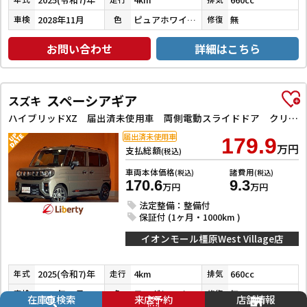
2028年11月
ピュアホワイトパール
無
車検
色
修復
お問い合わせ
詳細はこちら
スペーシアギア
スズキ
ハイブリッドXZ 届出済未使用車 両側電動スライドドア クリアランスソナー オートクルーズコントロール レーンアシスト 衝突被害軽減システム LEDヘッドランプ ヘッドライトウォッシャー 純正アルミホイール
届出済未使用車
179.9
万円
支払総額
(税込)
車両本体価格
諸費用
(税込)
(税込)
170.6
9.3
万円
万円
法定整備：整備付
保証付 (1ヶ月・1000km )
イオンモール橿原West Village店
2025(令和7)年
4km
660cc
年式
走行
排気
2028年11月
モスグレーメタリック
無
車検
色
修復
在庫車検索
来店予約
店舗情報