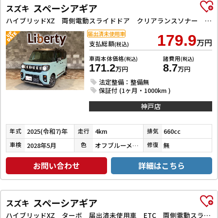
スペーシアギア
スズキ
ハイブリッドXZ 両側電動スライドドア クリアランスソナー オートクルーズコントロール レーンアシスト オートライト スマートキー アイドリングストップ 電動格納ミラー シートヒーター ベンチシート CVT ESC
届出済未使用車
179.9
万円
支払総額
(税込)
車両本体価格
諸費用
(税込)
(税込)
171.2
8.7
万円
万円
法定整備：整備無
保証付 (1ヶ月・1000km )
神戸店
2025(令和7)年
4km
660cc
年式
走行
排気
2028年5月
オフブルーメタリック／ミネラルグレー
無
車検
色
修復
お問い合わせ
詳細はこちら
スペーシアギア
スズキ
ハイブリッドXZ ターボ 届出済未使用車 ETC 両側電動スライドドア アダプティブクルーズコントロール クリアランスソナー レーンアシスト 衝突被害軽減システム オートライト LEDヘッドランプ ヘッドライトウォッシャー