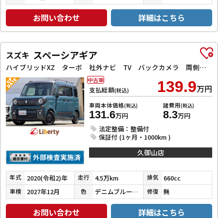
お問い合わせ
詳細はこちら
スペーシアギア
スズキ
ハイブリッドXZ ターボ 社外ナビ TV バックカメラ 両側電動スライドドア クリアランスソナー オートクルーズコントロール レーンアシスト 衝突被害軽減システム オートライト スマートキー
中古車
139.9
万円
支払総額
(税込)
車両本体価格
諸費用
(税込)
(税込)
131.6
8.3
万円
万円
法定整備：整備付
保証付 (1ヶ月・1000km )
久御山店
2020(令和2)年
4.5万km
660cc
年式
走行
排気
2027年12月
デニムブルーメタリック／ブラック
無
車検
色
修復
お問い合わせ
詳細はこちら