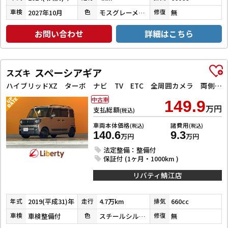
2027年10月
モスグレーメタリック
無
車検
色
修復
お問い合わせ
詳細はこちら
スペーシアギア
スズキ
ハイブリッドXZ ターボ ナビ TV ETC 全周囲カメラ 両側電動スライドドア クリアランスソナー オートクルーズコントロール レーンアシスト 衝突被害軽減システム オートライト スマートキー ルーフレール
中古車
149.9
万円
支払総額
(税込)
車両本体価格
諸費用
(税込)
(税込)
140.6
9.3
万円
万円
法定整備：整備付
保証付 (1ヶ月・1000km )
リバティ鯖江店
2019(平成31)年
4.7万km
660cc
年式
走行
排気
車検整備付
スチールシルバーメタリック
無
車検
色
修復