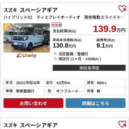
スペーシアギア
スズキ
ハイブリッドXZ ディスプレイオーディオ 両側電動スライドドア クリアランスソナー オートクルーズコントロール レーンアシスト 衝突被害軽減システム オートライト LEDヘッドランプ スマートキー ルーフレール
中古車
139.9
万円
支払総額
(税込)
車両本体価格
諸費用
(税込)
(税込)
130.8
9.1
万円
万円
法定整備：整備付
保証付 (1ヶ月・1000km )
高知高須店
2021(令和3)年
4.8万km
660cc
年式
走行
排気
車検整備付
オフブルーメタリック／ミネラルグレーメタリック
無
車検
色
修復
お問い合わせ
詳細はこちら
スペーシアギア
スズキ