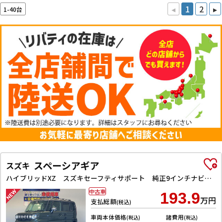
◂
1
2
▸
1-40台
スペーシアギア
スズキ
ハイブリッドXZ スズキセーフティサポート 純正9インチナビ TV Bluetooth対応 全方位カメラ 両側自動ドア ヘッドアップディスプレイ アダプティブクルーズコントロール ステアリングヒーター LEDヘッドライ
中古車
193.9
万円
支払総額
(税込)
車両本体価格
諸費用
(税込)
(税込)