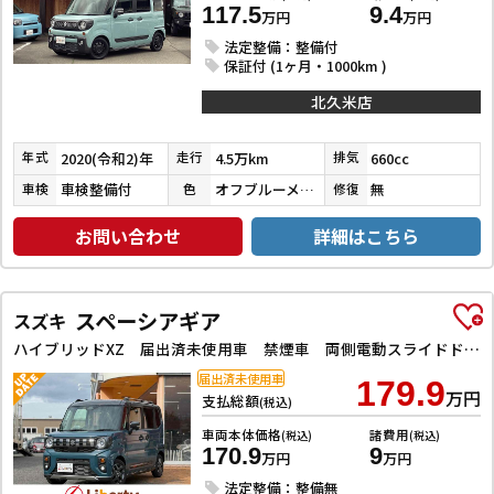
117.5
9.4
万円
万円
法定整備：整備付
保証付 (1ヶ月・1000km )
北久米店
2020(令和2)年
4.5万km
660cc
年式
走行
排気
車検整備付
オフブルーメタリックガンメタリック２ＴＲ
無
車検
色
修復
お問い合わせ
詳細はこちら
スペーシアギア
スズキ
ハイブリッドXZ 届出済未使用車 禁煙車 両側電動スライドドア クリアランスソナー スマートキー アイドリングストップ 電動格納ミラー シートヒーター ベンチシート CVT ESC オットマン ルーフレール
届出済未使用車
179.9
万円
支払総額
(税込)
車両本体価格
諸費用
(税込)
(税込)
170.9
9
万円
万円
法定整備：整備無