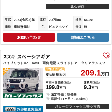
北久米店
2023(令和5)年
2.3万km
660cc
年式
走行
排気
車検整備付
ピュアホワイトパール
無
車検
色
修復
お問い合わせ
詳細はこちら
スペーシアギア
スズキ
ハイブリッドXZ 4WD 両側電動スライドドア クリアランスソナー オートクルーズコントロール レーンアシスト 衝突被害軽減システム オートライト LEDヘッドランプ ヘッドライトウォッシャー スマートキー
届出済未使用車
209.1
万円
支払総額
(税込)
車両本体価格
諸費用
(税込)
(税込)
199.8
9.3
万円
万円
法定整備：整備無
保証付 (1ヶ月・1000km )
ガレージフィックス野々市店