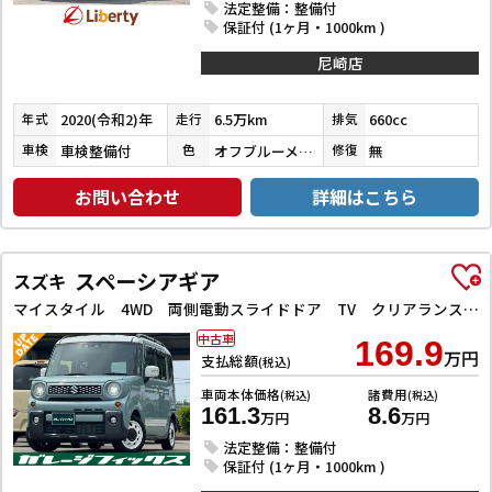
法定整備：整備付
保証付 (1ヶ月・1000km )
尼崎店
2020(令和2)年
6.5万km
660cc
年式
走行
排気
車検整備付
オフブルーメタリック／ミネラルグレーメタリック
無
車検
色
修復
お問い合わせ
詳細はこちら
スペーシアギア
スズキ
マイスタイル 4WD 両側電動スライドドア TV クリアランスソナー オートクルーズコントロール レーンアシスト 衝突被害軽減システム オートライト スマートキー アイドリングストップ 電動格納ミラー
中古車
169.9
万円
支払総額
(税込)
車両本体価格
諸費用
(税込)
(税込)
161.3
8.6
万円
万円
法定整備：整備付
保証付 (1ヶ月・1000km )