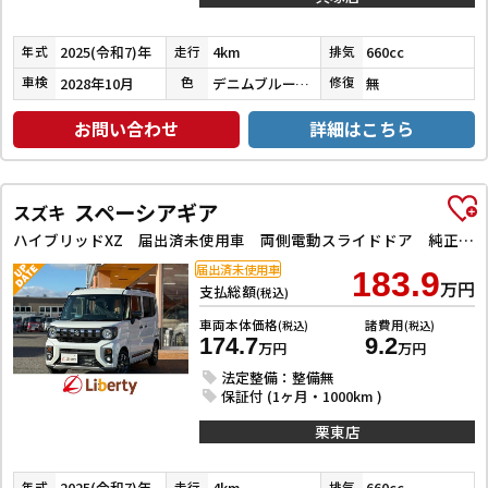
2025(令和7)年
4km
660cc
年式
走行
排気
2028年10月
デニムブルーメタリック／ミネラルグレー
無
車検
色
修復
お問い合わせ
詳細はこちら
スペーシアギア
スズキ
ハイブリッドXZ 届出済未使用車 両側電動スライドドア 純正アルミホイール ルーフレール 後席オットマン クリアランスソナー オートクルーズコントロール レーンアシスト 衝突被害軽減システム LEDヘッドランプ
届出済未使用車
183.9
万円
支払総額
(税込)
車両本体価格
諸費用
(税込)
(税込)
174.7
9.2
万円
万円
法定整備：整備無
保証付 (1ヶ月・1000km )
栗東店
2025(令和7)年
4km
660cc
年式
走行
排気