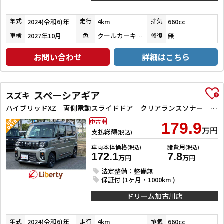
2024(令和6)年
4km
660cc
年式
走行
排気
2027年10月
クールカーキパールメタリック／ミネラルグレーメタリック
無
車検
色
修復
お問い合わせ
詳細はこちら
スペーシアギア
スズキ
ハイブリッドXZ 両側電動スライドドア クリアランスソナー オートクルーズコントロール レーンアシスト オートライト スマートキー アイドリングストップ 電動格納ミラー シートヒーター ベンチシート CVT ESC
中古車
179.9
万円
支払総額
(税込)
車両本体価格
諸費用
(税込)
(税込)
172.1
7.8
万円
万円
法定整備：整備無
保証付 (1ヶ月・1000km )
ドリーム加古川店
2024(令和6)年
4km
660cc
年式
走行
排気