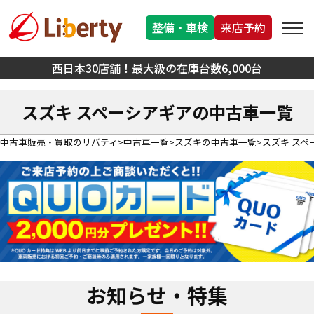
整備・車検
来店予約
西日本30店舗！最大級の在庫台数6,000台
スズキ スペーシアギアの中古車一覧
中古車販売・買取のリバティ
中古車一覧
スズキの中古車一覧
スズキ ス
お知らせ・特集