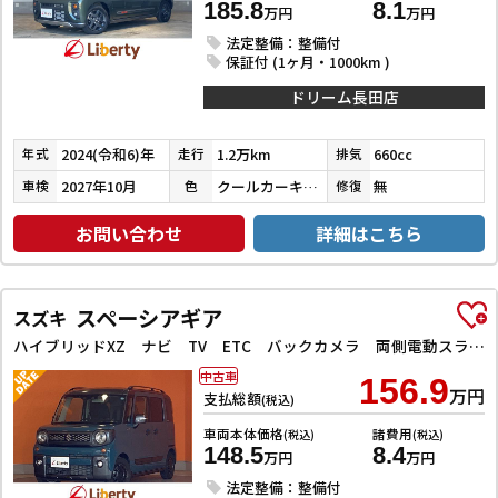
185.8
8.1
万円
万円
法定整備：整備付
保証付 (1ヶ月・1000km )
ドリーム長田店
2024(令和6)年
1.2万km
660cc
年式
走行
排気
2027年10月
クールカーキパールメタリック／ガンメタリック
無
車検
色
修復
お問い合わせ
詳細はこちら
スペーシアギア
スズキ
ハイブリッドXZ ナビ TV ETC バックカメラ 両側電動スライドドア クリアランスソナー オートクルーズコントロール レーンアシスト 衝突被害軽減システム オートライト LEDヘッドランプ
中古車
156.9
万円
支払総額
(税込)
車両本体価格
諸費用
(税込)
(税込)
148.5
8.4
万円
万円
法定整備：整備付