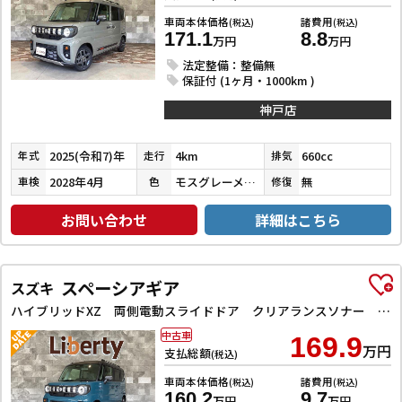
車両本体価格
諸費用
(税込)
(税込)
171.1
8.8
万円
万円
法定整備：整備無
保証付 (1ヶ月・1000km )
神戸店
2025(令和7)年
4km
660cc
年式
走行
排気
2028年4月
モスグレーメタリック
無
車検
色
修復
お問い合わせ
詳細はこちら
スペーシアギア
スズキ
ハイブリッドXZ 両側電動スライドドア クリアランスソナー オートクルーズコントロール レーンアシスト 衝突被害軽減システム LEDヘッドランプ スマートキー アイドリングストップ 電動格納ミラー シートヒーター
中古車
169.9
万円
支払総額
(税込)
車両本体価格
諸費用
(税込)
(税込)
160.2
9.7
万円
万円