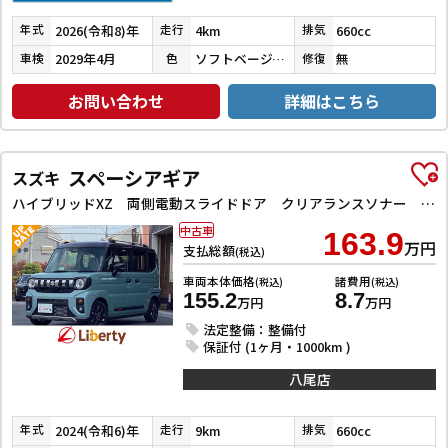
2026(令和8)年
4km
660cc
年式
走行
排気
2029年4月
ソフトベージュＭガンメタ２ＴＲ
無
車検
色
修復
お問い合わせ
詳細はこちら
スペーシアギア
スズキ
ハイブリッドXZ 両側電動スライドドア クリアランスソナー オートクルーズコントロール レーンアシスト 衝突被害軽減システム LEDヘッドランプ ヘッドライトウォッシャー スマートキー アイドリングストップ
中古車
163.9
万円
支払総額
(税込)
車両本体価格
諸費用
(税込)
(税込)
155.2
8.7
万円
万円
法定整備：整備付
保証付 (1ヶ月・1000km )
八尾店
2024(令和6)年
9km
660cc
年式
走行
排気