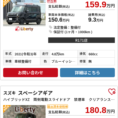
中古車
159.9
万円
支払総額
(税込)
車両本体価格
諸費用
(税込)
(税込)
150.6
9.3
万円
万円
法定整備：整備付
保証付 (1ヶ月・1000km )
R171店
2021(令和3)年
4.8万km
660cc
年式
走行
排気
車検整備付
ブルーイッシュブラックパール３
無
車検
色
修復
お問い合わせ
詳細はこちら
スペーシアギア
スズキ
ハイブリッドXZ 両側電動スライドドア 禁煙車 クリアランスソナー オートクルーズコントロール レーンアシスト オートライト スマートキー アイドリングストップ 電動格納ミラー シートヒーター CVT オットマン
届出済未使用車
180.8
万円
支払総額
(税込)