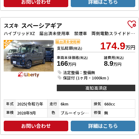
お問い合わせ
詳細はこちら
スペーシアギア
スズキ
ハイブリッドXZ 届出済未使用車 禁煙車 両側電動スライドドア クリアランスソナー オートクルーズコントロール レーンアシスト 衝突被害軽減システム オートライト LEDヘッドランプ ヘッドライトウォッシャー
届出済未使用車
174.9
万円
支払総額
(税込)
車両本体価格
諸費用
(税込)
(税込)
166
8.9
万円
万円
法定整備：整備無
保証付 (1ヶ月・1000km )
高知高須店
2025(令和7)年
6km
660cc
年式
走行
排気
2028年9月
ブルーイッシュブラックパール３
無
車検
色
修復
お問い合わせ
詳細はこちら