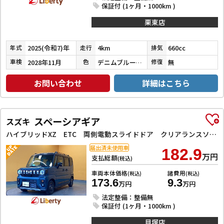
保証付 (1ヶ月・1000km )
栗東店
2025(令和7)年
4km
660cc
年式
走行
排気
2028年11月
デニムブルーメタリック／ミネラルグレーメタリック
無
車検
色
修復
お問い合わせ
詳細はこちら
スペーシアギア
スズキ
ハイブリッドXZ ETC 両側電動スライドドア クリアランスソナー オートクルーズコントロール レーンアシスト 衝突被害軽減システム LEDヘッドランプ ヘッドライトウォッシャー スマートキー 電動格納ミラー
届出済未使用車
182.9
万円
支払総額
(税込)
車両本体価格
諸費用
(税込)
(税込)
173.6
9.3
万円
万円
法定整備：整備無
保証付 (1ヶ月・1000km )
貝塚店