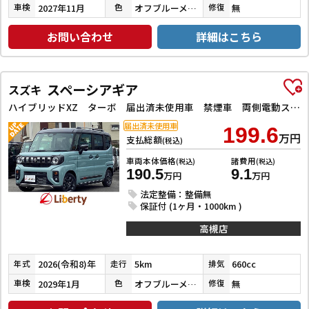
2027年11月
オフブルーメタリック／ミネラルグレー
無
車検
色
修復
お問い合わせ
詳細はこちら
スペーシアギア
スズキ
ハイブリッドXZ ターボ 届出済未使用車 禁煙車 両側電動スライドドア クリアランスソナー オートクルーズコントロール レーンアシスト 衝突被害軽減システム オートライト LEDヘッドランプ ヘッドライトウォッシャー
届出済未使用車
199.6
万円
支払総額
(税込)
車両本体価格
諸費用
(税込)
(税込)
190.5
9.1
万円
万円
法定整備：整備無
保証付 (1ヶ月・1000km )
高槻店
2026(令和8)年
5km
660cc
年式
走行
排気
2029年1月
オフブルーメタリック／ミネラルグレーメタリック
無
車検
色
修復