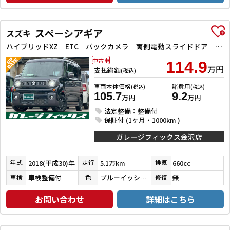
スペーシアギア
スズキ
ハイブリッドXZ ETC バックカメラ 両側電動スライドドア クリアランスソナー レーンアシスト 衝突被害軽減システム オートライト LEDヘッドランプ ヘッドライトウォッシャー スマートキー アイドリングストップ
中古車
114.9
万円
支払総額
(税込)
車両本体価格
諸費用
(税込)
(税込)
105.7
9.2
万円
万円
法定整備：整備付
保証付 (1ヶ月・1000km )
ガレージフィックス金沢店
2018(平成30)年
5.1万km
660cc
年式
走行
排気
車検整備付
ブルーイッシュブラックパール３
無
車検
色
修復
お問い合わせ
詳細はこちら