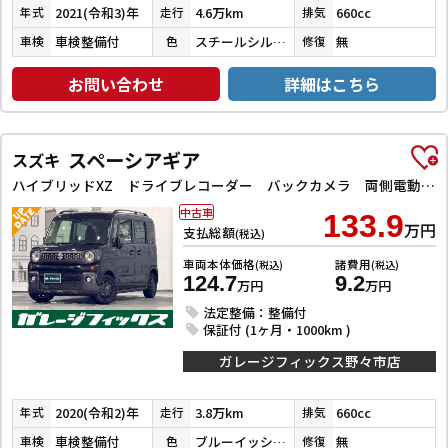
2021(令和3)年
4.6万km
660cc
年式
走行
排気
車検整備付
スチールシルバーメタリック
無
車検
色
修復
お問い合わせ
詳細はこちら
スペーシアギア
スズキ
ハイブリッドXZ ドライブレコーダー バックカメラ 両側電動スライドドア ナビ TV クリアランスソナー レーンアシスト 衝突被害軽減システム オートライト LEDヘッドランプ スマートキー アイドリングストップ
中古車
133.9
万円
支払総額
(税込)
車両本体価格
諸費用
(税込)
(税込)
124.7
9.2
万円
万円
法定整備：整備付
保証付 (1ヶ月・1000km )
ガレージフィックス野々市店
2020(令和2)年
3.8万km
660cc
年式
走行
排気
車検整備付
ブルーイッシュブラックパール３
無
車検
色
修復