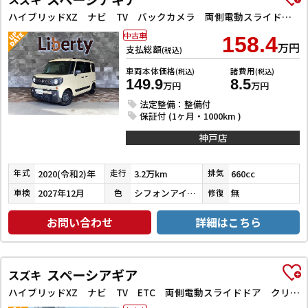
ハイブリッドXZ ナビ TV バックカメラ 両側電動スライドドア クリアランスソナー オートクルーズコントロール レーンアシスト 衝突被害軽減システム オートライト スマートキー
中古車
158.4
万円
支払総額
(税込)
車両本体価格
諸費用
(税込)
(税込)
149.9
8.5
万円
万円
法定整備：整備付
保証付 (1ヶ月・1000km )
神戸店
2020(令和2)年
3.2万km
660cc
年式
走行
排気
2027年12月
シフォンアイボリーメタリック
無
車検
色
修復
お問い合わせ
詳細はこちら
スペーシアギア
スズキ
ハイブリッドXZ ナビ TV ETC 両側電動スライドドア クリアランスソナー オートクルーズコントロール オートライト スマートキー アイドリングストップ 電動格納ミラー