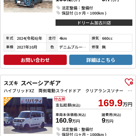
法定整備：整備付
保証付 (1ヶ月・1000km )
ドリーム加古川店
2024(令和6)年
4km
660cc
年式
走行
排気
2027年10月
デニムブルーメタリック／ミネラルグレーメタリック
無
車検
色
修復
お問い合わせ
詳細はこちら
スペーシアギア
スズキ
ハイブリッドXZ 両側電動スライドドア クリアランスソナー レーンアシスト 衝突被害軽減システム オートライト スマートキー アイドリングストップ 電動格納ミラー シートヒーター ベンチシート CVT 盗難防止システム
中古車
169.9
万円
支払総額
(税込)
車両本体価格
諸費用
(税込)
(税込)
160.9
9
万円
万円
法定整備：整備付
保証付 (1ヶ月・1000km )