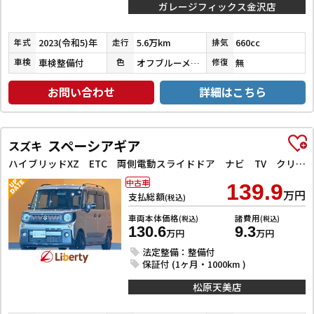
ガレージフィックス金沢店
2023(令和5)年
5.6万km
660cc
年式
走行
排気
車検整備付
オフブルーメタリック／ホワイト
無
車検
色
修復
お問い合わせ
詳細はこちら
スペーシアギア
スズキ
ハイブリッドXZ ETC 両側電動スライドドア ナビ TV クリアランスソナー オートクルーズコントロール レーンアシスト 衝突被害軽減システム オートライト スマートキー アイドリングストップ
中古車
139.9
万円
支払総額
(税込)
車両本体価格
諸費用
(税込)
(税込)
130.6
9.3
万円
万円
法定整備：整備付
保証付 (1ヶ月・1000km )
松原天美店