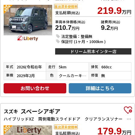
届出済未使用車
219.9
万円
支払総額
(税込)
車両本体価格
諸費用
(税込)
(税込)
210.7
9.2
万円
万円
法定整備：整備無
保証付 (1ヶ月・1000km )
ドリーム熊本インター店
2026(令和8)年
5km
660cc
年式
走行
排気
2029年2月
クールカーキパールメタリック／ミネラルグレーメタリック
無
車検
色
修復
お問い合わせ
詳細はこちら
スペーシアギア
スズキ
ハイブリッドXZ 両側電動スライドドア クリアランスソナー オートクルーズコントロール レーンアシスト オートライト スマートキー アイドリングストップ 電動格納ミラー シートヒーター ベンチシート CVT ESC
届出済未使用車
179.9
万円
支払総額
(税込)