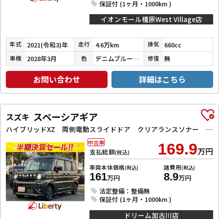
保証付 (1ヶ月・1000km )
イオンモール橿原West Village店
2021(令和3)年
4.6万km
660cc
年式
走行
排気
2028年3月
デニムブルーメタリック／ミネラルグレーメタリック
無
車検
色
修復
お問い合わせ
詳細はこちら
スペーシアギア
スズキ
ハイブリッドXZ 両側電動スライドドア クリアランスソナー オートクルーズコントロール レーンアシスト 衝突被害軽減システム オートライト LEDヘッドランプ ヘッドライトウォッシャー スマートキー
中古車
169.9
万円
支払総額
(税込)
車両本体価格
諸費用
(税込)
(税込)
161
8.9
万円
万円
法定整備：整備無
保証付 (1ヶ月・1000km )
ドリーム加古川店