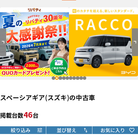
スペーシアギア(スズキ)の中古車
46
掲載台数
台
絞り込み
並び替え
お気に入り