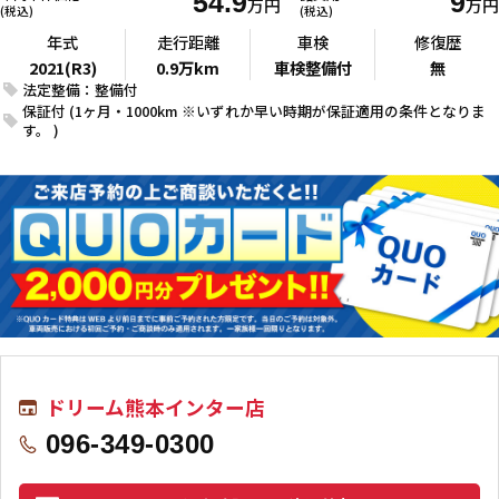
54.9
9
万円
万円
(税込)
(税込)
年式
走行距離
車検
修復歴
2021(R3)
0.9万km
車検整備付
無
法定整備：整備付
保証付 (1ヶ月・1000km ※いずれか早い時期が保証適用の条件となりま
す。 )
ドリーム熊本インター店
096-349-0300