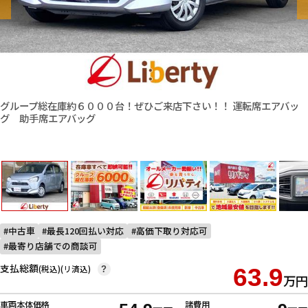
グループ総在庫約６０００台！ぜひご来店下さい！！ 運転席エアバッ
グ 助手席エアバッグ
中古車
最長120回払い対応
高価下取り対応可
最寄り店舗での商談可
支払総額
(税込)(リ済込)
63.9
?
万円
車両本体価格
諸費用