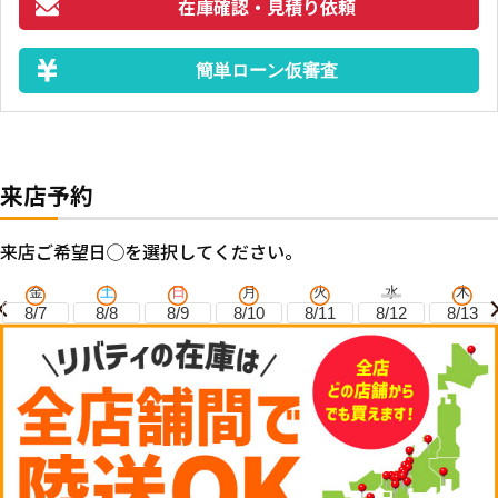
在庫確認・見積り依頼
簡単ローン仮審査
来店予約
来店ご希望日◯を選択してください。
金
土
日
月
火
水
木
8/7
8/8
8/9
8/10
8/11
8/12
8/13