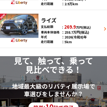
2.9万km
走行距離
ライズ
269.9
支払総額
万円
(税込)
258.7
万円
(税込)
車両本体価格
2026(令和8)年
年式
5km
走行距離
見て、触って、乗って
見比べできる！
地域最大級のリバティ展示場で
車選びをしませんか？
10