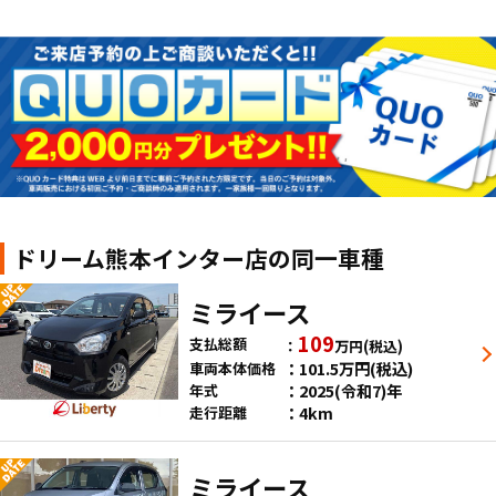
ドリーム熊本インター店の同一車種
ミライース
109
支払総額
万円
(税込)
101.5
万円
(税込)
車両本体価格
2025(令和7)年
年式
4km
走行距離
ミライース