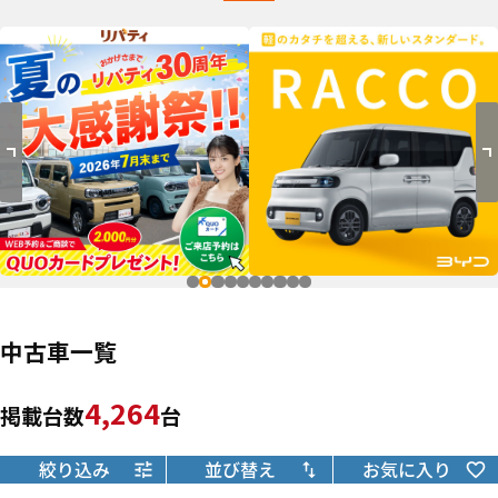
中古車一覧
4,264
掲載台数
台
絞り込み
並び替え
お気に入り