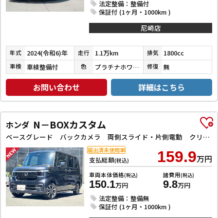
法定整備：整備付
保証付 (1ヶ月・1000km )
尼崎店
2024(令和6)年
1.1万km
1800cc
年式
走行
排気
車検整備付
プラチナホワイトパールマイカ／アティチュードブラックマイカ
無
車検
色
修復
お問い合わせ
詳細はこちら
N－BOXカスタム
ホンダ
ベースグレード バックカメラ 両側スライド・片側電動 クリアランスソナー レーンアシスト オートライト スマートキー 電動格納ミラー CVT ESC USB チップアップシート アルミホイール エアコン
届出済未使用車
159.9
万円
支払総額
(税込)
車両本体価格
諸費用
(税込)
(税込)
150.1
9.8
万円
万円
法定整備：整備無
保証付 (1ヶ月・1000km )