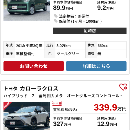
車両本体価格
諸費用
(税込)
(税込)
89.9
9.2
万円
万円
法定整備：整備付
保証付 (1ヶ月・1000km )
尼崎店
2018(平成30)年
5.0万km
660cc
年式
走行
排気
車検整備付
ツールグリーンパールメタリック
無
車検
色
修復
お問い合わせ
詳細はこちら
カローラクロス
トヨタ
ハイブリッド Z 全周囲カメラ オートクルーズコントロール レーンアシスト パワーシート 衝突被害軽減システム ナビ TV オートライト LEDヘッドランプ ヘッドライトウォッシャー 電動リアゲート アルミホイール
中古車
339.9
万円
支払総額
(税込)
車両本体価格
諸費用
(税込)
(税込)
327
12.9
万円
万円