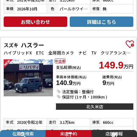
2026年10月
パールホワイトⅢ
無
車検
色
修復
お問い合わせ
詳細はこちら
ハスラー
スズキ
ハイブリッドX ETC 全周囲カメラ ナビ TV クリアランスソナー レーンアシスト 衝突被害軽減システム オートライト スマートキー アイドリングストップ 電動格納ミラー シートヒーター 後席モニター CVT
中古車
149.9
万円
支払総額
(税込)
車両本体価格
諸費用
(税込)
(税込)
140.9
9
万円
万円
法定整備：整備付
保証付 (1ヶ月・1000km )
北久米店
2020(令和2)年
3.1万km
660cc
年式
走行
排気
車検整備付
デニムブルーメタリック／ミネラルグレーメタリック
無
車検
色
修復
在庫車検索
来店予約
店舗情報