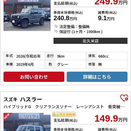
249.9
万円
支払総額
(税込)
車両本体価格
諸費用
(税込)
(税込)
240.8
9.1
万円
万円
法定整備：整備無
保証付 (1ヶ月・1000km )
北久米店
2026(令和8)年
9km
660cc
年式
走行
排気
2029年6月
グレー
無
車検
色
修復
お問い合わせ
詳細はこちら
ハスラー
スズキ
ハイブリッドG クリアランスソナー レーンアシスト 衝突被害軽減システム オートライト スマートキー アイドリングストップ 電動格納ミラー シートヒーター CVT ESC エアコン パワーウィンドウ
届出済未使用車
149.9
万円
支払総額
(税込)
車両本体価格
諸費用
(税込)
(税込)