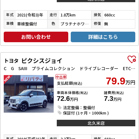
2021(令和3)年
1.8万km
660cc
年式
走行
排気
車検整備付
プラチナホワイトパール
無
車検
色
修復
お問い合わせ
詳細はこちら
ピクシスジョイ
トヨタ
C G SAIII プライムコレクション ドライブレコーダー ETC バックカメラ ナビ TV クリアランスソナー 衝突被害軽減システム オートマチックハイビーム オートライト スマートキー アイドリングストップ 電動格納ミラー
中古車
79.9
万円
支払総額
(税込)
車両本体価格
諸費用
(税込)
(税込)
72.6
7.3
万円
万円
法定整備：整備付
保証付 (1ヶ月・1000km )
北久米店
2019(平成31)年
3.2万km
660cc
年式
走行
排気