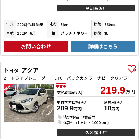
高知高須店
2026(令和8)年
5km
660cc
年式
走行
排気
2029年6月
プラチナホワイトパール
無
車検
色
修復
お問い合わせ
詳細はこちら
アクア
トヨタ
Z ドライブレコーダー ETC バックカメラ ナビ クリアランスソナー オートクルーズコントロール レーンアシスト 衝突被害軽減システム アルミホイール LEDヘッドランプ スマートキー 電動格納ミラー
中古車
219.9
万円
支払総額
(税込)
車両本体価格
諸費用
(税込)
(税込)
209.9
10
万円
万円
法定整備：整備付
保証付 (1ヶ月・1000km )
久米窪田店