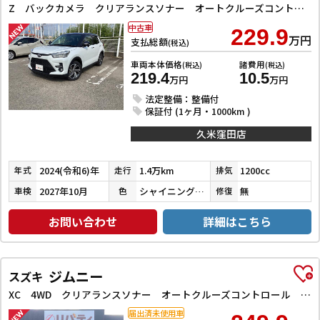
Z バックカメラ クリアランスソナー オートクルーズコントロール レーンアシスト 衝突被害軽減システム TV LEDヘッドランプ アルミホイール スマートキー アイドリングストップ 電動格納ミラー
中古車
229.9
万円
支払総額
(税込)
車両本体価格
諸費用
(税込)
(税込)
219.4
10.5
万円
万円
法定整備：整備付
保証付 (1ヶ月・1000km )
久米窪田店
2024(令和6)年
1.4万km
1200cc
年式
走行
排気
2027年10月
シャイニングホワイトパール／ブラックマイカメタリック
無
車検
色
修復
お問い合わせ
詳細はこちら
ジムニー
スズキ
XC 4WD クリアランスソナー オートクルーズコントロール レーンアシスト 衝突被害軽減システム オートライト ヘッドライトウォッシャー スマートキー アイドリングストップ 電動格納ミラー シートヒーター
届出済未使用車