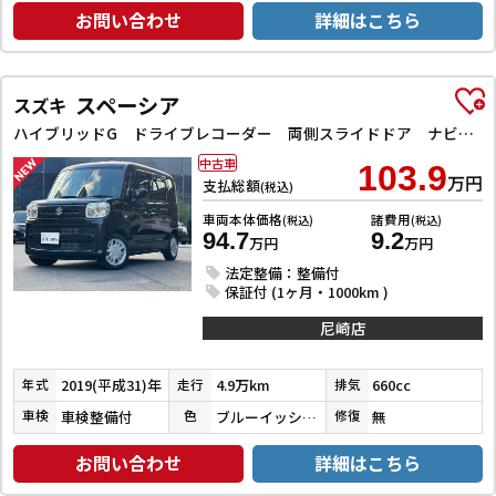
お問い合わせ
詳細はこちら
スペーシア
スズキ
ハイブリッドG ドライブレコーダー 両側スライドドア ナビ TV オートライト スマートキー アイドリングストップ 電動格納ミラー ベンチシート CVT ABS ESC CD エアコン パワーウィンドウ
中古車
103.9
万円
支払総額
(税込)
車両本体価格
諸費用
(税込)
(税込)
94.7
9.2
万円
万円
法定整備：整備付
保証付 (1ヶ月・1000km )
尼崎店
2019(平成31)年
4.9万km
660cc
年式
走行
排気
車検整備付
ブルーイッシュブラックパール３
無
車検
色
修復
お問い合わせ
詳細はこちら