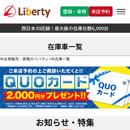
整備・車検
来店予約
西日本30店舗！最大級の在庫台数6,000台
在庫車一覧
中古車販売・買取のリバティ
中古車一覧
お知らせ・特集