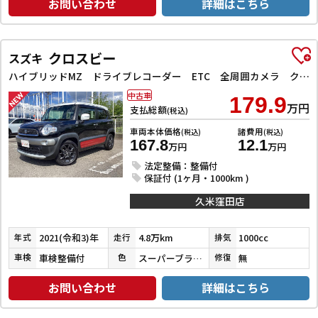
お問い合わせ
詳細はこちら
クロスビー
スズキ
ハイブリッドMZ ドライブレコーダー ETC 全周囲カメラ クリアランスソナー オートクルーズコントロール レーンアシスト 衝突被害軽減システム ナビ TV オートライト LEDヘッドランプ アルミホイール
中古車
179.9
万円
支払総額
(税込)
車両本体価格
諸費用
(税込)
(税込)
167.8
12.1
万円
万円
法定整備：整備付
保証付 (1ヶ月・1000km )
久米窪田店
2021(令和3)年
4.8万km
1000cc
年式
走行
排気
車検整備付
スーパーブラックＰ／ピュアホワイトＰ／バーニングレッドパール
無
車検
色
修復
お問い合わせ
詳細はこちら