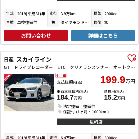
2019(平成31)年
3.9万km
2000cc
年式
走行
排気
車検整備付
ダイヤモンドブラックパール
無
車検
色
修復
お問い合わせ
詳細はこちら
スカイライン
日産
GT ドライブレコーダー ETC クリアランスソナー オートクルーズコントロール 衝突被害軽減システム 全周囲カメラ ナビ TV アルミホイール オートライト LEDヘッドランプ サンルーフ AT
中古車
199.9
万円
支払総額
(税込)
車両本体価格
諸費用
(税込)
(税込)
184.7
15.2
万円
万円
法定整備：整備付
保証付 (1ヶ月・1000km )
尼崎店
2019(平成31)年
6.4万km
3000cc
年式
走行
排気