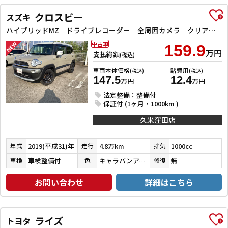
クロスビー
スズキ
ハイブリッドMZ ドライブレコーダー 全周囲カメラ クリアランスソナー オートクルーズコントロール 衝突被害軽減システム ナビ TV LEDヘッドランプ アルミホイール スマートキー 電動格納ミラー シートヒーター
中古車
159.9
万円
支払総額
(税込)
車両本体価格
諸費用
(税込)
(税込)
147.5
12.4
万円
万円
法定整備：整備付
保証付 (1ヶ月・1000km )
久米窪田店
2019(平成31)年
4.8万km
1000cc
年式
走行
排気
車検整備付
キャラバンアイボリーパールメタリック／ピュアホワイトパール
無
車検
色
修復
お問い合わせ
詳細はこちら
ライズ
トヨタ