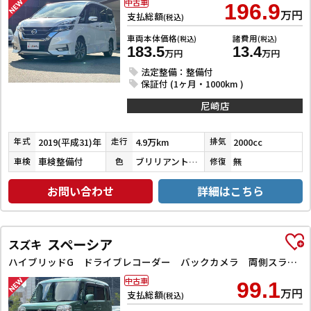
中古車
196.9
万円
支払総額
(税込)
車両本体価格
諸費用
(税込)
(税込)
183.5
13.4
万円
万円
法定整備：整備付
保証付 (1ヶ月・1000km )
尼崎店
2019(平成31)年
4.9万km
2000cc
年式
走行
排気
車検整備付
ブリリアントホワイトパール３コートパール
無
車検
色
修復
お問い合わせ
詳細はこちら
スペーシア
スズキ
ハイブリッドG ドライブレコーダー バックカメラ 両側スライドドア ナビ TV スマートキー アイドリングストップ 電動格納ミラー ベンチシート CVT ESC CD DVD再生 Bluetooth エアコン
中古車
99.1
万円
支払総額
(税込)