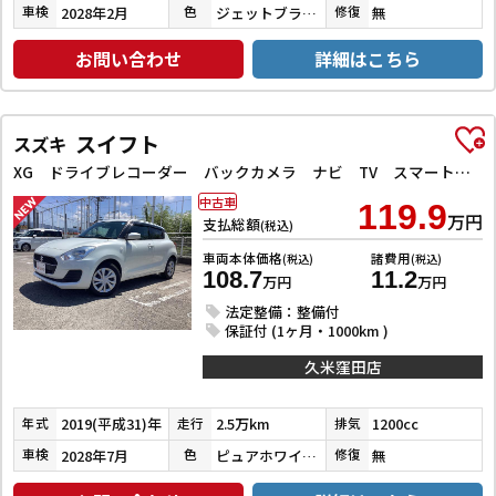
2028年2月
ジェットブラックマイカ
無
車検
色
修復
お問い合わせ
詳細はこちら
スイフト
スズキ
XG ドライブレコーダー バックカメラ ナビ TV スマートキー 電動格納ミラー シートヒーター CVT 盗難防止システム 衝突安全ボディ ABS ESC CD Bluetooth エアコン
中古車
119.9
万円
支払総額
(税込)
車両本体価格
諸費用
(税込)
(税込)
108.7
11.2
万円
万円
法定整備：整備付
保証付 (1ヶ月・1000km )
久米窪田店
2019(平成31)年
2.5万km
1200cc
年式
走行
排気
2028年7月
ピュアホワイトパール
無
車検
色
修復