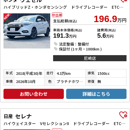
ハイブリッドZ・ホンダセンシング ドライブレコーダー ETC バックカメラ オートクルーズコントロール レーンアシスト 衝突被害軽減システム ナビ TV オートライト LEDヘッドランプ アルミホイール スマートキー 電動格納ミラー
中古車
196.9
万円
支払総額
(税込)
車両本体価格
諸費用
(税込)
(税込)
191.3
5.6
万円
万円
法定整備：整備付
保証付 (1ヶ月・1000km )
尼崎店
2018(平成30)年
4.3万km
1500cc
年式
走行
排気
2026年10月
プラチナホワイトパール
無
車検
色
修復
お問い合わせ
詳細はこちら
セレナ
日産
ハイウェイスター VセレクションII ドライブレコーダー ETC バックカメラ サイドカメラ ナビ TV クリアランスソナー オートクルーズコントロール パークアシスト 衝突被害軽減システム 両側電動スライドドア オートライト