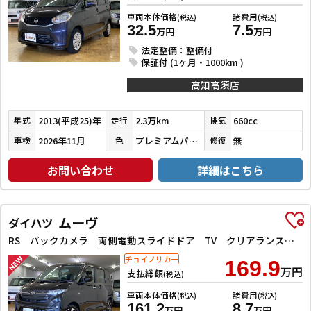
車両本体価格
諸費用
(税込)
(税込)
32.5
7.5
万円
万円
法定整備：整備付
保証付 (1ヶ月・1000km )
高知高須店
2013(平成25)年
2.3万km
660cc
年式
走行
排気
2026年11月
プレミアムパープルパール
無
車検
色
修復
お問い合わせ
詳細はこちら
ムーヴ
ダイハツ
RS バックカメラ 両側電動スライドドア TV クリアランスソナー オートクルーズコントロール 衝突被害軽減システム オートライト LEDヘッドランプ スマートキー アイドリングストップ 電動格納ミラー
チョイノリカー
169.9
万円
支払総額
(税込)
車両本体価格
諸費用
(税込)
(税込)
161.2
8.7
万円
万円