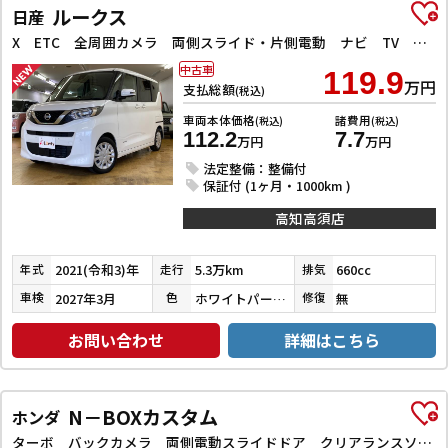
ルークス
日産
X ETC 全周囲カメラ 両側スライド・片側電動 ナビ TV クリアランスソナー 衝突被害軽減システム オートライト スマートキー アイドリングストップ 電動格納ミラー ベンチシート CVT
中古車
119.9
万円
支払総額
(税込)
車両本体価格
諸費用
(税込)
(税込)
112.2
7.7
万円
万円
法定整備：整備付
保証付 (1ヶ月・1000km )
高知高須店
2021(令和3)年
5.3万km
660cc
年式
走行
排気
2027年3月
ホワイトパール３コートパール
無
車検
色
修復
お問い合わせ
詳細はこちら
N－BOXカスタム
ホンダ
ターボ バックカメラ 両側電動スライドドア クリアランスソナー オートクルーズコントロール レーンアシスト 衝突被害軽減システム オートライト LEDヘッドランプ スマートキー アイドリングストップ