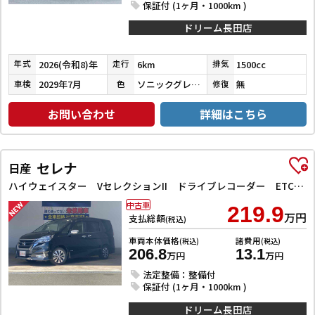
保証付 (1ヶ月・1000km )
ドリーム長田店
2026(令和8)年
6km
1500cc
年式
走行
排気
2029年7月
ソニックグレーパール
無
車検
色
修復
お問い合わせ
詳細はこちら
セレナ
日産
ハイウェイスター VセレクションII ドライブレコーダー ETC 全周囲カメラ ナビ TV クリアランスソナー オートクルーズコントロール パークアシスト 衝突被害軽減システム 両側電動スライドドア オートライト LEDヘッドランプ
中古車
219.9
万円
支払総額
(税込)
車両本体価格
諸費用
(税込)
(税込)
206.8
13.1
万円
万円
法定整備：整備付
保証付 (1ヶ月・1000km )
ドリーム長田店