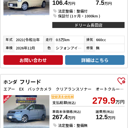
106.4
7.5
万円
万円
法定整備：整備付
保証付 (1ヶ月・1000km )
ドリーム長田店
2021(令和3)年
0.5万km
660cc
年式
走行
排気
2026年12月
シフォンアイボリーメタリック
無
車検
色
修復
お問い合わせ
詳細はこちら
フリード
ホンダ
エアー EX バックカメラ クリアランスソナー オートクルーズコントロール レーンアシスト 衝突被害軽減システム 両側電動スライドドア オートライト LEDヘッドランプ スマートキー 電動格納ミラー シートヒーター
登録済未使用車
279.9
万円
支払総額
(税込)
車両本体価格
諸費用
(税込)
(税込)
267.4
12.5
万円
万円
法定整備：整備無