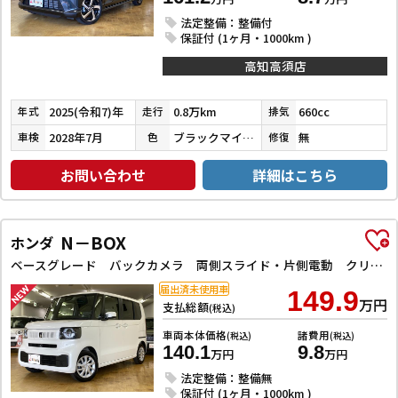
法定整備：整備付
保証付 (1ヶ月・1000km )
高知高須店
2025(令和7)年
0.8万km
660cc
年式
走行
排気
2028年7月
ブラックマイカメタリック
無
車検
色
修復
お問い合わせ
詳細はこちら
N－BOX
ホンダ
ベースグレード バックカメラ 両側スライド・片側電動 クリアランスソナー オートクルーズコントロール レーンアシスト 衝突被害軽減システム オートライト LEDヘッドランプ スマートキー アイドリングストップ
届出済未使用車
149.9
万円
支払総額
(税込)
車両本体価格
諸費用
(税込)
(税込)
140.1
9.8
万円
万円
法定整備：整備無
保証付 (1ヶ月・1000km )