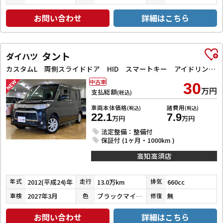
お問い合わせ
詳細はこちら
タント
ダイハツ
カスタムL 両側スライドドア HID スマートキー アイドリングストップ 電動格納ミラー ベンチシート CVT 盗難防止システム ABS アルミホイール 衝突安全ボディ エアコン パワーステアリング
中古車
30
万円
支払総額
(税込)
車両本体価格
諸費用
(税込)
(税込)
22.1
7.9
万円
万円
法定整備：整備付
保証付 (1ヶ月・1000km )
高知高須店
2012(平成24)年
13.0万km
660cc
年式
走行
排気
2027年3月
ブラックマイカメタリック
無
車検
色
修復
お問い合わせ
詳細はこちら