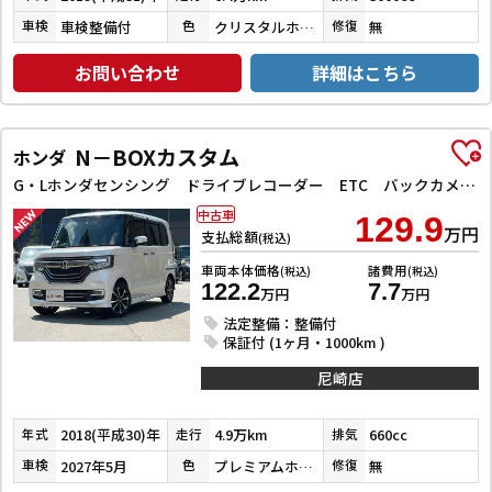
車検整備付
クリスタルホワイトパール３コートパール
無
車検
色
修復
お問い合わせ
詳細はこちら
N－BOXカスタム
ホンダ
G・Lホンダセンシング ドライブレコーダー ETC バックカメラ 両側スライド・片側電動 ナビ TV クリアランスソナー オートクルーズコントロール レーンアシスト 衝突被害軽減システム オートライト スマートキー
中古車
129.9
万円
支払総額
(税込)
車両本体価格
諸費用
(税込)
(税込)
122.2
7.7
万円
万円
法定整備：整備付
保証付 (1ヶ月・1000km )
尼崎店
2018(平成30)年
4.9万km
660cc
年式
走行
排気
2027年5月
プレミアムホワイトパールⅡ
無
車検
色
修復