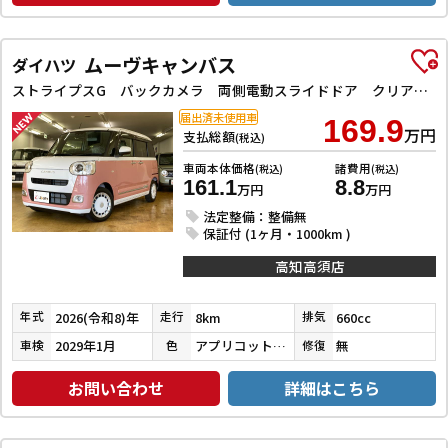
ムーヴキャンバス
ダイハツ
ストライプスG バックカメラ 両側電動スライドドア クリアランスソナー 衝突被害軽減システム オートライト LEDヘッドランプ スマートキー アイドリングストップ 電動格納ミラー シートヒーター ベンチシート CVT
届出済未使用車
169.9
万円
支払総額
(税込)
車両本体価格
諸費用
(税込)
(税込)
161.1
8.8
万円
万円
法定整備：整備無
保証付 (1ヶ月・1000km )
高知高須店
2026(令和8)年
8km
660cc
年式
走行
排気
2029年1月
アプリコットピンクメタリック／シャイニングホワイトパール
無
車検
色
修復
お問い合わせ
詳細はこちら