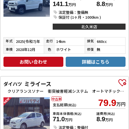
141.1
8.8
万円
万円
法定整備：整備無
保証付 (1ヶ月・1000km )
北久米店
2025(令和7)年
14km
660cc
年式
走行
排気
2028年12月
ホワイト
無
車検
色
修復
お問い合わせ
詳細はこちら
ミライース
ダイハツ
クリアランスソナー 衝突被害軽減システム オートマチックハイビーム オートライト アイドリングストップ CVT ESC CD ミュージックプレイヤー接続可 エアコン パワーステアリング
中古車
79.9
万円
支払総額
(税込)
車両本体価格
諸費用
(税込)
(税込)
71.0
8.9
万円
万円
法定整備：整備付