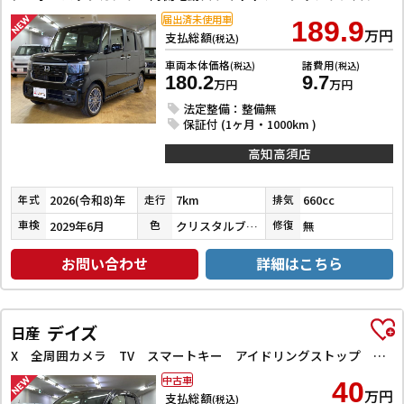
届出済未使用車
189.9
万円
支払総額
(税込)
車両本体価格
諸費用
(税込)
(税込)
180.2
9.7
万円
万円
法定整備：整備無
保証付 (1ヶ月・1000km )
高知高須店
2026(令和8)年
7km
660cc
年式
走行
排気
2029年6月
クリスタルブラックパール
無
車検
色
修復
お問い合わせ
詳細はこちら
デイズ
日産
X 全周囲カメラ TV スマートキー アイドリングストップ 電動格納ミラー ベンチシート CVT 盗難防止システム ABS ミュージックプレイヤー接続可 衝突安全ボディ エアコン パワーステアリング
中古車
40
万円
支払総額
(税込)