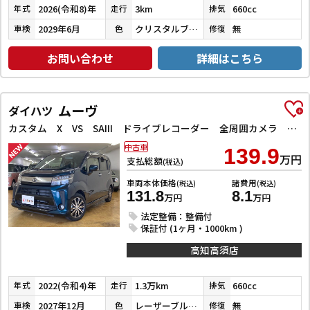
2026(令和8)年
3km
660cc
年式
走行
排気
2029年6月
クリスタルブラックパール
無
車検
色
修復
お問い合わせ
詳細はこちら
ムーヴ
ダイハツ
カスタム X VS SAIII ドライブレコーダー 全周囲カメラ ナビ TV クリアランスソナー 衝突被害軽減システム オートマチックハイビーム オートライト LEDヘッドランプ スマートキー アイドリングストップ 電動格納ミラー
中古車
139.9
万円
支払総額
(税込)
車両本体価格
諸費用
(税込)
(税込)
131.8
8.1
万円
万円
法定整備：整備付
保証付 (1ヶ月・1000km )
高知高須店
2022(令和4)年
1.3万km
660cc
年式
走行
排気
2027年12月
レーザーブルークリスタルシャイン
無
車検
色
修復