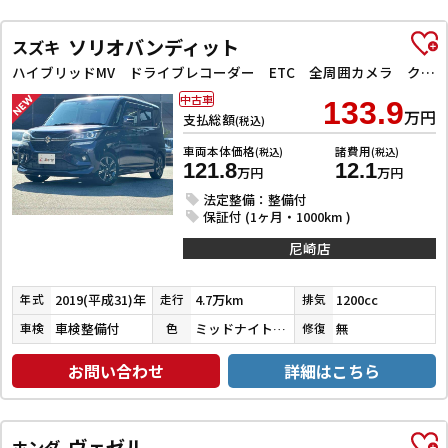
ソリオバンディット
スズキ
ハイブリッドMV ドライブレコーダー ETC 全周囲カメラ クリアランスソナー オートクルーズコントロール レーンアシスト 衝突被害軽減システム 両側スライド・片側電動 LEDヘッドランプ スマートキー
中古車
133.9
万円
支払総額
(税込)
車両本体価格
諸費用
(税込)
(税込)
121.8
12.1
万円
万円
法定整備：整備付
保証付 (1ヶ月・1000km )
尼崎店
2019(平成31)年
4.7万km
1200cc
年式
走行
排気
車検整備付
ミッドナイトバイオレットメタリック
無
車検
色
修復
お問い合わせ
詳細はこちら
ヴェゼル
ホンダ