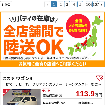
..
◂
1
2
3
4
5
106
107
▸
1-40台
ワゴンR
スズキ
ETC ナビ TV クリアランスソナー レーンアシスト 衝突被害軽減システム オートライト スマートキー アイドリングストップ 電動格納ミラー シートヒーター ベンチシート CVT ESC CD
中古車
113.9
万円
支払総額
(税込)
車両本体価格
諸費用
(税込)
(税込)