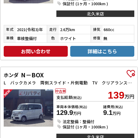
保証付 (1ヶ月・1000km )
北久米店
2021(令和3)年
2.6万km
660cc
年式
走行
排気
車検整備付
ホワイト
無
車検
色
修復
お問い合わせ
詳細はこちら
N－BOX
ホンダ
L バックカメラ 両側スライド・片側電動 TV クリアランスソナー オートクルーズコントロール レーンアシスト 衝突被害軽減システム オートライト スマートキー アイドリングストップ 電動格納ミラー
中古車
139
万円
支払総額
(税込)
車両本体価格
諸費用
(税込)
(税込)
129.9
9.1
万円
万円
法定整備：整備付
保証付 (1ヶ月・1000km )
北久米店