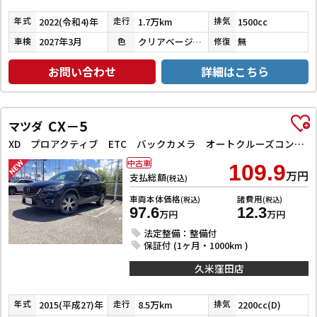
2022(令和4)年
1.7万km
1500cc
年式
走行
排気
2027年3月
クリアベージュメタリック
無
車検
色
修復
お問い合わせ
詳細はこちら
CX－5
マツダ
XD プロアクティブ ETC バックカメラ オートクルーズコントロール レーンアシスト 衝突被害軽減システム ナビ オートライト LEDヘッドランプ アルミホイール スマートキー アイドリングストップ 電動格納ミラー AT
中古車
109.9
万円
支払総額
(税込)
車両本体価格
諸費用
(税込)
(税込)
97.6
12.3
万円
万円
法定整備：整備付
保証付 (1ヶ月・1000km )
久米窪田店
2015(平成27)年
8.5万km
2200cc(D)
年式
走行
排気