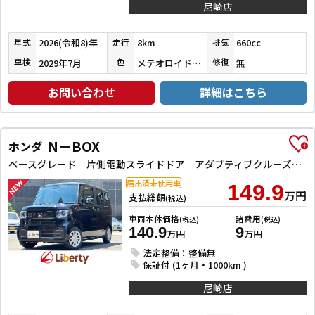
尼崎店
2026(令和8)年
8km
660cc
年式
走行
排気
2029年7月
メテオロイドグレーメタリック
無
車検
色
修復
お問い合わせ
詳細はこちら
N－BOX
ホンダ
ベースグレード 片側電動スライドドア アダプティブクルーズコントロール LEDヘッドライト クリアランスソナー スマートキー アイドリングストップ CVT ESC チップアップシート エアコン パワーウィンドウ
届出済未使用車
149.9
万円
支払総額
(税込)
車両本体価格
諸費用
(税込)
(税込)
140.9
9
万円
万円
法定整備：整備無
保証付 (1ヶ月・1000km )
尼崎店