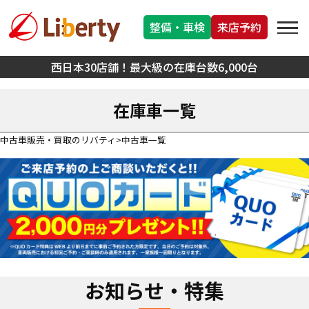
整備・車検
来店予約
西日本30店舗！最大級の在庫台数6,000台
在庫車一覧
中古車販売・買取のリバティ
中古車一覧
お知らせ・特集