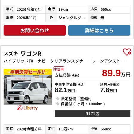
2025(令和7)年
19km
660cc
年式
走行
排気
2028年11月
ジャングルグリーン
無
車検
色
修復
お問い合わせ
詳細はこちら
ワゴンR
スズキ
ハイブリッドFX ナビ クリアランスソナー レーンアシスト 衝突被害軽減システム オートライト スマートキー アイドリングストップ 電動格納ミラー シートヒーター ベンチシート CVT ESC エアコン
中古車
89.9
万円
支払総額
(税込)
車両本体価格
諸費用
(税込)
(税込)
82.1
7.8
万円
万円
法定整備：整備付
保証付 (1ヶ月・1000km )
R171店
2020(令和2)年
1.9万km
660cc
年式
走行
排気