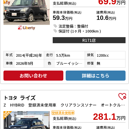
69.9
万円
支払総額
(税込)
車両本体価格
諸費用
(税込)
(税込)
59.3
10.6
万円
万円
法定整備：整備付
保証付 (1ヶ月・1000km )
R171店
2014(平成26)年
5.5万km
1200cc
年式
走行
排気
2026年9月
ブルーイッシュブラックパール３
無
車検
色
修復
お問い合わせ
詳細はこちら
ライズ
トヨタ
Z HYBRID 登録済未使用車 クリアランスソナー オートクルーズコントロール 衝突被害軽減システム オートライト LEDヘッドランプ アルミホイール アイドリングストップ 電動格納ミラー シートヒーター
登録済未使用車
281.1
万円
支払総額
(税込)
車両本体価格
諸費用
(税込)
(税込)