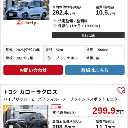
車両本体価格
諸費用
(税込)
(税込)
292.4
10.5
万円
万円
法定整備：整備無
保証付 (1ヶ月・1000km )
R171店
2025(令和7)年
5km
1500cc
年式
走行
排気
2027年2月
プラチナホワイトパールマイカ
無
車検
色
修復
お問い合わせ
詳細はこちら
カローラクロス
トヨタ
ハイブリッド Z パノラマルーフ ブラインドスポットモニター ETC バックカメラ オートクルーズコントロール レーンアシスト パワーシート 衝突被害軽減システム オートマチックハイビーム オートライト LEDランプ
中古車
299.9
万円
支払総額
(税込)
車両本体価格
諸費用
(税込)
(税込)
288.8
11.1
万円
万円