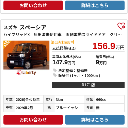
お問い合わせ
詳細はこちら
スペーシア
スズキ
ハイブリッドX 届出済未使用車 両側電動スライドドア クリアランスソナー 衝突被害軽減システム オートライト LEDヘッドランプ スマートキー アイドリングストップ 電動格納ミラー シートヒーター ベンチシート
届出済未使用車
156.9
万円
支払総額
(税込)
車両本体価格
諸費用
(税込)
(税込)
147.9
9
万円
万円
法定整備：整備無
保証付 (1ヶ月・1000km )
R171店
2026(令和8)年
3km
660cc
年式
走行
排気
2029年2月
ブルーイッシュブラックパール３
無
車検
色
修復
お問い合わせ
詳細はこちら