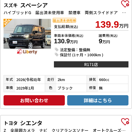
スペーシア
スズキ
ハイブリッドG 届出済未使用車 禁煙車 両側スライドドア クリアランスソナー 衝突被害軽減システム オートライト LEDヘッドランプ スマートキー アイドリングストップ 電動格納ミラー ベンチシート 盗難防止システム
届出済未使用車
139.9
万円
支払総額
(税込)
車両本体価格
諸費用
(税込)
(税込)
130.9
9
万円
万円
法定整備：整備無
保証付 (1ヶ月・1000km )
R171店
2026(令和8)年
2km
660cc
年式
走行
排気
2029年1月
ブラック
無
車検
色
修復
お問い合わせ
詳細はこちら
シエンタ
トヨタ
Z 全周囲カメラ ナビ クリアランスソナー オートクルーズコントロール レーンアシスト 衝突被害軽減システム 両側スライドドア オートライト LEDヘッドランプ スマートキー 3列シート CVT USB