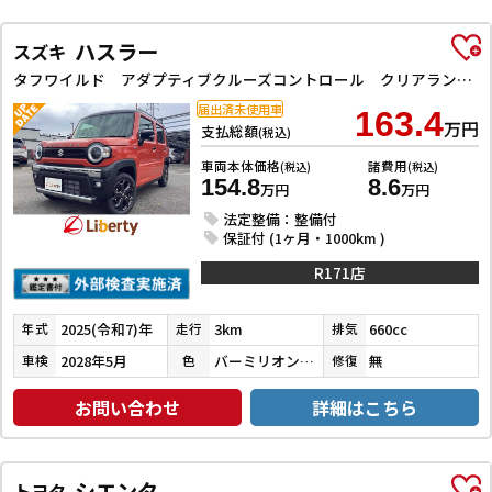
ハスラー
スズキ
タフワイルド アダプティブクルーズコントロール クリアランスソナー レーンアシスト 衝突被害軽減システム オートライト LEDヘッドランプ スマートキー アイドリングストップ 電動格納ミラー オートエアコン
届出済未使用車
163.4
万円
支払総額
(税込)
車両本体価格
諸費用
(税込)
(税込)
154.8
8.6
万円
万円
法定整備：整備付
保証付 (1ヶ月・1000km )
R171店
2025(令和7)年
3km
660cc
年式
走行
排気
2028年5月
バーミリオンオレンジ／ブルーイッシュブラックパール
無
車検
色
修復
お問い合わせ
詳細はこちら
シエンタ
トヨタ