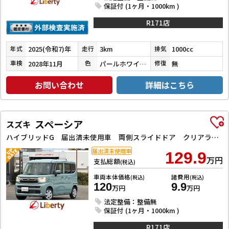
保証付 (1ヶ月・1000km )
R171店
2025(令和7)年
3km
1000cc
年式
走行
排気
2028年11月
パールホワイトⅢ
無
車検
色
修復
お問い合わせ
詳細はこちら
スペーシア
スズキ
ハイブリッドG 届出済未使用車 両側スライドドア クリアランスソナー 衝突被害軽減システム オートライト LEDヘッドランプ スマートキー アイドリングストップ 電動格納ミラー ベンチシート CVT 盗難防止システム
届出済未使用車
129.9
万円
支払総額
(税込)
車両本体価格
諸費用
(税込)
(税込)
120
9.9
万円
万円
法定整備：整備無
保証付 (1ヶ月・1000km )
R171店