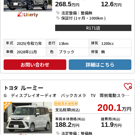
268.5
12.6
万円
万円
法定整備：整備無
保証付 (1ヶ月・1000km )
R171店
2025(令和7)年
13km
1200cc
年式
走行
排気
2028年11月
ブラック
無
車検
色
修復
お問い合わせ
詳細はこちら
ルーミー
トヨタ
G ディスプレイオーディオ バックカメラ TV 両側電動スライドドア クリアランスソナー 衝突被害軽減システム オートライト LEDヘッドランプ スマートキー アイドリングストップ 電動格納ミラー
登録済未使用車
200.1
万円
支払総額
(税込)
車両本体価格
諸費用
(税込)
(税込)
188.2
11.9
万円
万円
法定整備：整備無