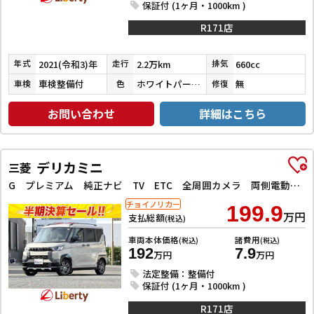
保証付 (1ヶ月・1000km )
R171店
2021(令和3)年
2.2万km
660cc
年式
走行
排気
車検整備付
ホワイトパール３コートパール
無
車検
色
修復
お問い合わせ
詳細はこちら
デリカミニ
三菱
G プレミアム 純正ナビ TV ETC 全周囲カメラ 両側電動スライドドア クリアランスソナー オートクルーズコントロール オートライト スマートキー アイドリングストップ 電動格納ミラー
チョイノリカー
199.9
万円
支払総額
(税込)
車両本体価格
諸費用
(税込)
(税込)
192
7.9
万円
万円
法定整備：整備付
保証付 (1ヶ月・1000km )
R171店