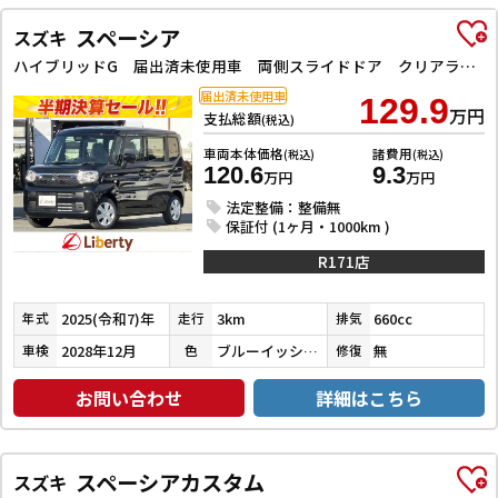
スペーシア
スズキ
ハイブリッドG 届出済未使用車 両側スライドドア クリアランスソナー レーンアシスト 衝突被害軽減システム オートライト LEDヘッドランプ スマートキー アイドリングストップ 電動格納ミラー ベンチシート CVT
届出済未使用車
129.9
万円
支払総額
(税込)
車両本体価格
諸費用
(税込)
(税込)
120.6
9.3
万円
万円
法定整備：整備無
保証付 (1ヶ月・1000km )
R171店
2025(令和7)年
3km
660cc
年式
走行
排気
2028年12月
ブルーイッシュブラックパール３
無
車検
色
修復
お問い合わせ
詳細はこちら
スペーシアカスタム
スズキ