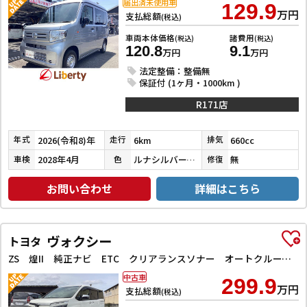
届出済未使用車
129.9
万円
支払総額
(税込)
車両本体価格
諸費用
(税込)
(税込)
120.8
9.1
万円
万円
法定整備：整備無
保証付 (1ヶ月・1000km )
R171店
2026(令和8)年
6km
660cc
年式
走行
排気
2028年4月
ルナシルバーメタリック
無
車検
色
修復
お問い合わせ
詳細はこちら
ヴォクシー
トヨタ
ZS 煌II 純正ナビ ETC クリアランスソナー オートクルーズコントロール レーンアシスト 衝突被害軽減システム 両側電動スライドドア オートマチックハイビーム オートライト LEDヘッドランプ
中古車
299.9
万円
支払総額
(税込)