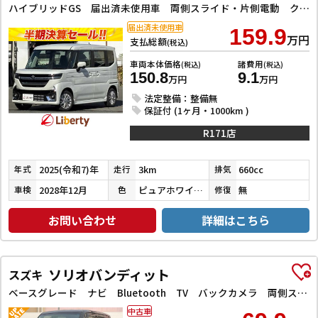
ハイブリッドGS 届出済未使用車 両側スライド・片側電動 クリアランスソナー オートクルーズコントロール レーンアシスト 衝突被害軽減システム オートライト LEDヘッドランプ スマートキー アイドリングストップ
届出済未使用車
159.9
万円
支払総額
(税込)
車両本体価格
諸費用
(税込)
(税込)
150.8
9.1
万円
万円
法定整備：整備無
保証付 (1ヶ月・1000km )
R171店
2025(令和7)年
3km
660cc
年式
走行
排気
2028年12月
ピュアホワイトパール
無
車検
色
修復
お問い合わせ
詳細はこちら
ソリオバンディット
スズキ
ベースグレード ナビ Bluetooth TV バックカメラ 両側スライド・片側電動 アルミホイール オートライト スマートキー 電動格納ミラー CVT ABS CD USB エアコン パワーステアリング
中古車