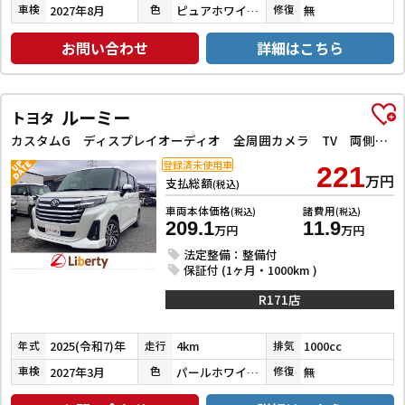
2027年8月
ピュアホワイトパール
無
車検
色
修復
お問い合わせ
詳細はこちら
ルーミー
トヨタ
カスタムG ディスプレイオーディオ 全周囲カメラ TV 両側電動スライドドア クリアランスソナー オートクルーズコントロール 衝突被害軽減システム アルミホイール LEDヘッドランプ ターボ スマートキー
登録済未使用車
221
万円
支払総額
(税込)
車両本体価格
諸費用
(税込)
(税込)
209.1
11.9
万円
万円
法定整備：整備付
保証付 (1ヶ月・1000km )
R171店
2025(令和7)年
4km
1000cc
年式
走行
排気
2027年3月
パールホワイトⅢ
無
車検
色
修復