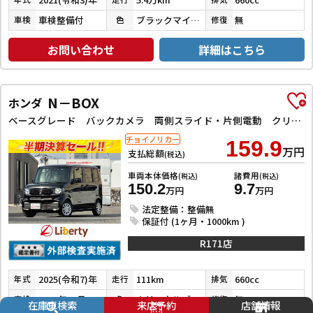
車検整備付
ブラックマイカメタリック
無
車検
色
修復
お問い合わせ
詳細はこちら
N－BOX
ホンダ
ベースグレード バックカメラ 両側スライド・片側電動 クリアランスソナー オートクルーズコントロール レーンアシスト オートライト スマートキー アイドリングストップ 電動格納ミラー シートヒーター ベンチシート
チョイノリカー
159.9
万円
支払総額
(税込)
車両本体価格
諸費用
(税込)
(税込)
150.2
9.7
万円
万円
法定整備：整備無
保証付 (1ヶ月・1000km )
R171店
2025(令和7)年
111km
660cc
年式
走行
排気
2028年12月
クリスタルブラックパール
無
車検
色
修復
在庫車検索
来店予約
店舗情報