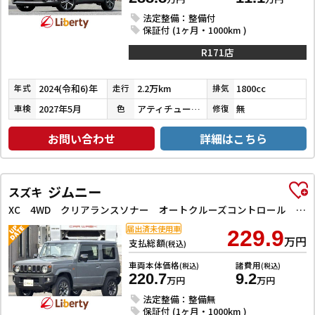
法定整備：整備付
保証付 (1ヶ月・1000km )
R171店
2024(令和6)年
2.2万km
1800cc
年式
走行
排気
2027年5月
アティチュードブラックマイカ
無
車検
色
修復
お問い合わせ
詳細はこちら
ジムニー
スズキ
XC 4WD クリアランスソナー オートクルーズコントロール レーンアシスト 衝突被害軽減システム オートライト LEDヘッドランプ ヘッドライトウォッシャー スマートキー アイドリングストップ
届出済未使用車
229.9
万円
支払総額
(税込)
車両本体価格
諸費用
(税込)
(税込)
220.7
9.2
万円
万円
法定整備：整備無
保証付 (1ヶ月・1000km )