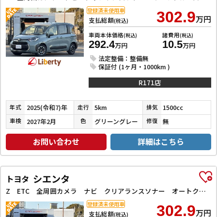
登録済未使用車
302.9
万円
支払総額
(税込)
車両本体価格
諸費用
(税込)
(税込)
292.4
10.5
万円
万円
法定整備：整備無
保証付 (1ヶ月・1000km )
R171店
2025(令和7)年
5km
1500cc
年式
走行
排気
2027年2月
グリーングレー
無
車検
色
修復
お問い合わせ
詳細はこちら
シエンタ
トヨタ
Z ETC 全周囲カメラ ナビ クリアランスソナー オートクルーズコントロール レーンアシスト 衝突被害軽減システム 両側電動スライドドア オートライト LEDヘッドランプ スマートキー 電動格納ミラー
登録済未使用車
302.9
万円
支払総額
(税込)