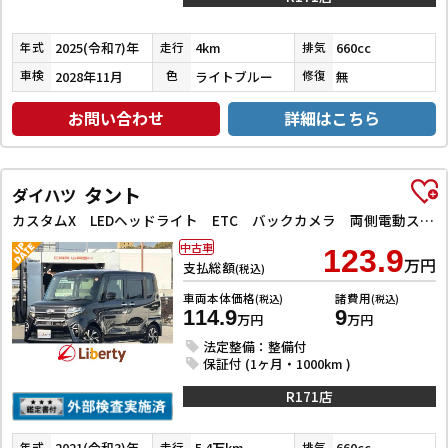
2025(令和7)年
4km
660cc
年式
走行
排気
2028年11月
ライトブルー
無
車検
色
修復
お問い合わせ
詳細はこちら
タント
ダイハツ
カスタムX LEDヘッドライト ETC バックカメラ 両側電動スライドドア ナビ TV クリアランスソナー 衝突被害軽減システム オートライト スマートキー アイドリングストップ 電動格納ミラー シートヒーター
中古車
123.9
万円
支払総額
(税込)
車両本体価格
諸費用
(税込)
(税込)
114.9
9
万円
万円
法定整備：整備付
保証付 (1ヶ月・1000km )
R171店
2021(令和3)年
5.4万km
660cc
年式
走行
排気