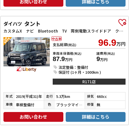
お問い合わせ
詳細はこちら
タント
ダイハツ
カスタムX ナビ Bluetooth TV 両側電動スライドドア クリアランスソナー 衝突被害軽減システム スマートキー アイドリングストップ 電動格納ミラー CVT ABS ESC CD USB
中古車
96.9
万円
支払総額
(税込)
車両本体価格
諸費用
(税込)
(税込)
87.9
9
万円
万円
法定整備：整備付
保証付 (1ヶ月・1000km )
R171店
2019(平成31)年
5.3万km
660cc
年式
走行
排気
車検整備付
ブラックマイカメタリック
無
車検
色
修復
お問い合わせ
詳細はこちら