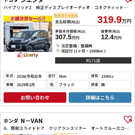
ハイブリッドZ 純正ディスプレイオーディオ コネクティッドナビ 全周囲カメラ ETC2．0 クリアランスソナー アダプティブクルーズコントロール レーンアシスト 衝突被害軽減システム 両側電動スライドドア
登録済未使用車
319.9
万円
支払総額
(税込)
車両本体価格
諸費用
(税込)
(税込)
307.5
12.4
万円
万円
法定整備：整備無
保証付 (1ヶ月・1000km )
R171店
2026(令和8)年
5km
1500cc
年式
走行
排気
2029年2月
ブラック
無
車検
色
修復
お問い合わせ
詳細はこちら
N－VAN
ホンダ
G 両側スライドドア クリアランスソナー オートクルーズコントロール レーンアシスト 衝突被害軽減システム オートライト キーレスエントリー アイドリングストップ CVT ESC エアコン