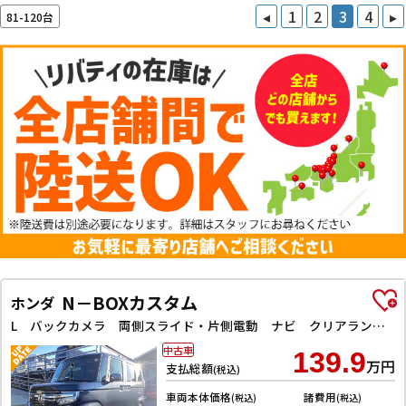
◂
1
2
3
4
▸
81-120台
N－BOXカスタム
ホンダ
L バックカメラ 両側スライド・片側電動 ナビ クリアランスソナー レーンアシスト 衝突被害軽減システム オートライト スマートキー アイドリングストップ 電動格納ミラー
中古車
139.9
万円
支払総額
(税込)
車両本体価格
諸費用
(税込)
(税込)