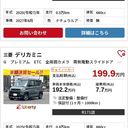
2025(令和7)年
0.3万km
660cc
年式
走行
排気
2027年6月
ナチュラルアイボリーメタリック／ブラックマイカ
無
車検
色
修復
お問い合わせ
詳細はこちら
デリカミニ
三菱
G プレミアム ETC 全周囲カメラ 両側電動スライドドア ナビ TV クリアランスソナー オートクルーズコントロール スマートキー アイドリングストップ 電動格納ミラー シートヒーター
チョイノリカー
199.9
万円
支払総額
(税込)
車両本体価格
諸費用
(税込)
(税込)
192.2
7.7
万円
万円
法定整備：整備付
保証付 (1ヶ月・1000km )
R171店
2025(令和7)年
0.4万km
660cc
年式
走行
排気