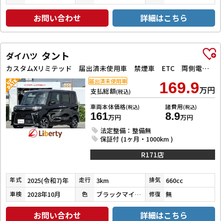
お問い合わせ
詳細はこちら
タント
ダイハツ
カスタムXリミテッド 届出済未使用車 禁煙車 ETC 両側電動スライドドア クリアランスソナー オートクルーズコントロール 衝突被害軽減システム オートライト LEDヘッドランプ スマートキー シートヒーター
届出済未使用車
169.9
万円
支払総額
(税込)
車両本体価格
諸費用
(税込)
(税込)
161
8.9
万円
万円
法定整備：整備無
保証付 (1ヶ月・1000km )
R171店
2025(令和7)年
3km
660cc
年式
走行
排気
2028年10月
ブラックマイカメタリック
無
車検
色
修復
お問い合わせ
詳細はこちら