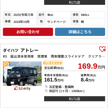
R171店
2025(令和7)年
4km
660cc
年式
走行
排気
2028年10月
サンドベージュメタリック
無
車検
色
修復
お問い合わせ
詳細はこちら
アトレー
ダイハツ
RS 届出済未使用車 禁煙車 両側電動スライドドア クリアランスソナー オートクルーズコントロール 衝突被害軽減システム オートライト LEDヘッドランプ スマートキー 盗難防止システム ABS
届出済未使用車
169.9
万円
支払総額
(税込)
車両本体価格
諸費用
(税込)
(税込)
161.5
8.4
万円
万円
法定整備：整備無
保証付 (1ヶ月・1000km )
R171店