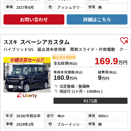
2027年6月
アッシュグリーンメタリック／ブラックマイカ
無
車検
色
修復
お問い合わせ
詳細はこちら
スペーシアカスタム
スズキ
ハイブリッドGS 届出済未使用車 両側スライド・片側電動 クリアランスソナー オートクルーズコントロール レーンアシスト 衝突被害軽減システム オートライト LEDヘッドランプ スマートキー アイドリングストップ
届出済未使用車
169.9
万円
支払総額
(税込)
車両本体価格
諸費用
(税込)
(税込)
160.9
9
万円
万円
法定整備：整備無
保証付 (1ヶ月・1000km )
R171店
2026(令和8)年
4km
660cc
年式
走行
排気
2029年2月
ブルーイッシュブラックパール３
無
車検
色
修復