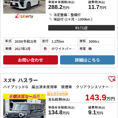
車両本体価格
諸費用
(税込)
(税込)
288.2
11.7
万円
万円
法定整備：整備付
保証付 (1ヶ月・1000km )
R171店
2020(令和2)年
2.2万km
2000cc
年式
走行
排気
2027年1月
ホワイトパールクリスタルシャイン
無
車検
色
修復
お問い合わせ
詳細はこちら
ハスラー
スズキ
ハイブリッドG 届出済未使用車 禁煙車 クリアランスソナー オートクルーズコントロール レーンアシスト 衝突被害軽減システム オートライト LEDヘッドランプ スマートキー シートヒーター CVT
届出済未使用車
143.9
万円
支払総額
(税込)
車両本体価格
諸費用
(税込)
(税込)
134.8
9.1
万円
万円