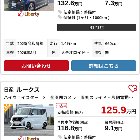
132.6
7.3
万円
万円
法定整備：整備付
保証付 (1ヶ月・1000km )
R171店
2023(令和5)年
1.4万km
660cc
年式
走行
排気
2026年8月
メテオロイドグレーメタリック
無
車検
色
修復
お問い合わせ
詳細はこちら
ルークス
日産
ハイウェイスター X 全周囲カメラ 両側スライド・片側電動 クリアランスソナー オートライト スマートキー 電動格納ミラー ベンチシート CVT Bluetooth アルミホイール エアコン パワーウィンドウ
中古車
125.9
万円
支払総額
(税込)
車両本体価格
諸費用
(税込)
(税込)
116.8
9.1
万円
万円
法定整備：整備付