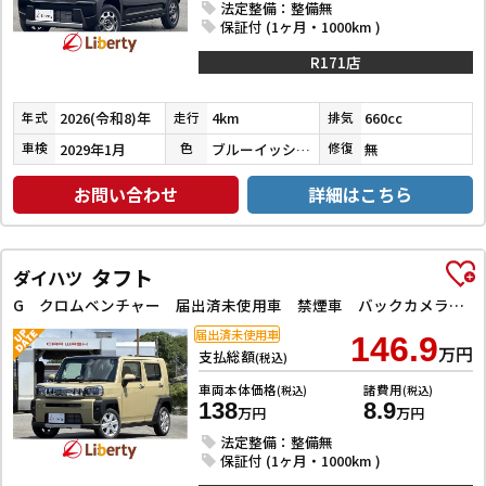
法定整備：整備無
保証付 (1ヶ月・1000km )
R171店
2026(令和8)年
4km
660cc
年式
走行
排気
2029年1月
ブルーイッシュブラックパール３
無
車検
色
修復
お問い合わせ
詳細はこちら
タフト
ダイハツ
G クロムベンチャー 届出済未使用車 禁煙車 バックカメラ クリアランスソナー オートクルーズコントロール 衝突被害軽減システム オートライト LEDヘッドランプ スマートキー アイドリングストップ シートヒーター
届出済未使用車
146.9
万円
支払総額
(税込)
車両本体価格
諸費用
(税込)
(税込)
138
8.9
万円
万円
法定整備：整備無
保証付 (1ヶ月・1000km )