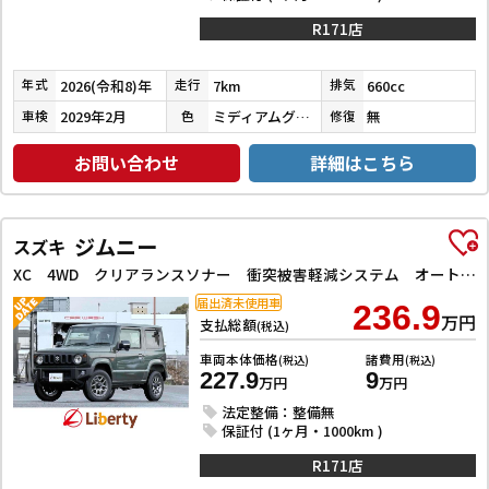
R171店
2026(令和8)年
7km
660cc
年式
走行
排気
2029年2月
ミディアムグレー
無
車検
色
修復
お問い合わせ
詳細はこちら
ジムニー
スズキ
XC 4WD クリアランスソナー 衝突被害軽減システム オートライト アルミホイール スマートキー 電動格納ミラー シートヒーター AT エアコン パワーステアリング パワーウィンドウ 運転席エアバッグ
届出済未使用車
236.9
万円
支払総額
(税込)
車両本体価格
諸費用
(税込)
(税込)
227.9
9
万円
万円
法定整備：整備無
保証付 (1ヶ月・1000km )
R171店