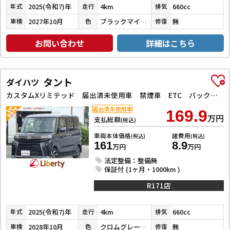
2025(令和7)年
4km
660cc
年式
走行
排気
2027年10月
ブラックマイカメタリック
無
車検
色
修復
お問い合わせ
詳細はこちら
タント
ダイハツ
カスタムXリミテッド 届出済未使用車 禁煙車 ETC バックカメラ 両側電動スライドドア クリアランスソナー オートクルーズコントロール 衝突被害軽減システム オートライト LEDヘッドランプ 電動格納ミラー
届出済未使用車
169.9
万円
支払総額
(税込)
車両本体価格
諸費用
(税込)
(税込)
161
8.9
万円
万円
法定整備：整備無
保証付 (1ヶ月・1000km )
R171店
2025(令和7)年
4km
660cc
年式
走行
排気
2028年10月
クロムグレーメタリック
無
車検
色
修復