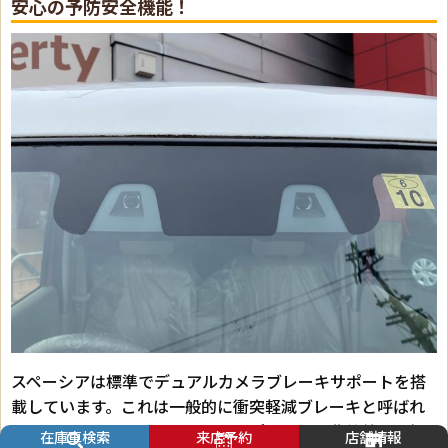
安心の予防安全機能！
スペーシアは標準でデュアルカメラブレーキサポートを搭
載しています。これは一般的に衝突軽減ブレーキと呼ばれ
るものです。しかし、メーカーオプションで非装着も選択
在庫車検索
来店予約
店舗情報