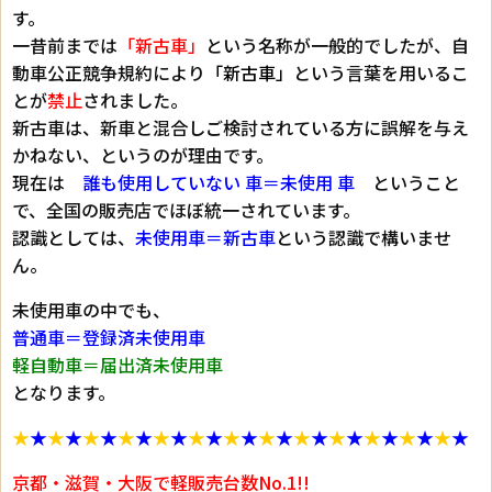
す。
一昔前までは
「新古車」
という名称が一般的でしたが、自
動車公正競争規約により
「新古車」
という言葉を用いるこ
とが
禁止
されました。
新古車は、新車と混合しご検討されている方に誤解を与え
かねない、というのが理由です。
現在は
誰も使用していない 車＝未使用 車
ということ
で、全国の販売店でほぼ統一されています。
認識としては、
未使用車＝新古車
という認識で構いませ
ん。
未使用車の中でも、
普通車＝登録済未使用車
軽自動車＝届出済未使用車
となります。
★
★
★
★
★
★
★
★
★
★
★
★
★
★
★
★
★
★
★
★
★
★
★
★
★
★
京都・滋賀・大阪で軽販売台数No.1!!