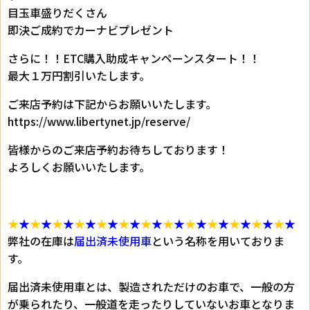
目玉車盛りだくさん
即決ご成約でカーナビプレゼント
さらに！！ETC購入助成キャンペーンスタート！！
最大１万円割引いたします。
ご来店予約は下記からお願いいたします。
https://www.libertynet.jp/reserve/
皆様からのご来店予約お待ちしております！
よろしくお願いいたします。
★
★
★
★
★
★
★
★
★
★
★
★
★
★
★
★
★
★
★
★
★
★
★
★
★
★
弊社の在庫は
届出済未使用車
という名称を用いておりま
す。
届出済未使用車とは、製造されただけのお車で、一般の方
が乗られたり、一般道を走ったりしていないお車となりま