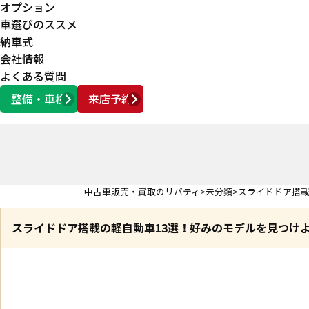
オプション
車選びのススメ
納車式
会社情報
よくある質問
整備・車検
来店予約
営業時間
AM10:00 ～ PM6:00
中古車販売・買取のリバティ
未分類
スライドドア搭載
スライドドア搭載の軽自動車13選！好みのモデルを見つけ