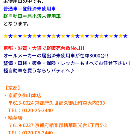
未使用車の中でも、
普通車＝登録済未使用車
軽自動車＝届出済未使用車
となります。
★
★
★
★
★
★
★
★
★
★
★
★
★
★
★
★
★
★
★
★
★
★
★
★
★
★
京都・滋賀・大阪で軽販売台数No.1!!
オールメーカーの届出済未使用車が在庫3000台!!
整備・車検・鈑金・保険・レッカーもすべてお任せ下さい!!
軽自動車を買うならリバティへ♪
【京都】
・京都久御山本店
〒613-0024 京都府久世郡久御山町森大内333
TEL：0120-25-3440
・精華店
〒619-0237 京都府相楽郡精華町光台1丁目5-2
TEL：0120-05-3440