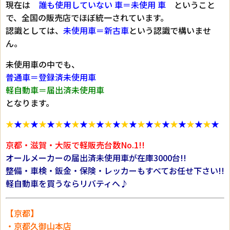
現在は
誰も使用していない 車＝未使用 車
ということ
で、全国の販売店でほぼ統一されています。
認識としては、
未使用車＝新古車
という認識で構いませ
ん。
未使用車の中でも、
普通車＝登録済未使用車
軽自動車＝届出済未使用車
となります。
★
★
★
★
★
★
★
★
★
★
★
★
★
★
★
★
★
★
★
★
★
★
★
★
★
★
京都・滋賀・大阪で軽販売台数No.1!!
オールメーカーの届出済未使用車が在庫3000台!!
整備・車検・鈑金・保険・レッカーもすべてお任せ下さい!!
軽自動車を買うならリバティへ♪
【京都】
・京都久御山本店