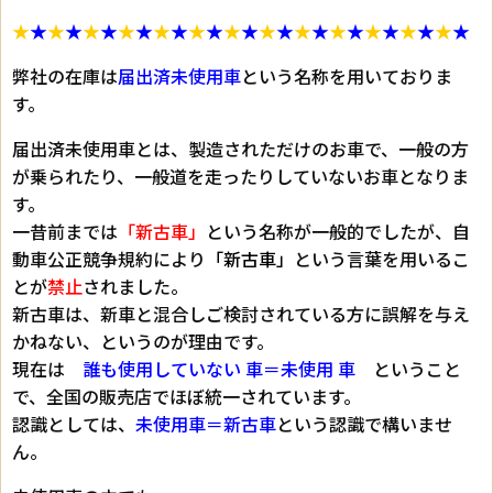
★
★
★
★
★
★
★
★
★
★
★
★
★
★
★
★
★
★
★
★
★
★
★
★
★
★
弊社の在庫は
届出済未使用車
という名称を用いておりま
す。
届出済未使用車とは、製造されただけのお車で、一般の方
が乗られたり、一般道を走ったりしていないお車となりま
す。
一昔前までは
「新古車」
という名称が一般的でしたが、自
動車公正競争規約により
「新古車」
という言葉を用いるこ
とが
禁止
されました。
新古車は、新車と混合しご検討されている方に誤解を与え
かねない、というのが理由です。
現在は
誰も使用していない 車＝未使用 車
ということ
で、全国の販売店でほぼ統一されています。
認識としては、
未使用車＝新古車
という認識で構いませ
ん。