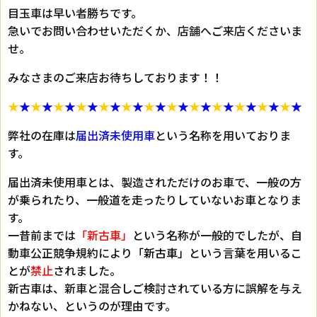
目玉車は早い者勝ちです。
急いでお問い合わせいただくか、店舗へご来店くださいま
せ。
みなさまのご来店お待ちしております！！
★
★
★
★
★
★
★
★
★
★
★
★
★
★
★
★
★
★
★
★
★
★
★
★
★
★
弊社の在庫は
届出済未使用車
という名称を用いておりま
す。
届出済未使用車とは、製造されただけのお車で、一般の方
が乗られたり、一般道を走ったりしていないお車となりま
す。
一昔前までは
「新古車」
という名称が一般的でしたが、自
動車公正競争規約により
「新古車」
という言葉を用いるこ
とが
禁止
されました。
新古車は、新車と混合しご検討されている方に誤解を与え
かねない、というのが理由です。