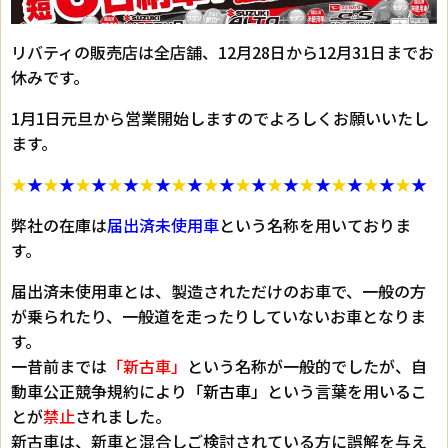
リバティの販売店は全店舗、12月28日から12月31日までお
休みです。
1月1日元旦から営業開始しますのでよろしくお願いいたし
ます。
★
★
★
★
★
★
★
★
★
★
★
★
★
★
★
★
★
★
★
★
★
★
★
★
★
★
弊社の在庫は
届出済未使用車
という名称を用いておりま
す。
届出済未使用車とは、製造されただけのお車で、一般の方
が乗られたり、一般道を走ったりしていないお車となりま
す。
一昔前までは
「新古車」
という名称が一般的でしたが、自
動車公正競争規約により
「新古車」
という言葉を用いるこ
とが
禁止
されました。
新古車は、新車と混合しご検討されている方に誤解を与え