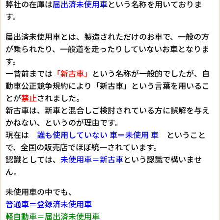
弊社の在庫は
届出済未使用車
という名称を用いておりま
す。
届出済未使用車とは、製造されただけのお車で、一般の方
が乗られたり、一般道を走ったりしていないお車となりま
す。
一昔前までは
「新古車」
という名称が一般的でしたが、自
動車公正競争規約により
「新古車」
という言葉を用いるこ
とが
禁止
されました。
新古車は、新車と混合しご検討されている方に誤解を与え
かねない、というのが理由です。
現在は
誰も使用していない 車＝未使用 車
ということ
で、全国の販売店でほぼ統一されています。
認識としては、
未使用車＝新古車
という認識で構いませ
ん。
未使用車の中でも、
普通車＝登録済未使用車
軽自動車＝届出済未使用車