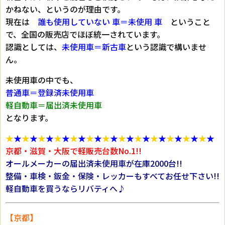
かねない、というのが理由です。
現在は
誰も使用していない 車＝未使用 車
ということ
で、全国の販売店でほぼ統一されています。
認識としては、
未使用車＝新古車
という認識で構いませ
ん。
未使用車の中でも、
普通車＝登録済未使用車
軽自動車＝届出済未使用車
となります。
★
★
★
★
★
★
★
★
★
★
★
★
★
★
★
★
★
★
★
★
★
★
★
★
★
★
京都・滋賀・大阪で軽販売台数No.1!!
オールメーカーの届出済未使用車が在庫2000台!!
整備・車検・鈑金・保険・レッカーもすべてお任せ下さい!!
軽自動車を買うならリバティへ♪
【京都】