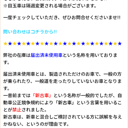
※目玉車は隔週変更される場合がございます。
一度チェックしていただき、ぜひお問合せくださいませ!!
問い合わせはコチラから!!
★
★
★
★
★
★
★
★
★
★
★
★
★
★
★
★
★
★
★
★
★
★
★
★
★
★
弊社の在庫は
届出済未使用車
という名称を用いておりま
す。
届出済未使用車とは、製造されただけのお車で、一般の方
が乗られたり、一般道を走ったりしていないお車となりま
す。
一昔前までは
「新古車」
という名称が一般的でしたが、自
動車公正競争規約により
「新古車」
という言葉を用いるこ
とが
禁止
されました。
新古車は、新車と混合しご検討されている方に誤解を与え
かねない、というのが理由です。