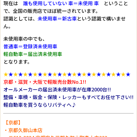
現在は
誰も使用していない 車＝未使用 車
ということ
で、全国の販売店でほぼ統一されています。
認識としては、
未使用車＝新古車
という認識で構いませ
ん。
未使用車の中でも、
普通車＝登録済未使用車
軽自動車＝届出済未使用車
となります。
★
★
★
★
★
★
★
★
★
★
★
★
★
★
★
★
★
★
★
★
★
★
★
★
★
★
京都・滋賀・大阪で軽販売台数No.1!!
オールメーカーの届出済未使用車が在庫2000台!!
整備・車検・鈑金・保険・レッカーもすべてお任せ下さい!!
軽自動車を買うならリバティへ♪
【京都】
・京都久御山本店