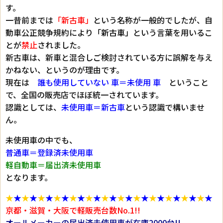
す。
一昔前までは
「新古車」
という名称が一般的でしたが、自
動車公正競争規約により
「新古車」
という言葉を用いるこ
とが
禁止
されました。
新古車は、新車と混合しご検討されている方に誤解を与え
かねない、というのが理由です。
現在は
誰も使用していない 車＝未使用 車
ということ
で、全国の販売店でほぼ統一されています。
認識としては、
未使用車＝新古車
という認識で構いませ
ん。
未使用車の中でも、
普通車＝登録済未使用車
軽自動車＝届出済未使用車
となります。
★
★
★
★
★
★
★
★
★
★
★
★
★
★
★
★
★
★
★
★
★
★
★
★
★
★
京都・滋賀・大阪で軽販売台数No.1!!
オールメーカーの届出済未使用車が在庫2000台!!