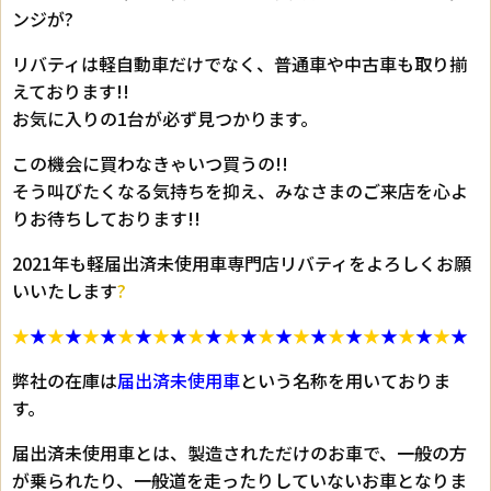
ンジが?
リバティは軽自動車だけでなく、普通車や中古車も取り揃
えております!!
お気に入りの1台が必ず見つかります。
この機会に買わなきゃいつ買うの!!
そう叫びたくなる気持ちを抑え、みなさまのご来店を心よ
りお待ちしております!!
2021年も軽届出済未使用車専門店リバティをよろしくお願
いいたします
?
★
★
★
★
★
★
★
★
★
★
★
★
★
★
★
★
★
★
★
★
★
★
★
★
★
★
弊社の在庫は
届出済未使用車
という名称を用いておりま
す。
届出済未使用車とは、製造されただけのお車で、一般の方
が乗られたり、一般道を走ったりしていないお車となりま