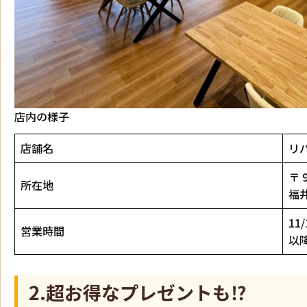
店内の様子
店舗名
リ
〒 9
所在地
福
11
営業時間
以降
2.超お得なプレゼントも⁉