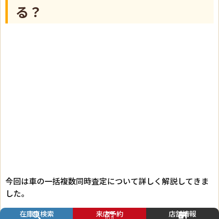
る？
今回は車の一括複数同時査定について詳しく解説してきま
した。
在庫車検索
来店予約
店舗情報
「少しでも高く車を売りたい」「忙しくて何社も回る時間