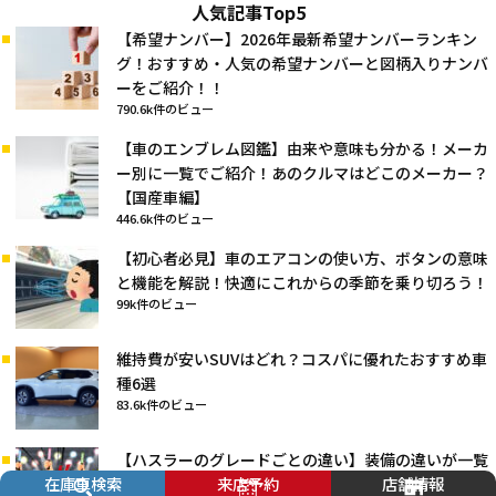
人気記事Top5
【希望ナンバー】2026年最新希望ナンバーランキン
グ！おすすめ・人気の希望ナンバーと図柄入りナンバ
ーをご紹介！！
790.6k件のビュー
【車のエンブレム図鑑】由来や意味も分かる！メーカ
ー別に一覧でご紹介！あのクルマはどこのメーカー？
【国産車編】
446.6k件のビュー
【初心者必見】車のエアコンの使い方、ボタンの意味
と機能を解説！快適にこれからの季節を乗り切ろう！
99k件のビュー
維持費が安いSUVはどれ？コスパに優れたおすすめ車
種6選
83.6k件のビュー
【ハスラーのグレードごとの違い】装備の違いが一覧
在庫車検索
来店予約
店舗情報
で全てわかる！1882人が選んだハスラーのおすすめグ