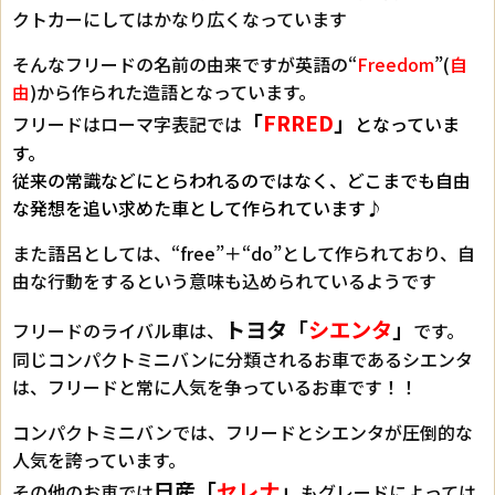
クトカーにしてはかなり広くなっています
そんなフリードの名前の由来ですが英語の“
Freedom
”(
自
由
)から作られた造語となっています。
「
FRRED
」
フリードはローマ字表記では
となっていま
す。
従来の常識などにとらわれるのではなく、どこまでも自由
な発想を追い求めた車として作られています♪
また語呂としては、“free”＋“do”として作られており、自
由な行動をするという意味も込められているようです
トヨタ「
シエンタ
」
フリードのライバル車は、
です。
同じコンパクトミニバンに分類されるお車であるシエンタ
は、フリードと常に人気を争っているお車です！！
コンパクトミニバンでは、フリードとシエンタが圧倒的な
人気を誇っています。
日産「
セレナ
」
その他のお車では
もグレードによっては